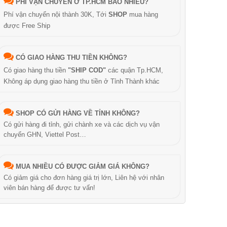
PHÍ VẬN CHUYỂN Ở TP.HCM BAO NHIÊU?
Phí vận chuyển nội thành 30K, Tới
SHOP
mua hàng
được Free Ship
CÓ GIAO HÀNG THU TIỀN KHÔNG?
Có giao hàng thu tiền
"SHIP COD"
các quận Tp.HCM,
Không áp dụng giao hàng thu tiền ở Tỉnh Thành khác
SHOP CÓ GỬI HÀNG VỀ TỈNH KHÔNG?
Có gửi hàng đi tỉnh, gửi chành xe và các dịch vụ vận
chuyển GHN, Viettel Post…
MUA NHIỀU CÓ ĐƯỢC GIẢM GIÁ KHÔNG?
Có giảm giá cho đơn hàng giá trị lớn, Liên hệ với nhân
viên bán hàng để được tư vấn!