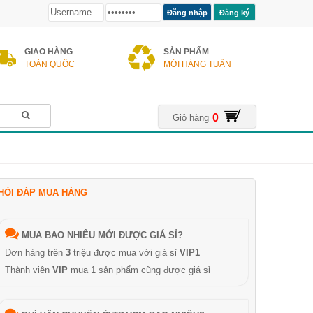
Đăng ký
GIAO HÀNG
SẢN PHẨM
TOÀN QUỐC
MỚI HÀNG TUẦN
0
Giỏ hàng
HỎI ĐÁP MUA HÀNG
MUA BAO NHIÊU MỚI ĐƯỢC GIÁ SỈ?
Đơn hàng trên
3
triệu được mua với giá sỉ
VIP1
Thành viên
VIP
mua 1 sản phẩm cũng được giá sỉ