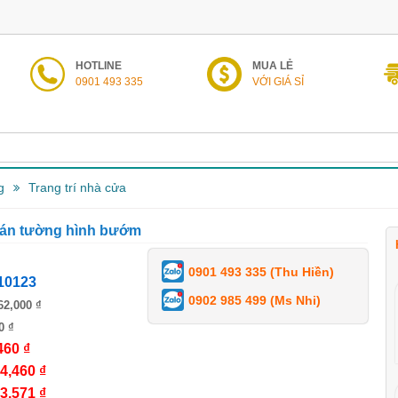
HOTLINE
MUA LẺ
0901 493 335
VỚI GIÁ SỈ
g
Trang trí nhà cửa
 dán tường hình bướm
0901 493 335 (Thu Hiền)
10123
0902 985 499 (Ms Nhi)
62,000 ₫
0 ₫
460 ₫
4,460 ₫
3,571 ₫