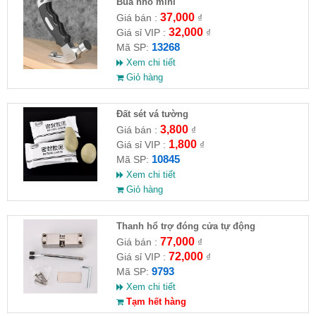
Búa nhỏ mini
37,000
Giá bán :
₫
32,000
Giá sỉ VIP :
₫
13268
Mã SP:
Xem chi tiết
Giỏ hàng
Đất sét vá tường
3,800
Giá bán :
₫
1,800
Giá sỉ VIP :
₫
10845
Mã SP:
Xem chi tiết
Giỏ hàng
Thanh hổ trợ đóng cửa tự động
77,000
Giá bán :
₫
72,000
Giá sỉ VIP :
₫
9793
Mã SP:
Xem chi tiết
Tạm hết hàng