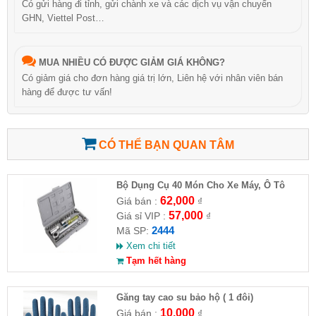
Có gửi hàng đi tỉnh, gửi chành xe và các dịch vụ vận chuyển
GHN, Viettel Post…
MUA NHIỀU CÓ ĐƯỢC GIẢM GIÁ KHÔNG?
Có giảm giá cho đơn hàng giá trị lớn, Liên hệ với nhân viên bán
hàng để được tư vấn!
CÓ THỂ BẠN QUAN TÂM
Bộ Dụng Cụ 40 Món Cho Xe Máy, Ô Tô
62,000
Giá bán :
₫
57,000
Giá sỉ VIP :
₫
2444
Mã SP:
Xem chi tiết
Tạm hết hàng
Găng tay cao su bảo hộ ( 1 đôi)
10,000
Giá bán :
₫