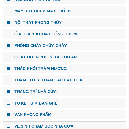
MÁY HÚT BỤI ✧ MÁY THỔI BỤI
NỘI THẤT PHONG THỦY
Ổ KHÓA ✧ KHÓA CHỐNG TRỘM
PHÒNG CHÁY CHỮA CHÁY
QUẠT HƠI NƯỚC ✧ TẠO ĐỔ ẨM
THÁC KHÓI TRẦM HƯƠNG
THẢM LÓT ✧ THẢM LÂU CÁC LOẠI
TRANG TRÍ NHÀ CỬA
TỦ KỆ TỦ ✧ BÀN GHẾ
VĂN PHÒNG PHẨM
VỆ SINH CHĂM SÓC NHÀ CỬA