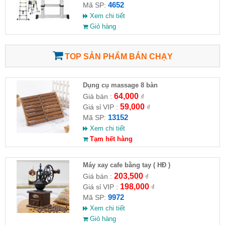
4652
Mã SP:
Xem chi tiết
Giỏ hàng
TOP SẢN PHẨM BÁN CHẠY
Dụng cụ massage 8 bàn
64,000
Giá bán :
₫
59,000
Giá sỉ VIP :
₫
13152
Mã SP:
Xem chi tiết
Tạm hết hàng
Máy xay cafe bằng tay ( HĐ )
203,500
Giá bán :
₫
198,000
Giá sỉ VIP :
₫
9972
Mã SP:
Xem chi tiết
Giỏ hàng