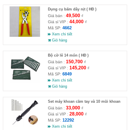
Dụng cụ bấm dây nịt ( HĐ )
49,500
Giá bán :
₫
44,000
Giá sỉ VIP :
₫
4662
Mã SP:
Xem chi tiết
Giỏ hàng
Bộ cờ lê 14 món ( HĐ )
150,700
Giá bán :
₫
145,200
Giá sỉ VIP :
₫
6849
Mã SP:
Xem chi tiết
Giỏ hàng
Set máy khoan cầm tay và 10 mũi khoan
33,000
Giá bán :
₫
28,000
Giá sỉ VIP :
₫
12292
Mã SP:
Xem chi tiết