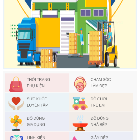
THỜI TRANG
CHAM SÓC
PHỤ KIỆN
LÀM ĐẸP
SỨC KHỎE
ĐỒ CHƠI
LUYỆN TẬP
TRẺ EM
ĐỒ DÙNG
ĐỒ DÙNG
GIA DỤNG
NHÀ BẾP
LINH KIỆN
GIÀY DÉP