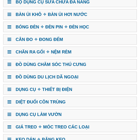
BỘ DỤNG CỤ SỬA CHỮA ĐA NĂNG
BÀN ỦI KHÔ ✧ BÀN ỦI HƠI NƯỚC
BÓNG ĐÈN ✧ ĐÈN PIN ✧ ĐÈN HỌC
CÂN ĐO ✧ ĐONG ĐẾM
CHĂN RA GỐI ✧ NỆM RÈM
ĐỒ DÙNG CHĂM SÓC THÚ CƯNG
ĐỒ DÙNG DU LỊCH DÃ NGOẠI
DỤNG CỤ ✧ THIẾT BỊ ĐIỆN
DIỆT ĐUỔI CÔN TRÙNG
DỤNG CỤ LÀM VƯỜN
GIÁ TREO ✧ MÓC TREO CÁC LOẠI
KEO DÁN ✧ BĂNG KEO