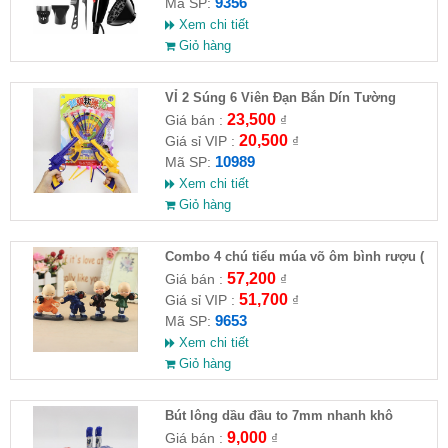
9356
Mã SP:
Xem chi tiết
Giỏ hàng
VỈ 2 Súng 6 Viên Đạn Bắn Dín Tường
23,500
Giá bán :
₫
20,500
Giá sỉ VIP :
₫
10989
Mã SP:
Xem chi tiết
Giỏ hàng
Combo 4 chú tiểu múa võ ôm bình rượu (
HĐ )
57,200
Giá bán :
₫
51,700
Giá sỉ VIP :
₫
9653
Mã SP:
Xem chi tiết
Giỏ hàng
Bút lông dầu đầu to 7mm nhanh khô
9,000
Giá bán :
₫