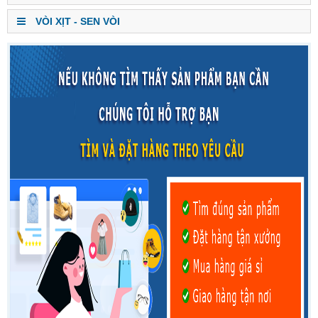
VÒI XỊT - SEN VÒI