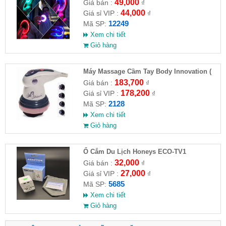
chiều tự động bay về
49,000
Giá bán :
₫
44,000
Giá sỉ VIP :
₫
12249
Mã SP:
Xem chi tiết
Giỏ hàng
Máy Massage Cầm Tay Body Innovation (
HĐ )
183,700
Giá bán :
₫
178,200
Giá sỉ VIP :
₫
2128
Mã SP:
Xem chi tiết
Giỏ hàng
Ổ Cắm Du Lịch Honeys ECO-TV1
32,000
Giá bán :
₫
27,000
Giá sỉ VIP :
₫
5685
Mã SP:
Xem chi tiết
Giỏ hàng