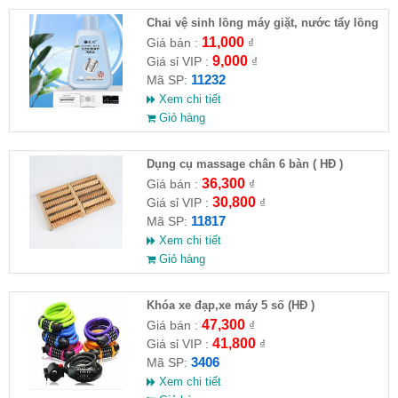
Chai vệ sinh lồng máy giặt, nước tẩy lồng
máy giặt CLEANING FLUID
11,000
Giá bán :
₫
9,000
Giá sỉ VIP :
₫
11232
Mã SP:
Xem chi tiết
Giỏ hàng
Dụng cụ massage chân 6 bàn ( HĐ )
36,300
Giá bán :
₫
30,800
Giá sỉ VIP :
₫
11817
Mã SP:
Xem chi tiết
Giỏ hàng
Khóa xe đạp,xe máy 5 số (HĐ )
47,300
Giá bán :
₫
41,800
Giá sỉ VIP :
₫
3406
Mã SP:
Xem chi tiết