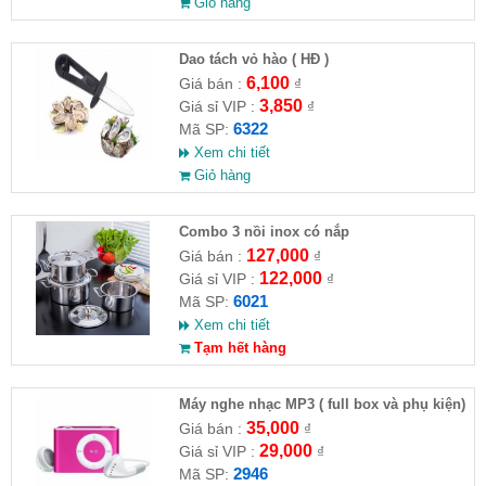
Giỏ hàng
Dao tách vỏ hào ( HĐ )
6,100
Giá bán :
₫
3,850
Giá sỉ VIP :
₫
6322
Mã SP:
Xem chi tiết
Giỏ hàng
Combo 3 nồi inox có nắp
127,000
Giá bán :
₫
122,000
Giá sỉ VIP :
₫
6021
Mã SP:
Xem chi tiết
Tạm hết hàng
Máy nghe nhạc MP3 ( full box và phụ kiện)
35,000
Giá bán :
₫
29,000
Giá sỉ VIP :
₫
2946
Mã SP: