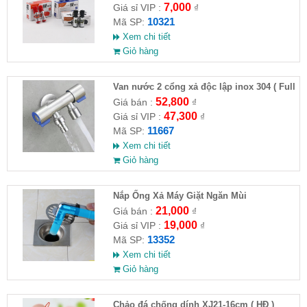
7,000
Giá sỉ VIP :
₫
10321
Mã SP:
Xem chi tiết
Giỏ hàng
Van nước 2 cổng xả độc lập inox 304 ( Full
VAT )
52,800
Giá bán :
₫
47,300
Giá sỉ VIP :
₫
11667
Mã SP:
Xem chi tiết
Giỏ hàng
Nắp Ống Xả Máy Giặt Ngăn Mùi
21,000
Giá bán :
₫
19,000
Giá sỉ VIP :
₫
13352
Mã SP:
Xem chi tiết
Giỏ hàng
Chảo đá chống dính XJ21-16cm ( HĐ )