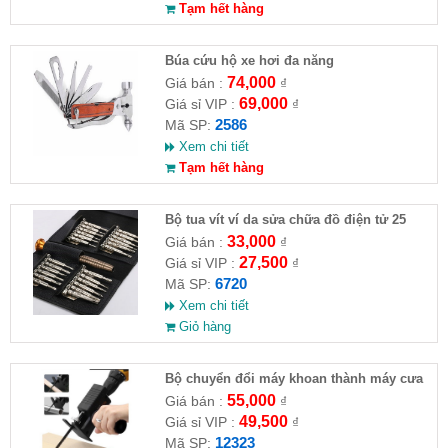
Tạm hết hàng
Búa cứu hộ xe hơi đa năng
74,000
Giá bán :
₫
69,000
Giá sỉ VIP :
₫
2586
Mã SP:
Xem chi tiết
Tạm hết hàng
Bộ tua vít ví da sửa chữa đồ điện tử 25
đầu ( HĐ )
33,000
Giá bán :
₫
27,500
Giá sỉ VIP :
₫
6720
Mã SP:
Xem chi tiết
Giỏ hàng
Bộ chuyển đổi máy khoan thành máy cưa
(loại thường)( HĐ )
55,000
Giá bán :
₫
49,500
Giá sỉ VIP :
₫
12323
Mã SP: