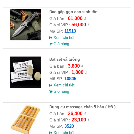
Dao gấp gọn dao sinh tồn
61,000
Giá bán :
₫
56,000
Giá sỉ VIP :
₫
11513
Mã SP:
Xem chi tiết
Giỏ hàng
Đất sét vá tường
3,800
Giá bán :
₫
1,800
Giá sỉ VIP :
₫
10845
Mã SP:
Xem chi tiết
Giỏ hàng
Dụng cụ massage chân 5 bàn ( HĐ )
26,400
Giá bán :
₫
23,100
Giá sỉ VIP :
₫
3520
Mã SP:
Xem chi tiết