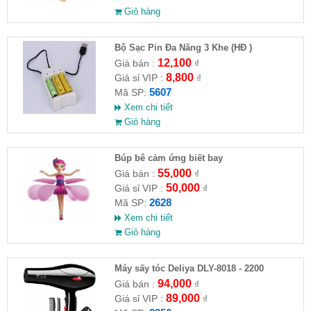
Giỏ hàng
Bộ Sạc Pin Đa Năng 3 Khe (HĐ )
12,100
Giá bán :
₫
8,800
Giá sỉ VIP :
₫
5607
Mã SP:
Xem chi tiết
Giỏ hàng
​Búp bê cảm ứng biết bay
55,000
Giá bán :
₫
50,000
Giá sỉ VIP :
₫
2628
Mã SP:
Xem chi tiết
Giỏ hàng
Máy sấy tóc Deliya DLY-8018 - 2200
94,000
Giá bán :
₫
89,000
Giá sỉ VIP :
₫