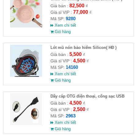
82,500
Giá bán :
₫
77,000
Giá sỉ VIP :
₫
9280
Mã SP:
Xem chi tiết
Giỏ hàng
Lót mũ nón bảo hiểm Silicon( HĐ )
5,500
Giá bán :
₫
4,500
Giá sỉ VIP :
₫
14160
Mã SP:
Xem chi tiết
Giỏ hàng
Dây cáp OTG điện thoại, cổng sạc USB
4,500
Giá bán :
₫
2,500
Giá sỉ VIP :
₫
2963
Mã SP:
Xem chi tiết
Giỏ hàng