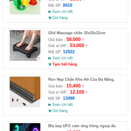
8410
Mã SP:
Xem chi tiết
Giỏ hàng
Ghế Massage chân 32x25x12cm
58,000
Giá bán :
₫
53,000
Giá sỉ VIP :
₫
12922
Mã SP:
Xem chi tiết
Tạm hết hàng
Ron Nẹp Chặn Khe Hở Của Đa Năng,
Chống Côn Trùng( HĐ )
15,400
Giá bán :
₫
12,100
Giá sỉ VIP :
₫
13499
Mã SP:
Xem chi tiết
Giỏ hàng
Đĩa bay UFO cảm ứng hồng ngoại đa