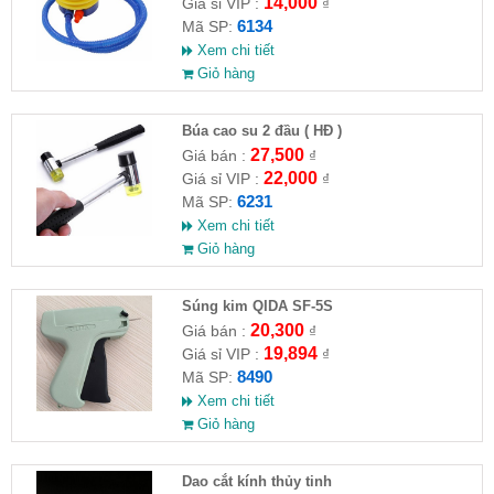
14,000
Giá sỉ VIP :
₫
6134
Mã SP:
Xem chi tiết
Giỏ hàng
Búa cao su 2 đầu ( HĐ )
27,500
Giá bán :
₫
22,000
Giá sỉ VIP :
₫
6231
Mã SP:
Xem chi tiết
Giỏ hàng
Súng kim QIDA SF-5S
20,300
Giá bán :
₫
19,894
Giá sỉ VIP :
₫
8490
Mã SP:
Xem chi tiết
Giỏ hàng
Dao cắt kính thủy tinh