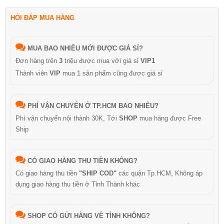
HỎI ĐÁP MUA HÀNG
MUA BAO NHIÊU MỚI ĐƯỢC GIÁ SỈ?
Đơn hàng trên
3
triệu được mua với giá sỉ
VIP1
Thành viên
VIP
mua 1 sản phẩm cũng được giá sỉ
PHÍ VẬN CHUYỂN Ở TP.HCM BAO NHIÊU?
Phí vận chuyển nội thành 30K, Tới
SHOP
mua hàng được Free
Ship
CÓ GIAO HÀNG THU TIỀN KHÔNG?
Có giao hàng thu tiền
"SHIP COD"
các quận Tp.HCM, Không áp
dụng giao hàng thu tiền ở Tỉnh Thành khác
SHOP CÓ GỬI HÀNG VỀ TỈNH KHÔNG?