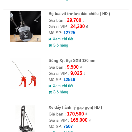
Bộ tua vít trợ lực đảo chiều ( HĐ )
29,700
Giá bán :
₫
24,200
Giá sỉ VIP :
₫
12725
Mã SP:
Xem chi tiết
Giỏ hàng
Súng Xịt Bụi SXB 120mm
9,500
Giá bán :
₫
9,025
Giá sỉ VIP :
₫
12516
Mã SP:
Xem chi tiết
Giỏ hàng
Xe đẩy hành lý gấp gọn( HĐ )
170,500
Giá bán :
₫
165,000
Giá sỉ VIP :
₫
7507
Mã SP: