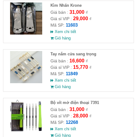
Kìm Nhấn Krone
31,000
Giá bán :
₫
29,000
Giá sỉ VIP :
₫
11603
Mã SP:
Xem chi tiết
Giỏ hàng
Tay nắm cửa sang trọng
16,600
Giá bán :
₫
15,770
Giá sỉ VIP :
₫
11849
Mã SP:
Xem chi tiết
Giỏ hàng
Bộ vít mở điện thoại 7391
31,000
Giá bán :
₫
28,000
Giá sỉ VIP :
₫
12268
Mã SP:
Xem chi tiết
Giỏ hàng