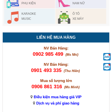
PHỤ KIỆN
NAM NỮ
KARAOKE
Ô TÔ
MUSIC
XE MÁY
LIÊN HỆ MUA HÀNG
NV Bán Hàng:
0902 985 499
(Ms Nhi)
NV Bán Hàng:
0901 493 335
(Thu Hiền)
Mua số lượng lớn
0906 861 316
(Ms Minh)
Điều kiện mua hàng giá VIP
Dịch vụ và phí giao hàng