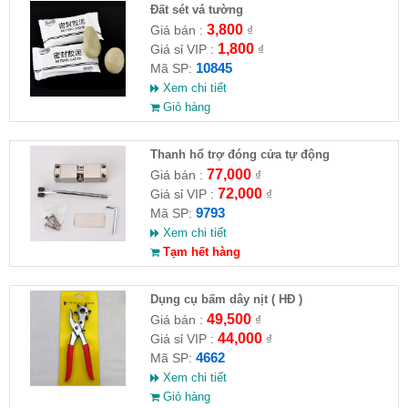
Đất sét vá tường
3,800
Giá bán :
₫
1,800
Giá sỉ VIP :
₫
10845
Mã SP:
Xem chi tiết
Giỏ hàng
Thanh hổ trợ đóng cửa tự động
77,000
Giá bán :
₫
72,000
Giá sỉ VIP :
₫
9793
Mã SP:
Xem chi tiết
Tạm hết hàng
Dụng cụ bấm dây nịt ( HĐ )
49,500
Giá bán :
₫
44,000
Giá sỉ VIP :
₫
4662
Mã SP:
Xem chi tiết
Giỏ hàng