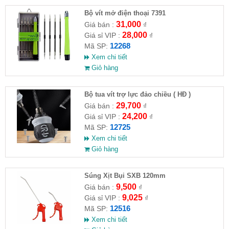
Bộ vít mở điện thoại 7391
31,000
Giá bán :
₫
28,000
Giá sỉ VIP :
₫
12268
Mã SP:
Xem chi tiết
Giỏ hàng
Bộ tua vít trợ lực đảo chiều ( HĐ )
29,700
Giá bán :
₫
24,200
Giá sỉ VIP :
₫
12725
Mã SP:
Xem chi tiết
Giỏ hàng
Súng Xịt Bụi SXB 120mm
9,500
Giá bán :
₫
9,025
Giá sỉ VIP :
₫
12516
Mã SP:
Xem chi tiết