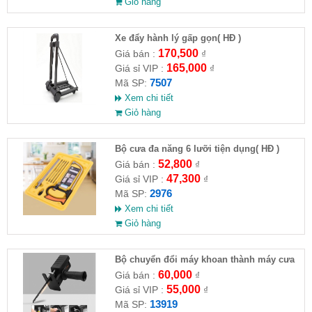
Giỏ hàng
Xe đẩy hành lý gấp gọn( HĐ )
170,500
Giá bán :
₫
165,000
Giá sỉ VIP :
₫
7507
Mã SP:
Xem chi tiết
Giỏ hàng
Bộ cưa đa năng 6 lưỡi tiện dụng( HĐ )
52,800
Giá bán :
₫
47,300
Giá sỉ VIP :
₫
2976
Mã SP:
Xem chi tiết
Giỏ hàng
Bộ chuyển đổi máy khoan thành máy cưa
(loại có thương hiệu)
60,000
Giá bán :
₫
55,000
Giá sỉ VIP :
₫
13919
Mã SP: