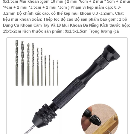
9x1.5cm Mũi khoan :gồm 10 mũi ( 2 mũi *6cm + 2 mũi * 5cm + 2 mũi
*4cm + 2 mũi *3.5cm + 2 mũi *3cm ) Phạm vi kẹp mâm cặp: 0.3-
3.2mm Độ chính xác cao, có thể kẹp mũi khoan 0.3 -3.2mm. Chất
liệu mũi khoan xoắn: Thép tốc độ cao Bộ sản phẩm bao gồm: 1 bộ
Dụng Cụ Khoan Cầm Tay Và 10 Mũi Khoan Đa Năng Kích thước hộp:
15x5x2cm Kích thước sản phẩm: 9x1.5x1.5cm Trọng lượng (cả