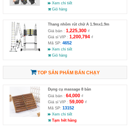
Xem chi tiết
Giỏ hàng
Thang nhôm rút chữ A 1.9mx1.9m
1,225,300
Giá bán :
₫
1,200,794
Giá sỉ VIP :
₫
4652
Mã SP:
Xem chi tiết
Giỏ hàng
TOP SẢN PHẨM BÁN CHẠY
Dụng cụ massage 8 bàn
64,000
Giá bán :
₫
59,000
Giá sỉ VIP :
₫
13152
Mã SP:
Xem chi tiết
Tạm hết hàng