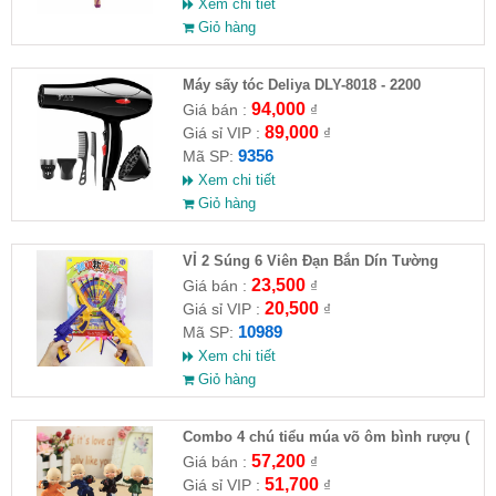
Xem chi tiết
Giỏ hàng
Máy sấy tóc Deliya DLY-8018 - 2200
94,000
Giá bán :
₫
89,000
Giá sỉ VIP :
₫
9356
Mã SP:
Xem chi tiết
Giỏ hàng
VỈ 2 Súng 6 Viên Đạn Bắn Dín Tường
23,500
Giá bán :
₫
20,500
Giá sỉ VIP :
₫
10989
Mã SP:
Xem chi tiết
Giỏ hàng
Combo 4 chú tiểu múa võ ôm bình rượu (
HĐ )
57,200
Giá bán :
₫
51,700
Giá sỉ VIP :
₫