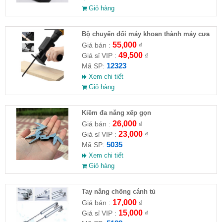
Giỏ hàng
Bộ chuyển đổi máy khoan thành máy cưa
(loại thường)( HĐ )
55,000
Giá bán :
₫
49,500
Giá sỉ VIP :
₫
12323
Mã SP:
Xem chi tiết
Giỏ hàng
Kiềm đa năng xếp gọn
26,000
Giá bán :
₫
23,000
Giá sỉ VIP :
₫
5035
Mã SP:
Xem chi tiết
Giỏ hàng
Tay nâng chống cánh tủ
17,000
Giá bán :
₫
15,000
Giá sỉ VIP :
₫