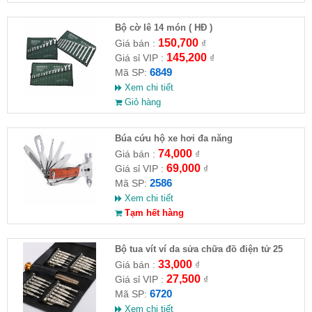
Bộ cờ lê 14 món ( HĐ )
150,700
Giá bán :
₫
145,200
Giá sỉ VIP :
₫
6849
Mã SP:
Xem chi tiết
Giỏ hàng
Búa cứu hộ xe hơi đa năng
74,000
Giá bán :
₫
69,000
Giá sỉ VIP :
₫
2586
Mã SP:
Xem chi tiết
Tạm hết hàng
Bộ tua vít ví da sửa chữa đồ điện tử 25
đầu ( HĐ )
33,000
Giá bán :
₫
27,500
Giá sỉ VIP :
₫
6720
Mã SP:
Xem chi tiết