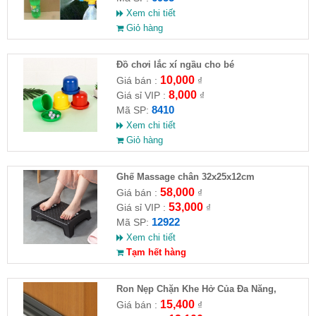
Xem chi tiết
Giỏ hàng
Đồ chơi lắc xí ngầu cho bé
10,000
Giá bán :
₫
8,000
Giá sỉ VIP :
₫
8410
Mã SP:
Xem chi tiết
Giỏ hàng
Ghế Massage chân 32x25x12cm
58,000
Giá bán :
₫
53,000
Giá sỉ VIP :
₫
12922
Mã SP:
Xem chi tiết
Tạm hết hàng
Ron Nẹp Chặn Khe Hở Của Đa Năng,
Chống Côn Trùng( HĐ )
15,400
Giá bán :
₫