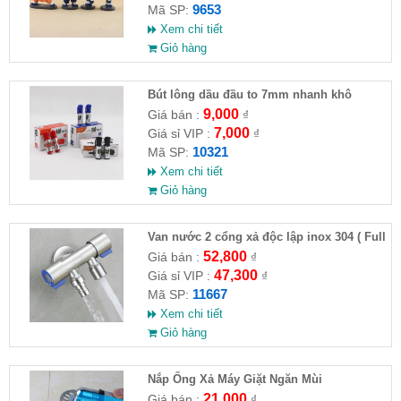
9653
Mã SP:
Xem chi tiết
Giỏ hàng
Bút lông dầu đầu to 7mm nhanh khô
9,000
Giá bán :
₫
7,000
Giá sỉ VIP :
₫
10321
Mã SP:
Xem chi tiết
Giỏ hàng
Van nước 2 cổng xả độc lập inox 304 ( Full
VAT )
52,800
Giá bán :
₫
47,300
Giá sỉ VIP :
₫
11667
Mã SP:
Xem chi tiết
Giỏ hàng
Nắp Ống Xả Máy Giặt Ngăn Mùi
21,000
Giá bán :
₫