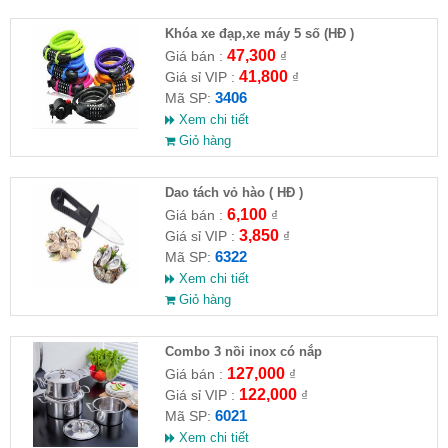
Khóa xe đạp,xe máy 5 số (HĐ )
47,300
Giá bán :
₫
41,800
Giá sỉ VIP :
₫
3406
Mã SP:
Xem chi tiết
Giỏ hàng
Dao tách vỏ hào ( HĐ )
6,100
Giá bán :
₫
3,850
Giá sỉ VIP :
₫
6322
Mã SP:
Xem chi tiết
Giỏ hàng
Combo 3 nồi inox có nắp
127,000
Giá bán :
₫
122,000
Giá sỉ VIP :
₫
6021
Mã SP:
Xem chi tiết