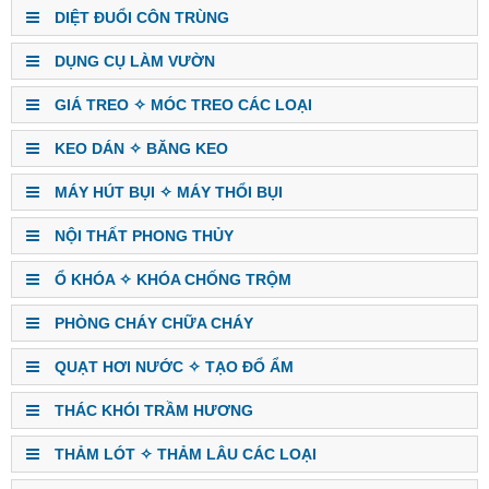
DIỆT ĐUỔI CÔN TRÙNG
DỤNG CỤ LÀM VƯỜN
GIÁ TREO ✧ MÓC TREO CÁC LOẠI
KEO DÁN ✧ BĂNG KEO
MÁY HÚT BỤI ✧ MÁY THỔI BỤI
NỘI THẤT PHONG THỦY
Ổ KHÓA ✧ KHÓA CHỐNG TRỘM
PHÒNG CHÁY CHỮA CHÁY
QUẠT HƠI NƯỚC ✧ TẠO ĐỔ ẨM
THÁC KHÓI TRẦM HƯƠNG
THẢM LÓT ✧ THẢM LÂU CÁC LOẠI