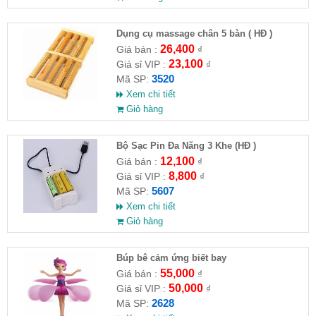
Dụng cụ massage chân 5 bàn ( HĐ )
26,400
Giá bán :
₫
23,100
Giá sỉ VIP :
₫
3520
Mã SP:
Xem chi tiết
Giỏ hàng
Bộ Sạc Pin Đa Năng 3 Khe (HĐ )
12,100
Giá bán :
₫
8,800
Giá sỉ VIP :
₫
5607
Mã SP:
Xem chi tiết
Giỏ hàng
​Búp bê cảm ứng biết bay
55,000
Giá bán :
₫
50,000
Giá sỉ VIP :
₫
2628
Mã SP: