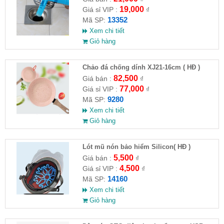
19,000
Giá sỉ VIP :
₫
13352
Mã SP:
Xem chi tiết
Giỏ hàng
Chảo đá chống dính XJ21-16cm ( HĐ )
82,500
Giá bán :
₫
77,000
Giá sỉ VIP :
₫
9280
Mã SP:
Xem chi tiết
Giỏ hàng
Lót mũ nón bảo hiểm Silicon( HĐ )
5,500
Giá bán :
₫
4,500
Giá sỉ VIP :
₫
14160
Mã SP:
Xem chi tiết
Giỏ hàng