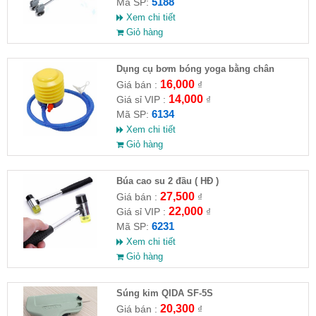
5188
Mã SP:
Xem chi tiết
Giỏ hàng
Dụng cụ bơm bóng yoga bằng chân
16,000
Giá bán :
₫
14,000
Giá sỉ VIP :
₫
6134
Mã SP:
Xem chi tiết
Giỏ hàng
Búa cao su 2 đầu ( HĐ )
27,500
Giá bán :
₫
22,000
Giá sỉ VIP :
₫
6231
Mã SP:
Xem chi tiết
Giỏ hàng
Súng kim QIDA SF-5S
20,300
Giá bán :
₫