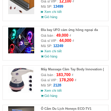
12,100
Giá sỉ VIP :
₫
13499
Mã SP:
Xem chi tiết
Giỏ hàng
Đĩa bay UFO cảm ứng hồng ngoại đa
chiều tự động bay về
49,000
Giá bán :
₫
44,000
Giá sỉ VIP :
₫
12249
Mã SP:
Xem chi tiết
Giỏ hàng
Máy Massage Cầm Tay Body Innovation (
HĐ )
183,700
Giá bán :
₫
178,200
Giá sỉ VIP :
₫
2128
Mã SP:
Xem chi tiết
Giỏ hàng
Ổ Cắm Du Lịch Honeys ECO-TV1