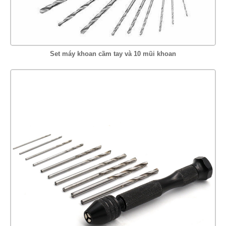
Set máy khoan cầm tay và 10 mũi khoan