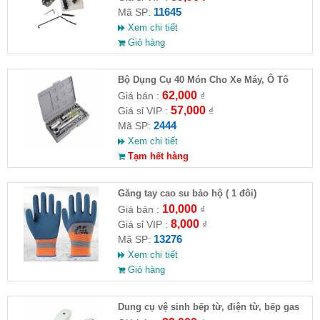
11645
Mã SP:
Xem chi tiết
Giỏ hàng
Bộ Dụng Cụ 40 Món Cho Xe Máy, Ô Tô
62,000
Giá bán :
₫
57,000
Giá sỉ VIP :
₫
2444
Mã SP:
Xem chi tiết
Tạm hết hàng
Găng tay cao su bảo hộ ( 1 đôi)
10,000
Giá bán :
₫
8,000
Giá sỉ VIP :
₫
13276
Mã SP:
Xem chi tiết
Giỏ hàng
Dung cụ vệ sinh bếp từ, điện từ, bếp gas