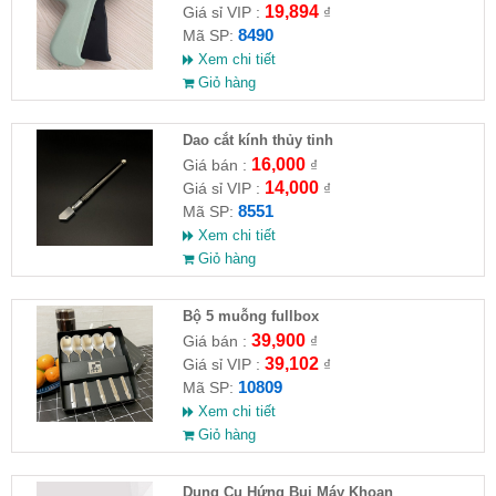
19,894
Giá sỉ VIP :
₫
8490
Mã SP:
Xem chi tiết
Giỏ hàng
Dao cắt kính thủy tinh
16,000
Giá bán :
₫
14,000
Giá sỉ VIP :
₫
8551
Mã SP:
Xem chi tiết
Giỏ hàng
Bộ 5 muỗng fullbox
39,900
Giá bán :
₫
39,102
Giá sỉ VIP :
₫
10809
Mã SP:
Xem chi tiết
Giỏ hàng
Dụng Cụ Hứng Bụi Máy Khoan