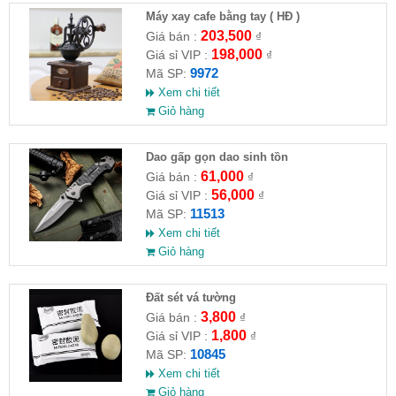
Máy xay cafe bằng tay ( HĐ )
203,500
Giá bán :
₫
198,000
Giá sỉ VIP :
₫
9972
Mã SP:
Xem chi tiết
Giỏ hàng
Dao gấp gọn dao sinh tồn
61,000
Giá bán :
₫
56,000
Giá sỉ VIP :
₫
11513
Mã SP:
Xem chi tiết
Giỏ hàng
Đất sét vá tường
3,800
Giá bán :
₫
1,800
Giá sỉ VIP :
₫
10845
Mã SP:
Xem chi tiết
Giỏ hàng