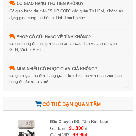
CÓ GIAO HÀNG THU TIỀN KHÔNG?
Có giao hàng thu tiền
"SHIP COD"
các quận Tp.HCM, Không áp
dụng giao hàng thu tiền ở Tỉnh Thành khác
SHOP CÓ GỬI HÀNG VỀ TỈNH KHÔNG?
Có gửi hàng đi tỉnh, gửi chành xe và các dịch vụ vận chuyển
GHN, Viettel Post…
MUA NHIỀU CÓ ĐƯỢC GIẢM GIÁ KHÔNG?
Có giảm giá cho đơn hàng giá trị lớn, Liên hệ với nhân viên bán
hàng để được tư vấn!
CÓ THỂ BẠN QUAN TÂM
Đầu Chuyển Đổi Tấm Kim Loại
91,800
Giá bán :
₫
89,964
Giá sỉ VIP :
₫