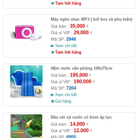
Tạm hết hàng
Máy nghe nhạc MP3 ( full box và phụ kiện)
35,000
Giá bán :
₫
29,000
Giá sỉ VIP :
₫
2946
Mã SP:
Xem chi tiết
Tạm hết hàng
Nệm nước văn phòng 190x75cm
195,000
Giá bán :
₫
190,000
Giá sỉ VIP :
₫
7204
Mã SP:
Xem chi tiết
Giỏ hàng
Đầu vòi xịt nước có bơm áp lực
14,000
Giá bán :
₫
12,000
Giá sỉ VIP :
₫
6955
Mã SP: