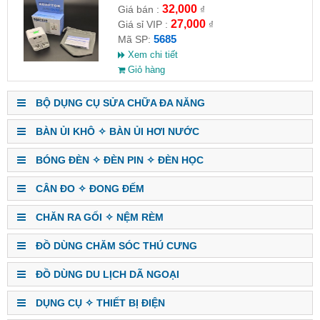
32,000
Giá bán :
₫
27,000
Giá sỉ VIP :
₫
5685
Mã SP:
Xem chi tiết
Giỏ hàng
BỘ DỤNG CỤ SỬA CHỮA ĐA NĂNG
BÀN ỦI KHÔ ✧ BÀN ỦI HƠI NƯỚC
BÓNG ĐÈN ✧ ĐÈN PIN ✧ ĐÈN HỌC
CÂN ĐO ✧ ĐONG ĐẾM
CHĂN RA GỐI ✧ NỆM RÈM
ĐỒ DÙNG CHĂM SÓC THÚ CƯNG
ĐỒ DÙNG DU LỊCH DÃ NGOẠI
DỤNG CỤ ✧ THIẾT BỊ ĐIỆN