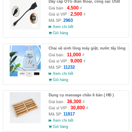
Dây cáp OTG điện thoại, cổng sạc USB
4,500
Giá bán :
₫
2,500
Giá sỉ VIP :
₫
2963
Mã SP:
Xem chi tiết
Giỏ hàng
Chai vệ sinh lồng máy giặt, nước tẩy lồng
máy giặt CLEANING FLUID
11,000
Giá bán :
₫
9,000
Giá sỉ VIP :
₫
11232
Mã SP:
Xem chi tiết
Giỏ hàng
Dụng cụ massage chân 6 bàn ( HĐ )
36,300
Giá bán :
₫
30,800
Giá sỉ VIP :
₫
11817
Mã SP:
Xem chi tiết
Giỏ hàng