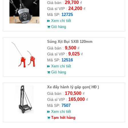
29,700
Giá bán :
₫
24,200
Giá sỉ VIP :
₫
12725
Mã SP:
Xem chi tiết
Giỏ hàng
Súng Xịt Bụi SXB 120mm
9,500
Giá bán :
₫
9,025
Giá sỉ VIP :
₫
12516
Mã SP:
Xem chi tiết
Giỏ hàng
Xe đẩy hành lý gấp gọn( HĐ )
170,500
Giá bán :
₫
165,000
Giá sỉ VIP :
₫
7507
Mã SP:
Xem chi tiết
Tạm hết hàng