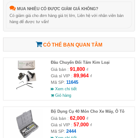
MUA NHIỀU CÓ ĐƯỢC GIẢM GIÁ KHÔNG?
Có giảm giá cho đơn hàng giá trị lớn, Liên hệ với nhân viên bán
hàng để được tư vấn!
CÓ THỂ BẠN QUAN TÂM
Đầu Chuyển Đổi Tấm Kim Loại
91,800
Giá bán :
₫
89,964
Giá sỉ VIP :
₫
11645
Mã SP:
Xem chi tiết
Giỏ hàng
Bộ Dụng Cụ 40 Món Cho Xe Máy, Ô Tô
62,000
Giá bán :
₫
57,000
Giá sỉ VIP :
₫
2444
Mã SP:
Xem chi tiết