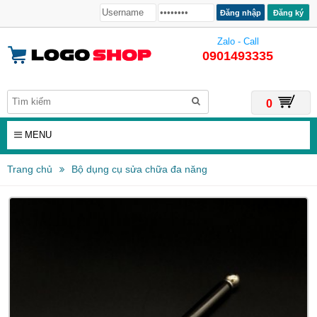
Đăng ký
Zalo - Call
0901493335
0
MENU
Trang chủ
Bộ dụng cụ sửa chữa đa năng