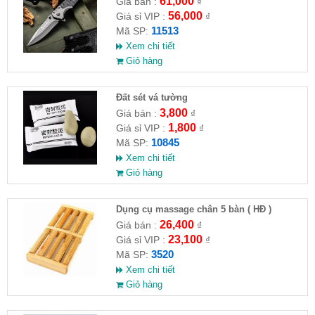
61,000
Giá bán :
₫
56,000
Giá sỉ VIP :
₫
11513
Mã SP:
Xem chi tiết
Giỏ hàng
Đất sét vá tường
3,800
Giá bán :
₫
1,800
Giá sỉ VIP :
₫
10845
Mã SP:
Xem chi tiết
Giỏ hàng
Dụng cụ massage chân 5 bàn ( HĐ )
26,400
Giá bán :
₫
23,100
Giá sỉ VIP :
₫
3520
Mã SP:
Xem chi tiết
Giỏ hàng