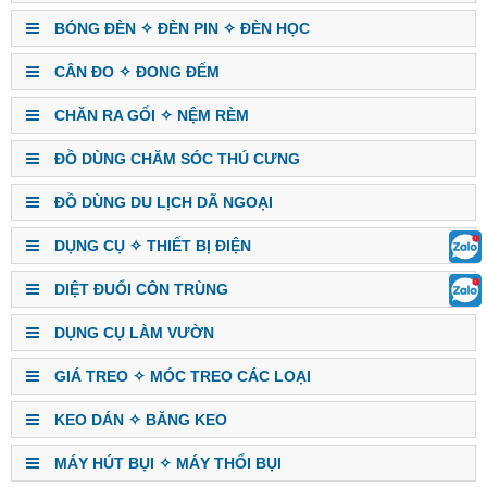
BÓNG ĐÈN ✧ ĐÈN PIN ✧ ĐÈN HỌC
CÂN ĐO ✧ ĐONG ĐẾM
CHĂN RA GỐI ✧ NỆM RÈM
ĐỒ DÙNG CHĂM SÓC THÚ CƯNG
ĐỒ DÙNG DU LỊCH DÃ NGOẠI
DỤNG CỤ ✧ THIẾT BỊ ĐIỆN
DIỆT ĐUỔI CÔN TRÙNG
DỤNG CỤ LÀM VƯỜN
GIÁ TREO ✧ MÓC TREO CÁC LOẠI
KEO DÁN ✧ BĂNG KEO
MÁY HÚT BỤI ✧ MÁY THỔI BỤI