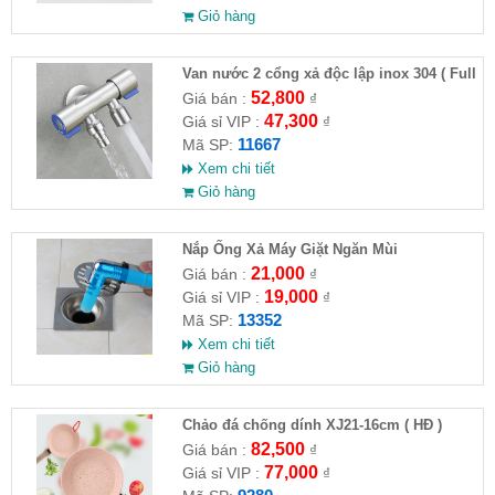
Giỏ hàng
Van nước 2 cổng xả độc lập inox 304 ( Full
VAT )
52,800
Giá bán :
₫
47,300
Giá sỉ VIP :
₫
11667
Mã SP:
Xem chi tiết
Giỏ hàng
Nắp Ống Xả Máy Giặt Ngăn Mùi
21,000
Giá bán :
₫
19,000
Giá sỉ VIP :
₫
13352
Mã SP:
Xem chi tiết
Giỏ hàng
Chảo đá chống dính XJ21-16cm ( HĐ )
82,500
Giá bán :
₫
77,000
Giá sỉ VIP :
₫