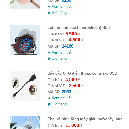
9280
Mã SP:
Xem chi tiết
Giỏ hàng
Lót mũ nón bảo hiểm Silicon( HĐ )
5,500
Giá bán :
₫
4,500
Giá sỉ VIP :
₫
14160
Mã SP:
Xem chi tiết
Giỏ hàng
Dây cáp OTG điện thoại, cổng sạc USB
4,500
Giá bán :
₫
2,500
Giá sỉ VIP :
₫
2963
Mã SP:
Xem chi tiết
Giỏ hàng
Chai vệ sinh lồng máy giặt, nước tẩy lồng
máy giặt CLEANING FLUID
11,000
Giá bán :
₫