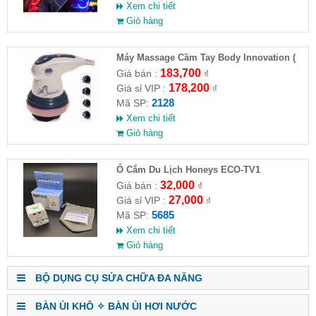
Xem chi tiết
Giỏ hàng
Máy Massage Cầm Tay Body Innovation (
HĐ )
183,700
Giá bán :
₫
178,200
Giá sỉ VIP :
₫
2128
Mã SP:
Xem chi tiết
Giỏ hàng
Ổ Cắm Du Lịch Honeys ECO-TV1
32,000
Giá bán :
₫
27,000
Giá sỉ VIP :
₫
5685
Mã SP:
Xem chi tiết
Giỏ hàng
BỘ DỤNG CỤ SỬA CHỮA ĐA NĂNG
BÀN ỦI KHÔ ✧ BÀN ỦI HƠI NƯỚC