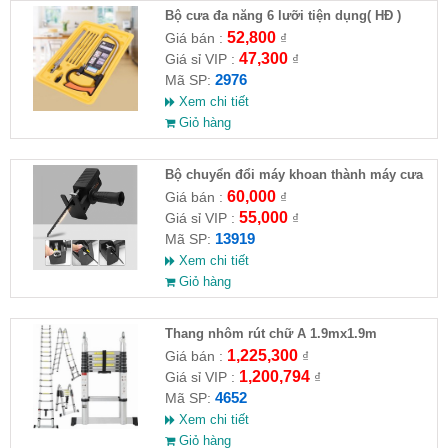
Bộ cưa đa năng 6 lưỡi tiện dụng( HĐ )
52,800
Giá bán :
₫
47,300
Giá sỉ VIP :
₫
2976
Mã SP:
Xem chi tiết
Giỏ hàng
Bộ chuyển đổi máy khoan thành máy cưa
(loại có thương hiệu)
60,000
Giá bán :
₫
55,000
Giá sỉ VIP :
₫
13919
Mã SP:
Xem chi tiết
Giỏ hàng
Thang nhôm rút chữ A 1.9mx1.9m
1,225,300
Giá bán :
₫
1,200,794
Giá sỉ VIP :
₫
4652
Mã SP:
Xem chi tiết
Giỏ hàng