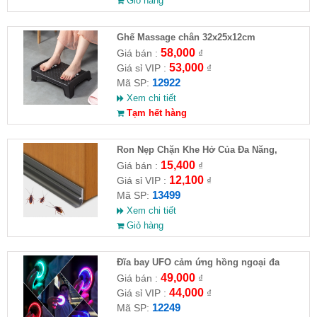
Giỏ hàng
Ghế Massage chân 32x25x12cm
58,000
Giá bán :
₫
53,000
Giá sỉ VIP :
₫
12922
Mã SP:
Xem chi tiết
Tạm hết hàng
Ron Nẹp Chặn Khe Hở Của Đa Năng,
Chống Côn Trùng( HĐ )
15,400
Giá bán :
₫
12,100
Giá sỉ VIP :
₫
13499
Mã SP:
Xem chi tiết
Giỏ hàng
Đĩa bay UFO cảm ứng hồng ngoại đa
chiều tự động bay về
49,000
Giá bán :
₫
44,000
Giá sỉ VIP :
₫
12249
Mã SP: