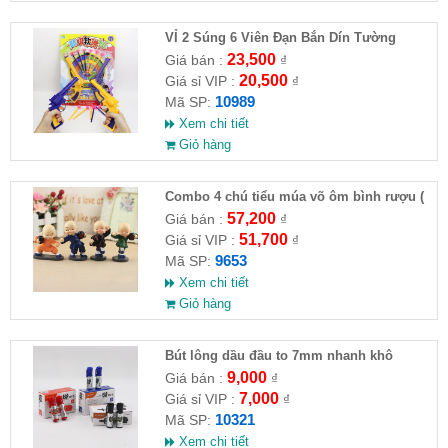
VỈ 2 Súng 6 Viên Đạn Bắn Dín Tường
23,500
Giá bán :
₫
20,500
Giá sỉ VIP :
₫
10989
Mã SP:
Xem chi tiết
Giỏ hàng
Combo 4 chú tiểu múa võ ôm bình rượu (
HĐ )
57,200
Giá bán :
₫
51,700
Giá sỉ VIP :
₫
9653
Mã SP:
Xem chi tiết
Giỏ hàng
Bút lông dầu đầu to 7mm nhanh khô
9,000
Giá bán :
₫
7,000
Giá sỉ VIP :
₫
10321
Mã SP:
Xem chi tiết