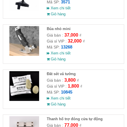
3571
Mã SP:
Xem chi tiết
Giỏ hàng
Búa nhỏ mini
37,000
Giá bán :
₫
32,000
Giá sỉ VIP :
₫
13268
Mã SP:
Xem chi tiết
Giỏ hàng
Đất sét vá tường
3,800
Giá bán :
₫
1,800
Giá sỉ VIP :
₫
10845
Mã SP:
Xem chi tiết
Giỏ hàng
Thanh hổ trợ đóng cửa tự động
77,000
Giá bán :
₫