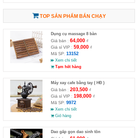
TOP SẢN PHẨM BÁN CHẠY
Dụng cụ massage 8 bàn
64,000
Giá bán :
₫
59,000
Giá sỉ VIP :
₫
13152
Mã SP:
Xem chi tiết
Tạm hết hàng
Máy xay cafe bằng tay ( HĐ )
203,500
Giá bán :
₫
198,000
Giá sỉ VIP :
₫
9972
Mã SP:
Xem chi tiết
Giỏ hàng
Dao gấp gọn dao sinh tồn