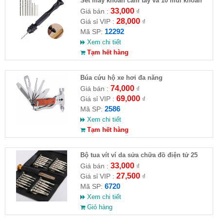
Set máy khoan cầm tay và 10 mũi khoan
33,000
Giá bán :
₫
28,000
Giá sỉ VIP :
₫
12292
Mã SP:
Xem chi tiết
Tạm hết hàng
Búa cứu hộ xe hơi đa năng
74,000
Giá bán :
₫
69,000
Giá sỉ VIP :
₫
2586
Mã SP:
Xem chi tiết
Tạm hết hàng
Bộ tua vít ví da sửa chữa đồ điện tử 25
đầu ( HĐ )
33,000
Giá bán :
₫
27,500
Giá sỉ VIP :
₫
6720
Mã SP:
Xem chi tiết
Giỏ hàng