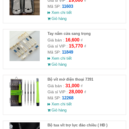
29,000
Giá sỉ VIP :
₫
11603
Mã SP:
Xem chi tiết
Giỏ hàng
Tay nắm cửa sang trọng
16,600
Giá bán :
₫
15,770
Giá sỉ VIP :
₫
11849
Mã SP:
Xem chi tiết
Giỏ hàng
Bộ vít mở điện thoại 7391
31,000
Giá bán :
₫
28,000
Giá sỉ VIP :
₫
12268
Mã SP:
Xem chi tiết
Giỏ hàng
Bộ tua vít trợ lực đảo chiều ( HĐ )