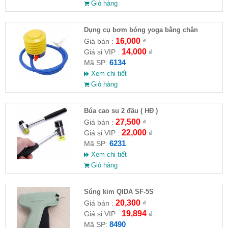
Giỏ hàng
Dụng cụ bơm bóng yoga bằng chân
16,000
Giá bán :
₫
14,000
Giá sỉ VIP :
₫
6134
Mã SP:
Xem chi tiết
Giỏ hàng
Búa cao su 2 đầu ( HĐ )
27,500
Giá bán :
₫
22,000
Giá sỉ VIP :
₫
6231
Mã SP:
Xem chi tiết
Giỏ hàng
Súng kim QIDA SF-5S
20,300
Giá bán :
₫
19,894
Giá sỉ VIP :
₫
8490
Mã SP: