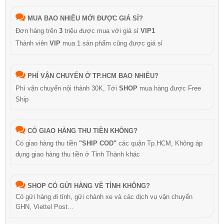
MUA BAO NHIÊU MỚI ĐƯỢC GIÁ SỈ?
Đơn hàng trên
3
triệu được mua với giá sỉ
VIP1
Thành viên
VIP
mua 1 sản phẩm cũng được giá sỉ
PHÍ VẬN CHUYỂN Ở TP.HCM BAO NHIÊU?
Phí vận chuyển nội thành 30K, Tới
SHOP
mua hàng được Free
Ship
CÓ GIAO HÀNG THU TIỀN KHÔNG?
Có giao hàng thu tiền
"SHIP COD"
các quận Tp.HCM, Không áp
dụng giao hàng thu tiền ở Tỉnh Thành khác
SHOP CÓ GỬI HÀNG VỀ TỈNH KHÔNG?
Có gửi hàng đi tỉnh, gửi chành xe và các dịch vụ vận chuyển
GHN, Viettel Post…