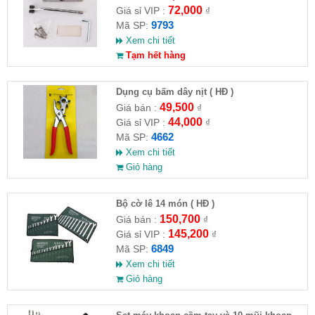
72,000
Giá sỉ VIP :
₫
9793
Mã SP:
Xem chi tiết
Tạm hết hàng
Dụng cụ bấm dây nịt ( HĐ )
49,500
Giá bán :
₫
44,000
Giá sỉ VIP :
₫
4662
Mã SP:
Xem chi tiết
Giỏ hàng
Bộ cờ lê 14 món ( HĐ )
150,700
Giá bán :
₫
145,200
Giá sỉ VIP :
₫
6849
Mã SP:
Xem chi tiết
Giỏ hàng