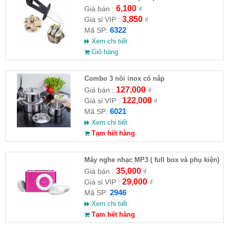
6,100
Giá bán :
₫
3,850
Giá sỉ VIP :
₫
6322
Mã SP:
Xem chi tiết
Giỏ hàng
Combo 3 nồi inox có nắp
127,000
Giá bán :
₫
122,000
Giá sỉ VIP :
₫
6021
Mã SP:
Xem chi tiết
Tạm hết hàng
Máy nghe nhạc MP3 ( full box và phụ kiện)
35,000
Giá bán :
₫
29,000
Giá sỉ VIP :
₫
2946
Mã SP:
Xem chi tiết
Tạm hết hàng