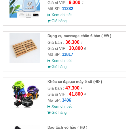
9,000
Giá sỉ VIP :
₫
11232
Mã SP:
Xem chi tiết
Giỏ hàng
Dụng cụ massage chân 6 bàn ( HĐ )
36,300
Giá bán :
₫
30,800
Giá sỉ VIP :
₫
11817
Mã SP:
Xem chi tiết
Giỏ hàng
Khóa xe đạp,xe máy 5 số (HĐ )
47,300
Giá bán :
₫
41,800
Giá sỉ VIP :
₫
3406
Mã SP:
Xem chi tiết
Giỏ hàng
Dao tách vỏ hào ( HĐ )