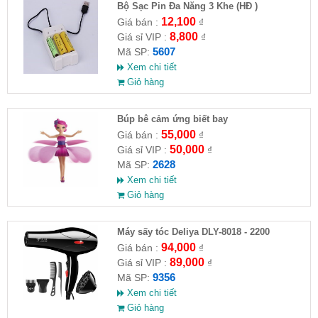
Bộ Sạc Pin Đa Năng 3 Khe (HĐ )
12,100
Giá bán :
₫
8,800
Giá sỉ VIP :
₫
5607
Mã SP:
Xem chi tiết
Giỏ hàng
​Búp bê cảm ứng biết bay
55,000
Giá bán :
₫
50,000
Giá sỉ VIP :
₫
2628
Mã SP:
Xem chi tiết
Giỏ hàng
Máy sấy tóc Deliya DLY-8018 - 2200
94,000
Giá bán :
₫
89,000
Giá sỉ VIP :
₫
9356
Mã SP:
Xem chi tiết
Giỏ hàng