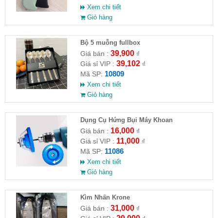
Xem chi tiết
Giỏ hàng
Bộ 5 muỗng fullbox
39,900
Giá bán :
₫
39,102
Giá sỉ VIP :
₫
10809
Mã SP:
Xem chi tiết
Giỏ hàng
Dụng Cụ Hứng Bụi Máy Khoan
16,000
Giá bán :
₫
11,000
Giá sỉ VIP :
₫
11086
Mã SP:
Xem chi tiết
Giỏ hàng
Kìm Nhấn Krone
31,000
Giá bán :
₫