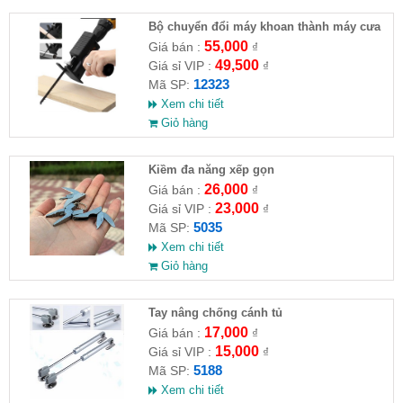
Bộ chuyển đổi máy khoan thành máy cưa
(loại thường)( HĐ )
55,000
Giá bán :
₫
49,500
Giá sỉ VIP :
₫
12323
Mã SP:
Xem chi tiết
Giỏ hàng
Kiềm đa năng xếp gọn
26,000
Giá bán :
₫
23,000
Giá sỉ VIP :
₫
5035
Mã SP:
Xem chi tiết
Giỏ hàng
Tay nâng chống cánh tủ
17,000
Giá bán :
₫
15,000
Giá sỉ VIP :
₫
5188
Mã SP:
Xem chi tiết