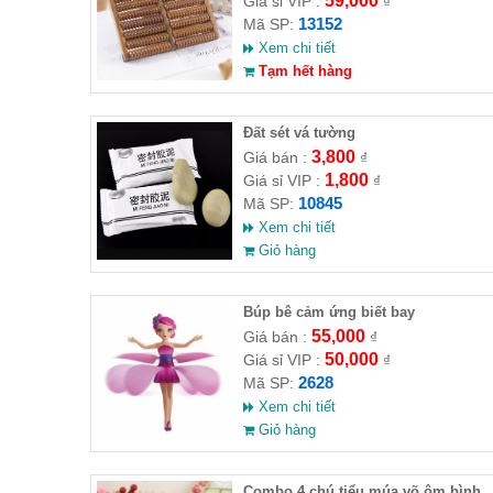
59,000
Giá sỉ VIP :
₫
13152
Mã SP:
Xem chi tiết
Tạm hết hàng
Đất sét vá tường
3,800
Giá bán :
₫
1,800
Giá sỉ VIP :
₫
10845
Mã SP:
Xem chi tiết
Giỏ hàng
​Búp bê cảm ứng biết bay
55,000
Giá bán :
₫
50,000
Giá sỉ VIP :
₫
2628
Mã SP:
Xem chi tiết
Giỏ hàng
Combo 4 chú tiểu múa võ ôm bình