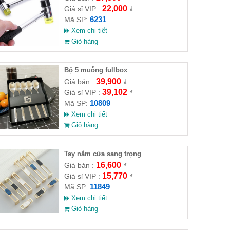
22,000
Giá sỉ VIP :
₫
6231
Mã SP:
Xem chi tiết
Giỏ hàng
Bộ 5 muỗng fullbox
39,900
Giá bán :
₫
39,102
Giá sỉ VIP :
₫
10809
Mã SP:
Xem chi tiết
Giỏ hàng
Tay nắm cửa sang trọng
16,600
Giá bán :
₫
15,770
Giá sỉ VIP :
₫
11849
Mã SP:
Xem chi tiết
Giỏ hàng