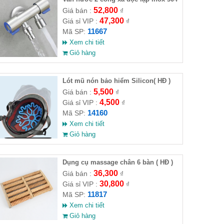
( Full VAT )
52,800
Giá bán :
₫
47,300
Giá sỉ VIP :
₫
11667
Mã SP:
Xem chi tiết
Giỏ hàng
Lót mũ nón bảo hiểm Silicon( HĐ )
5,500
Giá bán :
₫
4,500
Giá sỉ VIP :
₫
14160
Mã SP:
Xem chi tiết
Giỏ hàng
Dụng cụ massage chân 6 bàn ( HĐ )
36,300
Giá bán :
₫
30,800
Giá sỉ VIP :
₫
11817
Mã SP:
Xem chi tiết
Giỏ hàng