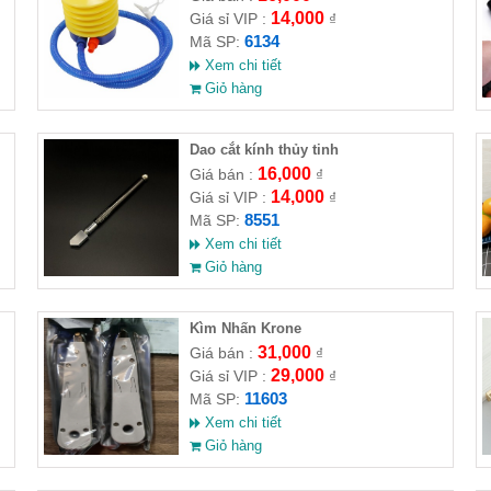
14,000
Giá sỉ VIP :
₫
6134
Mã SP:
Xem chi tiết
Giỏ hàng
Dao cắt kính thủy tinh
16,000
Giá bán :
₫
14,000
Giá sỉ VIP :
₫
8551
Mã SP:
Xem chi tiết
Giỏ hàng
Kìm Nhấn Krone
31,000
Giá bán :
₫
29,000
Giá sỉ VIP :
₫
11603
Mã SP:
Xem chi tiết
Giỏ hàng