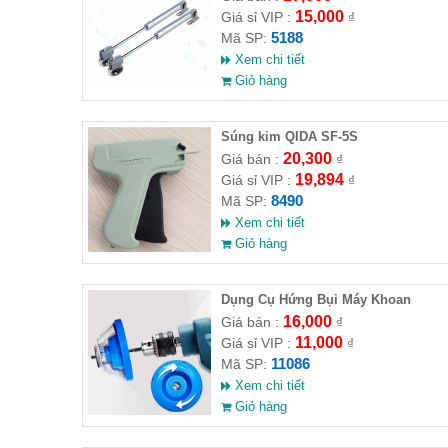
15,000
Giá sỉ VIP :
₫
5188
Mã SP:
Xem chi tiết
Giỏ hàng
Súng kim QIDA SF-5S
20,300
Giá bán :
₫
19,894
Giá sỉ VIP :
₫
8490
Mã SP:
Xem chi tiết
Giỏ hàng
Dụng Cụ Hứng Bụi Máy Khoan
16,000
Giá bán :
₫
11,000
Giá sỉ VIP :
₫
11086
Mã SP:
Xem chi tiết
Giỏ hàng