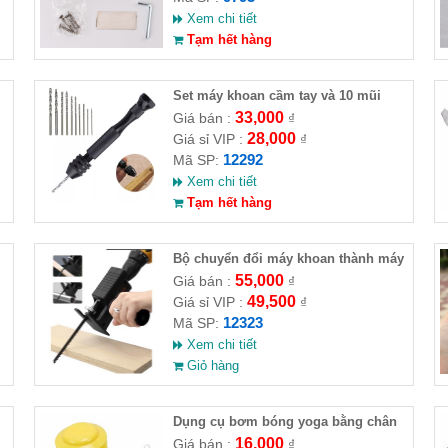
Xem chi tiết
Tạm hết hàng
Set máy khoan cầm tay và 10 mũi
khoan
33,000
Giá bán :
₫
28,000
Giá sỉ VIP :
₫
12292
Mã SP:
Xem chi tiết
Tạm hết hàng
Bộ chuyển đổi máy khoan thành máy
cưa (loại thường)( HĐ )
55,000
Giá bán :
₫
49,500
Giá sỉ VIP :
₫
12323
Mã SP:
Xem chi tiết
Giỏ hàng
Dụng cụ bơm bóng yoga bằng chân
16,000
Giá bán :
₫