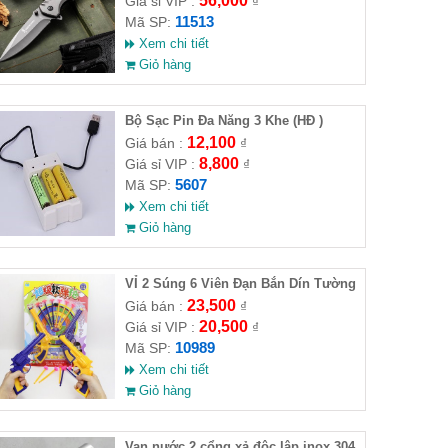
56,000
Giá sỉ VIP :
₫
11513
Mã SP:
Xem chi tiết
Giỏ hàng
Bộ Sạc Pin Đa Năng 3 Khe (HĐ )
12,100
Giá bán :
₫
8,800
Giá sỉ VIP :
₫
5607
Mã SP:
Xem chi tiết
Giỏ hàng
VỈ 2 Súng 6 Viên Đạn Bắn Dín Tường
23,500
Giá bán :
₫
20,500
Giá sỉ VIP :
₫
10989
Mã SP:
Xem chi tiết
Giỏ hàng
Van nước 2 cổng xả độc lập inox 304