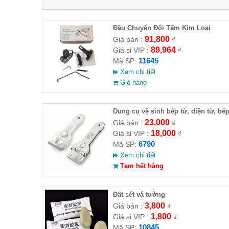
Đầu Chuyển Đổi Tấm Kim Loại
91,800
Giá bán :
₫
89,964
Giá sỉ VIP :
₫
11645
Mã SP:
Xem chi tiết
Giỏ hàng
Dung cụ vệ sinh bếp từ, điện từ, bế
gas
23,000
Giá bán :
₫
18,000
Giá sỉ VIP :
₫
6790
Mã SP:
Xem chi tiết
Tạm hết hàng
Đất sét vá tường
3,800
Giá bán :
₫
1,800
Giá sỉ VIP :
₫
10845
Mã SP: