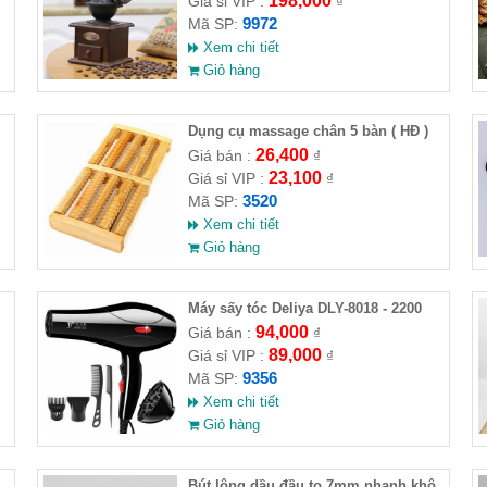
198,000
Giá sỉ VIP :
₫
9972
Mã SP:
Xem chi tiết
Giỏ hàng
Dụng cụ massage chân 5 bàn ( HĐ )
26,400
Giá bán :
₫
23,100
Giá sỉ VIP :
₫
3520
Mã SP:
Xem chi tiết
Giỏ hàng
Máy sấy tóc Deliya DLY-8018 - 2200
94,000
Giá bán :
₫
89,000
Giá sỉ VIP :
₫
9356
Mã SP:
Xem chi tiết
Giỏ hàng
Bút lông dầu đầu to 7mm nhanh khô