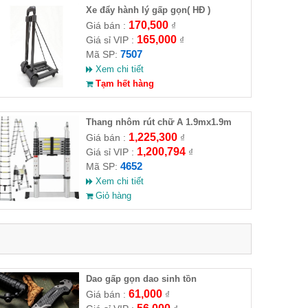
Xe đẩy hành lý gấp gọn( HĐ )
170,500
Giá bán :
₫
165,000
Giá sỉ VIP :
₫
7507
Mã SP:
Xem chi tiết
Tạm hết hàng
Thang nhôm rút chữ A 1.9mx1.9m
1,225,300
Giá bán :
₫
1,200,794
Giá sỉ VIP :
₫
4652
Mã SP:
Xem chi tiết
Giỏ hàng
Dao gấp gọn dao sinh tồn
61,000
Giá bán :
₫