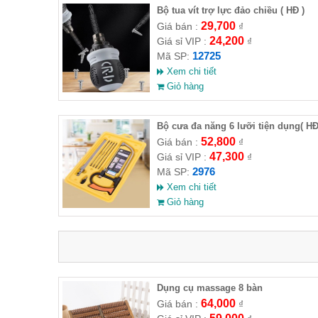
Bộ tua vít trợ lực đảo chiều ( HĐ )
29,700
Giá bán :
₫
24,200
Giá sỉ VIP :
₫
12725
Mã SP:
Xem chi tiết
Giỏ hàng
Bộ cưa đa năng 6 lưỡi tiện dụng( H
)
52,800
Giá bán :
₫
47,300
Giá sỉ VIP :
₫
2976
Mã SP:
Xem chi tiết
Giỏ hàng
Dụng cụ massage 8 bàn
64,000
Giá bán :
₫