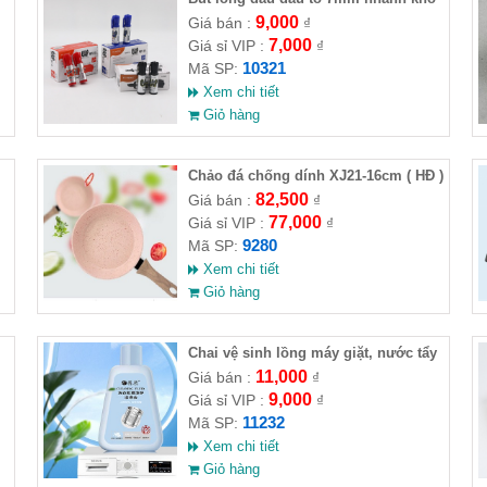
9,000
Giá bán :
₫
7,000
Giá sỉ VIP :
₫
10321
Mã SP:
Xem chi tiết
Giỏ hàng
Chảo đá chống dính XJ21-16cm ( HĐ )
82,500
Giá bán :
₫
77,000
Giá sỉ VIP :
₫
9280
Mã SP:
Xem chi tiết
Giỏ hàng
Chai vệ sinh lồng máy giặt, nước tẩy
lồng máy giặt CLEANING FLUID
11,000
Giá bán :
₫
9,000
Giá sỉ VIP :
₫
11232
Mã SP:
Xem chi tiết
Giỏ hàng