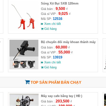
Súng Xịt Bụi SXB 120mm
9,500
Giá bán :
₫
9,025
Giá sỉ VIP :
₫
12516
Mã SP:
Xem chi tiết
Giỏ hàng
Đ
Bộ chuyển đổi máy khoan thành máy
cưa (loại có thương hiệu)
60,000
Giá bán :
₫
55,000
Giá sỉ VIP :
₫
13919
Mã SP:
Xem chi tiết
Giỏ hàng
TOP SẢN PHẨM BÁN CHẠY
Máy xay cafe bằng tay ( HĐ )
203,500
Giá bán :
₫