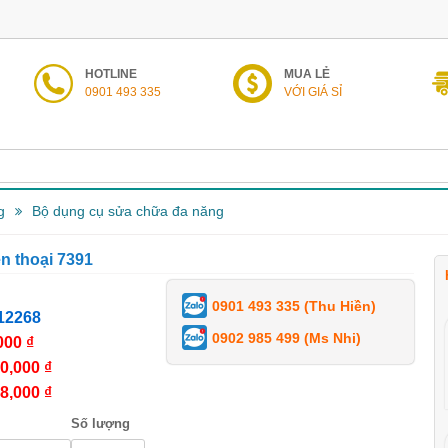
HOTLINE
MUA LẺ
0901 493 335
VỚI GIÁ SỈ
g
Bộ dụng cụ sửa chữa đa năng
ện thoại 7391
0901 493 335 (Thu Hiền)
12268
0902 985 499 (Ms Nhi)
000 ₫
0,000 ₫
8,000 ₫
Số lượng