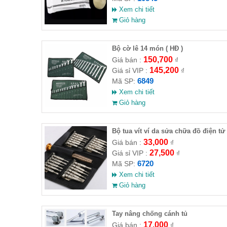
Xem chi tiết
Giỏ hàng
Bộ cờ lê 14 món ( HĐ )
150,700
Giá bán :
₫
145,200
Giá sỉ VIP :
₫
6849
Mã SP:
Xem chi tiết
Giỏ hàng
Bộ tua vít ví da sửa chữa đồ điện tử
25 đầu ( HĐ )
33,000
Giá bán :
₫
27,500
Giá sỉ VIP :
₫
6720
Mã SP:
Xem chi tiết
Giỏ hàng
Tay nâng chống cánh tủ
17,000
Giá bán :
₫