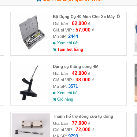
Bộ Dụng Cụ 40 Món Cho Xe Máy, Ô
Tô
62,000
Giá bán :
₫
57,000
Giá sỉ VIP :
₫
2444
Mã SP:
Xem chi tiết
Tạm hết hàng
p
Dụng cụ thông cống 4M
42,000
Giá bán :
₫
38,000
Giá sỉ VIP :
₫
3571
Mã SP:
Xem chi tiết
Giỏ hàng
Thanh hổ trợ đóng cửa tự động
77,000
Giá bán :
₫
72,000
Giá sỉ VIP :
₫
9793
Mã SP: