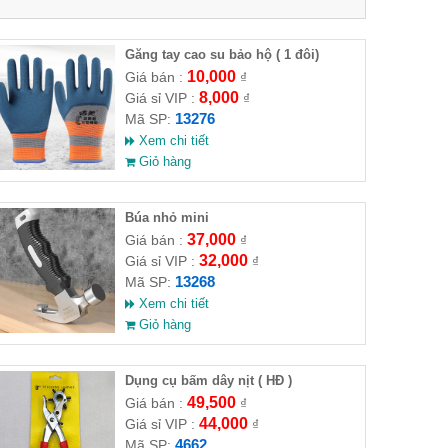
Găng tay cao su bảo hộ ( 1 đôi)
10,000
Giá bán :
₫
8,000
Giá sỉ VIP :
₫
13276
Mã SP:
Xem chi tiết
Giỏ hàng
Búa nhỏ mini
37,000
Giá bán :
₫
32,000
Giá sỉ VIP :
₫
13268
Mã SP:
Xem chi tiết
Giỏ hàng
Dụng cụ bấm dây nịt ( HĐ )
49,500
Giá bán :
₫
44,000
Giá sỉ VIP :
₫
4662
Mã SP: