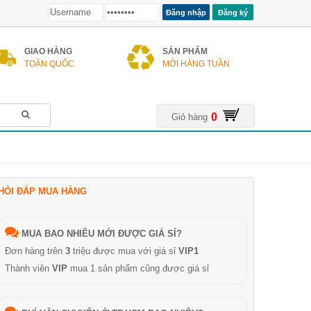
Đăng ký
GIAO HÀNG
SẢN PHẨM
TOÀN QUỐC
MỚI HÀNG TUẦN
0
Giỏ hàng
HỎI ĐÁP MUA HÀNG
MUA BAO NHIÊU MỚI ĐƯỢC GIÁ SỈ?
Đơn hàng trên
3
triệu được mua với giá sỉ
VIP1
Thành viên
VIP
mua 1 sản phẩm cũng được giá sỉ