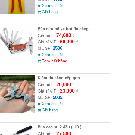
Xem chi tiết
Giỏ hàng
Búa cứu hộ xe hơi đa năng
74,000
Giá bán :
₫
69,000
Giá sỉ VIP :
₫
2586
Mã SP:
Xem chi tiết
Tạm hết hàng
Kiềm đa năng xếp gọn
26,000
Giá bán :
₫
23,000
Giá sỉ VIP :
₫
5035
Mã SP:
Xem chi tiết
Giỏ hàng
Búa cao su 2 đầu ( HĐ )
27,500
Giá bán :
₫