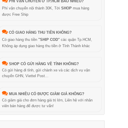
PHÍ VẬN CHUYỂN Ở TP.HCM BAO NHIÊU?
Phí vận chuyển nội thành 30K, Tới
SHOP
mua hàng
được Free Ship
CÓ GIAO HÀNG THU TIỀN KHÔNG?
Có giao hàng thu tiền
"SHIP COD"
các quận Tp.HCM,
Không áp dụng giao hàng thu tiền ở Tỉnh Thành khác
SHOP CÓ GỬI HÀNG VỀ TỈNH KHÔNG?
Có gửi hàng đi tỉnh, gửi chành xe và các dịch vụ vận
chuyển GHN, Viettel Post…
MUA NHIỀU CÓ ĐƯỢC GIẢM GIÁ KHÔNG?
Có giảm giá cho đơn hàng giá trị lớn, Liên hệ với nhân
viên bán hàng để được tư vấn!