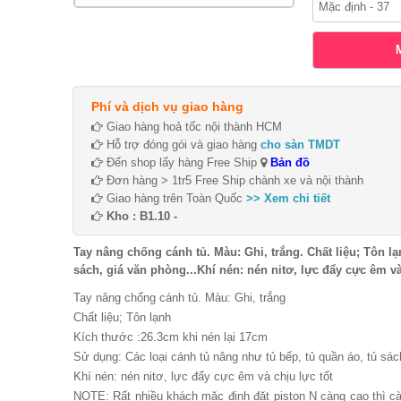
Phí và dịch vụ giao hàng
Giao hàng hoả tốc nội thành HCM
Hỗ trợ đóng gói và giao hàng
cho sàn TMDT
Đến shop lấy hàng Free Ship
Bản đồ
Đơn hàng > 1tr5 Free Ship chành xe và nội thành
Giao hàng trên Toàn Quốc
>> Xem chi tiết
Kho : B1.10 -
Tay nâng chống cánh tủ. Màu: Ghi, trắng. Chất liệu; Tôn lạ
sách, giá văn phòng...Khí nén: nén nitơ, lực đẩy cực êm và
Tay nâng chống cánh tủ. Màu: Ghi, trắng
Chất liệu; Tôn lạnh
Kích thước :26.3cm khi nén lại 17cm
Sử dụng: Các loại cánh tủ nâng như tủ bếp, tủ quần áo, tủ sách
Khí nén: nén nitơ, lực đẩy cực êm và chịu lực tốt
NOTE: Rất nhiều khách mặc định đặt piston N càng cao thì cà