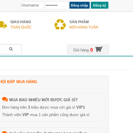
Đăng ký
GIAO HÀNG
SẢN PHẨM
TOÀN QUỐC
MỚI HÀNG TUẦN
0
Giỏ hàng
HỎI ĐÁP MUA HÀNG
MUA BAO NHIÊU MỚI ĐƯỢC GIÁ SỈ?
Đơn hàng trên
3
triệu được mua với giá sỉ
VIP1
Thành viên
VIP
mua 1 sản phẩm cũng được giá sỉ