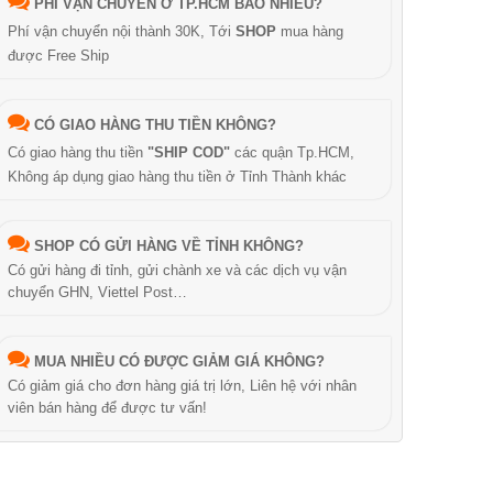
PHÍ VẬN CHUYỂN Ở TP.HCM BAO NHIÊU?
Phí vận chuyển nội thành 30K, Tới
SHOP
mua hàng
được Free Ship
CÓ GIAO HÀNG THU TIỀN KHÔNG?
Có giao hàng thu tiền
"SHIP COD"
các quận Tp.HCM,
Không áp dụng giao hàng thu tiền ở Tỉnh Thành khác
SHOP CÓ GỬI HÀNG VỀ TỈNH KHÔNG?
Có gửi hàng đi tỉnh, gửi chành xe và các dịch vụ vận
chuyển GHN, Viettel Post…
MUA NHIỀU CÓ ĐƯỢC GIẢM GIÁ KHÔNG?
Có giảm giá cho đơn hàng giá trị lớn, Liên hệ với nhân
viên bán hàng để được tư vấn!