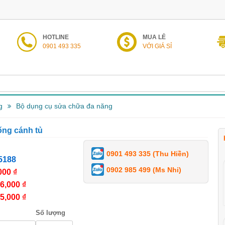
HOTLINE
MUA LẺ
0901 493 335
VỚI GIÁ SỈ
g
Bộ dụng cụ sửa chữa đa năng
ống cánh tủ
0901 493 335 (Thu Hiền)
5188
0902 985 499 (Ms Nhi)
000 ₫
6,000 ₫
5,000 ₫
Số lượng