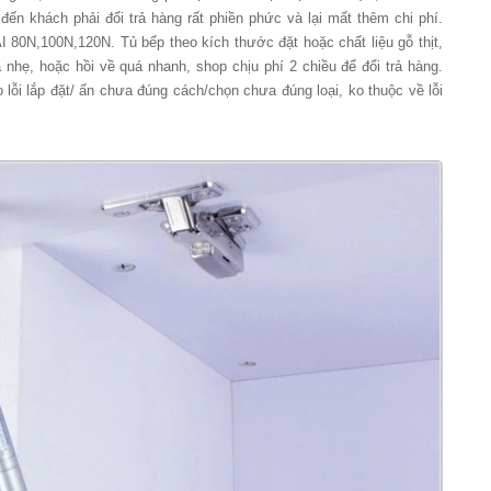
đến khách phải đổi trả hàng rất phiền phức và lại mất thêm chi phí.
N,100N,120N. Tủ bếp theo kích thước đặt hoặc chất liệu gỗ thịt,
uá nhẹ, hoặc hồi về quá nhanh, shop chịu phí 2 chiều để đổi trả hàng.
ỗi lắp đặt/ ấn chưa đúng cách/chọn chưa đúng loại, ko thuộc về lỗi