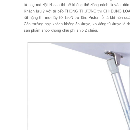
tủ nhẹ mà đặt N cao thì sẽ không thể đóng cánh tủ vào, dẫn 
Khách lưu ý với tủ bếp THÔNG THƯỜNG thì CHỈ DÙNG LOẠI 80
rất nặng thì mới lấy từ 150N trở lên. Piston lỗi là khí nén q
Còn trường hợp khách không ấn được, ko đóng tủ được là do l
sản phẩm shop không chịu phí ship 2 chiều.