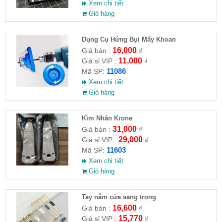
Xem chi tiết
Giỏ hàng
Dụng Cụ Hứng Bụi Máy Khoan
16,000
Giá bán :
₫
11,000
Giá sỉ VIP :
₫
11086
Mã SP:
Xem chi tiết
Giỏ hàng
Kìm Nhấn Krone
31,000
Giá bán :
₫
29,000
Giá sỉ VIP :
₫
11603
Mã SP:
Xem chi tiết
Giỏ hàng
Tay nắm cửa sang trọng
16,600
Giá bán :
₫
15,770
Giá sỉ VIP :
₫