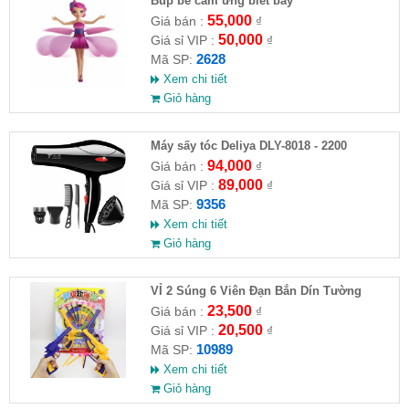
​Búp bê cảm ứng biết bay
55,000
Giá bán :
₫
50,000
Giá sỉ VIP :
₫
2628
Mã SP:
Xem chi tiết
Giỏ hàng
Máy sấy tóc Deliya DLY-8018 - 2200
94,000
Giá bán :
₫
89,000
Giá sỉ VIP :
₫
9356
Mã SP:
Xem chi tiết
Giỏ hàng
VỈ 2 Súng 6 Viên Đạn Bắn Dín Tường
23,500
Giá bán :
₫
20,500
Giá sỉ VIP :
₫
10989
Mã SP:
Xem chi tiết
Giỏ hàng