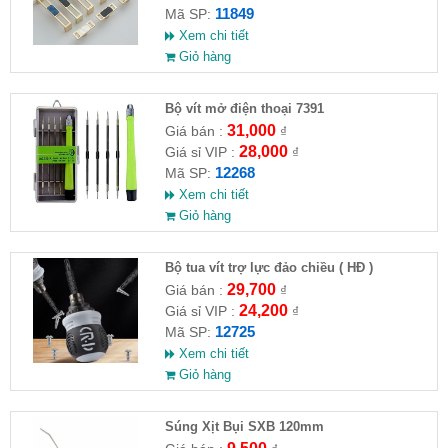
11849
Mã SP:
Xem chi tiết
Giỏ hàng
Bộ vít mở điện thoại 7391
31,000
Giá bán :
₫
28,000
Giá sỉ VIP :
₫
12268
Mã SP:
Xem chi tiết
Giỏ hàng
Bộ tua vít trợ lực đảo chiều ( HĐ )
29,700
Giá bán :
₫
24,200
Giá sỉ VIP :
₫
12725
Mã SP:
Xem chi tiết
Giỏ hàng
Súng Xịt Bụi SXB 120mm