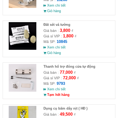
Xem chi tiết
Giỏ hàng
Đất sét vá tường
3,800
Giá bán :
₫
1,800
Giá sỉ VIP :
₫
10845
Mã SP:
Xem chi tiết
Giỏ hàng
Thanh hổ trợ đóng cửa tự động
77,000
Giá bán :
₫
72,000
Giá sỉ VIP :
₫
9793
Mã SP:
Xem chi tiết
Tạm hết hàng
Dụng cụ bấm dây nịt ( HĐ )
49,500
Giá bán :
₫