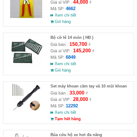
44,000
Giá sỉ VIP :
₫
4662
Mã SP:
Xem chi tiết
Giỏ hàng
Bộ cờ lê 14 món ( HĐ )
150,700
Giá bán :
₫
145,200
Giá sỉ VIP :
₫
6849
Mã SP:
Xem chi tiết
Giỏ hàng
Set máy khoan cầm tay và 10 mũi khoan
33,000
Giá bán :
₫
28,000
Giá sỉ VIP :
₫
12292
Mã SP:
Xem chi tiết
Tạm hết hàng
Búa cứu hộ xe hơi đa năng