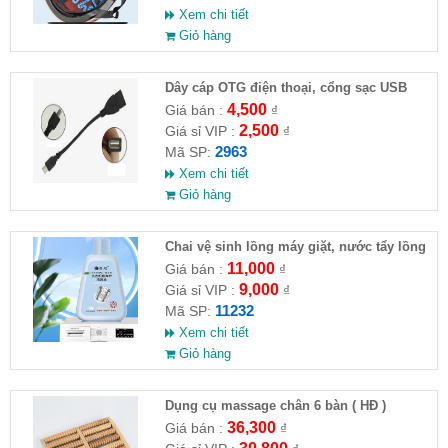
Xem chi tiết
Giỏ hàng
Dây cáp OTG điện thoại, cổng sạc USB
4,500
Giá bán :
₫
2,500
Giá sỉ VIP :
₫
2963
Mã SP:
Xem chi tiết
Giỏ hàng
Chai vệ sinh lồng máy giặt, nước tẩy lồng
máy giặt CLEANING FLUID
11,000
Giá bán :
₫
9,000
Giá sỉ VIP :
₫
11232
Mã SP:
Xem chi tiết
Giỏ hàng
Dụng cụ massage chân 6 bàn ( HĐ )
36,300
Giá bán :
₫