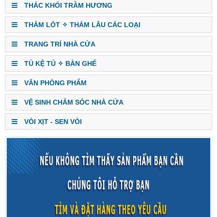
THÁC KHÓI TRẦM HƯƠNG
THẢM LÓT ✧ THẢM LÂU CÁC LOẠI
TRANG TRÍ NHÀ CỬA
TỦ KỆ TỦ ✧ BÀN GHẾ
VĂN PHÒNG PHẨM
VỆ SINH CHĂM SÓC NHÀ CỬA
VÒI XỊT - SEN VÒI