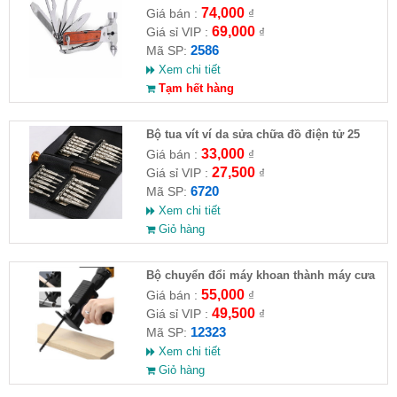
74,000
Giá bán :
₫
69,000
Giá sỉ VIP :
₫
2586
Mã SP:
Xem chi tiết
Tạm hết hàng
Bộ tua vít ví da sửa chữa đồ điện tử 25
đầu ( HĐ )
33,000
Giá bán :
₫
27,500
Giá sỉ VIP :
₫
6720
Mã SP:
Xem chi tiết
Giỏ hàng
Bộ chuyển đổi máy khoan thành máy cưa
(loại thường)( HĐ )
55,000
Giá bán :
₫
49,500
Giá sỉ VIP :
₫
12323
Mã SP:
Xem chi tiết
Giỏ hàng