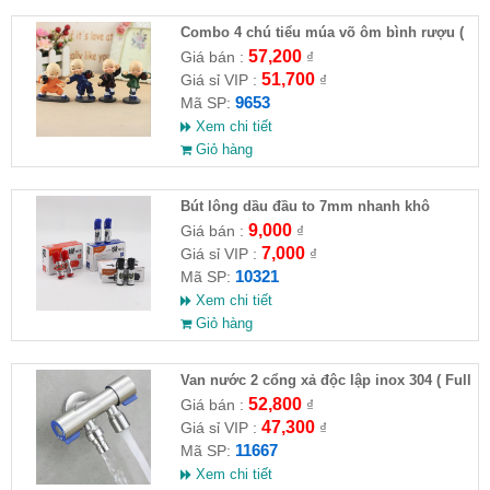
Combo 4 chú tiểu múa võ ôm bình rượu (
HĐ )
57,200
Giá bán :
₫
51,700
Giá sỉ VIP :
₫
9653
Mã SP:
Xem chi tiết
Giỏ hàng
Bút lông dầu đầu to 7mm nhanh khô
9,000
Giá bán :
₫
7,000
Giá sỉ VIP :
₫
10321
Mã SP:
Xem chi tiết
Giỏ hàng
Van nước 2 cổng xả độc lập inox 304 ( Full
VAT )
52,800
Giá bán :
₫
47,300
Giá sỉ VIP :
₫
11667
Mã SP:
Xem chi tiết