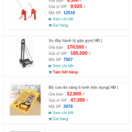
9,500
Giá bán :
₫
9,025
Giá sỉ VIP :
₫
12516
Mã SP:
Xem chi tiết
Giỏ hàng
Xe đẩy hành lý gấp gọn( HĐ )
170,500
Giá bán :
₫
165,000
Giá sỉ VIP :
₫
7507
Mã SP:
Xem chi tiết
Tạm hết hàng
Bộ cưa đa năng 6 lưỡi tiện dụng( HĐ )
52,800
Giá bán :
₫
47,300
Giá sỉ VIP :
₫
2976
Mã SP:
Xem chi tiết
Giỏ hàng