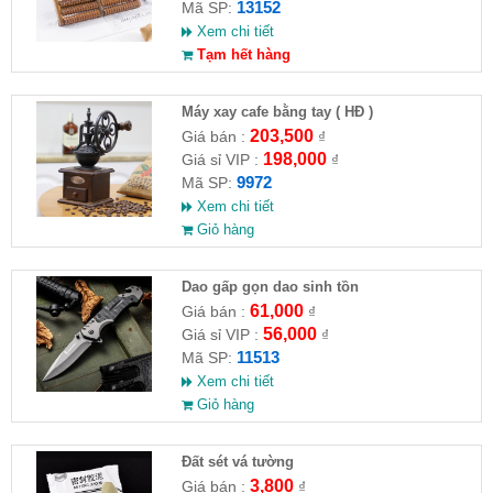
13152
Mã SP:
Xem chi tiết
Tạm hết hàng
Máy xay cafe bằng tay ( HĐ )
203,500
Giá bán :
₫
198,000
Giá sỉ VIP :
₫
9972
Mã SP:
Xem chi tiết
Giỏ hàng
Dao gấp gọn dao sinh tồn
61,000
Giá bán :
₫
56,000
Giá sỉ VIP :
₫
11513
Mã SP:
Xem chi tiết
Giỏ hàng
Đất sét vá tường
3,800
Giá bán :
₫