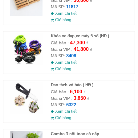
30,800
Giá sỉ VIP :
₫
11817
Mã SP:
Xem chi tiết
Giỏ hàng
Khóa xe đạp,xe máy 5 số (HĐ )
47,300
Giá bán :
₫
41,800
Giá sỉ VIP :
₫
3406
Mã SP:
Xem chi tiết
Giỏ hàng
Dao tách vỏ hào ( HĐ )
6,100
Giá bán :
₫
3,850
Giá sỉ VIP :
₫
6322
Mã SP:
Xem chi tiết
Giỏ hàng
Combo 3 nồi inox có nắp