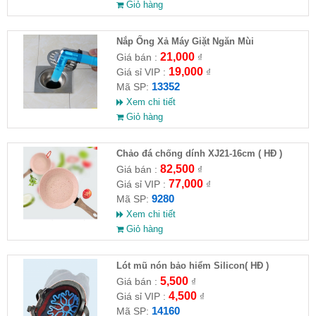
Giỏ hàng
Nắp Ống Xả Máy Giặt Ngăn Mùi
21,000
Giá bán :
₫
19,000
Giá sỉ VIP :
₫
13352
Mã SP:
Xem chi tiết
Giỏ hàng
Chảo đá chống dính XJ21-16cm ( HĐ )
82,500
Giá bán :
₫
77,000
Giá sỉ VIP :
₫
9280
Mã SP:
Xem chi tiết
Giỏ hàng
Lót mũ nón bảo hiểm Silicon( HĐ )
5,500
Giá bán :
₫
4,500
Giá sỉ VIP :
₫
14160
Mã SP: