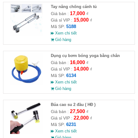
Tay nâng chống cánh tủ
17,000
Giá bán :
₫
15,000
Giá sỉ VIP :
₫
5188
Mã SP:
Xem chi tiết
Giỏ hàng
Dụng cụ bơm bóng yoga bằng chân
16,000
Giá bán :
₫
14,000
Giá sỉ VIP :
₫
6134
Mã SP:
Xem chi tiết
Giỏ hàng
Búa cao su 2 đầu ( HĐ )
27,500
Giá bán :
₫
22,000
Giá sỉ VIP :
₫
6231
Mã SP:
Xem chi tiết
Giỏ hàng