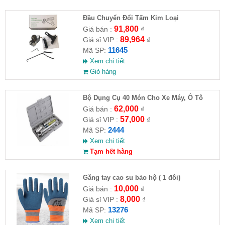
Đầu Chuyển Đổi Tấm Kim Loại
91,800
Giá bán :
₫
89,964
Giá sỉ VIP :
₫
11645
Mã SP:
Xem chi tiết
Giỏ hàng
Bộ Dụng Cụ 40 Món Cho Xe Máy, Ô Tô
62,000
Giá bán :
₫
57,000
Giá sỉ VIP :
₫
2444
Mã SP:
Xem chi tiết
Tạm hết hàng
Găng tay cao su bảo hộ ( 1 đôi)
10,000
Giá bán :
₫
8,000
Giá sỉ VIP :
₫
13276
Mã SP:
Xem chi tiết