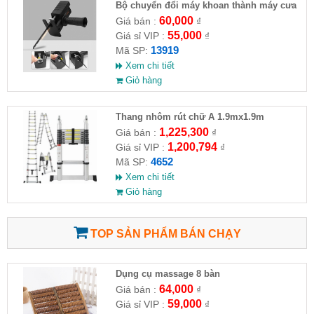
Bộ chuyển đổi máy khoan thành máy cưa
(loại có thương hiệu)
60,000
Giá bán :
₫
55,000
Giá sỉ VIP :
₫
13919
Mã SP:
Xem chi tiết
Giỏ hàng
Thang nhôm rút chữ A 1.9mx1.9m
1,225,300
Giá bán :
₫
1,200,794
Giá sỉ VIP :
₫
4652
Mã SP:
Xem chi tiết
Giỏ hàng
TOP SẢN PHẨM BÁN CHẠY
Dụng cụ massage 8 bàn
64,000
Giá bán :
₫
59,000
Giá sỉ VIP :
₫