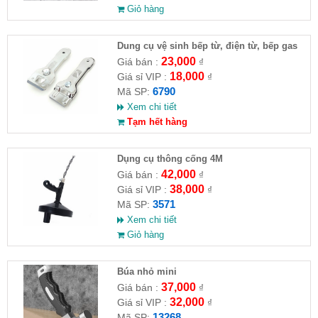
Giỏ hàng
Dung cụ vệ sinh bếp từ, điện từ, bếp gas
23,000
Giá bán :
₫
18,000
Giá sỉ VIP :
₫
6790
Mã SP:
Xem chi tiết
Tạm hết hàng
Dụng cụ thông cống 4M
42,000
Giá bán :
₫
38,000
Giá sỉ VIP :
₫
3571
Mã SP:
Xem chi tiết
Giỏ hàng
Búa nhỏ mini
37,000
Giá bán :
₫
32,000
Giá sỉ VIP :
₫
13268
Mã SP: