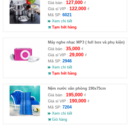
127,000
Giá bán :
₫
122,000
Giá sỉ VIP :
₫
6021
Mã SP:
Xem chi tiết
Tạm hết hàng
Máy nghe nhạc MP3 ( full box và phụ kiện)
35,000
Giá bán :
₫
29,000
Giá sỉ VIP :
₫
2946
Mã SP:
Xem chi tiết
Tạm hết hàng
Nệm nước văn phòng 190x75cm
195,000
Giá bán :
₫
190,000
Giá sỉ VIP :
₫
7204
Mã SP:
Xem chi tiết
Giỏ hàng