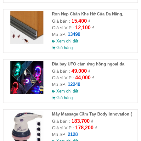
Ron Nẹp Chặn Khe Hở Của Đa Năng,
Chống Côn Trùng( HĐ )
15,400
Giá bán :
₫
12,100
Giá sỉ VIP :
₫
13499
Mã SP:
Xem chi tiết
Giỏ hàng
Đĩa bay UFO cảm ứng hồng ngoại đa
chiều tự động bay về
49,000
Giá bán :
₫
44,000
Giá sỉ VIP :
₫
12249
Mã SP:
Xem chi tiết
Giỏ hàng
Máy Massage Cầm Tay Body Innovation (
HĐ )
183,700
Giá bán :
₫
178,200
Giá sỉ VIP :
₫
2128
Mã SP: