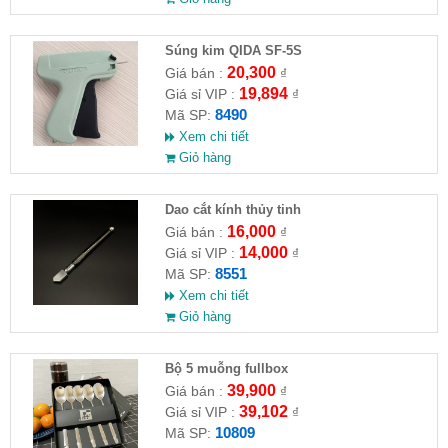
Súng kim QIDA SF-5S
20,300
Giá bán :
₫
19,894
Giá sỉ VIP :
₫
8490
Mã SP:
Xem chi tiết
Giỏ hàng
Dao cắt kính thủy tinh
16,000
Giá bán :
₫
14,000
Giá sỉ VIP :
₫
8551
Mã SP:
Xem chi tiết
Giỏ hàng
Bộ 5 muỗng fullbox
39,900
Giá bán :
₫
39,102
Giá sỉ VIP :
₫
10809
Mã SP: