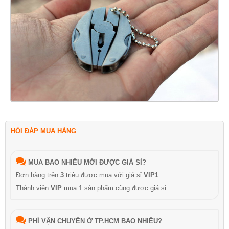
HỎI ĐÁP MUA HÀNG
MUA BAO NHIÊU MỚI ĐƯỢC GIÁ SỈ?
Đơn hàng trên
3
triệu được mua với giá sỉ
VIP1
Thành viên
VIP
mua 1 sản phẩm cũng được giá sỉ
PHÍ VẬN CHUYỂN Ở TP.HCM BAO NHIÊU?