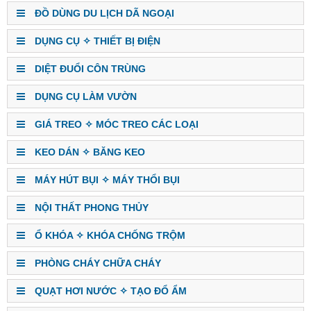
ĐỒ DÙNG DU LỊCH DÃ NGOẠI
DỤNG CỤ ✧ THIẾT BỊ ĐIỆN
DIỆT ĐUỔI CÔN TRÙNG
DỤNG CỤ LÀM VƯỜN
GIÁ TREO ✧ MÓC TREO CÁC LOẠI
KEO DÁN ✧ BĂNG KEO
MÁY HÚT BỤI ✧ MÁY THỔI BỤI
NỘI THẤT PHONG THỦY
Ổ KHÓA ✧ KHÓA CHỐNG TRỘM
PHÒNG CHÁY CHỮA CHÁY
QUẠT HƠI NƯỚC ✧ TẠO ĐỔ ẨM