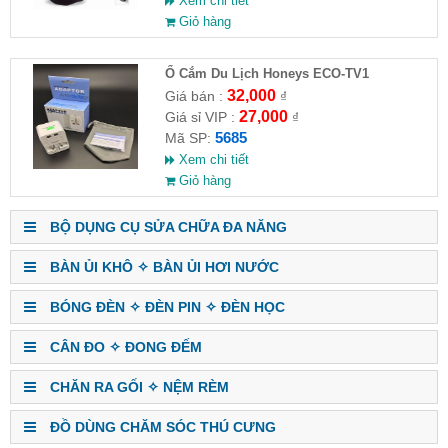
Xem chi tiết
Giỏ hàng
Ổ Cắm Du Lịch Honeys ECO-TV1
32,000
Giá bán :
₫
27,000
Giá sỉ VIP :
₫
5685
Mã SP:
Xem chi tiết
Giỏ hàng
BỘ DỤNG CỤ SỬA CHỮA ĐA NĂNG
BÀN ỦI KHÔ ✧ BÀN ỦI HƠI NƯỚC
BÓNG ĐÈN ✧ ĐÈN PIN ✧ ĐÈN HỌC
CÂN ĐO ✧ ĐONG ĐẾM
CHĂN RA GỐI ✧ NỆM RÈM
ĐỒ DÙNG CHĂM SÓC THÚ CƯNG