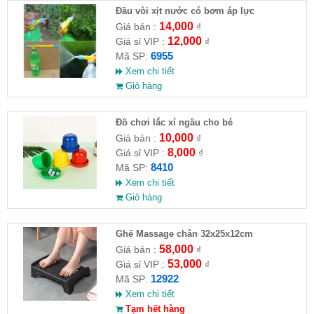
Đầu vòi xịt nước có bơm áp lực
14,000
Giá bán :
₫
12,000
Giá sỉ VIP :
₫
6955
Mã SP:
Xem chi tiết
Giỏ hàng
Đồ chơi lắc xí ngầu cho bé
10,000
Giá bán :
₫
8,000
Giá sỉ VIP :
₫
8410
Mã SP:
Xem chi tiết
Giỏ hàng
Ghế Massage chân 32x25x12cm
58,000
Giá bán :
₫
53,000
Giá sỉ VIP :
₫
12922
Mã SP:
Xem chi tiết
Tạm hết hàng