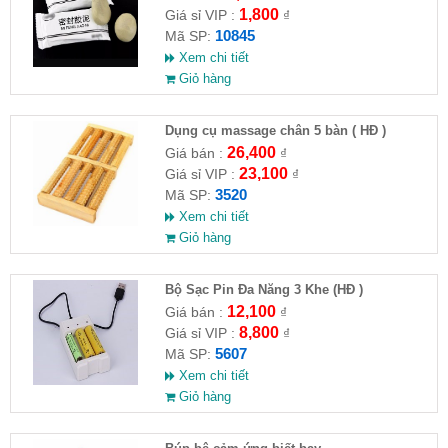
1,800
Giá sỉ VIP :
₫
10845
Mã SP:
Xem chi tiết
Giỏ hàng
Dụng cụ massage chân 5 bàn ( HĐ )
26,400
Giá bán :
₫
23,100
Giá sỉ VIP :
₫
3520
Mã SP:
Xem chi tiết
Giỏ hàng
Bộ Sạc Pin Đa Năng 3 Khe (HĐ )
12,100
Giá bán :
₫
8,800
Giá sỉ VIP :
₫
5607
Mã SP:
Xem chi tiết
Giỏ hàng