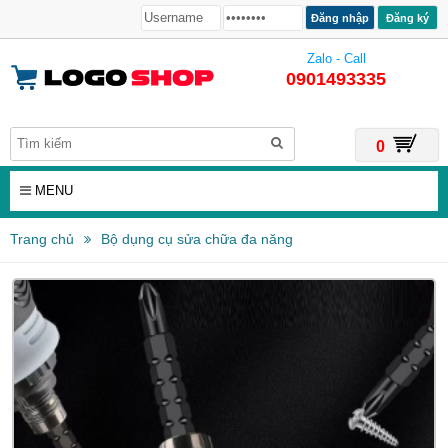
Đăng ký
Zalo - Call
0901493335
0
MENU
Trang chủ
Bộ dụng cụ sửa chữa đa năng