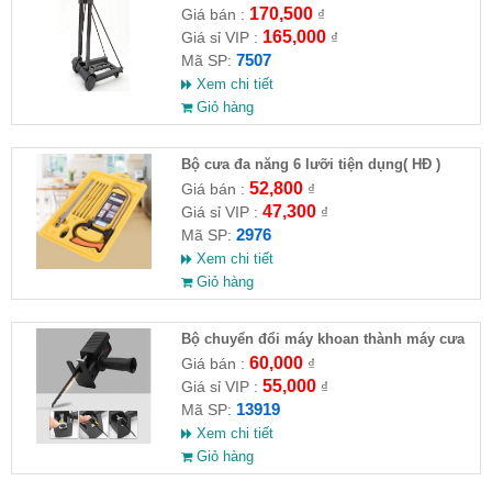
170,500
Giá bán :
₫
165,000
Giá sỉ VIP :
₫
7507
Mã SP:
Xem chi tiết
Giỏ hàng
Bộ cưa đa năng 6 lưỡi tiện dụng( HĐ )
52,800
Giá bán :
₫
47,300
Giá sỉ VIP :
₫
2976
Mã SP:
Xem chi tiết
Giỏ hàng
Bộ chuyển đổi máy khoan thành máy cưa
(loại có thương hiệu)
60,000
Giá bán :
₫
55,000
Giá sỉ VIP :
₫
13919
Mã SP:
Xem chi tiết
Giỏ hàng