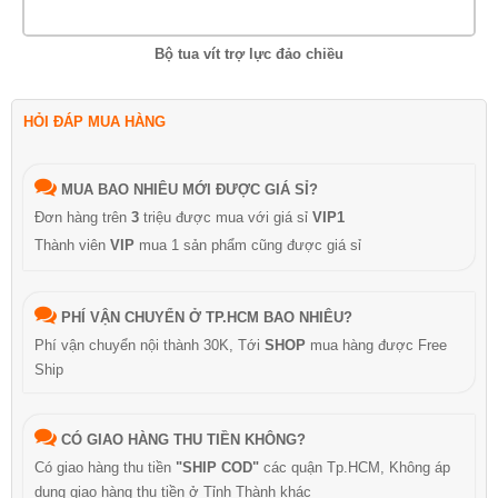
Bộ tua vít trợ lực đảo chiều
HỎI ĐÁP MUA HÀNG
MUA BAO NHIÊU MỚI ĐƯỢC GIÁ SỈ?
Đơn hàng trên
3
triệu được mua với giá sỉ
VIP1
Thành viên
VIP
mua 1 sản phẩm cũng được giá sỉ
PHÍ VẬN CHUYỂN Ở TP.HCM BAO NHIÊU?
Phí vận chuyển nội thành 30K, Tới
SHOP
mua hàng được Free
Ship
CÓ GIAO HÀNG THU TIỀN KHÔNG?
Có giao hàng thu tiền
"SHIP COD"
các quận Tp.HCM, Không áp
dụng giao hàng thu tiền ở Tỉnh Thành khác