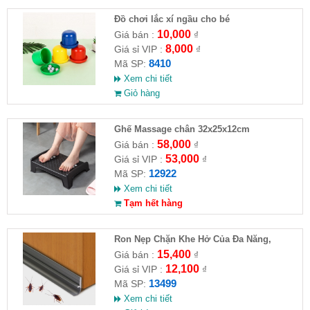
Đồ chơi lắc xí ngầu cho bé
10,000
Giá bán :
₫
8,000
Giá sỉ VIP :
₫
8410
Mã SP:
Xem chi tiết
Giỏ hàng
Ghế Massage chân 32x25x12cm
58,000
Giá bán :
₫
53,000
Giá sỉ VIP :
₫
12922
Mã SP:
Xem chi tiết
Tạm hết hàng
Ron Nẹp Chặn Khe Hở Của Đa Năng,
Chống Côn Trùng( HĐ )
15,400
Giá bán :
₫
12,100
Giá sỉ VIP :
₫
13499
Mã SP:
Xem chi tiết