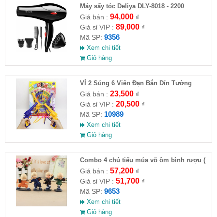
Máy sấy tóc Deliya DLY-8018 - 2200
94,000
Giá bán :
₫
89,000
Giá sỉ VIP :
₫
9356
Mã SP:
Xem chi tiết
Giỏ hàng
VỈ 2 Súng 6 Viên Đạn Bắn Dín Tường
23,500
Giá bán :
₫
20,500
Giá sỉ VIP :
₫
10989
Mã SP:
Xem chi tiết
Giỏ hàng
Combo 4 chú tiểu múa võ ôm bình rượu (
HĐ )
57,200
Giá bán :
₫
51,700
Giá sỉ VIP :
₫
9653
Mã SP:
Xem chi tiết
Giỏ hàng