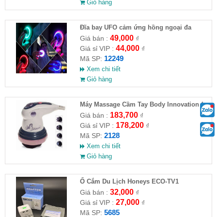
Giỏ hàng
Đĩa bay UFO cảm ứng hồng ngoại đa
chiều tự động bay về
49,000
Giá bán :
₫
44,000
Giá sỉ VIP :
₫
12249
Mã SP:
Xem chi tiết
Giỏ hàng
Máy Massage Cầm Tay Body Innovation (
HĐ )
183,700
Giá bán :
₫
178,200
Giá sỉ VIP :
₫
2128
Mã SP:
Xem chi tiết
Giỏ hàng
Ổ Cắm Du Lịch Honeys ECO-TV1
32,000
Giá bán :
₫
27,000
Giá sỉ VIP :
₫
5685
Mã SP: