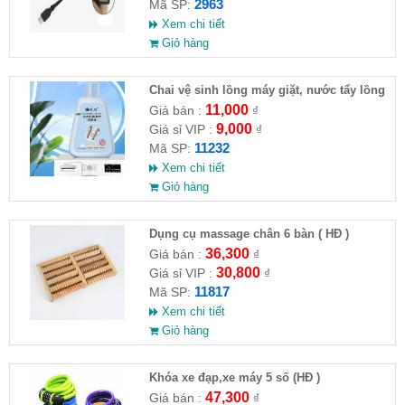
2963
Mã SP:
Xem chi tiết
Giỏ hàng
Chai vệ sinh lồng máy giặt, nước tẩy lồng
máy giặt CLEANING FLUID
11,000
Giá bán :
₫
9,000
Giá sỉ VIP :
₫
11232
Mã SP:
Xem chi tiết
Giỏ hàng
Dụng cụ massage chân 6 bàn ( HĐ )
36,300
Giá bán :
₫
30,800
Giá sỉ VIP :
₫
11817
Mã SP:
Xem chi tiết
Giỏ hàng
Khóa xe đạp,xe máy 5 số (HĐ )
47,300
Giá bán :
₫