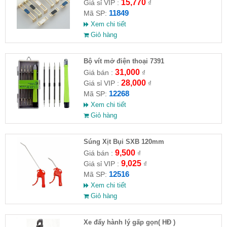
15,770
Giá sỉ VIP :
₫
11849
Mã SP:
Xem chi tiết
Giỏ hàng
Bộ vít mở điện thoại 7391
31,000
Giá bán :
₫
28,000
Giá sỉ VIP :
₫
12268
Mã SP:
Xem chi tiết
Giỏ hàng
Súng Xịt Bụi SXB 120mm
9,500
Giá bán :
₫
9,025
Giá sỉ VIP :
₫
12516
Mã SP:
Xem chi tiết
Giỏ hàng
Xe đẩy hành lý gấp gọn( HĐ )