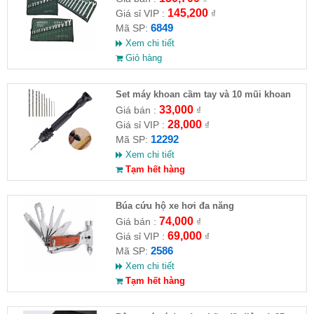
145,200
Giá sỉ VIP :
₫
6849
Mã SP:
Xem chi tiết
Giỏ hàng
Set máy khoan cầm tay và 10 mũi khoan
33,000
Giá bán :
₫
28,000
Giá sỉ VIP :
₫
12292
Mã SP:
Xem chi tiết
Tạm hết hàng
Búa cứu hộ xe hơi đa năng
74,000
Giá bán :
₫
69,000
Giá sỉ VIP :
₫
2586
Mã SP:
Xem chi tiết
Tạm hết hàng