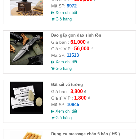
9972
Mã SP:
Xem chi tiết
Giỏ hàng
Dao gấp gọn dao sinh tồn
61,000
Giá bán :
₫
56,000
Giá sỉ VIP :
₫
11513
Mã SP:
Xem chi tiết
Giỏ hàng
Đất sét vá tường
3,800
Giá bán :
₫
1,800
Giá sỉ VIP :
₫
10845
Mã SP:
Xem chi tiết
Giỏ hàng
Dụng cụ massage chân 5 bàn ( HĐ )