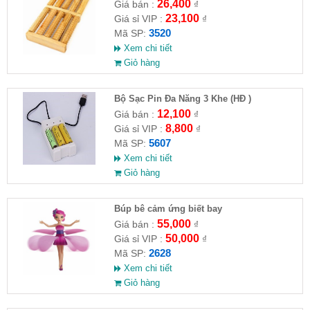
26,400
Giá bán :
₫
23,100
Giá sỉ VIP :
₫
3520
Mã SP:
Xem chi tiết
Giỏ hàng
Bộ Sạc Pin Đa Năng 3 Khe (HĐ )
12,100
Giá bán :
₫
8,800
Giá sỉ VIP :
₫
5607
Mã SP:
Xem chi tiết
Giỏ hàng
​Búp bê cảm ứng biết bay
55,000
Giá bán :
₫
50,000
Giá sỉ VIP :
₫
2628
Mã SP:
Xem chi tiết
Giỏ hàng