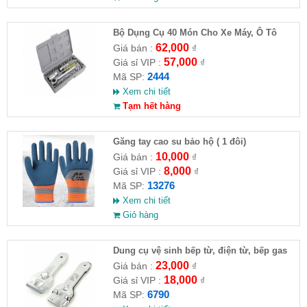
Bộ Dụng Cụ 40 Món Cho Xe Máy, Ô Tô
62,000
Giá bán :
₫
57,000
Giá sỉ VIP :
₫
2444
Mã SP:
Xem chi tiết
Tạm hết hàng
Găng tay cao su bảo hộ ( 1 đôi)
10,000
Giá bán :
₫
8,000
Giá sỉ VIP :
₫
13276
Mã SP:
Xem chi tiết
Giỏ hàng
Dung cụ vệ sinh bếp từ, điện từ, bếp gas
23,000
Giá bán :
₫
18,000
Giá sỉ VIP :
₫
6790
Mã SP: