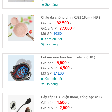
Giỏ hàng
Chảo đá chống dính XJ21-16cm ( HĐ )
82,500
Giá bán :
₫
77,000
Giá sỉ VIP :
₫
9280
Mã SP:
Xem chi tiết
Giỏ hàng
Lót mũ nón bảo hiểm Silicon( HĐ )
5,500
Giá bán :
₫
4,500
Giá sỉ VIP :
₫
14160
Mã SP:
Xem chi tiết
Giỏ hàng
Dây cáp OTG điện thoại, cổng sạc USB
4,500
Giá bán :
₫
2,500
Giá sỉ VIP :
₫