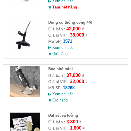
Xem chi tiết
Tạm hết hàng
Dụng cụ thông cống 4M
42,000
Giá bán :
₫
38,000
Giá sỉ VIP :
₫
3571
Mã SP:
Xem chi tiết
Giỏ hàng
Búa nhỏ mini
37,000
Giá bán :
₫
32,000
Giá sỉ VIP :
₫
13268
Mã SP:
Xem chi tiết
Giỏ hàng
Đất sét vá tường
3,800
Giá bán :
₫
1,800
Giá sỉ VIP :
₫