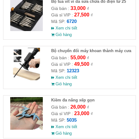
Bộ tua vít ví da sửa chữa đồ điện tử 25
đầu ( HĐ )
33,000
Giá bán :
₫
27,500
Giá sỉ VIP :
₫
6720
Mã SP:
Xem chi tiết
Giỏ hàng
Bộ chuyển đổi máy khoan thành máy cưa
(loại thường)( HĐ )
55,000
Giá bán :
₫
49,500
Giá sỉ VIP :
₫
12323
Mã SP:
Xem chi tiết
Giỏ hàng
Kiềm đa năng xếp gọn
26,000
Giá bán :
₫
23,000
Giá sỉ VIP :
₫
5035
Mã SP:
Xem chi tiết
Giỏ hàng