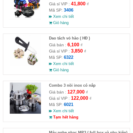
41,800
Giá sỉ VIP :
₫
3406
Mã SP:
Xem chi tiết
Giỏ hàng
Dao tách vỏ hào ( HĐ )
6,100
Giá bán :
₫
3,850
Giá sỉ VIP :
₫
6322
Mã SP:
Xem chi tiết
Giỏ hàng
Combo 3 nồi inox có nắp
127,000
Giá bán :
₫
122,000
Giá sỉ VIP :
₫
6021
Mã SP:
Xem chi tiết
Tạm hết hàng
Máy nghe nhạc MP3 ( full box và phụ kiện)