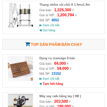
Thang nhôm rút chữ A 1.9mx1.9m
1,225,300
Giá bán :
₫
1,200,794
Giá sỉ VIP :
₫
4652
Mã SP:
Xem chi tiết
Giỏ hàng
TOP SẢN PHẨM BÁN CHẠY
Dụng cụ massage 8 bàn
64,000
Giá bán :
₫
59,000
Giá sỉ VIP :
₫
13152
Mã SP:
Xem chi tiết
Tạm hết hàng
Máy xay cafe bằng tay ( HĐ )
203,500
Giá bán :
₫
198,000
Giá sỉ VIP :
₫