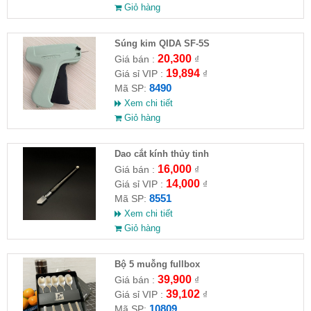
Giỏ hàng
Súng kim QIDA SF-5S
20,300
Giá bán :
₫
19,894
Giá sỉ VIP :
₫
8490
Mã SP:
Xem chi tiết
Giỏ hàng
Dao cắt kính thủy tinh
16,000
Giá bán :
₫
14,000
Giá sỉ VIP :
₫
8551
Mã SP:
Xem chi tiết
Giỏ hàng
Bộ 5 muỗng fullbox
39,900
Giá bán :
₫
39,102
Giá sỉ VIP :
₫
10809
Mã SP: