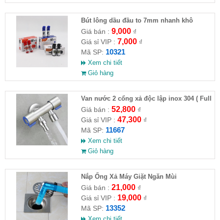
Bút lông dầu đầu to 7mm nhanh khô
9,000
Giá bán :
₫
7,000
Giá sỉ VIP :
₫
10321
Mã SP:
Xem chi tiết
Giỏ hàng
Van nước 2 cổng xả độc lập inox 304 ( Full
VAT )
52,800
Giá bán :
₫
47,300
Giá sỉ VIP :
₫
11667
Mã SP:
Xem chi tiết
Giỏ hàng
Nắp Ống Xả Máy Giặt Ngăn Mùi
21,000
Giá bán :
₫
19,000
Giá sỉ VIP :
₫
13352
Mã SP:
Xem chi tiết