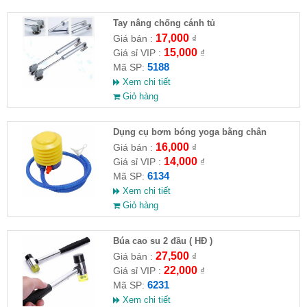
Tay nâng chống cánh tủ
17,000
Giá bán :
₫
15,000
Giá sỉ VIP :
₫
5188
Mã SP:
Xem chi tiết
Giỏ hàng
Dụng cụ bơm bóng yoga bằng chân
16,000
Giá bán :
₫
14,000
Giá sỉ VIP :
₫
6134
Mã SP:
Xem chi tiết
Giỏ hàng
Búa cao su 2 đầu ( HĐ )
27,500
Giá bán :
₫
22,000
Giá sỉ VIP :
₫
6231
Mã SP:
Xem chi tiết