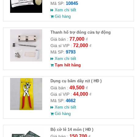
10845
Mã SP:
Xem chi tiết
Giỏ hàng
Thanh hổ trợ đóng cửa tự động
77,000
Giá bán :
₫
72,000
Giá sỉ VIP :
₫
9793
Mã SP:
Xem chi tiết
Tạm hết hàng
Dụng cụ bấm dây nịt ( HĐ )
49,500
Giá bán :
₫
44,000
Giá sỉ VIP :
₫
4662
Mã SP:
Xem chi tiết
Giỏ hàng
Bộ cờ lê 14 món ( HĐ )
150,700
Giá bán :
₫