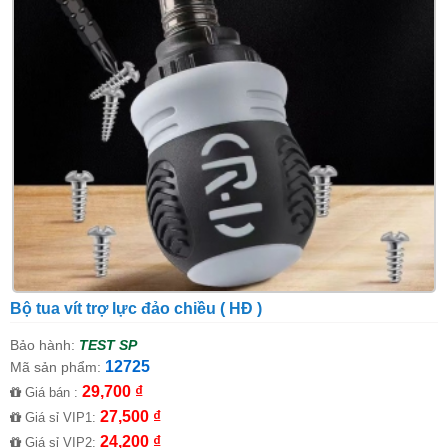
Bộ tua vít trợ lực đảo chiều ( HĐ )
Bảo hành:
TEST SP
12725
Mã sản phẩm:
29,700 ₫
Giá bán :
27,500 ₫
Giá sỉ VIP1:
24,200 ₫
Giá sỉ VIP2: