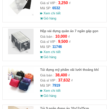
3,250
Giá sỉ VIP :
₫
6532
Mã SP:
Xem chi tiết
Giỏ hàng
Hộp vải đựng quần áo 7 ngăn gấp gọn
10,000
Giá bán :
₫
9,500
Giá sỉ VIP :
₫
11746
Mã SP:
Xem chi tiết
Giỏ hàng
Túi đựng mỹ phẩm vãi lưới thoáng khí
travelbag
38,400
Giá bán :
₫
37,632
Giá sỉ VIP :
₫
7919
Mã SP:
Xem chi tiết
Giỏ hàng
Túi 9 ngăn đựng áo 32x17x25cm