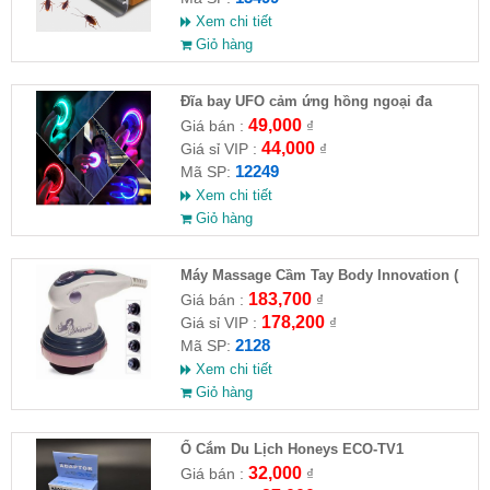
Xem chi tiết
Giỏ hàng
Đĩa bay UFO cảm ứng hồng ngoại đa
chiều tự động bay về
49,000
Giá bán :
₫
44,000
Giá sỉ VIP :
₫
12249
Mã SP:
Xem chi tiết
Giỏ hàng
Máy Massage Cầm Tay Body Innovation (
HĐ )
183,700
Giá bán :
₫
178,200
Giá sỉ VIP :
₫
2128
Mã SP:
Xem chi tiết
Giỏ hàng
Ổ Cắm Du Lịch Honeys ECO-TV1
32,000
Giá bán :
₫