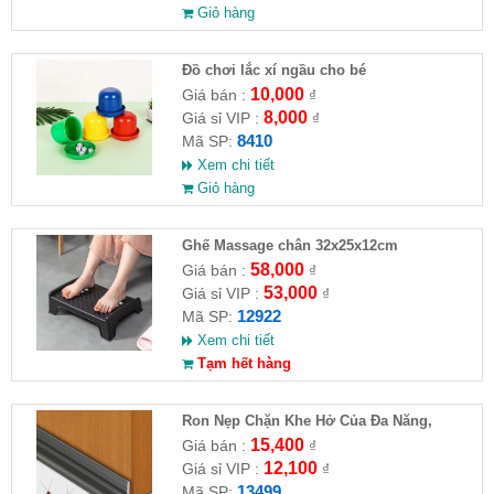
Giỏ hàng
Đồ chơi lắc xí ngầu cho bé
10,000
Giá bán :
₫
8,000
Giá sỉ VIP :
₫
8410
Mã SP:
Xem chi tiết
Giỏ hàng
Ghế Massage chân 32x25x12cm
58,000
Giá bán :
₫
53,000
Giá sỉ VIP :
₫
12922
Mã SP:
Xem chi tiết
Tạm hết hàng
Ron Nẹp Chặn Khe Hở Của Đa Năng,
Chống Côn Trùng( HĐ )
15,400
Giá bán :
₫
12,100
Giá sỉ VIP :
₫
13499
Mã SP: