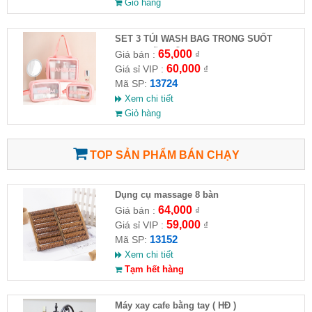
Giỏ hàng
SET 3 TÚI WASH BAG TRONG SUỐT
ĐỰNG MỸ PHẨM
65,000
Giá bán :
₫
60,000
Giá sỉ VIP :
₫
13724
Mã SP:
Xem chi tiết
Giỏ hàng
TOP SẢN PHẨM BÁN CHẠY
Dụng cụ massage 8 bàn
64,000
Giá bán :
₫
59,000
Giá sỉ VIP :
₫
13152
Mã SP:
Xem chi tiết
Tạm hết hàng
Máy xay cafe bằng tay ( HĐ )