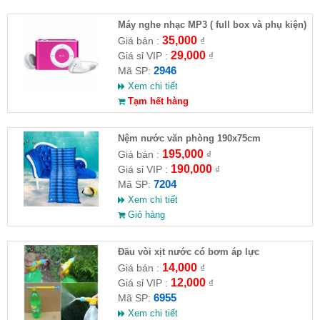
Máy nghe nhạc MP3 ( full box và phụ kiện)
35,000
Giá bán :
₫
29,000
Giá sỉ VIP :
₫
2946
Mã SP:
Xem chi tiết
Tạm hết hàng
Nệm nước văn phòng 190x75cm
195,000
Giá bán :
₫
190,000
Giá sỉ VIP :
₫
7204
Mã SP:
Xem chi tiết
Giỏ hàng
Đầu vòi xịt nước có bơm áp lực
14,000
Giá bán :
₫
12,000
Giá sỉ VIP :
₫
6955
Mã SP:
Xem chi tiết