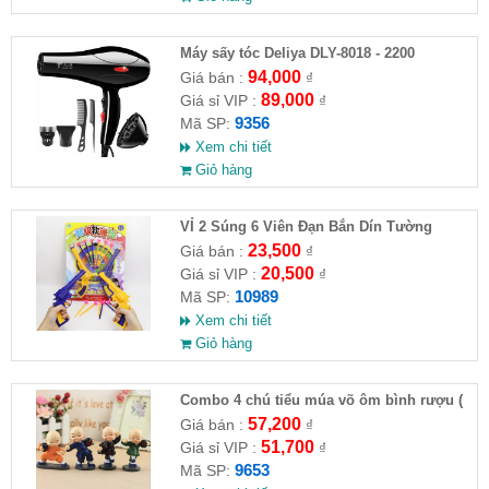
Máy sấy tóc Deliya DLY-8018 - 2200
94,000
Giá bán :
₫
89,000
Giá sỉ VIP :
₫
9356
Mã SP:
Xem chi tiết
Giỏ hàng
VỈ 2 Súng 6 Viên Đạn Bắn Dín Tường
23,500
Giá bán :
₫
20,500
Giá sỉ VIP :
₫
10989
Mã SP:
Xem chi tiết
Giỏ hàng
Combo 4 chú tiểu múa võ ôm bình rượu (
HĐ )
57,200
Giá bán :
₫
51,700
Giá sỉ VIP :
₫
9653
Mã SP: