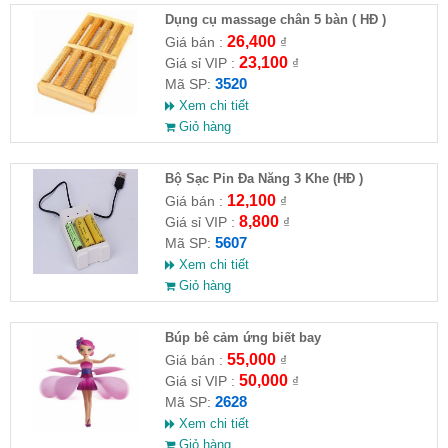
Dụng cụ massage chân 5 bàn ( HĐ )
26,400
Giá bán :
₫
23,100
Giá sỉ VIP :
₫
3520
Mã SP:
Xem chi tiết
Giỏ hàng
Bộ Sạc Pin Đa Năng 3 Khe (HĐ )
12,100
Giá bán :
₫
8,800
Giá sỉ VIP :
₫
5607
Mã SP:
Xem chi tiết
Giỏ hàng
​Búp bê cảm ứng biết bay
55,000
Giá bán :
₫
50,000
Giá sỉ VIP :
₫
2628
Mã SP:
Xem chi tiết
Giỏ hàng