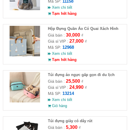
11158
Mã SP:
Xem chi tiết
Tạm hết hàng
Hộp Đựng Quần Áo Có Quai Xách Hình
Hoa Cúc 47x28x20cm
30,000
Giá bán :
₫
27,000
Giá sỉ VIP :
₫
12968
Mã SP:
Xem chi tiết
Tạm hết hàng
Túi đựng áo ngực gấp gọn đi du lịch
25,500
Giá bán :
₫
24,990
Giá sỉ VIP :
₫
13214
Mã SP:
Xem chi tiết
Giỏ hàng
Túi đựng giày có dây rút
5,300
Giá bán :
₫