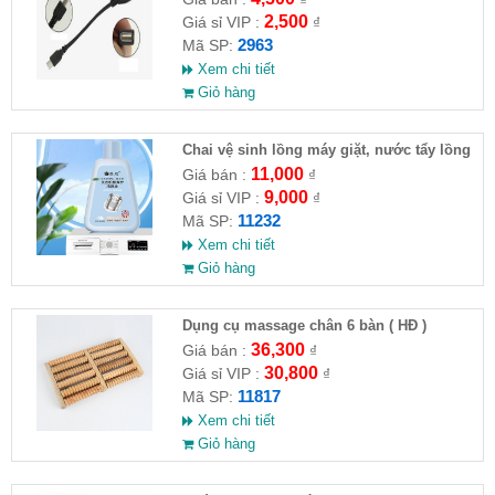
2,500
Giá sỉ VIP :
₫
2963
Mã SP:
Xem chi tiết
Giỏ hàng
Chai vệ sinh lồng máy giặt, nước tẩy lồng
máy giặt CLEANING FLUID
11,000
Giá bán :
₫
9,000
Giá sỉ VIP :
₫
11232
Mã SP:
Xem chi tiết
Giỏ hàng
Dụng cụ massage chân 6 bàn ( HĐ )
36,300
Giá bán :
₫
30,800
Giá sỉ VIP :
₫
11817
Mã SP:
Xem chi tiết
Giỏ hàng