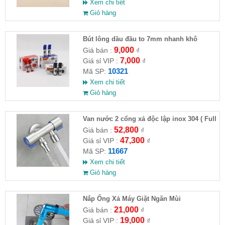
Xem chi tiết
Giỏ hàng
Bút lông dầu đầu to 7mm nhanh khô
9,000
Giá bán :
₫
7,000
Giá sỉ VIP :
₫
10321
Mã SP:
Xem chi tiết
Giỏ hàng
Van nước 2 cổng xả độc lập inox 304 ( Full
VAT )
52,800
Giá bán :
₫
47,300
Giá sỉ VIP :
₫
11667
Mã SP:
Xem chi tiết
Giỏ hàng
Nắp Ống Xả Máy Giặt Ngăn Mùi
21,000
Giá bán :
₫
19,000
Giá sỉ VIP :
₫