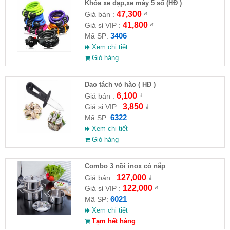
Khóa xe đạp,xe máy 5 số (HĐ )
47,300
Giá bán :
₫
41,800
Giá sỉ VIP :
₫
3406
Mã SP:
Xem chi tiết
Giỏ hàng
Dao tách vỏ hào ( HĐ )
6,100
Giá bán :
₫
3,850
Giá sỉ VIP :
₫
6322
Mã SP:
Xem chi tiết
Giỏ hàng
Combo 3 nồi inox có nắp
127,000
Giá bán :
₫
122,000
Giá sỉ VIP :
₫
6021
Mã SP:
Xem chi tiết
Tạm hết hàng