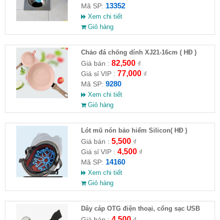
13352
Mã SP:
Xem chi tiết
Giỏ hàng
Chảo đá chống dính XJ21-16cm ( HĐ )
82,500
Giá bán :
₫
77,000
Giá sỉ VIP :
₫
9280
Mã SP:
Xem chi tiết
Giỏ hàng
Lót mũ nón bảo hiểm Silicon( HĐ )
5,500
Giá bán :
₫
4,500
Giá sỉ VIP :
₫
14160
Mã SP:
Xem chi tiết
Giỏ hàng
Dây cáp OTG điện thoại, cổng sạc USB
4,500
Giá bán :
₫