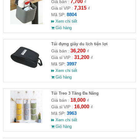
năng
7,700
Giá bán :
₫
7,315
Giá sỉ VIP :
₫
8804
Mã SP:
Xem chi tiết
Giỏ hàng
Túi đựng giày du lịch tiện lợi
36,200
Giá bán :
₫
31,200
Giá sỉ VIP :
₫
3997
Mã SP:
Xem chi tiết
Giỏ hàng
Túi Treo 3 Tầng Đa Năng
18,000
Giá bán :
₫
16,000
Giá sỉ VIP :
₫
3963
Mã SP:
Xem chi tiết
Giỏ hàng