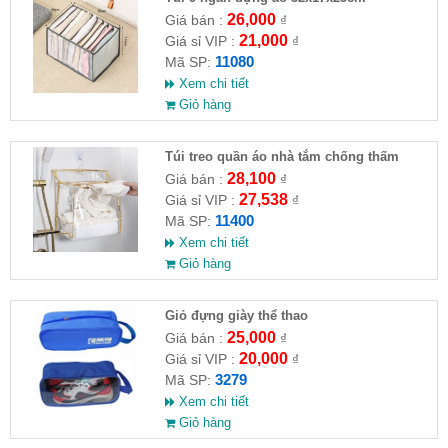
26,000
Giá bán :
₫
21,000
Giá sỉ VIP :
₫
11080
Mã SP:
Xem chi tiết
Giỏ hàng
Túi treo quần áo nhà tắm chống thấm
nước
28,100
Giá bán :
₫
27,538
Giá sỉ VIP :
₫
11400
Mã SP:
Xem chi tiết
Giỏ hàng
Giỏ đựng giày thể thao
25,000
Giá bán :
₫
20,000
Giá sỉ VIP :
₫
3279
Mã SP:
Xem chi tiết
Giỏ hàng