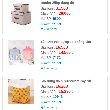
combo 2Hộp đựng đồ
31,500
Giá bán :
₫
28,000
Giá sỉ VIP :
₫
5300
Mã SP:
Xem chi tiết
Giỏ hàng
Túi lưới treo đựng đồ phòng tắm
16,500
Giá bán :
₫
14,500
Giá sỉ VIP :
₫
7472
Mã SP:
Xem chi tiết
Giỏ hàng
Giỏ đựng đồ 50x40x50cm dây rút
16,200
Giá bán :
₫
15,390
Giá sỉ VIP :
₫
10948
Mã SP:
Xem chi tiết
Giỏ hàng