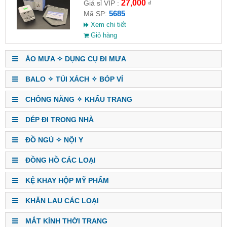
27,000
Giá sỉ VIP :
₫
5685
Mã SP:
Xem chi tiết
Giỏ hàng
ÁO MƯA ✧ DỤNG CỤ ĐI MƯA
BALO ✧ TÚI XÁCH ✧ BÓP VÍ
CHỐNG NẮNG ✧ KHẨU TRANG
DÉP ĐI TRONG NHÀ
ĐỒ NGỦ ✧ NỘI Y
ĐỒNG HỒ CÁC LOẠI
KỆ KHAY HỘP MỸ PHẨM
KHĂN LAU CÁC LOẠI
MẮT KÍNH THỜI TRANG