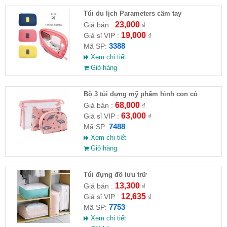
Túi du lịch Parameters cầm tay
23,000
Giá bán :
₫
19,000
Giá sỉ VIP :
₫
3388
Mã SP:
Xem chi tiết
Giỏ hàng
Bộ 3 túi đựng mỹ phẩm hình con cò
68,000
Giá bán :
₫
63,000
Giá sỉ VIP :
₫
7488
Mã SP:
Xem chi tiết
Giỏ hàng
Túi đựng đồ lưu trữ
13,300
Giá bán :
₫
12,635
Giá sỉ VIP :
₫
7753
Mã SP:
Xem chi tiết