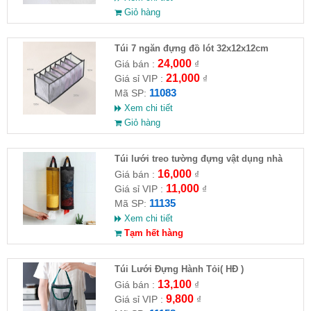
Giỏ hàng
Túi 7 ngăn đựng đồ lót 32x12x12cm
24,000
Giá bán :
₫
21,000
Giá sỉ VIP :
₫
11083
Mã SP:
Xem chi tiết
Giỏ hàng
Túi lưới treo tường đựng vật dụng nhà
bếp 37.5x16x5cm
16,000
Giá bán :
₫
11,000
Giá sỉ VIP :
₫
11135
Mã SP:
Xem chi tiết
Tạm hết hàng
Túi Lưới Đựng Hành Tỏi( HĐ )
13,100
Giá bán :
₫
9,800
Giá sỉ VIP :
₫