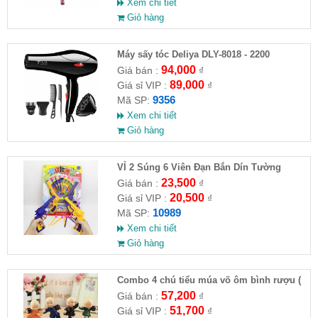
Xem chi tiết
Giỏ hàng
Máy sấy tóc Deliya DLY-8018 - 2200
94,000
Giá bán :
₫
89,000
Giá sỉ VIP :
₫
9356
Mã SP:
Xem chi tiết
Giỏ hàng
VỈ 2 Súng 6 Viên Đạn Bắn Dín Tường
23,500
Giá bán :
₫
20,500
Giá sỉ VIP :
₫
10989
Mã SP:
Xem chi tiết
Giỏ hàng
Combo 4 chú tiểu múa võ ôm bình rượu (
HĐ )
57,200
Giá bán :
₫
51,700
Giá sỉ VIP :
₫