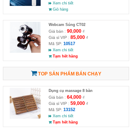
Xem chi tiết
Giỏ hàng
Webcam Súng CT02
90,000
Giá bán :
₫
85,000
Giá sỉ VIP :
₫
10517
Mã SP:
Xem chi tiết
Tạm hết hàng
TOP SẢN PHẨM BÁN CHẠY
Dụng cụ massage 8 bàn
64,000
Giá bán :
₫
59,000
Giá sỉ VIP :
₫
13152
Mã SP:
Xem chi tiết
Tạm hết hàng