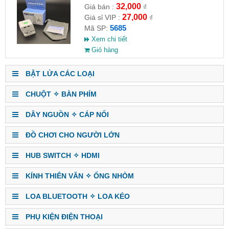
32,000
Giá bán :
₫
27,000
Giá sỉ VIP :
₫
5685
Mã SP:
Xem chi tiết
Giỏ hàng
BẬT LỬA CÁC LOẠI
CHUỘT ✧ BÀN PHÍM
DÂY NGUỒN ✧ CÁP NỐI
ĐỒ CHƠI CHO NGƯỜI LỚN
HUB SWITCH ✧ HDMI
KÍNH THIÊN VĂN ✧ ỐNG NHÒM
LOA BLUETOOTH ✧ LOA KÉO
PHỤ KIỆN ĐIỆN THOẠI