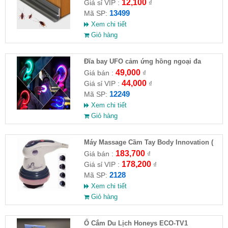
12,100
Giá sỉ VIP :
₫
13499
Mã SP:
Xem chi tiết
Giỏ hàng
Đĩa bay UFO cảm ứng hồng ngoại đa
chiều tự động bay về
49,000
Giá bán :
₫
44,000
Giá sỉ VIP :
₫
12249
Mã SP:
Xem chi tiết
Giỏ hàng
Máy Massage Cầm Tay Body Innovation (
HĐ )
183,700
Giá bán :
₫
178,200
Giá sỉ VIP :
₫
2128
Mã SP:
Xem chi tiết
Giỏ hàng
Ổ Cắm Du Lịch Honeys ECO-TV1