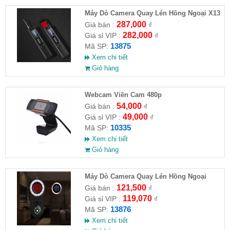
Máy Dò Camera Quay Lén Hồng Ngoại X13
287,000
Giá bán :
₫
282,000
Giá sỉ VIP :
₫
13875
Mã SP:
Xem chi tiết
Giỏ hàng
Webcam Viền Cam 480p
54,000
Giá bán :
₫
49,000
Giá sỉ VIP :
₫
10335
Mã SP:
Xem chi tiết
Giỏ hàng
Máy Dò Camera Quay Lén Hồng Ngoại
S100
121,500
Giá bán :
₫
119,070
Giá sỉ VIP :
₫
13876
Mã SP:
Xem chi tiết