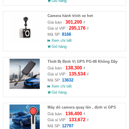
Giỏ hàng
Camera hành trình xe hơi
301,200
Giá bán :
₫
295,176
Giá sỉ VIP :
₫
8166
Mã SP:
Xem chi tiết
Giỏ hàng
Thiết Bị Định Vị GPS PG-08 Không Dây
Thông Minh
138,300
Giá bán :
₫
135,534
Giá sỉ VIP :
₫
13632
Mã SP:
Xem chi tiết
Giỏ hàng
Máy dò camera quay lén , định vị GPS
136,400
Giá bán :
₫
133,672
Giá sỉ VIP :
₫
12797
Mã SP: