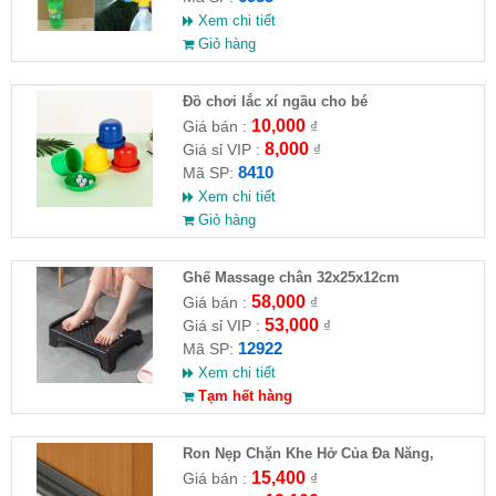
Xem chi tiết
Giỏ hàng
Đồ chơi lắc xí ngầu cho bé
10,000
Giá bán :
₫
8,000
Giá sỉ VIP :
₫
8410
Mã SP:
Xem chi tiết
Giỏ hàng
Ghế Massage chân 32x25x12cm
58,000
Giá bán :
₫
53,000
Giá sỉ VIP :
₫
12922
Mã SP:
Xem chi tiết
Tạm hết hàng
Ron Nẹp Chặn Khe Hở Của Đa Năng,
Chống Côn Trùng( HĐ )
15,400
Giá bán :
₫