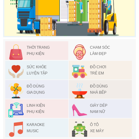
THỜI TRANG
CHAM SÓC
PHỤ KIỆN
LÀM ĐẸP
SỨC KHỎE
ĐỒ CHƠI
LUYỆN TẬP
TRẺ EM
ĐỒ DÙNG
ĐỒ DÙNG
GIA DỤNG
NHÀ BẾP
LINH KIỆN
GIÀY DÉP
PHỤ KIỆN
NAM NỮ
KARAOKE
Ô TÔ
MUSIC
XE MÁY