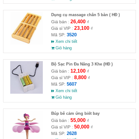
Dụng cụ massage chân 5 bàn ( HĐ )
26,400
Giá bán :
₫
23,100
Giá sỉ VIP :
₫
3520
Mã SP:
Xem chi tiết
Giỏ hàng
Bộ Sạc Pin Đa Năng 3 Khe (HĐ )
12,100
Giá bán :
₫
8,800
Giá sỉ VIP :
₫
5607
Mã SP:
Xem chi tiết
Giỏ hàng
​Búp bê cảm ứng biết bay
55,000
Giá bán :
₫
50,000
Giá sỉ VIP :
₫
2628
Mã SP: