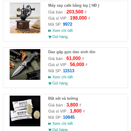
Máy xay cafe bằng tay ( HĐ )
203,500
Giá bán :
₫
198,000
Giá sỉ VIP :
₫
9972
Mã SP:
Xem chi tiết
Giỏ hàng
Dao gấp gọn dao sinh tồn
61,000
Giá bán :
₫
56,000
Giá sỉ VIP :
₫
11513
Mã SP:
Xem chi tiết
Giỏ hàng
Đất sét vá tường
3,800
Giá bán :
₫
1,800
Giá sỉ VIP :
₫
10845
Mã SP:
Xem chi tiết
Giỏ hàng