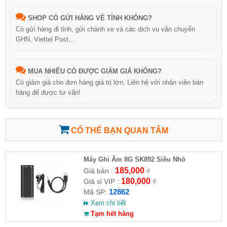
SHOP CÓ GỬI HÀNG VỀ TỈNH KHÔNG?
Có gửi hàng đi tỉnh, gửi chành xe và các dịch vụ vận chuyển
GHN, Viettel Post…
MUA NHIỀU CÓ ĐƯỢC GIẢM GIÁ KHÔNG?
Có giảm giá cho đơn hàng giá trị lớn, Liên hệ với nhân viên bán
hàng để được tư vấn!
CÓ THỂ BẠN QUAN TÂM
Máy Ghi Âm 8G SK892 Siêu Nhỏ
185,000
Giá bán :
₫
180,000
Giá sỉ VIP :
₫
12862
Mã SP:
Xem chi tiết
Tạm hết hàng