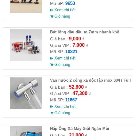
9653
Mã SP:
Xem chi tiết
Giỏ hàng
Bút lông dầu đầu to 7mm nhanh khô
9,000
Giá bán :
₫
7,000
Giá sỉ VIP :
₫
10321
Mã SP:
Xem chi tiết
Giỏ hàng
Van nước 2 cổng xả độc lập inox 304 ( Full
VAT )
52,800
Giá bán :
₫
47,300
Giá sỉ VIP :
₫
11667
Mã SP:
Xem chi tiết
Giỏ hàng
Nắp Ống Xả Máy Giặt Ngăn Mùi
21,000
Giá bán :
₫