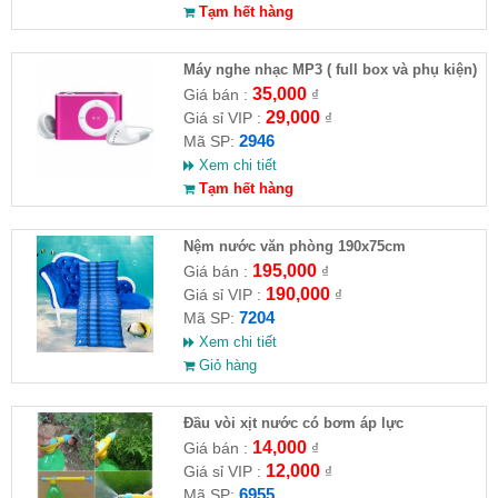
Tạm hết hàng
Máy nghe nhạc MP3 ( full box và phụ kiện)
35,000
Giá bán :
₫
29,000
Giá sỉ VIP :
₫
2946
Mã SP:
Xem chi tiết
Tạm hết hàng
Nệm nước văn phòng 190x75cm
195,000
Giá bán :
₫
190,000
Giá sỉ VIP :
₫
7204
Mã SP:
Xem chi tiết
Giỏ hàng
Đầu vòi xịt nước có bơm áp lực
14,000
Giá bán :
₫
12,000
Giá sỉ VIP :
₫
6955
Mã SP: