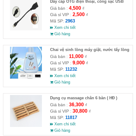
Dây cáp OTG điện thoại, cổng sạc USB
4,500
Giá bán :
₫
2,500
Giá sỉ VIP :
₫
2963
Mã SP:
Xem chi tiết
Giỏ hàng
Chai vệ sinh lồng máy giặt, nước tẩy lồng
máy giặt CLEANING FLUID
11,000
Giá bán :
₫
9,000
Giá sỉ VIP :
₫
11232
Mã SP:
Xem chi tiết
Giỏ hàng
Dụng cụ massage chân 6 bàn ( HĐ )
36,300
Giá bán :
₫
30,800
Giá sỉ VIP :
₫
11817
Mã SP:
Xem chi tiết
Giỏ hàng