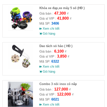
Khóa xe đạp,xe máy 5 số (HĐ )
47,300
Giá bán :
₫
41,800
Giá sỉ VIP :
₫
3406
Mã SP:
Xem chi tiết
Giỏ hàng
Dao tách vỏ hào ( HĐ )
6,100
Giá bán :
₫
3,850
Giá sỉ VIP :
₫
6322
Mã SP:
Xem chi tiết
Giỏ hàng
Combo 3 nồi inox có nắp
127,000
Giá bán :
₫
122,000
Giá sỉ VIP :
₫
6021
Mã SP:
Xem chi tiết