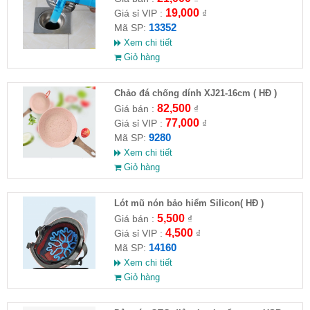
19,000
Giá sỉ VIP :
₫
13352
Mã SP:
Xem chi tiết
Giỏ hàng
Chảo đá chống dính XJ21-16cm ( HĐ )
82,500
Giá bán :
₫
77,000
Giá sỉ VIP :
₫
9280
Mã SP:
Xem chi tiết
Giỏ hàng
Lót mũ nón bảo hiểm Silicon( HĐ )
5,500
Giá bán :
₫
4,500
Giá sỉ VIP :
₫
14160
Mã SP:
Xem chi tiết
Giỏ hàng