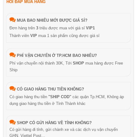
HỎI ĐÁP MUA HÀNG
MUA BAO NHIÊU MỚI ĐƯỢC GIÁ SỈ?
Đơn hàng trên
3
triệu được mua với giá sỉ
VIP1
Thành viên
VIP
mua 1 sản phẩm cũng được giá sỉ
PHÍ VẬN CHUYỂN Ở TP.HCM BAO NHIÊU?
Phí vận chuyển nội thành 30K, Tới
SHOP
mua hàng được Free
Ship
CÓ GIAO HÀNG THU TIỀN KHÔNG?
Có giao hàng thu tiền
"SHIP COD"
các quận Tp.HCM, Không áp
dụng giao hàng thu tiền ở Tỉnh Thành khác
SHOP CÓ GỬI HÀNG VỀ TỈNH KHÔNG?
Có gửi hàng đi tỉnh, gửi chành xe và các dịch vụ vận chuyển
GHN, Viettel Post…