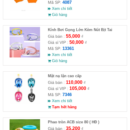
4087
Mã SP:
Xem chi tiết
Giỏ hàng
Kính Bơi Gọng Lớn Kèm Nút Bịt Tai
55,000
Giá bán :
₫
50,000
Giá sỉ VIP :
₫
13361
Mã SP:
Xem chi tiết
Giỏ hàng
Mặt nạ lặn cao cấp
110,000
Giá bán :
₫
105,000
Giá sỉ VIP :
₫
7346
Mã SP:
Xem chi tiết
Tạm hết hàng
Phao tròn ACB size 80 ( HĐ )
35,200
Giá bán :
₫