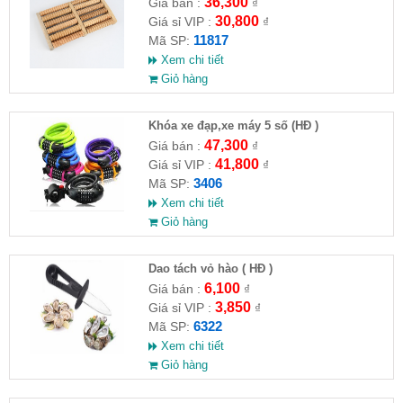
36,300
Giá bán :
₫
30,800
Giá sỉ VIP :
₫
11817
Mã SP:
Xem chi tiết
Giỏ hàng
Khóa xe đạp,xe máy 5 số (HĐ )
47,300
Giá bán :
₫
41,800
Giá sỉ VIP :
₫
3406
Mã SP:
Xem chi tiết
Giỏ hàng
Dao tách vỏ hào ( HĐ )
6,100
Giá bán :
₫
3,850
Giá sỉ VIP :
₫
6322
Mã SP:
Xem chi tiết
Giỏ hàng