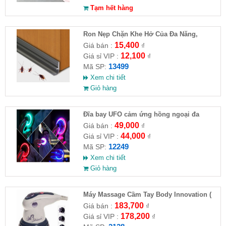
Tạm hết hàng
Ron Nẹp Chặn Khe Hở Của Đa Năng,
Chống Côn Trùng( HĐ )
15,400
Giá bán :
₫
12,100
Giá sỉ VIP :
₫
13499
Mã SP:
Xem chi tiết
Giỏ hàng
Đĩa bay UFO cảm ứng hồng ngoại đa
chiều tự động bay về
49,000
Giá bán :
₫
44,000
Giá sỉ VIP :
₫
12249
Mã SP:
Xem chi tiết
Giỏ hàng
Máy Massage Cầm Tay Body Innovation (
HĐ )
183,700
Giá bán :
₫
178,200
Giá sỉ VIP :
₫