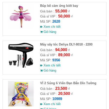
​Búp bê cảm ứng biết bay
55,000
Giá bán :
₫
50,000
Giá sỉ VIP :
₫
2628
Mã SP:
Xem chi tiết
Giỏ hàng
Máy sấy tóc Deliya DLY-8018 - 2200
94,000
Giá bán :
₫
89,000
Giá sỉ VIP :
₫
9356
Mã SP:
Xem chi tiết
Giỏ hàng
VỈ 2 Súng 6 Viên Đạn Bắn Dín Tường
23,500
Giá bán :
₫
20,500
Giá sỉ VIP :
₫
10989
Mã SP:
Xem chi tiết