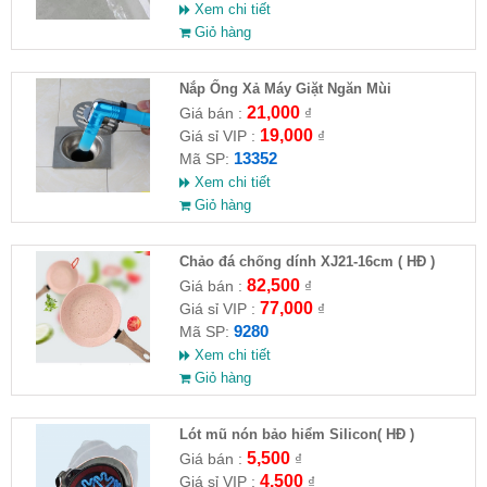
Xem chi tiết
Giỏ hàng
Nắp Ống Xả Máy Giặt Ngăn Mùi
21,000
Giá bán :
₫
19,000
Giá sỉ VIP :
₫
13352
Mã SP:
Xem chi tiết
Giỏ hàng
Chảo đá chống dính XJ21-16cm ( HĐ )
82,500
Giá bán :
₫
77,000
Giá sỉ VIP :
₫
9280
Mã SP:
Xem chi tiết
Giỏ hàng
Lót mũ nón bảo hiểm Silicon( HĐ )
5,500
Giá bán :
₫
4,500
Giá sỉ VIP :
₫