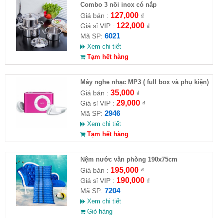
Combo 3 nồi inox có nắp
127,000
Giá bán :
₫
122,000
Giá sỉ VIP :
₫
6021
Mã SP:
Xem chi tiết
Tạm hết hàng
Máy nghe nhạc MP3 ( full box và phụ kiện)
35,000
Giá bán :
₫
29,000
Giá sỉ VIP :
₫
2946
Mã SP:
Xem chi tiết
Tạm hết hàng
Nệm nước văn phòng 190x75cm
195,000
Giá bán :
₫
190,000
Giá sỉ VIP :
₫
7204
Mã SP:
Xem chi tiết
Giỏ hàng