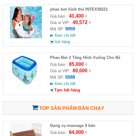
phao bơi hình thú INTEX58221
41,400
Giá bán :
₫
40,572
Giá sỉ VIP :
₫
9959
Mã SP:
Xem chi tiết
Giỏ hàng
Phao Bơi 2 Tầng Hình Vuông Cho Bé
85,000
Giá bán :
₫
80,000
Giá sỉ VIP :
₫
5588
Mã SP:
Xem chi tiết
Tạm hết hàng
TOP SẢN PHẨM BÁN CHẠY
Dụng cụ massage 8 bàn
64,000
Giá bán :
₫