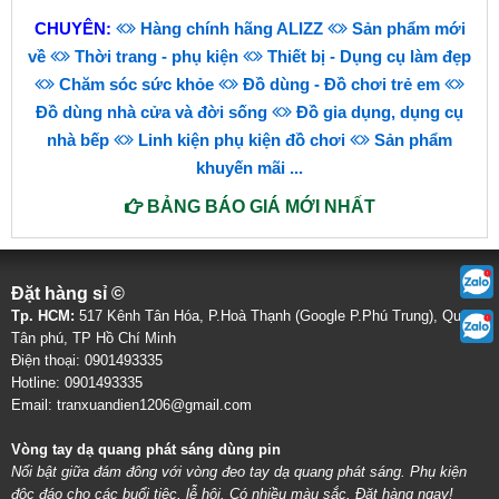
CHUYÊN:
Hàng chính hãng ALIZZ
Sản phẩm mới
về
Thời trang - phụ kiện
Thiết bị - Dụng cụ làm đẹp
Chăm sóc sức khỏe
Đồ dùng - Đồ chơi trẻ em
Đồ dùng nhà cửa và đời sống
Đồ gia dụng, dụng cụ
nhà bếp
Linh kiện phụ kiện đồ chơi
Sản phẩm
khuyến mãi
...
BẢNG BÁO GIÁ MỚI NHẤT
Đặt hàng sỉ ©
Tp. HCM:
517 Kênh Tân Hóa, P.Hoà Thạnh (Google P.Phú Trung), Quận
Tân phú, TP Hồ Chí Minh
Điện thoại: 0901493335
Hotline: 0901493335
Email: tranxuandien1206@gmail.com
Vòng tay dạ quang phát sáng dùng pin
Nổi bật giữa đám đông với vòng đeo tay dạ quang phát sáng. Phụ kiện
độc đáo cho các buổi tiệc, lễ hội. Có nhiều màu sắc. Đặt hàng ngay!