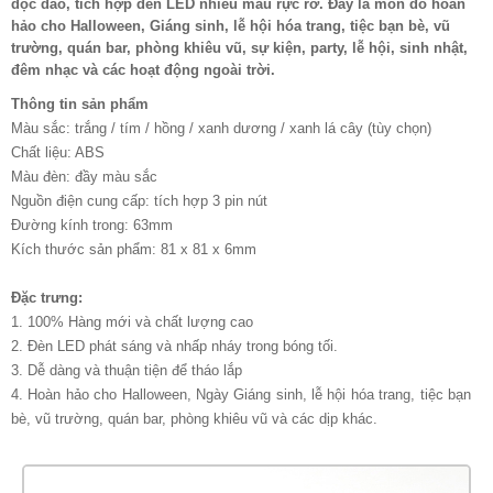
độc đáo, tích hợp đèn LED nhiều màu rực rỡ. Đây là món đồ hoàn
hảo cho Halloween, Giáng sinh, lễ hội hóa trang, tiệc bạn bè, vũ
trường, quán bar, phòng khiêu vũ, sự kiện, party, lễ hội, sinh nhật,
đêm nhạc và các hoạt động ngoài trời.
Thông tin sản phẩm
Màu sắc: trắng / tím / hồng / xanh dương / xanh lá cây (tùy chọn)
Chất liệu: ABS
Màu đèn: đầy màu sắc
Nguồn điện cung cấp: tích hợp 3 pin nút
Đường kính trong: 63mm
Kích thước sản phẩm: 81 x 81 x 6mm
Đặc trưng:
1. 100% Hàng mới và chất lượng cao
2. Đèn LED phát sáng và nhấp nháy trong bóng tối.
3. Dễ dàng và thuận tiện để tháo lắp
4. Hoàn hảo cho Halloween, Ngày Giáng sinh, lễ hội hóa trang, tiệc bạn
bè, vũ trường, quán bar, phòng khiêu vũ và các dịp khác.