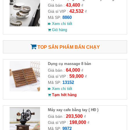
43,400
Giá bán :
₫
42,532
Giá sỉ VIP :
₫
8860
Mã SP:
Xem chi tiết
Giỏ hàng
TOP SẢN PHẨM BÁN CHẠY
Dụng cụ massage 8 bàn
64,000
Giá bán :
₫
59,000
Giá sỉ VIP :
₫
13152
Mã SP:
Xem chi tiết
Tạm hết hàng
Máy xay cafe bằng tay ( HĐ )
203,500
Giá bán :
₫
198,000
Giá sỉ VIP :
₫
9972
Mã SP: