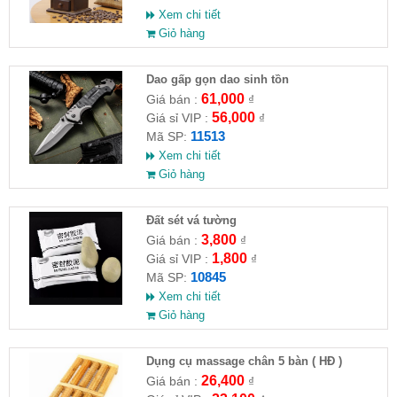
Xem chi tiết
Giỏ hàng
Dao gấp gọn dao sinh tồn
61,000
Giá bán :
₫
56,000
Giá sỉ VIP :
₫
11513
Mã SP:
Xem chi tiết
Giỏ hàng
Đất sét vá tường
3,800
Giá bán :
₫
1,800
Giá sỉ VIP :
₫
10845
Mã SP:
Xem chi tiết
Giỏ hàng
Dụng cụ massage chân 5 bàn ( HĐ )
26,400
Giá bán :
₫