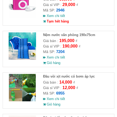
29,000
Giá sỉ VIP :
₫
2946
Mã SP:
Xem chi tiết
Tạm hết hàng
Nệm nước văn phòng 190x75cm
195,000
Giá bán :
₫
190,000
Giá sỉ VIP :
₫
7204
Mã SP:
Xem chi tiết
Giỏ hàng
Đầu vòi xịt nước có bơm áp lực
14,000
Giá bán :
₫
12,000
Giá sỉ VIP :
₫
6955
Mã SP:
Xem chi tiết
Giỏ hàng