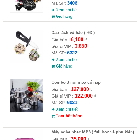
3406
Mã SP:
Xem chi tiết
Giỏ hàng
Dao tách vỏ hào ( HĐ )
6,100
Giá bán :
₫
3,850
Giá sỉ VIP :
₫
6322
Mã SP:
Xem chi tiết
Giỏ hàng
Combo 3 nồi inox có nắp
127,000
Giá bán :
₫
122,000
Giá sỉ VIP :
₫
6021
Mã SP:
Xem chi tiết
Tạm hết hàng
Máy nghe nhạc MP3 ( full box và phụ kiện)
35,000
Giá bán :
₫