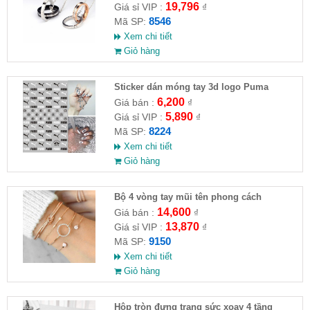
19,796
Giá sỉ VIP :
₫
8546
Mã SP:
Xem chi tiết
Giỏ hàng
Sticker dán móng tay 3d logo Puma
6,200
Giá bán :
₫
5,890
Giá sỉ VIP :
₫
8224
Mã SP:
Xem chi tiết
Giỏ hàng
Bộ 4 vòng tay mũi tên phong cách
14,600
Giá bán :
₫
13,870
Giá sỉ VIP :
₫
9150
Mã SP:
Xem chi tiết
Giỏ hàng
Hộp tròn đựng trang sức xoay 4 tầng