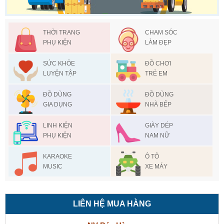
THỜI TRANG
CHAM SÓC
PHỤ KIỆN
LÀM ĐẸP
SỨC KHỎE
ĐỒ CHƠI
LUYỆN TẬP
TRẺ EM
ĐỒ DÙNG
ĐỒ DÙNG
GIA DỤNG
NHÀ BẾP
LINH KIỆN
GIÀY DÉP
PHỤ KIỆN
NAM NỮ
KARAOKE
Ô TÔ
MUSIC
XE MÁY
LIÊN HỆ MUA HÀNG