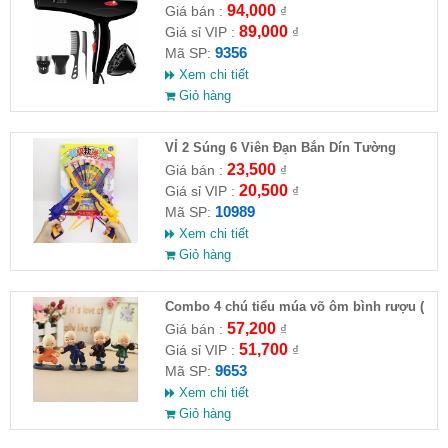
94,000
Giá bán :
₫
89,000
Giá sỉ VIP :
₫
9356
Mã SP:
Xem chi tiết
Giỏ hàng
VỈ 2 Súng 6 Viên Đạn Bắn Dín Tường
23,500
Giá bán :
₫
20,500
Giá sỉ VIP :
₫
10989
Mã SP:
Xem chi tiết
Giỏ hàng
Combo 4 chú tiểu múa võ ôm bình rượu (
HĐ )
57,200
Giá bán :
₫
51,700
Giá sỉ VIP :
₫
9653
Mã SP:
Xem chi tiết
Giỏ hàng