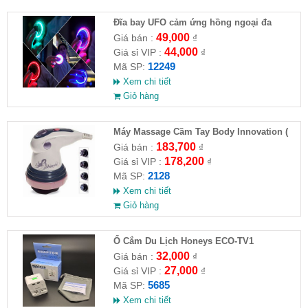
Đĩa bay UFO cảm ứng hồng ngoại đa
chiều tự động bay về
49,000
Giá bán :
₫
44,000
Giá sỉ VIP :
₫
12249
Mã SP:
Xem chi tiết
Giỏ hàng
Máy Massage Cầm Tay Body Innovation (
HĐ )
183,700
Giá bán :
₫
178,200
Giá sỉ VIP :
₫
2128
Mã SP:
Xem chi tiết
Giỏ hàng
Ổ Cắm Du Lịch Honeys ECO-TV1
32,000
Giá bán :
₫
27,000
Giá sỉ VIP :
₫
5685
Mã SP:
Xem chi tiết