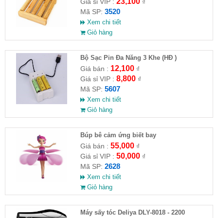
23,100
Giá sỉ VIP :
₫
3520
Mã SP:
Xem chi tiết
Giỏ hàng
Bộ Sạc Pin Đa Năng 3 Khe (HĐ )
12,100
Giá bán :
₫
8,800
Giá sỉ VIP :
₫
5607
Mã SP:
Xem chi tiết
Giỏ hàng
​Búp bê cảm ứng biết bay
55,000
Giá bán :
₫
50,000
Giá sỉ VIP :
₫
2628
Mã SP:
Xem chi tiết
Giỏ hàng
Máy sấy tóc Deliya DLY-8018 - 2200