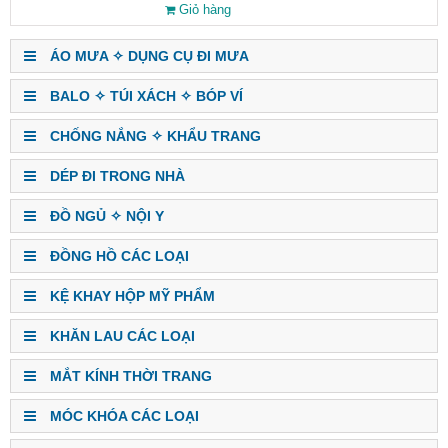
Giỏ hàng
ÁO MƯA ✧ DỤNG CỤ ĐI MƯA
BALO ✧ TÚI XÁCH ✧ BÓP VÍ
CHỐNG NẮNG ✧ KHẨU TRANG
DÉP ĐI TRONG NHÀ
ĐỒ NGỦ ✧ NỘI Y
ĐỒNG HỒ CÁC LOẠI
KỆ KHAY HỘP MỸ PHẨM
KHĂN LAU CÁC LOẠI
MẮT KÍNH THỜI TRANG
MÓC KHÓA CÁC LOẠI