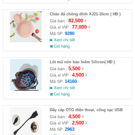
Chảo đá chống dính XJ21-16cm ( HĐ )
82,500
Giá bán :
₫
77,000
Giá sỉ VIP :
₫
9280
Mã SP:
Xem chi tiết
Giỏ hàng
Lót mũ nón bảo hiểm Silicon( HĐ )
5,500
Giá bán :
₫
4,500
Giá sỉ VIP :
₫
14160
Mã SP:
Xem chi tiết
Giỏ hàng
Dây cáp OTG điện thoại, cổng sạc USB
4,500
Giá bán :
₫
2,500
Giá sỉ VIP :
₫
2963
Mã SP: