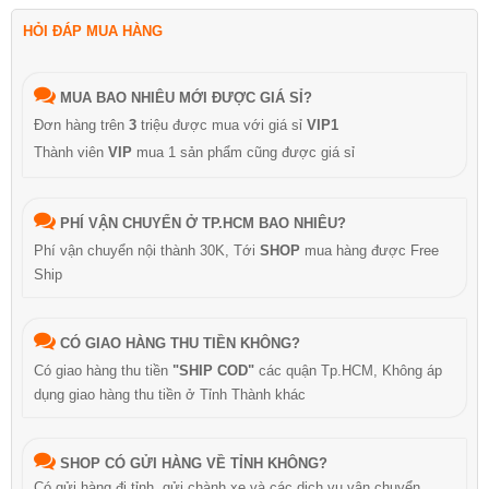
HỎI ĐÁP MUA HÀNG
MUA BAO NHIÊU MỚI ĐƯỢC GIÁ SỈ?
Đơn hàng trên
3
triệu được mua với giá sỉ
VIP1
Thành viên
VIP
mua 1 sản phẩm cũng được giá sỉ
PHÍ VẬN CHUYỂN Ở TP.HCM BAO NHIÊU?
Phí vận chuyển nội thành 30K, Tới
SHOP
mua hàng được Free
Ship
CÓ GIAO HÀNG THU TIỀN KHÔNG?
Có giao hàng thu tiền
"SHIP COD"
các quận Tp.HCM, Không áp
dụng giao hàng thu tiền ở Tỉnh Thành khác
SHOP CÓ GỬI HÀNG VỀ TỈNH KHÔNG?
Có gửi hàng đi tỉnh, gửi chành xe và các dịch vụ vận chuyển