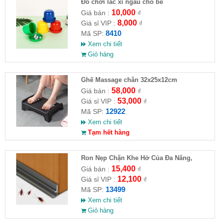
Đồ chơi lắc xí ngầu cho bé
10,000
Giá bán :
₫
8,000
Giá sỉ VIP :
₫
8410
Mã SP:
Xem chi tiết
Giỏ hàng
Ghế Massage chân 32x25x12cm
58,000
Giá bán :
₫
53,000
Giá sỉ VIP :
₫
12922
Mã SP:
Xem chi tiết
Tạm hết hàng
Ron Nẹp Chặn Khe Hở Của Đa Năng,
Chống Côn Trùng( HĐ )
15,400
Giá bán :
₫
12,100
Giá sỉ VIP :
₫
13499
Mã SP:
Xem chi tiết
Giỏ hàng