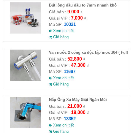
Bút lông dầu đầu to 7mm nhanh khô
9,000
Giá bán :
₫
7,000
Giá sỉ VIP :
₫
10321
Mã SP:
Xem chi tiết
Giỏ hàng
Van nước 2 cổng xả độc lập inox 304 ( Full
VAT )
52,800
Giá bán :
₫
47,300
Giá sỉ VIP :
₫
11667
Mã SP:
Xem chi tiết
Giỏ hàng
Nắp Ống Xả Máy Giặt Ngăn Mùi
21,000
Giá bán :
₫
19,000
Giá sỉ VIP :
₫
13352
Mã SP:
Xem chi tiết
Giỏ hàng