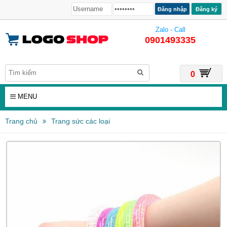
Đăng ký
Zalo - Call
0901493335
0
MENU
Trang chủ
Trang sức các loại