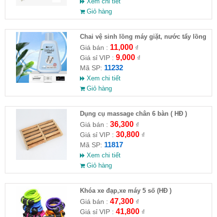
Xem chi tiết
Giỏ hàng
Chai vệ sinh lồng máy giặt, nước tẩy lồng
máy giặt CLEANING FLUID
11,000
Giá bán :
₫
9,000
Giá sỉ VIP :
₫
11232
Mã SP:
Xem chi tiết
Giỏ hàng
Dụng cụ massage chân 6 bàn ( HĐ )
36,300
Giá bán :
₫
30,800
Giá sỉ VIP :
₫
11817
Mã SP:
Xem chi tiết
Giỏ hàng
Khóa xe đạp,xe máy 5 số (HĐ )
47,300
Giá bán :
₫
41,800
Giá sỉ VIP :
₫