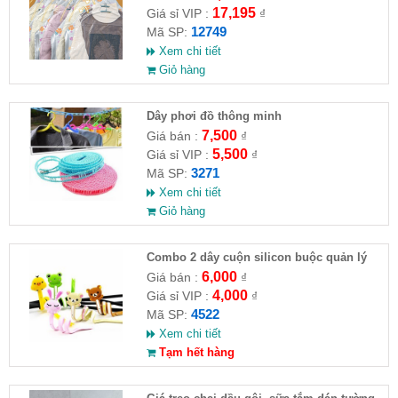
17,195
Giá sỉ VIP :
₫
12749
Mã SP:
Xem chi tiết
Giỏ hàng
Dây phơi đồ thông minh
7,500
Giá bán :
₫
5,500
Giá sỉ VIP :
₫
3271
Mã SP:
Xem chi tiết
Giỏ hàng
Combo 2 dây cuộn silicon buộc quản lý
dây cáp điện
6,000
Giá bán :
₫
4,000
Giá sỉ VIP :
₫
4522
Mã SP:
Xem chi tiết
Tạm hết hàng