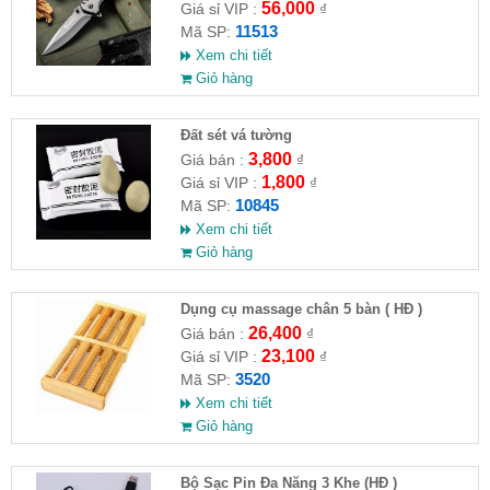
56,000
Giá sỉ VIP :
₫
11513
Mã SP:
Xem chi tiết
Giỏ hàng
Đất sét vá tường
3,800
Giá bán :
₫
1,800
Giá sỉ VIP :
₫
10845
Mã SP:
Xem chi tiết
Giỏ hàng
Dụng cụ massage chân 5 bàn ( HĐ )
26,400
Giá bán :
₫
23,100
Giá sỉ VIP :
₫
3520
Mã SP:
Xem chi tiết
Giỏ hàng
Bộ Sạc Pin Đa Năng 3 Khe (HĐ )