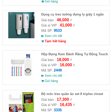
Giỏ hàng
Dụng cụ treo tường đựng ly giấy 1 ngăn
46,000
Giá bán :
₫
41,000
Giá sỉ VIP :
₫
9533
Mã SP:
Xem chi tiết
Tạm hết hàng
Hộp Đựng Kem Đánh Răng Tự Động Touch
Me
18,000
Giá bán :
₫
16,000
Giá sỉ VIP :
₫
2449
Mã SP:
Xem chi tiết
Giỏ hàng
Bộ móc treo quần áo set 8 triples closet
space
17,300
Giá bán :
₫
16,435
Giá sỉ VIP :
₫
3335
Mã SP: