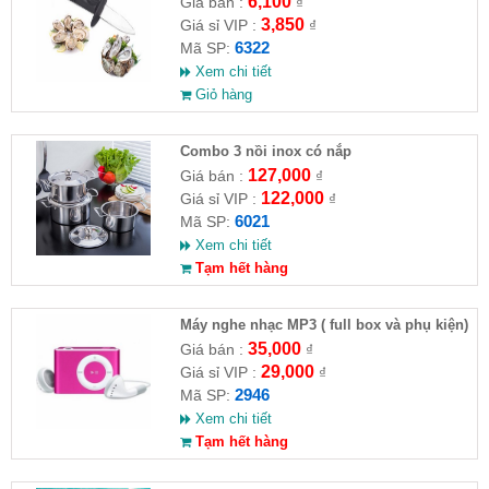
6,100
Giá bán :
₫
3,850
Giá sỉ VIP :
₫
6322
Mã SP:
Xem chi tiết
Giỏ hàng
Combo 3 nồi inox có nắp
127,000
Giá bán :
₫
122,000
Giá sỉ VIP :
₫
6021
Mã SP:
Xem chi tiết
Tạm hết hàng
Máy nghe nhạc MP3 ( full box và phụ kiện)
35,000
Giá bán :
₫
29,000
Giá sỉ VIP :
₫
2946
Mã SP:
Xem chi tiết
Tạm hết hàng