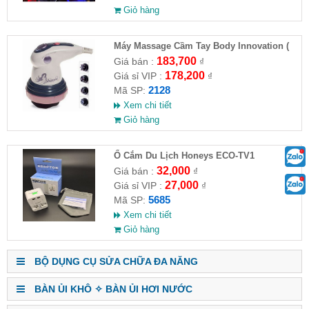
Giỏ hàng
Máy Massage Cầm Tay Body Innovation (
HĐ )
183,700
Giá bán :
₫
178,200
Giá sỉ VIP :
₫
2128
Mã SP:
Xem chi tiết
Giỏ hàng
Ổ Cắm Du Lịch Honeys ECO-TV1
32,000
Giá bán :
₫
27,000
Giá sỉ VIP :
₫
5685
Mã SP:
Xem chi tiết
Giỏ hàng
BỘ DỤNG CỤ SỬA CHỮA ĐA NĂNG
BÀN ỦI KHÔ ✧ BÀN ỦI HƠI NƯỚC