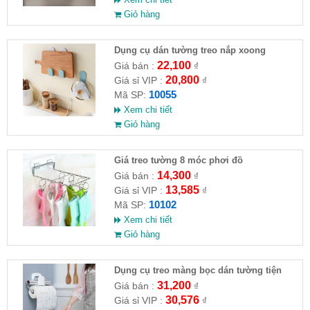
Giỏ hàng
Dụng cụ dán tường treo nắp xoong
22,100
Giá bán :
₫
20,800
Giá sỉ VIP :
₫
10055
Mã SP:
Xem chi tiết
Giỏ hàng
Giá treo tường 8 móc phơi đồ
14,300
Giá bán :
₫
13,585
Giá sỉ VIP :
₫
10102
Mã SP:
Xem chi tiết
Giỏ hàng
Dụng cụ treo màng bọc dán tường tiện
dụng
31,200
Giá bán :
₫
30,576
Giá sỉ VIP :
₫