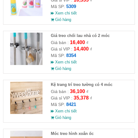
5309
Mã SP:
Xem chi tiết
Giỏ hàng
Giá treo chổi lau nhà có 2 móc
16,400
Giá bán :
₫
14,400
Giá sỉ VIP :
₫
8354
Mã SP:
Xem chi tiết
Giỏ hàng
Kệ trang trí treo tường có 4 móc
SweetHome
36,100
Giá bán :
₫
35,378
Giá sỉ VIP :
₫
8421
Mã SP:
Xem chi tiết
Giỏ hàng
Móc treo hình xoắn ốc