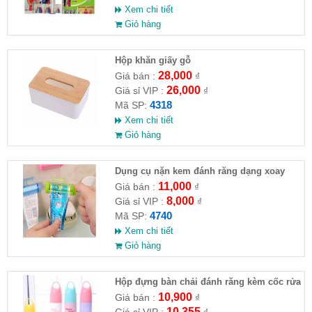
Xem chi tiết
Giỏ hàng
Hộp khăn giấy gỗ
28,000
Giá bán :
₫
26,000
Giá sỉ VIP :
₫
4318
Mã SP:
Xem chi tiết
Giỏ hàng
Dụng cụ nặn kem đánh răng dạng xoay
treo tường
11,000
Giá bán :
₫
8,000
Giá sỉ VIP :
₫
4740
Mã SP:
Xem chi tiết
Giỏ hàng
Hộp đựng bàn chải đánh răng kèm cốc rửa
mặt
10,900
Giá bán :
₫
10,355
Giá sỉ VIP :
₫