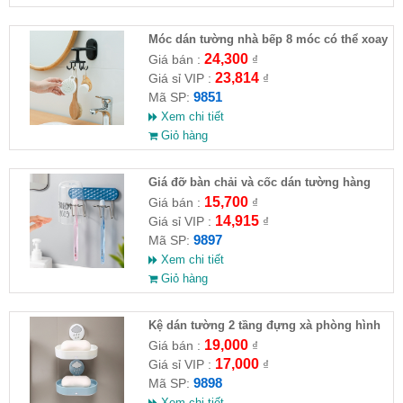
Móc dán tường nhà bếp 8 móc có thể xoay
24,300
Giá bán :
₫
23,814
Giá sỉ VIP :
₫
9851
Mã SP:
Xem chi tiết
Giỏ hàng
Giá đỡ bàn chải và cốc dán tường hàng
đôi
15,700
Giá bán :
₫
14,915
Giá sỉ VIP :
₫
9897
Mã SP:
Xem chi tiết
Giỏ hàng
Kệ dán tường 2 tầng đựng xà phòng hình
đám mây
19,000
Giá bán :
₫
17,000
Giá sỉ VIP :
₫
9898
Mã SP:
Xem chi tiết