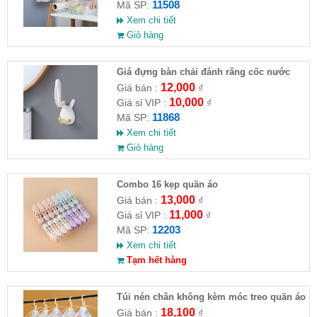
11508
Mã SP:
Xem chi tiết
Giỏ hàng
Giá đựng bàn chải đánh răng cốc nước
hình thỏ
12,000
Giá bán :
₫
10,000
Giá sỉ VIP :
₫
11868
Mã SP:
Xem chi tiết
Giỏ hàng
Combo 16 kẹp quần áo
13,000
Giá bán :
₫
11,000
Giá sỉ VIP :
₫
12203
Mã SP:
Xem chi tiết
Tạm hết hàng
Túi nén chân không kèm móc treo quần áo
18,100
Giá bán :
₫