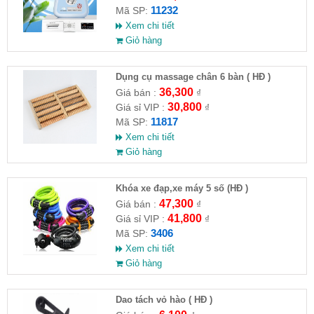
11232
Mã SP:
Xem chi tiết
Giỏ hàng
Dụng cụ massage chân 6 bàn ( HĐ )
36,300
Giá bán :
₫
30,800
Giá sỉ VIP :
₫
11817
Mã SP:
Xem chi tiết
Giỏ hàng
Khóa xe đạp,xe máy 5 số (HĐ )
47,300
Giá bán :
₫
41,800
Giá sỉ VIP :
₫
3406
Mã SP:
Xem chi tiết
Giỏ hàng
Dao tách vỏ hào ( HĐ )