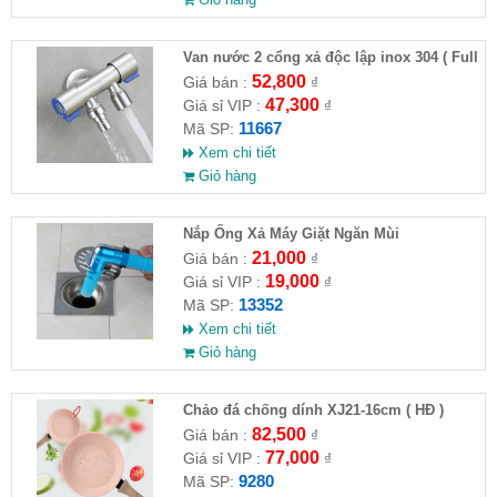
Van nước 2 cổng xả độc lập inox 304 ( Full
VAT )
52,800
Giá bán :
₫
47,300
Giá sỉ VIP :
₫
11667
Mã SP:
Xem chi tiết
Giỏ hàng
Nắp Ống Xả Máy Giặt Ngăn Mùi
21,000
Giá bán :
₫
19,000
Giá sỉ VIP :
₫
13352
Mã SP:
Xem chi tiết
Giỏ hàng
Chảo đá chống dính XJ21-16cm ( HĐ )
82,500
Giá bán :
₫
77,000
Giá sỉ VIP :
₫
9280
Mã SP: