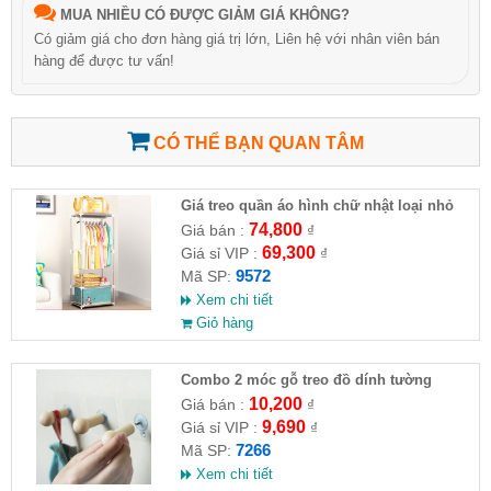
MUA NHIỀU CÓ ĐƯỢC GIẢM GIÁ KHÔNG?
Có giảm giá cho đơn hàng giá trị lớn, Liên hệ với nhân viên bán
hàng để được tư vấn!
CÓ THỂ BẠN QUAN TÂM
Giá treo quần áo hình chữ nhật loại nhỏ
(HĐ )
74,800
Giá bán :
₫
69,300
Giá sỉ VIP :
₫
9572
Mã SP:
Xem chi tiết
Giỏ hàng
Combo 2 móc gỗ treo đồ dính tường
10,200
Giá bán :
₫
9,690
Giá sỉ VIP :
₫
7266
Mã SP:
Xem chi tiết