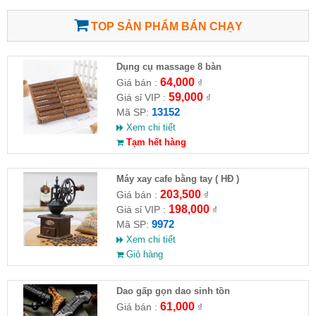
TOP SẢN PHẨM BÁN CHẠY
Dụng cụ massage 8 bàn
64,000
Giá bán :
₫
59,000
Giá sỉ VIP :
₫
13152
Mã SP:
Xem chi tiết
Tạm hết hàng
Máy xay cafe bằng tay ( HĐ )
203,500
Giá bán :
₫
198,000
Giá sỉ VIP :
₫
9972
Mã SP:
Xem chi tiết
Giỏ hàng
Dao gấp gọn dao sinh tồn
61,000
Giá bán :
₫