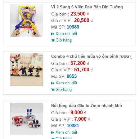
VỈ 2 Súng 6 Viên Đạn Bắn Dín Tường
23,500
Giá bán :
₫
20,500
Giá sỉ VIP :
₫
10989
Mã SP:
Xem chi tiết
Giỏ hàng
Combo 4 chú tiểu múa võ ôm bình rượu (
HĐ )
57,200
Giá bán :
₫
51,700
Giá sỉ VIP :
₫
9653
Mã SP:
Xem chi tiết
Giỏ hàng
Bút lông dầu đầu to 7mm nhanh khô
9,000
Giá bán :
₫
7,000
Giá sỉ VIP :
₫
10321
Mã SP:
Xem chi tiết
Giỏ hàng