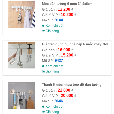
Móc dán tường 6 móc 34.5x6cm
12,200
Giá bán :
₫
10,200
Giá sỉ VIP :
₫
9144
Mã SP:
Xem chi tiết
Giỏ hàng
Giá treo dụng cụ nhà bếp 6 móc xoay 360
độ 17x8.5x7cm
16,000
Giá bán :
₫
15,200
Giá sỉ VIP :
₫
9427
Mã SP:
Xem chi tiết
Giỏ hàng
Thanh 6 móc nhựa treo đồ dán tường
38.5x7cm
22,000
Giá bán :
₫
20,000
Giá sỉ VIP :
₫
9646
Mã SP:
Xem chi tiết
Giỏ hàng