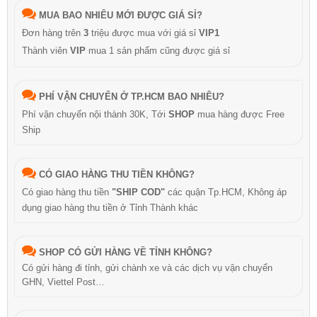
MUA BAO NHIÊU MỚI ĐƯỢC GIÁ SỈ?
Đơn hàng trên
3
triệu được mua với giá sỉ
VIP1
Thành viên
VIP
mua 1 sản phẩm cũng được giá sỉ
PHÍ VẬN CHUYỂN Ở TP.HCM BAO NHIÊU?
Phí vận chuyển nội thành 30K, Tới
SHOP
mua hàng được Free
Ship
CÓ GIAO HÀNG THU TIỀN KHÔNG?
Có giao hàng thu tiền
"SHIP COD"
các quận Tp.HCM, Không áp
dụng giao hàng thu tiền ở Tỉnh Thành khác
SHOP CÓ GỬI HÀNG VỀ TỈNH KHÔNG?
Có gửi hàng đi tỉnh, gửi chành xe và các dịch vụ vận chuyển
GHN, Viettel Post…