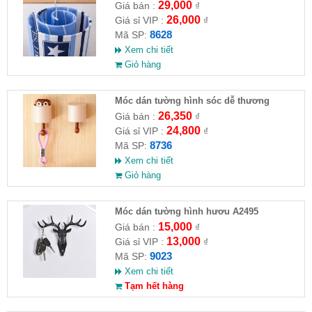
29,000
Giá bán :
₫
26,000
Giá sỉ VIP :
₫
8628
Mã SP:
Xem chi tiết
Giỏ hàng
Móc dán tường hình sóc dễ thương
26,350
Giá bán :
₫
24,800
Giá sỉ VIP :
₫
8736
Mã SP:
Xem chi tiết
Giỏ hàng
Móc dán tường hình hươu A2495
15,000
Giá bán :
₫
13,000
Giá sỉ VIP :
₫
9023
Mã SP:
Xem chi tiết
Tạm hết hàng