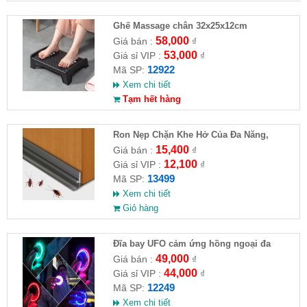
Ghế Massage chân 32x25x12cm
58,000
Giá bán :
₫
53,000
Giá sỉ VIP :
₫
12922
Mã SP:
Xem chi tiết
Tạm hết hàng
Ron Nẹp Chặn Khe Hở Của Đa Năng,
Chống Côn Trùng( HĐ )
15,400
Giá bán :
₫
12,100
Giá sỉ VIP :
₫
13499
Mã SP:
Xem chi tiết
Giỏ hàng
Đĩa bay UFO cảm ứng hồng ngoại đa
chiều tự động bay về
49,000
Giá bán :
₫
44,000
Giá sỉ VIP :
₫
12249
Mã SP:
Xem chi tiết