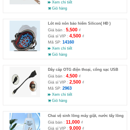
Xem chi tiết
Giỏ hàng
Lót mũ nón bảo hiểm Silicon( HĐ )
5,500
Giá bán :
₫
4,500
Giá sỉ VIP :
₫
14160
Mã SP:
Xem chi tiết
Giỏ hàng
Dây cáp OTG điện thoại, cổng sạc USB
4,500
Giá bán :
₫
2,500
Giá sỉ VIP :
₫
2963
Mã SP:
Xem chi tiết
Giỏ hàng
Chai vệ sinh lồng máy giặt, nước tẩy lồng
máy giặt CLEANING FLUID
11,000
Giá bán :
₫
9,000
Giá sỉ VIP :
₫