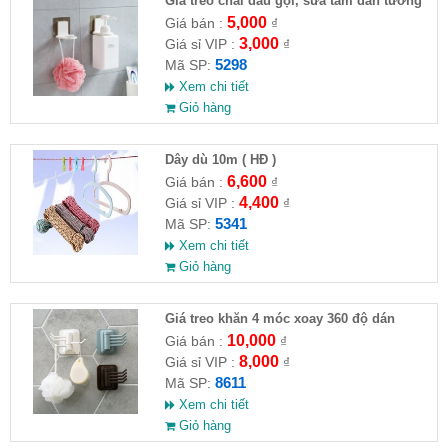
Giá treo chai dầu gội, sữa tắm dán tường
5,000
Giá bán :
₫
3,000
Giá sỉ VIP :
₫
5298
Mã SP:
Xem chi tiết
Giỏ hàng
Dây dù 10m ( HĐ )
6,600
Giá bán :
₫
4,400
Giá sỉ VIP :
₫
5341
Mã SP:
Xem chi tiết
Giỏ hàng
Giá treo khăn 4 móc xoay 360 độ dán
tường
10,000
Giá bán :
₫
8,000
Giá sỉ VIP :
₫
8611
Mã SP:
Xem chi tiết
Giỏ hàng