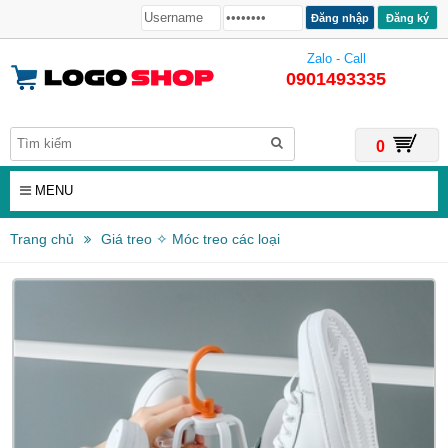
Đăng ký
Zalo - Call
0901493335
0
MENU
Trang chủ
Giá treo ✧ Móc treo các loại