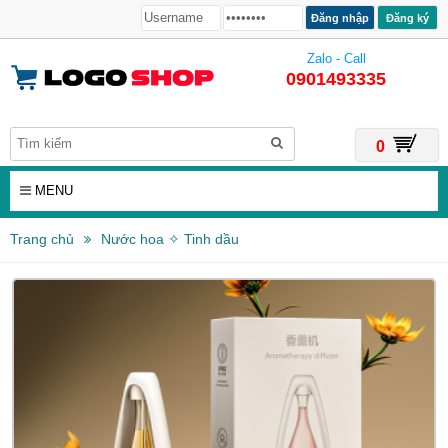
Đăng ký
Zalo - Call
0901493335
0
MENU
Trang chủ
Nước hoa ✧ Tinh dầu