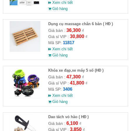
Xem chi tiết
Giỏ hàng
Dụng cụ massage chân 6 bàn ( HĐ )
36,300
Giá bán :
₫
30,800
Giá sỉ VIP :
₫
11817
Mã SP:
Xem chi tiết
Giỏ hàng
Khóa xe đạp,xe máy 5 số (HĐ )
47,300
Giá bán :
₫
41,800
Giá sỉ VIP :
₫
3406
Mã SP:
Xem chi tiết
Giỏ hàng
Dao tách vỏ hào ( HĐ )
6,100
Giá bán :
₫
3,850
Giá sỉ VIP :
₫