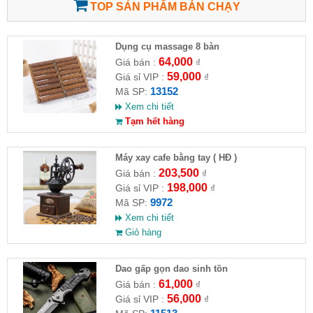
TOP SẢN PHẨM BÁN CHẠY
Dụng cụ massage 8 bàn
64,000
Giá bán :
₫
59,000
Giá sỉ VIP :
₫
13152
Mã SP:
Xem chi tiết
Tạm hết hàng
Máy xay cafe bằng tay ( HĐ )
203,500
Giá bán :
₫
198,000
Giá sỉ VIP :
₫
9972
Mã SP:
Xem chi tiết
Giỏ hàng
Dao gấp gọn dao sinh tồn
61,000
Giá bán :
₫
56,000
Giá sỉ VIP :
₫