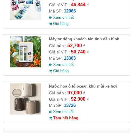
46,844
Giá sỉ VIP :
₫
12065
Mã SP:
Xem chi tiết
Giỏ hàng
Máy tự động khuếch tán tinh dầu hình
vuông
52,700
Giá bán :
₫
50,740
Giá sỉ VIP :
₫
13303
Mã SP:
Xem chi tiết
Giỏ hàng
Nước hoa ô tô ocean khử mùi xe hơi
97,000
Giá bán :
₫
92,000
Giá sỉ VIP :
₫
13726
Mã SP:
Xem chi tiết
Tạm hết hàng