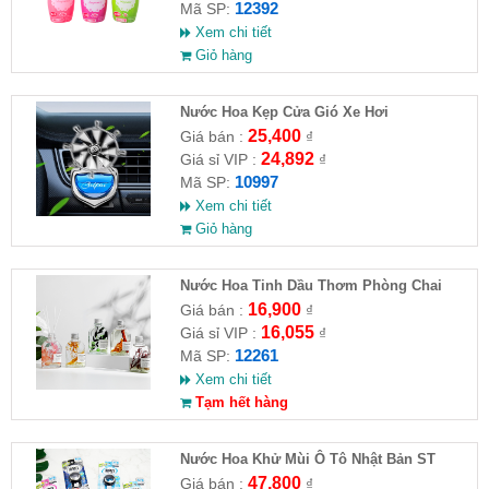
12392
Mã SP:
Xem chi tiết
Giỏ hàng
Nước Hoa Kẹp Cửa Gió Xe Hơi
25,400
Giá bán :
₫
24,892
Giá sỉ VIP :
₫
10997
Mã SP:
Xem chi tiết
Giỏ hàng
Nước Hoa Tinh Dầu Thơm Phòng Chai
100ml
16,900
Giá bán :
₫
16,055
Giá sỉ VIP :
₫
12261
Mã SP:
Xem chi tiết
Tạm hết hàng
Nước Hoa Khử Mùi Ô Tô Nhật Bản ST
Floral Hương Hoa Cỏ 3.2mL
47,800
Giá bán :
₫