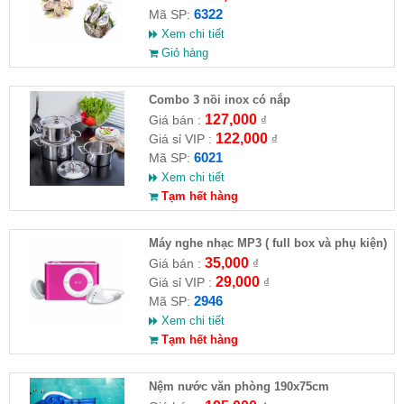
6322
Mã SP:
Xem chi tiết
Giỏ hàng
Combo 3 nồi inox có nắp
127,000
Giá bán :
₫
122,000
Giá sỉ VIP :
₫
6021
Mã SP:
Xem chi tiết
Tạm hết hàng
Máy nghe nhạc MP3 ( full box và phụ kiện)
35,000
Giá bán :
₫
29,000
Giá sỉ VIP :
₫
2946
Mã SP:
Xem chi tiết
Tạm hết hàng
Nệm nước văn phòng 190x75cm