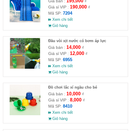
195,000
Giá bán :
₫
190,000
Giá sỉ VIP :
₫
7204
Mã SP:
Xem chi tiết
Giỏ hàng
Đầu vòi xịt nước có bơm áp lực
14,000
Giá bán :
₫
12,000
Giá sỉ VIP :
₫
6955
Mã SP:
Xem chi tiết
Giỏ hàng
Đồ chơi lắc xí ngầu cho bé
10,000
Giá bán :
₫
8,000
Giá sỉ VIP :
₫
8410
Mã SP:
Xem chi tiết
Giỏ hàng