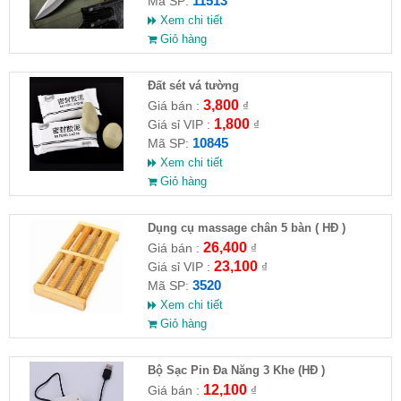
11513
Mã SP:
Xem chi tiết
Giỏ hàng
Đất sét vá tường
3,800
Giá bán :
₫
1,800
Giá sỉ VIP :
₫
10845
Mã SP:
Xem chi tiết
Giỏ hàng
Dụng cụ massage chân 5 bàn ( HĐ )
26,400
Giá bán :
₫
23,100
Giá sỉ VIP :
₫
3520
Mã SP:
Xem chi tiết
Giỏ hàng
Bộ Sạc Pin Đa Năng 3 Khe (HĐ )
12,100
Giá bán :
₫