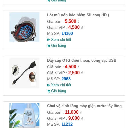
Giỏ hàng
Lót mũ nón bảo hiểm Silicon( HĐ )
5,500
Giá bán :
₫
4,500
Giá sỉ VIP :
₫
14160
Mã SP:
Xem chi tiết
Giỏ hàng
Dây cáp OTG điện thoại, cổng sạc USB
4,500
Giá bán :
₫
2,500
Giá sỉ VIP :
₫
2963
Mã SP:
Xem chi tiết
Giỏ hàng
Chai vệ sinh lồng máy giặt, nước tẩy lồng
máy giặt CLEANING FLUID
11,000
Giá bán :
₫
9,000
Giá sỉ VIP :
₫
11232
Mã SP: