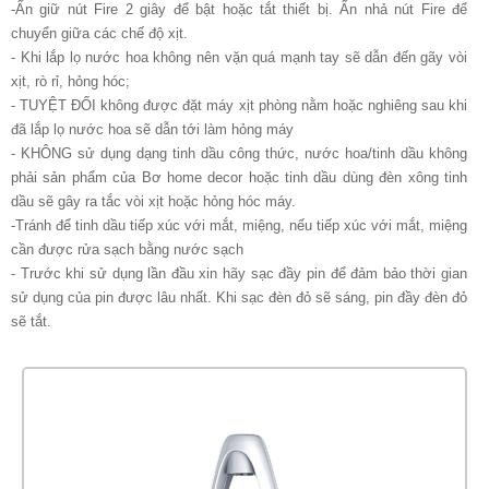
-Ấn giữ nút Fire 2 giây để bật hoặc tắt thiết bị. Ấn nhả nút Fire để
chuyển giữa các chế độ xịt.
- Khi lắp lọ nước hoa không nên vặn quá mạnh tay sẽ dẫn đến gãy vòi
xịt, rò rỉ, hỏng hóc;
- TUYỆT ĐỐI không được đặt máy xịt phòng nằm hoặc nghiêng sau khi
đã lắp lọ nước hoa sẽ dẫn tới làm hỏng máy
- KHÔNG sử dụng dạng tinh dầu công thức, nước hoa/tinh dầu không
phải sản phẩm của Bơ home decor hoặc tinh dầu dùng đèn xông tinh
dầu sẽ gây ra tắc vòi xịt hoặc hỏng hóc máy.
-Tránh để tinh dầu tiếp xúc với mắt, miệng, nếu tiếp xúc với mắt, miệng
cần được rửa sạch bằng nước sạch
- Trước khi sử dụng lần đầu xin hãy sạc đầy pin để đảm bảo thời gian
sử dụng của pin được lâu nhất. Khi sạc đèn đỏ sẽ sáng, pin đầy đèn đỏ
sẽ tắt.