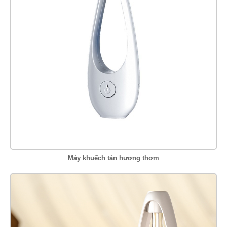
Máy khuếch tán hương thơm