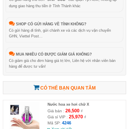
dụng giao hàng thu tiền ở Tỉnh Thành khác
SHOP CÓ GỬI HÀNG VỀ TỈNH KHÔNG?
Có gửi hàng đi tỉnh, gửi chành xe và các dịch vụ vận chuyển
GHN, Viettel Post…
MUA NHIỀU CÓ ĐƯỢC GIẢM GIÁ KHÔNG?
Có giảm giá cho đơn hàng giá trị lớn, Liên hệ với nhân viên bán
hàng để được tư vấn!
CÓ THỂ BẠN QUAN TÂM
Nước hoa xe hơi chữ X
26,500
Giá bán :
₫
25,970
Giá sỉ VIP :
₫
4246
Mã SP: