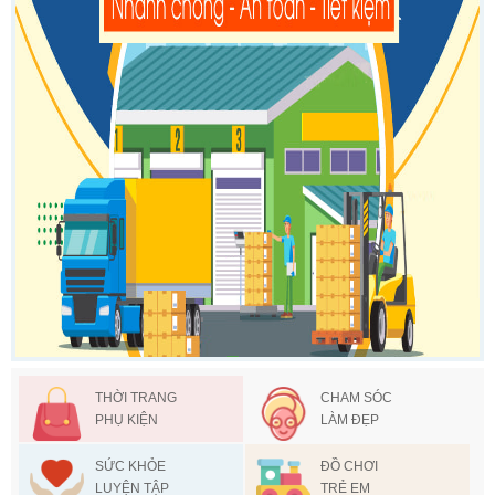
THỜI TRANG
CHAM SÓC
PHỤ KIỆN
LÀM ĐẸP
SỨC KHỎE
ĐỒ CHƠI
LUYỆN TẬP
TRẺ EM