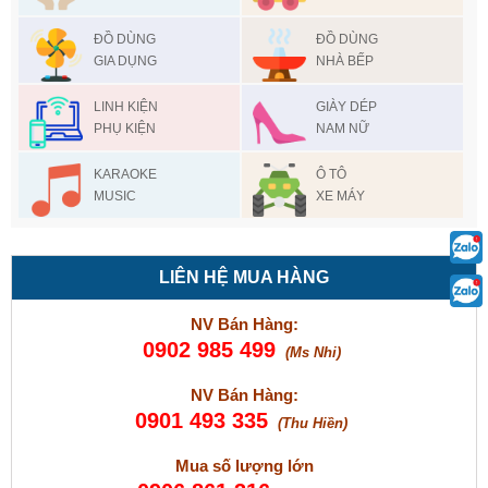
ĐỒ DÙNG
ĐỒ DÙNG
GIA DỤNG
NHÀ BẾP
LINH KIỆN
GIÀY DÉP
PHỤ KIỆN
NAM NỮ
KARAOKE
Ô TÔ
MUSIC
XE MÁY
LIÊN HỆ MUA HÀNG
NV Bán Hàng:
0902 985 499
(Ms Nhi)
NV Bán Hàng:
0901 493 335
(Thu Hiền)
Mua số lượng lớn