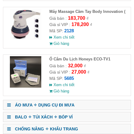
Máy Massage Cầm Tay Body Innovation (
HĐ )
183,700
Giá bán :
₫
178,200
Giá sỉ VIP :
₫
2128
Mã SP:
Xem chi tiết
Giỏ hàng
Ổ Cắm Du Lịch Honeys ECO-TV1
32,000
Giá bán :
₫
27,000
Giá sỉ VIP :
₫
5685
Mã SP:
Xem chi tiết
Giỏ hàng
ÁO MƯA ✧ DỤNG CỤ ĐI MƯA
BALO ✧ TÚI XÁCH ✧ BÓP VÍ
CHỐNG NẮNG ✧ KHẨU TRANG