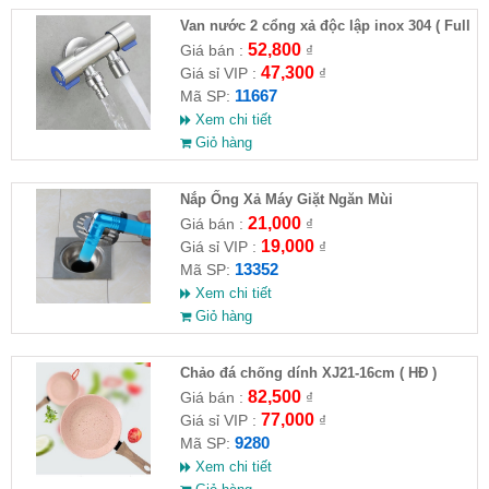
Van nước 2 cổng xả độc lập inox 304 ( Full
VAT )
52,800
Giá bán :
₫
47,300
Giá sỉ VIP :
₫
11667
Mã SP:
Xem chi tiết
Giỏ hàng
Nắp Ống Xả Máy Giặt Ngăn Mùi
21,000
Giá bán :
₫
19,000
Giá sỉ VIP :
₫
13352
Mã SP:
Xem chi tiết
Giỏ hàng
Chảo đá chống dính XJ21-16cm ( HĐ )
82,500
Giá bán :
₫
77,000
Giá sỉ VIP :
₫
9280
Mã SP:
Xem chi tiết