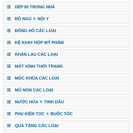
DÉP ĐI TRONG NHÀ
ĐỒ NGỦ ✧ NỘI Y
ĐỒNG HỒ CÁC LOẠI
KỆ KHAY HỘP MỸ PHẨM
KHĂN LAU CÁC LOẠI
MẮT KÍNH THỜI TRANG
MÓC KHÓA CÁC LOẠI
MŨ NÓN CÁC LOẠI
NƯỚC HOA ✧ TINH DẦU
PHỤ KIỆN TÓC ✧ BUỘC TÓC
QUÀ TẶNG CÁC LOẠI