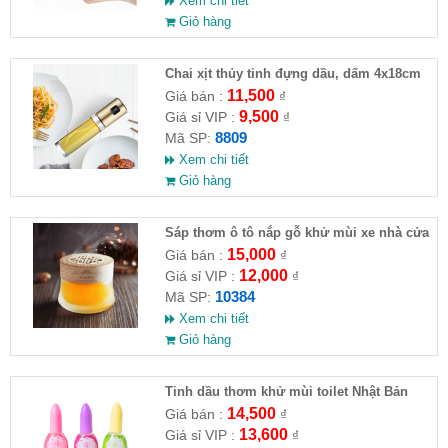
Xem chi tiết
Giỏ hàng
Chai xịt thủy tinh đựng dầu, dấm 4x18cm
-100ml
11,500
Giá bán :
₫
9,500
Giá sỉ VIP :
₫
8809
Mã SP:
Xem chi tiết
Giỏ hàng
Sáp thơm ô tô nắp gỗ khử mùi xe nhà cửa
15,000
Giá bán :
₫
12,000
Giá sỉ VIP :
₫
10384
Mã SP:
Xem chi tiết
Giỏ hàng
Tinh dầu thơm khử mùi toilet Nhật Bản
14,500
Giá bán :
₫
13,600
Giá sỉ VIP :
₫