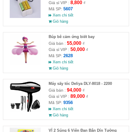
8,800
Giá sỉ VIP :
₫
5607
Mã SP:
Xem chi tiết
Giỏ hàng
​Búp bê cảm ứng biết bay
55,000
Giá bán :
₫
50,000
Giá sỉ VIP :
₫
2628
Mã SP:
Xem chi tiết
Giỏ hàng
Máy sấy tóc Deliya DLY-8018 - 2200
94,000
Giá bán :
₫
89,000
Giá sỉ VIP :
₫
9356
Mã SP:
Xem chi tiết
Giỏ hàng
VỈ 2 Súng 6 Viên Đạn Bắn Dín Tường