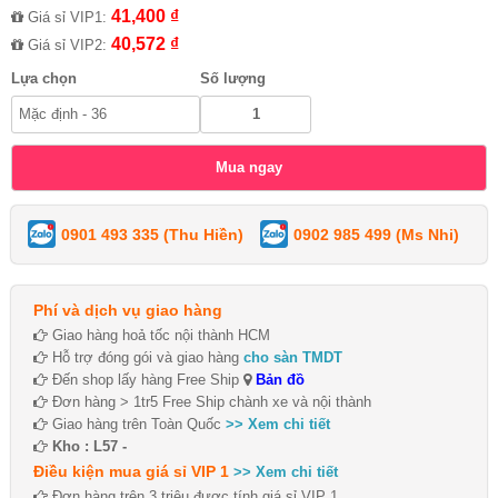
41,400 ₫
Giá sỉ VIP1:
40,572 ₫
Giá sỉ VIP2:
Lựa chọn
Số lượng
0901 493 335 (Thu Hiền)
0902 985 499 (Ms Nhi)
Phí và dịch vụ giao hàng
Giao hàng hoả tốc nội thành HCM
Hỗ trợ đóng gói và giao hàng
cho sàn TMDT
Đến shop lấy hàng Free Ship
Bản đồ
Đơn hàng > 1tr5 Free Ship chành xe và nội thành
Giao hàng trên Toàn Quốc
>> Xem chi tiết
Kho : L57 -
Điều kiện mua giá sỉ VIP 1
>> Xem chi tiết
Đơn hàng trên 3 triệu được tính giá sỉ VIP 1