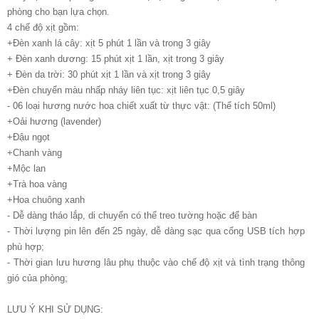
phòng cho bạn lựa chọn.
4 chế độ xịt gồm:
+Đèn xanh lá cây: xịt 5 phút 1 lần và trong 3 giây
+ Đèn xanh dương: 15 phút xịt 1 lần, xịt trong 3 giây
+ Đèn da trời: 30 phút xịt 1 lần và xịt trong 3 giây
+Đèn chuyển màu nhấp nháy liên tục: xịt liên tục 0,5 giây
- 06 loại hương nước hoa chiết xuất từ thực vật: (Thể tích 50ml)
+Oải hương (lavender)
+Đậu ngọt
+Chanh vàng
+Mộc lan
+Trà hoa vàng
+Hoa chuông xanh
- Dễ dàng tháo lắp, di chuyển có thể treo tường hoặc để bàn
- Thời lượng pin lên đến 25 ngày, dễ dàng sạc qua cổng USB tích hợp
phù hợp;
- Thời gian lưu hương lâu phụ thuộc vào chế độ xịt và tình trạng thông
gió của phòng;
LƯU Ý KHI SỬ DỤNG: