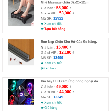
Ghế Massage chân 32x25x12cm
58,000
Giá bán :
₫
53,000
Giá sỉ VIP :
₫
12922
Mã SP:
Xem chi tiết
Tạm hết hàng
Ron Nẹp Chặn Khe Hở Của Đa Năng,
Chống Côn Trùng( HĐ )
15,400
Giá bán :
₫
12,100
Giá sỉ VIP :
₫
13499
Mã SP:
Xem chi tiết
Giỏ hàng
Đĩa bay UFO cảm ứng hồng ngoại đa
chiều tự động bay về
49,000
Giá bán :
₫
44,000
Giá sỉ VIP :
₫
12249
Mã SP:
Xem chi tiết
Giỏ hàng