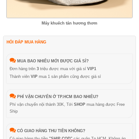
Máy khuếch tán hương thơm
HỎI ĐÁP MUA HÀNG
MUA BAO NHIÊU MỚI ĐƯỢC GIÁ SỈ?
Đơn hàng trên
3
triệu được mua với giá sỉ
VIP1
Thành viên
VIP
mua 1 sản phẩm cũng được giá sỉ
PHÍ VẬN CHUYỂN Ở TP.HCM BAO NHIÊU?
Phí vận chuyển nội thành 30K, Tới
SHOP
mua hàng được Free
Ship
CÓ GIAO HÀNG THU TIỀN KHÔNG?
Có giao hàng thu tiền
"SHIP COD"
các quận Tp.HCM, Không áp