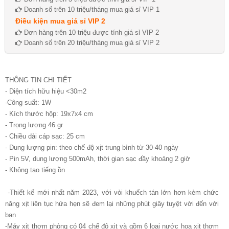
Doanh số trên 10 triệu/tháng mua giá sỉ VIP 1
Điều kiện mua giá sỉ VIP 2
Đơn hàng trên 10 triệu được tính giá sỉ VIP 2
Doanh số trên 20 triệu/tháng mua giá sỉ VIP 2
THÔNG TIN CHI TIẾT
- Diện tích hữu hiệu <30m2
-Công suất: 1W
- Kích thước hộp: 19x7x4 cm
- Trọng lượng 46 gr
- Chiều dài cáp sạc: 25 cm
- Dung lượng pin: theo chế độ xịt trung bình từ 30-40 ngày
- Pin 5V, dung lượng 500mAh, thời gian sạc đầy khoảng 2 giờ
- Không tạo tiếng ồn
-Thiết kế mới nhất năm 2023, với vòi khuếch tán lớn hơn kèm chức
năng xịt liên tục hứa hẹn sẽ đem lại những phút giây tuyệt vời đến với
bạn
-Máy xịt thơm phòng có 04 chế độ xịt và gồm 6 loại nước hoa xịt thơm