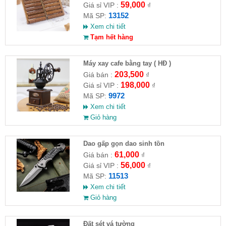
59,000
Giá sỉ VIP :
₫
13152
Mã SP:
Xem chi tiết
Tạm hết hàng
Máy xay cafe bằng tay ( HĐ )
203,500
Giá bán :
₫
198,000
Giá sỉ VIP :
₫
9972
Mã SP:
Xem chi tiết
Giỏ hàng
Dao gấp gọn dao sinh tồn
61,000
Giá bán :
₫
56,000
Giá sỉ VIP :
₫
11513
Mã SP:
Xem chi tiết
Giỏ hàng
Đất sét vá tường