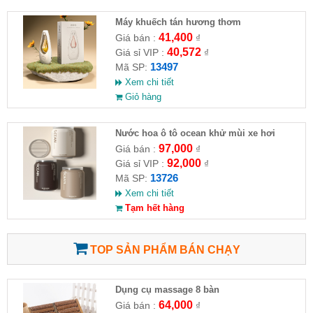
Máy khuếch tán hương thơm
41,400
Giá bán :
₫
40,572
Giá sỉ VIP :
₫
13497
Mã SP:
Xem chi tiết
Giỏ hàng
Nước hoa ô tô ocean khử mùi xe hơi
97,000
Giá bán :
₫
92,000
Giá sỉ VIP :
₫
13726
Mã SP:
Xem chi tiết
Tạm hết hàng
TOP SẢN PHẨM BÁN CHẠY
Dụng cụ massage 8 bàn
64,000
Giá bán :
₫