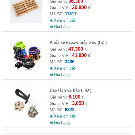
36,300
Giá bán :
₫
30,800
Giá sỉ VIP :
₫
11817
Mã SP:
Xem chi tiết
Giỏ hàng
Khóa xe đạp,xe máy 5 số (HĐ )
47,300
Giá bán :
₫
41,800
Giá sỉ VIP :
₫
3406
Mã SP:
Xem chi tiết
Giỏ hàng
Dao tách vỏ hào ( HĐ )
6,100
Giá bán :
₫
3,850
Giá sỉ VIP :
₫
6322
Mã SP:
Xem chi tiết
Giỏ hàng