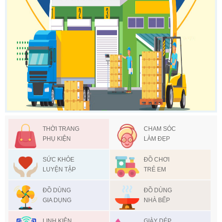
THỜI TRANG
CHAM SÓC
PHỤ KIỆN
LÀM ĐẸP
SỨC KHỎE
ĐỒ CHƠI
LUYỆN TẬP
TRẺ EM
ĐỒ DÙNG
ĐỒ DÙNG
GIA DỤNG
NHÀ BẾP
LINH KIỆN
GIÀY DÉP