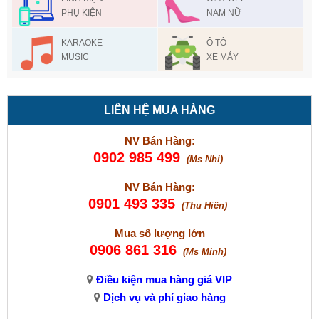
PHỤ KIỆN
NAM NỮ
KARAOKE
Ô TÔ
MUSIC
XE MÁY
LIÊN HỆ MUA HÀNG
NV Bán Hàng:
0902 985 499
(Ms Nhi)
NV Bán Hàng:
0901 493 335
(Thu Hiền)
Mua số lượng lớn
0906 861 316
(Ms Minh)
Điều kiện mua hàng giá VIP
Dịch vụ và phí giao hàng