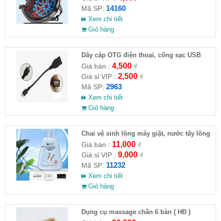
14160
Mã SP:
Xem chi tiết
Giỏ hàng
Dây cáp OTG điện thoại, cổng sạc USB
4,500
Giá bán :
₫
2,500
Giá sỉ VIP :
₫
2963
Mã SP:
Xem chi tiết
Giỏ hàng
Chai vệ sinh lồng máy giặt, nước tẩy lồng
máy giặt CLEANING FLUID
11,000
Giá bán :
₫
9,000
Giá sỉ VIP :
₫
11232
Mã SP:
Xem chi tiết
Giỏ hàng
Dụng cụ massage chân 6 bàn ( HĐ )