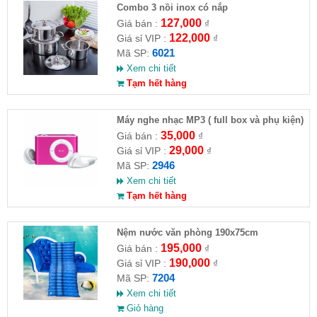
Combo 3 nồi inox có nắp
127,000
Giá bán :
₫
122,000
Giá sỉ VIP :
₫
6021
Mã SP:
Xem chi tiết
Tạm hết hàng
Máy nghe nhạc MP3 ( full box và phụ kiện)
35,000
Giá bán :
₫
29,000
Giá sỉ VIP :
₫
2946
Mã SP:
Xem chi tiết
Tạm hết hàng
Nệm nước văn phòng 190x75cm
195,000
Giá bán :
₫
190,000
Giá sỉ VIP :
₫
7204
Mã SP:
Xem chi tiết
Giỏ hàng