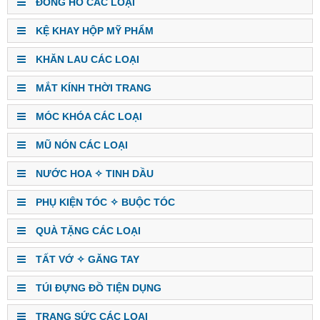
ĐỒNG HỒ CÁC LOẠI
KỆ KHAY HỘP MỸ PHẨM
KHĂN LAU CÁC LOẠI
MẮT KÍNH THỜI TRANG
MÓC KHÓA CÁC LOẠI
MŨ NÓN CÁC LOẠI
NƯỚC HOA ✧ TINH DẦU
PHỤ KIỆN TÓC ✧ BUỘC TÓC
QUÀ TẶNG CÁC LOẠI
TẤT VỚ ✧ GĂNG TAY
TÚI ĐỰNG ĐỒ TIỆN DỤNG
TRANG SỨC CÁC LOẠI