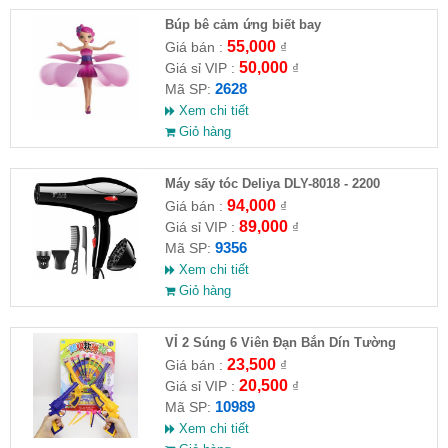
​Búp bê cảm ứng biết bay
55,000
Giá bán :
₫
50,000
Giá sỉ VIP :
₫
2628
Mã SP:
Xem chi tiết
Giỏ hàng
Máy sấy tóc Deliya DLY-8018 - 2200
94,000
Giá bán :
₫
89,000
Giá sỉ VIP :
₫
9356
Mã SP:
Xem chi tiết
Giỏ hàng
VỈ 2 Súng 6 Viên Đạn Bắn Dín Tường
23,500
Giá bán :
₫
20,500
Giá sỉ VIP :
₫
10989
Mã SP:
Xem chi tiết