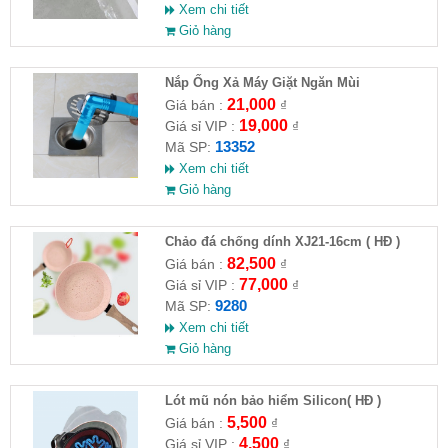
Xem chi tiết
Giỏ hàng
Nắp Ống Xả Máy Giặt Ngăn Mùi
21,000
Giá bán :
₫
19,000
Giá sỉ VIP :
₫
13352
Mã SP:
Xem chi tiết
Giỏ hàng
Chảo đá chống dính XJ21-16cm ( HĐ )
82,500
Giá bán :
₫
77,000
Giá sỉ VIP :
₫
9280
Mã SP:
Xem chi tiết
Giỏ hàng
Lót mũ nón bảo hiểm Silicon( HĐ )
5,500
Giá bán :
₫
4,500
Giá sỉ VIP :
₫