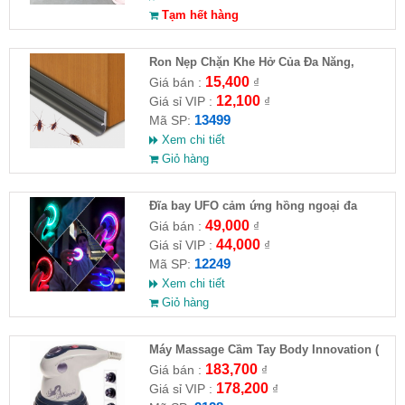
Tạm hết hàng
Ron Nẹp Chặn Khe Hở Của Đa Năng,
Chống Côn Trùng( HĐ )
15,400
Giá bán :
₫
12,100
Giá sỉ VIP :
₫
13499
Mã SP:
Xem chi tiết
Giỏ hàng
Đĩa bay UFO cảm ứng hồng ngoại đa
chiều tự động bay về
49,000
Giá bán :
₫
44,000
Giá sỉ VIP :
₫
12249
Mã SP:
Xem chi tiết
Giỏ hàng
Máy Massage Cầm Tay Body Innovation (
HĐ )
183,700
Giá bán :
₫
178,200
Giá sỉ VIP :
₫