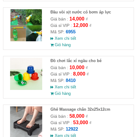
Đầu vòi xịt nước có bơm áp lực
14,000
Giá bán :
₫
12,000
Giá sỉ VIP :
₫
6955
Mã SP:
Xem chi tiết
Giỏ hàng
Đồ chơi lắc xí ngầu cho bé
10,000
Giá bán :
₫
8,000
Giá sỉ VIP :
₫
8410
Mã SP:
Xem chi tiết
Giỏ hàng
Ghế Massage chân 32x25x12cm
58,000
Giá bán :
₫
53,000
Giá sỉ VIP :
₫
12922
Mã SP:
Xem chi tiết