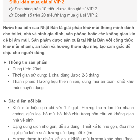
Điều kiện mua giá sỉ VIP 2
Đơn hàng trên 10 triệu được tính giá sỉ VIP 2
Doanh số trên 20 triệu/tháng mua giá sỉ VIP 2
Nước hoa bồn cầu Nhật Bản là giải pháp khử mùi thông minh dành
cho toilet, nhà vệ sinh gia đình, văn phòng hoặc các không gian kín
dễ bị ám mùi. Sản phẩm được sản xuất tại Nhật Bản với công thức
khử mùi nhanh, an toàn và hương thơm dịu nhẹ, tạo cảm giác dễ
chịu cho người dùng.
►
Thông tin sản phẩm
Dung tích: 20ml
Thời gian sử dụng: 1 chai dùng được 2-3 tháng
Thành phần: Hương liệu thiên nhiên, dung môi an toàn, chất khử
mùi chuyên dụng
►
Đặc điểm nổi bật
Khử mùi hiệu quả chỉ với 1-2 giọt: Hương thơm lan tỏa nhanh
chóng, giúp loại bỏ mùi hôi khó chịu trong bồn cầu và không gian
nhà vệ sinh.
Dạng dung dịch nhỏ gọn, dễ sử dụng: Thiết kế lọ nhỏ gọn, đầu nhỏ
giọt giúp kiểm soát lượng sử dụng tiết kiệm.
Hương thơm tự nhiên, dễ chịu: Nhiều mùi hương khác nhau (hoa,