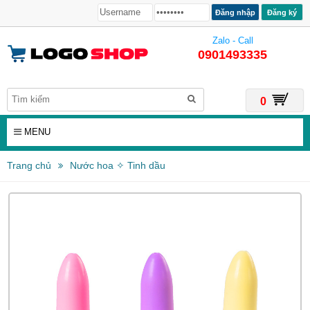
Đăng ký
Zalo - Call
0901493335
0
MENU
Trang chủ
Nước hoa ✧ Tinh dầu