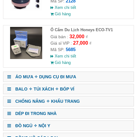
2128
Mã SP:
Xem chi tiết
Giỏ hàng
Ổ Cắm Du Lịch Honeys ECO-TV1
32,000
Giá bán :
₫
27,000
Giá sỉ VIP :
₫
5685
Mã SP:
Xem chi tiết
Giỏ hàng
ÁO MƯA ✧ DỤNG CỤ ĐI MƯA
BALO ✧ TÚI XÁCH ✧ BÓP VÍ
CHỐNG NẮNG ✧ KHẨU TRANG
DÉP ĐI TRONG NHÀ
ĐỒ NGỦ ✧ NỘI Y