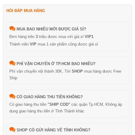
HỎI ĐÁP MUA HÀNG
MUA BAO NHIÊU MỚI ĐƯỢC GIÁ SỈ?
Đơn hàng trên
3
triệu được mua với giá sỉ
VIP1
Thành viên
VIP
mua 1 sản phẩm cũng được giá sỉ
PHÍ VẬN CHUYỂN Ở TP.HCM BAO NHIÊU?
Phí vận chuyển nội thành 30K, Tới
SHOP
mua hàng được Free
Ship
CÓ GIAO HÀNG THU TIỀN KHÔNG?
Có giao hàng thu tiền
"SHIP COD"
các quận Tp.HCM, Không áp
dụng giao hàng thu tiền ở Tỉnh Thành khác
SHOP CÓ GỬI HÀNG VỀ TỈNH KHÔNG?