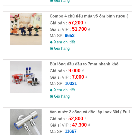
Giỏ hàng
Combo 4 chú tiểu múa võ ôm bình rượu (
HĐ )
57,200
Giá bán :
₫
51,700
Giá sỉ VIP :
₫
9653
Mã SP:
Xem chi tiết
Giỏ hàng
Bút lông dầu đầu to 7mm nhanh khô
9,000
Giá bán :
₫
7,000
Giá sỉ VIP :
₫
10321
Mã SP:
Xem chi tiết
Giỏ hàng
Van nước 2 cổng xả độc lập inox 304 ( Full
VAT )
52,800
Giá bán :
₫
47,300
Giá sỉ VIP :
₫
11667
Mã SP: