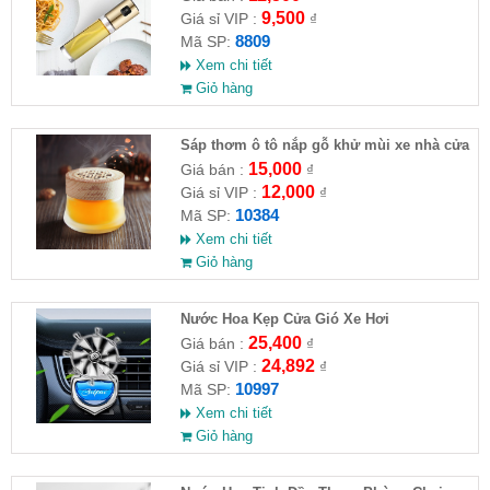
9,500
Giá sỉ VIP :
₫
8809
Mã SP:
Xem chi tiết
Giỏ hàng
Sáp thơm ô tô nắp gỗ khử mùi xe nhà cửa
15,000
Giá bán :
₫
12,000
Giá sỉ VIP :
₫
10384
Mã SP:
Xem chi tiết
Giỏ hàng
Nước Hoa Kẹp Cửa Gió Xe Hơi
25,400
Giá bán :
₫
24,892
Giá sỉ VIP :
₫
10997
Mã SP:
Xem chi tiết
Giỏ hàng