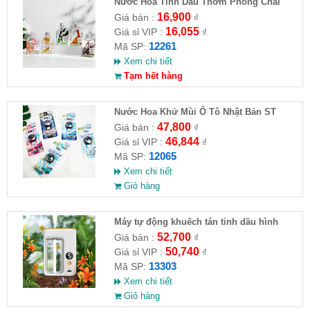
Nước Hoa Tinh Dầu Thơm Phòng Chai
100ml
16,900
Giá bán :
₫
16,055
Giá sỉ VIP :
₫
12261
Mã SP:
Xem chi tiết
Tạm hết hàng
Nước Hoa Khử Mùi Ô Tô Nhật Bản ST
Floral Hương Hoa Cỏ 3.2mL
47,800
Giá bán :
₫
46,844
Giá sỉ VIP :
₫
12065
Mã SP:
Xem chi tiết
Giỏ hàng
Máy tự động khuếch tán tinh dầu hình
vuông
52,700
Giá bán :
₫
50,740
Giá sỉ VIP :
₫
13303
Mã SP:
Xem chi tiết
Giỏ hàng