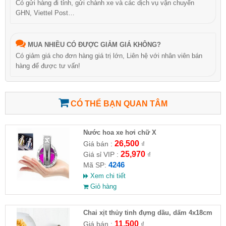
Có gửi hàng đi tỉnh, gửi chành xe và các dịch vụ vận chuyển
GHN, Viettel Post…
MUA NHIỀU CÓ ĐƯỢC GIẢM GIÁ KHÔNG?
Có giảm giá cho đơn hàng giá trị lớn, Liên hệ với nhân viên bán
hàng để được tư vấn!
CÓ THỂ BẠN QUAN TÂM
Nước hoa xe hơi chữ X
26,500
Giá bán :
₫
25,970
Giá sỉ VIP :
₫
4246
Mã SP:
Xem chi tiết
Giỏ hàng
Chai xịt thủy tinh đựng dầu, dấm 4x18cm
-100ml
11,500
Giá bán :
₫