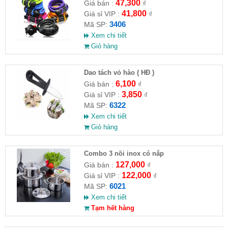
47,300
Giá bán :
₫
41,800
Giá sỉ VIP :
₫
3406
Mã SP:
Xem chi tiết
Giỏ hàng
Dao tách vỏ hào ( HĐ )
6,100
Giá bán :
₫
3,850
Giá sỉ VIP :
₫
6322
Mã SP:
Xem chi tiết
Giỏ hàng
Combo 3 nồi inox có nắp
127,000
Giá bán :
₫
122,000
Giá sỉ VIP :
₫
6021
Mã SP:
Xem chi tiết
Tạm hết hàng