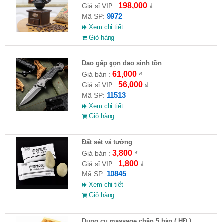
198,000
Giá sỉ VIP :
₫
9972
Mã SP:
Xem chi tiết
Giỏ hàng
Dao gấp gọn dao sinh tồn
61,000
Giá bán :
₫
56,000
Giá sỉ VIP :
₫
11513
Mã SP:
Xem chi tiết
Giỏ hàng
Đất sét vá tường
3,800
Giá bán :
₫
1,800
Giá sỉ VIP :
₫
10845
Mã SP:
Xem chi tiết
Giỏ hàng
Dụng cụ massage chân 5 bàn ( HĐ )