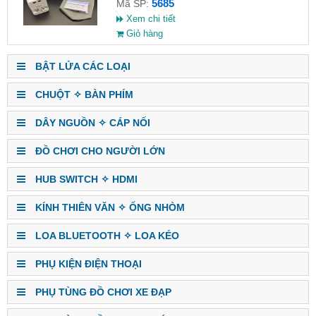
5685
Mã SP:
Xem chi tiết
Giỏ hàng
BẬT LỬA CÁC LOẠI
CHUỘT ✧ BÀN PHÍM
DÂY NGUỒN ✧ CÁP NỐI
ĐỒ CHƠI CHO NGƯỜI LỚN
HUB SWITCH ✧ HDMI
KÍNH THIÊN VĂN ✧ ỐNG NHÒM
LOA BLUETOOTH ✧ LOA KÉO
PHỤ KIỆN ĐIỆN THOẠI
PHỤ TÙNG ĐỒ CHƠI XE ĐẠP