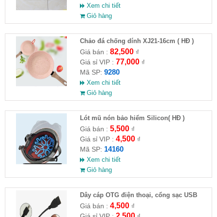
Xem chi tiết
Giỏ hàng
Chảo đá chống dính XJ21-16cm ( HĐ )
82,500
Giá bán :
₫
77,000
Giá sỉ VIP :
₫
9280
Mã SP:
Xem chi tiết
Giỏ hàng
Lót mũ nón bảo hiểm Silicon( HĐ )
5,500
Giá bán :
₫
4,500
Giá sỉ VIP :
₫
14160
Mã SP:
Xem chi tiết
Giỏ hàng
Dây cáp OTG điện thoại, cổng sạc USB
4,500
Giá bán :
₫
2,500
Giá sỉ VIP :
₫