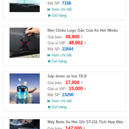
7156
Mã SP:
Xem chi tiết
Giỏ hàng
Đèn Chiều Logo Gắn Cửa Xe Hơi Nhiều
Hình
49,900
Giá bán :
₫
48,902
Giá sỉ VIP :
₫
11844
Mã SP:
Xem chi tiết
Giỏ hàng
Sáp thơm xe hơi TEJI
17,000
Giá bán :
₫
15,000
Giá sỉ VIP :
₫
13290
Mã SP:
Xem chi tiết
Giỏ hàng
Máy Bơm Xe Hơi 12v ST-211 Tích Hợp Đèn
147,000
Giá bán :
₫