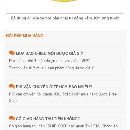
Bộ dụng cũ rửa xe hơi bàn chải tự dộng kèm 10m ống nước
HỎI ĐÁP MUA HÀNG
MUA BAO NHIÊU MỚI ĐƯỢC GIÁ SỈ?
Đơn hàng trên
3
triệu được mua với giá sỉ
VIP1
Thành viên
VIP
mua 1 sản phẩm cũng được giá sỉ
PHÍ VẬN CHUYỂN Ở TP.HCM BAO NHIÊU?
Phí vận chuyển nội thành 30K, Tới
SHOP
mua hàng được Free
Ship
CÓ GIAO HÀNG THU TIỀN KHÔNG?
Có giao hàng thu tiền
"SHIP COD"
các quận Tp.HCM, Không áp