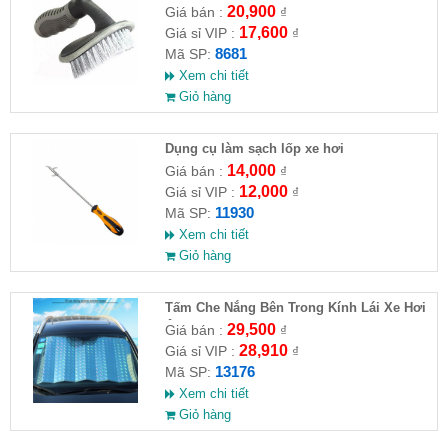
20,900
Giá bán :
₫
17,600
Giá sỉ VIP :
₫
8681
Mã SP:
Xem chi tiết
Giỏ hàng
Dụng cụ làm sạch lốp xe hơi
14,000
Giá bán :
₫
12,000
Giá sỉ VIP :
₫
11930
Mã SP:
Xem chi tiết
Giỏ hàng
Tấm Che Nắng Bên Trong Kính Lái Xe Hơi
Ô Tô Có Phản Quang
29,500
Giá bán :
₫
28,910
Giá sỉ VIP :
₫
13176
Mã SP:
Xem chi tiết
Giỏ hàng