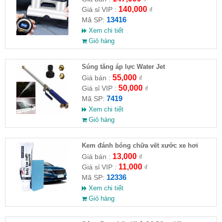
140,000
Giá sỉ VIP :
₫
13416
Mã SP:
Xem chi tiết
Giỏ hàng
Súng tăng áp lực Water Jet
55,000
Giá bán :
₫
50,000
Giá sỉ VIP :
₫
7419
Mã SP:
Xem chi tiết
Giỏ hàng
Kem đánh bóng chữa vết xước xe hơi
13,000
Giá bán :
₫
11,000
Giá sỉ VIP :
₫
12336
Mã SP:
Xem chi tiết
Giỏ hàng