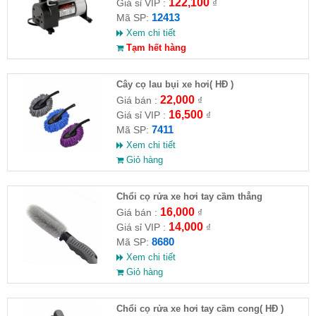
122,100
Giá sỉ VIP :
₫
12413
Mã SP:
Xem chi tiết
Tạm hết hàng
Cây cọ lau bụi xe hơi( HĐ )
22,000
Giá bán :
₫
16,500
Giá sỉ VIP :
₫
7411
Mã SP:
Xem chi tiết
Giỏ hàng
Chổi cọ rửa xe hơi tay cầm thẳng
16,000
Giá bán :
₫
14,000
Giá sỉ VIP :
₫
8680
Mã SP:
Xem chi tiết
Giỏ hàng
Chổi cọ rửa xe hơi tay cầm cong( HĐ )