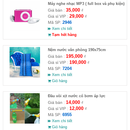
Máy nghe nhạc MP3 ( full box và phụ kiện)
35,000
Giá bán :
₫
29,000
Giá sỉ VIP :
₫
2946
Mã SP:
Xem chi tiết
Tạm hết hàng
Nệm nước văn phòng 190x75cm
195,000
Giá bán :
₫
190,000
Giá sỉ VIP :
₫
7204
Mã SP:
Xem chi tiết
Giỏ hàng
Đầu vòi xịt nước có bơm áp lực
14,000
Giá bán :
₫
12,000
Giá sỉ VIP :
₫
6955
Mã SP:
Xem chi tiết
Giỏ hàng