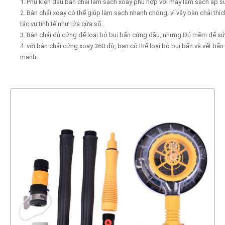
1. Phụ kiện đầu bàn chải làm sạch xoay phù hợp với máy làm sạch áp s
2. Bàn chải xoay có thể giúp làm sạch nhanh chóng, vì vậy bàn chải thíc
tác vụ tinh tế như rửa cửa sổ.
3. Bàn chải đủ cứng để loại bỏ bụi bẩn cứng đầu, nhưng Đủ mềm để sử
4. với bàn chải cứng xoay 360 độ, bạn có thể loại bỏ bụi bẩn và vết 
manh.