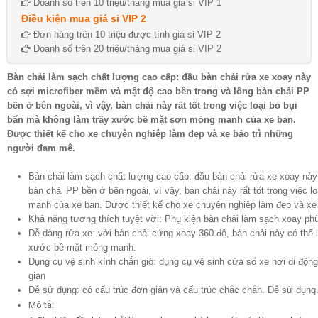
Doanh số trên 10 triệu/tháng mua giá sỉ VIP 1
Điều kiện mua giá sỉ VIP 2
Đơn hàng trên 10 triệu được tính giá sỉ VIP 2
Doanh số trên 20 triệu/tháng mua giá sỉ VIP 2
Bàn chải làm sạch chất lượng cao cấp: đầu bàn chải rửa xe xoay này
có sợi microfiber mềm và mật độ cao bên trong và lông bàn chải PP
bền ở bên ngoài, vì vậy, bàn chải này rất tốt trong việc loại bỏ bụi
bẩn mà không làm trầy xước bề mặt sơn mỏng manh của xe bạn.
Được thiết kế cho xe chuyên nghiệp làm đẹp và xe bảo trì những
người đam mê.
Bàn chải làm sạch chất lượng cao cấp: đầu bàn chải rửa xe xoay này
bàn chải PP bền ở bên ngoài, vì vậy, bàn chải này rất tốt trong việc
manh của xe bạn. Được thiết kế cho xe chuyên nghiệp làm đẹp và xe
Khả năng tương thích tuyệt vời: Phụ kiện bàn chải làm sạch xoay ph
Dễ dàng rửa xe: với bàn chải cứng xoay 360 độ, bàn chải này có thể l
xước bề mặt mỏng manh.
Dụng cụ vệ sinh kính chắn gió: dụng cụ vệ sinh cửa sổ xe hơi di động
gian
Dễ sử dụng: có cấu trúc đơn giản và cấu trúc chắc chắn. Dễ sử dụng
Mô tả: