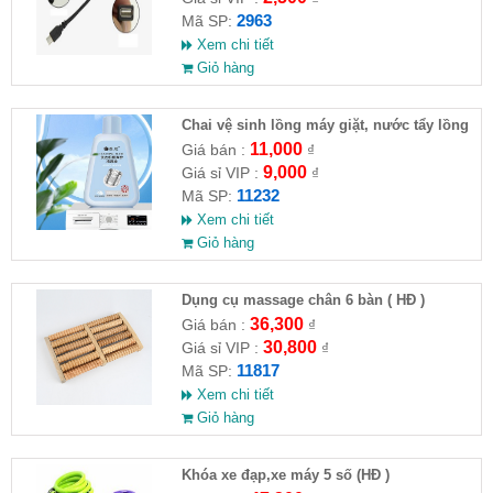
2963
Mã SP:
Xem chi tiết
Giỏ hàng
Chai vệ sinh lồng máy giặt, nước tẩy lồng
máy giặt CLEANING FLUID
11,000
Giá bán :
₫
9,000
Giá sỉ VIP :
₫
11232
Mã SP:
Xem chi tiết
Giỏ hàng
Dụng cụ massage chân 6 bàn ( HĐ )
36,300
Giá bán :
₫
30,800
Giá sỉ VIP :
₫
11817
Mã SP:
Xem chi tiết
Giỏ hàng
Khóa xe đạp,xe máy 5 số (HĐ )