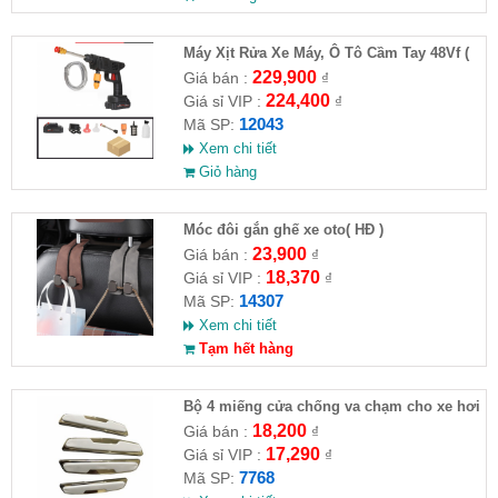
Máy Xịt Rửa Xe Máy, Ô Tô Cầm Tay 48Vf (
HĐ )
229,900
Giá bán :
₫
224,400
Giá sỉ VIP :
₫
12043
Mã SP:
Xem chi tiết
Giỏ hàng
Móc đôi gắn ghế xe oto( HĐ )
23,900
Giá bán :
₫
18,370
Giá sỉ VIP :
₫
14307
Mã SP:
Xem chi tiết
Tạm hết hàng
Bộ 4 miếng cửa chống va chạm cho xe hơi
18,200
Giá bán :
₫
17,290
Giá sỉ VIP :
₫
7768
Mã SP: