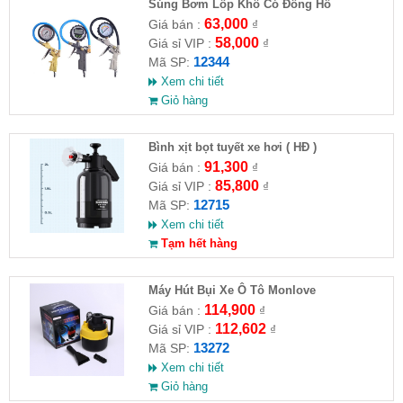
Súng Bơm Lốp Khô Có Đồng Hồ
63,000
Giá bán :
₫
58,000
Giá sỉ VIP :
₫
12344
Mã SP:
Xem chi tiết
Giỏ hàng
Bình xịt bọt tuyết xe hơi ( HĐ )
91,300
Giá bán :
₫
85,800
Giá sỉ VIP :
₫
12715
Mã SP:
Xem chi tiết
Tạm hết hàng
Máy Hút Bụi Xe Ô Tô Monlove
114,900
Giá bán :
₫
112,602
Giá sỉ VIP :
₫
13272
Mã SP:
Xem chi tiết
Giỏ hàng