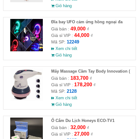
Giỏ hàng
Đĩa bay UFO cảm ứng hồng ngoại đa
chiều tự động bay về
49,000
Giá bán :
₫
44,000
Giá sỉ VIP :
₫
12249
Mã SP:
Xem chi tiết
Giỏ hàng
Máy Massage Cầm Tay Body Innovation (
HĐ )
183,700
Giá bán :
₫
178,200
Giá sỉ VIP :
₫
2128
Mã SP:
Xem chi tiết
Giỏ hàng
Ổ Cắm Du Lịch Honeys ECO-TV1
32,000
Giá bán :
₫
27,000
Giá sỉ VIP :
₫