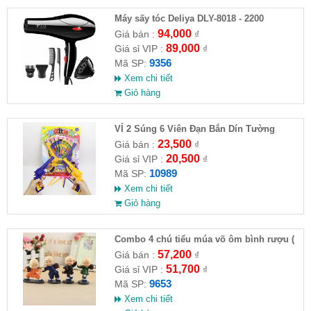
Máy sấy tóc Deliya DLY-8018 - 2200
94,000
Giá bán :
₫
89,000
Giá sỉ VIP :
₫
9356
Mã SP:
Xem chi tiết
Giỏ hàng
VỈ 2 Súng 6 Viên Đạn Bắn Dín Tường
23,500
Giá bán :
₫
20,500
Giá sỉ VIP :
₫
10989
Mã SP:
Xem chi tiết
Giỏ hàng
Combo 4 chú tiểu múa võ ôm bình rượu (
HĐ )
57,200
Giá bán :
₫
51,700
Giá sỉ VIP :
₫
9653
Mã SP:
Xem chi tiết