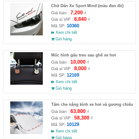
Chữ Dán Xe Sport Mind (màu đen đỏ)
7,200
Giá bán :
₫
6,840
Giá sỉ VIP :
₫
10360
Mã SP:
Xem chi tiết
Giỏ hàng
Móc hình gấu treo sau ghế xe hơi
10,000
Giá bán :
₫
8,000
Giá sỉ VIP :
₫
12169
Mã SP:
Xem chi tiết
Giỏ hàng
Tấm che nắng kính xe hơi và gương chiếu
hậu (Full VAT )
63,800
Giá bán :
₫
58,300
Giá sỉ VIP :
₫
10129
Mã SP:
Xem chi tiết
Giỏ hàng