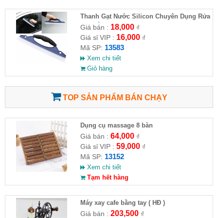
Thanh Gạt Nước Silicon Chuyên Dụng Rửa
Kính Ô Tô, Xe Hơi
18,000
Giá bán :
₫
16,000
Giá sỉ VIP :
₫
13583
Mã SP:
Xem chi tiết
Giỏ hàng
TOP SẢN PHẨM BÁN CHẠY
Dụng cụ massage 8 bàn
64,000
Giá bán :
₫
59,000
Giá sỉ VIP :
₫
13152
Mã SP:
Xem chi tiết
Tạm hết hàng
Máy xay cafe bằng tay ( HĐ )
203,500
Giá bán :
₫