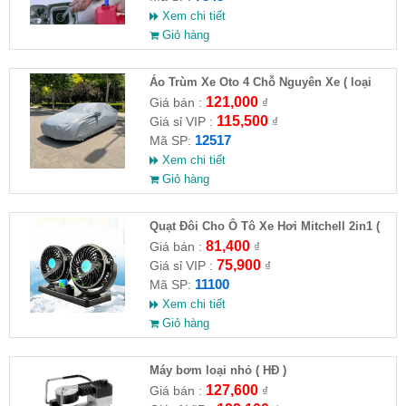
Xem chi tiết
Giỏ hàng
Áo Trùm Xe Oto 4 Chỗ Nguyên Xe ( loại
lớn )( HĐ )
121,000
Giá bán :
₫
115,500
Giá sỉ VIP :
₫
12517
Mã SP:
Xem chi tiết
Giỏ hàng
Quạt Đôi Cho Ô Tô Xe Hơi Mitchell 2in1 (
HĐ )
81,400
Giá bán :
₫
75,900
Giá sỉ VIP :
₫
11100
Mã SP:
Xem chi tiết
Giỏ hàng
Máy bơm loại nhỏ ( HĐ )
127,600
Giá bán :
₫