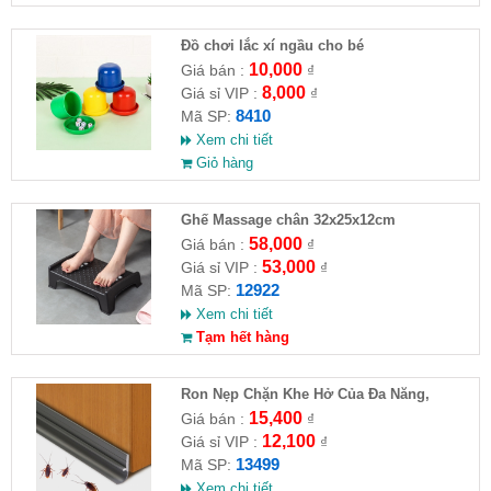
Đồ chơi lắc xí ngầu cho bé
10,000
Giá bán :
₫
8,000
Giá sỉ VIP :
₫
8410
Mã SP:
Xem chi tiết
Giỏ hàng
Ghế Massage chân 32x25x12cm
58,000
Giá bán :
₫
53,000
Giá sỉ VIP :
₫
12922
Mã SP:
Xem chi tiết
Tạm hết hàng
Ron Nẹp Chặn Khe Hở Của Đa Năng,
Chống Côn Trùng( HĐ )
15,400
Giá bán :
₫
12,100
Giá sỉ VIP :
₫
13499
Mã SP:
Xem chi tiết