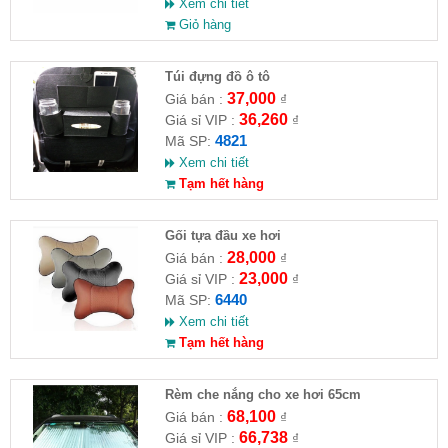
Xem chi tiết
Giỏ hàng
Túi đựng đồ ô tô
37,000
Giá bán :
₫
36,260
Giá sỉ VIP :
₫
4821
Mã SP:
Xem chi tiết
Tạm hết hàng
Gối tựa đầu xe hơi
28,000
Giá bán :
₫
23,000
Giá sỉ VIP :
₫
6440
Mã SP:
Xem chi tiết
Tạm hết hàng
Rèm che nắng cho xe hơi 65cm
68,100
Giá bán :
₫
66,738
Giá sỉ VIP :
₫