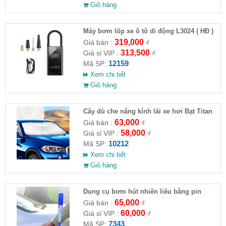
Giỏ hàng
Máy bơm lốp xe ô tô di động L3024 ( HĐ )
319,000
Giá bán :
₫
313,500
Giá sỉ VIP :
₫
12159
Mã SP:
Xem chi tiết
Giỏ hàng
Cây dù che nắng kính lái xe hơi Bạt Titan
63,000
Giá bán :
₫
58,000
Giá sỉ VIP :
₫
10212
Mã SP:
Xem chi tiết
Giỏ hàng
Dụng cụ bơm hút nhiên liêu bằng pin
65,000
Giá bán :
₫
60,000
Giá sỉ VIP :
₫
7343
Mã SP: