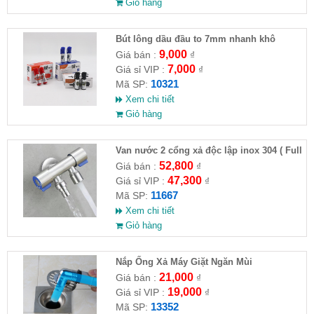
Giỏ hàng
Bút lông dầu đầu to 7mm nhanh khô
9,000
Giá bán :
₫
7,000
Giá sỉ VIP :
₫
10321
Mã SP:
Xem chi tiết
Giỏ hàng
Van nước 2 cổng xả độc lập inox 304 ( Full
VAT )
52,800
Giá bán :
₫
47,300
Giá sỉ VIP :
₫
11667
Mã SP:
Xem chi tiết
Giỏ hàng
Nắp Ống Xả Máy Giặt Ngăn Mùi
21,000
Giá bán :
₫
19,000
Giá sỉ VIP :
₫
13352
Mã SP: