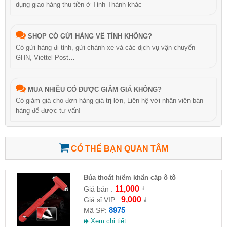
dụng giao hàng thu tiền ở Tỉnh Thành khác
SHOP CÓ GỬI HÀNG VỀ TỈNH KHÔNG?
Có gửi hàng đi tỉnh, gửi chành xe và các dịch vụ vận chuyển
GHN, Viettel Post…
MUA NHIỀU CÓ ĐƯỢC GIẢM GIÁ KHÔNG?
Có giảm giá cho đơn hàng giá trị lớn, Liên hệ với nhân viên bán
hàng để được tư vấn!
CÓ THỂ BẠN QUAN TÂM
Búa thoát hiểm khẩn cấp ô tô
11,000
Giá bán :
₫
9,000
Giá sỉ VIP :
₫
8975
Mã SP:
Xem chi tiết