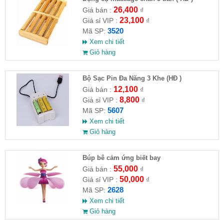
26,400
Giá bán :
₫
23,100
Giá sỉ VIP :
₫
3520
Mã SP:
Xem chi tiết
Giỏ hàng
Bộ Sạc Pin Đa Năng 3 Khe (HĐ )
12,100
Giá bán :
₫
8,800
Giá sỉ VIP :
₫
5607
Mã SP:
Xem chi tiết
Giỏ hàng
​Búp bê cảm ứng biết bay
55,000
Giá bán :
₫
50,000
Giá sỉ VIP :
₫
2628
Mã SP:
Xem chi tiết
Giỏ hàng