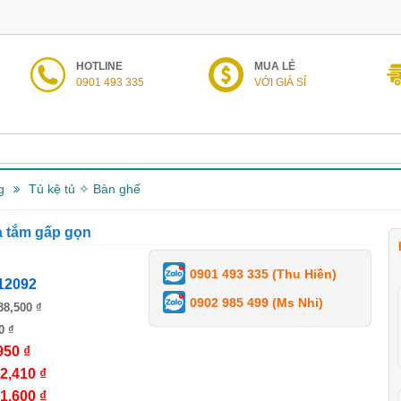
HOTLINE
MUA LẺ
0901 493 335
VỚI GIÁ SỈ
g
Tủ kệ tủ ✧ Bàn ghế
à tắm gấp gọn
0901 493 335 (Thu Hiền)
12092
0902 985 499 (Ms Nhi)
38,500 ₫
0 ₫
950 ₫
2,410 ₫
1,600 ₫