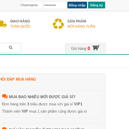
Đăng ký
GIAO HÀNG
SẢN PHẨM
TOÀN QUỐC
MỚI HÀNG TUẦN
0
Giỏ hàng
HỎI ĐÁP MUA HÀNG
MUA BAO NHIÊU MỚI ĐƯỢC GIÁ SỈ?
Đơn hàng trên
3
triệu được mua với giá sỉ
VIP1
Thành viên
VIP
mua 1 sản phẩm cũng được giá sỉ