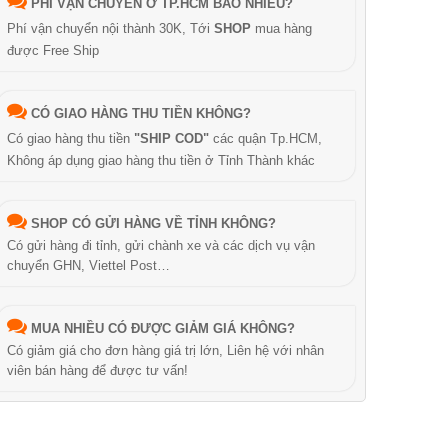
PHÍ VẬN CHUYỂN Ở TP.HCM BAO NHIÊU?
Phí vận chuyển nội thành 30K, Tới
SHOP
mua hàng
được Free Ship
CÓ GIAO HÀNG THU TIỀN KHÔNG?
Có giao hàng thu tiền
"SHIP COD"
các quận Tp.HCM,
Không áp dụng giao hàng thu tiền ở Tỉnh Thành khác
SHOP CÓ GỬI HÀNG VỀ TỈNH KHÔNG?
Có gửi hàng đi tỉnh, gửi chành xe và các dịch vụ vận
chuyển GHN, Viettel Post…
MUA NHIỀU CÓ ĐƯỢC GIẢM GIÁ KHÔNG?
Có giảm giá cho đơn hàng giá trị lớn, Liên hệ với nhân
viên bán hàng để được tư vấn!