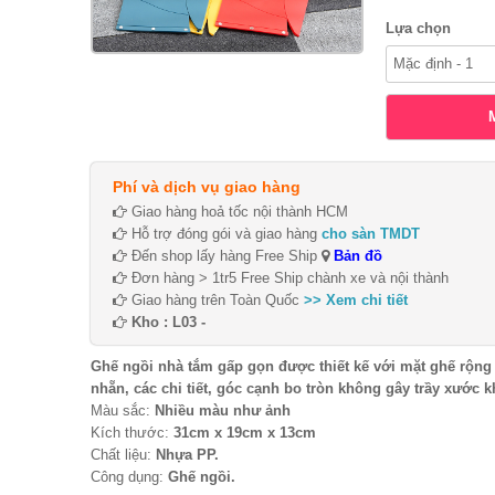
Lựa chọn
Phí và dịch vụ giao hàng
Giao hàng hoả tốc nội thành HCM
Hỗ trợ đóng gói và giao hàng
cho sàn TMDT
Đến shop lấy hàng Free Ship
Bản đồ
Đơn hàng > 1tr5 Free Ship chành xe và nội thành
Giao hàng trên Toàn Quốc
>> Xem chi tiết
Kho : L03 -
Ghế ngồi nhà tắm gấp gọn được thiết kế với mặt ghế rộng 
nhẵn, các chi tiết, góc cạnh bo tròn không gây trầy xước k
Màu sắc:
Nhiều màu như ảnh
Kích thước:
31cm x 19cm x 13cm
Chất liệu:
Nhựa PP.
Công dụng:
Ghế ngồi.