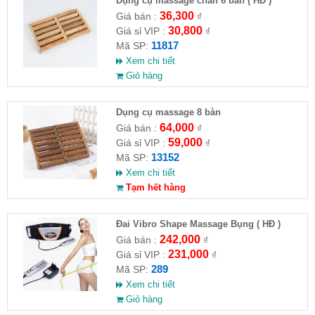
Dụng cụ massage chân 6 bàn ( HĐ )
36,300
Giá bán :
₫
30,800
Giá sỉ VIP :
₫
11817
Mã SP:
Xem chi tiết
Giỏ hàng
Dụng cụ massage 8 bàn
64,000
Giá bán :
₫
59,000
Giá sỉ VIP :
₫
13152
Mã SP:
Xem chi tiết
Tạm hết hàng
Đai Vibro Shape Massage Bụng ( HĐ )
242,000
Giá bán :
₫
231,000
Giá sỉ VIP :
₫
289
Mã SP:
Xem chi tiết
Giỏ hàng