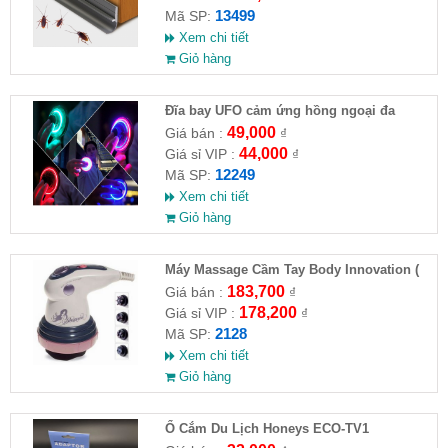
13499
Mã SP:
Xem chi tiết
Giỏ hàng
Đĩa bay UFO cảm ứng hồng ngoại đa
chiều tự động bay về
49,000
Giá bán :
₫
44,000
Giá sỉ VIP :
₫
12249
Mã SP:
Xem chi tiết
Giỏ hàng
Máy Massage Cầm Tay Body Innovation (
HĐ )
183,700
Giá bán :
₫
178,200
Giá sỉ VIP :
₫
2128
Mã SP:
Xem chi tiết
Giỏ hàng
Ổ Cắm Du Lịch Honeys ECO-TV1