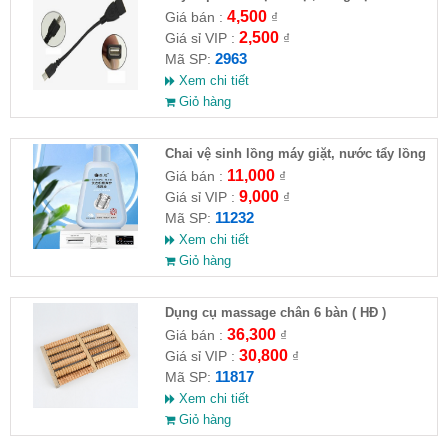
4,500
Giá bán :
₫
2,500
Giá sỉ VIP :
₫
2963
Mã SP:
Xem chi tiết
Giỏ hàng
Chai vệ sinh lồng máy giặt, nước tẩy lồng
máy giặt CLEANING FLUID
11,000
Giá bán :
₫
9,000
Giá sỉ VIP :
₫
11232
Mã SP:
Xem chi tiết
Giỏ hàng
Dụng cụ massage chân 6 bàn ( HĐ )
36,300
Giá bán :
₫
30,800
Giá sỉ VIP :
₫
11817
Mã SP:
Xem chi tiết
Giỏ hàng