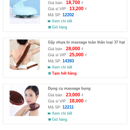
18,700
Giá bán :
₫
13,200
Giá sỉ VIP :
₫
12202
Mã SP:
Xem chi tiết
Giỏ hàng
Gậy nhựa bi massage toàn thân loại 37 hạt
28,000
Giá bán :
₫
25,000
Giá sỉ VIP :
₫
14393
Mã SP:
Xem chi tiết
Tạm hết hàng
Dụng cụ massage bụng
23,000
Giá bán :
₫
18,000
Giá sỉ VIP :
₫
12211
Mã SP:
Xem chi tiết
Giỏ hàng