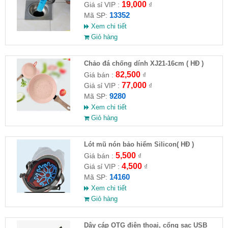
19,000
Giá sỉ VIP :
₫
13352
Mã SP:
Xem chi tiết
Giỏ hàng
Chảo đá chống dính XJ21-16cm ( HĐ )
82,500
Giá bán :
₫
77,000
Giá sỉ VIP :
₫
9280
Mã SP:
Xem chi tiết
Giỏ hàng
Lót mũ nón bảo hiểm Silicon( HĐ )
5,500
Giá bán :
₫
4,500
Giá sỉ VIP :
₫
14160
Mã SP:
Xem chi tiết
Giỏ hàng
Dây cáp OTG điện thoại, cổng sạc USB