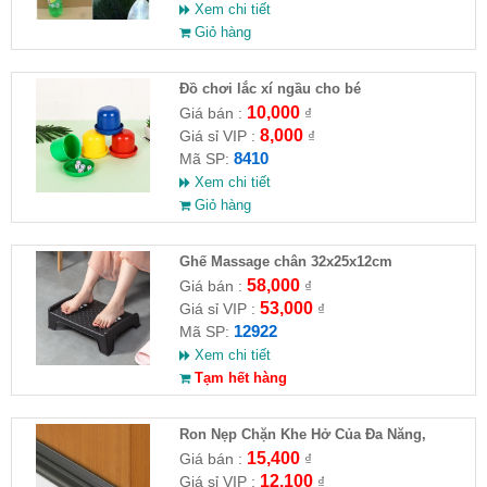
Xem chi tiết
Giỏ hàng
Đồ chơi lắc xí ngầu cho bé
10,000
Giá bán :
₫
8,000
Giá sỉ VIP :
₫
8410
Mã SP:
Xem chi tiết
Giỏ hàng
Ghế Massage chân 32x25x12cm
58,000
Giá bán :
₫
53,000
Giá sỉ VIP :
₫
12922
Mã SP:
Xem chi tiết
Tạm hết hàng
Ron Nẹp Chặn Khe Hở Của Đa Năng,
Chống Côn Trùng( HĐ )
15,400
Giá bán :
₫
12,100
Giá sỉ VIP :
₫