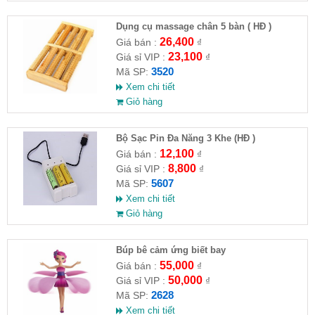
Dụng cụ massage chân 5 bàn ( HĐ )
26,400
Giá bán :
₫
23,100
Giá sỉ VIP :
₫
3520
Mã SP:
Xem chi tiết
Giỏ hàng
Bộ Sạc Pin Đa Năng 3 Khe (HĐ )
12,100
Giá bán :
₫
8,800
Giá sỉ VIP :
₫
5607
Mã SP:
Xem chi tiết
Giỏ hàng
​Búp bê cảm ứng biết bay
55,000
Giá bán :
₫
50,000
Giá sỉ VIP :
₫
2628
Mã SP:
Xem chi tiết