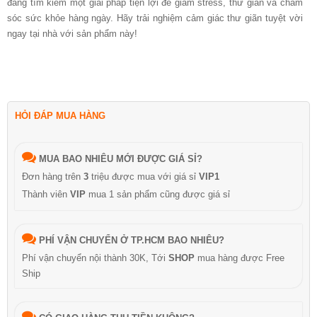
đang tìm kiếm một giải pháp tiện lợi để giảm stress, thư giãn và chăm
sóc sức khỏe hàng ngày. Hãy trải nghiệm cảm giác thư giãn tuyệt vời
ngay tại nhà với sản phẩm này!
HỎI ĐÁP MUA HÀNG
MUA BAO NHIÊU MỚI ĐƯỢC GIÁ SỈ?
Đơn hàng trên
3
triệu được mua với giá sỉ
VIP1
Thành viên
VIP
mua 1 sản phẩm cũng được giá sỉ
PHÍ VẬN CHUYỂN Ở TP.HCM BAO NHIÊU?
Phí vận chuyển nội thành 30K, Tới
SHOP
mua hàng được Free
Ship