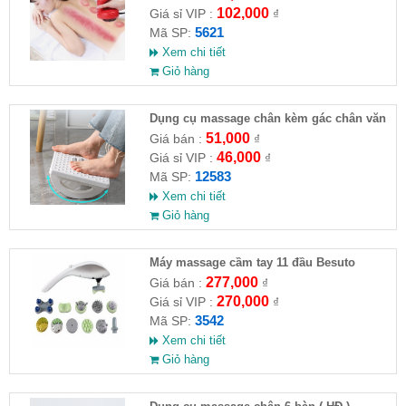
102,000
Giá sỉ VIP :
₫
5621
Mã SP:
Xem chi tiết
Giỏ hàng
Dụng cụ massage chân kèm gác chân văn
phòng
51,000
Giá bán :
₫
46,000
Giá sỉ VIP :
₫
12583
Mã SP:
Xem chi tiết
Giỏ hàng
Máy massage cầm tay 11 đầu Besuto
277,000
Giá bán :
₫
270,000
Giá sỉ VIP :
₫
3542
Mã SP:
Xem chi tiết
Giỏ hàng