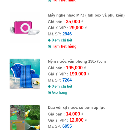
Tạm hết hàng
Máy nghe nhạc MP3 ( full box và phụ kiện)
35,000
Giá bán :
₫
29,000
Giá sỉ VIP :
₫
2946
Mã SP:
Xem chi tiết
Tạm hết hàng
Nệm nước văn phòng 190x75cm
195,000
Giá bán :
₫
190,000
Giá sỉ VIP :
₫
7204
Mã SP:
Xem chi tiết
Giỏ hàng
Đầu vòi xịt nước có bơm áp lực
14,000
Giá bán :
₫
12,000
Giá sỉ VIP :
₫
6955
Mã SP: