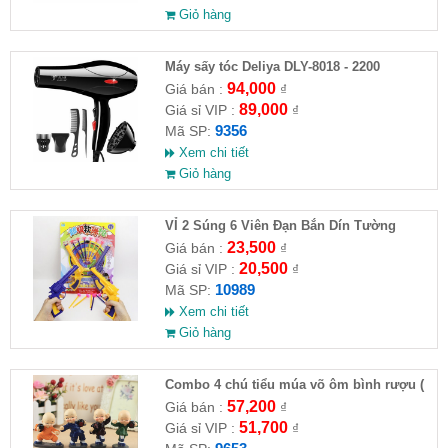
Giỏ hàng
Máy sấy tóc Deliya DLY-8018 - 2200
94,000
Giá bán :
₫
89,000
Giá sỉ VIP :
₫
9356
Mã SP:
Xem chi tiết
Giỏ hàng
VỈ 2 Súng 6 Viên Đạn Bắn Dín Tường
23,500
Giá bán :
₫
20,500
Giá sỉ VIP :
₫
10989
Mã SP:
Xem chi tiết
Giỏ hàng
Combo 4 chú tiểu múa võ ôm bình rượu (
HĐ )
57,200
Giá bán :
₫
51,700
Giá sỉ VIP :
₫