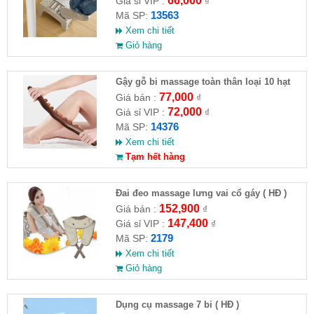
66,000
Giá sỉ VIP :
₫
13563
Mã SP:
Xem chi tiết
Giỏ hàng
Gậy gỗ bi massage toàn thân loại 10 hạt
77,000
Giá bán :
₫
72,000
Giá sỉ VIP :
₫
14376
Mã SP:
Xem chi tiết
Tạm hết hàng
Đai đeo massage lưng vai cổ gáy ( HĐ )
152,900
Giá bán :
₫
147,400
Giá sỉ VIP :
₫
2179
Mã SP:
Xem chi tiết
Giỏ hàng
Dụng cụ massage 7 bi ( HĐ )