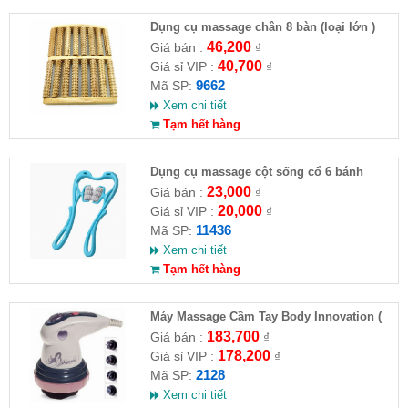
Dụng cụ massage chân 8 bàn (loại lớn )
(HĐ)
46,200
Giá bán :
₫
40,700
Giá sỉ VIP :
₫
9662
Mã SP:
Xem chi tiết
Tạm hết hàng
Dụng cụ massage cột sống cổ 6 bánh
23,000
Giá bán :
₫
20,000
Giá sỉ VIP :
₫
11436
Mã SP:
Xem chi tiết
Tạm hết hàng
Máy Massage Cầm Tay Body Innovation (
HĐ )
183,700
Giá bán :
₫
178,200
Giá sỉ VIP :
₫
2128
Mã SP:
Xem chi tiết