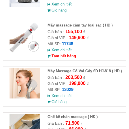
Xem chi tiết
Giỏ hàng
Máy massage cầm tay loại sạc ( HĐ )
155,100
Giá bán :
₫
149,600
Giá sỉ VIP :
₫
11748
Mã SP:
Xem chi tiết
Tạm hết hàng
Máy Massage Cổ Vai Gáy 6D HJ-818 ( HĐ )
203,500
Giá bán :
₫
198,000
Giá sỉ VIP :
₫
13029
Mã SP:
Xem chi tiết
Giỏ hàng
Ghế kê chân massage ( HĐ )
71,500
Giá bán :
₫