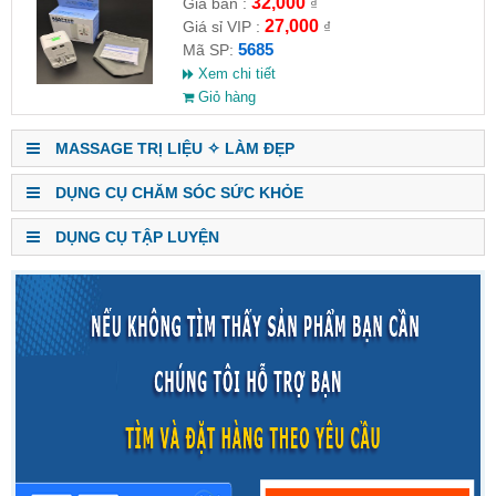
32,000
Giá bán :
₫
27,000
Giá sỉ VIP :
₫
5685
Mã SP:
Xem chi tiết
Giỏ hàng
MASSAGE TRỊ LIỆU ✧ LÀM ĐẸP
DỤNG CỤ CHĂM SÓC SỨC KHỎE
DỤNG CỤ TẬP LUYỆN