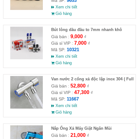
9653
Mã SP:
Xem chi tiết
Giỏ hàng
Bút lông dầu đầu to 7mm nhanh khô
9,000
Giá bán :
₫
7,000
Giá sỉ VIP :
₫
10321
Mã SP:
Xem chi tiết
Giỏ hàng
Van nước 2 cổng xả độc lập inox 304 ( Full
VAT )
52,800
Giá bán :
₫
47,300
Giá sỉ VIP :
₫
11667
Mã SP:
Xem chi tiết
Giỏ hàng
Nắp Ống Xả Máy Giặt Ngăn Mùi
21,000
Giá bán :
₫