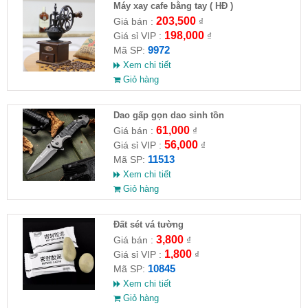
Máy xay cafe bằng tay ( HĐ )
203,500
Giá bán :
₫
198,000
Giá sỉ VIP :
₫
9972
Mã SP:
Xem chi tiết
Giỏ hàng
Dao gấp gọn dao sinh tồn
61,000
Giá bán :
₫
56,000
Giá sỉ VIP :
₫
11513
Mã SP:
Xem chi tiết
Giỏ hàng
Đất sét vá tường
3,800
Giá bán :
₫
1,800
Giá sỉ VIP :
₫
10845
Mã SP:
Xem chi tiết
Giỏ hàng