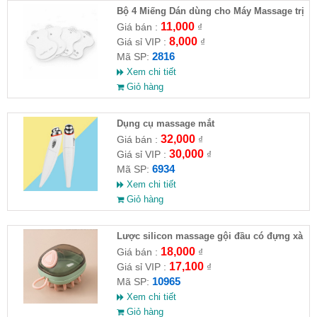
Bộ 4 Miếng Dán dùng cho Máy Massage trị
liệu
11,000
Giá bán :
₫
8,000
Giá sỉ VIP :
₫
2816
Mã SP:
Xem chi tiết
Giỏ hàng
Dụng cụ massage mắt
32,000
Giá bán :
₫
30,000
Giá sỉ VIP :
₫
6934
Mã SP:
Xem chi tiết
Giỏ hàng
Lược silicon massage gội đầu có đựng xà
phòng
18,000
Giá bán :
₫
17,100
Giá sỉ VIP :
₫
10965
Mã SP:
Xem chi tiết
Giỏ hàng