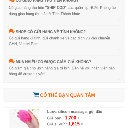
CÓ GIAO HÀNG THU TIỀN KHÔNG?
Có giao hàng thu tiền
"SHIP COD"
các quận Tp.HCM, Không áp
dụng giao hàng thu tiền ở Tỉnh Thành khác
SHOP CÓ GỬI HÀNG VỀ TỈNH KHÔNG?
Có gửi hàng đi tỉnh, gửi chành xe và các dịch vụ vận chuyển
GHN, Viettel Post…
MUA NHIỀU CÓ ĐƯỢC GIẢM GIÁ KHÔNG?
Có giảm giá cho đơn hàng giá trị lớn, Liên hệ với nhân viên bán
hàng để được tư vấn!
CÓ THỂ BẠN QUAN TÂM
Lược silicon massage, gội đầu
1,700
Giá bán :
₫
1,615
Giá sỉ VIP :
₫