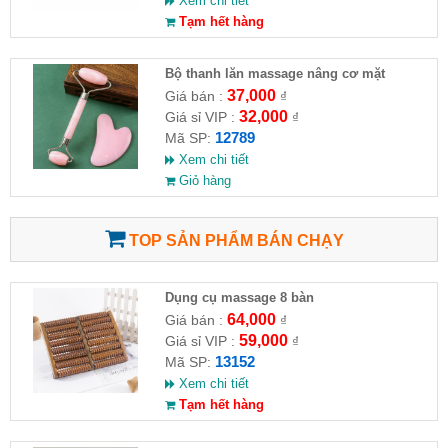
Xem chi tiết
Tạm hết hàng
Bộ thanh lăn massage nâng cơ mặt
37,000
Giá bán :
₫
32,000
Giá sỉ VIP :
₫
12789
Mã SP:
Xem chi tiết
Giỏ hàng
TOP SẢN PHẨM BÁN CHẠY
Dụng cụ massage 8 bàn
64,000
Giá bán :
₫
59,000
Giá sỉ VIP :
₫
13152
Mã SP:
Xem chi tiết
Tạm hết hàng