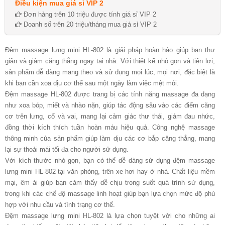
Điều kiện mua giá sỉ VIP 2
Đơn hàng trên 10 triệu được tính giá sỉ VIP 2
Doanh số trên 20 triệu/tháng mua giá sỉ VIP 2
Đệm massage lưng mini HL-802 là giải pháp hoàn hảo giúp bạn thư
giãn và giảm căng thẳng ngay tại nhà. Với thiết kế nhỏ gọn và tiện lợi,
sản phẩm dễ dàng mang theo và sử dụng mọi lúc, mọi nơi, đặc biệt là
khi bạn cần xoa dịu cơ thể sau một ngày làm việc mệt mỏi.
Đệm massage HL-802 được trang bị các tính năng massage đa dạng
như xoa bóp, miết và nhào nặn, giúp tác động sâu vào các điểm căng
cơ trên lưng, cổ và vai, mang lại cảm giác thư thái, giảm đau nhức,
đồng thời kích thích tuần hoàn máu hiệu quả. Công nghệ massage
thông minh của sản phẩm giúp làm dịu các cơ bắp căng thẳng, mang
lại sự thoải mái tối đa cho người sử dụng.
Với kích thước nhỏ gọn, bạn có thể dễ dàng sử dụng đệm massage
lưng mini HL-802 tại văn phòng, trên xe hơi hay ở nhà. Chất liệu mềm
mại, êm ái giúp bạn cảm thấy dễ chịu trong suốt quá trình sử dụng,
trong khi các chế độ massage linh hoạt giúp bạn lựa chọn mức độ phù
hợp với nhu cầu và tình trạng cơ thể.
Đệm massage lưng mini HL-802 là lựa chọn tuyệt vời cho những ai