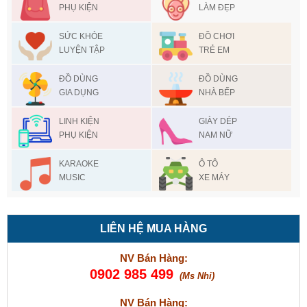
PHỤ KIỆN
LÀM ĐẸP
SỨC KHỎE
ĐỒ CHƠI
LUYỆN TẬP
TRẺ EM
ĐỒ DÙNG
ĐỒ DÙNG
GIA DỤNG
NHÀ BẾP
LINH KIỆN
GIÀY DÉP
PHỤ KIỆN
NAM NỮ
KARAOKE
Ô TÔ
MUSIC
XE MÁY
LIÊN HỆ MUA HÀNG
NV Bán Hàng:
0902 985 499
(Ms Nhi)
NV Bán Hàng: