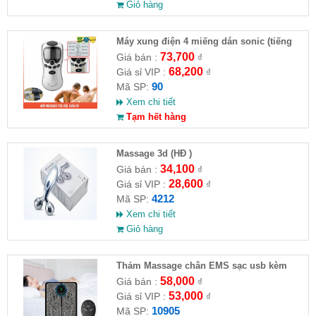
Giỏ hàng
Máy xung điện 4 miếng dán sonic (tiếng
việt) ( HĐ )
73,700
Giá bán :
₫
68,200
Giá sỉ VIP :
₫
90
Mã SP:
Xem chi tiết
Tạm hết hàng
Massage 3d (HĐ )
34,100
Giá bán :
₫
28,600
Giá sỉ VIP :
₫
4212
Mã SP:
Xem chi tiết
Giỏ hàng
Thảm Massage chân EMS sạc usb kèm
remote
58,000
Giá bán :
₫
53,000
Giá sỉ VIP :
₫
10905
Mã SP: