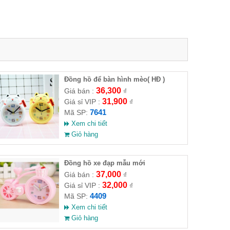
Đồng hồ để bàn hình mèo( HĐ )
36,300
Giá bán :
₫
31,900
Giá sỉ VIP :
₫
7641
Mã SP:
Xem chi tiết
Giỏ hàng
Đồng hồ xe đạp mẫu mới
37,000
Giá bán :
₫
32,000
Giá sỉ VIP :
₫
4409
Mã SP:
Xem chi tiết
Giỏ hàng