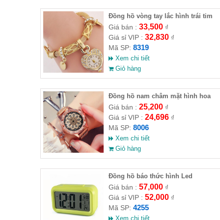
Đồng hồ vòng tay lắc hình trái tim
đính hạt Quartz
33,500
Giá bán :
₫
32,830
Giá sỉ VIP :
₫
8319
Mã SP:
Xem chi tiết
Giỏ hàng
Đồng hồ nam châm mặt hình hoa
xoay
25,200
Giá bán :
₫
24,696
Giá sỉ VIP :
₫
8006
Mã SP:
Xem chi tiết
Giỏ hàng
Đồng hồ báo thức hình Led
57,000
Giá bán :
₫
52,000
Giá sỉ VIP :
₫
4255
Mã SP:
Xem chi tiết