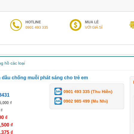
HOTLINE
MUA LẺ
0901 493 335
VỚI GIÁ SỈ
g hồ các loại
h dầu chống muỗi phát sáng cho trẻ em
0901 493 335 (Thu Hiền)
8431
0902 985 499 (Ms Nhi)
5,000 ₫
 ₫
00 ₫
,500 ₫
,375 ₫