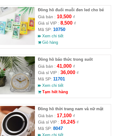
Đồng hồ đuổi muỗi đen led cho bé
10,500
Giá bán :
₫
8,500
Giá sỉ VIP :
₫
10750
Mã SP:
Xem chi tiết
Giỏ hàng
Đồng hồ báo thức trong suốt
41,000
Giá bán :
₫
36,000
Giá sỉ VIP :
₫
11701
Mã SP:
Xem chi tiết
Tạm hết hàng
Đồng hồ thời trang nam và nữ mặt
hình tròn phong cách hàn
17,100
Giá bán :
₫
16,245
Giá sỉ VIP :
₫
8047
Mã SP:
Xem chi tiết