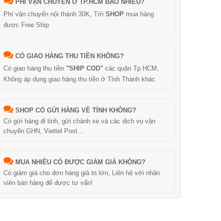
PHÍ VẬN CHUYỂN Ở TP.HCM BAO NHIÊU?
Phí vận chuyển nội thành 30K, Tới
SHOP
mua hàng
được Free Ship
CÓ GIAO HÀNG THU TIỀN KHÔNG?
Có giao hàng thu tiền
"SHIP COD"
các quận Tp.HCM,
Không áp dụng giao hàng thu tiền ở Tỉnh Thành khác
SHOP CÓ GỬI HÀNG VỀ TỈNH KHÔNG?
Có gửi hàng đi tỉnh, gửi chành xe và các dịch vụ vận
chuyển GHN, Viettel Post…
MUA NHIỀU CÓ ĐƯỢC GIẢM GIÁ KHÔNG?
Có giảm giá cho đơn hàng giá trị lớn, Liên hệ với nhân
viên bán hàng để được tư vấn!