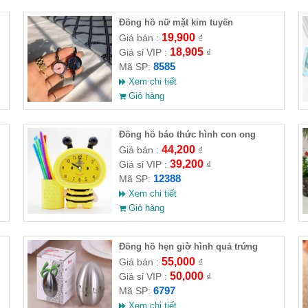
Đồng hồ nữ mặt kim tuyến
19,900
Giá bán :
₫
18,905
Giá sỉ VIP :
₫
8585
Mã SP:
Xem chi tiết
Giỏ hàng
Đồng hồ báo thức hình con ong
44,200
Giá bán :
₫
39,200
Giá sỉ VIP :
₫
12388
Mã SP:
Xem chi tiết
Giỏ hàng
Đồng hồ hẹn giờ hình quả trứng
55,000
Giá bán :
₫
50,000
Giá sỉ VIP :
₫
6797
Mã SP:
Xem chi tiết