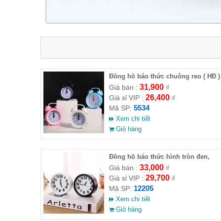
Đồng hồ báo thức chuông reo ( HĐ )
31,900
Giá bán :
₫
26,400
Giá sỉ VIP :
₫
5534
Mã SP:
Xem chi tiết
Giỏ hàng
Đồng hồ báo thức hình tròn đen,
trắng (Full VAT )
33,000
Giá bán :
₫
29,700
Giá sỉ VIP :
₫
12205
Mã SP:
Xem chi tiết
Giỏ hàng