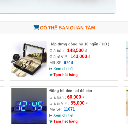
CÓ THỂ BẠN QUAN TÂM
Hộp đựng đồng hồ 10 ngăn ( HĐ )
148,500
Giá bán :
₫
143,000
Giá sỉ VIP :
₫
8748
Mã SP:
Xem chi tiết
Tạm hết hàng
Đồng hồ đèn led để bàn
60,000
Giá bán :
₫
55,000
Giá sỉ VIP :
₫
11071
Mã SP:
Xem chi tiết
Tạm hết hàng