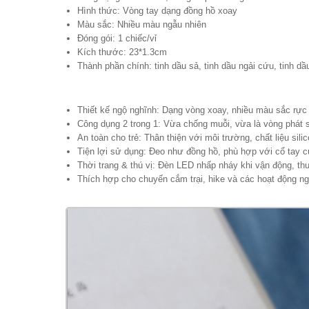
Hình thức: Vòng tay dạng đồng hồ xoay
Màu sắc: Nhiều màu ngẫu nhiên
Đóng gói: 1 chiếc/vỉ
Kích thước: 23*1.3cm
Thành phần chính: tinh dầu sả, tinh dầu ngải cứu, tinh d
Thiết kế ngộ nghĩnh: Dạng vòng xoay, nhiều màu sắc rực 
Công dụng 2 trong 1: Vừa chống muỗi, vừa là vòng phát s
An toàn cho trẻ: Thân thiện với môi trường, chất liệu sil
Tiện lợi sử dụng: Đeo như đồng hồ, phù hợp với cổ tay củ
Thời trang & thú vị: Đèn LED nhấp nháy khi vận động, thu
Thích hợp cho chuyến cắm trại, hike và các hoạt động ngo