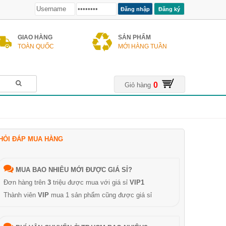
Đăng ký
GIAO HÀNG
SẢN PHẨM
TOÀN QUỐC
MỚI HÀNG TUẦN
0
Giỏ hàng
HỎI ĐÁP MUA HÀNG
MUA BAO NHIÊU MỚI ĐƯỢC GIÁ SỈ?
Đơn hàng trên
3
triệu được mua với giá sỉ
VIP1
Thành viên
VIP
mua 1 sản phẩm cũng được giá sỉ