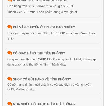
MUA BAO NHIÊU MỚI ĐƯỢC GIÁ SỈ?
Đơn hàng trên
3
triệu được mua với giá sỉ
VIP1
Thành viên
VIP
mua 1 sản phẩm cũng được giá sỉ
PHÍ VẬN CHUYỂN Ở TP.HCM BAO NHIÊU?
Phí vận chuyển nội thành 30K, Tới
SHOP
mua hàng được Free
Ship
CÓ GIAO HÀNG THU TIỀN KHÔNG?
Có giao hàng thu tiền
"SHIP COD"
các quận Tp.HCM, Không áp
dụng giao hàng thu tiền ở Tỉnh Thành khác
SHOP CÓ GỬI HÀNG VỀ TỈNH KHÔNG?
Có gửi hàng đi tỉnh, gửi chành xe và các dịch vụ vận chuyển
GHN, Viettel Post…
MUA NHIỀU CÓ ĐƯỢC GIẢM GIÁ KHÔNG?