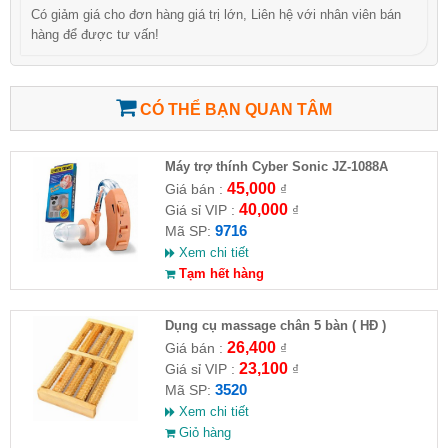
Có giảm giá cho đơn hàng giá trị lớn, Liên hệ với nhân viên bán
hàng để được tư vấn!
CÓ THỂ BẠN QUAN TÂM
Máy trợ thính Cyber Sonic JZ-1088A
45,000
Giá bán :
₫
40,000
Giá sỉ VIP :
₫
9716
Mã SP:
Xem chi tiết
Tạm hết hàng
Dụng cụ massage chân 5 bàn ( HĐ )
26,400
Giá bán :
₫
23,100
Giá sỉ VIP :
₫
3520
Mã SP:
Xem chi tiết
Giỏ hàng