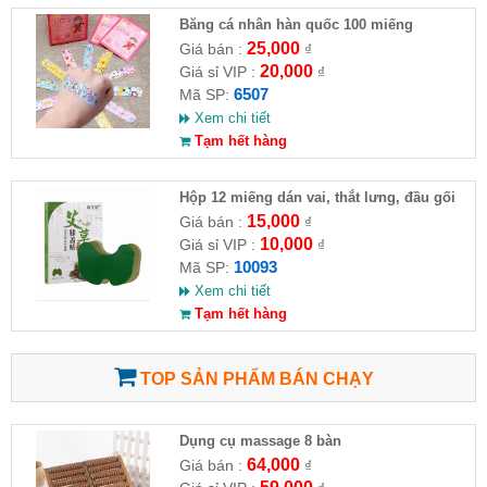
Băng cá nhân hàn quốc 100 miếng
25,000
Giá bán :
₫
20,000
Giá sỉ VIP :
₫
6507
Mã SP:
Xem chi tiết
Tạm hết hàng
Hộp 12 miếng dán vai, thắt lưng, đầu gối
ngải cứu
15,000
Giá bán :
₫
10,000
Giá sỉ VIP :
₫
10093
Mã SP:
Xem chi tiết
Tạm hết hàng
TOP SẢN PHẨM BÁN CHẠY
Dụng cụ massage 8 bàn
64,000
Giá bán :
₫