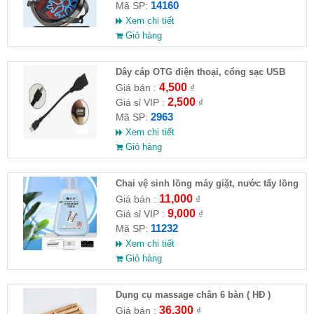
14160
Mã SP:
Xem chi tiết
Giỏ hàng
Dây cáp OTG điện thoại, cổng sạc USB
4,500
Giá bán :
₫
2,500
Giá sỉ VIP :
₫
2963
Mã SP:
Xem chi tiết
Giỏ hàng
Chai vệ sinh lồng máy giặt, nước tẩy lồng
máy giặt CLEANING FLUID
11,000
Giá bán :
₫
9,000
Giá sỉ VIP :
₫
11232
Mã SP:
Xem chi tiết
Giỏ hàng
Dụng cụ massage chân 6 bàn ( HĐ )
36,300
Giá bán :
₫