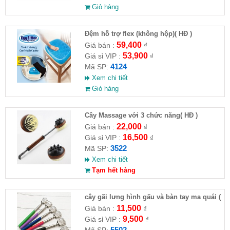
Giỏ hàng
Đệm hỗ trợ flex (không hộp)( HĐ )
59,400
Giá bán :
₫
53,900
Giá sỉ VIP :
₫
4124
Mã SP:
Xem chi tiết
Giỏ hàng
Cây Massage với 3 chức năng( HĐ )
22,000
Giá bán :
₫
16,500
Giá sỉ VIP :
₫
3522
Mã SP:
Xem chi tiết
Tạm hết hàng
cây gãi lưng hình gấu và bàn tay ma quái (
giao ngẫu nhiên )
11,500
Giá bán :
₫
9,500
Giá sỉ VIP :
₫
5502
Mã SP: