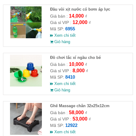
Đầu vòi xịt nước có bơm áp lực
14,000
Giá bán :
₫
12,000
Giá sỉ VIP :
₫
6955
Mã SP:
Xem chi tiết
Giỏ hàng
Đồ chơi lắc xí ngầu cho bé
10,000
Giá bán :
₫
8,000
Giá sỉ VIP :
₫
8410
Mã SP:
Xem chi tiết
Giỏ hàng
Ghế Massage chân 32x25x12cm
58,000
Giá bán :
₫
53,000
Giá sỉ VIP :
₫
12922
Mã SP:
Xem chi tiết