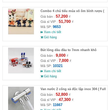
Combo 4 chú tiểu múa võ ôm bình rượu (
HĐ )
57,200
Giá bán :
₫
51,700
Giá sỉ VIP :
₫
9653
Mã SP:
Xem chi tiết
Giỏ hàng
Bút lông dầu đầu to 7mm nhanh khô
9,000
Giá bán :
₫
7,000
Giá sỉ VIP :
₫
10321
Mã SP:
Xem chi tiết
Giỏ hàng
Van nước 2 cổng xả độc lập inox 304 ( Full
VAT )
52,800
Giá bán :
₫
47,300
Giá sỉ VIP :
₫
11667
Mã SP: