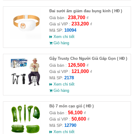
Đai sưởi ấm giảm đau bụng kinh ( HĐ )
238,700
Giá bán :
₫
233,200
Giá sỉ VIP :
₫
10094
Mã SP:
Xem chi tiết
Giỏ hàng
Gậy Trusty Cho Người Già Gấp Gọn ( HĐ )
126,500
Giá bán :
₫
121,000
Giá sỉ VIP :
₫
2178
Mã SP:
Xem chi tiết
Giỏ hàng
Bộ 7 món cạo gió ( HĐ )
56,100
Giá bán :
₫
50,600
Giá sỉ VIP :
₫
12790
Mã SP:
Xem chi tiết