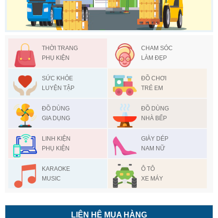
THỜI TRANG
CHAM SÓC
PHỤ KIỆN
LÀM ĐẸP
SỨC KHỎE
ĐỒ CHƠI
LUYỆN TẬP
TRẺ EM
ĐỒ DÙNG
ĐỒ DÙNG
GIA DỤNG
NHÀ BẾP
LINH KIỆN
GIÀY DÉP
PHỤ KIỆN
NAM NỮ
KARAOKE
Ô TÔ
MUSIC
XE MÁY
LIÊN HỆ MUA HÀNG