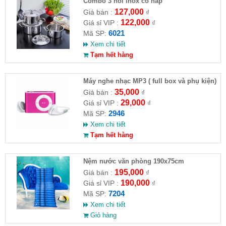
Combo 3 nồi inox có nắp
127,000
Giá bán :
₫
122,000
Giá sỉ VIP :
₫
6021
Mã SP:
Xem chi tiết
Tạm hết hàng
Máy nghe nhạc MP3 ( full box và phụ kiện)
35,000
Giá bán :
₫
29,000
Giá sỉ VIP :
₫
2946
Mã SP:
Xem chi tiết
Tạm hết hàng
Nệm nước văn phòng 190x75cm
195,000
Giá bán :
₫
190,000
Giá sỉ VIP :
₫
7204
Mã SP:
Xem chi tiết
Giỏ hàng