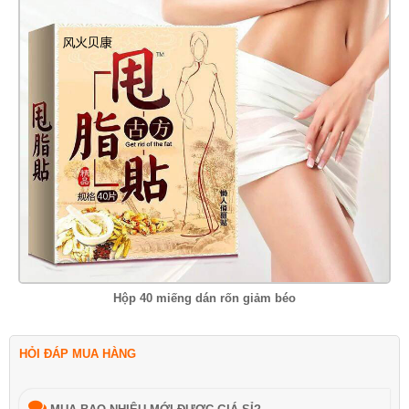
Hộp 40 miếng dán rốn giảm béo
HỎI ĐÁP MUA HÀNG