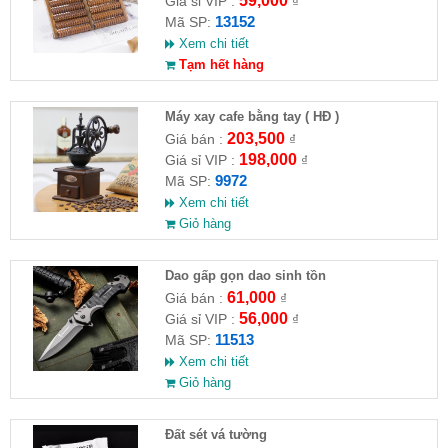
59,000
Giá sỉ VIP :
₫
13152
Mã SP:
Xem chi tiết
Tạm hết hàng
Máy xay cafe bằng tay ( HĐ )
203,500
Giá bán :
₫
198,000
Giá sỉ VIP :
₫
9972
Mã SP:
Xem chi tiết
Giỏ hàng
Dao gấp gọn dao sinh tồn
61,000
Giá bán :
₫
56,000
Giá sỉ VIP :
₫
11513
Mã SP:
Xem chi tiết
Giỏ hàng
Đất sét vá tường