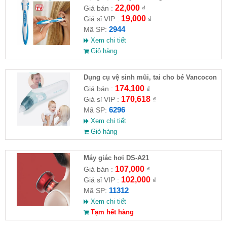
Swab
22,000
Giá bán :
₫
19,000
Giá sỉ VIP :
₫
2944
Mã SP:
Xem chi tiết
Giỏ hàng
Dụng cụ vệ sinh mũi, tai cho bé Vancocon
174,100
Giá bán :
₫
170,618
Giá sỉ VIP :
₫
6296
Mã SP:
Xem chi tiết
Giỏ hàng
Máy giác hơi DS-A21
107,000
Giá bán :
₫
102,000
Giá sỉ VIP :
₫
11312
Mã SP:
Xem chi tiết
Tạm hết hàng