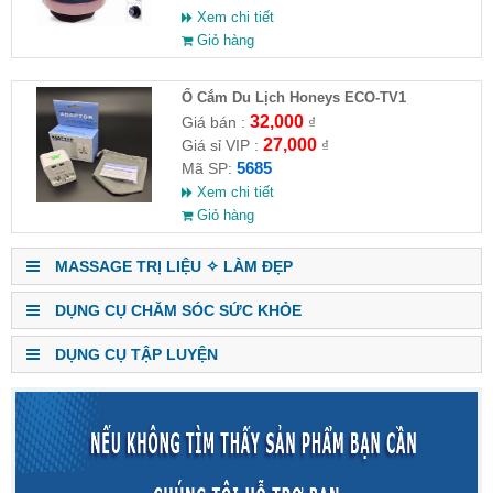
Xem chi tiết
Giỏ hàng
Ổ Cắm Du Lịch Honeys ECO-TV1
32,000
Giá bán :
₫
27,000
Giá sỉ VIP :
₫
5685
Mã SP:
Xem chi tiết
Giỏ hàng
MASSAGE TRỊ LIỆU ✧ LÀM ĐẸP
DỤNG CỤ CHĂM SÓC SỨC KHỎE
DỤNG CỤ TẬP LUYỆN