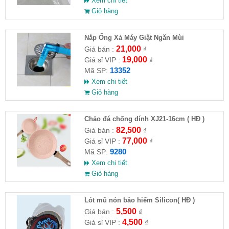
Xem chi tiết
Giỏ hàng
Nắp Ống Xả Máy Giặt Ngăn Mùi
21,000
Giá bán :
₫
19,000
Giá sỉ VIP :
₫
13352
Mã SP:
Xem chi tiết
Giỏ hàng
Chảo đá chống dính XJ21-16cm ( HĐ )
82,500
Giá bán :
₫
77,000
Giá sỉ VIP :
₫
9280
Mã SP:
Xem chi tiết
Giỏ hàng
Lót mũ nón bảo hiểm Silicon( HĐ )
5,500
Giá bán :
₫
4,500
Giá sỉ VIP :
₫