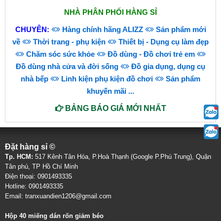
NHÀ PHÂN PHỐI HÀNG SỈ
CHUYÊN:
Hàng chính hãng ALIZZ
Sản phẩm mới
về
Thời trang - phụ kiện
Thiết bị - Dụng cụ làm đẹp
Chăm sóc sức khỏe
Đồ dùng - Đồ chơi trẻ em
Đồ dùng nhà cửa và đời sống
Đồ gia dụng, dụng cụ
nhà bếp
Linh kiện phụ kiện đồ chơi
Sản phẩm
khuyến mãi
...
BẢNG BÁO GIÁ MỚI NHẤT
Đặt hàng sỉ ©
Tp. HCM:
517 Kênh Tân Hóa, P.Hoà Thạnh (Google P.Phú Trung), Quận
Tân phú, TP Hồ Chí Minh
Điện thoại: 0901493335
Hotline: 0901493335
Email: tranxuandien1206@gmail.com
Hộp 40 miếng dán rốn giảm béo