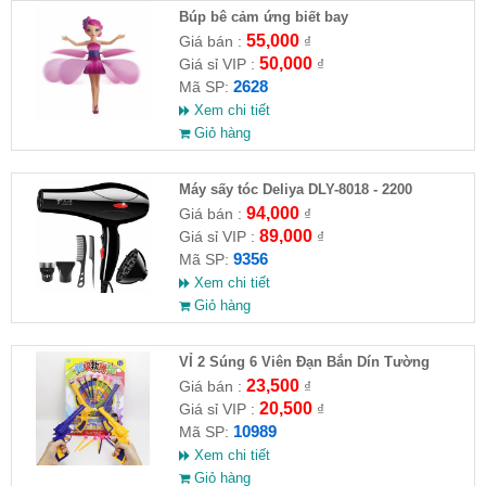
​Búp bê cảm ứng biết bay
55,000
Giá bán :
₫
50,000
Giá sỉ VIP :
₫
2628
Mã SP:
Xem chi tiết
Giỏ hàng
Máy sấy tóc Deliya DLY-8018 - 2200
94,000
Giá bán :
₫
89,000
Giá sỉ VIP :
₫
9356
Mã SP:
Xem chi tiết
Giỏ hàng
VỈ 2 Súng 6 Viên Đạn Bắn Dín Tường
23,500
Giá bán :
₫
20,500
Giá sỉ VIP :
₫
10989
Mã SP:
Xem chi tiết
Giỏ hàng