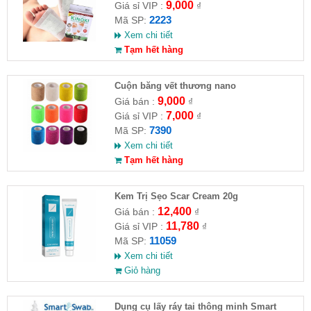
9,000
Giá sỉ VIP :
₫
2223
Mã SP:
Xem chi tiết
Tạm hết hàng
Cuộn băng vết thương nano
9,000
Giá bán :
₫
7,000
Giá sỉ VIP :
₫
7390
Mã SP:
Xem chi tiết
Tạm hết hàng
Kem Trị Sẹo Scar Cream 20g
12,400
Giá bán :
₫
11,780
Giá sỉ VIP :
₫
11059
Mã SP:
Xem chi tiết
Giỏ hàng
Dụng cụ lấy ráy tai thông minh Smart