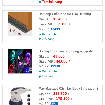
Tạm hết hàng
Ron Nẹp Chặn Khe Hở Của Đa Năng,
Chống Côn Trùng( HĐ )
15,400
Giá bán :
₫
12,100
Giá sỉ VIP :
₫
13499
Mã SP:
Xem chi tiết
Giỏ hàng
Đĩa bay UFO cảm ứng hồng ngoại đa
chiều tự động bay về
49,000
Giá bán :
₫
44,000
Giá sỉ VIP :
₫
12249
Mã SP:
Xem chi tiết
Giỏ hàng
Máy Massage Cầm Tay Body Innovation (
HĐ )
183,700
Giá bán :
₫
178,200
Giá sỉ VIP :
₫
2128
Mã SP: