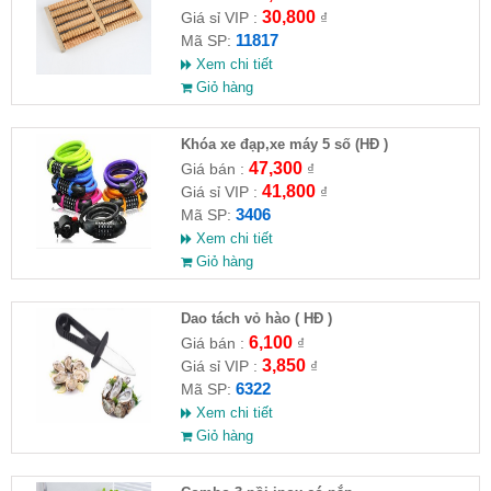
30,800
Giá sỉ VIP :
₫
11817
Mã SP:
Xem chi tiết
Giỏ hàng
Khóa xe đạp,xe máy 5 số (HĐ )
47,300
Giá bán :
₫
41,800
Giá sỉ VIP :
₫
3406
Mã SP:
Xem chi tiết
Giỏ hàng
Dao tách vỏ hào ( HĐ )
6,100
Giá bán :
₫
3,850
Giá sỉ VIP :
₫
6322
Mã SP:
Xem chi tiết
Giỏ hàng