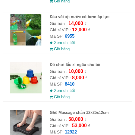
Giỏ hàng
Đầu vòi xịt nước có bơm áp lực
14,000
Giá bán :
₫
12,000
Giá sỉ VIP :
₫
6955
Mã SP:
Xem chi tiết
Giỏ hàng
Đồ chơi lắc xí ngầu cho bé
10,000
Giá bán :
₫
8,000
Giá sỉ VIP :
₫
8410
Mã SP:
Xem chi tiết
Giỏ hàng
Ghế Massage chân 32x25x12cm
58,000
Giá bán :
₫
53,000
Giá sỉ VIP :
₫
12922
Mã SP: