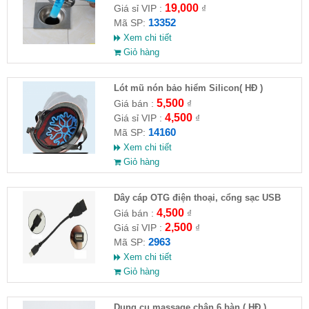
19,000
Giá sỉ VIP :
₫
13352
Mã SP:
Xem chi tiết
Giỏ hàng
Lót mũ nón bảo hiểm Silicon( HĐ )
5,500
Giá bán :
₫
4,500
Giá sỉ VIP :
₫
14160
Mã SP:
Xem chi tiết
Giỏ hàng
Dây cáp OTG điện thoại, cổng sạc USB
4,500
Giá bán :
₫
2,500
Giá sỉ VIP :
₫
2963
Mã SP:
Xem chi tiết
Giỏ hàng
Dụng cụ massage chân 6 bàn ( HĐ )