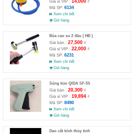
14,000
Giá sỉ VIP :
₫
6134
Mã SP:
Xem chi tiết
Giỏ hàng
Búa cao su 2 đầu ( HĐ )
27,500
Giá bán :
₫
22,000
Giá sỉ VIP :
₫
6231
Mã SP:
Xem chi tiết
Giỏ hàng
Súng kim QIDA SF-5S
20,300
Giá bán :
₫
19,894
Giá sỉ VIP :
₫
8490
Mã SP:
Xem chi tiết
Giỏ hàng
Dao cắt kính thủy tinh