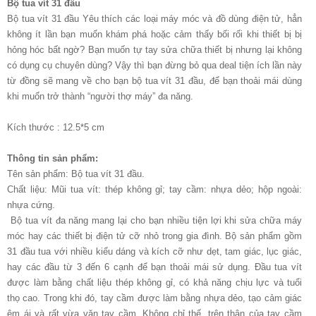
Bộ tua vít 31 đầu
Bộ tua vít 31 đầu Yêu thích các loại máy móc và đồ dùng điện tử, hẳn
không ít lần bạn muốn khám phá hoặc cảm thấy bối rối khi thiết bị bị
hỏng hóc bất ngờ? Bạn muốn tự tay sửa chữa thiết bị nhưng lại không
có dụng cụ chuyên dùng? Vậy thì bạn đừng bỏ qua deal tiện ích lần này
từ đồng sẽ mang về cho bạn bộ tua vít 31 đầu, để bạn thoải mái dùng
khi muốn trở thành “người thợ máy” đa năng.
Kích thước : 12.5*5 cm
Thông tin sản phẩm:
Tên sản phẩm: Bộ tua vít 31 đầu.
Chất liệu: Mũi tua vít: thép không gỉ; tay cầm: nhựa dẻo; hộp ngoài:
nhựa cứng.
Bộ tua vít đa năng mang lại cho bạn nhiều tiện lợi khi sửa chữa máy
móc hay các thiết bị điện tử cỡ nhỏ trong gia đình. Bộ sản phẩm gồm
31 đầu tua với nhiều kiểu dáng và kích cỡ như dẹt, tam giác, lục giác,
hay các đầu từ 3 đến 6 cạnh để bạn thoải mái sử dụng. Đầu tua vít
được làm bằng chất liệu thép không gỉ, có khả năng chịu lực và tuổi
thọ cao. Trong khi đó, tay cầm được làm bằng nhựa dẻo, tạo cảm giác
êm ái và rất vừa vặn tay cầm. Không chỉ thế, trên thân của tay cầm