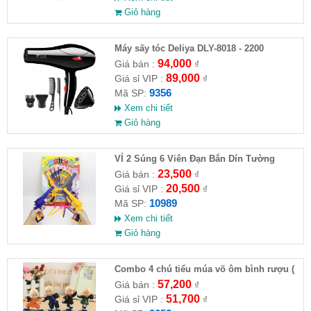
Giỏ hàng
Máy sấy tóc Deliya DLY-8018 - 2200
94,000
Giá bán :
₫
89,000
Giá sỉ VIP :
₫
9356
Mã SP:
Xem chi tiết
Giỏ hàng
VỈ 2 Súng 6 Viên Đạn Bắn Dín Tường
23,500
Giá bán :
₫
20,500
Giá sỉ VIP :
₫
10989
Mã SP:
Xem chi tiết
Giỏ hàng
Combo 4 chú tiểu múa võ ôm bình rượu (
HĐ )
57,200
Giá bán :
₫
51,700
Giá sỉ VIP :
₫