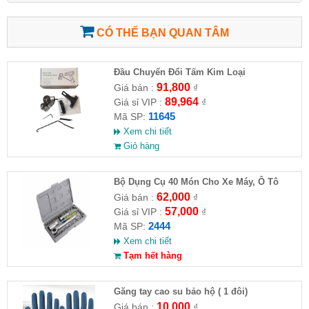
CÓ THỂ BẠN QUAN TÂM
Đầu Chuyển Đổi Tấm Kim Loại
91,800
Giá bán :
₫
89,964
Giá sỉ VIP :
₫
11645
Mã SP:
Xem chi tiết
Giỏ hàng
Bộ Dụng Cụ 40 Món Cho Xe Máy, Ô Tô
62,000
Giá bán :
₫
57,000
Giá sỉ VIP :
₫
2444
Mã SP:
Xem chi tiết
Tạm hết hàng
Găng tay cao su bảo hộ ( 1 đôi)
10,000
Giá bán :
₫