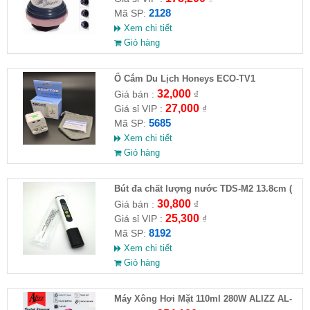
2128
Mã SP:
Xem chi tiết
Giỏ hàng
Ổ Cắm Du Lịch Honeys ECO-TV1
32,000
Giá bán :
₫
27,000
Giá sỉ VIP :
₫
5685
Mã SP:
Xem chi tiết
Giỏ hàng
Bút đa chất lượng nước TDS-M2 13.8cm (
HĐ )
30,800
Giá bán :
₫
25,300
Giá sỉ VIP :
₫
8192
Mã SP:
Xem chi tiết
Giỏ hàng
Máy Xông Hơi Mặt 110ml 280W ALIZZ AL-