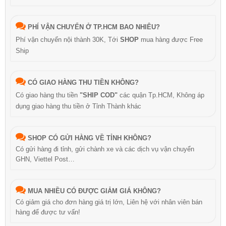
PHÍ VẬN CHUYỂN Ở TP.HCM BAO NHIÊU?
Phí vận chuyển nội thành 30K, Tới
SHOP
mua hàng được Free
Ship
CÓ GIAO HÀNG THU TIỀN KHÔNG?
Có giao hàng thu tiền
"SHIP COD"
các quận Tp.HCM, Không áp
dụng giao hàng thu tiền ở Tỉnh Thành khác
SHOP CÓ GỬI HÀNG VỀ TỈNH KHÔNG?
Có gửi hàng đi tỉnh, gửi chành xe và các dịch vụ vận chuyển
GHN, Viettel Post…
MUA NHIỀU CÓ ĐƯỢC GIẢM GIÁ KHÔNG?
Có giảm giá cho đơn hàng giá trị lớn, Liên hệ với nhân viên bán
hàng để được tư vấn!