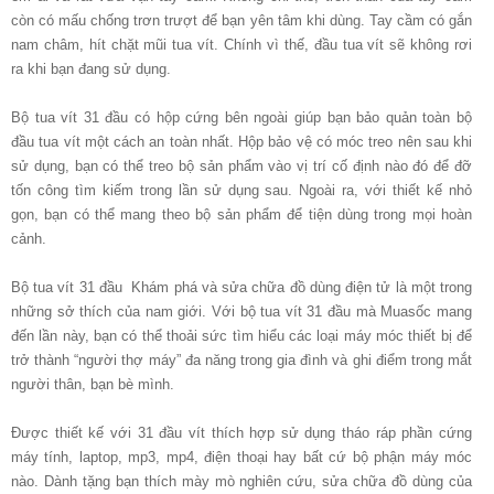
còn có mấu chống trơn trượt để bạn yên tâm khi dùng. Tay cầm có gắn
nam châm, hít chặt mũi tua vít. Chính vì thế, đầu tua vít sẽ không rơi
ra khi bạn đang sử dụng.
Bộ tua vít 31 đầu có hộp cứng bên ngoài giúp bạn bảo quản toàn bộ
đầu tua vít một cách an toàn nhất. Hộp bảo vệ có móc treo nên sau khi
sử dụng, bạn có thể treo bộ sản phẩm vào vị trí cố định nào đó để đỡ
tốn công tìm kiếm trong lần sử dụng sau. Ngoài ra, với thiết kế nhỏ
gọn, bạn có thể mang theo bộ sản phẩm để tiện dùng trong mọi hoàn
cảnh.
Bộ tua vít 31 đầu Khám phá và sửa chữa đồ dùng điện tử là một trong
những sở thích của nam giới. Với bộ tua vít 31 đầu mà Muasốc mang
đến lần này, bạn có thể thoải sức tìm hiểu các loại máy móc thiết bị để
trở thành “người thợ máy” đa năng trong gia đình và ghi điểm trong mắt
người thân, bạn bè mình.
Được thiết kế với 31 đầu vít thích hợp sử dụng tháo ráp phần cứng
máy tính, laptop, mp3, mp4, điện thoại hay bất cứ bộ phận máy móc
nào. Dành tặng bạn thích mày mò nghiên cứu, sửa chữa đồ dùng của