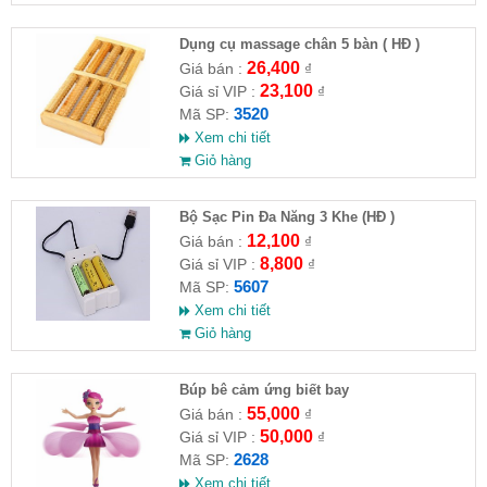
Dụng cụ massage chân 5 bàn ( HĐ )
26,400
Giá bán :
₫
23,100
Giá sỉ VIP :
₫
3520
Mã SP:
Xem chi tiết
Giỏ hàng
Bộ Sạc Pin Đa Năng 3 Khe (HĐ )
12,100
Giá bán :
₫
8,800
Giá sỉ VIP :
₫
5607
Mã SP:
Xem chi tiết
Giỏ hàng
​Búp bê cảm ứng biết bay
55,000
Giá bán :
₫
50,000
Giá sỉ VIP :
₫
2628
Mã SP:
Xem chi tiết