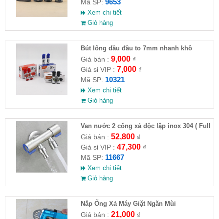
9653
Mã SP:
Xem chi tiết
Giỏ hàng
Bút lông dầu đầu to 7mm nhanh khô
9,000
Giá bán :
₫
7,000
Giá sỉ VIP :
₫
10321
Mã SP:
Xem chi tiết
Giỏ hàng
Van nước 2 cổng xả độc lập inox 304 ( Full
VAT )
52,800
Giá bán :
₫
47,300
Giá sỉ VIP :
₫
11667
Mã SP:
Xem chi tiết
Giỏ hàng
Nắp Ống Xả Máy Giặt Ngăn Mùi
21,000
Giá bán :
₫