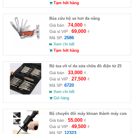
Tạm hết hàng
Búa cứu hộ xe hơi đa năng
74,000
Giá bán :
₫
69,000
Giá sỉ VIP :
₫
2586
Mã SP:
Xem chi tiết
Tạm hết hàng
Bộ tua vít ví da sửa chữa đồ điện tử 25
đầu ( HĐ )
33,000
Giá bán :
₫
27,500
Giá sỉ VIP :
₫
6720
Mã SP:
Xem chi tiết
Giỏ hàng
Bộ chuyển đổi máy khoan thành máy cưa
(loại thường)( HĐ )
55,000
Giá bán :
₫
49,500
Giá sỉ VIP :
₫
12323
Mã SP: