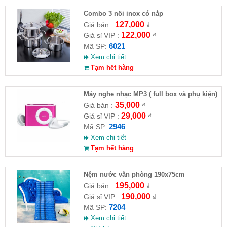
Combo 3 nồi inox có nắp
127,000
Giá bán :
₫
122,000
Giá sỉ VIP :
₫
6021
Mã SP:
Xem chi tiết
Tạm hết hàng
Máy nghe nhạc MP3 ( full box và phụ kiện)
35,000
Giá bán :
₫
29,000
Giá sỉ VIP :
₫
2946
Mã SP:
Xem chi tiết
Tạm hết hàng
Nệm nước văn phòng 190x75cm
195,000
Giá bán :
₫
190,000
Giá sỉ VIP :
₫
7204
Mã SP:
Xem chi tiết