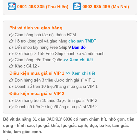
0901 493 335 (Thu Hiền)
0902 985 499 (Ms Nhi)
Phí và dịch vụ giao hàng
Giao hàng hoả tốc nội thành HCM
Hỗ trợ đóng gói và giao hàng
cho sàn TMDT
Đến shop lấy hàng Free Ship
Bản đồ
Đơn hàng > 1tr5 Free Ship chành xe và nội thành
Giao hàng trên Toàn Quốc
>> Xem chi tiết
Kho : C4.12 -
Điều kiện mua giá sỉ VIP 1
>> Xem chi tiết
Đơn hàng trên 3 triệu được tính giá sỉ VIP 1
Doanh số trên 10 triệu/tháng mua giá sỉ VIP 1
Điều kiện mua giá sỉ VIP 2
Đơn hàng trên 10 triệu được tính giá sỉ VIP 2
Doanh số trên 20 triệu/tháng mua giá sỉ VIP 2
Bộ vít đa năng 31 đầu JACKLY 6036 có nam châm hít, nhỏ gọn, tiện
dụng - hình sao, lục giá khía, lục giác cạnh, dẹp, ba-ke, tam giác
khía, tam giác cạnh.