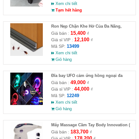
Xem chi tiết
Tạm hết hàng
Ron Nẹp Chặn Khe Hở Của Đa Năng,
Chống Côn Trùng( HĐ )
15,400
Giá bán :
₫
12,100
Giá sỉ VIP :
₫
13499
Mã SP:
Xem chi tiết
Giỏ hàng
Đĩa bay UFO cảm ứng hồng ngoại đa
chiều tự động bay về
49,000
Giá bán :
₫
44,000
Giá sỉ VIP :
₫
12249
Mã SP:
Xem chi tiết
Giỏ hàng
Máy Massage Cầm Tay Body Innovation (
HĐ )
183,700
Giá bán :
₫
178,200
Giá sỉ VIP :
₫