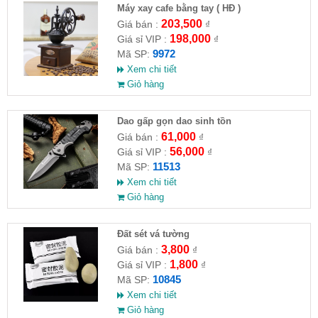
Máy xay cafe bằng tay ( HĐ )
203,500
Giá bán :
₫
198,000
Giá sỉ VIP :
₫
9972
Mã SP:
Xem chi tiết
Giỏ hàng
Dao gấp gọn dao sinh tồn
61,000
Giá bán :
₫
56,000
Giá sỉ VIP :
₫
11513
Mã SP:
Xem chi tiết
Giỏ hàng
Đất sét vá tường
3,800
Giá bán :
₫
1,800
Giá sỉ VIP :
₫
10845
Mã SP:
Xem chi tiết
Giỏ hàng