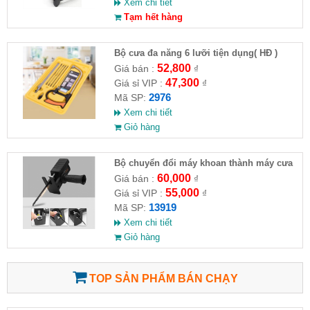
Xem chi tiết
Tạm hết hàng
Bộ cưa đa năng 6 lưỡi tiện dụng( HĐ )
52,800
Giá bán :
₫
47,300
Giá sỉ VIP :
₫
2976
Mã SP:
Xem chi tiết
Giỏ hàng
Bộ chuyển đổi máy khoan thành máy cưa
(loại có thương hiệu)
60,000
Giá bán :
₫
55,000
Giá sỉ VIP :
₫
13919
Mã SP:
Xem chi tiết
Giỏ hàng
TOP SẢN PHẨM BÁN CHẠY