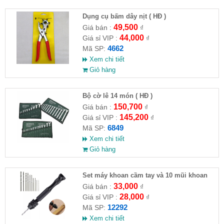
Dụng cụ bấm dây nịt ( HĐ )
49,500
Giá bán :
₫
44,000
Giá sỉ VIP :
₫
4662
Mã SP:
Xem chi tiết
Giỏ hàng
Bộ cờ lê 14 món ( HĐ )
150,700
Giá bán :
₫
145,200
Giá sỉ VIP :
₫
6849
Mã SP:
Xem chi tiết
Giỏ hàng
Set máy khoan cầm tay và 10 mũi khoan
33,000
Giá bán :
₫
28,000
Giá sỉ VIP :
₫
12292
Mã SP:
Xem chi tiết