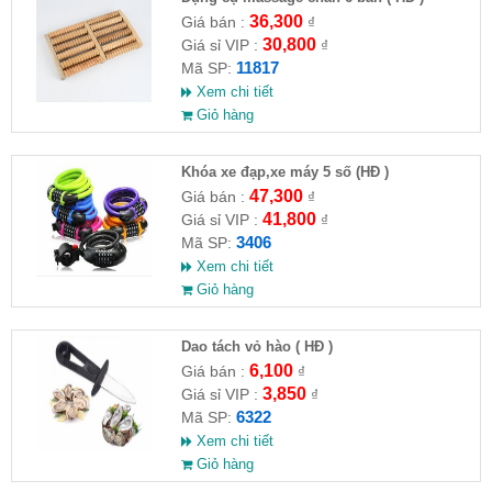
36,300
Giá bán :
₫
30,800
Giá sỉ VIP :
₫
11817
Mã SP:
Xem chi tiết
Giỏ hàng
Khóa xe đạp,xe máy 5 số (HĐ )
47,300
Giá bán :
₫
41,800
Giá sỉ VIP :
₫
3406
Mã SP:
Xem chi tiết
Giỏ hàng
Dao tách vỏ hào ( HĐ )
6,100
Giá bán :
₫
3,850
Giá sỉ VIP :
₫
6322
Mã SP:
Xem chi tiết
Giỏ hàng