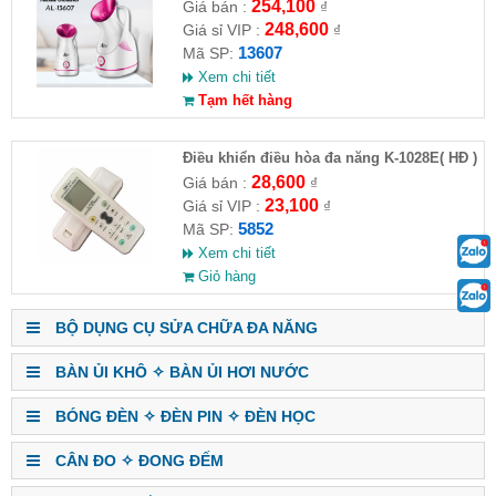
13607( HĐ )
254,100
Giá bán :
₫
248,600
Giá sỉ VIP :
₫
13607
Mã SP:
Xem chi tiết
Tạm hết hàng
Điều khiển điều hòa đa năng K-1028E( HĐ )
28,600
Giá bán :
₫
23,100
Giá sỉ VIP :
₫
5852
Mã SP:
Xem chi tiết
Giỏ hàng
BỘ DỤNG CỤ SỬA CHỮA ĐA NĂNG
BÀN ỦI KHÔ ✧ BÀN ỦI HƠI NƯỚC
BÓNG ĐÈN ✧ ĐÈN PIN ✧ ĐÈN HỌC
CÂN ĐO ✧ ĐONG ĐẾM