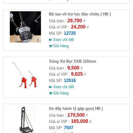
Bộ tua vít trợ lực đảo chiều ( HĐ )
29,700
Giá bán :
₫
24,200
Giá sỉ VIP :
₫
12725
Mã SP:
Xem chi tiết
Giỏ hàng
Súng Xịt Bụi SXB 120mm
9,500
Giá bán :
₫
9,025
Giá sỉ VIP :
₫
12516
Mã SP:
Xem chi tiết
Giỏ hàng
Xe đẩy hành lý gấp gọn( HĐ )
170,500
Giá bán :
₫
165,000
Giá sỉ VIP :
₫
7507
Mã SP: