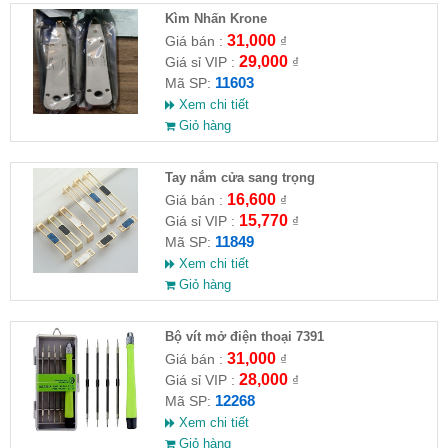
Kìm Nhấn Krone
31,000
Giá bán :
₫
29,000
Giá sỉ VIP :
₫
11603
Mã SP:
Xem chi tiết
Giỏ hàng
Tay nắm cửa sang trọng
16,600
Giá bán :
₫
15,770
Giá sỉ VIP :
₫
11849
Mã SP:
Xem chi tiết
Giỏ hàng
Bộ vít mở điện thoại 7391
31,000
Giá bán :
₫
28,000
Giá sỉ VIP :
₫
12268
Mã SP:
Xem chi tiết
Giỏ hàng