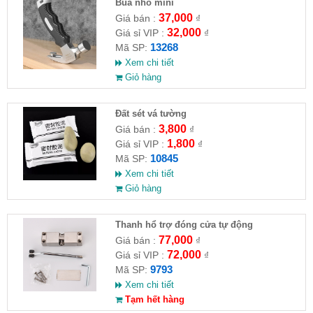
Búa nhỏ mini
37,000
Giá bán :
₫
32,000
Giá sỉ VIP :
₫
13268
Mã SP:
Xem chi tiết
Giỏ hàng
Đất sét vá tường
3,800
Giá bán :
₫
1,800
Giá sỉ VIP :
₫
10845
Mã SP:
Xem chi tiết
Giỏ hàng
Thanh hổ trợ đóng cửa tự động
77,000
Giá bán :
₫
72,000
Giá sỉ VIP :
₫
9793
Mã SP:
Xem chi tiết
Tạm hết hàng