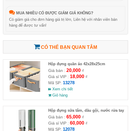
MUA NHIỀU CÓ ĐƯỢC GIẢM GIÁ KHÔNG?
Có giảm giá cho đơn hàng giá trị lớn, Liên hệ với nhân viên bán
hàng để được tư vấn!
CÓ THỂ BẠN QUAN TÂM
Hộp đựng quần áo 42x28x25cm
20,000
Giá bán :
₫
18,000
Giá sỉ VIP :
₫
13278
Mã SP:
Xem chi tiết
Giỏ hàng
Hộp đựng sữa tắm, dầu gội, nước rửa tay
65,000
Giá bán :
₫
60,000
Giá sỉ VIP :
₫
12078
Mã SP: