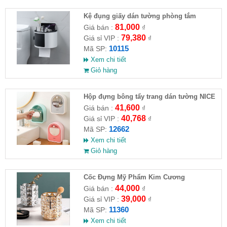
Kệ đụng giấy dán tường phòng tắm
81,000
Giá bán :
₫
79,380
Giá sỉ VIP :
₫
10115
Mã SP:
Xem chi tiết
Giỏ hàng
Hộp đựng bông tẩy trang dán tường NICE
41,600
Giá bán :
₫
40,768
Giá sỉ VIP :
₫
12662
Mã SP:
Xem chi tiết
Giỏ hàng
Cốc Đựng Mỹ Phẩm Kim Cương
44,000
Giá bán :
₫
39,000
Giá sỉ VIP :
₫
11360
Mã SP:
Xem chi tiết