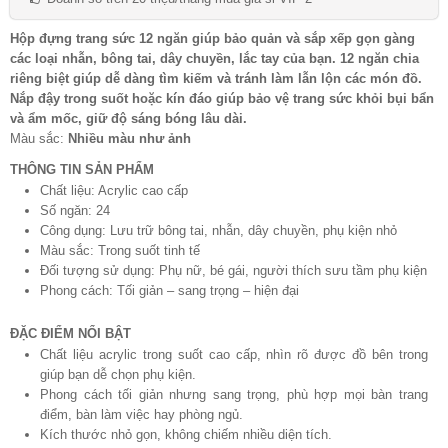
Hộp đựng trang sức 12 ngăn giúp bảo quản và sắp xếp gọn gàng
các loại nhẫn, bông tai, dây chuyền, lắc tay của bạn. 12 ngăn chia
riêng biệt giúp dễ dàng tìm kiếm và tránh làm lẫn lộn các món đồ.
Nắp đậy trong suốt hoặc kín đáo giúp bảo vệ trang sức khỏi bụi bẩn
và ẩm mốc, giữ độ sáng bóng lâu dài.
Màu sắc:
Nhiều màu như ảnh
THÔNG TIN SẢN PHẨM
Chất liệu: Acrylic cao cấp
Số ngăn: 24
Công dụng: Lưu trữ bông tai, nhẫn, dây chuyền, phụ kiện nhỏ
Màu sắc: Trong suốt tinh tế
Đối tượng sử dụng: Phụ nữ, bé gái, người thích sưu tầm phụ kiện
Phong cách: Tối giản – sang trọng – hiện đại
ĐẶC ĐIỂM NỔI BẬT
Chất liệu acrylic trong suốt cao cấp, nhìn rõ được đồ bên trong
giúp bạn dễ chọn phụ kiện.
Phong cách tối giản nhưng sang trọng, phù hợp mọi bàn trang
điểm, bàn làm việc hay phòng ngủ.
Kích thước nhỏ gọn, không chiếm nhiều diện tích.