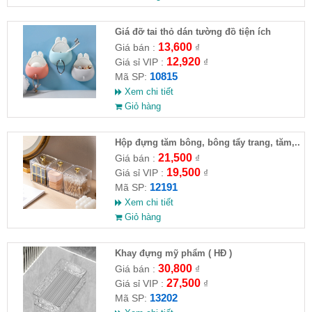
Giá đỡ tai thỏ dán tường đồ tiện ích
13,600
Giá bán :
₫
12,920
Giá sỉ VIP :
₫
10815
Mã SP:
Xem chi tiết
Giỏ hàng
Hộp đựng tăm bông, bông tẩy trang, tăm,..
21,500
Giá bán :
₫
19,500
Giá sỉ VIP :
₫
12191
Mã SP:
Xem chi tiết
Giỏ hàng
Khay đựng mỹ phẩm ( HĐ )
30,800
Giá bán :
₫
27,500
Giá sỉ VIP :
₫
13202
Mã SP: