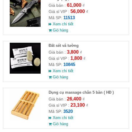
61,000
Giá bán :
₫
56,000
Giá sỉ VIP :
₫
11513
Mã SP:
Xem chi tiết
Giỏ hàng
Đất sét vá tường
3,800
Giá bán :
₫
1,800
Giá sỉ VIP :
₫
10845
Mã SP:
Xem chi tiết
Giỏ hàng
Dụng cụ massage chân 5 bàn ( HĐ )
26,400
Giá bán :
₫
23,100
Giá sỉ VIP :
₫
3520
Mã SP:
Xem chi tiết
Giỏ hàng