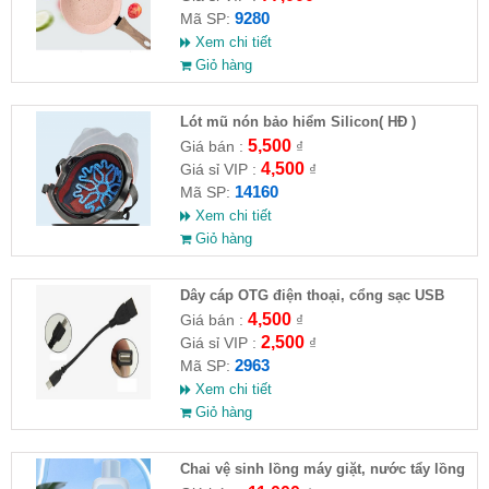
9280
Mã SP:
Xem chi tiết
Giỏ hàng
Lót mũ nón bảo hiểm Silicon( HĐ )
5,500
Giá bán :
₫
4,500
Giá sỉ VIP :
₫
14160
Mã SP:
Xem chi tiết
Giỏ hàng
Dây cáp OTG điện thoại, cổng sạc USB
4,500
Giá bán :
₫
2,500
Giá sỉ VIP :
₫
2963
Mã SP:
Xem chi tiết
Giỏ hàng
Chai vệ sinh lồng máy giặt, nước tẩy lồng