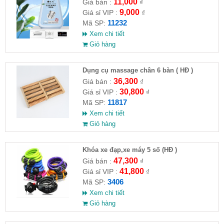
máy giặt CLEANING FLUID
11,000
Giá bán :
₫
9,000
Giá sỉ VIP :
₫
11232
Mã SP:
Xem chi tiết
Giỏ hàng
Dụng cụ massage chân 6 bàn ( HĐ )
36,300
Giá bán :
₫
30,800
Giá sỉ VIP :
₫
11817
Mã SP:
Xem chi tiết
Giỏ hàng
Khóa xe đạp,xe máy 5 số (HĐ )
47,300
Giá bán :
₫
41,800
Giá sỉ VIP :
₫
3406
Mã SP:
Xem chi tiết
Giỏ hàng