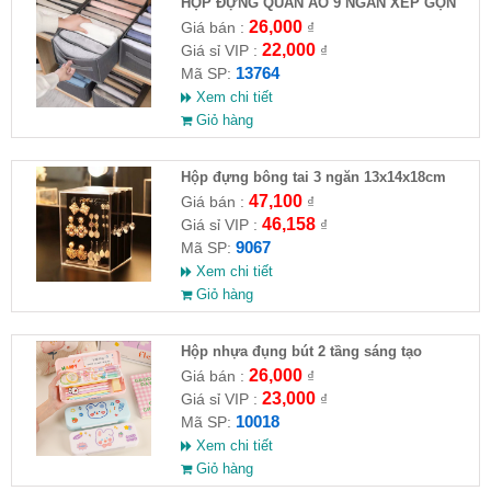
HỘP ĐỰNG QUẦN ÁO 9 NGĂN XẾP GỌN
26,000
Giá bán :
₫
22,000
Giá sỉ VIP :
₫
13764
Mã SP:
Xem chi tiết
Giỏ hàng
Hộp đựng bông tai 3 ngăn 13x14x18cm
47,100
Giá bán :
₫
46,158
Giá sỉ VIP :
₫
9067
Mã SP:
Xem chi tiết
Giỏ hàng
Hộp nhựa đụng bút 2 tầng sáng tạo
26,000
Giá bán :
₫
23,000
Giá sỉ VIP :
₫
10018
Mã SP:
Xem chi tiết
Giỏ hàng