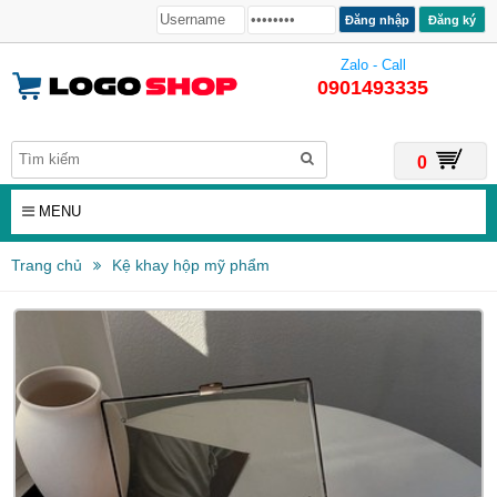
Đăng ký
Zalo - Call
0901493335
0
MENU
Trang chủ
Kệ khay hộp mỹ phẩm