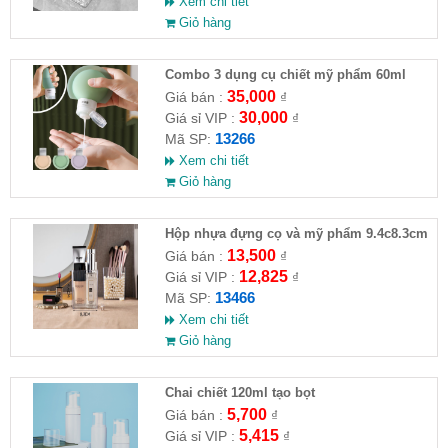
Xem chi tiết
Giỏ hàng
Combo 3 dụng cụ chiết mỹ phẩm 60ml
35,000
Giá bán :
₫
30,000
Giá sỉ VIP :
₫
13266
Mã SP:
Xem chi tiết
Giỏ hàng
Hộp nhựa đựng cọ và mỹ phẩm 9.4c8.3cm
13,500
Giá bán :
₫
12,825
Giá sỉ VIP :
₫
13466
Mã SP:
Xem chi tiết
Giỏ hàng
Chai chiết 120ml tạo bọt
5,700
Giá bán :
₫
5,415
Giá sỉ VIP :
₫