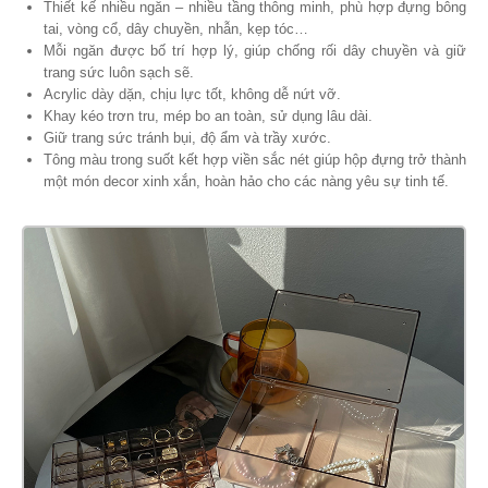
Thiết kế nhiều ngăn – nhiều tầng thông minh, phù hợp đựng bông
tai, vòng cổ, dây chuyền, nhẫn, kẹp tóc…
Mỗi ngăn được bố trí hợp lý, giúp chống rối dây chuyền và giữ
trang sức luôn sạch sẽ.
Acrylic dày dặn, chịu lực tốt, không dễ nứt vỡ.
Khay kéo trơn tru, mép bo an toàn, sử dụng lâu dài.
Giữ trang sức tránh bụi, độ ẩm và trầy xước.
Tông màu trong suốt kết hợp viền sắc nét giúp hộp đựng trở thành
một món decor xinh xắn, hoàn hảo cho các nàng yêu sự tinh tế.