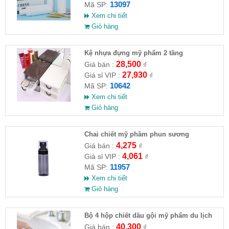
13097
Mã SP:
Xem chi tiết
Giỏ hàng
Kệ nhựa đựng mỹ phẩm 2 tầng
28,500
Giá bán :
₫
27,930
Giá sỉ VIP :
₫
10642
Mã SP:
Xem chi tiết
Giỏ hàng
Chai chiết mỹ phầm phun sương
4,275
Giá bán :
₫
4,061
Giá sỉ VIP :
₫
11957
Mã SP:
Xem chi tiết
Giỏ hàng
Bộ 4 hộp chiết dầu gội mỹ phẩm du lịch
40,300
Giá bán :
₫