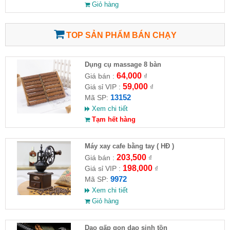
Giỏ hàng
TOP SẢN PHẨM BÁN CHẠY
Dụng cụ massage 8 bàn
64,000
Giá bán :
₫
59,000
Giá sỉ VIP :
₫
13152
Mã SP:
Xem chi tiết
Tạm hết hàng
Máy xay cafe bằng tay ( HĐ )
203,500
Giá bán :
₫
198,000
Giá sỉ VIP :
₫
9972
Mã SP:
Xem chi tiết
Giỏ hàng
Dao gấp gọn dao sinh tồn