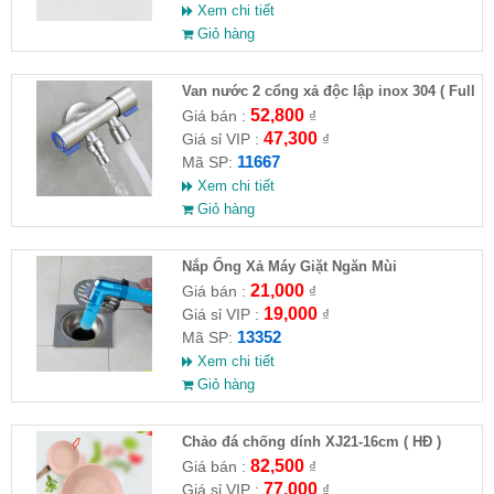
Xem chi tiết
Giỏ hàng
Van nước 2 cổng xả độc lập inox 304 ( Full
VAT )
52,800
Giá bán :
₫
47,300
Giá sỉ VIP :
₫
11667
Mã SP:
Xem chi tiết
Giỏ hàng
Nắp Ống Xả Máy Giặt Ngăn Mùi
21,000
Giá bán :
₫
19,000
Giá sỉ VIP :
₫
13352
Mã SP:
Xem chi tiết
Giỏ hàng
Chảo đá chống dính XJ21-16cm ( HĐ )
82,500
Giá bán :
₫
77,000
Giá sỉ VIP :
₫