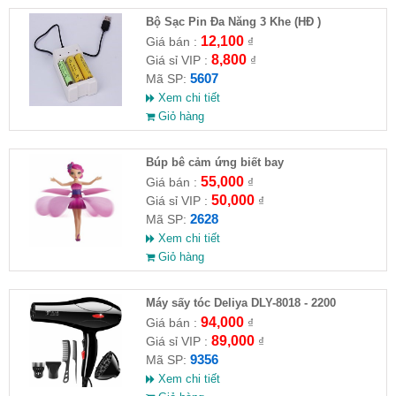
Bộ Sạc Pin Đa Năng 3 Khe (HĐ )
12,100
Giá bán :
₫
8,800
Giá sỉ VIP :
₫
5607
Mã SP:
Xem chi tiết
Giỏ hàng
​Búp bê cảm ứng biết bay
55,000
Giá bán :
₫
50,000
Giá sỉ VIP :
₫
2628
Mã SP:
Xem chi tiết
Giỏ hàng
Máy sấy tóc Deliya DLY-8018 - 2200
94,000
Giá bán :
₫
89,000
Giá sỉ VIP :
₫
9356
Mã SP:
Xem chi tiết