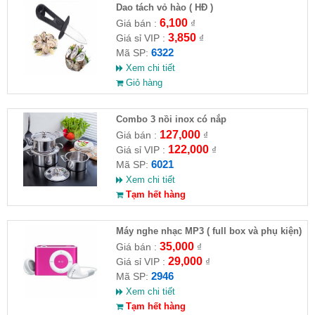
Dao tách vỏ hào ( HĐ )
6,100
Giá bán :
₫
3,850
Giá sỉ VIP :
₫
6322
Mã SP:
Xem chi tiết
Giỏ hàng
Combo 3 nồi inox có nắp
127,000
Giá bán :
₫
122,000
Giá sỉ VIP :
₫
6021
Mã SP:
Xem chi tiết
Tạm hết hàng
Máy nghe nhạc MP3 ( full box và phụ kiện)
35,000
Giá bán :
₫
29,000
Giá sỉ VIP :
₫
2946
Mã SP:
Xem chi tiết
Tạm hết hàng