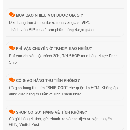
MUA BAO NHIÊU MỚI ĐƯỢC GIÁ SỈ?
Đơn hàng trên
3
triệu được mua với giá sỉ
VIP1
Thành viên
VIP
mua 1 sản phẩm cũng được giá sỉ
PHÍ VẬN CHUYỂN Ở TP.HCM BAO NHIÊU?
Phí vận chuyển nội thành 30K, Tới
SHOP
mua hàng được Free
Ship
CÓ GIAO HÀNG THU TIỀN KHÔNG?
Có giao hàng thu tiền
"SHIP COD"
các quận Tp.HCM, Không áp
dụng giao hàng thu tiền ở Tỉnh Thành khác
SHOP CÓ GỬI HÀNG VỀ TỈNH KHÔNG?
Có gửi hàng đi tỉnh, gửi chành xe và các dịch vụ vận chuyển
GHN, Viettel Post…