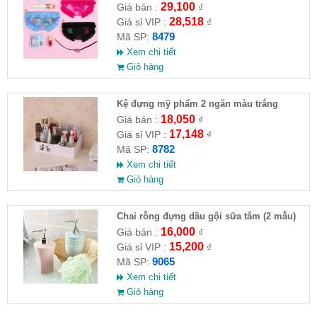
29,100
Giá bán :
₫
28,518
Giá sỉ VIP :
₫
8479
Mã SP:
Xem chi tiết
Giỏ hàng
Kệ đựng mỹ phẩm 2 ngăn màu trắng
18,050
Giá bán :
₫
17,148
Giá sỉ VIP :
₫
8782
Mã SP:
Xem chi tiết
Giỏ hàng
Chai rỗng đựng dầu gội sữa tắm (2 mẫu)
16,000
Giá bán :
₫
15,200
Giá sỉ VIP :
₫
9065
Mã SP:
Xem chi tiết
Giỏ hàng