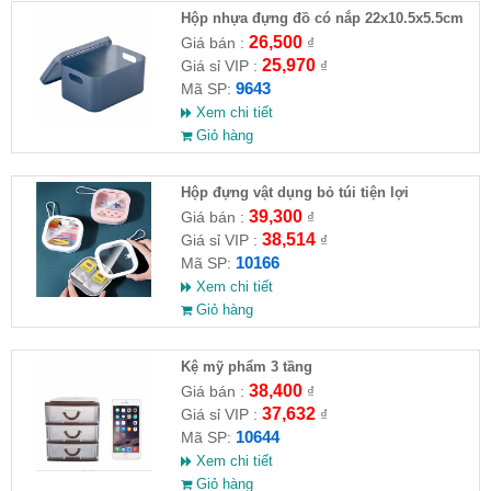
Hộp nhựa đựng đồ có nắp 22x10.5x5.5cm
26,500
Giá bán :
₫
25,970
Giá sỉ VIP :
₫
9643
Mã SP:
Xem chi tiết
Giỏ hàng
Hộp đựng vật dụng bỏ túi tiện lợi
39,300
Giá bán :
₫
38,514
Giá sỉ VIP :
₫
10166
Mã SP:
Xem chi tiết
Giỏ hàng
Kệ mỹ phẩm 3 tầng
38,400
Giá bán :
₫
37,632
Giá sỉ VIP :
₫
10644
Mã SP:
Xem chi tiết
Giỏ hàng