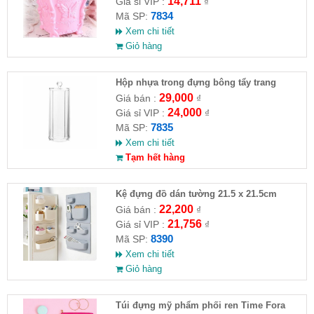
14,711
Giá sỉ VIP :
₫
7834
Mã SP:
Xem chi tiết
Giỏ hàng
Hộp nhựa trong đựng bông tẩy trang
29,000
Giá bán :
₫
24,000
Giá sỉ VIP :
₫
7835
Mã SP:
Xem chi tiết
Tạm hết hàng
Kệ đựng đồ dán tường 21.5 x 21.5cm
22,200
Giá bán :
₫
21,756
Giá sỉ VIP :
₫
8390
Mã SP:
Xem chi tiết
Giỏ hàng
Túi đựng mỹ phẩm phối ren Time Fora