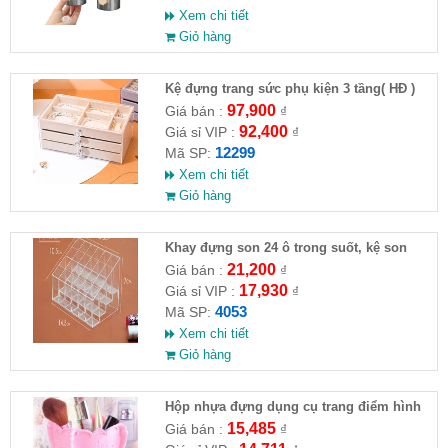
Xem chi tiết
Giỏ hàng
Kệ đựng trang sức phụ kiện 3 tầng( HĐ )
97,900
Giá bán :
₫
92,400
Giá sỉ VIP :
₫
12299
Mã SP:
Xem chi tiết
Giỏ hàng
Khay đựng son 24 ô trong suốt, kệ son
môi để bàn mica ( Ful VAT )
21,200
Giá bán :
₫
17,930
Giá sỉ VIP :
₫
4053
Mã SP:
Xem chi tiết
Giỏ hàng
Hộp nhựa đựng dụng cụ trang điểm hình
bướm (3 màu)
15,485
Giá bán :
₫