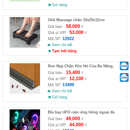
Giỏ hàng
Ghế Massage chân 32x25x12cm
58,000
Giá bán :
₫
53,000
Giá sỉ VIP :
₫
12922
Mã SP:
Xem chi tiết
Tạm hết hàng
Ron Nẹp Chặn Khe Hở Của Đa Năng,
Chống Côn Trùng( HĐ )
15,400
Giá bán :
₫
12,100
Giá sỉ VIP :
₫
13499
Mã SP:
Xem chi tiết
Giỏ hàng
Đĩa bay UFO cảm ứng hồng ngoại đa
chiều tự động bay về
49,000
Giá bán :
₫
44,000
Giá sỉ VIP :
₫