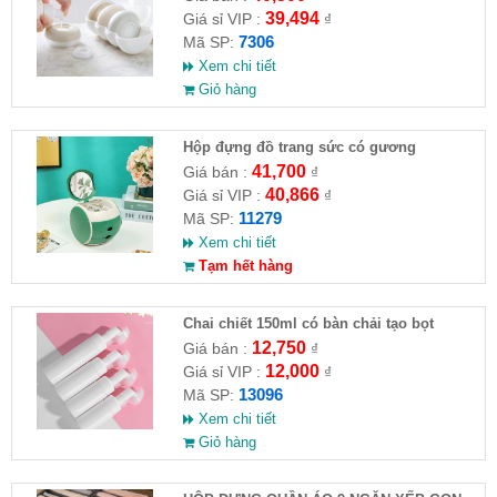
39,494
Giá sỉ VIP :
₫
7306
Mã SP:
Xem chi tiết
Giỏ hàng
Hộp đựng đồ trang sức có gương
41,700
Giá bán :
₫
40,866
Giá sỉ VIP :
₫
11279
Mã SP:
Xem chi tiết
Tạm hết hàng
Chai chiết 150ml có bàn chải tạo bọt
12,750
Giá bán :
₫
12,000
Giá sỉ VIP :
₫
13096
Mã SP:
Xem chi tiết
Giỏ hàng