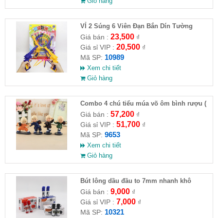
Giỏ hàng
VỈ 2 Súng 6 Viên Đạn Bắn Dín Tường
23,500
Giá bán :
₫
20,500
Giá sỉ VIP :
₫
10989
Mã SP:
Xem chi tiết
Giỏ hàng
Combo 4 chú tiểu múa võ ôm bình rượu (
HĐ )
57,200
Giá bán :
₫
51,700
Giá sỉ VIP :
₫
9653
Mã SP:
Xem chi tiết
Giỏ hàng
Bút lông dầu đầu to 7mm nhanh khô
9,000
Giá bán :
₫
7,000
Giá sỉ VIP :
₫
10321
Mã SP: