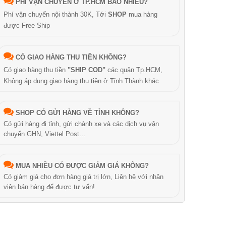
PHÍ VẬN CHUYỂN Ở TP.HCM BAO NHIÊU?
Phí vận chuyển nội thành 30K, Tới
SHOP
mua hàng
được Free Ship
CÓ GIAO HÀNG THU TIỀN KHÔNG?
Có giao hàng thu tiền
"SHIP COD"
các quận Tp.HCM,
Không áp dụng giao hàng thu tiền ở Tỉnh Thành khác
SHOP CÓ GỬI HÀNG VỀ TỈNH KHÔNG?
Có gửi hàng đi tỉnh, gửi chành xe và các dịch vụ vận
chuyển GHN, Viettel Post…
MUA NHIỀU CÓ ĐƯỢC GIẢM GIÁ KHÔNG?
Có giảm giá cho đơn hàng giá trị lớn, Liên hệ với nhân
viên bán hàng để được tư vấn!