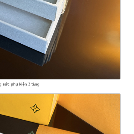
g sức phụ kiện 3 tầng