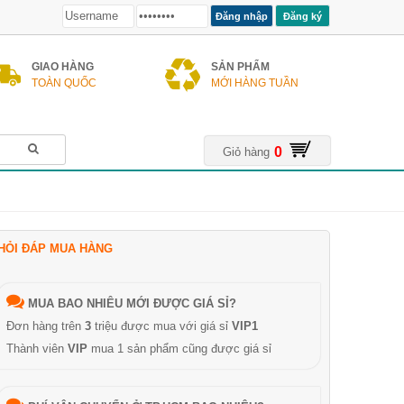
Đăng ký
GIAO HÀNG
SẢN PHẨM
TOÀN QUỐC
MỚI HÀNG TUẦN
0
Giỏ hàng
HỎI ĐÁP MUA HÀNG
MUA BAO NHIÊU MỚI ĐƯỢC GIÁ SỈ?
Đơn hàng trên
3
triệu được mua với giá sỉ
VIP1
Thành viên
VIP
mua 1 sản phẩm cũng được giá sỉ