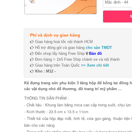
Phí và dịch vụ giao hàng
Giao hàng hoả tốc nội thành HCM
Hỗ trợ đóng gói và giao hàng
cho sàn TMDT
Đến shop lấy hàng Free Ship
Bản đồ
Đơn hàng > 1tr5 Free Ship chành xe và nội thành
Giao hàng trên Toàn Quốc
>> Xem chi tiết
Kho : M12 -
Kệ đựng trang sức phụ kiện 3 tầng hộp để bông tai đồng 
các vật dụng nhỏ dễ thương, đồ trang trí mỹ phẩm ...
THÔNG TIN SẢN PHẨM :
- Chất liệu : Khung làm bằng mica cao cấp trong suốt, chịu lực
- Kích thước : 23.5 cm x 13.5 x 11cm
- Thiết kế của hộp đẹp mắt, tinh tế, vừa gọn gàng, thuận tiện 
bàn cho các nàng
- Trong mỗi sản phẩm shop đều bọc xốp và bong bong bóng kh