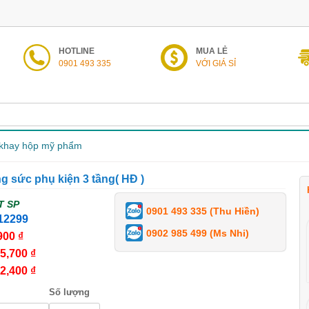
HOTLINE
MUA LẺ
0901 493 335
VỚI GIÁ SỈ
khay hộp mỹ phẩm
g sức phụ kiện 3 tầng( HĐ )
T SP
0901 493 335 (Thu Hiền)
12299
0902 985 499 (Ms Nhi)
900 ₫
5,700 ₫
2,400 ₫
Số lượng