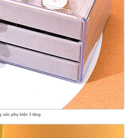
g sức phụ kiện 3 tầng