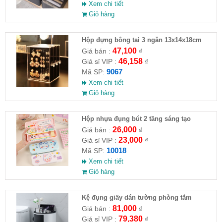
Xem chi tiết
Giỏ hàng
Hộp đựng bông tai 3 ngăn 13x14x18cm
47,100
Giá bán :
₫
46,158
Giá sỉ VIP :
₫
9067
Mã SP:
Xem chi tiết
Giỏ hàng
Hộp nhựa đụng bút 2 tầng sáng tạo
26,000
Giá bán :
₫
23,000
Giá sỉ VIP :
₫
10018
Mã SP:
Xem chi tiết
Giỏ hàng
Kệ đụng giấy dán tường phòng tắm
81,000
Giá bán :
₫
79,380
Giá sỉ VIP :
₫