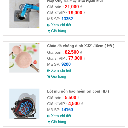
Nắp Ống Xả Máy Giặt Ngăn Mùi
21,000
Giá bán :
₫
19,000
Giá sỉ VIP :
₫
13352
Mã SP:
Xem chi tiết
Giỏ hàng
Chảo đá chống dính XJ21-16cm ( HĐ )
82,500
Giá bán :
₫
77,000
Giá sỉ VIP :
₫
9280
Mã SP:
Xem chi tiết
Giỏ hàng
Lót mũ nón bảo hiểm Silicon( HĐ )
5,500
Giá bán :
₫
4,500
Giá sỉ VIP :
₫
14160
Mã SP:
Xem chi tiết
Giỏ hàng