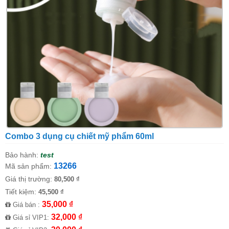
Combo 3 dụng cụ chiết mỹ phẩm 60ml
Bảo hành:
test
13266
Mã sản phẩm:
Giá thị trường:
80,500 ₫
Tiết kiệm:
45,500 ₫
35,000 ₫
Giá bán :
32,000 ₫
Giá sỉ VIP1: