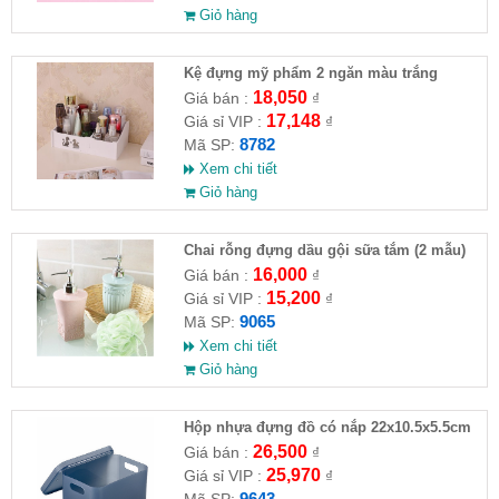
Giỏ hàng
Kệ đựng mỹ phẩm 2 ngăn màu trắng
18,050
Giá bán :
₫
17,148
Giá sỉ VIP :
₫
8782
Mã SP:
Xem chi tiết
Giỏ hàng
Chai rỗng đựng dầu gội sữa tắm (2 mẫu)
16,000
Giá bán :
₫
15,200
Giá sỉ VIP :
₫
9065
Mã SP:
Xem chi tiết
Giỏ hàng
Hộp nhựa đựng đồ có nắp 22x10.5x5.5cm
26,500
Giá bán :
₫
25,970
Giá sỉ VIP :
₫
9643