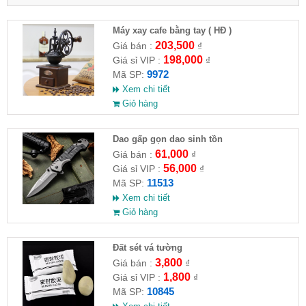
Máy xay cafe bằng tay ( HĐ )
203,500
Giá bán :
₫
198,000
Giá sỉ VIP :
₫
9972
Mã SP:
Xem chi tiết
Giỏ hàng
Dao gấp gọn dao sinh tồn
61,000
Giá bán :
₫
56,000
Giá sỉ VIP :
₫
11513
Mã SP:
Xem chi tiết
Giỏ hàng
Đất sét vá tường
3,800
Giá bán :
₫
1,800
Giá sỉ VIP :
₫
10845
Mã SP: