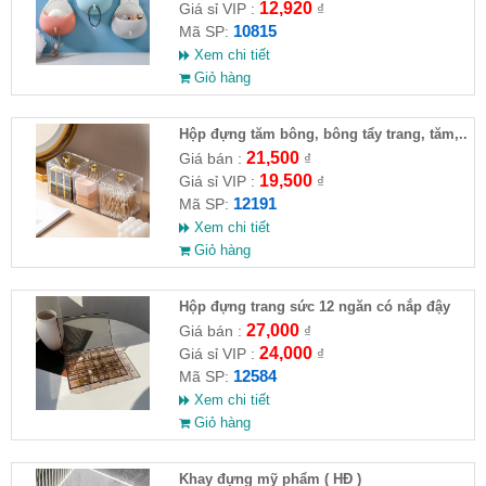
12,920
Giá sỉ VIP :
₫
10815
Mã SP:
Xem chi tiết
Giỏ hàng
Hộp đựng tăm bông, bông tẩy trang, tăm,..
21,500
Giá bán :
₫
19,500
Giá sỉ VIP :
₫
12191
Mã SP:
Xem chi tiết
Giỏ hàng
Hộp đựng trang sức 12 ngăn có nắp đậy
27,000
Giá bán :
₫
24,000
Giá sỉ VIP :
₫
12584
Mã SP:
Xem chi tiết
Giỏ hàng
Khay đựng mỹ phẩm ( HĐ )