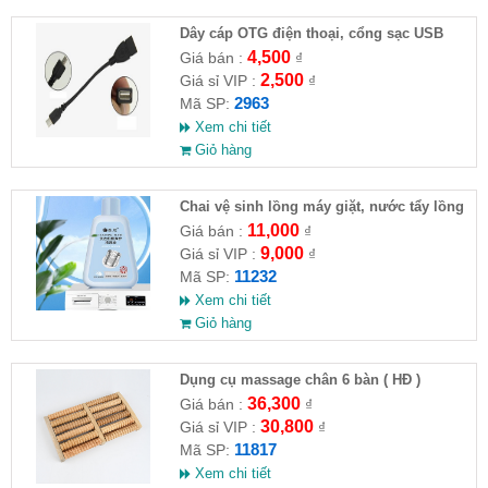
Dây cáp OTG điện thoại, cổng sạc USB
4,500
Giá bán :
₫
2,500
Giá sỉ VIP :
₫
2963
Mã SP:
Xem chi tiết
Giỏ hàng
Chai vệ sinh lồng máy giặt, nước tẩy lồng
máy giặt CLEANING FLUID
11,000
Giá bán :
₫
9,000
Giá sỉ VIP :
₫
11232
Mã SP:
Xem chi tiết
Giỏ hàng
Dụng cụ massage chân 6 bàn ( HĐ )
36,300
Giá bán :
₫
30,800
Giá sỉ VIP :
₫
11817
Mã SP:
Xem chi tiết