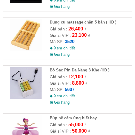
Xem chi tiết
Giỏ hàng
Dụng cụ massage chân 5 bàn ( HĐ )
26,400
Giá bán :
₫
23,100
Giá sỉ VIP :
₫
3520
Mã SP:
Xem chi tiết
Giỏ hàng
Bộ Sạc Pin Đa Năng 3 Khe (HĐ )
12,100
Giá bán :
₫
8,800
Giá sỉ VIP :
₫
5607
Mã SP:
Xem chi tiết
Giỏ hàng
​Búp bê cảm ứng biết bay
55,000
Giá bán :
₫
50,000
Giá sỉ VIP :
₫