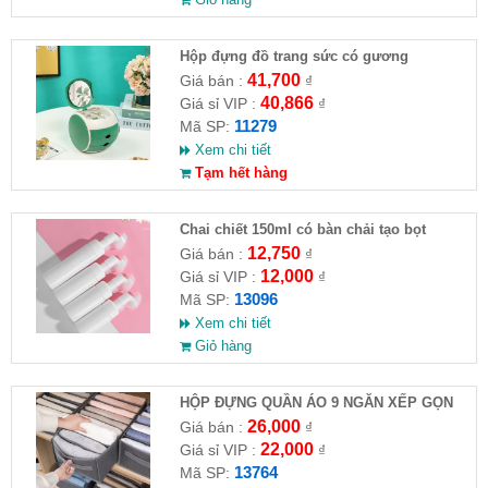
Hộp đựng đồ trang sức có gương
41,700
Giá bán :
₫
40,866
Giá sỉ VIP :
₫
11279
Mã SP:
Xem chi tiết
Tạm hết hàng
Chai chiết 150ml có bàn chải tạo bọt
12,750
Giá bán :
₫
12,000
Giá sỉ VIP :
₫
13096
Mã SP:
Xem chi tiết
Giỏ hàng
HỘP ĐỰNG QUẦN ÁO 9 NGĂN XẾP GỌN
26,000
Giá bán :
₫
22,000
Giá sỉ VIP :
₫
13764
Mã SP: