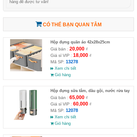
hàng để được tư vấn!
CÓ THỂ BẠN QUAN TÂM
Hộp đựng quần áo 42x28x25cm
20,000
Giá bán :
₫
18,000
Giá sỉ VIP :
₫
13278
Mã SP:
Xem chi tiết
Giỏ hàng
Hộp đựng sữa tắm, dầu gội, nước rửa tay
65,000
Giá bán :
₫
60,000
Giá sỉ VIP :
₫
12078
Mã SP:
Xem chi tiết
Giỏ hàng