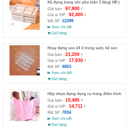
Kệ đựng trang sức phụ kiện 3 tầng( HĐ )
97,900
Giá bán :
₫
92,400
Giá sỉ VIP :
₫
12299
Mã SP:
Xem chi tiết
Giỏ hàng
Khay đựng son 24 ô trong suốt, kệ son
môi để bàn mica ( Ful VAT )
21,200
Giá bán :
₫
17,930
Giá sỉ VIP :
₫
4053
Mã SP:
Xem chi tiết
Giỏ hàng
Hộp nhựa đựng dụng cụ trang điểm hình
bướm (3 màu)
15,485
Giá bán :
₫
14,711
Giá sỉ VIP :
₫
7834
Mã SP:
Xem chi tiết
Giỏ hàng