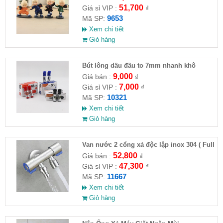
51,700
Giá sỉ VIP :
₫
9653
Mã SP:
Xem chi tiết
Giỏ hàng
Bút lông dầu đầu to 7mm nhanh khô
9,000
Giá bán :
₫
7,000
Giá sỉ VIP :
₫
10321
Mã SP:
Xem chi tiết
Giỏ hàng
Van nước 2 cổng xả độc lập inox 304 ( Full
VAT )
52,800
Giá bán :
₫
47,300
Giá sỉ VIP :
₫
11667
Mã SP:
Xem chi tiết
Giỏ hàng