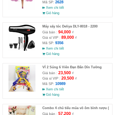
2628
Mã SP:
Xem chi tiết
Giỏ hàng
Máy sấy tóc Deliya DLY-8018 - 2200
94,000
Giá bán :
₫
89,000
Giá sỉ VIP :
₫
9356
Mã SP:
Xem chi tiết
Giỏ hàng
VỈ 2 Súng 6 Viên Đạn Bắn Dín Tường
23,500
Giá bán :
₫
20,500
Giá sỉ VIP :
₫
10989
Mã SP:
Xem chi tiết
Giỏ hàng
Combo 4 chú tiểu múa võ ôm bình rượu (
HĐ )
57,200
Giá bán :
₫