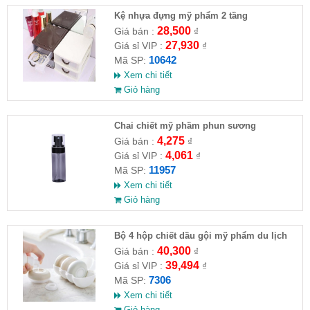
Kệ nhựa đựng mỹ phẩm 2 tầng
28,500
Giá bán :
₫
27,930
Giá sỉ VIP :
₫
10642
Mã SP:
Xem chi tiết
Giỏ hàng
Chai chiết mỹ phầm phun sương
4,275
Giá bán :
₫
4,061
Giá sỉ VIP :
₫
11957
Mã SP:
Xem chi tiết
Giỏ hàng
Bộ 4 hộp chiết dầu gội mỹ phẩm du lịch
40,300
Giá bán :
₫
39,494
Giá sỉ VIP :
₫
7306
Mã SP:
Xem chi tiết
Giỏ hàng