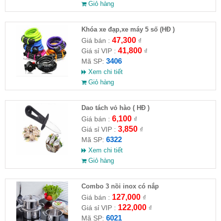
Giỏ hàng
Khóa xe đạp,xe máy 5 số (HĐ )
47,300
Giá bán :
₫
41,800
Giá sỉ VIP :
₫
3406
Mã SP:
Xem chi tiết
Giỏ hàng
Dao tách vỏ hào ( HĐ )
6,100
Giá bán :
₫
3,850
Giá sỉ VIP :
₫
6322
Mã SP:
Xem chi tiết
Giỏ hàng
Combo 3 nồi inox có nắp
127,000
Giá bán :
₫
122,000
Giá sỉ VIP :
₫
6021
Mã SP: