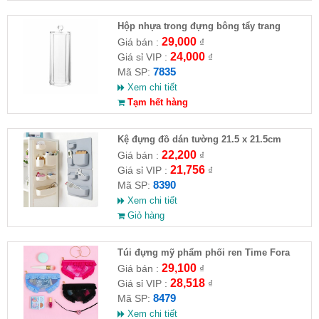
Hộp nhựa trong đựng bông tẩy trang
29,000
Giá bán :
₫
24,000
Giá sỉ VIP :
₫
7835
Mã SP:
Xem chi tiết
Tạm hết hàng
Kệ đựng đồ dán tường 21.5 x 21.5cm
22,200
Giá bán :
₫
21,756
Giá sỉ VIP :
₫
8390
Mã SP:
Xem chi tiết
Giỏ hàng
Túi đựng mỹ phẩm phối ren Time Fora
29,100
Giá bán :
₫
28,518
Giá sỉ VIP :
₫
8479
Mã SP:
Xem chi tiết