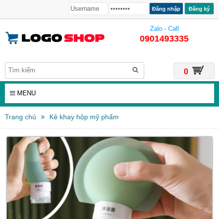
Đăng ký
Zalo - Call
0901493335
0
MENU
Trang chủ
Kệ khay hộp mỹ phẩm