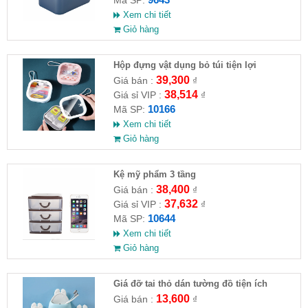
Mã SP:
Xem chi tiết
Giỏ hàng
Hộp đựng vật dụng bỏ túi tiện lợi
39,300
Giá bán :
₫
38,514
Giá sỉ VIP :
₫
10166
Mã SP:
Xem chi tiết
Giỏ hàng
Kệ mỹ phẩm 3 tầng
38,400
Giá bán :
₫
37,632
Giá sỉ VIP :
₫
10644
Mã SP:
Xem chi tiết
Giỏ hàng
Giá đỡ tai thỏ dán tường đồ tiện ích
13,600
Giá bán :
₫