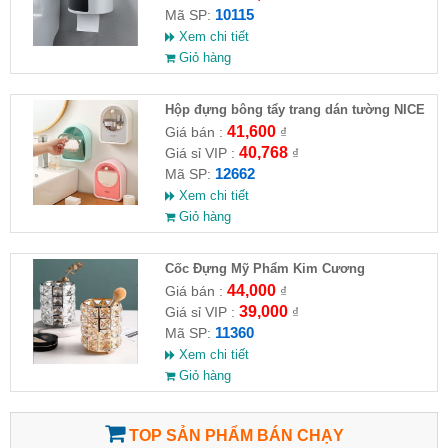
10115
Mã SP:
Xem chi tiết
Giỏ hàng
Hộp đựng bông tẩy trang dán tường NICE
41,600
Giá bán :
₫
40,768
Giá sỉ VIP :
₫
12662
Mã SP:
Xem chi tiết
Giỏ hàng
Cốc Đựng Mỹ Phẩm Kim Cương
44,000
Giá bán :
₫
39,000
Giá sỉ VIP :
₫
11360
Mã SP:
Xem chi tiết
Giỏ hàng
TOP SẢN PHẨM BÁN CHẠY