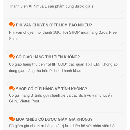
Thành viên
VIP
mua 1 sản phẩm cũng được giá sỉ
PHÍ VẬN CHUYỂN Ở TP.HCM BAO NHIÊU?
Phí vận chuyển nội thành 30K, Tới
SHOP
mua hàng được Free
Ship
CÓ GIAO HÀNG THU TIỀN KHÔNG?
Có giao hàng thu tiền
"SHIP COD"
các quận Tp.HCM, Không áp
dụng giao hàng thu tiền ở Tỉnh Thành khác
SHOP CÓ GỬI HÀNG VỀ TỈNH KHÔNG?
Có gửi hàng đi tỉnh, gửi chành xe và các dịch vụ vận chuyển
GHN, Viettel Post…
MUA NHIỀU CÓ ĐƯỢC GIẢM GIÁ KHÔNG?
Có giảm giá cho đơn hàng giá trị lớn, Liên hệ với nhân viên bán