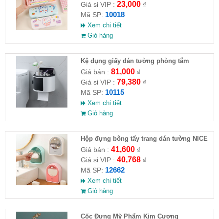
23,000
Giá sỉ VIP :
₫
10018
Mã SP:
Xem chi tiết
Giỏ hàng
Kệ đụng giấy dán tường phòng tắm
81,000
Giá bán :
₫
79,380
Giá sỉ VIP :
₫
10115
Mã SP:
Xem chi tiết
Giỏ hàng
Hộp đựng bông tẩy trang dán tường NICE
41,600
Giá bán :
₫
40,768
Giá sỉ VIP :
₫
12662
Mã SP:
Xem chi tiết
Giỏ hàng
Cốc Đựng Mỹ Phẩm Kim Cương