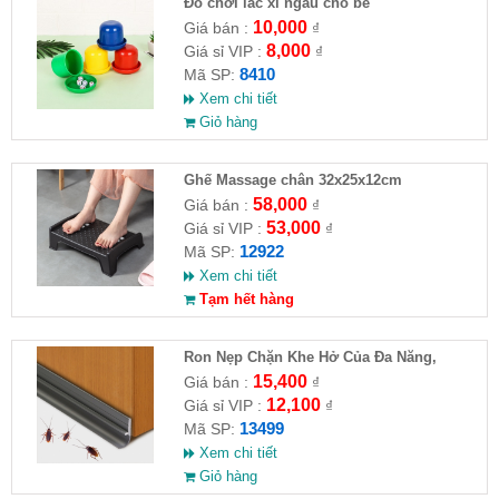
Đồ chơi lắc xí ngầu cho bé
10,000
Giá bán :
₫
8,000
Giá sỉ VIP :
₫
8410
Mã SP:
Xem chi tiết
Giỏ hàng
Ghế Massage chân 32x25x12cm
58,000
Giá bán :
₫
53,000
Giá sỉ VIP :
₫
12922
Mã SP:
Xem chi tiết
Tạm hết hàng
Ron Nẹp Chặn Khe Hở Của Đa Năng,
Chống Côn Trùng( HĐ )
15,400
Giá bán :
₫
12,100
Giá sỉ VIP :
₫
13499
Mã SP:
Xem chi tiết
Giỏ hàng