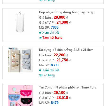
Hộp nhựa trong đựng bông tẩy trang
29,000
Giá bán :
₫
24,000
Giá sỉ VIP :
₫
7835
Mã SP:
Xem chi tiết
Tạm hết hàng
Kệ đựng đồ dán tường 21.5 x 21.5cm
22,200
Giá bán :
₫
21,756
Giá sỉ VIP :
₫
8390
Mã SP:
Xem chi tiết
Giỏ hàng
Túi đựng mỹ phẩm phối ren Time Fora
29,100
Giá bán :
₫
28,518
Giá sỉ VIP :
₫
8479
Mã SP: