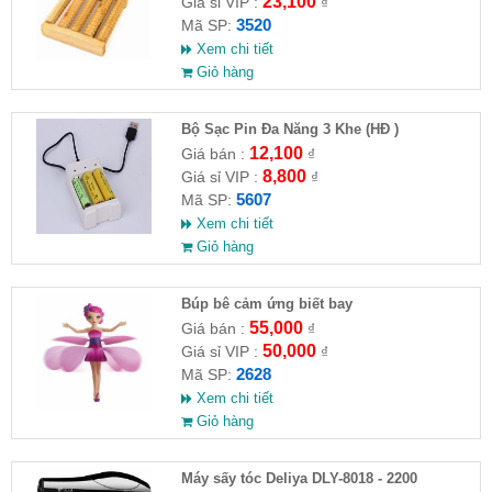
23,100
Giá sỉ VIP :
₫
3520
Mã SP:
Xem chi tiết
Giỏ hàng
Bộ Sạc Pin Đa Năng 3 Khe (HĐ )
12,100
Giá bán :
₫
8,800
Giá sỉ VIP :
₫
5607
Mã SP:
Xem chi tiết
Giỏ hàng
​Búp bê cảm ứng biết bay
55,000
Giá bán :
₫
50,000
Giá sỉ VIP :
₫
2628
Mã SP:
Xem chi tiết
Giỏ hàng
Máy sấy tóc Deliya DLY-8018 - 2200