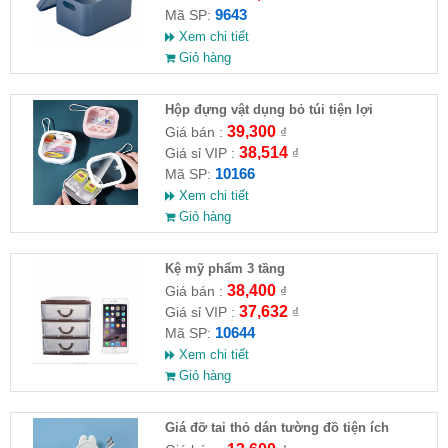
9643
Mã SP:
Xem chi tiết
Giỏ hàng
Hộp đựng vật dụng bỏ túi tiện lợi
39,300
Giá bán :
₫
38,514
Giá sỉ VIP :
₫
10166
Mã SP:
Xem chi tiết
Giỏ hàng
Kệ mỹ phẩm 3 tầng
38,400
Giá bán :
₫
37,632
Giá sỉ VIP :
₫
10644
Mã SP:
Xem chi tiết
Giỏ hàng
Giá đỡ tai thỏ dán tường đồ tiện ích