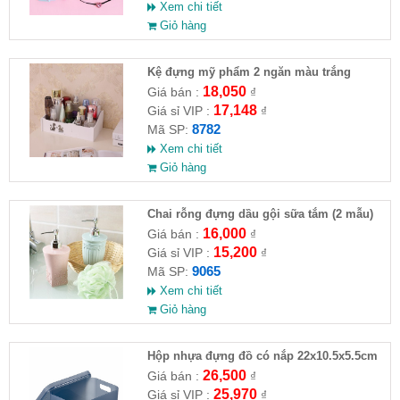
Xem chi tiết
Giỏ hàng
Kệ đựng mỹ phẩm 2 ngăn màu trắng
18,050
Giá bán :
₫
17,148
Giá sỉ VIP :
₫
8782
Mã SP:
Xem chi tiết
Giỏ hàng
Chai rỗng đựng dầu gội sữa tắm (2 mẫu)
16,000
Giá bán :
₫
15,200
Giá sỉ VIP :
₫
9065
Mã SP:
Xem chi tiết
Giỏ hàng
Hộp nhựa đựng đồ có nắp 22x10.5x5.5cm
26,500
Giá bán :
₫
25,970
Giá sỉ VIP :
₫