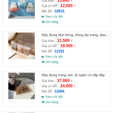
13,600
Giá bán :
₫
12,920
Giá sỉ VIP :
₫
10815
Mã SP:
Xem chi tiết
Giỏ hàng
Hộp đựng tăm bông, bông tẩy trang, tăm,..
21,500
Giá bán :
₫
19,500
Giá sỉ VIP :
₫
12191
Mã SP:
Xem chi tiết
Giỏ hàng
Hộp đựng trang sức 12 ngăn có nắp đậy
27,000
Giá bán :
₫
24,000
Giá sỉ VIP :
₫
12584
Mã SP:
Xem chi tiết
Giỏ hàng