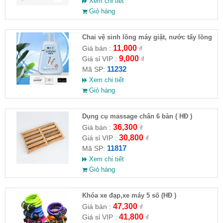
Xem chi tiết
Giỏ hàng
Chai vệ sinh lồng máy giặt, nước tẩy lồng
máy giặt CLEANING FLUID
11,000
Giá bán :
₫
9,000
Giá sỉ VIP :
₫
11232
Mã SP:
Xem chi tiết
Giỏ hàng
Dụng cụ massage chân 6 bàn ( HĐ )
36,300
Giá bán :
₫
30,800
Giá sỉ VIP :
₫
11817
Mã SP:
Xem chi tiết
Giỏ hàng
Khóa xe đạp,xe máy 5 số (HĐ )
47,300
Giá bán :
₫
41,800
Giá sỉ VIP :
₫