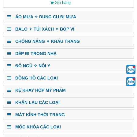
Giỏ hàng
ÁO MƯA ✧ DỤNG CỤ ĐI MƯA
BALO ✧ TÚI XÁCH ✧ BÓP VÍ
CHỐNG NẮNG ✧ KHẨU TRANG
DÉP ĐI TRONG NHÀ
ĐỒ NGỦ ✧ NỘI Y
ĐỒNG HỒ CÁC LOẠI
KỆ KHAY HỘP MỸ PHẨM
KHĂN LAU CÁC LOẠI
MẮT KÍNH THỜI TRANG
MÓC KHÓA CÁC LOẠI