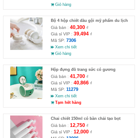
Giỏ hàng
Bộ 4 hộp chiết dầu gội mỹ phẩm du lịch
40,300
Giá bán :
₫
39,494
Giá sỉ VIP :
₫
7306
Mã SP:
Xem chi tiết
Giỏ hàng
Hộp đựng đồ trang sức có gương
41,700
Giá bán :
₫
40,866
Giá sỉ VIP :
₫
11279
Mã SP:
Xem chi tiết
Tạm hết hàng
Chai chiết 150ml có bàn chải tạo bọt
12,750
Giá bán :
₫
12,000
Giá sỉ VIP :
₫