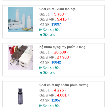
Chai chiết 120ml tạo bọt
5,700
Giá bán :
₫
5,415
Giá sỉ VIP :
₫
13097
Mã SP:
Xem chi tiết
Giỏ hàng
Kệ nhựa đựng mỹ phẩm 2 tầng
28,500
Giá bán :
₫
27,930
Giá sỉ VIP :
₫
10642
Mã SP:
Xem chi tiết
Giỏ hàng
Chai chiết mỹ phầm phun sương
4,275
Giá bán :
₫
4,061
Giá sỉ VIP :
₫
11957
Mã SP:
Xem chi tiết