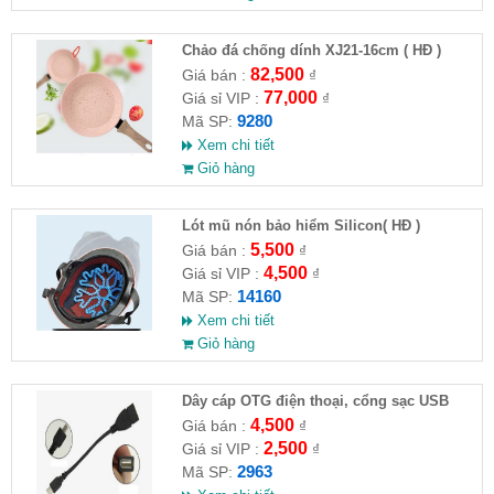
Chảo đá chống dính XJ21-16cm ( HĐ )
82,500
Giá bán :
₫
77,000
Giá sỉ VIP :
₫
9280
Mã SP:
Xem chi tiết
Giỏ hàng
Lót mũ nón bảo hiểm Silicon( HĐ )
5,500
Giá bán :
₫
4,500
Giá sỉ VIP :
₫
14160
Mã SP:
Xem chi tiết
Giỏ hàng
Dây cáp OTG điện thoại, cổng sạc USB
4,500
Giá bán :
₫
2,500
Giá sỉ VIP :
₫
2963
Mã SP: