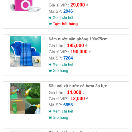
29,000
Giá sỉ VIP :
₫
2946
Mã SP:
Xem chi tiết
Tạm hết hàng
Nệm nước văn phòng 190x75cm
195,000
Giá bán :
₫
190,000
Giá sỉ VIP :
₫
7204
Mã SP:
Xem chi tiết
Giỏ hàng
Đầu vòi xịt nước có bơm áp lực
14,000
Giá bán :
₫
12,000
Giá sỉ VIP :
₫
6955
Mã SP:
Xem chi tiết
Giỏ hàng