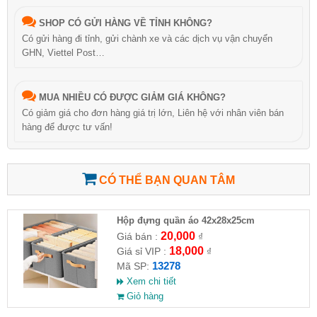
SHOP CÓ GỬI HÀNG VỀ TỈNH KHÔNG?
Có gửi hàng đi tỉnh, gửi chành xe và các dịch vụ vận chuyển
GHN, Viettel Post…
MUA NHIỀU CÓ ĐƯỢC GIẢM GIÁ KHÔNG?
Có giảm giá cho đơn hàng giá trị lớn, Liên hệ với nhân viên bán
hàng để được tư vấn!
CÓ THỂ BẠN QUAN TÂM
Hộp đựng quần áo 42x28x25cm
20,000
Giá bán :
₫
18,000
Giá sỉ VIP :
₫
13278
Mã SP:
Xem chi tiết
Giỏ hàng