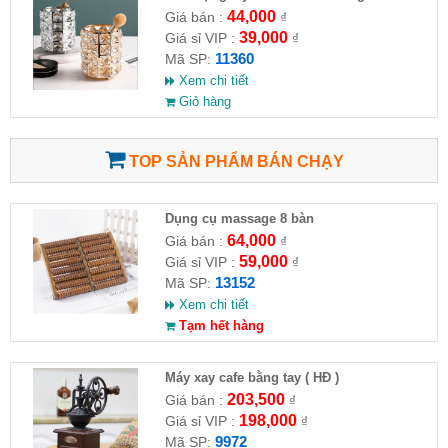
44,000
Giá bán :
₫
39,000
Giá sỉ VIP :
₫
11360
Mã SP:
Xem chi tiết
Giỏ hàng
TOP SẢN PHẨM BÁN CHẠY
Dụng cụ massage 8 bàn
64,000
Giá bán :
₫
59,000
Giá sỉ VIP :
₫
13152
Mã SP:
Xem chi tiết
Tạm hết hàng
Máy xay cafe bằng tay ( HĐ )
203,500
Giá bán :
₫
198,000
Giá sỉ VIP :
₫
9972
Mã SP: