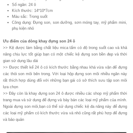
Số ngăn: 24 ô
Kích thước: 14*10*7cm
Màu sắc: Trong suốt
Công dụng: Đựng son, son dưỡng, sơn móng tay, mỹ phẩm mini,
phụ kiện nhỏ
Ưu điểm của dòng khay đựng son 24 ô
>> Kệ được làm bằng chất liệu mica tấm có độ trong suốt cao và khả
năng chịu lực tốt giúp bạn có một chiếc kệ đựng son bền đẹp và thời
gian sử dụng lâu dài
>> Được thiết kế 24 ô có kích thước bằng nhau khá vừa vặn để đựng
các thỏi son môi bên trong. Với loại hộp đựng son môi nhiều ngăn này
rất thích hợp dùng đối với những bạn gái có sở thích sưu tập son môi
lựa chọn
>> Đây còn là khay đựng son 24 ô được nhiều các shop mỹ phẩm thời
trang mua và sử dụng để đựng và bày bán các loại mỹ phẩm của mình.
Ngoài đựng son môi,bạn có thể sử dụng chiếc kệ đa năng này để đựng
các loại mỹ phẩm có kích thước vừa và nhỏ cũng rất phù hợp để đựng
và bảo quản