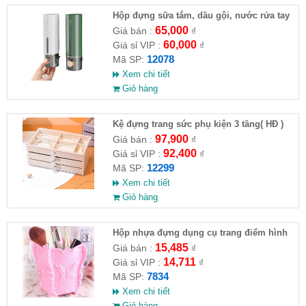
Hộp đựng sữa tắm, dầu gội, nước rửa tay
65,000
Giá bán :
₫
60,000
Giá sỉ VIP :
₫
12078
Mã SP:
Xem chi tiết
Giỏ hàng
Kệ đựng trang sức phụ kiện 3 tầng( HĐ )
97,900
Giá bán :
₫
92,400
Giá sỉ VIP :
₫
12299
Mã SP:
Xem chi tiết
Giỏ hàng
Hộp nhựa đựng dụng cụ trang điểm hình
bướm (3 màu)
15,485
Giá bán :
₫
14,711
Giá sỉ VIP :
₫
7834
Mã SP:
Xem chi tiết
Giỏ hàng