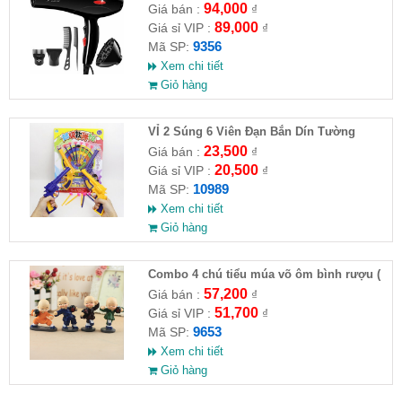
94,000
Giá bán :
₫
89,000
Giá sỉ VIP :
₫
9356
Mã SP:
Xem chi tiết
Giỏ hàng
VỈ 2 Súng 6 Viên Đạn Bắn Dín Tường
23,500
Giá bán :
₫
20,500
Giá sỉ VIP :
₫
10989
Mã SP:
Xem chi tiết
Giỏ hàng
Combo 4 chú tiểu múa võ ôm bình rượu (
HĐ )
57,200
Giá bán :
₫
51,700
Giá sỉ VIP :
₫
9653
Mã SP:
Xem chi tiết
Giỏ hàng