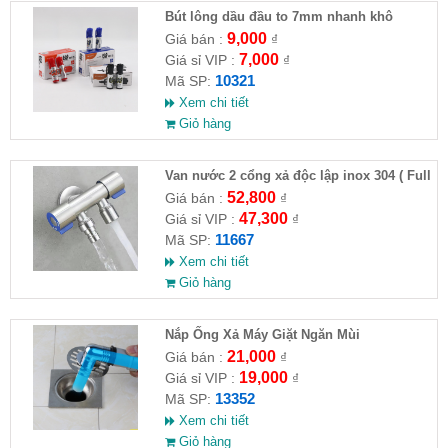
Bút lông dầu đầu to 7mm nhanh khô
9,000
Giá bán :
₫
7,000
Giá sỉ VIP :
₫
10321
Mã SP:
Xem chi tiết
Giỏ hàng
Van nước 2 cổng xả độc lập inox 304 ( Full
VAT )
52,800
Giá bán :
₫
47,300
Giá sỉ VIP :
₫
11667
Mã SP:
Xem chi tiết
Giỏ hàng
Nắp Ống Xả Máy Giặt Ngăn Mùi
21,000
Giá bán :
₫
19,000
Giá sỉ VIP :
₫
13352
Mã SP:
Xem chi tiết
Giỏ hàng