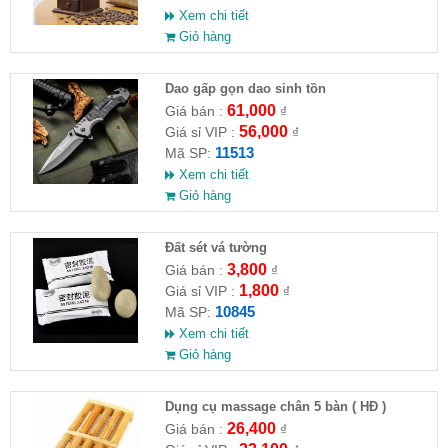
Xem chi tiết
Giỏ hàng
Dao gấp gọn dao sinh tồn
61,000
Giá bán :
₫
56,000
Giá sỉ VIP :
₫
11513
Mã SP:
Xem chi tiết
Giỏ hàng
Đất sét vá tường
3,800
Giá bán :
₫
1,800
Giá sỉ VIP :
₫
10845
Mã SP:
Xem chi tiết
Giỏ hàng
Dụng cụ massage chân 5 bàn ( HĐ )
26,400
Giá bán :
₫