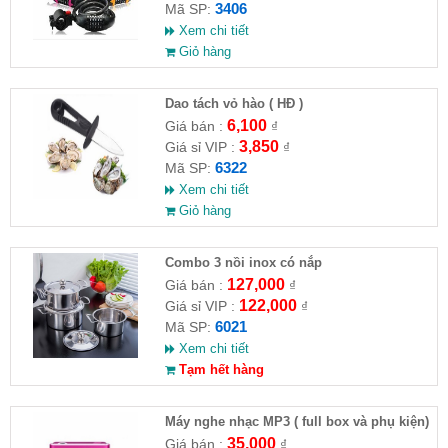
3406
Mã SP:
Xem chi tiết
Giỏ hàng
Dao tách vỏ hào ( HĐ )
6,100
Giá bán :
₫
3,850
Giá sỉ VIP :
₫
6322
Mã SP:
Xem chi tiết
Giỏ hàng
Combo 3 nồi inox có nắp
127,000
Giá bán :
₫
122,000
Giá sỉ VIP :
₫
6021
Mã SP:
Xem chi tiết
Tạm hết hàng
Máy nghe nhạc MP3 ( full box và phụ kiện)
35,000
Giá bán :
₫