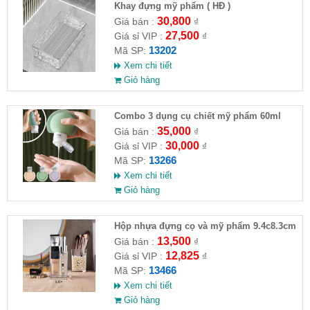
Khay đựng mỹ phẩm ( HĐ )
30,800
Giá bán :
₫
27,500
Giá sỉ VIP :
₫
13202
Mã SP:
Xem chi tiết
Giỏ hàng
Combo 3 dụng cụ chiết mỹ phẩm 60ml
35,000
Giá bán :
₫
30,000
Giá sỉ VIP :
₫
13266
Mã SP:
Xem chi tiết
Giỏ hàng
Hộp nhựa đựng cọ và mỹ phẩm 9.4c8.3cm
13,500
Giá bán :
₫
12,825
Giá sỉ VIP :
₫
13466
Mã SP:
Xem chi tiết
Giỏ hàng