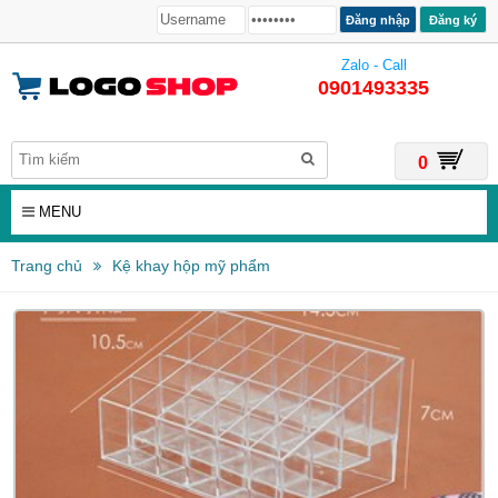
Đăng ký
Zalo - Call
0901493335
0
MENU
Trang chủ
Kệ khay hộp mỹ phẩm