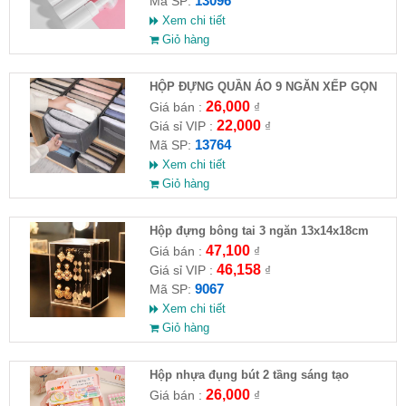
13096
Mã SP:
Xem chi tiết
Giỏ hàng
HỘP ĐỰNG QUẦN ÁO 9 NGĂN XẾP GỌN
26,000
Giá bán :
₫
22,000
Giá sỉ VIP :
₫
13764
Mã SP:
Xem chi tiết
Giỏ hàng
Hộp đựng bông tai 3 ngăn 13x14x18cm
47,100
Giá bán :
₫
46,158
Giá sỉ VIP :
₫
9067
Mã SP:
Xem chi tiết
Giỏ hàng
Hộp nhựa đụng bút 2 tầng sáng tạo
26,000
Giá bán :
₫