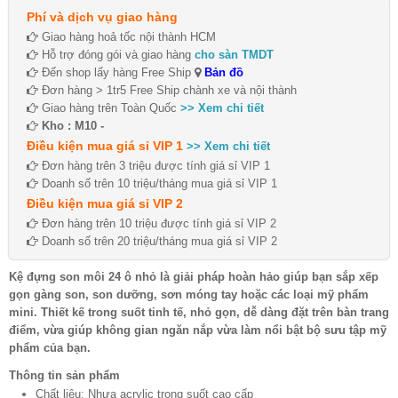
Phí và dịch vụ giao hàng
Giao hàng hoả tốc nội thành HCM
Hỗ trợ đóng gói và giao hàng
cho sàn TMDT
Đến shop lấy hàng Free Ship
Bản đồ
Đơn hàng > 1tr5 Free Ship chành xe và nội thành
Giao hàng trên Toàn Quốc
>> Xem chi tiết
Kho : M10 -
Điều kiện mua giá sỉ VIP 1
>> Xem chi tiết
Đơn hàng trên 3 triệu được tính giá sỉ VIP 1
Doanh số trên 10 triệu/tháng mua giá sỉ VIP 1
Điều kiện mua giá sỉ VIP 2
Đơn hàng trên 10 triệu được tính giá sỉ VIP 2
Doanh số trên 20 triệu/tháng mua giá sỉ VIP 2
Kệ đựng son môi 24 ô nhỏ là giải pháp hoàn hảo giúp bạn sắp xếp
gọn gàng son, son dưỡng, sơn móng tay hoặc các loại mỹ phẩm
mini. Thiết kế trong suốt tinh tế, nhỏ gọn, dễ dàng đặt trên bàn trang
điểm, vừa giúp không gian ngăn nắp vừa làm nổi bật bộ sưu tập mỹ
phẩm của bạn.
Thông tin sản phẩm
Chất liệu: Nhựa acrylic trong suốt cao cấp