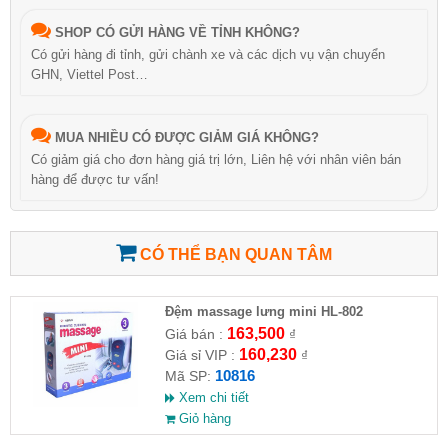
SHOP CÓ GỬI HÀNG VỀ TỈNH KHÔNG?
Có gửi hàng đi tỉnh, gửi chành xe và các dịch vụ vận chuyển
GHN, Viettel Post…
MUA NHIỀU CÓ ĐƯỢC GIẢM GIÁ KHÔNG?
Có giảm giá cho đơn hàng giá trị lớn, Liên hệ với nhân viên bán
hàng để được tư vấn!
CÓ THỂ BẠN QUAN TÂM
Đệm massage lưng mini HL-802
163,500
Giá bán :
₫
160,230
Giá sỉ VIP :
₫
10816
Mã SP:
Xem chi tiết
Giỏ hàng