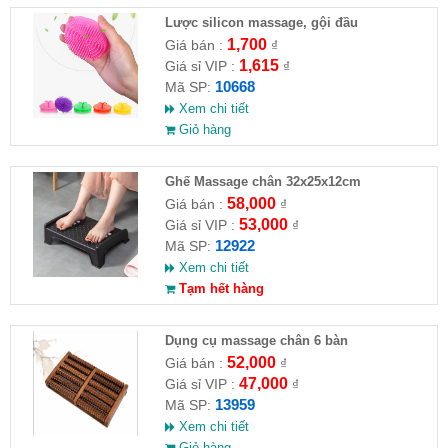
Lược silicon massage, gội đầu
1,700
Giá bán :
₫
1,615
Giá sỉ VIP :
₫
10668
Mã SP:
Xem chi tiết
Giỏ hàng
Ghế Massage chân 32x25x12cm
58,000
Giá bán :
₫
53,000
Giá sỉ VIP :
₫
12922
Mã SP:
Xem chi tiết
Tạm hết hàng
Dụng cụ massage chân 6 bàn
52,000
Giá bán :
₫
47,000
Giá sỉ VIP :
₫
13959
Mã SP:
Xem chi tiết
Giỏ hàng