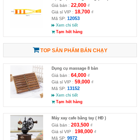
22,000
Giá bán :
₫
18,700
Giá sỉ VIP :
₫
12053
Mã SP:
Xem chi tiết
Tạm hết hàng
TOP SẢN PHẨM BÁN CHẠY
Dụng cụ massage 8 bàn
64,000
Giá bán :
₫
59,000
Giá sỉ VIP :
₫
13152
Mã SP:
Xem chi tiết
Tạm hết hàng
Máy xay cafe bằng tay ( HĐ )
203,500
Giá bán :
₫
198,000
Giá sỉ VIP :
₫
9972
Mã SP: