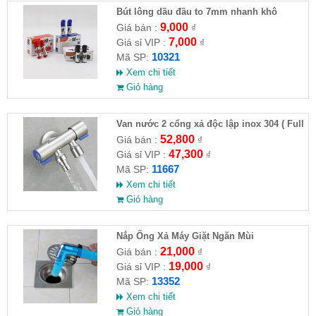
Bút lông dầu đầu to 7mm nhanh khô
9,000
Giá bán :
₫
7,000
Giá sỉ VIP :
₫
10321
Mã SP:
Xem chi tiết
Giỏ hàng
Van nước 2 cổng xả độc lập inox 304 ( Full
VAT )
52,800
Giá bán :
₫
47,300
Giá sỉ VIP :
₫
11667
Mã SP:
Xem chi tiết
Giỏ hàng
Nắp Ống Xả Máy Giặt Ngăn Mùi
21,000
Giá bán :
₫
19,000
Giá sỉ VIP :
₫
13352
Mã SP:
Xem chi tiết
Giỏ hàng