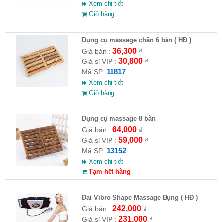
Xem chi tiết
Giỏ hàng
Dụng cụ massage chân 6 bàn ( HĐ )
36,300
Giá bán :
₫
30,800
Giá sỉ VIP :
₫
11817
Mã SP:
Xem chi tiết
Giỏ hàng
Dụng cụ massage 8 bàn
64,000
Giá bán :
₫
59,000
Giá sỉ VIP :
₫
13152
Mã SP:
Xem chi tiết
Tạm hết hàng
Đai Vibro Shape Massage Bụng ( HĐ )
242,000
Giá bán :
₫
231,000
Giá sỉ VIP :
₫