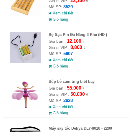
23,100
Giá sỉ VIP :
₫
3520
Mã SP:
Xem chi tiết
Giỏ hàng
Bộ Sạc Pin Đa Năng 3 Khe (HĐ )
12,100
Giá bán :
₫
8,800
Giá sỉ VIP :
₫
5607
Mã SP:
Xem chi tiết
Giỏ hàng
​Búp bê cảm ứng biết bay
55,000
Giá bán :
₫
50,000
Giá sỉ VIP :
₫
2628
Mã SP:
Xem chi tiết
Giỏ hàng
Máy sấy tóc Deliya DLY-8018 - 2200