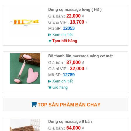
Dụng cụ massage lưng ( HĐ )
22,000
Giá bán :
₫
18,700
Giá sỉ VIP :
₫
12053
Mã SP:
Xem chi tiết
Tạm hết hàng
Bộ thanh lăn massage nâng cơ mặt
37,000
Giá bán :
₫
32,000
Giá sỉ VIP :
₫
12789
Mã SP:
Xem chi tiết
Giỏ hàng
TOP SẢN PHẨM BÁN CHẠY
Dụng cụ massage 8 bàn
64,000
Giá bán :
₫