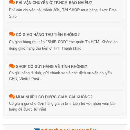
PHÍ VẬN CHUYỂN Ở TP.HCM BAO NHIÊU?
Phí vận chuyển nội thành 30K, Tới
SHOP
mua hàng được Free
Ship
CÓ GIAO HÀNG THU TIỀN KHÔNG?
Có giao hàng thu tiền
"SHIP COD"
các quận Tp.HCM, Không áp
dụng giao hàng thu tiền ở Tỉnh Thành khác
SHOP CÓ GỬI HÀNG VỀ TỈNH KHÔNG?
Có gửi hàng đi tỉnh, gửi chành xe và các dịch vụ vận chuyển
GHN, Viettel Post…
MUA NHIỀU CÓ ĐƯỢC GIẢM GIÁ KHÔNG?
Có giảm giá cho đơn hàng giá trị lớn, Liên hệ với nhân viên bán
hàng để được tư vấn!