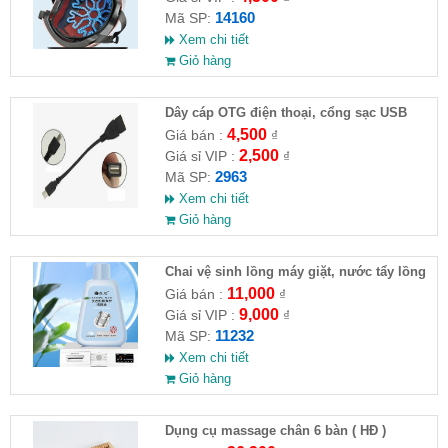
14160
Mã SP:
Xem chi tiết
Giỏ hàng
Dây cáp OTG điện thoại, cổng sạc USB
4,500
Giá bán :
₫
2,500
Giá sỉ VIP :
₫
2963
Mã SP:
Xem chi tiết
Giỏ hàng
Chai vệ sinh lồng máy giặt, nước tẩy lồng
máy giặt CLEANING FLUID
11,000
Giá bán :
₫
9,000
Giá sỉ VIP :
₫
11232
Mã SP:
Xem chi tiết
Giỏ hàng
Dụng cụ massage chân 6 bàn ( HĐ )