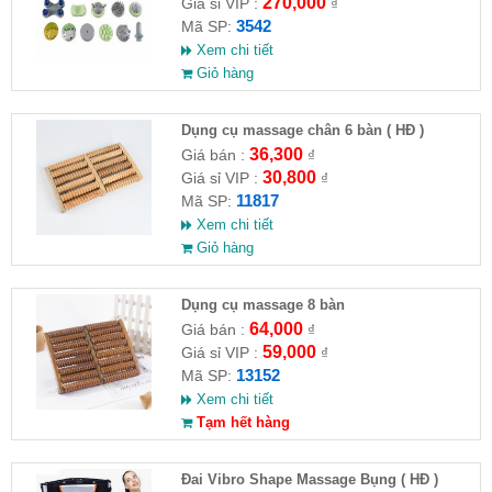
270,000
Giá sỉ VIP :
₫
3542
Mã SP:
Xem chi tiết
Giỏ hàng
Dụng cụ massage chân 6 bàn ( HĐ )
36,300
Giá bán :
₫
30,800
Giá sỉ VIP :
₫
11817
Mã SP:
Xem chi tiết
Giỏ hàng
Dụng cụ massage 8 bàn
64,000
Giá bán :
₫
59,000
Giá sỉ VIP :
₫
13152
Mã SP:
Xem chi tiết
Tạm hết hàng
Đai Vibro Shape Massage Bụng ( HĐ )