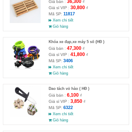
36,300
Giá bán :
₫
30,800
Giá sỉ VIP :
₫
11817
Mã SP:
Xem chi tiết
Giỏ hàng
Khóa xe đạp,xe máy 5 số (HĐ )
47,300
Giá bán :
₫
41,800
Giá sỉ VIP :
₫
3406
Mã SP:
Xem chi tiết
Giỏ hàng
Dao tách vỏ hào ( HĐ )
6,100
Giá bán :
₫
3,850
Giá sỉ VIP :
₫
6322
Mã SP:
Xem chi tiết
Giỏ hàng