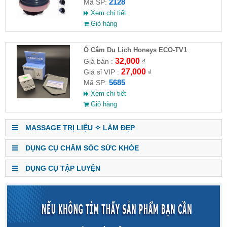
2128
Mã SP:
Xem chi tiết
Giỏ hàng
Ổ Cắm Du Lịch Honeys ECO-TV1
32,000
Giá bán :
₫
27,000
Giá sỉ VIP :
₫
5685
Mã SP:
Xem chi tiết
Giỏ hàng
MASSAGE TRỊ LIỆU ✧ LÀM ĐẸP
DỤNG CỤ CHĂM SÓC SỨC KHỎE
DỤNG CỤ TẬP LUYỆN