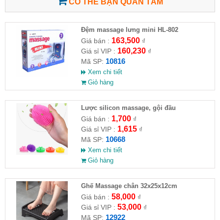
CÓ THỂ BẠN QUAN TÂM
Đệm massage lưng mini HL-802
163,500
Giá bán :
₫
160,230
Giá sỉ VIP :
₫
10816
Mã SP:
Xem chi tiết
Giỏ hàng
Lược silicon massage, gội đầu
1,700
Giá bán :
₫
1,615
Giá sỉ VIP :
₫
10668
Mã SP:
Xem chi tiết
Giỏ hàng
Ghế Massage chân 32x25x12cm
58,000
Giá bán :
₫
53,000
Giá sỉ VIP :
₫
12922
Mã SP: