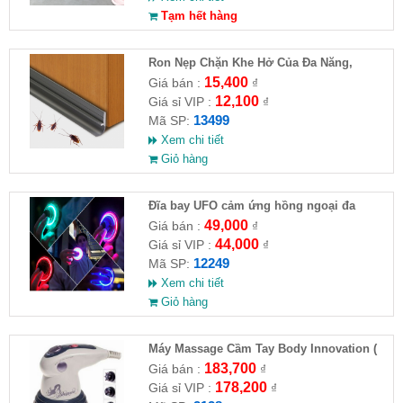
Tạm hết hàng
Ron Nẹp Chặn Khe Hở Của Đa Năng,
Chống Côn Trùng( HĐ )
15,400
Giá bán :
₫
12,100
Giá sỉ VIP :
₫
13499
Mã SP:
Xem chi tiết
Giỏ hàng
Đĩa bay UFO cảm ứng hồng ngoại đa
chiều tự động bay về
49,000
Giá bán :
₫
44,000
Giá sỉ VIP :
₫
12249
Mã SP:
Xem chi tiết
Giỏ hàng
Máy Massage Cầm Tay Body Innovation (
HĐ )
183,700
Giá bán :
₫
178,200
Giá sỉ VIP :
₫