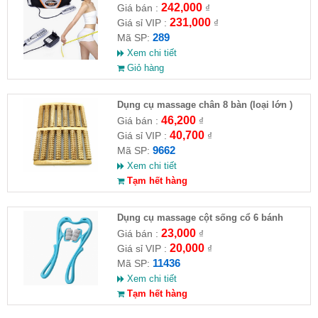
242,000
Giá bán :
₫
231,000
Giá sỉ VIP :
₫
289
Mã SP:
Xem chi tiết
Giỏ hàng
Dụng cụ massage chân 8 bàn (loại lớn )
(HĐ)
46,200
Giá bán :
₫
40,700
Giá sỉ VIP :
₫
9662
Mã SP:
Xem chi tiết
Tạm hết hàng
Dụng cụ massage cột sống cổ 6 bánh
23,000
Giá bán :
₫
20,000
Giá sỉ VIP :
₫
11436
Mã SP:
Xem chi tiết
Tạm hết hàng