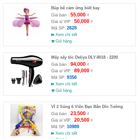
​Búp bê cảm ứng biết bay
55,000
Giá bán :
₫
50,000
Giá sỉ VIP :
₫
2628
Mã SP:
Xem chi tiết
Giỏ hàng
Máy sấy tóc Deliya DLY-8018 - 2200
94,000
Giá bán :
₫
89,000
Giá sỉ VIP :
₫
9356
Mã SP:
Xem chi tiết
Giỏ hàng
VỈ 2 Súng 6 Viên Đạn Bắn Dín Tường
23,500
Giá bán :
₫
20,500
Giá sỉ VIP :
₫
10989
Mã SP:
Xem chi tiết