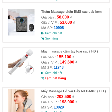
Thảm Massage chân EMS sạc usb kèm
remote
58,000
Giá bán :
₫
53,000
Giá sỉ VIP :
₫
10905
Mã SP:
Xem chi tiết
Giỏ hàng
Máy massage cầm tay loại sạc ( HĐ )
155,100
Giá bán :
₫
149,600
Giá sỉ VIP :
₫
11748
Mã SP:
Xem chi tiết
Tạm hết hàng
Máy Massage Cổ Vai Gáy 6D HJ-818 ( HĐ )
203,500
Giá bán :
₫
198,000
Giá sỉ VIP :
₫
13029
Mã SP: