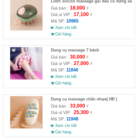
Lược silicon massage gội đầu có đựng xà
phòng
18,000
Giá bán :
₫
17,100
Giá sỉ VIP :
₫
10965
Mã SP:
Xem chi tiết
Giỏ hàng
Dụng cụ massage 7 bánh
30,000
Giá bán :
₫
27,000
Giá sỉ VIP :
₫
11840
Mã SP:
Xem chi tiết
Giỏ hàng
Dụng cụ massage chân nhựa( HĐ )
33,000
Giá bán :
₫
25,300
Giá sỉ VIP :
₫
11948
Mã SP:
Xem chi tiết
Giỏ hàng