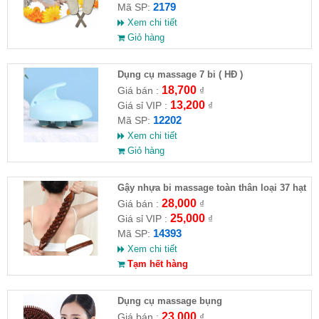
2179
Mã SP:
Xem chi tiết
Giỏ hàng
Dụng cụ massage 7 bi ( HĐ )
18,700
Giá bán :
₫
13,200
Giá sỉ VIP :
₫
12202
Mã SP:
Xem chi tiết
Giỏ hàng
Gậy nhựa bi massage toàn thân loại 37 hạt
28,000
Giá bán :
₫
25,000
Giá sỉ VIP :
₫
14393
Mã SP:
Xem chi tiết
Tạm hết hàng
Dụng cụ massage bụng
23,000
Giá bán :
₫