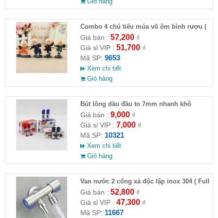
Giỏ hàng
Combo 4 chú tiểu múa võ ôm bình rượu (
HĐ )
57,200
Giá bán :
₫
51,700
Giá sỉ VIP :
₫
9653
Mã SP:
Xem chi tiết
Giỏ hàng
Bút lông dầu đầu to 7mm nhanh khô
9,000
Giá bán :
₫
7,000
Giá sỉ VIP :
₫
10321
Mã SP:
Xem chi tiết
Giỏ hàng
Van nước 2 cổng xả độc lập inox 304 ( Full
VAT )
52,800
Giá bán :
₫
47,300
Giá sỉ VIP :
₫
11667
Mã SP: