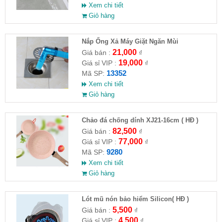
Xem chi tiết
Giỏ hàng
Nắp Ống Xả Máy Giặt Ngăn Mùi
21,000
Giá bán :
₫
19,000
Giá sỉ VIP :
₫
13352
Mã SP:
Xem chi tiết
Giỏ hàng
Chảo đá chống dính XJ21-16cm ( HĐ )
82,500
Giá bán :
₫
77,000
Giá sỉ VIP :
₫
9280
Mã SP:
Xem chi tiết
Giỏ hàng
Lót mũ nón bảo hiểm Silicon( HĐ )
5,500
Giá bán :
₫
4,500
Giá sỉ VIP :
₫