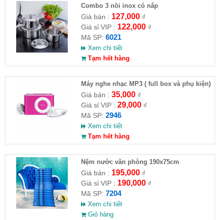
Combo 3 nồi inox có nắp
127,000
Giá bán :
₫
122,000
Giá sỉ VIP :
₫
6021
Mã SP:
Xem chi tiết
Tạm hết hàng
Máy nghe nhạc MP3 ( full box và phụ kiện)
35,000
Giá bán :
₫
29,000
Giá sỉ VIP :
₫
2946
Mã SP:
Xem chi tiết
Tạm hết hàng
Nệm nước văn phòng 190x75cm
195,000
Giá bán :
₫
190,000
Giá sỉ VIP :
₫
7204
Mã SP:
Xem chi tiết
Giỏ hàng