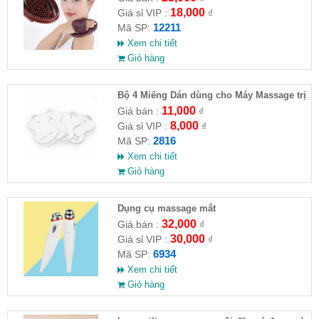
18,000
Giá sỉ VIP :
₫
12211
Mã SP:
Xem chi tiết
Giỏ hàng
Bộ 4 Miếng Dán dùng cho Máy Massage trị
liệu
11,000
Giá bán :
₫
8,000
Giá sỉ VIP :
₫
2816
Mã SP:
Xem chi tiết
Giỏ hàng
Dụng cụ massage mắt
32,000
Giá bán :
₫
30,000
Giá sỉ VIP :
₫
6934
Mã SP:
Xem chi tiết
Giỏ hàng