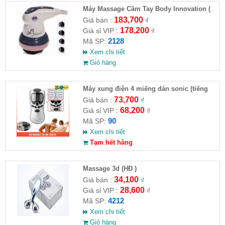
Máy Massage Cầm Tay Body Innovation (
HĐ )
183,700
Giá bán :
₫
178,200
Giá sỉ VIP :
₫
2128
Mã SP:
Xem chi tiết
Giỏ hàng
Máy xung điện 4 miếng dán sonic (tiếng
việt) ( HĐ )
73,700
Giá bán :
₫
68,200
Giá sỉ VIP :
₫
90
Mã SP:
Xem chi tiết
Tạm hết hàng
Massage 3d (HĐ )
34,100
Giá bán :
₫
28,600
Giá sỉ VIP :
₫
4212
Mã SP:
Xem chi tiết
Giỏ hàng