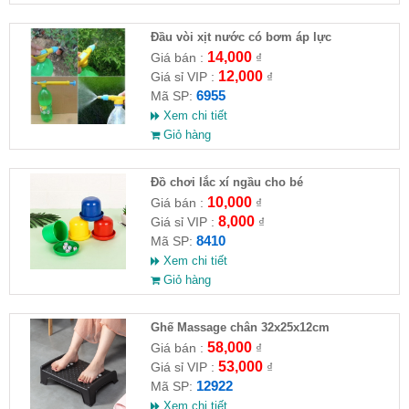
Đầu vòi xịt nước có bơm áp lực
14,000
Giá bán :
₫
12,000
Giá sỉ VIP :
₫
6955
Mã SP:
Xem chi tiết
Giỏ hàng
Đồ chơi lắc xí ngầu cho bé
10,000
Giá bán :
₫
8,000
Giá sỉ VIP :
₫
8410
Mã SP:
Xem chi tiết
Giỏ hàng
Ghế Massage chân 32x25x12cm
58,000
Giá bán :
₫
53,000
Giá sỉ VIP :
₫
12922
Mã SP:
Xem chi tiết