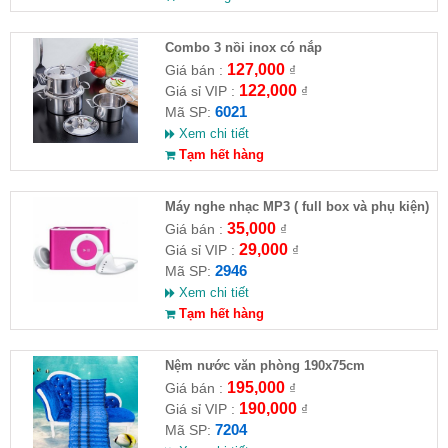
Combo 3 nồi inox có nắp
127,000
Giá bán :
₫
122,000
Giá sỉ VIP :
₫
6021
Mã SP:
Xem chi tiết
Tạm hết hàng
Máy nghe nhạc MP3 ( full box và phụ kiện)
35,000
Giá bán :
₫
29,000
Giá sỉ VIP :
₫
2946
Mã SP:
Xem chi tiết
Tạm hết hàng
Nệm nước văn phòng 190x75cm
195,000
Giá bán :
₫
190,000
Giá sỉ VIP :
₫
7204
Mã SP: