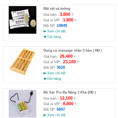
Đất sét vá tường
3,800
Giá bán :
₫
1,800
Giá sỉ VIP :
₫
10845
Mã SP:
Xem chi tiết
Giỏ hàng
Dụng cụ massage chân 5 bàn ( HĐ )
26,400
Giá bán :
₫
23,100
Giá sỉ VIP :
₫
3520
Mã SP:
Xem chi tiết
Giỏ hàng
Bộ Sạc Pin Đa Năng 3 Khe (HĐ )
12,100
Giá bán :
₫
8,800
Giá sỉ VIP :
₫
5607
Mã SP:
Xem chi tiết