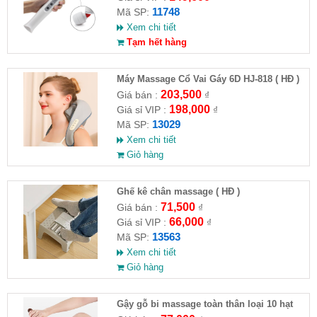
11748
Mã SP:
Xem chi tiết
Tạm hết hàng
Máy Massage Cổ Vai Gáy 6D HJ-818 ( HĐ )
203,500
Giá bán :
₫
198,000
Giá sỉ VIP :
₫
13029
Mã SP:
Xem chi tiết
Giỏ hàng
Ghế kê chân massage ( HĐ )
71,500
Giá bán :
₫
66,000
Giá sỉ VIP :
₫
13563
Mã SP:
Xem chi tiết
Giỏ hàng
Gậy gỗ bi massage toàn thân loại 10 hạt