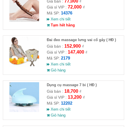
77,000
Giá bán :
₫
72,000
Giá sỉ VIP :
₫
14376
Mã SP:
Xem chi tiết
Tạm hết hàng
Đai đeo massage lưng vai cổ gáy ( HĐ )
152,900
Giá bán :
₫
147,400
Giá sỉ VIP :
₫
2179
Mã SP:
Xem chi tiết
Giỏ hàng
Dụng cụ massage 7 bi ( HĐ )
18,700
Giá bán :
₫
13,200
Giá sỉ VIP :
₫
12202
Mã SP:
Xem chi tiết
Giỏ hàng