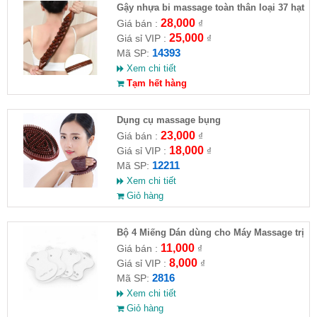
Gậy nhựa bi massage toàn thân loại 37 hạt
28,000
Giá bán :
₫
25,000
Giá sỉ VIP :
₫
14393
Mã SP:
Xem chi tiết
Tạm hết hàng
Dụng cụ massage bụng
23,000
Giá bán :
₫
18,000
Giá sỉ VIP :
₫
12211
Mã SP:
Xem chi tiết
Giỏ hàng
Bộ 4 Miếng Dán dùng cho Máy Massage trị
liệu
11,000
Giá bán :
₫
8,000
Giá sỉ VIP :
₫
2816
Mã SP:
Xem chi tiết
Giỏ hàng