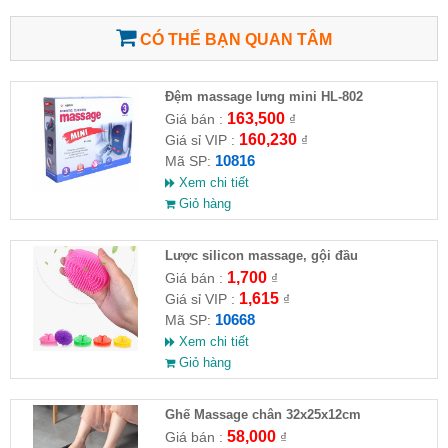
CÓ THỂ BẠN QUAN TÂM
Đệm massage lưng mini HL-802
163,500
Giá bán :
₫
160,230
Giá sỉ VIP :
₫
10816
Mã SP:
Xem chi tiết
Giỏ hàng
Lược silicon massage, gội đầu
1,700
Giá bán :
₫
1,615
Giá sỉ VIP :
₫
10668
Mã SP:
Xem chi tiết
Giỏ hàng
Ghế Massage chân 32x25x12cm
58,000
Giá bán :
₫