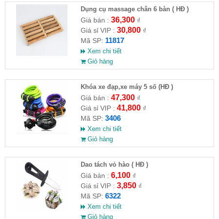
Dụng cụ massage chân 6 bàn ( HĐ )
36,300
Giá bán :
₫
30,800
Giá sỉ VIP :
₫
11817
Mã SP:
Xem chi tiết
Giỏ hàng
Khóa xe đạp,xe máy 5 số (HĐ )
47,300
Giá bán :
₫
41,800
Giá sỉ VIP :
₫
3406
Mã SP:
Xem chi tiết
Giỏ hàng
Dao tách vỏ hào ( HĐ )
6,100
Giá bán :
₫
3,850
Giá sỉ VIP :
₫
6322
Mã SP:
Xem chi tiết
Giỏ hàng