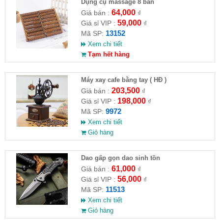
Dụng cụ massage 8 bàn
64,000
Giá bán :
₫
59,000
Giá sỉ VIP :
₫
13152
Mã SP:
Xem chi tiết
Tạm hết hàng
Máy xay cafe bằng tay ( HĐ )
203,500
Giá bán :
₫
198,000
Giá sỉ VIP :
₫
9972
Mã SP:
Xem chi tiết
Giỏ hàng
Dao gấp gọn dao sinh tồn
61,000
Giá bán :
₫
56,000
Giá sỉ VIP :
₫
11513
Mã SP:
Xem chi tiết
Giỏ hàng