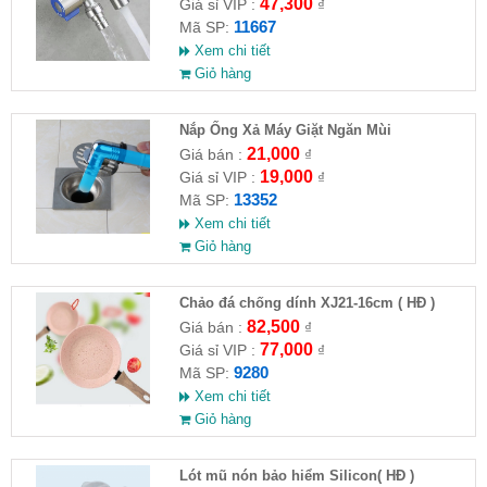
47,300
Giá sỉ VIP :
₫
11667
Mã SP:
Xem chi tiết
Giỏ hàng
Nắp Ống Xả Máy Giặt Ngăn Mùi
21,000
Giá bán :
₫
19,000
Giá sỉ VIP :
₫
13352
Mã SP:
Xem chi tiết
Giỏ hàng
Chảo đá chống dính XJ21-16cm ( HĐ )
82,500
Giá bán :
₫
77,000
Giá sỉ VIP :
₫
9280
Mã SP:
Xem chi tiết
Giỏ hàng
Lót mũ nón bảo hiểm Silicon( HĐ )