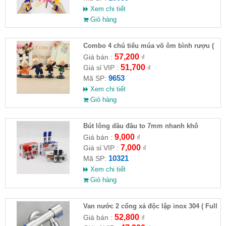
Xem chi tiết
Giỏ hàng
Combo 4 chú tiểu múa võ ôm bình rượu (
HĐ )
57,200
Giá bán :
₫
51,700
Giá sỉ VIP :
₫
9653
Mã SP:
Xem chi tiết
Giỏ hàng
Bút lông dầu đầu to 7mm nhanh khô
9,000
Giá bán :
₫
7,000
Giá sỉ VIP :
₫
10321
Mã SP:
Xem chi tiết
Giỏ hàng
Van nước 2 cổng xả độc lập inox 304 ( Full
VAT )
52,800
Giá bán :
₫