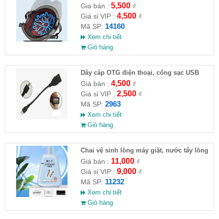
5,500
Giá bán :
₫
4,500
Giá sỉ VIP :
₫
14160
Mã SP:
Xem chi tiết
Giỏ hàng
Dây cáp OTG điện thoại, cổng sạc USB
4,500
Giá bán :
₫
2,500
Giá sỉ VIP :
₫
2963
Mã SP:
Xem chi tiết
Giỏ hàng
Chai vệ sinh lồng máy giặt, nước tẩy lồng
máy giặt CLEANING FLUID
11,000
Giá bán :
₫
9,000
Giá sỉ VIP :
₫
11232
Mã SP:
Xem chi tiết
Giỏ hàng