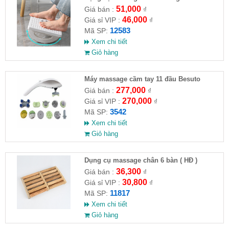
phòng
51,000
Giá bán :
₫
46,000
Giá sỉ VIP :
₫
12583
Mã SP:
Xem chi tiết
Giỏ hàng
Máy massage cầm tay 11 đầu Besuto
277,000
Giá bán :
₫
270,000
Giá sỉ VIP :
₫
3542
Mã SP:
Xem chi tiết
Giỏ hàng
Dụng cụ massage chân 6 bàn ( HĐ )
36,300
Giá bán :
₫
30,800
Giá sỉ VIP :
₫
11817
Mã SP:
Xem chi tiết
Giỏ hàng