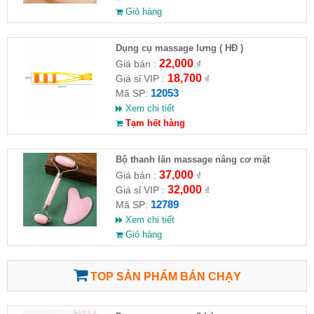
Giỏ hàng
Dụng cụ massage lưng ( HĐ )
22,000
Giá bán :
₫
18,700
Giá sỉ VIP :
₫
12053
Mã SP:
Xem chi tiết
Tạm hết hàng
Bộ thanh lăn massage nâng cơ mặt
37,000
Giá bán :
₫
32,000
Giá sỉ VIP :
₫
12789
Mã SP:
Xem chi tiết
Giỏ hàng
TOP SẢN PHẨM BÁN CHẠY