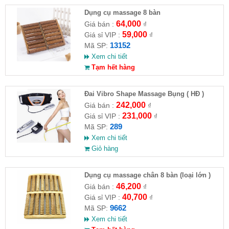
Dụng cụ massage 8 bàn
64,000
Giá bán :
₫
59,000
Giá sỉ VIP :
₫
13152
Mã SP:
Xem chi tiết
Tạm hết hàng
Đai Vibro Shape Massage Bụng ( HĐ )
242,000
Giá bán :
₫
231,000
Giá sỉ VIP :
₫
289
Mã SP:
Xem chi tiết
Giỏ hàng
Dụng cụ massage chân 8 bàn (loại lớn )
(HĐ)
46,200
Giá bán :
₫
40,700
Giá sỉ VIP :
₫
9662
Mã SP:
Xem chi tiết