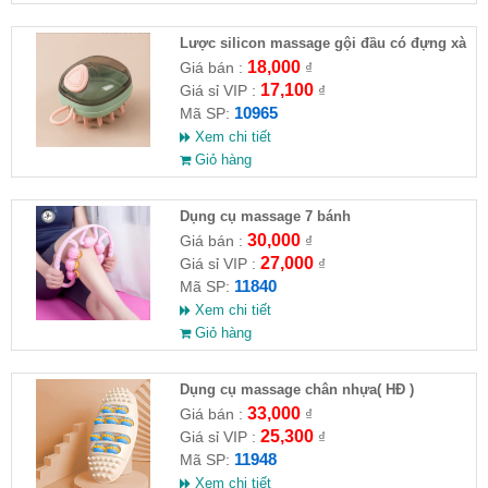
Lược silicon massage gội đầu có đựng xà
phòng
18,000
Giá bán :
₫
17,100
Giá sỉ VIP :
₫
10965
Mã SP:
Xem chi tiết
Giỏ hàng
Dụng cụ massage 7 bánh
30,000
Giá bán :
₫
27,000
Giá sỉ VIP :
₫
11840
Mã SP:
Xem chi tiết
Giỏ hàng
Dụng cụ massage chân nhựa( HĐ )
33,000
Giá bán :
₫
25,300
Giá sỉ VIP :
₫
11948
Mã SP:
Xem chi tiết