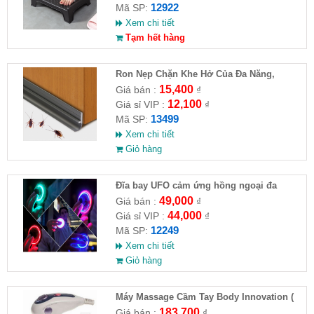
12922
Mã SP:
Xem chi tiết
Tạm hết hàng
Ron Nẹp Chặn Khe Hở Của Đa Năng,
Chống Côn Trùng( HĐ )
15,400
Giá bán :
₫
12,100
Giá sỉ VIP :
₫
13499
Mã SP:
Xem chi tiết
Giỏ hàng
Đĩa bay UFO cảm ứng hồng ngoại đa
chiều tự động bay về
49,000
Giá bán :
₫
44,000
Giá sỉ VIP :
₫
12249
Mã SP:
Xem chi tiết
Giỏ hàng
Máy Massage Cầm Tay Body Innovation (
HĐ )
183,700
Giá bán :
₫