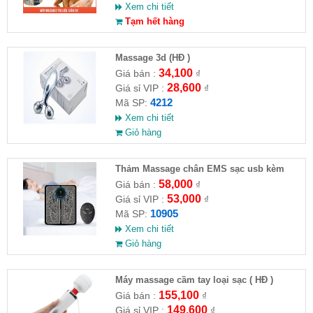
Xem chi tiết
Tạm hết hàng
Massage 3d (HĐ )
34,100
Giá bán :
₫
28,600
Giá sỉ VIP :
₫
4212
Mã SP:
Xem chi tiết
Giỏ hàng
Thảm Massage chân EMS sạc usb kèm
remote
58,000
Giá bán :
₫
53,000
Giá sỉ VIP :
₫
10905
Mã SP:
Xem chi tiết
Giỏ hàng
Máy massage cầm tay loại sạc ( HĐ )
155,100
Giá bán :
₫
149,600
Giá sỉ VIP :
₫