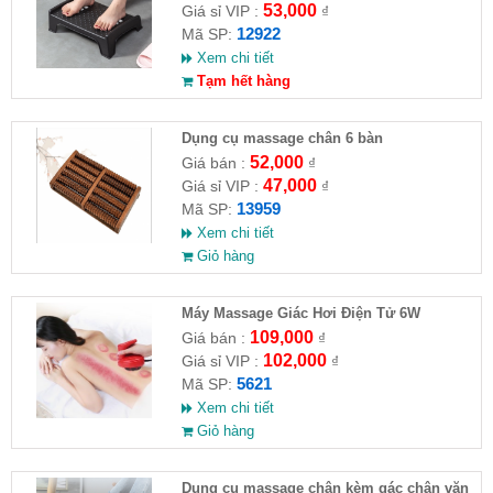
53,000
Giá sỉ VIP :
₫
12922
Mã SP:
Xem chi tiết
Tạm hết hàng
Dụng cụ massage chân 6 bàn
52,000
Giá bán :
₫
47,000
Giá sỉ VIP :
₫
13959
Mã SP:
Xem chi tiết
Giỏ hàng
Máy Massage Giác Hơi Điện Tử 6W
109,000
Giá bán :
₫
102,000
Giá sỉ VIP :
₫
5621
Mã SP:
Xem chi tiết
Giỏ hàng
Dụng cụ massage chân kèm gác chân văn