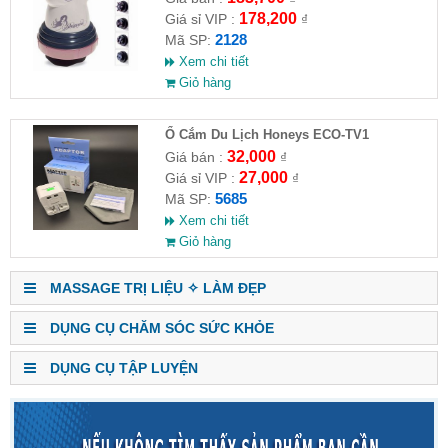
178,200
Giá sỉ VIP :
₫
2128
Mã SP:
Xem chi tiết
Giỏ hàng
Ổ Cắm Du Lịch Honeys ECO-TV1
32,000
Giá bán :
₫
27,000
Giá sỉ VIP :
₫
5685
Mã SP:
Xem chi tiết
Giỏ hàng
MASSAGE TRỊ LIỆU ✧ LÀM ĐẸP
DỤNG CỤ CHĂM SÓC SỨC KHỎE
DỤNG CỤ TẬP LUYỆN