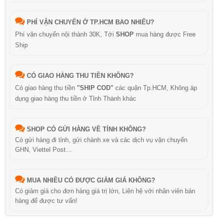
PHÍ VẬN CHUYỂN Ở TP.HCM BAO NHIÊU?
Phí vận chuyển nội thành 30K, Tới
SHOP
mua hàng được Free
Ship
CÓ GIAO HÀNG THU TIỀN KHÔNG?
Có giao hàng thu tiền
"SHIP COD"
các quận Tp.HCM, Không áp
dụng giao hàng thu tiền ở Tỉnh Thành khác
SHOP CÓ GỬI HÀNG VỀ TỈNH KHÔNG?
Có gửi hàng đi tỉnh, gửi chành xe và các dịch vụ vận chuyển
GHN, Viettel Post…
MUA NHIỀU CÓ ĐƯỢC GIẢM GIÁ KHÔNG?
Có giảm giá cho đơn hàng giá trị lớn, Liên hệ với nhân viên bán
hàng để được tư vấn!