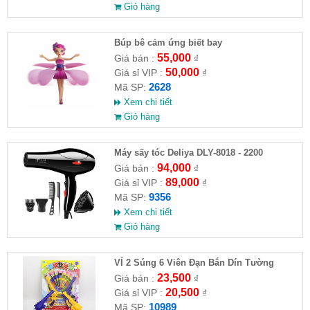
Giỏ hàng
​Búp bê cảm ứng biết bay
55,000
Giá bán :
₫
50,000
Giá sỉ VIP :
₫
2628
Mã SP:
Xem chi tiết
Giỏ hàng
Máy sấy tóc Deliya DLY-8018 - 2200
94,000
Giá bán :
₫
89,000
Giá sỉ VIP :
₫
9356
Mã SP:
Xem chi tiết
Giỏ hàng
VỈ 2 Súng 6 Viên Đạn Bắn Dín Tường
23,500
Giá bán :
₫
20,500
Giá sỉ VIP :
₫
10989
Mã SP: