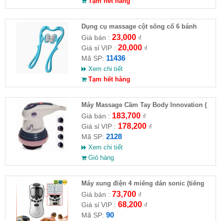
Tạm hết hàng
Dụng cụ massage cột sống cổ 6 bánh
23,000
Giá bán :
₫
20,000
Giá sỉ VIP :
₫
11436
Mã SP:
Xem chi tiết
Tạm hết hàng
Máy Massage Cầm Tay Body Innovation (
HĐ )
183,700
Giá bán :
₫
178,200
Giá sỉ VIP :
₫
2128
Mã SP:
Xem chi tiết
Giỏ hàng
Máy xung điện 4 miếng dán sonic (tiếng
việt) ( HĐ )
73,700
Giá bán :
₫
68,200
Giá sỉ VIP :
₫
90
Mã SP: