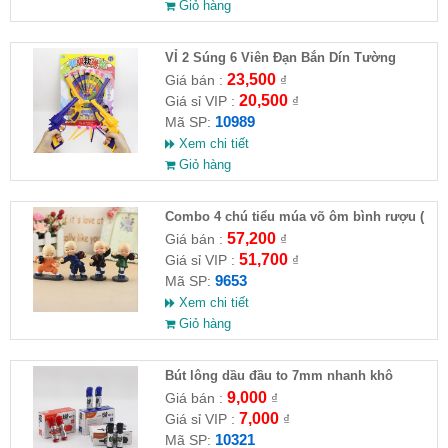
Giỏ hàng
VỈ 2 Súng 6 Viên Đạn Bắn Dín Tường
23,500
Giá bán :
₫
20,500
Giá sỉ VIP :
₫
10989
Mã SP:
Xem chi tiết
Giỏ hàng
Combo 4 chú tiểu múa võ ôm bình rượu (
HĐ )
57,200
Giá bán :
₫
51,700
Giá sỉ VIP :
₫
9653
Mã SP:
Xem chi tiết
Giỏ hàng
Bút lông dầu đầu to 7mm nhanh khô
9,000
Giá bán :
₫
7,000
Giá sỉ VIP :
₫
10321
Mã SP: