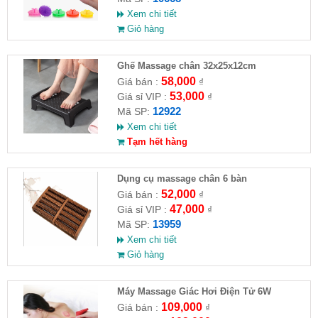
Xem chi tiết
Giỏ hàng
Ghế Massage chân 32x25x12cm
58,000
Giá bán :
₫
53,000
Giá sỉ VIP :
₫
12922
Mã SP:
Xem chi tiết
Tạm hết hàng
Dụng cụ massage chân 6 bàn
52,000
Giá bán :
₫
47,000
Giá sỉ VIP :
₫
13959
Mã SP:
Xem chi tiết
Giỏ hàng
Máy Massage Giác Hơi Điện Tử 6W
109,000
Giá bán :
₫