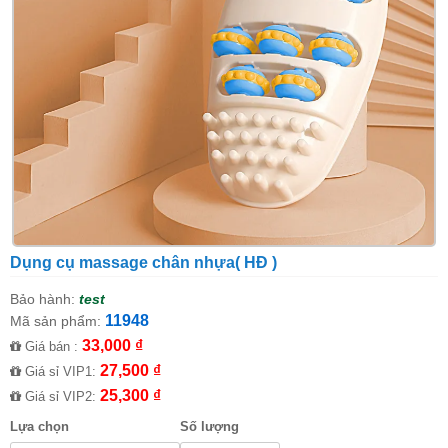
Dụng cụ massage chân nhựa( HĐ )
Bảo hành:
test
11948
Mã sản phẩm:
33,000 ₫
Giá bán :
27,500 ₫
Giá sỉ VIP1:
25,300 ₫
Giá sỉ VIP2:
Lựa chọn
Số lượng