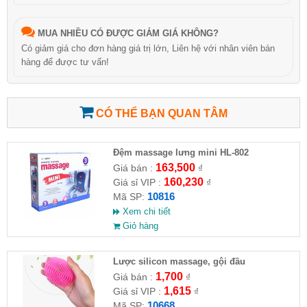
MUA NHIỀU CÓ ĐƯỢC GIẢM GIÁ KHÔNG?
Có giảm giá cho đơn hàng giá trị lớn, Liên hệ với nhân viên bán
hàng để được tư vấn!
CÓ THỂ BẠN QUAN TÂM
Đệm massage lưng mini HL-802
163,500
Giá bán :
₫
160,230
Giá sỉ VIP :
₫
10816
Mã SP:
Xem chi tiết
Giỏ hàng
Lược silicon massage, gội đầu
1,700
Giá bán :
₫
1,615
Giá sỉ VIP :
₫
10668
Mã SP: