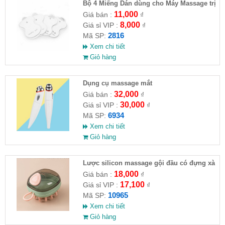
Bộ 4 Miếng Dán dùng cho Máy Massage trị
liệu
11,000
Giá bán :
₫
8,000
Giá sỉ VIP :
₫
2816
Mã SP:
Xem chi tiết
Giỏ hàng
Dụng cụ massage mắt
32,000
Giá bán :
₫
30,000
Giá sỉ VIP :
₫
6934
Mã SP:
Xem chi tiết
Giỏ hàng
Lược silicon massage gội đầu có đựng xà
phòng
18,000
Giá bán :
₫
17,100
Giá sỉ VIP :
₫
10965
Mã SP:
Xem chi tiết
Giỏ hàng