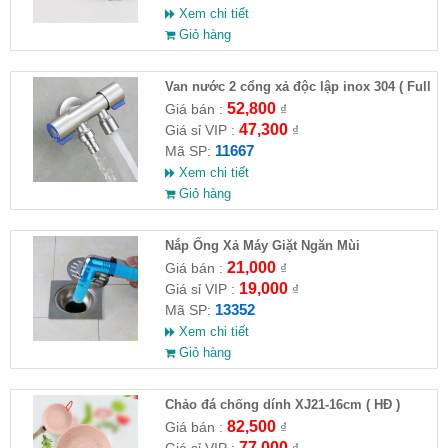
Xem chi tiết
Giỏ hàng
Van nước 2 cổng xả độc lập inox 304 ( Full
VAT )
52,800
Giá bán :
₫
47,300
Giá sỉ VIP :
₫
11667
Mã SP:
Xem chi tiết
Giỏ hàng
Nắp Ống Xả Máy Giặt Ngăn Mùi
21,000
Giá bán :
₫
19,000
Giá sỉ VIP :
₫
13352
Mã SP:
Xem chi tiết
Giỏ hàng
Chảo đá chống dính XJ21-16cm ( HĐ )
82,500
Giá bán :
₫
77,000