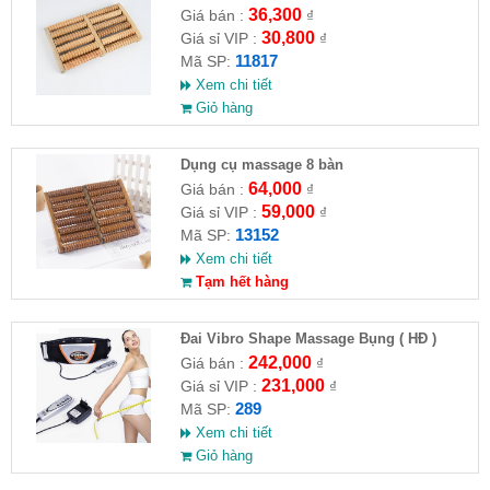
36,300
Giá bán :
₫
30,800
Giá sỉ VIP :
₫
11817
Mã SP:
Xem chi tiết
Giỏ hàng
Dụng cụ massage 8 bàn
64,000
Giá bán :
₫
59,000
Giá sỉ VIP :
₫
13152
Mã SP:
Xem chi tiết
Tạm hết hàng
Đai Vibro Shape Massage Bụng ( HĐ )
242,000
Giá bán :
₫
231,000
Giá sỉ VIP :
₫
289
Mã SP:
Xem chi tiết
Giỏ hàng