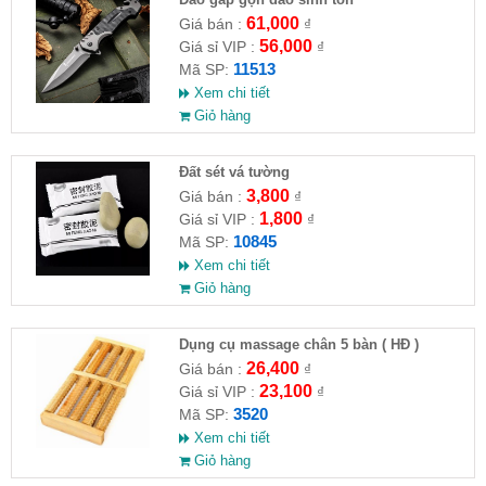
61,000
Giá bán :
₫
56,000
Giá sỉ VIP :
₫
11513
Mã SP:
Xem chi tiết
Giỏ hàng
Đất sét vá tường
3,800
Giá bán :
₫
1,800
Giá sỉ VIP :
₫
10845
Mã SP:
Xem chi tiết
Giỏ hàng
Dụng cụ massage chân 5 bàn ( HĐ )
26,400
Giá bán :
₫
23,100
Giá sỉ VIP :
₫
3520
Mã SP:
Xem chi tiết
Giỏ hàng