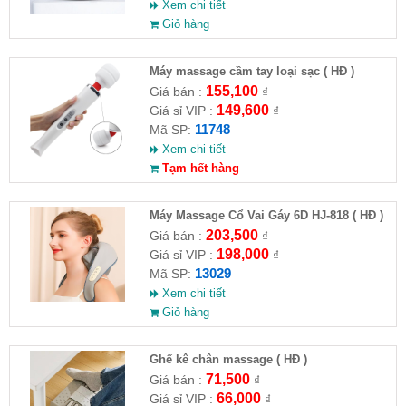
Xem chi tiết
Giỏ hàng
Máy massage cầm tay loại sạc ( HĐ )
155,100
Giá bán :
₫
149,600
Giá sỉ VIP :
₫
11748
Mã SP:
Xem chi tiết
Tạm hết hàng
Máy Massage Cổ Vai Gáy 6D HJ-818 ( HĐ )
203,500
Giá bán :
₫
198,000
Giá sỉ VIP :
₫
13029
Mã SP:
Xem chi tiết
Giỏ hàng
Ghế kê chân massage ( HĐ )
71,500
Giá bán :
₫
66,000
Giá sỉ VIP :
₫