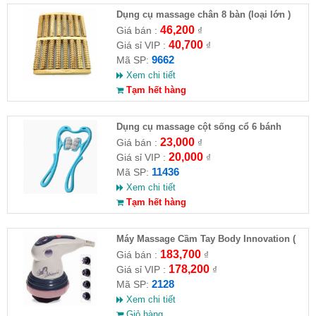
Dụng cụ massage chân 8 bàn (loại lớn )
(HĐ)
46,200
Giá bán :
₫
40,700
Giá sỉ VIP :
₫
9662
Mã SP:
Xem chi tiết
Tạm hết hàng
Dụng cụ massage cột sống cổ 6 bánh
23,000
Giá bán :
₫
20,000
Giá sỉ VIP :
₫
11436
Mã SP:
Xem chi tiết
Tạm hết hàng
Máy Massage Cầm Tay Body Innovation (
HĐ )
183,700
Giá bán :
₫
178,200
Giá sỉ VIP :
₫
2128
Mã SP:
Xem chi tiết
Giỏ hàng