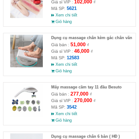
102,000
Giá sỉ VIP :
₫
5621
Mã SP:
Xem chi tiết
Giỏ hàng
Dụng cụ massage chân kèm gác chân văn
phòng
51,000
Giá bán :
₫
46,000
Giá sỉ VIP :
₫
12583
Mã SP:
Xem chi tiết
Giỏ hàng
Máy massage cầm tay 11 đầu Besuto
277,000
Giá bán :
₫
270,000
Giá sỉ VIP :
₫
3542
Mã SP:
Xem chi tiết
Giỏ hàng
Dụng cụ massage chân 6 bàn ( HĐ )