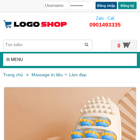
Đăng ký
Zalo - Call
0901493335
0
MENU
Trang chủ
Massage trị liệu ✧ Làm đẹp