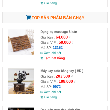
Giỏ hàng
TOP SẢN PHẨM BÁN CHẠY
Dụng cụ massage 8 bàn
64,000
Giá bán :
₫
59,000
Giá sỉ VIP :
₫
13152
Mã SP:
Xem chi tiết
Tạm hết hàng
Máy xay cafe bằng tay ( HĐ )
203,500
Giá bán :
₫
198,000
Giá sỉ VIP :
₫
9972
Mã SP:
Xem chi tiết
Giỏ hàng
Dao gấp gọn dao sinh tồn