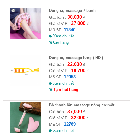
Dụng cụ massage 7 bánh
30,000
Giá bán :
₫
27,000
Giá sỉ VIP :
₫
11840
Mã SP:
Xem chi tiết
Giỏ hàng
Dụng cụ massage lưng ( HĐ )
22,000
Giá bán :
₫
18,700
Giá sỉ VIP :
₫
12053
Mã SP:
Xem chi tiết
Tạm hết hàng
Bộ thanh lăn massage nâng cơ mặt
37,000
Giá bán :
₫
32,000
Giá sỉ VIP :
₫
12789
Mã SP:
Xem chi tiết