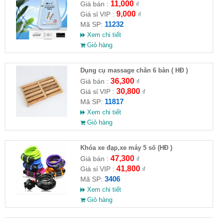
máy giặt CLEANING FLUID
11,000
Giá bán :
₫
9,000
Giá sỉ VIP :
₫
11232
Mã SP:
Xem chi tiết
Giỏ hàng
Dụng cụ massage chân 6 bàn ( HĐ )
36,300
Giá bán :
₫
30,800
Giá sỉ VIP :
₫
11817
Mã SP:
Xem chi tiết
Giỏ hàng
Khóa xe đạp,xe máy 5 số (HĐ )
47,300
Giá bán :
₫
41,800
Giá sỉ VIP :
₫
3406
Mã SP:
Xem chi tiết
Giỏ hàng