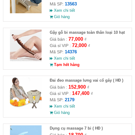
13563
Mã SP:
Xem chi tiết
Giỏ hàng
Gậy gỗ bi massage toàn thân loại 10 hạt
77,000
Giá bán :
₫
72,000
Giá sỉ VIP :
₫
14376
Mã SP:
Xem chi tiết
Tạm hết hàng
Đai đeo massage lưng vai cổ gáy ( HĐ )
152,900
Giá bán :
₫
147,400
Giá sỉ VIP :
₫
2179
Mã SP:
Xem chi tiết
Giỏ hàng
Dụng cụ massage 7 bi ( HĐ )
18,700