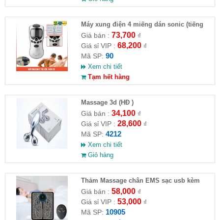
Máy xung điện 4 miếng dán sonic (tiếng
việt) ( HĐ )
73,700
Giá bán :
₫
68,200
Giá sỉ VIP :
₫
90
Mã SP:
Xem chi tiết
Tạm hết hàng
Massage 3d (HĐ )
34,100
Giá bán :
₫
28,600
Giá sỉ VIP :
₫
4212
Mã SP:
Xem chi tiết
Giỏ hàng
Thảm Massage chân EMS sạc usb kèm
remote
58,000
Giá bán :
₫
53,000
Giá sỉ VIP :
₫
10905
Mã SP: