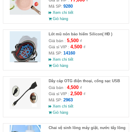
Giá sỉ VIP :
₫
9280
Mã SP:
Xem chi tiết
Giỏ hàng
Lót mũ nón bảo hiểm Silicon( HĐ )
5,500
Giá bán :
₫
4,500
Giá sỉ VIP :
₫
14160
Mã SP:
Xem chi tiết
Giỏ hàng
Dây cáp OTG điện thoại, cổng sạc USB
4,500
Giá bán :
₫
2,500
Giá sỉ VIP :
₫
2963
Mã SP:
Xem chi tiết
Giỏ hàng
Chai vệ sinh lồng máy giặt, nước tẩy lồng