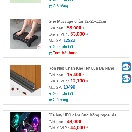
Giỏ hàng
Ghế Massage chân 32x25x12cm
58,000
Giá bán :
₫
53,000
Giá sỉ VIP :
₫
12922
Mã SP:
Xem chi tiết
Tạm hết hàng
Ron Nẹp Chặn Khe Hở Của Đa Năng,
Chống Côn Trùng( HĐ )
15,400
Giá bán :
₫
12,100
Giá sỉ VIP :
₫
13499
Mã SP:
Xem chi tiết
Giỏ hàng
Đĩa bay UFO cảm ứng hồng ngoại đa
chiều tự động bay về
49,000
Giá bán :
₫
44,000
Giá sỉ VIP :
₫