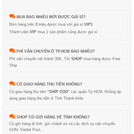
MUA BAO NHIÊU MỚI ĐƯỢC GIÁ SỈ?
Đơn hàng trên
3
triệu được mua với giá sỉ
VIP1
Thành viên
VIP
mua 1 sản phẩm cũng được giá sỉ
PHÍ VẬN CHUYỂN Ở TP.HCM BAO NHIÊU?
Phí vận chuyển nội thành 30K, Tới
SHOP
mua hàng được Free
Ship
CÓ GIAO HÀNG THU TIỀN KHÔNG?
Có giao hàng thu tiền
"SHIP COD"
các quận Tp.HCM, Không áp
dụng giao hàng thu tiền ở Tỉnh Thành khác
SHOP CÓ GỬI HÀNG VỀ TỈNH KHÔNG?
Có gửi hàng đi tỉnh, gửi chành xe và các dịch vụ vận chuyển
GHN, Viettel Post…