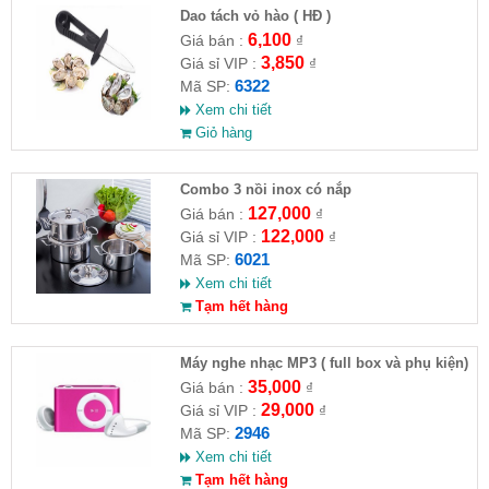
Dao tách vỏ hào ( HĐ )
6,100
Giá bán :
₫
3,850
Giá sỉ VIP :
₫
6322
Mã SP:
Xem chi tiết
Giỏ hàng
Combo 3 nồi inox có nắp
127,000
Giá bán :
₫
122,000
Giá sỉ VIP :
₫
6021
Mã SP:
Xem chi tiết
Tạm hết hàng
Máy nghe nhạc MP3 ( full box và phụ kiện)
35,000
Giá bán :
₫
29,000
Giá sỉ VIP :
₫
2946
Mã SP:
Xem chi tiết
Tạm hết hàng