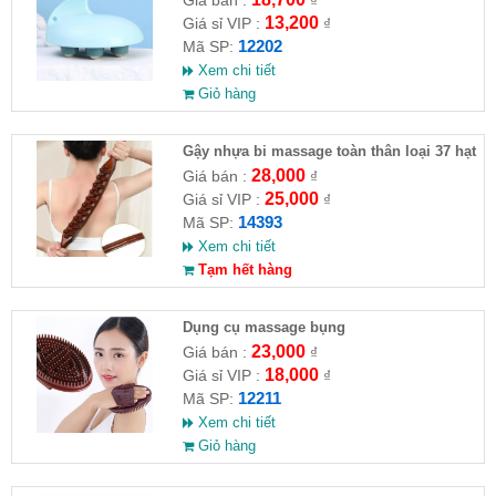
Giá bán :
₫
13,200
Giá sỉ VIP :
₫
12202
Mã SP:
Xem chi tiết
Giỏ hàng
Gậy nhựa bi massage toàn thân loại 37 hạt
28,000
Giá bán :
₫
25,000
Giá sỉ VIP :
₫
14393
Mã SP:
Xem chi tiết
Tạm hết hàng
Dụng cụ massage bụng
23,000
Giá bán :
₫
18,000
Giá sỉ VIP :
₫
12211
Mã SP:
Xem chi tiết
Giỏ hàng