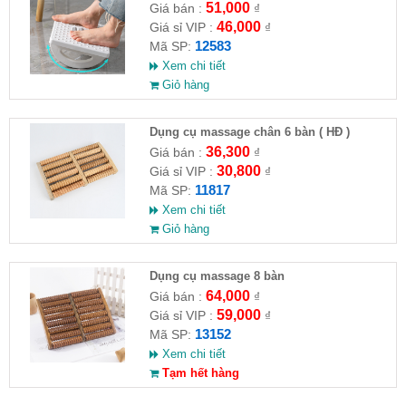
phòng
51,000
Giá bán :
₫
46,000
Giá sỉ VIP :
₫
12583
Mã SP:
Xem chi tiết
Giỏ hàng
Dụng cụ massage chân 6 bàn ( HĐ )
36,300
Giá bán :
₫
30,800
Giá sỉ VIP :
₫
11817
Mã SP:
Xem chi tiết
Giỏ hàng
Dụng cụ massage 8 bàn
64,000
Giá bán :
₫
59,000
Giá sỉ VIP :
₫
13152
Mã SP:
Xem chi tiết
Tạm hết hàng