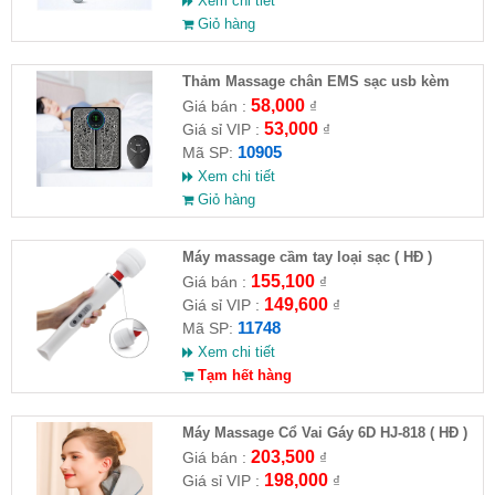
Xem chi tiết
Giỏ hàng
Thảm Massage chân EMS sạc usb kèm
remote
58,000
Giá bán :
₫
53,000
Giá sỉ VIP :
₫
10905
Mã SP:
Xem chi tiết
Giỏ hàng
Máy massage cầm tay loại sạc ( HĐ )
155,100
Giá bán :
₫
149,600
Giá sỉ VIP :
₫
11748
Mã SP:
Xem chi tiết
Tạm hết hàng
Máy Massage Cổ Vai Gáy 6D HJ-818 ( HĐ )
203,500
Giá bán :
₫
198,000
Giá sỉ VIP :
₫