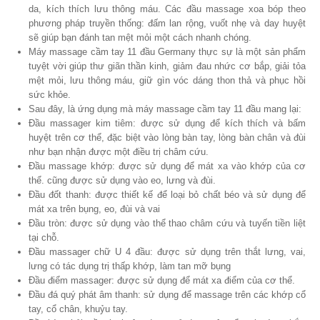
da, kích thích lưu thông máu. Các đầu massage xoa bóp theo
phương pháp truyền thống: đấm lan rộng, vuốt nhẹ và day huyệt
sẽ giúp bạn đánh tan mệt mỏi một cách nhanh chóng.
Máy massage cầm tay 11 đầu Germany thực sự là một sản phẩm
tuyệt vời giúp thư giãn thần kinh, giảm đau nhức cơ bắp, giải tỏa
mệt mỏi, lưu thông máu, giữ gìn vóc dáng thon thả và phục hồi
sức khỏe.
Sau đây, là ứng dụng mà máy massage cầm tay 11 đầu mang lại:
Đầu massager kim tiêm: được sử dụng để kích thích và bấm
huyệt trên cơ thể, đặc biệt vào lòng bàn tay, lòng bàn chân và đùi
như bạn nhận được một điều trị châm cứu.
Đầu massage khớp: được sử dụng để mát xa vào khớp của cơ
thể. cũng được sử dụng vào eo, lưng và đùi.
Đầu đốt thanh: được thiết kế để loại bỏ chất béo và sử dụng để
mát xa trên bụng, eo, đùi và vai
Đầu tròn: được sử dụng vào thể thao châm cứu và tuyến tiền liệt
tại chỗ.
Đầu massager chữ U 4 đầu: được sử dụng trên thắt lưng, vai,
lưng có tác dụng trị thấp khớp, làm tan mỡ bụng
Đầu điểm massager: được sử dụng để mát xa điểm của cơ thể.
Đầu đá quý phát âm thanh: sử dụng để massage trên các khớp cổ
tay, cổ chân, khuỷu tay.