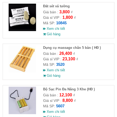
Đất sét vá tường
3,800
Giá bán :
₫
1,800
Giá sỉ VIP :
₫
10845
Mã SP:
Xem chi tiết
Giỏ hàng
Dụng cụ massage chân 5 bàn ( HĐ )
26,400
Giá bán :
₫
23,100
Giá sỉ VIP :
₫
3520
Mã SP:
Xem chi tiết
Giỏ hàng
Bộ Sạc Pin Đa Năng 3 Khe (HĐ )
12,100
Giá bán :
₫
8,800
Giá sỉ VIP :
₫
5607
Mã SP:
Xem chi tiết