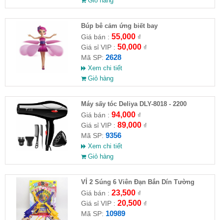
Giỏ hàng
​Búp bê cảm ứng biết bay
55,000
Giá bán :
₫
50,000
Giá sỉ VIP :
₫
2628
Mã SP:
Xem chi tiết
Giỏ hàng
Máy sấy tóc Deliya DLY-8018 - 2200
94,000
Giá bán :
₫
89,000
Giá sỉ VIP :
₫
9356
Mã SP:
Xem chi tiết
Giỏ hàng
VỈ 2 Súng 6 Viên Đạn Bắn Dín Tường
23,500
Giá bán :
₫
20,500
Giá sỉ VIP :
₫
10989
Mã SP: