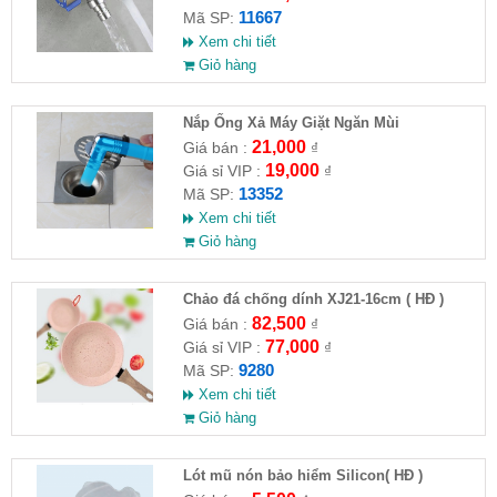
11667
Mã SP:
Xem chi tiết
Giỏ hàng
Nắp Ống Xả Máy Giặt Ngăn Mùi
21,000
Giá bán :
₫
19,000
Giá sỉ VIP :
₫
13352
Mã SP:
Xem chi tiết
Giỏ hàng
Chảo đá chống dính XJ21-16cm ( HĐ )
82,500
Giá bán :
₫
77,000
Giá sỉ VIP :
₫
9280
Mã SP:
Xem chi tiết
Giỏ hàng
Lót mũ nón bảo hiểm Silicon( HĐ )