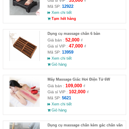
53,000
Giá sỉ VIP :
₫
12922
Mã SP:
Xem chi tiết
Tạm hết hàng
Dụng cụ massage chân 6 bàn
52,000
Giá bán :
₫
47,000
Giá sỉ VIP :
₫
13959
Mã SP:
Xem chi tiết
Giỏ hàng
Máy Massage Giác Hơi Điện Tử 6W
109,000
Giá bán :
₫
102,000
Giá sỉ VIP :
₫
5621
Mã SP:
Xem chi tiết
Giỏ hàng
Dụng cụ massage chân kèm gác chân văn