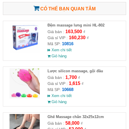
CÓ THỂ BẠN QUAN TÂM
Đệm massage lưng mini HL-802
163,500
Giá bán :
₫
160,230
Giá sỉ VIP :
₫
10816
Mã SP:
Xem chi tiết
Giỏ hàng
Lược silicon massage, gội đầu
1,700
Giá bán :
₫
1,615
Giá sỉ VIP :
₫
10668
Mã SP:
Xem chi tiết
Giỏ hàng
Ghế Massage chân 32x25x12cm
58,000
Giá bán :
₫