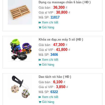
Dụng cụ massage chân 6 bàn ( HĐ )
36,300
Giá bán :
₫
30,800
Giá sỉ VIP :
₫
11817
Mã SP:
Xem chi tiết
Giỏ hàng
Khóa xe đạp,xe máy 5 số (HĐ )
47,300
Giá bán :
₫
41,800
Giá sỉ VIP :
₫
3406
Mã SP:
Xem chi tiết
Giỏ hàng
Dao tách vỏ hào ( HĐ )
6,100
Giá bán :
₫
3,850
Giá sỉ VIP :
₫
6322
Mã SP:
Xem chi tiết
Giỏ hàng