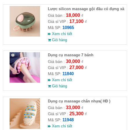
Lược silicon massage gội đầu có đựng xà
phòng
18,000
Giá bán :
₫
17,100
Giá sỉ VIP :
₫
10965
Mã SP:
Xem chi tiết
Giỏ hàng
Dụng cụ massage 7 bánh
30,000
Giá bán :
₫
27,000
Giá sỉ VIP :
₫
11840
Mã SP:
Xem chi tiết
Giỏ hàng
Dụng cụ massage chân nhựa( HĐ )
33,000
Giá bán :
₫
25,300
Giá sỉ VIP :
₫
11948
Mã SP:
Xem chi tiết