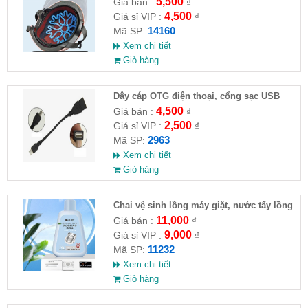
5,500
Giá bán :
₫
4,500
Giá sỉ VIP :
₫
14160
Mã SP:
Xem chi tiết
Giỏ hàng
Dây cáp OTG điện thoại, cổng sạc USB
4,500
Giá bán :
₫
2,500
Giá sỉ VIP :
₫
2963
Mã SP:
Xem chi tiết
Giỏ hàng
Chai vệ sinh lồng máy giặt, nước tẩy lồng
máy giặt CLEANING FLUID
11,000
Giá bán :
₫
9,000
Giá sỉ VIP :
₫
11232
Mã SP:
Xem chi tiết
Giỏ hàng