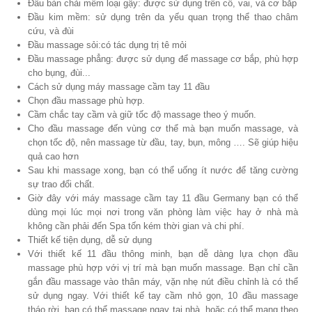
Đầu bàn chải mềm loại gậy: được sử dụng trên cổ, vai, và cơ bắp
Đầu kim mềm: sử dụng trên da yếu quan trọng thể thao châm
cứu, và đùi
Đầu massage sỏi:có tác dụng trị tê mỏi
Đầu massage phẳng: được sử dụng để massage cơ bắp, phù hợp
cho bụng, đùi...
Cách sử dụng máy massage cầm tay 11 đầu
Chọn đầu massage phù hợp.
Cầm chắc tay cầm và giữ tốc độ massage theo ý muốn.
Cho đầu massage đến vùng cơ thể mà bạn muốn massage, và
chọn tốc độ, nên massage từ đầu, tay, bụn, mông …. Sẽ giúp hiệu
quả cao hơn
Sau khi massage xong, bạn có thể uống ít nước để tăng cường
sự trao đổi chất.
Giờ đây với máy massage cầm tay 11 đầu Germany bạn có thể
dùng mọi lúc mọi nơi trong văn phòng làm việc hay ở nhà mà
không cần phải đến Spa tốn kém thời gian và chi phí.
Thiết kế tiện dụng, dễ sử dụng
Với thiết kế 11 đầu thông minh, bạn dễ dàng lựa chọn đầu
massage phù hợp với vị trí mà bạn muốn massage. Bạn chỉ cần
gắn đầu massage vào thân máy, vặn nhẹ nút điều chỉnh là có thể
sử dụng ngay. Với thiết kế tay cầm nhỏ gọn, 10 đầu massage
tháo rời, bạn có thể massage ngay tại nhà, hoặc có thể mang theo