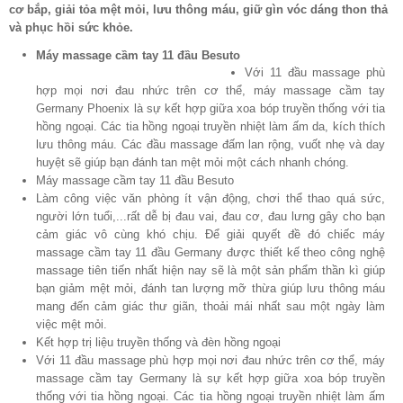
cơ bắp, giải tỏa mệt mỏi, lưu thông máu, giữ gìn vóc dáng thon thả
và phục hồi sức khỏe.
Máy massage cầm tay 11 đầu Besuto
Với 11 đầu massage phù
hợp mọi nơi đau nhức trên cơ thể, máy massage cầm tay
Germany Phoenix là sự kết hợp giữa xoa bóp truyền thống với tia
hồng ngoại. Các tia hồng ngoại truyền nhiệt làm ấm da, kích thích
lưu thông máu. Các đầu massage đấm lan rộng, vuốt nhẹ và day
huyệt sẽ giúp bạn đánh tan mệt mỏi một cách nhanh chóng.
Máy massage cầm tay 11 đầu Besuto
Làm công việc văn phòng ít vận động, chơi thể thao quá sức,
người lớn tuổi,...rất dễ bị đau vai, đau cơ, đau lưng gây cho bạn
cảm giác vô cùng khó chịu. Để giải quyết đề đó chiếc máy
massage cầm tay 11 đầu Germany được thiết kế theo công nghệ
massage tiên tiến nhất hiện nay sẽ là một sản phẩm thần kì giúp
bạn giảm mệt mỏi, đánh tan lượng mỡ thừa giúp lưu thông máu
mang đến cảm giác thư giãn, thoải mái nhất sau một ngày làm
việc mệt mỏi.
Kết hợp trị liệu truyền thống và đèn hồng ngoại
Với 11 đầu massage phù hợp mọi nơi đau nhức trên cơ thể, máy
massage cầm tay Germany là sự kết hợp giữa xoa bóp truyền
thống với tia hồng ngoại. Các tia hồng ngoại truyền nhiệt làm ấm