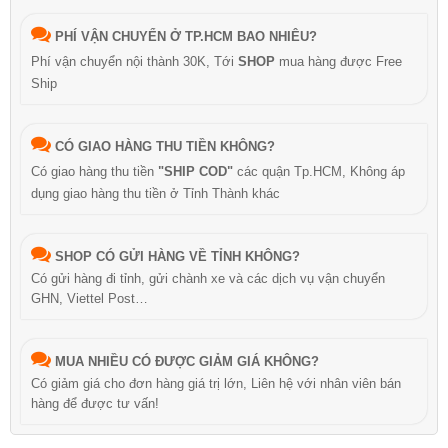
PHÍ VẬN CHUYỂN Ở TP.HCM BAO NHIÊU?
Phí vận chuyển nội thành 30K, Tới
SHOP
mua hàng được Free
Ship
CÓ GIAO HÀNG THU TIỀN KHÔNG?
Có giao hàng thu tiền
"SHIP COD"
các quận Tp.HCM, Không áp
dụng giao hàng thu tiền ở Tỉnh Thành khác
SHOP CÓ GỬI HÀNG VỀ TỈNH KHÔNG?
Có gửi hàng đi tỉnh, gửi chành xe và các dịch vụ vận chuyển
GHN, Viettel Post…
MUA NHIỀU CÓ ĐƯỢC GIẢM GIÁ KHÔNG?
Có giảm giá cho đơn hàng giá trị lớn, Liên hệ với nhân viên bán
hàng để được tư vấn!