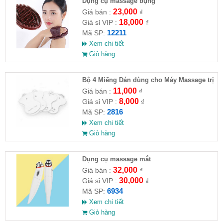
Dụng cụ massage bụng
23,000
Giá bán :
₫
18,000
Giá sỉ VIP :
₫
12211
Mã SP:
Xem chi tiết
Giỏ hàng
Bộ 4 Miếng Dán dùng cho Máy Massage trị
liệu
11,000
Giá bán :
₫
8,000
Giá sỉ VIP :
₫
2816
Mã SP:
Xem chi tiết
Giỏ hàng
Dụng cụ massage mắt
32,000
Giá bán :
₫
30,000
Giá sỉ VIP :
₫
6934
Mã SP:
Xem chi tiết
Giỏ hàng