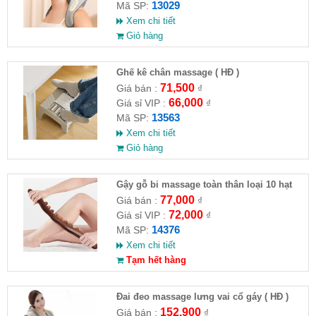
13029
Mã SP:
Xem chi tiết
Giỏ hàng
Ghế kê chân massage ( HĐ )
71,500
Giá bán :
₫
66,000
Giá sỉ VIP :
₫
13563
Mã SP:
Xem chi tiết
Giỏ hàng
Gậy gỗ bi massage toàn thân loại 10 hạt
77,000
Giá bán :
₫
72,000
Giá sỉ VIP :
₫
14376
Mã SP:
Xem chi tiết
Tạm hết hàng
Đai đeo massage lưng vai cổ gáy ( HĐ )
152,900
Giá bán :
₫