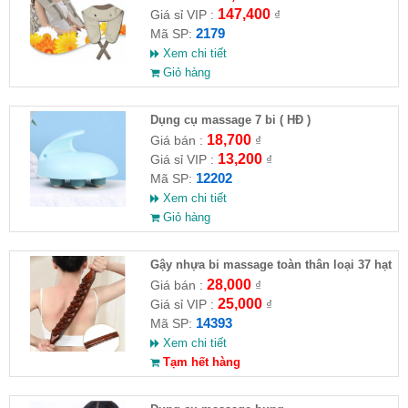
147,400
Giá sỉ VIP :
₫
2179
Mã SP:
Xem chi tiết
Giỏ hàng
Dụng cụ massage 7 bi ( HĐ )
18,700
Giá bán :
₫
13,200
Giá sỉ VIP :
₫
12202
Mã SP:
Xem chi tiết
Giỏ hàng
Gậy nhựa bi massage toàn thân loại 37 hạt
28,000
Giá bán :
₫
25,000
Giá sỉ VIP :
₫
14393
Mã SP:
Xem chi tiết
Tạm hết hàng