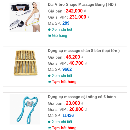
Đai Vibro Shape Massage Bụng ( HĐ )
242,000
Giá bán :
₫
231,000
Giá sỉ VIP :
₫
289
Mã SP:
Xem chi tiết
Giỏ hàng
Dụng cụ massage chân 8 bàn (loại lớn )
(HĐ)
46,200
Giá bán :
₫
40,700
Giá sỉ VIP :
₫
9662
Mã SP:
Xem chi tiết
Tạm hết hàng
Dụng cụ massage cột sống cổ 6 bánh
23,000
Giá bán :
₫
20,000
Giá sỉ VIP :
₫
11436
Mã SP:
Xem chi tiết
Tạm hết hàng