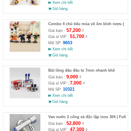
Xem chi tiết
Giỏ hàng
Combo 4 chú tiểu múa võ ôm bình rượu (
HĐ )
57,200
Giá bán :
₫
51,700
Giá sỉ VIP :
₫
9653
Mã SP:
Xem chi tiết
Giỏ hàng
Bút lông dầu đầu to 7mm nhanh khô
9,000
Giá bán :
₫
7,000
Giá sỉ VIP :
₫
10321
Mã SP:
Xem chi tiết
Giỏ hàng
Van nước 2 cổng xả độc lập inox 304 ( Full
VAT )
52,800
Giá bán :
₫
47,300
Giá sỉ VIP :
₫