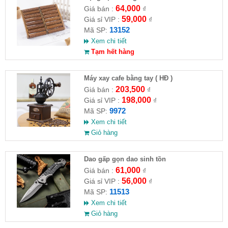
64,000
Giá bán :
₫
59,000
Giá sỉ VIP :
₫
13152
Mã SP:
Xem chi tiết
Tạm hết hàng
Máy xay cafe bằng tay ( HĐ )
203,500
Giá bán :
₫
198,000
Giá sỉ VIP :
₫
9972
Mã SP:
Xem chi tiết
Giỏ hàng
Dao gấp gọn dao sinh tồn
61,000
Giá bán :
₫
56,000
Giá sỉ VIP :
₫
11513
Mã SP:
Xem chi tiết
Giỏ hàng