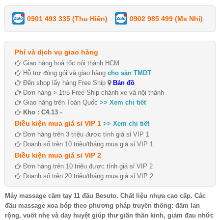
0901 493 335 (Thu Hiền)
0902 985 499 (Ms Nhi)
Phí và dịch vụ giao hàng
Giao hàng hoả tốc nội thành HCM
Hỗ trợ đóng gói và giao hàng
cho sàn TMDT
Đến shop lấy hàng Free Ship
Bản đồ
Đơn hàng > 1tr5 Free Ship chành xe và nội thành
Giao hàng trên Toàn Quốc
>> Xem chi tiết
Kho : C4.13 -
Điều kiện mua giá sỉ VIP 1
>> Xem chi tiết
Đơn hàng trên 3 triệu được tính giá sỉ VIP 1
Doanh số trên 10 triệu/tháng mua giá sỉ VIP 1
Điều kiện mua giá sỉ VIP 2
Đơn hàng trên 10 triệu được tính giá sỉ VIP 2
Doanh số trên 20 triệu/tháng mua giá sỉ VIP 2
Máy massage cầm tay 11 đầu Besuto. Chất liệu nhựa cao cấp. Các
đầu massage xoa bóp theo phương pháp truyền thống: đấm lan
rộng, vuốt nhẹ và day huyệt giúp thư giãn thần kinh, giảm đau nhức