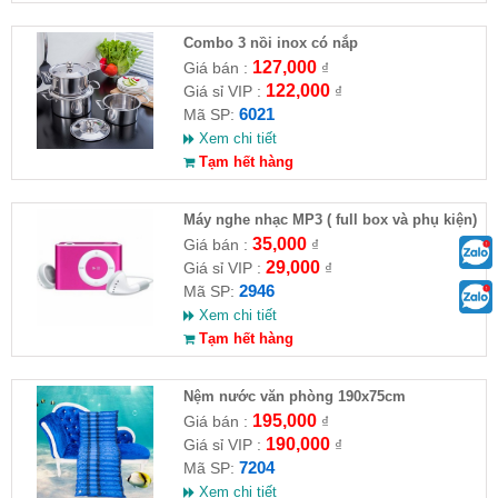
Combo 3 nồi inox có nắp
127,000
Giá bán :
₫
122,000
Giá sỉ VIP :
₫
6021
Mã SP:
Xem chi tiết
Tạm hết hàng
Máy nghe nhạc MP3 ( full box và phụ kiện)
35,000
Giá bán :
₫
29,000
Giá sỉ VIP :
₫
2946
Mã SP:
Xem chi tiết
Tạm hết hàng
Nệm nước văn phòng 190x75cm
195,000
Giá bán :
₫
190,000
Giá sỉ VIP :
₫
7204
Mã SP:
Xem chi tiết