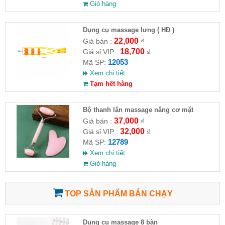
Giỏ hàng
Dụng cụ massage lưng ( HĐ )
22,000
Giá bán :
₫
18,700
Giá sỉ VIP :
₫
12053
Mã SP:
Xem chi tiết
Tạm hết hàng
Bộ thanh lăn massage nâng cơ mặt
37,000
Giá bán :
₫
32,000
Giá sỉ VIP :
₫
12789
Mã SP:
Xem chi tiết
Giỏ hàng
TOP SẢN PHẨM BÁN CHẠY
Dụng cụ massage 8 bàn