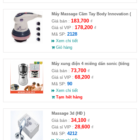
Máy Massage Cầm Tay Body Innovation (
HĐ )
183,700
Giá bán :
₫
178,200
Giá sỉ VIP :
₫
2128
Mã SP:
Xem chi tiết
Giỏ hàng
Máy xung điện 4 miếng dán sonic (tiếng
việt) ( HĐ )
73,700
Giá bán :
₫
68,200
Giá sỉ VIP :
₫
90
Mã SP:
Xem chi tiết
Tạm hết hàng
Massage 3d (HĐ )
34,100
Giá bán :
₫
28,600
Giá sỉ VIP :
₫
4212
Mã SP: