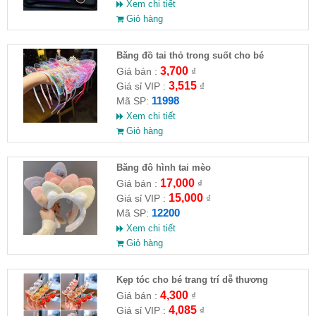
Xem chi tiết
Giỏ hàng
Băng đồ tai thỏ trong suốt cho bé
3,700
Giá bán :
₫
3,515
Giá sỉ VIP :
₫
11998
Mã SP:
Xem chi tiết
Giỏ hàng
Băng đô hình tai mèo
17,000
Giá bán :
₫
15,000
Giá sỉ VIP :
₫
12200
Mã SP:
Xem chi tiết
Giỏ hàng
Kẹp tóc cho bé trang trí dễ thương
4,300
Giá bán :
₫
4,085
Giá sỉ VIP :
₫