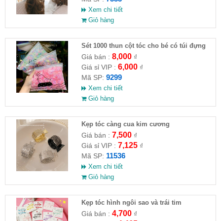
Xem chi tiết
Giỏ hàng
Sét 1000 thun cột tóc cho bé có túi đựng
8,000
Giá bán :
₫
6,000
Giá sỉ VIP :
₫
9299
Mã SP:
Xem chi tiết
Giỏ hàng
Kẹp tóc càng cua kim cương
7,500
Giá bán :
₫
7,125
Giá sỉ VIP :
₫
11536
Mã SP:
Xem chi tiết
Giỏ hàng
Kẹp tóc hình ngôi sao và trái tim
4,700
Giá bán :
₫