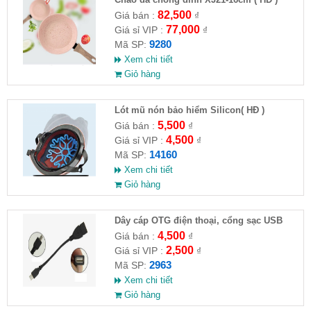
82,500
Giá bán :
₫
77,000
Giá sỉ VIP :
₫
9280
Mã SP:
Xem chi tiết
Giỏ hàng
Lót mũ nón bảo hiểm Silicon( HĐ )
5,500
Giá bán :
₫
4,500
Giá sỉ VIP :
₫
14160
Mã SP:
Xem chi tiết
Giỏ hàng
Dây cáp OTG điện thoại, cổng sạc USB
4,500
Giá bán :
₫
2,500
Giá sỉ VIP :
₫
2963
Mã SP:
Xem chi tiết
Giỏ hàng