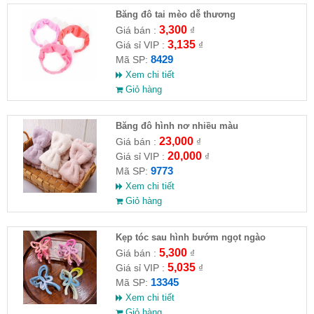
Băng đô tai mèo dễ thương
3,300
Giá bán :
₫
3,135
Giá sỉ VIP :
₫
8429
Mã SP:
Xem chi tiết
Giỏ hàng
Băng đô hình nơ nhiều màu
23,000
Giá bán :
₫
20,000
Giá sỉ VIP :
₫
9773
Mã SP:
Xem chi tiết
Giỏ hàng
Kẹp tóc sau hình bướm ngọt ngào
5,300
Giá bán :
₫
5,035
Giá sỉ VIP :
₫
13345
Mã SP:
Xem chi tiết
Giỏ hàng