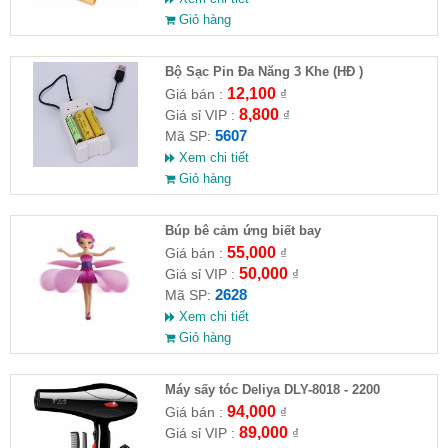
Giỏ hàng
Bộ Sạc Pin Đa Năng 3 Khe (HĐ )
12,100
Giá bán :
₫
8,800
Giá sỉ VIP :
₫
5607
Mã SP:
Xem chi tiết
Giỏ hàng
​Búp bê cảm ứng biết bay
55,000
Giá bán :
₫
50,000
Giá sỉ VIP :
₫
2628
Mã SP:
Xem chi tiết
Giỏ hàng
Máy sấy tóc Deliya DLY-8018 - 2200
94,000
Giá bán :
₫
89,000
Giá sỉ VIP :
₫