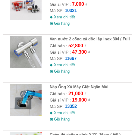
7,000
Giá sỉ VIP :
₫
10321
Mã SP:
Xem chi tiết
Giỏ hàng
Van nước 2 cổng xả độc lập inox 304 ( Full
VAT )
52,800
Giá bán :
₫
47,300
Giá sỉ VIP :
₫
11667
Mã SP:
Xem chi tiết
Giỏ hàng
Nắp Ống Xả Máy Giặt Ngăn Mùi
21,000
Giá bán :
₫
19,000
Giá sỉ VIP :
₫
13352
Mã SP:
Xem chi tiết
Giỏ hàng
Chảo đá chống dính XJ21-16cm ( HĐ )