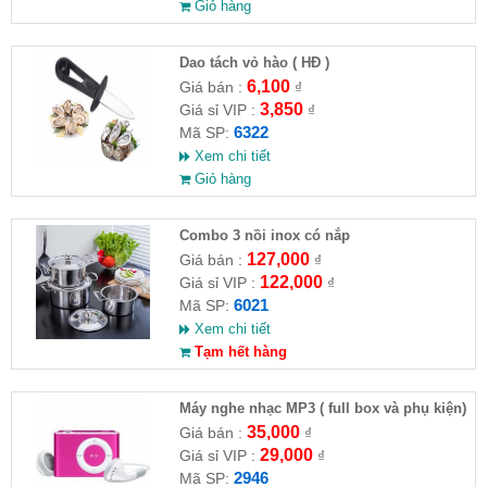
Giỏ hàng
Dao tách vỏ hào ( HĐ )
6,100
Giá bán :
₫
3,850
Giá sỉ VIP :
₫
6322
Mã SP:
Xem chi tiết
Giỏ hàng
Combo 3 nồi inox có nắp
127,000
Giá bán :
₫
122,000
Giá sỉ VIP :
₫
6021
Mã SP:
Xem chi tiết
Tạm hết hàng
Máy nghe nhạc MP3 ( full box và phụ kiện)
35,000
Giá bán :
₫
29,000
Giá sỉ VIP :
₫
2946
Mã SP: