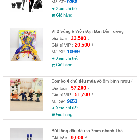
9356
Mã SP:
Xem chi tiết
Giỏ hàng
VỈ 2 Súng 6 Viên Đạn Bắn Dín Tường
23,500
Giá bán :
₫
20,500
Giá sỉ VIP :
₫
10989
Mã SP:
Xem chi tiết
Giỏ hàng
Combo 4 chú tiểu múa võ ôm bình rượu (
HĐ )
57,200
Giá bán :
₫
51,700
Giá sỉ VIP :
₫
9653
Mã SP:
Xem chi tiết
Giỏ hàng
Bút lông dầu đầu to 7mm nhanh khô
9,000
Giá bán :
₫