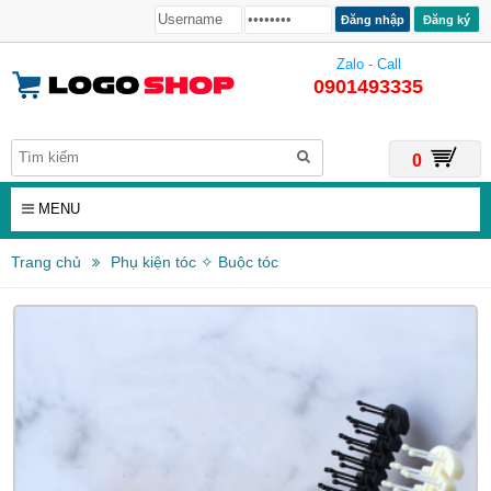
Đăng ký
Zalo - Call
0901493335
0
MENU
Trang chủ
Phụ kiện tóc ✧ Buộc tóc