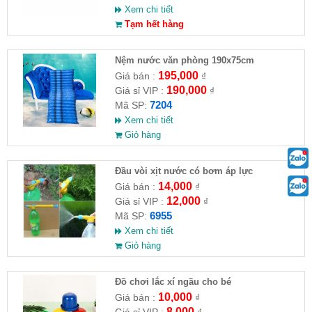
Xem chi tiết
Tạm hết hàng
Nệm nước văn phòng 190x75cm
195,000
Giá bán :
₫
190,000
Giá sỉ VIP :
₫
7204
Mã SP:
Xem chi tiết
Giỏ hàng
Đầu vòi xịt nước có bơm áp lực
14,000
Giá bán :
₫
12,000
Giá sỉ VIP :
₫
6955
Mã SP:
Xem chi tiết
Giỏ hàng
Đồ chơi lắc xí ngầu cho bé
10,000
Giá bán :
₫
8,000
Giá sỉ VIP :
₫