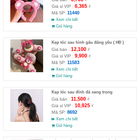
6,365
Giá sỉ VIP :
₫
11440
Mã SP:
Xem chi tiết
Giỏ hàng
Kẹp tóc sau hình gấu đáng yêu ( HĐ )
12,100
Giá bán :
₫
9,900
Giá sỉ VIP :
₫
11583
Mã SP:
Xem chi tiết
Giỏ hàng
Kẹp tóc sau đính đá sang trọng
11,500
Giá bán :
₫
10,925
Giá sỉ VIP :
₫
8692
Mã SP:
Xem chi tiết
Giỏ hàng