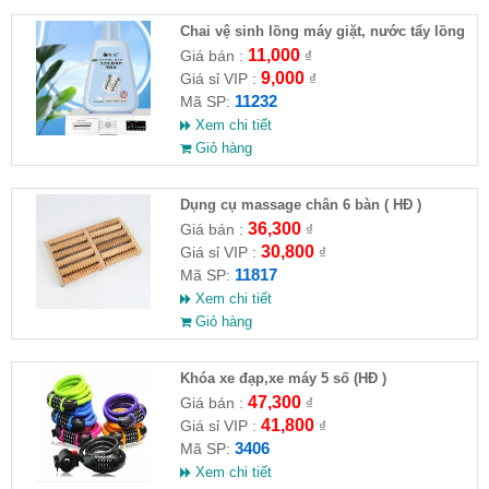
Chai vệ sinh lồng máy giặt, nước tẩy lồng
máy giặt CLEANING FLUID
11,000
Giá bán :
₫
9,000
Giá sỉ VIP :
₫
11232
Mã SP:
Xem chi tiết
Giỏ hàng
Dụng cụ massage chân 6 bàn ( HĐ )
36,300
Giá bán :
₫
30,800
Giá sỉ VIP :
₫
11817
Mã SP:
Xem chi tiết
Giỏ hàng
Khóa xe đạp,xe máy 5 số (HĐ )
47,300
Giá bán :
₫
41,800
Giá sỉ VIP :
₫
3406
Mã SP:
Xem chi tiết