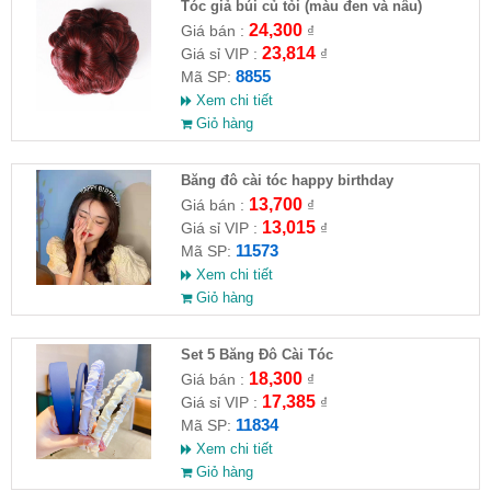
Tóc giả búi củ tỏi (màu đen và nâu)
24,300
Giá bán :
₫
23,814
Giá sỉ VIP :
₫
8855
Mã SP:
Xem chi tiết
Giỏ hàng
Băng đô cài tóc happy birthday
13,700
Giá bán :
₫
13,015
Giá sỉ VIP :
₫
11573
Mã SP:
Xem chi tiết
Giỏ hàng
Set 5 Băng Đô Cài Tóc
18,300
Giá bán :
₫
17,385
Giá sỉ VIP :
₫
11834
Mã SP:
Xem chi tiết
Giỏ hàng