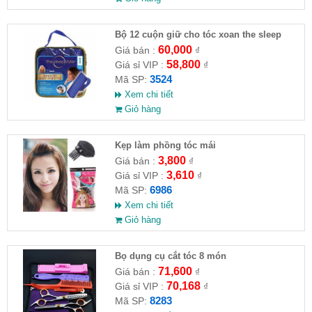
Bộ 12 cuộn giữ cho tóc xoan the sleep
60,000
Giá bán :
₫
58,800
Giá sỉ VIP :
₫
3524
Mã SP:
Xem chi tiết
Giỏ hàng
Kẹp làm phồng tóc mái
3,800
Giá bán :
₫
3,610
Giá sỉ VIP :
₫
6986
Mã SP:
Xem chi tiết
Giỏ hàng
Bọ dụng cụ cắt tóc 8 món
71,600
Giá bán :
₫
70,168
Giá sỉ VIP :
₫
8283
Mã SP: