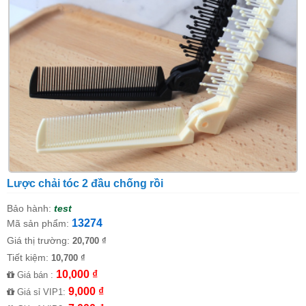
Lược chải tóc 2 đầu chống rồi
Bảo hành:
test
13274
Mã sản phẩm:
Giá thị trường:
20,700 ₫
Tiết kiệm:
10,700 ₫
10,000 ₫
Giá bán :
9,000 ₫
Giá sỉ VIP1: