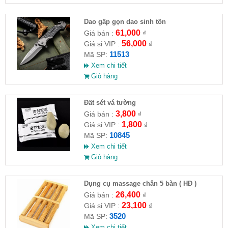
Dao gấp gọn dao sinh tồn
61,000
Giá bán :
₫
56,000
Giá sỉ VIP :
₫
11513
Mã SP:
Xem chi tiết
Giỏ hàng
Đất sét vá tường
3,800
Giá bán :
₫
1,800
Giá sỉ VIP :
₫
10845
Mã SP:
Xem chi tiết
Giỏ hàng
Dụng cụ massage chân 5 bàn ( HĐ )
26,400
Giá bán :
₫
23,100
Giá sỉ VIP :
₫
3520
Mã SP:
Xem chi tiết