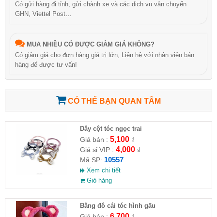
Có gửi hàng đi tỉnh, gửi chành xe và các dịch vụ vận chuyển
GHN, Viettel Post…
MUA NHIỀU CÓ ĐƯỢC GIẢM GIÁ KHÔNG?
Có giảm giá cho đơn hàng giá trị lớn, Liên hệ với nhân viên bán
hàng để được tư vấn!
CÓ THỂ BẠN QUAN TÂM
Dây cột tóc ngọc trai
5,100
Giá bán :
₫
4,000
Giá sỉ VIP :
₫
10557
Mã SP:
Xem chi tiết
Giỏ hàng
Băng đô cái tóc hình gấu
6,700
Giá bán :
₫