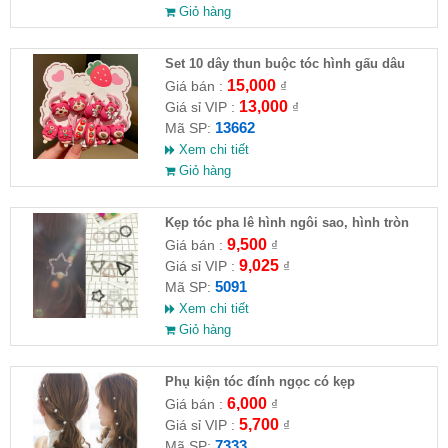
Giỏ hàng
Set 10 dây thun buộc tóc hình gấu dâu
15,000
Giá bán :
₫
13,000
Giá sỉ VIP :
₫
13662
Mã SP:
Xem chi tiết
Giỏ hàng
Kẹp tóc pha lê hình ngôi sao, hình tròn
9,500
Giá bán :
₫
9,025
Giá sỉ VIP :
₫
5091
Mã SP:
Xem chi tiết
Giỏ hàng
Phụ kiện tóc đính ngọc có kẹp
6,000
Giá bán :
₫
5,700
Giá sỉ VIP :
₫
7333
Mã SP: