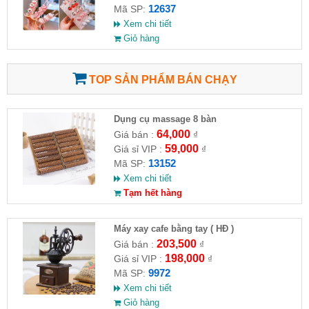
12637
Mã SP:
Xem chi tiết
Giỏ hàng
TOP SẢN PHẨM BÁN CHẠY
Dụng cụ massage 8 bàn
64,000
Giá bán :
₫
59,000
Giá sỉ VIP :
₫
13152
Mã SP:
Xem chi tiết
Tạm hết hàng
Máy xay cafe bằng tay ( HĐ )
203,500
Giá bán :
₫
198,000
Giá sỉ VIP :
₫
9972
Mã SP:
Xem chi tiết
Giỏ hàng