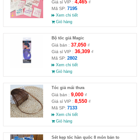
4,465
Giá sỉ VIP :
₫
7195
Mã SP:
Xem chi tiết
Giỏ hàng
Bộ tốc giả Magic
37,050
Giá bán :
₫
36,309
Giá sỉ VIP :
₫
2802
Mã SP:
Xem chi tiết
Giỏ hàng
Tóc giả mái thưa
9,000
Giá bán :
₫
8,550
Giá sỉ VIP :
₫
7133
Mã SP:
Xem chi tiết
Giỏ hàng
Sét kẹp tóc hàn quốc 8 món bản to