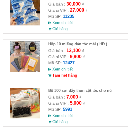
30,000
Giá bán :
₫
27,000
Giá sỉ VIP :
₫
11235
Mã SP:
Xem chi tiết
Giỏ hàng
Hộp 10 miếng dán tóc mái ( HĐ )
12,100
Giá bán :
₫
9,900
Giá sỉ VIP :
₫
12427
Mã SP:
Xem chi tiết
Tạm hết hàng
Bộ 300 sợi dây thun cột tóc cho nữ
7,000
Giá bán :
₫
5,000
Giá sỉ VIP :
₫
5991
Mã SP:
Xem chi tiết
Giỏ hàng