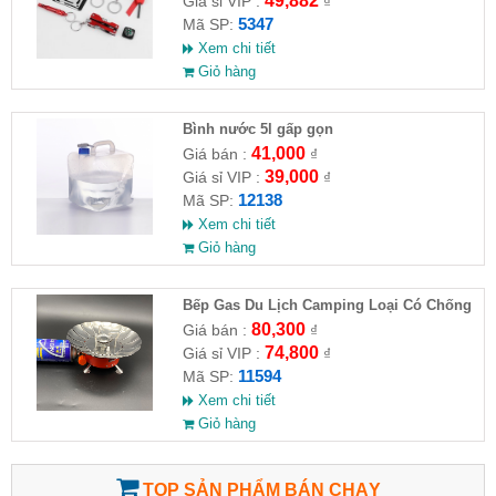
49,882
Giá sỉ VIP :
₫
5347
Mã SP:
Xem chi tiết
Giỏ hàng
Bình nước 5l gấp gọn
41,000
Giá bán :
₫
39,000
Giá sỉ VIP :
₫
12138
Mã SP:
Xem chi tiết
Giỏ hàng
Bếp Gas Du Lịch Camping Loại Có Chống
Gió ( HĐ )
80,300
Giá bán :
₫
74,800
Giá sỉ VIP :
₫
11594
Mã SP:
Xem chi tiết
Giỏ hàng
TOP SẢN PHẨM BÁN CHẠY