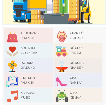
THỜI TRANG
CHAM SÓC
PHỤ KIỆN
LÀM ĐẸP
SỨC KHỎE
ĐỒ CHƠI
LUYỆN TẬP
TRẺ EM
ĐỒ DÙNG
ĐỒ DÙNG
GIA DỤNG
NHÀ BẾP
LINH KIỆN
GIÀY DÉP
PHỤ KIỆN
NAM NỮ
KARAOKE
Ô TÔ
MUSIC
XE MÁY