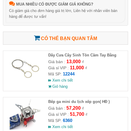
MUA NHIỀU CÓ ĐƯỢC GIẢM GIÁ KHÔNG?
Có giảm giá cho đơn hàng giá trị lớn, Liên hệ với nhân viên bán
hàng để được tư vấn!
CÓ THỂ BẠN QUAN TÂM
Dây Cưa Cây Sinh Tồn Cầm Tay Bằng
Thép
13,000
Giá bán :
₫
11,000
Giá sỉ VIP :
₫
12244
Mã SP:
Xem chi tiết
Giỏ hàng
Bếp ga mini du lịch xếp gọn( HĐ )
57,200
Giá bán :
₫
51,700
Giá sỉ VIP :
₫
6360
Mã SP:
Xem chi tiết