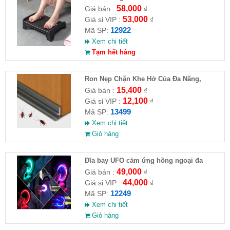
58,000
Giá bán :
₫
53,000
Giá sỉ VIP :
₫
12922
Mã SP:
Xem chi tiết
Tạm hết hàng
Ron Nẹp Chặn Khe Hở Của Đa Năng,
Chống Côn Trùng( HĐ )
15,400
Giá bán :
₫
12,100
Giá sỉ VIP :
₫
13499
Mã SP:
Xem chi tiết
Giỏ hàng
Đĩa bay UFO cảm ứng hồng ngoại đa
chiều tự động bay về
49,000
Giá bán :
₫
44,000
Giá sỉ VIP :
₫
12249
Mã SP:
Xem chi tiết
Giỏ hàng