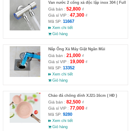
Van nước 2 cổng xả độc lập inox 304 ( Full
VAT )
52,800
Giá bán :
₫
47,300
Giá sỉ VIP :
₫
11667
Mã SP:
Xem chi tiết
Giỏ hàng
Nắp Ống Xả Máy Giặt Ngăn Mùi
21,000
Giá bán :
₫
19,000
Giá sỉ VIP :
₫
13352
Mã SP:
Xem chi tiết
Giỏ hàng
Chảo đá chống dính XJ21-16cm ( HĐ )
82,500
Giá bán :
₫
77,000
Giá sỉ VIP :
₫
9280
Mã SP:
Xem chi tiết
Giỏ hàng