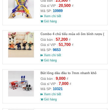
23,500
Giá bán :
₫
20,500
Giá sỉ VIP :
₫
10989
Mã SP:
Xem chi tiết
Giỏ hàng
Combo 4 chú tiểu múa võ ôm bình rượu (
HĐ )
57,200
Giá bán :
₫
51,700
Giá sỉ VIP :
₫
9653
Mã SP:
Xem chi tiết
Giỏ hàng
Bút lông dầu đầu to 7mm nhanh khô
9,000
Giá bán :
₫
7,000
Giá sỉ VIP :
₫
10321
Mã SP:
Xem chi tiết
Giỏ hàng