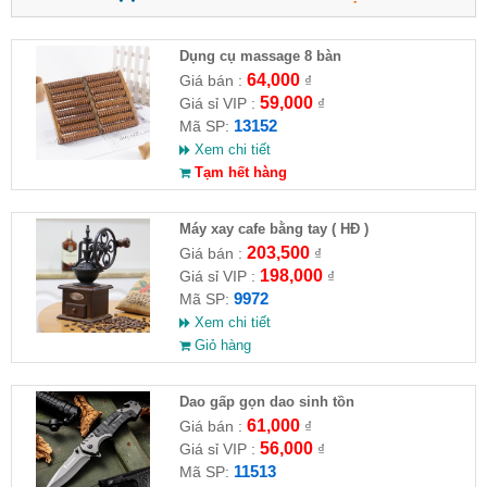
Dụng cụ massage 8 bàn
64,000
Giá bán :
₫
59,000
Giá sỉ VIP :
₫
13152
Mã SP:
Xem chi tiết
Tạm hết hàng
Máy xay cafe bằng tay ( HĐ )
203,500
Giá bán :
₫
198,000
Giá sỉ VIP :
₫
9972
Mã SP:
Xem chi tiết
Giỏ hàng
Dao gấp gọn dao sinh tồn
61,000
Giá bán :
₫
56,000
Giá sỉ VIP :
₫
11513
Mã SP: