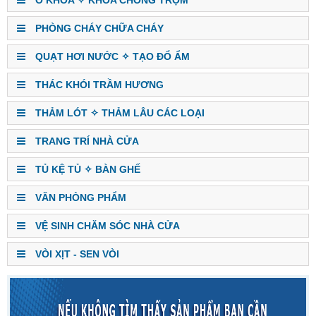
PHÒNG CHÁY CHỮA CHÁY
QUẠT HƠI NƯỚC ✧ TẠO ĐỔ ẨM
THÁC KHÓI TRẦM HƯƠNG
THẢM LÓT ✧ THẢM LÂU CÁC LOẠI
TRANG TRÍ NHÀ CỬA
TỦ KỆ TỦ ✧ BÀN GHẾ
VĂN PHÒNG PHẨM
VỆ SINH CHĂM SÓC NHÀ CỬA
VÒI XỊT - SEN VÒI