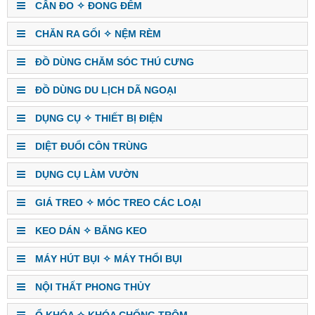
CÂN ĐO ✧ ĐONG ĐẾM
CHĂN RA GỐI ✧ NỆM RÈM
ĐỒ DÙNG CHĂM SÓC THÚ CƯNG
ĐỒ DÙNG DU LỊCH DÃ NGOẠI
DỤNG CỤ ✧ THIẾT BỊ ĐIỆN
DIỆT ĐUỔI CÔN TRÙNG
DỤNG CỤ LÀM VƯỜN
GIÁ TREO ✧ MÓC TREO CÁC LOẠI
KEO DÁN ✧ BĂNG KEO
MÁY HÚT BỤI ✧ MÁY THỔI BỤI
NỘI THẤT PHONG THỦY
Ổ KHÓA ✧ KHÓA CHỐNG TRỘM