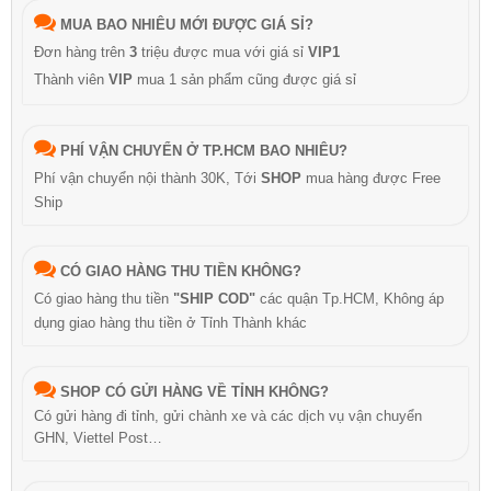
MUA BAO NHIÊU MỚI ĐƯỢC GIÁ SỈ?
Đơn hàng trên
3
triệu được mua với giá sỉ
VIP1
Thành viên
VIP
mua 1 sản phẩm cũng được giá sỉ
PHÍ VẬN CHUYỂN Ở TP.HCM BAO NHIÊU?
Phí vận chuyển nội thành 30K, Tới
SHOP
mua hàng được Free
Ship
CÓ GIAO HÀNG THU TIỀN KHÔNG?
Có giao hàng thu tiền
"SHIP COD"
các quận Tp.HCM, Không áp
dụng giao hàng thu tiền ở Tỉnh Thành khác
SHOP CÓ GỬI HÀNG VỀ TỈNH KHÔNG?
Có gửi hàng đi tỉnh, gửi chành xe và các dịch vụ vận chuyển
GHN, Viettel Post…