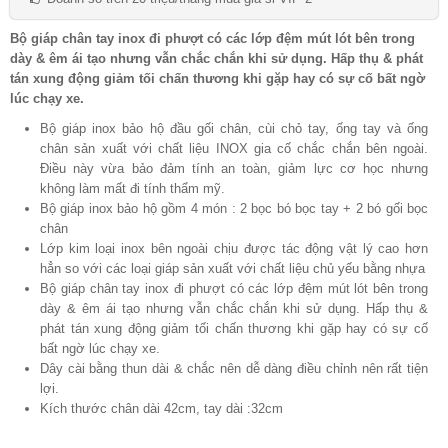
Bộ giáp chân tay inox đi phượt có các lớp đệm mút lót bên trong
dày & êm ái tạo nhưng vẫn chắc chắn khi sử dụng. Hấp thụ & phát
tán xung động giảm tối chấn thương khi gặp hay có sự cố bất ngờ
lúc chạy xe.
Bộ giáp inox bảo hộ đầu gối chân, cùi chỏ tay, ống tay và ống
chân sản xuất với chất liệu INOX gia cố chắc chắn bên ngoài.
Điều này vừa bảo đảm tính an toàn, giảm lực cơ học nhưng
không làm mất đi tính thẩm mỹ.
Bộ giáp inox bảo hộ gồm 4 món : 2 bọc bó bọc tay + 2 bó gối bọc
chân
Lớp kim loại inox bên ngoài chịu được tác động vật lý cao hơn
hẳn so với các loại giáp sản xuất với chất liệu chủ yếu bằng nhựa
Bộ giáp chân tay inox đi phượt có các lớp đệm mút lót bên trong
dày & êm ái tạo nhưng vẫn chắc chắn khi sử dụng. Hấp thụ &
phát tán xung động giảm tối chấn thương khi gặp hay có sự cố
bất ngờ lúc chạy xe.
Dây cài bằng thun dài & chắc nên dễ dàng điều chỉnh nên rất tiện
lợi.
Kích thước chân dài 42cm, tay dài :32cm