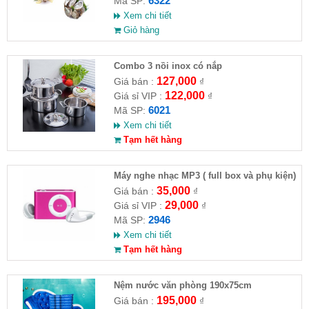
6322
Mã SP:
Xem chi tiết
Giỏ hàng
Combo 3 nồi inox có nắp
127,000
Giá bán :
₫
122,000
Giá sỉ VIP :
₫
6021
Mã SP:
Xem chi tiết
Tạm hết hàng
Máy nghe nhạc MP3 ( full box và phụ kiện)
35,000
Giá bán :
₫
29,000
Giá sỉ VIP :
₫
2946
Mã SP:
Xem chi tiết
Tạm hết hàng
Nệm nước văn phòng 190x75cm
195,000
Giá bán :
₫