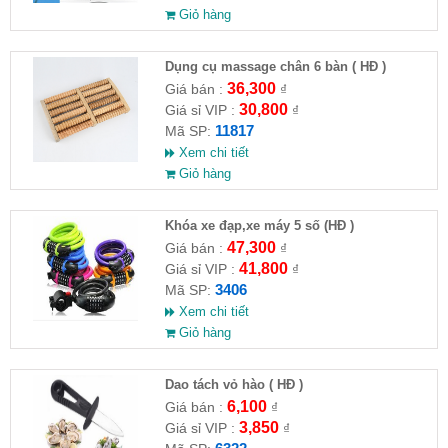
Giỏ hàng
Dụng cụ massage chân 6 bàn ( HĐ )
36,300
Giá bán :
₫
30,800
Giá sỉ VIP :
₫
11817
Mã SP:
Xem chi tiết
Giỏ hàng
Khóa xe đạp,xe máy 5 số (HĐ )
47,300
Giá bán :
₫
41,800
Giá sỉ VIP :
₫
3406
Mã SP:
Xem chi tiết
Giỏ hàng
Dao tách vỏ hào ( HĐ )
6,100
Giá bán :
₫
3,850
Giá sỉ VIP :
₫