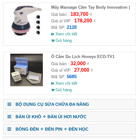
Máy Massage Cầm Tay Body Innovation (
HĐ )
183,700
Giá bán :
₫
178,200
Giá sỉ VIP :
₫
2128
Mã SP:
Xem chi tiết
Giỏ hàng
Ổ Cắm Du Lịch Honeys ECO-TV1
32,000
Giá bán :
₫
27,000
Giá sỉ VIP :
₫
5685
Mã SP:
Xem chi tiết
Giỏ hàng
BỘ DỤNG CỤ SỬA CHỮA ĐA NĂNG
BÀN ỦI KHÔ ✧ BÀN ỦI HƠI NƯỚC
BÓNG ĐÈN ✧ ĐÈN PIN ✧ ĐÈN HỌC