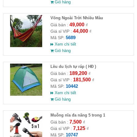
Giỏ hàng
Võng Ngoài Trời Nhiều Màu
49,000
Giá bán :
₫
44,000
Giá sỉ VIP :
₫
5689
Mã SP:
Xem chi tiết
Giỏ hàng
Lều du lịch tự ráp ( HĐ )
189,200
Giá bán :
₫
181,500
Giá sỉ VIP :
₫
10442
Mã SP:
Xem chi tiết
Giỏ hàng
Muỗng nĩa đa năng 5 trong 1
7,500
Giá bán :
₫
7,125
Giá sỉ VIP :
₫
10747
Mã SP: