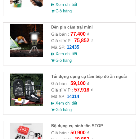
Xem chi tiết
Giỏ hàng
Đèn pin cắm trại mini
77,400
Giá bán :
₫
75,852
Giá sỉ VIP :
₫
12435
Mã SP:
Xem chi tiết
Giỏ hàng
Túi đựng dụng cụ làm bếp đồ ăn ngoài
trời
59,100
Giá bán :
₫
57,918
Giá sỉ VIP :
₫
14314
Mã SP:
Xem chi tiết
Giỏ hàng
Bộ dụng cụ sinh tồn STOP
50,900
Giá bán :
₫