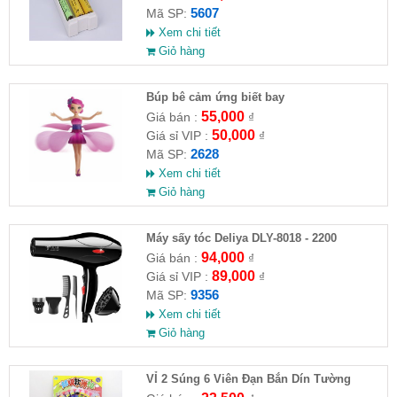
5607
Mã SP:
Xem chi tiết
Giỏ hàng
​Búp bê cảm ứng biết bay
55,000
Giá bán :
₫
50,000
Giá sỉ VIP :
₫
2628
Mã SP:
Xem chi tiết
Giỏ hàng
Máy sấy tóc Deliya DLY-8018 - 2200
94,000
Giá bán :
₫
89,000
Giá sỉ VIP :
₫
9356
Mã SP:
Xem chi tiết
Giỏ hàng
VỈ 2 Súng 6 Viên Đạn Bắn Dín Tường