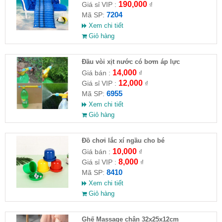
190,000
Giá sỉ VIP :
₫
7204
Mã SP:
Xem chi tiết
Giỏ hàng
Đầu vòi xịt nước có bơm áp lực
14,000
Giá bán :
₫
12,000
Giá sỉ VIP :
₫
6955
Mã SP:
Xem chi tiết
Giỏ hàng
Đồ chơi lắc xí ngầu cho bé
10,000
Giá bán :
₫
8,000
Giá sỉ VIP :
₫
8410
Mã SP:
Xem chi tiết
Giỏ hàng
Ghế Massage chân 32x25x12cm