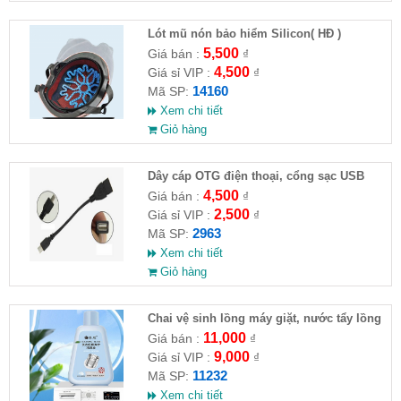
Lót mũ nón bảo hiểm Silicon( HĐ )
5,500
Giá bán :
₫
4,500
Giá sỉ VIP :
₫
14160
Mã SP:
Xem chi tiết
Giỏ hàng
Dây cáp OTG điện thoại, cổng sạc USB
4,500
Giá bán :
₫
2,500
Giá sỉ VIP :
₫
2963
Mã SP:
Xem chi tiết
Giỏ hàng
Chai vệ sinh lồng máy giặt, nước tẩy lồng
máy giặt CLEANING FLUID
11,000
Giá bán :
₫
9,000
Giá sỉ VIP :
₫
11232
Mã SP:
Xem chi tiết