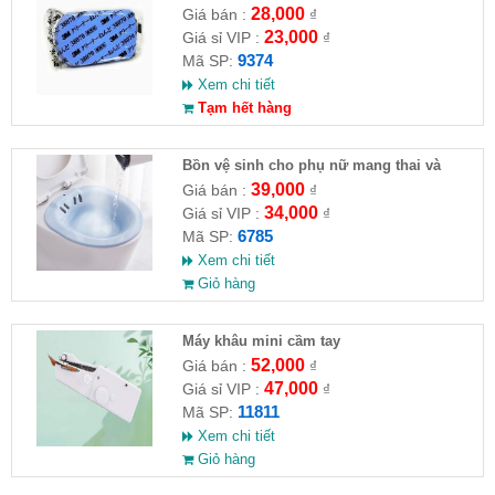
28,000
Giá bán :
₫
23,000
Giá sỉ VIP :
₫
9374
Mã SP:
Xem chi tiết
Tạm hết hàng
Bồn vệ sinh cho phụ nữ mang thai và
người già
39,000
Giá bán :
₫
34,000
Giá sỉ VIP :
₫
6785
Mã SP:
Xem chi tiết
Giỏ hàng
Máy khâu mini cầm tay
52,000
Giá bán :
₫
47,000
Giá sỉ VIP :
₫
11811
Mã SP:
Xem chi tiết
Giỏ hàng