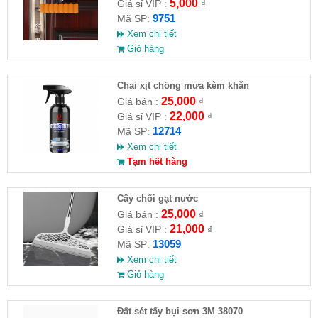
5,000
Giá sỉ VIP :
₫
9751
Mã SP:
Xem chi tiết
Giỏ hàng
Chai xịt chống mưa kèm khăn
25,000
Giá bán :
₫
22,000
Giá sỉ VIP :
₫
12714
Mã SP:
Xem chi tiết
Tạm hết hàng
Cây chổi gạt nước
25,000
Giá bán :
₫
21,000
Giá sỉ VIP :
₫
13059
Mã SP:
Xem chi tiết
Giỏ hàng
Đất sét tẩy bụi sơn 3M 38070