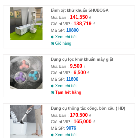
Bình xịt khử khuẩn SHUBOGA
141,550
Giá bán :
₫
138,719
Giá sỉ VIP :
₫
10800
Mã SP:
Xem chi tiết
Giỏ hàng
Dụng cụ lọc khử khuẩn máy giặt
9,500
Giá bán :
₫
6,500
Giá sỉ VIP :
₫
11806
Mã SP:
Xem chi tiết
Tạm hết hàng
Dụng cụ thông tắc cống, bồn cầu ( HĐ)
170,500
Giá bán :
₫
165,000
Giá sỉ VIP :
₫
9076
Mã SP:
Xem chi tiết