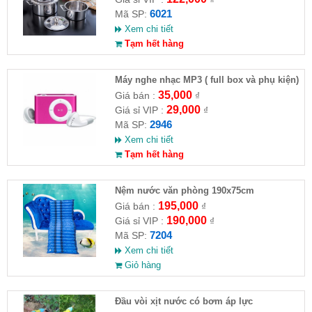
6021
Mã SP:
Xem chi tiết
Tạm hết hàng
Máy nghe nhạc MP3 ( full box và phụ kiện)
35,000
Giá bán :
₫
29,000
Giá sỉ VIP :
₫
2946
Mã SP:
Xem chi tiết
Tạm hết hàng
Nệm nước văn phòng 190x75cm
195,000
Giá bán :
₫
190,000
Giá sỉ VIP :
₫
7204
Mã SP:
Xem chi tiết
Giỏ hàng
Đầu vòi xịt nước có bơm áp lực