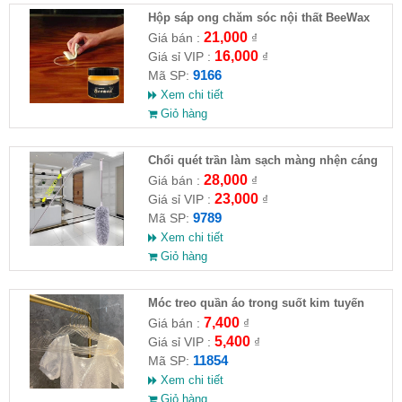
Hộp sáp ong chăm sóc nội thất BeeWax
21,000
Giá bán :
₫
16,000
Giá sỉ VIP :
₫
9166
Mã SP:
Xem chi tiết
Giỏ hàng
Chổi quét trần làm sạch màng nhện cáng
dài xếp gọn
28,000
Giá bán :
₫
23,000
Giá sỉ VIP :
₫
9789
Mã SP:
Xem chi tiết
Giỏ hàng
Móc treo quần áo trong suốt kim tuyến
7,400
Giá bán :
₫
5,400
Giá sỉ VIP :
₫
11854
Mã SP:
Xem chi tiết
Giỏ hàng