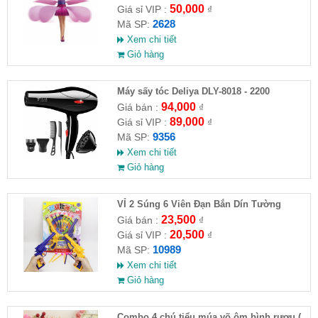
50,000
Giá sỉ VIP :
₫
2628
Mã SP:
Xem chi tiết
Giỏ hàng
Máy sấy tóc Deliya DLY-8018 - 2200
94,000
Giá bán :
₫
89,000
Giá sỉ VIP :
₫
9356
Mã SP:
Xem chi tiết
Giỏ hàng
VỈ 2 Súng 6 Viên Đạn Bắn Dín Tường
23,500
Giá bán :
₫
20,500
Giá sỉ VIP :
₫
10989
Mã SP:
Xem chi tiết
Giỏ hàng
Combo 4 chú tiểu múa võ ôm bình rượu (