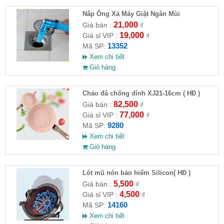
Nắp Ống Xả Máy Giặt Ngăn Mùi
21,000
Giá bán :
₫
19,000
Giá sỉ VIP :
₫
13352
Mã SP:
Xem chi tiết
Giỏ hàng
Chảo đá chống dính XJ21-16cm ( HĐ )
82,500
Giá bán :
₫
77,000
Giá sỉ VIP :
₫
9280
Mã SP:
Xem chi tiết
Giỏ hàng
Lót mũ nón bảo hiểm Silicon( HĐ )
5,500
Giá bán :
₫
4,500
Giá sỉ VIP :
₫
14160
Mã SP:
Xem chi tiết