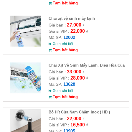
Tạm hết hàng
Chai xịt vệ sinh máy lạnh
27,000
Giá bán :
₫
22,000
Giá sỉ VIP :
₫
12002
Mã SP:
Xem chi tiết
Tạm hết hàng
Chai Xịt Vệ Sinh Máy Lạnh, Điều Hòa Của
Nhật (Chai 520ml)
33,000
Giá bán :
₫
28,000
Giá sỉ VIP :
₫
13628
Mã SP:
Xem chi tiết
Tạm hết hàng
Bộ Hít Cửa Nam Châm inox ( HĐ )
22,000
Giá bán :
₫
16,500
Giá sỉ VIP :
₫
13905
Mã SP: