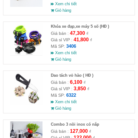
Xem chi tiết
Giỏ hàng
Khóa xe đạp,xe máy 5 số (HĐ )
47,300
Giá bán :
₫
41,800
Giá sỉ VIP :
₫
3406
Mã SP:
Xem chi tiết
Giỏ hàng
Dao tách vỏ hào ( HĐ )
6,100
Giá bán :
₫
3,850
Giá sỉ VIP :
₫
6322
Mã SP:
Xem chi tiết
Giỏ hàng
Combo 3 nồi inox có nắp
127,000
Giá bán :
₫
122,000
Giá sỉ VIP :
₫