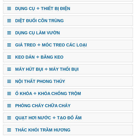
DỤNG CỤ ✧ THIẾT BỊ ĐIỆN
DIỆT ĐUỔI CÔN TRÙNG
DỤNG CỤ LÀM VƯỜN
GIÁ TREO ✧ MÓC TREO CÁC LOẠI
KEO DÁN ✧ BĂNG KEO
MÁY HÚT BỤI ✧ MÁY THỔI BỤI
NỘI THẤT PHONG THỦY
Ổ KHÓA ✧ KHÓA CHỐNG TRỘM
PHÒNG CHÁY CHỮA CHÁY
QUẠT HƠI NƯỚC ✧ TẠO ĐỔ ẨM
THÁC KHÓI TRẦM HƯƠNG