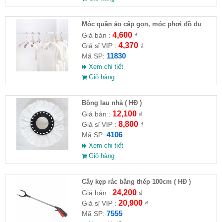
Móc quần áo cấp gọn, móc phơi đồ du
lịch
4,600
Giá bán :
₫
4,370
Giá sỉ VIP :
₫
11830
Mã SP:
Xem chi tiết
Giỏ hàng
Bông lau nhà ( HĐ )
12,100
Giá bán :
₫
8,800
Giá sỉ VIP :
₫
4106
Mã SP:
Xem chi tiết
Giỏ hàng
Cây kẹp rác bằng thép 100cm ( HĐ )
24,200
Giá bán :
₫
20,900
Giá sỉ VIP :
₫
7555
Mã SP: