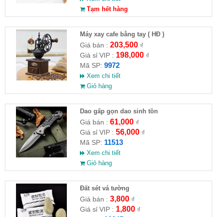
Tạm hết hàng
Máy xay cafe bằng tay ( HĐ )
203,500
Giá bán :
₫
198,000
Giá sỉ VIP :
₫
9972
Mã SP:
Xem chi tiết
Giỏ hàng
Dao gấp gọn dao sinh tồn
61,000
Giá bán :
₫
56,000
Giá sỉ VIP :
₫
11513
Mã SP:
Xem chi tiết
Giỏ hàng
Đất sét vá tường
3,800
Giá bán :
₫
1,800
Giá sỉ VIP :
₫