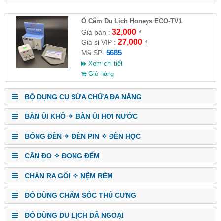
Ổ Cắm Du Lịch Honeys ECO-TV1
32,000
Giá bán :
₫
27,000
Giá sỉ VIP :
₫
5685
Mã SP:
Xem chi tiết
Giỏ hàng
BỘ DỤNG CỤ SỬA CHỮA ĐA NĂNG
BÀN ỦI KHÔ ✧ BÀN ỦI HƠI NƯỚC
BÓNG ĐÈN ✧ ĐÈN PIN ✧ ĐÈN HỌC
CÂN ĐO ✧ ĐONG ĐẾM
CHĂN RA GỐI ✧ NỆM RÈM
ĐỒ DÙNG CHĂM SÓC THÚ CƯNG
ĐỒ DÙNG DU LỊCH DÃ NGOẠI