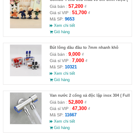
HĐ )
57,200
Giá bán :
₫
51,700
Giá sỉ VIP :
₫
9653
Mã SP:
Xem chi tiết
Giỏ hàng
Bút lông dầu đầu to 7mm nhanh khô
9,000
Giá bán :
₫
7,000
Giá sỉ VIP :
₫
10321
Mã SP:
Xem chi tiết
Giỏ hàng
Van nước 2 cổng xả độc lập inox 304 ( Full
VAT )
52,800
Giá bán :
₫
47,300
Giá sỉ VIP :
₫
11667
Mã SP:
Xem chi tiết
Giỏ hàng