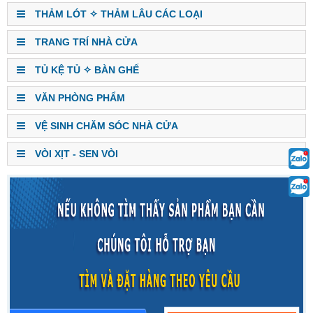
THẢM LÓT ✧ THẢM LÂU CÁC LOẠI
TRANG TRÍ NHÀ CỬA
TỦ KỆ TỦ ✧ BÀN GHẾ
VĂN PHÒNG PHẨM
VỆ SINH CHĂM SÓC NHÀ CỬA
VÒI XỊT - SEN VÒI