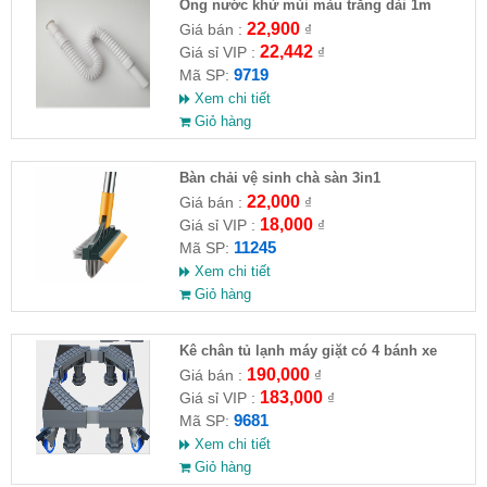
Ống nước khử mùi màu trắng dài 1m
22,900
Giá bán :
₫
22,442
Giá sỉ VIP :
₫
9719
Mã SP:
Xem chi tiết
Giỏ hàng
Bàn chải vệ sinh chà sàn 3in1
22,000
Giá bán :
₫
18,000
Giá sỉ VIP :
₫
11245
Mã SP:
Xem chi tiết
Giỏ hàng
Kê chân tủ lạnh máy giặt có 4 bánh xe
190,000
Giá bán :
₫
183,000
Giá sỉ VIP :
₫
9681
Mã SP:
Xem chi tiết
Giỏ hàng