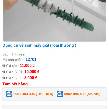
Dụng cụ vệ sinh máy giặt ( loại thường )
Bảo hành:
test
12701
Mã sản phẩm:
11,000 ₫
Giá bán :
10,000 ₫
Giá sỉ VIP1:
8,000 ₫
Giá sỉ VIP2:
Tạm hết hàng
0901 493 335 (Thu Hiền)
0902 985 499 (Ms Nhi)