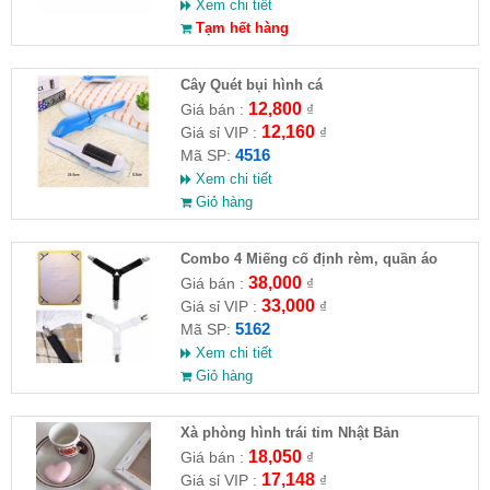
Xem chi tiết
Tạm hết hàng
Cây Quét bụi hình cá
12,800
Giá bán :
₫
12,160
Giá sỉ VIP :
₫
4516
Mã SP:
Xem chi tiết
Giỏ hàng
Combo 4 Miếng cố định rèm, quần áo
38,000
Giá bán :
₫
33,000
Giá sỉ VIP :
₫
5162
Mã SP:
Xem chi tiết
Giỏ hàng
Xà phòng hình trái tim Nhật Bản
18,050
Giá bán :
₫
17,148
Giá sỉ VIP :
₫