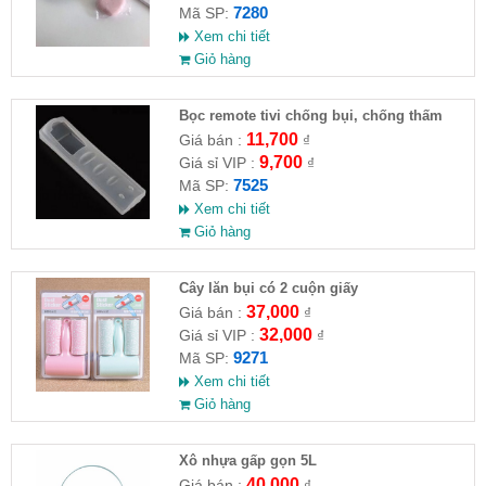
7280
Mã SP:
Xem chi tiết
Giỏ hàng
Bọc remote tivi chống bụi, chống thấm
nước
11,700
Giá bán :
₫
9,700
Giá sỉ VIP :
₫
7525
Mã SP:
Xem chi tiết
Giỏ hàng
Cây lăn bụi có 2 cuộn giấy
37,000
Giá bán :
₫
32,000
Giá sỉ VIP :
₫
9271
Mã SP:
Xem chi tiết
Giỏ hàng
Xô nhựa gấp gọn 5L
40,000
Giá bán :
₫