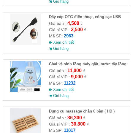
Giỏ hàng
Dây cáp OTG điện thoại, cổng sạc USB
4,500
Giá bán :
₫
2,500
Giá sỉ VIP :
₫
2963
Mã SP:
Xem chi tiết
Giỏ hàng
Chai vệ sinh lồng máy giặt, nước tẩy lồng
máy giặt CLEANING FLUID
11,000
Giá bán :
₫
9,000
Giá sỉ VIP :
₫
11232
Mã SP:
Xem chi tiết
Giỏ hàng
Dụng cụ massage chân 6 bàn ( HĐ )
36,300
Giá bán :
₫
30,800
Giá sỉ VIP :
₫
11817
Mã SP: