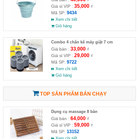
35,000
Giá sỉ VIP :
₫
9434
Mã SP:
Xem chi tiết
Giỏ hàng
Combo 4 chân kê máy giặt 7 cm
33,000
Giá bán :
₫
29,000
Giá sỉ VIP :
₫
9722
Mã SP:
Xem chi tiết
Giỏ hàng
TOP SẢN PHẨM BÁN CHẠY
Dụng cụ massage 8 bàn
64,000
Giá bán :
₫
59,000
Giá sỉ VIP :
₫
13152
Mã SP:
Xem chi tiết