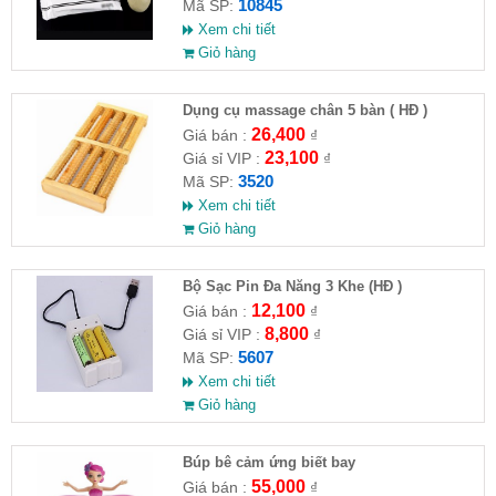
10845
Mã SP:
Xem chi tiết
Giỏ hàng
Dụng cụ massage chân 5 bàn ( HĐ )
26,400
Giá bán :
₫
23,100
Giá sỉ VIP :
₫
3520
Mã SP:
Xem chi tiết
Giỏ hàng
Bộ Sạc Pin Đa Năng 3 Khe (HĐ )
12,100
Giá bán :
₫
8,800
Giá sỉ VIP :
₫
5607
Mã SP:
Xem chi tiết
Giỏ hàng
​Búp bê cảm ứng biết bay
55,000
Giá bán :
₫