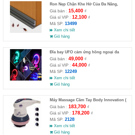
Ron Nẹp Chặn Khe Hở Của Đa Năng,
Chống Côn Trùng( HĐ )
15,400
Giá bán :
₫
12,100
Giá sỉ VIP :
₫
13499
Mã SP:
Xem chi tiết
Giỏ hàng
Đĩa bay UFO cảm ứng hồng ngoại đa
chiều tự động bay về
49,000
Giá bán :
₫
44,000
Giá sỉ VIP :
₫
12249
Mã SP:
Xem chi tiết
Giỏ hàng
Máy Massage Cầm Tay Body Innovation (
HĐ )
183,700
Giá bán :
₫
178,200
Giá sỉ VIP :
₫
2128
Mã SP:
Xem chi tiết
Giỏ hàng