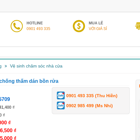
HOTLINE
MUA LẺ
0901 493 335
VỚI GIÁ SỈ
g
Vệ sinh chăm sóc nhà cửa
 chống thấm dán bồn rửa
0901 493 335 (Thu Hiền)
5709
0902 985 499 (Ms Nhi)
41,400 ₫
0 ₫
000 ₫
6,500 ₫
5,000 ₫