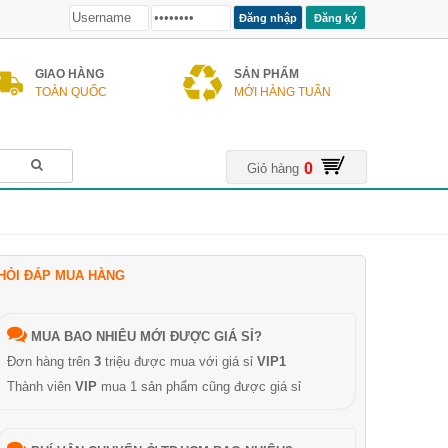
Đăng ký
GIAO HÀNG
SẢN PHẨM
TOÀN QUỐC
MỚI HÀNG TUẦN
0
Giỏ hàng
HỎI ĐÁP MUA HÀNG
MUA BAO NHIÊU MỚI ĐƯỢC GIÁ SỈ?
Đơn hàng trên
3
triệu được mua với giá sỉ
VIP1
Thành viên
VIP
mua 1 sản phẩm cũng được giá sỉ