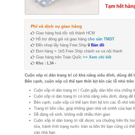
Tạm hết hàn
Phí và dịch vụ giao hàng
Giao hàng hoả tốc nội thành HCM
Hỗ trợ đóng gói và giao hàng
cho sàn TMDT
Đến shop lấy hàng Free Ship
Bản đồ
Đơn hàng > 1tr5 Free Ship chành xe và nội thành
Giao hàng trên Toàn Quốc
>> Xem chi tiết
Kho : L34 -
Cuộn xốp nỉ dán trang trí có khả năng siêu dính, dùng để 
Bên cạnh, cuộn xốp có thể tạm thời bịt kín các lỗ nhỏ trên 
Cuộn xốp nỉ dán trang trí / Cuộn giấy dán bồn rửa chống 
Cuộn xốp nỉ dán trang trí có khả năng siêu dính, dùng để
Bên cạnh, cuộn xốp có thể tạm thời bịt kín các lỗ nhỏ trê
Trang trí bồn cầu, giúp không gian nhà vệ sinhh của bạn t
Dễ dàng vệ sinh, không mất nhiều thời gian.
Cuộn xốp nỉ dán trang trí rất được ưa chuộng trên thị 
rửa, tránh tình trạng nước tràn ra bồn thì bạn cũng có thể
vào nhà bạn