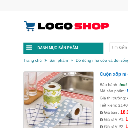
DANH MỤC SẢN PHẨM
Trang chủ
Sản phẩm
Đồ dùng nhà cửa và đời sốn
Cuộn xốp nỉ
Bảo hành:
test
Mã sản phẩm:
Giá thị trường:
Tiết kiệm:
23,40
18,
Giá bán :
1
Giá sỉ VIP1:
1
Giá sỉ VIP2: