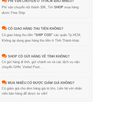
PHÍ VẬN CHUYỂN Ở TP.HCM BAO NHIÊU?
Phí vận chuyển nội thành 30K, Tới
SHOP
mua hàng
được Free Ship
CÓ GIAO HÀNG THU TIỀN KHÔNG?
Có giao hàng thu tiền
"SHIP COD"
các quận Tp.HCM,
Không áp dụng giao hàng thu tiền ở Tỉnh Thành khác
SHOP CÓ GỬI HÀNG VỀ TỈNH KHÔNG?
Có gửi hàng đi tỉnh, gửi chành xe và các dịch vụ vận
chuyển GHN, Viettel Post…
MUA NHIỀU CÓ ĐƯỢC GIẢM GIÁ KHÔNG?
Có giảm giá cho đơn hàng giá trị lớn, Liên hệ với nhân
viên bán hàng để được tư vấn!