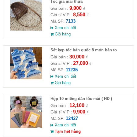
Tóc giả mái thưa
9,000
Giá bán :
₫
8,550
Giá sỉ VIP :
₫
7133
Mã SP:
Xem chi tiết
Giỏ hàng
Sét kẹp tóc hàn quốc 8 món bản to
30,000
Giá bán :
₫
27,000
Giá sỉ VIP :
₫
11235
Mã SP:
Xem chi tiết
Giỏ hàng
Hộp 10 miếng dán tóc mái ( HĐ )
12,100
Giá bán :
₫
9,900
Giá sỉ VIP :
₫
12427
Mã SP:
Xem chi tiết
Tạm hết hàng