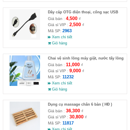
Dây cáp OTG điện thoại, cổng sạc USB
4,500
Giá bán :
₫
2,500
Giá sỉ VIP :
₫
2963
Mã SP:
Xem chi tiết
Giỏ hàng
Chai vệ sinh lồng máy giặt, nước tẩy lồng
máy giặt CLEANING FLUID
11,000
Giá bán :
₫
9,000
Giá sỉ VIP :
₫
11232
Mã SP:
Xem chi tiết
Giỏ hàng
Dụng cụ massage chân 6 bàn ( HĐ )
36,300
Giá bán :
₫
30,800
Giá sỉ VIP :
₫
11817
Mã SP:
Xem chi tiết