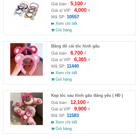
5,100
Giá bán :
₫
4,000
Giá sỉ VIP :
₫
10557
Mã SP:
Xem chi tiết
Giỏ hàng
Băng đô cái tóc hình gấu
6,700
Giá bán :
₫
6,365
Giá sỉ VIP :
₫
11440
Mã SP:
Xem chi tiết
Giỏ hàng
Kẹp tóc sau hình gấu đáng yêu ( HĐ )
12,100
Giá bán :
₫
9,900
Giá sỉ VIP :
₫
11583
Mã SP:
Xem chi tiết
Giỏ hàng