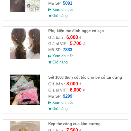
5091
Mã SP:
Xem chi tiết
Giỏ hàng
Phụ kiện tóc đính ngọc có kẹp
6,000
Giá bán :
₫
5,700
Giá sỉ VIP :
₫
7333
Mã SP:
Xem chi tiết
Giỏ hàng
Sét 1000 thun cột tóc cho bé có túi đựng
8,000
Giá bán :
₫
6,000
Giá sỉ VIP :
₫
9299
Mã SP:
Xem chi tiết
Giỏ hàng
Kẹp tóc càng cua kim cương
7,500
Giá bán :
₫