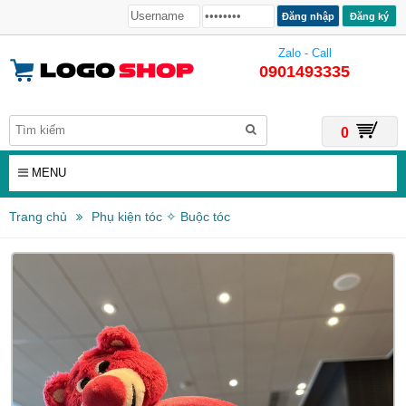
Đăng ký
Zalo - Call
0901493335
0
MENU
Trang chủ
Phụ kiện tóc ✧ Buộc tóc