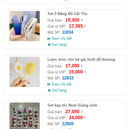
Set 5 Băng Đô Cài Tóc
18,300
Giá bán :
₫
17,385
Giá sỉ VIP :
₫
11834
Mã SP:
Xem chi tiết
Giỏ hàng
Lược mini cho bé gái hình dễ thương
17,000
Giá bán :
₫
15,000
Giá sỉ VIP :
₫
12833
Mã SP:
Xem chi tiết
Giỏ hàng
Set kẹp tóc Noel Giáng sinh
27,000
Giá bán :
₫
24,000
Giá sỉ VIP :
₫
12959
Mã SP: