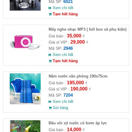
6021
Mã SP:
Xem chi tiết
Tạm hết hàng
Máy nghe nhạc MP3 ( full box và phụ kiện)
35,000
Giá bán :
₫
29,000
Giá sỉ VIP :
₫
2946
Mã SP:
Xem chi tiết
Tạm hết hàng
Nệm nước văn phòng 190x75cm
195,000
Giá bán :
₫
190,000
Giá sỉ VIP :
₫
7204
Mã SP:
Xem chi tiết
Giỏ hàng
Đầu vòi xịt nước có bơm áp lực
14,000
Giá bán :
₫