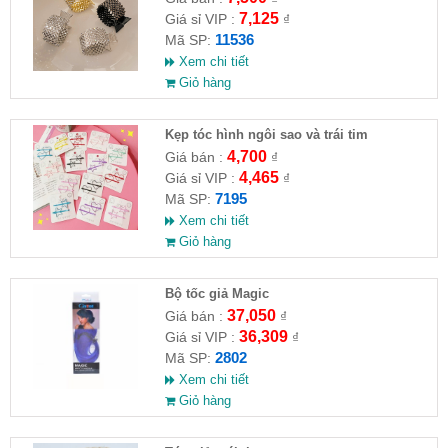
7,125
Giá sỉ VIP :
₫
11536
Mã SP:
Xem chi tiết
Giỏ hàng
Kẹp tóc hình ngôi sao và trái tim
4,700
Giá bán :
₫
4,465
Giá sỉ VIP :
₫
7195
Mã SP:
Xem chi tiết
Giỏ hàng
Bộ tốc giả Magic
37,050
Giá bán :
₫
36,309
Giá sỉ VIP :
₫
2802
Mã SP:
Xem chi tiết
Giỏ hàng