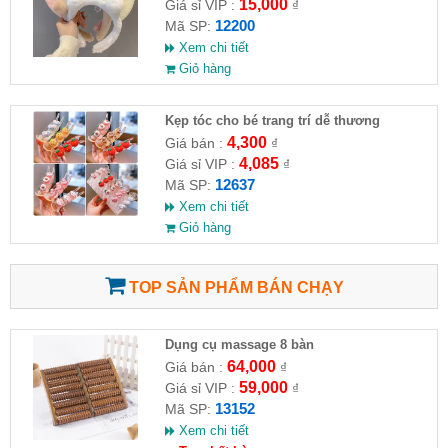
15,000
Giá sỉ VIP :
₫
12200
Mã SP:
Xem chi tiết
Giỏ hàng
Kẹp tóc cho bé trang trí dễ thương
4,300
Giá bán :
₫
4,085
Giá sỉ VIP :
₫
12637
Mã SP:
Xem chi tiết
Giỏ hàng
TOP SẢN PHẨM BÁN CHẠY
Dụng cụ massage 8 bàn
64,000
Giá bán :
₫
59,000
Giá sỉ VIP :
₫
13152
Mã SP:
Xem chi tiết