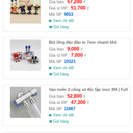
HĐ )
57,200
Giá bán :
₫
51,700
Giá sỉ VIP :
₫
9653
Mã SP:
Xem chi tiết
Giỏ hàng
Bút lông dầu đầu to 7mm nhanh khô
9,000
Giá bán :
₫
7,000
Giá sỉ VIP :
₫
10321
Mã SP:
Xem chi tiết
Giỏ hàng
Van nước 2 cổng xả độc lập inox 304 ( Full
VAT )
52,800
Giá bán :
₫
47,300
Giá sỉ VIP :
₫
11667
Mã SP:
Xem chi tiết
Giỏ hàng