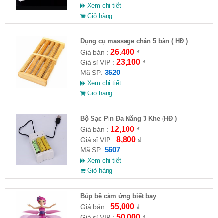
Xem chi tiết
Giỏ hàng
Dụng cụ massage chân 5 bàn ( HĐ )
26,400
Giá bán :
₫
23,100
Giá sỉ VIP :
₫
3520
Mã SP:
Xem chi tiết
Giỏ hàng
Bộ Sạc Pin Đa Năng 3 Khe (HĐ )
12,100
Giá bán :
₫
8,800
Giá sỉ VIP :
₫
5607
Mã SP:
Xem chi tiết
Giỏ hàng
​Búp bê cảm ứng biết bay
55,000
Giá bán :
₫
50,000
Giá sỉ VIP :
₫