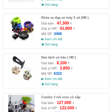
Giỏ hàng
Khóa xe đạp,xe máy 5 số (HĐ )
47,300
Giá bán :
₫
41,800
Giá sỉ VIP :
₫
3406
Mã SP:
Xem chi tiết
Giỏ hàng
Dao tách vỏ hào ( HĐ )
6,100
Giá bán :
₫
3,850
Giá sỉ VIP :
₫
6322
Mã SP:
Xem chi tiết
Giỏ hàng
Combo 3 nồi inox có nắp
127,000
Giá bán :
₫
122,000
Giá sỉ VIP :
₫