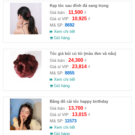
Kẹp tóc sau đính đá sang trọng
11,500
Giá bán :
₫
10,925
Giá sỉ VIP :
₫
8692
Mã SP:
Xem chi tiết
Giỏ hàng
Tóc giả búi củ tỏi (màu đen và nâu)
24,300
Giá bán :
₫
23,814
Giá sỉ VIP :
₫
8855
Mã SP:
Xem chi tiết
Giỏ hàng
Băng đô cài tóc happy birthday
13,700
Giá bán :
₫
13,015
Giá sỉ VIP :
₫
11573
Mã SP:
Xem chi tiết
Giỏ hàng