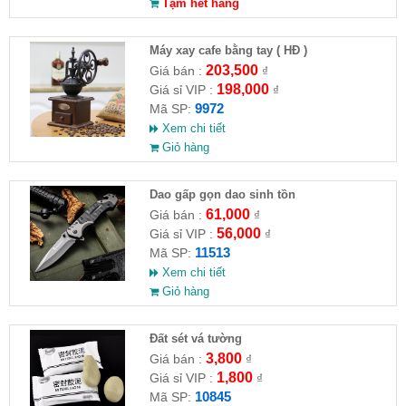
Tạm hết hàng
Máy xay cafe bằng tay ( HĐ )
203,500
Giá bán :
₫
198,000
Giá sỉ VIP :
₫
9972
Mã SP:
Xem chi tiết
Giỏ hàng
Dao gấp gọn dao sinh tồn
61,000
Giá bán :
₫
56,000
Giá sỉ VIP :
₫
11513
Mã SP:
Xem chi tiết
Giỏ hàng
Đất sét vá tường
3,800
Giá bán :
₫
1,800
Giá sỉ VIP :
₫
10845
Mã SP: