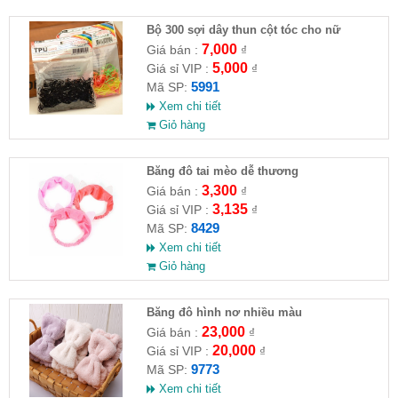
Bộ 300 sợi dây thun cột tóc cho nữ
7,000
Giá bán :
₫
5,000
Giá sỉ VIP :
₫
5991
Mã SP:
Xem chi tiết
Giỏ hàng
Băng đô tai mèo dễ thương
3,300
Giá bán :
₫
3,135
Giá sỉ VIP :
₫
8429
Mã SP:
Xem chi tiết
Giỏ hàng
Băng đô hình nơ nhiều màu
23,000
Giá bán :
₫
20,000
Giá sỉ VIP :
₫
9773
Mã SP:
Xem chi tiết