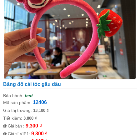
Băng đô cài tóc gấu dâu
Bảo hành:
test
12406
Mã sản phẩm:
Giá thị trường:
13,100 ₫
Tiết kiệm:
3,800 ₫
9,300 ₫
Giá bán :
9,300 ₫
Giá sỉ VIP1: