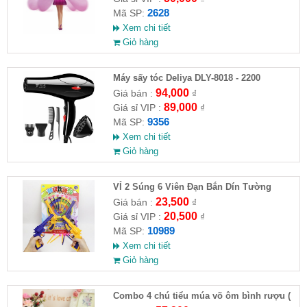
2628
Mã SP:
Xem chi tiết
Giỏ hàng
Máy sấy tóc Deliya DLY-8018 - 2200
94,000
Giá bán :
₫
89,000
Giá sỉ VIP :
₫
9356
Mã SP:
Xem chi tiết
Giỏ hàng
VỈ 2 Súng 6 Viên Đạn Bắn Dín Tường
23,500
Giá bán :
₫
20,500
Giá sỉ VIP :
₫
10989
Mã SP:
Xem chi tiết
Giỏ hàng
Combo 4 chú tiểu múa võ ôm bình rượu (