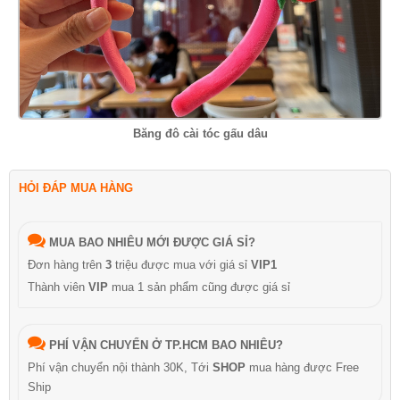
Băng đô cài tóc gấu dâu
HỎI ĐÁP MUA HÀNG
MUA BAO NHIÊU MỚI ĐƯỢC GIÁ SỈ?
Đơn hàng trên
3
triệu được mua với giá sỉ
VIP1
Thành viên
VIP
mua 1 sản phẩm cũng được giá sỉ
PHÍ VẬN CHUYỂN Ở TP.HCM BAO NHIÊU?
Phí vận chuyển nội thành 30K, Tới
SHOP
mua hàng được Free
Ship