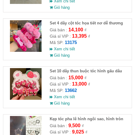
Xem chi tiết
Giỏ hàng
Set 4 dây cột tóc họa tiết nơ dễ thương
14,100
Giá bán :
₫
13,395
Giá sỉ VIP :
₫
13175
Mã SP:
Xem chi tiết
Giỏ hàng
Set 10 dây thun buộc tóc hình gấu dâu
15,000
Giá bán :
₫
13,000
Giá sỉ VIP :
₫
13662
Mã SP:
Xem chi tiết
Giỏ hàng
Kẹp tóc pha lê hình ngôi sao, hình tròn
9,500
Giá bán :
₫
9,025
Giá sỉ VIP :
₫