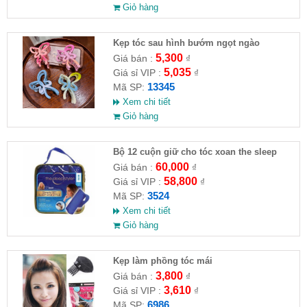
Giỏ hàng
Kẹp tóc sau hình bướm ngọt ngào
5,300
Giá bán :
₫
5,035
Giá sỉ VIP :
₫
13345
Mã SP:
Xem chi tiết
Giỏ hàng
Bộ 12 cuộn giữ cho tóc xoan the sleep
60,000
Giá bán :
₫
58,800
Giá sỉ VIP :
₫
3524
Mã SP:
Xem chi tiết
Giỏ hàng
Kẹp làm phồng tóc mái
3,800
Giá bán :
₫
3,610
Giá sỉ VIP :
₫
6986
Mã SP: