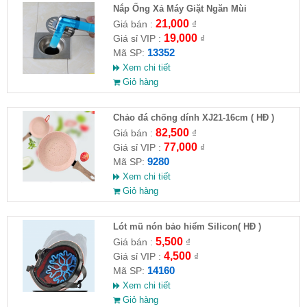
Nắp Ống Xả Máy Giặt Ngăn Mùi
21,000
Giá bán :
₫
19,000
Giá sỉ VIP :
₫
13352
Mã SP:
Xem chi tiết
Giỏ hàng
Chảo đá chống dính XJ21-16cm ( HĐ )
82,500
Giá bán :
₫
77,000
Giá sỉ VIP :
₫
9280
Mã SP:
Xem chi tiết
Giỏ hàng
Lót mũ nón bảo hiểm Silicon( HĐ )
5,500
Giá bán :
₫
4,500
Giá sỉ VIP :
₫
14160
Mã SP:
Xem chi tiết
Giỏ hàng