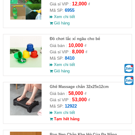
12,000
Giá sỉ VIP :
₫
6955
Mã SP:
Xem chi tiết
Giỏ hàng
Đồ chơi lắc xí ngầu cho bé
10,000
Giá bán :
₫
8,000
Giá sỉ VIP :
₫
8410
Mã SP:
Xem chi tiết
Giỏ hàng
Ghế Massage chân 32x25x12cm
58,000
Giá bán :
₫
53,000
Giá sỉ VIP :
₫
12922
Mã SP:
Xem chi tiết
Tạm hết hàng
Ron Nẹp Chặn Khe Hở Của Đa Năng,