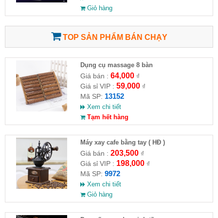
Giỏ hàng
TOP SẢN PHẨM BÁN CHẠY
Dụng cụ massage 8 bàn
64,000
Giá bán :
₫
59,000
Giá sỉ VIP :
₫
13152
Mã SP:
Xem chi tiết
Tạm hết hàng
Máy xay cafe bằng tay ( HĐ )
203,500
Giá bán :
₫
198,000
Giá sỉ VIP :
₫
9972
Mã SP:
Xem chi tiết
Giỏ hàng