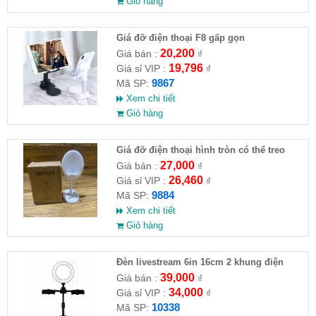
Giỏ hàng
Giá đỡ điện thoại F8 gấp gọn
20,200
Giá bán :
₫
19,796
Giá sỉ VIP :
₫
9867
Mã SP:
Xem chi tiết
Giỏ hàng
Giá đỡ điện thoại hình tròn có thể treo
móc khoá
27,000
Giá bán :
₫
26,460
Giá sỉ VIP :
₫
9884
Mã SP:
Xem chi tiết
Giỏ hàng
Đèn livestream 6in 16cm 2 khung điện
thoại
39,000
Giá bán :
₫
34,000
Giá sỉ VIP :
₫
10338
Mã SP: