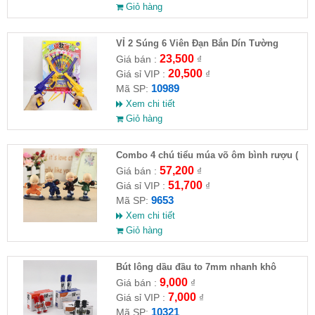
Giỏ hàng
VỈ 2 Súng 6 Viên Đạn Bắn Dín Tường
23,500
Giá bán :
₫
20,500
Giá sỉ VIP :
₫
10989
Mã SP:
Xem chi tiết
Giỏ hàng
Combo 4 chú tiểu múa võ ôm bình rượu (
HĐ )
57,200
Giá bán :
₫
51,700
Giá sỉ VIP :
₫
9653
Mã SP:
Xem chi tiết
Giỏ hàng
Bút lông dầu đầu to 7mm nhanh khô
9,000
Giá bán :
₫
7,000
Giá sỉ VIP :
₫
10321
Mã SP: