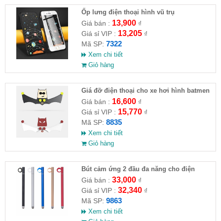
Ốp lưng điện thoại hình vũ trụ
13,900
Giá bán :
₫
13,205
Giá sỉ VIP :
₫
7322
Mã SP:
Xem chi tiết
Giỏ hàng
Giá đỡ điện thoại cho xe hơi hình batmen
16,600
Giá bán :
₫
15,770
Giá sỉ VIP :
₫
8835
Mã SP:
Xem chi tiết
Giỏ hàng
Bút cảm ứng 2 đầu đa năng cho điện
thoại, máy tính bảng
33,000
Giá bán :
₫
32,340
Giá sỉ VIP :
₫
9863
Mã SP:
Xem chi tiết