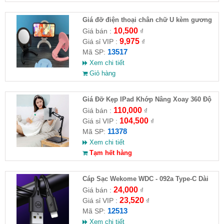
Giá đỡ điện thoại chân chữ U kèm gương
10,500
Giá bán :
₫
9,975
Giá sỉ VIP :
₫
13517
Mã SP:
Xem chi tiết
Giỏ hàng
Giá Đỡ Kẹp IPad Khớp Nâng Xoay 360 Độ
Đa Năng( HĐ )
110,000
Giá bán :
₫
104,500
Giá sỉ VIP :
₫
11378
Mã SP:
Xem chi tiết
Tạm hết hàng
Cáp Sạc Wekome WDC - 092a Type-C Dài
3M
24,000
Giá bán :
₫
23,520
Giá sỉ VIP :
₫
12513
Mã SP:
Xem chi tiết