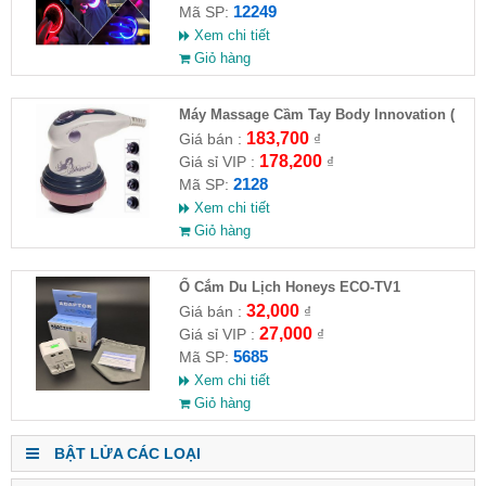
12249
Mã SP:
Xem chi tiết
Giỏ hàng
Máy Massage Cầm Tay Body Innovation (
HĐ )
183,700
Giá bán :
₫
178,200
Giá sỉ VIP :
₫
2128
Mã SP:
Xem chi tiết
Giỏ hàng
Ổ Cắm Du Lịch Honeys ECO-TV1
32,000
Giá bán :
₫
27,000
Giá sỉ VIP :
₫
5685
Mã SP:
Xem chi tiết
Giỏ hàng
BẬT LỬA CÁC LOẠI