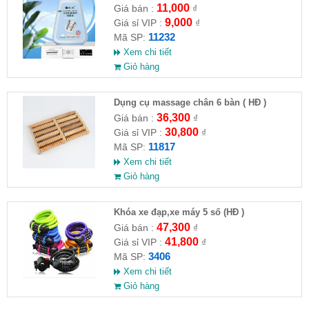
máy giặt CLEANING FLUID
11,000
Giá bán :
₫
9,000
Giá sỉ VIP :
₫
11232
Mã SP:
Xem chi tiết
Giỏ hàng
Dụng cụ massage chân 6 bàn ( HĐ )
36,300
Giá bán :
₫
30,800
Giá sỉ VIP :
₫
11817
Mã SP:
Xem chi tiết
Giỏ hàng
Khóa xe đạp,xe máy 5 số (HĐ )
47,300
Giá bán :
₫
41,800
Giá sỉ VIP :
₫
3406
Mã SP:
Xem chi tiết
Giỏ hàng