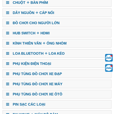
CHUỘT ✧ BÀN PHÍM
DÂY NGUỒN ✧ CÁP NỐI
ĐỒ CHƠI CHO NGƯỜI LỚN
HUB SWITCH ✧ HDMI
KÍNH THIÊN VĂN ✧ ỐNG NHÒM
LOA BLUETOOTH ✧ LOA KÉO
PHỤ KIỆN ĐIỆN THOẠI
PHỤ TÙNG ĐỒ CHƠI XE ĐẠP
PHỤ TÙNG ĐỒ CHƠI XE MÁY
PHỤ TÙNG ĐỒ CHƠI XE ÔTÔ
PIN SẠC CÁC LOẠI