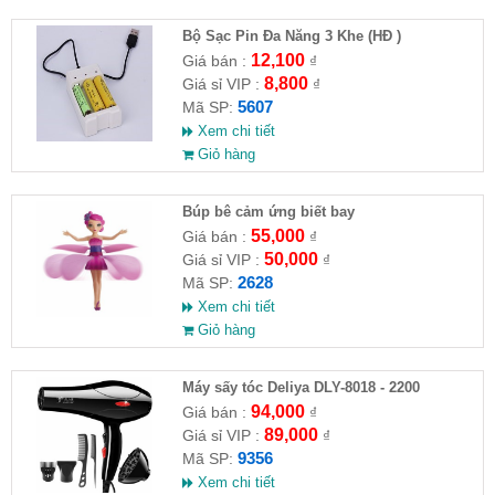
Bộ Sạc Pin Đa Năng 3 Khe (HĐ )
12,100
Giá bán :
₫
8,800
Giá sỉ VIP :
₫
5607
Mã SP:
Xem chi tiết
Giỏ hàng
​Búp bê cảm ứng biết bay
55,000
Giá bán :
₫
50,000
Giá sỉ VIP :
₫
2628
Mã SP:
Xem chi tiết
Giỏ hàng
Máy sấy tóc Deliya DLY-8018 - 2200
94,000
Giá bán :
₫
89,000
Giá sỉ VIP :
₫
9356
Mã SP:
Xem chi tiết