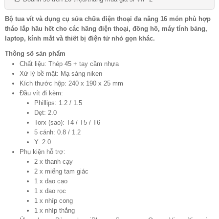
Bộ tua vít và dụng cụ sửa chữa điện thoại đa năng 16 món phù hợp
tháo lắp hầu hết cho các hãng điện thoại, đồng hồ, máy tính bảng,
laptop, kính mắt và thiết bị điện tử nhỏ gọn khác.
Thông số sản phẩm
Chất liệu: Thép 45 + tay cầm nhựa
Xử lý bề mặt: Mạ sáng niken
Kích thước hộp: 240 x 190 x 25 mm
Đầu vít đi kèm:
Phillips: 1.2 / 1.5
Dẹt: 2.0
Torx (sao): T4 / T5 / T6
5 cánh: 0.8 / 1.2
Y: 2.0
Phụ kiện hỗ trợ:
2 x thanh cạy
2 x miếng tam giác
1 x dao cạo
1 x dao rọc
1 x nhíp cong
1 x nhíp thẳng