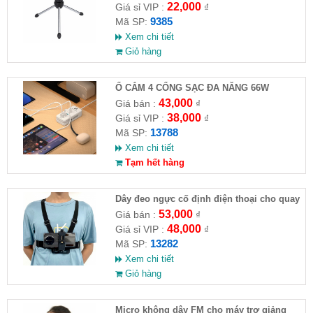
22,000
Giá sỉ VIP :
₫
9385
Mã SP:
Xem chi tiết
Giỏ hàng
Ổ CẮM 4 CỔNG SẠC ĐA NĂNG 66W
43,000
Giá bán :
₫
38,000
Giá sỉ VIP :
₫
13788
Mã SP:
Xem chi tiết
Tạm hết hàng
Dây đeo ngực cố định điện thoại cho quay
video hành trình
53,000
Giá bán :
₫
48,000
Giá sỉ VIP :
₫
13282
Mã SP:
Xem chi tiết
Giỏ hàng
Micro không dây FM cho máy trợ giảng