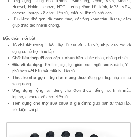
Ứng dụng: Dùng cho: iPhone, Samsung, Oppo, Vivo, Xiaomi,
Huawei, Nokia, Lenovo, HTC… cùng đồng hồ, kính, MP3, MP4,
camera, laptop, đồ chơi điện tử, thiết bị điện tử nhỏ gọn.
Ưu điểm: Nhỏ gọn, dễ mang theo, có vòng xoay trên đầu tay cầm
giúp thao tác nhanh chóng.
Đặc điểm nổi bật
16 chi tiết trong 1 bộ
: đầy đủ tua vít, đầu vít, nhíp, dao rọc và
dụng cụ hỗ trợ tháo lắp.
Chất liệu thép 45 cao cấp + nhựa bền
: chắc chắn, chống gỉ sét.
Đầu vít đa dạng
: Phillips, dẹt, lục giác, sao, ngôi sao 5 cánh, Y...
phù hợp với hầu hết thiết bị điện tử.
Thiết kế nhỏ gọn – tiện lợi mang theo
: đóng gói hộp nhựa màu
sang trọng.
Ứng dụng rộng rãi
: dùng cho điện thoại, đồng hồ, kính mắt,
laptop, camera, đồ chơi điện tử…
Tiện dụng cho thợ sửa chữa & gia đình
: giúp bạn tự tháo lắp,
tiết kiệm chi phí.