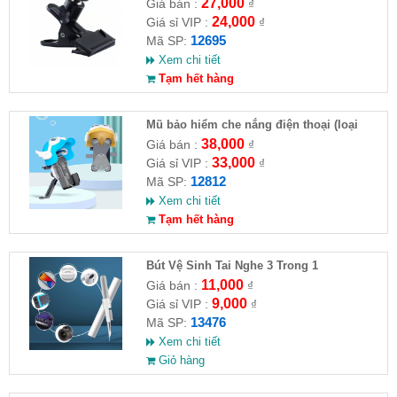
27,000
Giá bán :
₫
24,000
Giá sỉ VIP :
₫
12695
Mã SP:
Xem chi tiết
Tạm hết hàng
Mũ bảo hiểm che nắng điện thoại (loại
nhỏ)
38,000
Giá bán :
₫
33,000
Giá sỉ VIP :
₫
12812
Mã SP:
Xem chi tiết
Tạm hết hàng
Bút Vệ Sinh Tai Nghe 3 Trong 1
11,000
Giá bán :
₫
9,000
Giá sỉ VIP :
₫
13476
Mã SP:
Xem chi tiết
Giỏ hàng