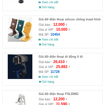
Xem chi tiết
Giỏ hàng
Giá đỡ điện thoại silicon chống trượt hình
thú
12,000
Giá bán :
₫
10,000
Giá sỉ VIP :
₫
10454
Mã SP:
Xem chi tiết
Giỏ hàng
Giá đỡ điện thoại di động ô tô
26,410
Giá bán :
₫
25,882
Giá sỉ VIP :
₫
11728
Mã SP:
Xem chi tiết
Giỏ hàng
Giá đỡ điện thoại FOLDING
12,200
Giá bán :
₫
11,590
Giá sỉ VIP :
₫