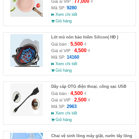
77,000
Giá sỉ VIP :
₫
9280
Mã SP:
Xem chi tiết
Giỏ hàng
Lót mũ nón bảo hiểm Silicon( HĐ )
5,500
Giá bán :
₫
4,500
Giá sỉ VIP :
₫
14160
Mã SP:
Xem chi tiết
Giỏ hàng
Dây cáp OTG điện thoại, cổng sạc USB
4,500
Giá bán :
₫
2,500
Giá sỉ VIP :
₫
2963
Mã SP:
Xem chi tiết
Giỏ hàng
Chai vệ sinh lồng máy giặt, nước tẩy lồng