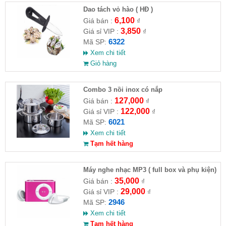
Dao tách vỏ hào ( HĐ )
6,100
Giá bán :
₫
3,850
Giá sỉ VIP :
₫
6322
Mã SP:
Xem chi tiết
Giỏ hàng
Combo 3 nồi inox có nắp
127,000
Giá bán :
₫
122,000
Giá sỉ VIP :
₫
6021
Mã SP:
Xem chi tiết
Tạm hết hàng
Máy nghe nhạc MP3 ( full box và phụ kiện)
35,000
Giá bán :
₫
29,000
Giá sỉ VIP :
₫
2946
Mã SP:
Xem chi tiết
Tạm hết hàng