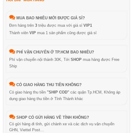
MUA BAO NHIÊU MỚI ĐƯỢC GIÁ SỈ?
Đơn hàng trên
3
triệu được mua với giá sỉ
VIP1
Thành viên
VIP
mua 1 sản phẩm cũng được giá sỉ
PHÍ VẬN CHUYỂN Ở TP.HCM BAO NHIÊU?
Phí vận chuyển nội thành 30K, Tới
SHOP
mua hàng được Free
Ship
CÓ GIAO HÀNG THU TIỀN KHÔNG?
Có giao hàng thu tiền
"SHIP COD"
các quận Tp.HCM, Không áp
dụng giao hàng thu tiền ở Tỉnh Thành khác
SHOP CÓ GỬI HÀNG VỀ TỈNH KHÔNG?
Có gửi hàng đi tỉnh, gửi chành xe và các dịch vụ vận chuyển
GHN, Viettel Post…