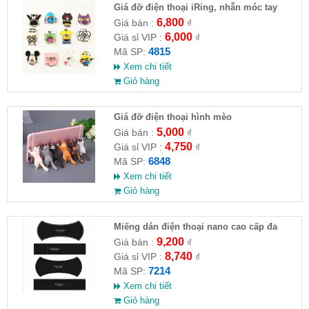
Giá đỡ điện thoại iRing, nhẫn móc tay
chống rớt (nhiều kiểu)
6,800
Giá bán :
₫
6,000
Giá sỉ VIP :
₫
4815
Mã SP:
Xem chi tiết
Giỏ hàng
Giá đỡ điện thoại hình mèo
5,000
Giá bán :
₫
4,750
Giá sỉ VIP :
₫
6848
Mã SP:
Xem chi tiết
Giỏ hàng
Miếng dán điện thoại nano cao cấp đa
năng
9,200
Giá bán :
₫
8,740
Giá sỉ VIP :
₫
7214
Mã SP:
Xem chi tiết
Giỏ hàng