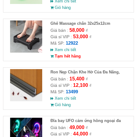
Xem chi tiết
Giỏ hàng
Ghế Massage chân 32x25x12cm
58,000
Giá bán :
₫
53,000
Giá sỉ VIP :
₫
12922
Mã SP:
Xem chi tiết
Tạm hết hàng
Ron Nẹp Chặn Khe Hở Của Đa Năng,
Chống Côn Trùng( HĐ )
15,400
Giá bán :
₫
12,100
Giá sỉ VIP :
₫
13499
Mã SP:
Xem chi tiết
Giỏ hàng
Đĩa bay UFO cảm ứng hồng ngoại đa
chiều tự động bay về
49,000
Giá bán :
₫
44,000
Giá sỉ VIP :
₫