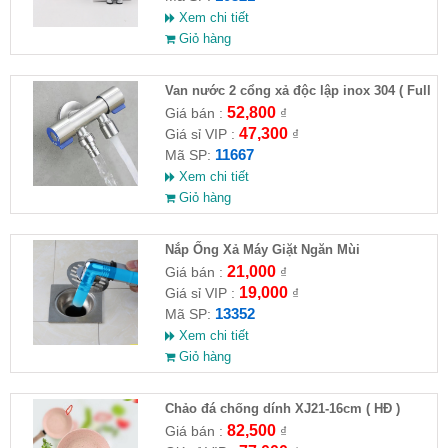
Xem chi tiết
Giỏ hàng
Van nước 2 cổng xả độc lập inox 304 ( Full
VAT )
52,800
Giá bán :
₫
47,300
Giá sỉ VIP :
₫
11667
Mã SP:
Xem chi tiết
Giỏ hàng
Nắp Ống Xả Máy Giặt Ngăn Mùi
21,000
Giá bán :
₫
19,000
Giá sỉ VIP :
₫
13352
Mã SP:
Xem chi tiết
Giỏ hàng
Chảo đá chống dính XJ21-16cm ( HĐ )
82,500
Giá bán :
₫