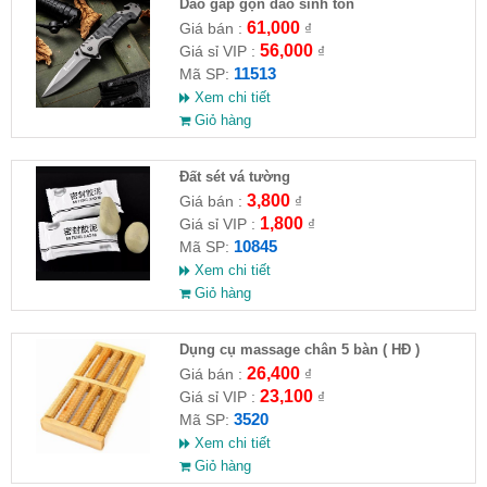
Dao gấp gọn dao sinh tồn
61,000
Giá bán :
₫
56,000
Giá sỉ VIP :
₫
11513
Mã SP:
Xem chi tiết
Giỏ hàng
Đất sét vá tường
3,800
Giá bán :
₫
1,800
Giá sỉ VIP :
₫
10845
Mã SP:
Xem chi tiết
Giỏ hàng
Dụng cụ massage chân 5 bàn ( HĐ )
26,400
Giá bán :
₫
23,100
Giá sỉ VIP :
₫
3520
Mã SP:
Xem chi tiết
Giỏ hàng