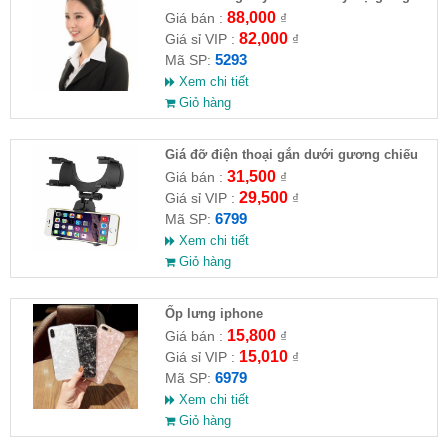
88,000
Giá bán :
₫
82,000
Giá sỉ VIP :
₫
5293
Mã SP:
Xem chi tiết
Giỏ hàng
Giá đỡ điện thoại gắn dưới gương chiếu
hậu xe hơi
31,500
Giá bán :
₫
29,500
Giá sỉ VIP :
₫
6799
Mã SP:
Xem chi tiết
Giỏ hàng
Ốp lưng iphone
15,800
Giá bán :
₫
15,010
Giá sỉ VIP :
₫
6979
Mã SP:
Xem chi tiết
Giỏ hàng