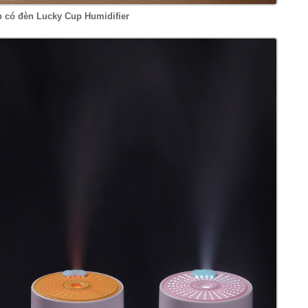
b có đèn Lucky Cup Humidifier