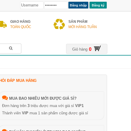
Đăng ký
GIAO HÀNG
SẢN PHẨM
TOÀN QUỐC
MỚI HÀNG TUẦN
0
Giỏ hàng
HỎI ĐÁP MUA HÀNG
MUA BAO NHIÊU MỚI ĐƯỢC GIÁ SỈ?
Đơn hàng trên
3
triệu được mua với giá sỉ
VIP1
Thành viên
VIP
mua 1 sản phẩm cũng được giá sỉ