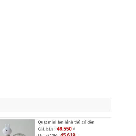
Quạt mini fan hình thú có đèn
46,550
Giá bán :
₫
45,619
Giá sỉ VIP :
₫