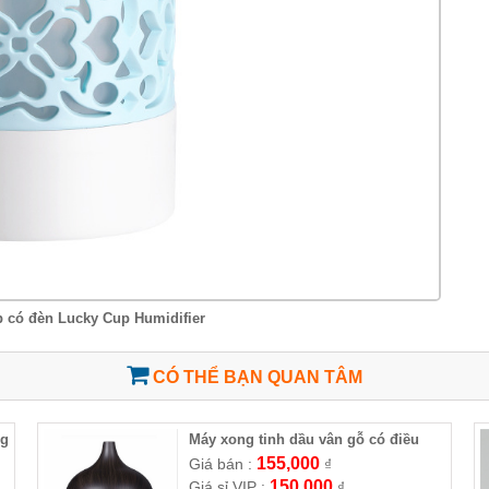
b có đèn Lucky Cup Humidifier
CÓ THỂ BẠN QUAN TÂM
ng
Máy xong tinh dầu vân gỗ có điều
khiển từ xa
155,000
Giá bán :
₫
150,000
Giá sỉ VIP :
₫