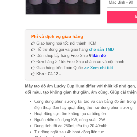
Phí và dịch vụ giao hàng
Giao hàng hoả tốc nội thành HCM
Hỗ trợ đóng gói và giao hàng
cho sàn TMDT
Đến shop lấy hàng Free Ship
Bản đồ
Đơn hàng > 1tr5 Free Ship chành xe và nội thành
Giao hàng trên Toàn Quốc
>> Xem chi tiết
Kho : C4.12 -
Máy tạo độ ẩm Lucky Cup Humidifier với thiết kế nhỏ gọn
đổi màu, tạo không gian thư giãn, ấm cúng. Giúp cải thiệ
Công dụng:phun sương tái tạo và cân bằng độ ẩm trong
điện thoại,đèn hay quạt đồng thời sử dụng phun sương
Hoạt động cực êm không tạo ra tiếng ồn
Nguồn điện sử dụng:5W, công suất: 2W
Dung tích tối đa 250ml,tiêu thụ 20-40ml/h
Tự động ngắt sau 4h hoạt động liên tục