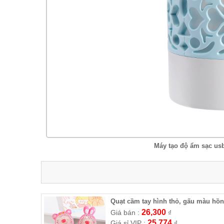
Máy tạo độ ẩm sạc us
Quạt cầm tay hình thỏ, gấu màu hồ
26,300
Giá bán :
₫
25,774
Giá sỉ VIP :
₫