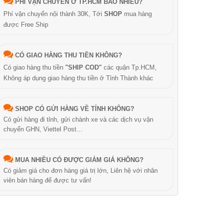
PHÍ VẬN CHUYỂN Ở TP.HCM BAO NHIÊU?
Phí vận chuyển nội thành 30K, Tới
SHOP
mua hàng
được Free Ship
CÓ GIAO HÀNG THU TIỀN KHÔNG?
Có giao hàng thu tiền
"SHIP COD"
các quận Tp.HCM,
Không áp dụng giao hàng thu tiền ở Tỉnh Thành khác
SHOP CÓ GỬI HÀNG VỀ TỈNH KHÔNG?
Có gửi hàng đi tỉnh, gửi chành xe và các dịch vụ vận
chuyển GHN, Viettel Post…
MUA NHIỀU CÓ ĐƯỢC GIẢM GIÁ KHÔNG?
Có giảm giá cho đơn hàng giá trị lớn, Liên hệ với nhân
viên bán hàng để được tư vấn!