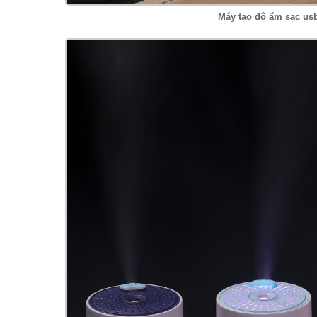
Máy tạo độ ẩm sạc us