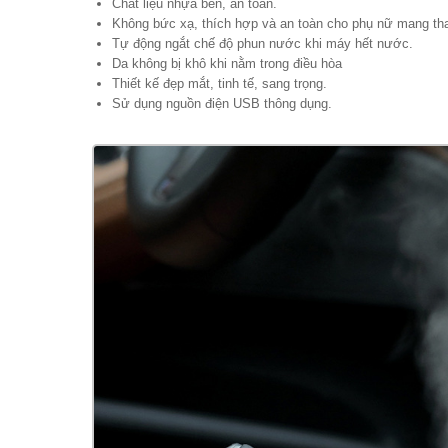
Chất liệu nhựa bền, an toàn.
Không bức xạ, thích hợp và an toàn cho phụ nữ mang thai
Tự động ngắt chế độ phun nước khi máy hết nước.
Da không bị khô khi nằm trong điều hòa
Thiết kế đẹp mắt, tinh tế, sang trọng.
Sử dụng nguồn điện USB thông dụng.