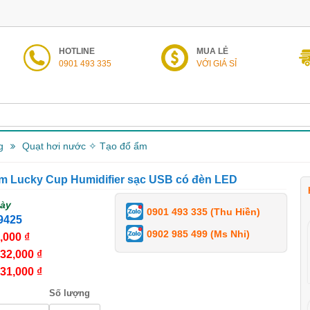
HOTLINE
MUA LẺ
0901 493 335
VỚI GIÁ SỈ
g
Quạt hơi nước ✧ Tạo đổ ẩm
ẩm Lucky Cup Humidifier sạc USB có đèn LED
gày
0901 493 335 (Thu Hiền)
9425
0902 985 499 (Ms Nhi)
,000 ₫
32,000 ₫
31,000 ₫
Số lượng