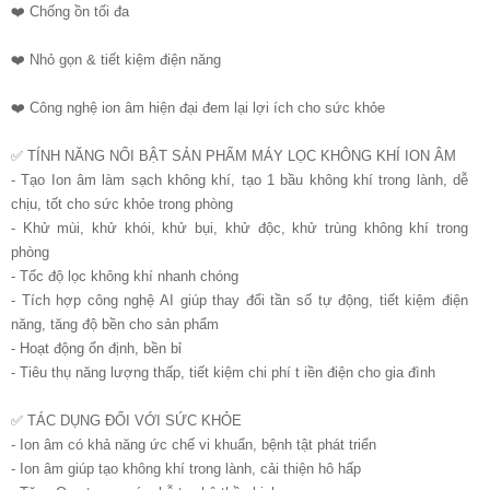
❤️ Chống ồn tối đa
❤️ Nhỏ gọn & tiết kiệm điện năng
❤️ Công nghệ ion âm hiện đại đem lại lợi ích cho sức khỏe
✅ TÍNH NĂNG NỔI BẬT SẢN PHẨM MÁY LỌC KHÔNG KHÍ ION ÂM
- Tạo Ion âm làm sạch không khí, tạo 1 bầu không khí trong lành, dễ
chịu, tốt cho sức khỏe trong phòng
- Khử mùi, khử khói, khử bụi, khử độc, khử trùng không khí trong
phòng
- Tốc độ lọc không khí nhanh chóng
- Tích hợp công nghệ AI giúp thay đổi tần số tự động, tiết kiệm điện
năng, tăng độ bền cho sản phẩm
- Hoạt động ổn định, bền bỉ
- Tiêu thụ năng lượng thấp, tiết kiệm chi phí t iền điện cho gia đình
✅ TÁC DỤNG ĐỐI VỚI SỨC KHỎE
- Ion âm có khả năng ức chế vi khuẩn, bệnh tật phát triển
- Ion âm giúp tạo không khí trong lành, cải thiện hô hấp