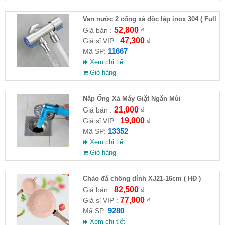
Van nước 2 cổng xả độc lập inox 304 ( Full
VAT )
52,800
Giá bán :
₫
47,300
Giá sỉ VIP :
₫
11667
Mã SP:
Xem chi tiết
Giỏ hàng
Nắp Ống Xả Máy Giặt Ngăn Mùi
21,000
Giá bán :
₫
19,000
Giá sỉ VIP :
₫
13352
Mã SP:
Xem chi tiết
Giỏ hàng
Chảo đá chống dính XJ21-16cm ( HĐ )
82,500
Giá bán :
₫
77,000
Giá sỉ VIP :
₫
9280
Mã SP:
Xem chi tiết