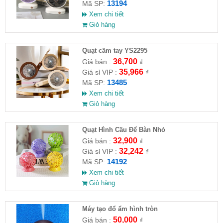
13194
Mã SP:
Xem chi tiết
Giỏ hàng
Quạt cầm tay YS2295
36,700
Giá bán :
₫
35,966
Giá sỉ VIP :
₫
13485
Mã SP:
Xem chi tiết
Giỏ hàng
Quạt Hình Cầu Để Bàn Nhỏ
32,900
Giá bán :
₫
32,242
Giá sỉ VIP :
₫
14192
Mã SP:
Xem chi tiết
Giỏ hàng
Máy tạo đổ ẩm hình tròn
50,000
Giá bán :
₫