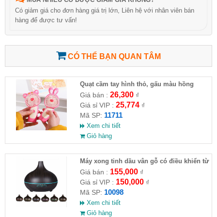
Có giảm giá cho đơn hàng giá trị lớn, Liên hệ với nhân viên bán
hàng để được tư vấn!
CÓ THỂ BẠN QUAN TÂM
Quạt cầm tay hình thỏ, gấu màu hồng
26,300
Giá bán :
₫
25,774
Giá sỉ VIP :
₫
11711
Mã SP:
Xem chi tiết
Giỏ hàng
Máy xong tinh dầu vân gỗ có điều khiển từ
xa
155,000
Giá bán :
₫
150,000
Giá sỉ VIP :
₫
10098
Mã SP:
Xem chi tiết
Giỏ hàng