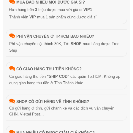
MUA BAO NHIÊU MỚI ĐƯỢC GIÁ SỈ?
Đơn hàng trên
3
triệu được mua với giá sỉ
VIP1
Thành viên
VIP
mua 1 sản phẩm cũng được giá sỉ
PHÍ VẬN CHUYỂN Ở TP.HCM BAO NHIÊU?
Phí vận chuyển nội thành 30K, Tới
SHOP
mua hàng được Free
Ship
CÓ GIAO HÀNG THU TIỀN KHÔNG?
Có giao hàng thu tiền
"SHIP COD"
các quận Tp.HCM, Không áp
dụng giao hàng thu tiền ở Tỉnh Thành khác
SHOP CÓ GỬI HÀNG VỀ TỈNH KHÔNG?
Có gửi hàng đi tỉnh, gửi chành xe và các dịch vụ vận chuyển
GHN, Viettel Post…
MUA NHIỀU CÓ ĐƯỢC GIẢM GIÁ KHÔNG?