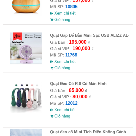
157,000
Giá sỉ VIP :
₫
10805
Mã SP:
Xem chi tiết
Giỏ hàng
Quạt Gấp Để Bàn Mini Sạc USB ALIZZ AL-
11768
195,000
Giá bán :
₫
190,000
Giá sỉ VIP :
₫
11768
Mã SP:
Xem chi tiết
Giỏ hàng
Quạt Đeo Cổ R-8 Có Màn Hình
85,000
Giá bán :
₫
80,000
Giá sỉ VIP :
₫
12012
Mã SP:
Xem chi tiết
Giỏ hàng
Quạt đeo cổ Mini Tích Điện Không Cánh