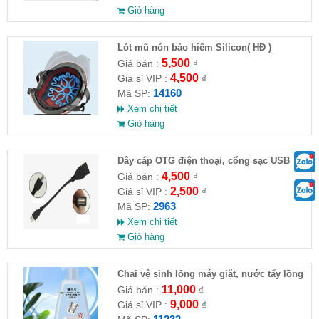
Giỏ hàng
Lót mũ nón bảo hiểm Silicon( HĐ )
5,500
Giá bán :
₫
4,500
Giá sỉ VIP :
₫
14160
Mã SP:
Xem chi tiết
Giỏ hàng
Dây cáp OTG điện thoại, cổng sạc USB
4,500
Giá bán :
₫
2,500
Giá sỉ VIP :
₫
2963
Mã SP:
Xem chi tiết
Giỏ hàng
Chai vệ sinh lồng máy giặt, nước tẩy lồng
máy giặt CLEANING FLUID
11,000
Giá bán :
₫
9,000
Giá sỉ VIP :
₫