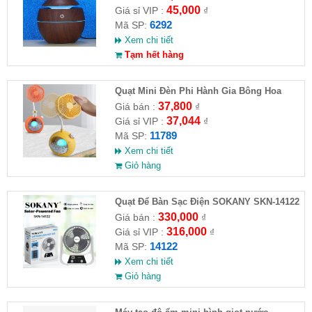
45,000
Giá sỉ VIP :
₫
6292
Mã SP:
Xem chi tiết
Tạm hết hàng
Quạt Mini Đèn Phi Hành Gia Bông Hoa
HD6604
37,800
Giá bán :
₫
37,044
Giá sỉ VIP :
₫
11789
Mã SP:
Xem chi tiết
Giỏ hàng
Quạt Để Bàn Sạc Điện SOKANY SKN-14122
Năng Lượng Mặt Trời 6inch
330,000
Giá bán :
₫
316,000
Giá sỉ VIP :
₫
14122
Mã SP:
Xem chi tiết
Giỏ hàng