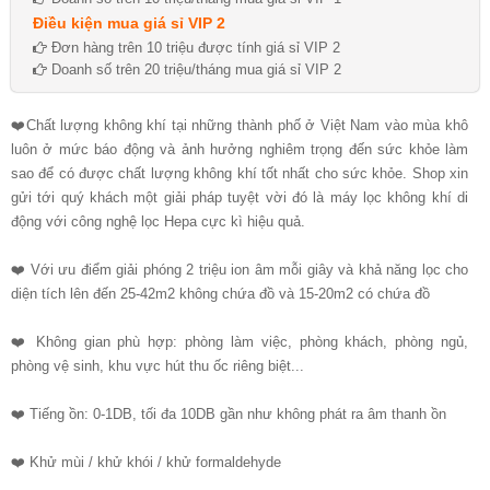
Điều kiện mua giá sỉ VIP 2
Đơn hàng trên 10 triệu được tính giá sỉ VIP 2
Doanh số trên 20 triệu/tháng mua giá sỉ VIP 2
❤️Chất lượng không khí tại những thành phố ở Việt Nam vào mùa khô
luôn ở mức báo động và ảnh hưởng nghiêm trọng đến sức khỏe làm
sao để có được chất lượng không khí tốt nhất cho sức khỏe. Shop xin
gửi tới quý khách một giải pháp tuyệt vời đó là máy lọc không khí di
động với công nghệ lọc Hepa cực kì hiệu quả.
❤️ Với ưu điểm giải phóng 2 triệu ion âm mỗi giây và khả năng lọc cho
diện tích lên đến 25-42m2 không chứa đồ và 15-20m2 có chứa đồ
❤️ Không gian phù hợp: phòng làm việc, phòng khách, phòng ngủ,
phòng vệ sinh, khu vực hút thu ốc riêng biệt...
❤️ Tiếng ồn: 0-1DB, tối đa 10DB gần như không phát ra âm thanh ồn
❤️ Khử mùi / khử khói / khử formaldehyde