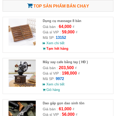
TOP SẢN PHẨM BÁN CHẠY
Dụng cụ massage 8 bàn
64,000
Giá bán :
₫
59,000
Giá sỉ VIP :
₫
13152
Mã SP:
Xem chi tiết
Tạm hết hàng
Máy xay cafe bằng tay ( HĐ )
203,500
Giá bán :
₫
198,000
Giá sỉ VIP :
₫
9972
Mã SP:
Xem chi tiết
Giỏ hàng
Dao gấp gọn dao sinh tồn
61,000
Giá bán :
₫
56,000
Giá sỉ VIP :
₫