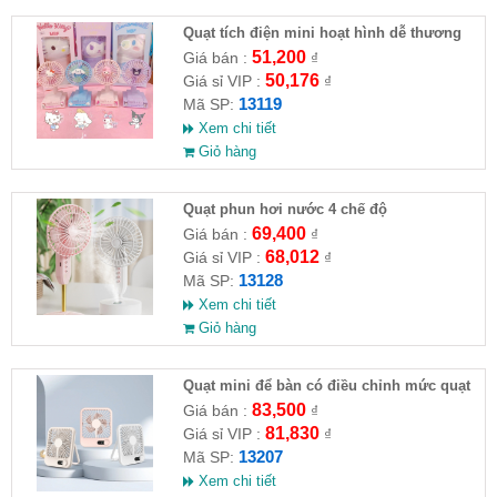
Quạt tích điện mini hoạt hình dễ thương
51,200
Giá bán :
₫
50,176
Giá sỉ VIP :
₫
13119
Mã SP:
Xem chi tiết
Giỏ hàng
Quạt phun hơi nước 4 chế độ
69,400
Giá bán :
₫
68,012
Giá sỉ VIP :
₫
13128
Mã SP:
Xem chi tiết
Giỏ hàng
Quạt mini để bàn có điều chỉnh mức quạt
83,500
Giá bán :
₫
81,830
Giá sỉ VIP :
₫
13207
Mã SP:
Xem chi tiết