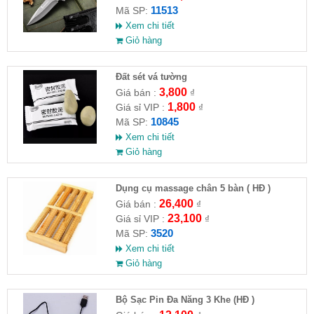
11513
Mã SP:
Xem chi tiết
Giỏ hàng
Đất sét vá tường
3,800
Giá bán :
₫
1,800
Giá sỉ VIP :
₫
10845
Mã SP:
Xem chi tiết
Giỏ hàng
Dụng cụ massage chân 5 bàn ( HĐ )
26,400
Giá bán :
₫
23,100
Giá sỉ VIP :
₫
3520
Mã SP:
Xem chi tiết
Giỏ hàng
Bộ Sạc Pin Đa Năng 3 Khe (HĐ )