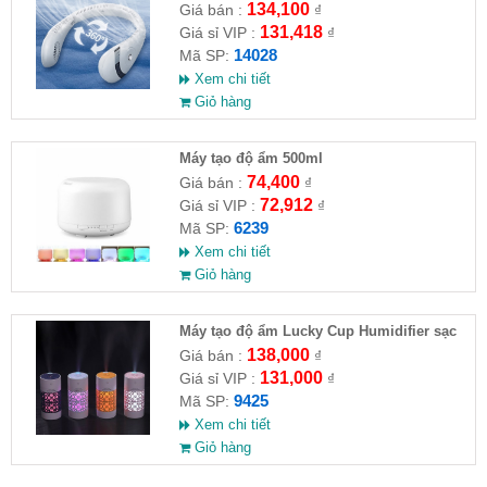
Tiện Lợi
134,100
Giá bán :
₫
131,418
Giá sỉ VIP :
₫
14028
Mã SP:
Xem chi tiết
Giỏ hàng
Máy tạo độ ẩm 500ml
74,400
Giá bán :
₫
72,912
Giá sỉ VIP :
₫
6239
Mã SP:
Xem chi tiết
Giỏ hàng
Máy tạo độ ẩm Lucky Cup Humidifier sạc
USB có đèn LED
138,000
Giá bán :
₫
131,000
Giá sỉ VIP :
₫
9425
Mã SP:
Xem chi tiết
Giỏ hàng