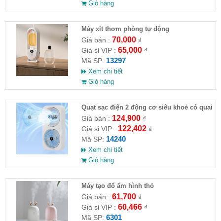
Giỏ hàng
Máy xit thơm phòng tự động
70,000
Giá bán :
₫
65,000
Giá sỉ VIP :
₫
13297
Mã SP:
Xem chi tiết
Giỏ hàng
Quạt sạc điện 2 động cơ siêu khoẻ có quai
xách
124,900
Giá bán :
₫
122,402
Giá sỉ VIP :
₫
14240
Mã SP:
Xem chi tiết
Giỏ hàng
Máy tạo đổ ẩm hình thỏ
61,700
Giá bán :
₫
60,466
Giá sỉ VIP :
₫
6301
Mã SP: