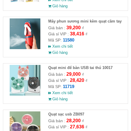
Giỏ hàng
Máy phun sương mini kèm quạt cầm tay
39,200
Giá bán :
₫
38,416
Giá sỉ VIP :
₫
11580
Mã SP:
Xem chi tiết
Giỏ hàng
Quạt mini để bàn USB tai thú 10017
29,000
Giá bán :
₫
28,420
Giá sỉ VIP :
₫
11719
Mã SP:
Xem chi tiết
Giỏ hàng
Quạt sạc usb ZB097
28,200
Giá bán :
₫
27,636
Giá sỉ VIP :
₫