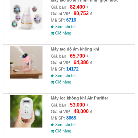
Máy tạo độ ẩm mini hình giọt nước
82,400
Giá bán :
₫
80,752
Giá sỉ VIP :
₫
6716
Mã SP:
Xem chi tiết
Giỏ hàng
Máy tạo độ ẩm không khí
65,700
Giá bán :
₫
64,386
Giá sỉ VIP :
₫
14172
Mã SP:
Xem chi tiết
Giỏ hàng
Máy lọc không khí Air Purifier
53,000
Giá bán :
₫
48,000
Giá sỉ VIP :
₫
8665
Mã SP:
Xem chi tiết
Giỏ hàng