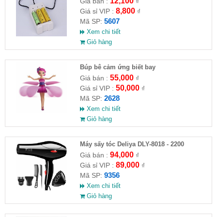
12,100
Giá bán :
₫
8,800
Giá sỉ VIP :
₫
5607
Mã SP:
Xem chi tiết
Giỏ hàng
​Búp bê cảm ứng biết bay
55,000
Giá bán :
₫
50,000
Giá sỉ VIP :
₫
2628
Mã SP:
Xem chi tiết
Giỏ hàng
Máy sấy tóc Deliya DLY-8018 - 2200
94,000
Giá bán :
₫
89,000
Giá sỉ VIP :
₫
9356
Mã SP:
Xem chi tiết
Giỏ hàng