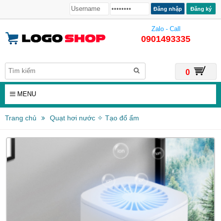
Đăng ký
Zalo - Call
0901493335
0
MENU
Trang chủ
Quạt hơi nước ✧ Tạo đổ ẩm