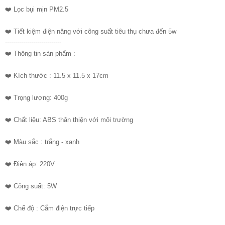
❤️ Lọc bụi mịn PM2.5
❤️ Tiết kiệm điện năng với công suất tiêu thụ chưa đến 5w
----------------------------
❤️ Thông tin sản phẩm :
❤️ Kích thước : 11.5 x 11.5 x 17cm
❤️ Trọng lượng: 400g
❤️ Chất liệu: ABS thân thiện với môi trường
❤️ Màu sắc : trắng - xanh
❤️ Điện áp: 220V
❤️ Công suất: 5W
❤️ Chế độ : Cắm điện trực tiếp