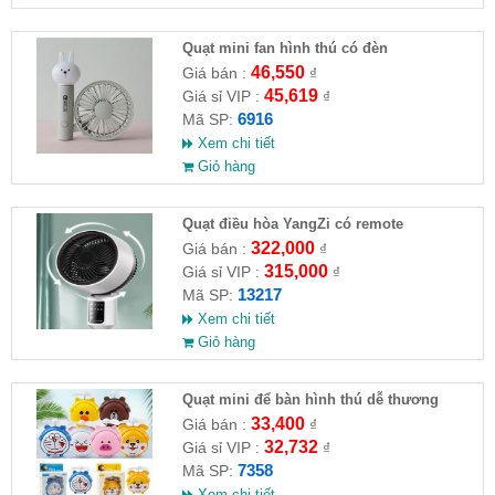
Quạt mini fan hình thú có đèn
46,550
Giá bán :
₫
45,619
Giá sỉ VIP :
₫
6916
Mã SP:
Xem chi tiết
Giỏ hàng
Quạt điều hòa YangZi có remote
322,000
Giá bán :
₫
315,000
Giá sỉ VIP :
₫
13217
Mã SP:
Xem chi tiết
Giỏ hàng
Quạt mini để bàn hình thú dễ thương
33,400
Giá bán :
₫
32,732
Giá sỉ VIP :
₫
7358
Mã SP:
Xem chi tiết