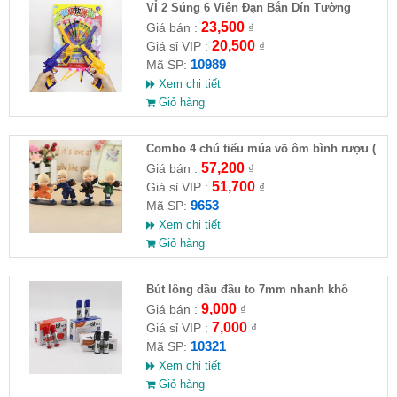
VỈ 2 Súng 6 Viên Đạn Bắn Dín Tường
23,500
Giá bán :
₫
20,500
Giá sỉ VIP :
₫
10989
Mã SP:
Xem chi tiết
Giỏ hàng
Combo 4 chú tiểu múa võ ôm bình rượu (
HĐ )
57,200
Giá bán :
₫
51,700
Giá sỉ VIP :
₫
9653
Mã SP:
Xem chi tiết
Giỏ hàng
Bút lông dầu đầu to 7mm nhanh khô
9,000
Giá bán :
₫
7,000
Giá sỉ VIP :
₫
10321
Mã SP:
Xem chi tiết
Giỏ hàng