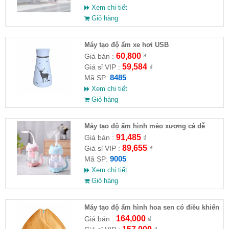
Xem chi tiết
Giỏ hàng
Máy tạo độ ẩm xe hơi USB
60,800
Giá bán :
₫
59,584
Giá sỉ VIP :
₫
8485
Mã SP:
Xem chi tiết
Giỏ hàng
Máy tạo độ ẩm hình mèo xương cá dễ
thương (kèm quạt, đèn usb, dây sạc)
91,485
Giá bán :
₫
89,655
Giá sỉ VIP :
₫
9005
Mã SP:
Xem chi tiết
Giỏ hàng
Máy tạo độ ẩm hình hoa sen có điều khiển
15.3x16.8cm
164,000
Giá bán :
₫