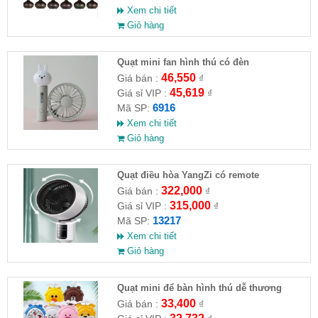
Xem chi tiết
Giỏ hàng
Quạt mini fan hình thú có đèn
46,550
Giá bán :
₫
45,619
Giá sỉ VIP :
₫
6916
Mã SP:
Xem chi tiết
Giỏ hàng
Quạt điều hòa YangZi có remote
322,000
Giá bán :
₫
315,000
Giá sỉ VIP :
₫
13217
Mã SP:
Xem chi tiết
Giỏ hàng
Quạt mini để bàn hình thú dễ thương
33,400
Giá bán :
₫