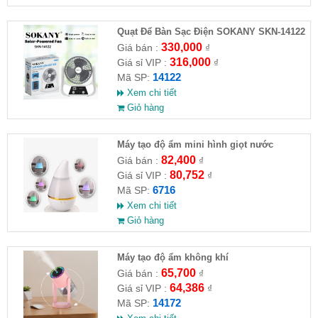
Quạt Để Bàn Sạc Điện SOKANY SKN-14122
Năng Lượng Mặt Trời 6inch
330,000
Giá bán :
₫
316,000
Giá sỉ VIP :
₫
14122
Mã SP:
Xem chi tiết
Giỏ hàng
Máy tạo độ ẩm mini hình giọt nước
82,400
Giá bán :
₫
80,752
Giá sỉ VIP :
₫
6716
Mã SP:
Xem chi tiết
Giỏ hàng
Máy tạo độ ẩm không khí
65,700
Giá bán :
₫
64,386
Giá sỉ VIP :
₫
14172
Mã SP: