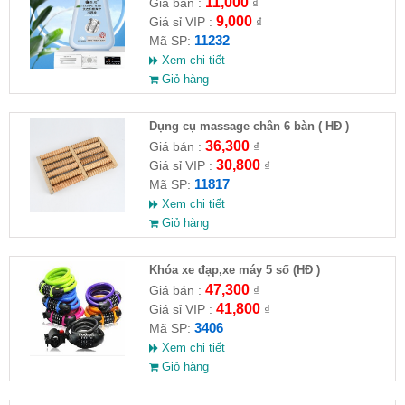
máy giặt CLEANING FLUID
11,000
Giá bán :
₫
9,000
Giá sỉ VIP :
₫
11232
Mã SP:
Xem chi tiết
Giỏ hàng
Dụng cụ massage chân 6 bàn ( HĐ )
36,300
Giá bán :
₫
30,800
Giá sỉ VIP :
₫
11817
Mã SP:
Xem chi tiết
Giỏ hàng
Khóa xe đạp,xe máy 5 số (HĐ )
47,300
Giá bán :
₫
41,800
Giá sỉ VIP :
₫
3406
Mã SP:
Xem chi tiết
Giỏ hàng