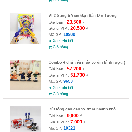
Giỏ hàng
VỈ 2 Súng 6 Viên Đạn Bắn Dín Tường
23,500
Giá bán :
₫
20,500
Giá sỉ VIP :
₫
10989
Mã SP:
Xem chi tiết
Giỏ hàng
Combo 4 chú tiểu múa võ ôm bình rượu (
HĐ )
57,200
Giá bán :
₫
51,700
Giá sỉ VIP :
₫
9653
Mã SP:
Xem chi tiết
Giỏ hàng
Bút lông dầu đầu to 7mm nhanh khô
9,000
Giá bán :
₫
7,000
Giá sỉ VIP :
₫
10321
Mã SP: