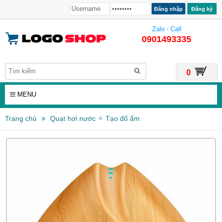
Đăng ký
Zalo - Call
0901493335
0
MENU
Trang chủ
Quạt hơi nước ✧ Tạo đổ ẩm