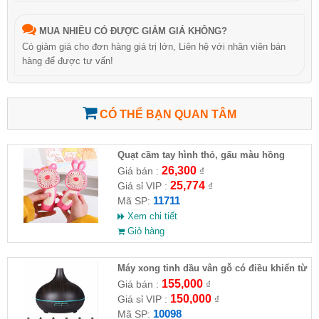
MUA NHIỀU CÓ ĐƯỢC GIẢM GIÁ KHÔNG?
Có giảm giá cho đơn hàng giá trị lớn, Liên hệ với nhân viên bán
hàng để được tư vấn!
CÓ THỂ BẠN QUAN TÂM
Quạt cầm tay hình thỏ, gấu màu hồng
26,300
Giá bán :
₫
25,774
Giá sỉ VIP :
₫
11711
Mã SP:
Xem chi tiết
Giỏ hàng
Máy xong tinh dầu vân gỗ có điều khiển từ
xa
155,000
Giá bán :
₫
150,000
Giá sỉ VIP :
₫
10098
Mã SP: