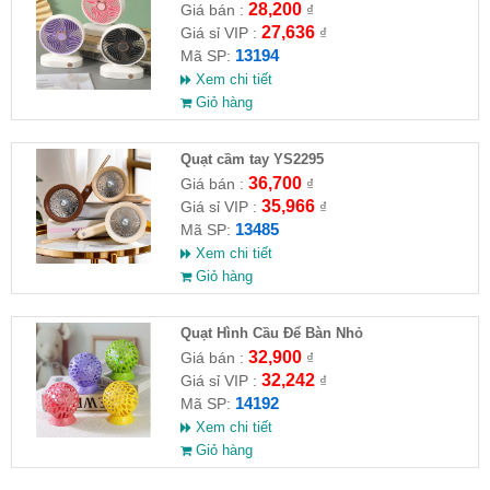
28,200
Giá bán :
₫
27,636
Giá sỉ VIP :
₫
13194
Mã SP:
Xem chi tiết
Giỏ hàng
Quạt cầm tay YS2295
36,700
Giá bán :
₫
35,966
Giá sỉ VIP :
₫
13485
Mã SP:
Xem chi tiết
Giỏ hàng
Quạt Hình Cầu Để Bàn Nhỏ
32,900
Giá bán :
₫
32,242
Giá sỉ VIP :
₫
14192
Mã SP:
Xem chi tiết
Giỏ hàng