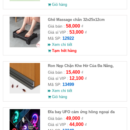
Giỏ hàng
Ghế Massage chân 32x25x12cm
58,000
Giá bán :
₫
53,000
Giá sỉ VIP :
₫
12922
Mã SP:
Xem chi tiết
Tạm hết hàng
Ron Nẹp Chặn Khe Hở Của Đa Năng,
Chống Côn Trùng( HĐ )
15,400
Giá bán :
₫
12,100
Giá sỉ VIP :
₫
13499
Mã SP:
Xem chi tiết
Giỏ hàng
Đĩa bay UFO cảm ứng hồng ngoại đa
chiều tự động bay về
49,000
Giá bán :
₫
44,000
Giá sỉ VIP :
₫