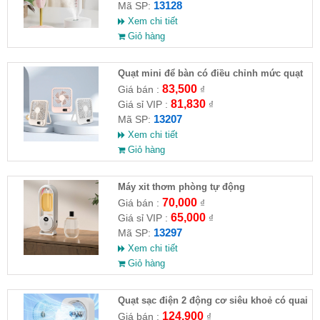
13128
Mã SP:
Xem chi tiết
Giỏ hàng
Quạt mini để bàn có điều chỉnh mức quạt
83,500
Giá bán :
₫
81,830
Giá sỉ VIP :
₫
13207
Mã SP:
Xem chi tiết
Giỏ hàng
Máy xit thơm phòng tự động
70,000
Giá bán :
₫
65,000
Giá sỉ VIP :
₫
13297
Mã SP:
Xem chi tiết
Giỏ hàng
Quạt sạc điện 2 động cơ siêu khoẻ có quai
xách
124,900
Giá bán :
₫