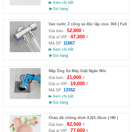
Xem chi tiết
Giỏ hàng
Van nước 2 cổng xả độc lập inox 304 ( Full
VAT )
52,800
Giá bán :
₫
47,300
Giá sỉ VIP :
₫
11667
Mã SP:
Xem chi tiết
Giỏ hàng
Nắp Ống Xả Máy Giặt Ngăn Mùi
21,000
Giá bán :
₫
19,000
Giá sỉ VIP :
₫
13352
Mã SP:
Xem chi tiết
Giỏ hàng
Chảo đá chống dính XJ21-16cm ( HĐ )
82,500
Giá bán :
₫
77,000
Giá sỉ VIP :
₫