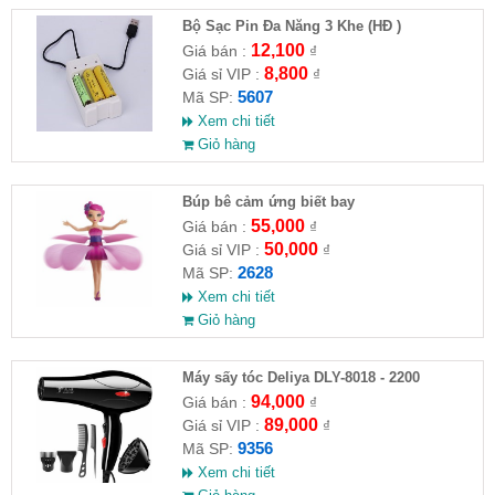
Bộ Sạc Pin Đa Năng 3 Khe (HĐ )
12,100
Giá bán :
₫
8,800
Giá sỉ VIP :
₫
5607
Mã SP:
Xem chi tiết
Giỏ hàng
​Búp bê cảm ứng biết bay
55,000
Giá bán :
₫
50,000
Giá sỉ VIP :
₫
2628
Mã SP:
Xem chi tiết
Giỏ hàng
Máy sấy tóc Deliya DLY-8018 - 2200
94,000
Giá bán :
₫
89,000
Giá sỉ VIP :
₫
9356
Mã SP:
Xem chi tiết