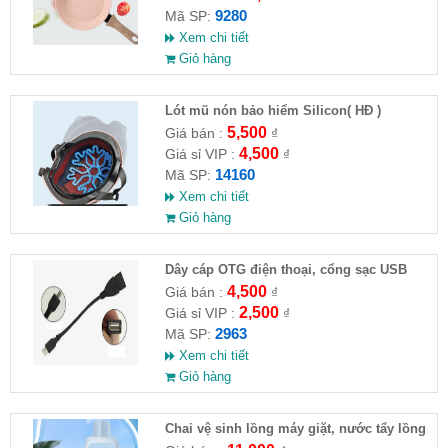
9280
Mã SP:
Xem chi tiết
Giỏ hàng
Lót mũ nón bảo hiểm Silicon( HĐ )
5,500
Giá bán :
₫
4,500
Giá sỉ VIP :
₫
14160
Mã SP:
Xem chi tiết
Giỏ hàng
Dây cáp OTG điện thoại, cổng sạc USB
4,500
Giá bán :
₫
2,500
Giá sỉ VIP :
₫
2963
Mã SP:
Xem chi tiết
Giỏ hàng
Chai vệ sinh lồng máy giặt, nước tẩy lồng