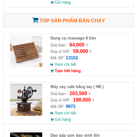
Giỏ hàng
TOP SẢN PHẨM BÁN CHẠY
Dụng cụ massage 8 bàn
64,000
Giá bán :
₫
59,000
Giá sỉ VIP :
₫
13152
Mã SP:
Xem chi tiết
Tạm hết hàng
Máy xay cafe bằng tay ( HĐ )
203,500
Giá bán :
₫
198,000
Giá sỉ VIP :
₫
9972
Mã SP:
Xem chi tiết
Giỏ hàng
Dao gấp gọn dao sinh tồn