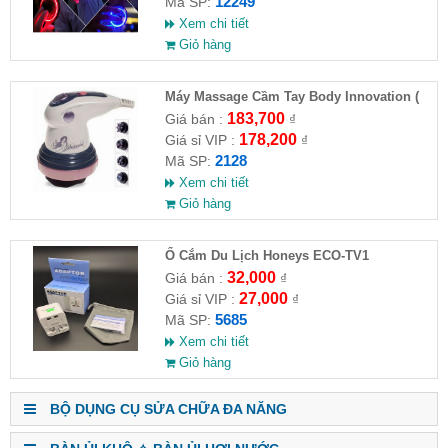
12249
Mã SP:
Xem chi tiết
Giỏ hàng
Máy Massage Cầm Tay Body Innovation (
HĐ )
183,700
Giá bán :
₫
178,200
Giá sỉ VIP :
₫
2128
Mã SP:
Xem chi tiết
Giỏ hàng
Ổ Cắm Du Lịch Honeys ECO-TV1
32,000
Giá bán :
₫
27,000
Giá sỉ VIP :
₫
5685
Mã SP:
Xem chi tiết
Giỏ hàng
BỘ DỤNG CỤ SỬA CHỮA ĐA NĂNG