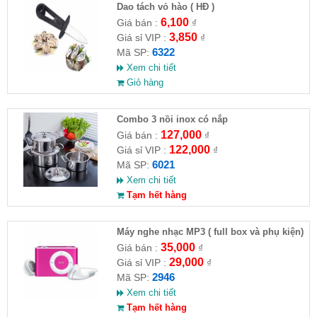
Dao tách vỏ hào ( HĐ )
6,100
Giá bán :
₫
3,850
Giá sỉ VIP :
₫
6322
Mã SP:
Xem chi tiết
Giỏ hàng
Combo 3 nồi inox có nắp
127,000
Giá bán :
₫
122,000
Giá sỉ VIP :
₫
6021
Mã SP:
Xem chi tiết
Tạm hết hàng
Máy nghe nhạc MP3 ( full box và phụ kiện)
35,000
Giá bán :
₫
29,000
Giá sỉ VIP :
₫
2946
Mã SP:
Xem chi tiết
Tạm hết hàng