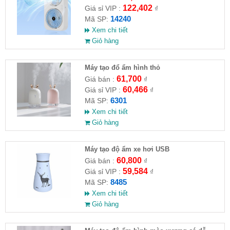
122,402
Giá sỉ VIP :
₫
14240
Mã SP:
Xem chi tiết
Giỏ hàng
Máy tạo đổ ẩm hình thỏ
61,700
Giá bán :
₫
60,466
Giá sỉ VIP :
₫
6301
Mã SP:
Xem chi tiết
Giỏ hàng
Máy tạo độ ẩm xe hơi USB
60,800
Giá bán :
₫
59,584
Giá sỉ VIP :
₫
8485
Mã SP:
Xem chi tiết
Giỏ hàng