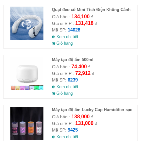
Quạt đeo cổ Mini Tích Điện Không Cánh
Tiện Lợi
134,100
Giá bán :
₫
131,418
Giá sỉ VIP :
₫
14028
Mã SP:
Xem chi tiết
Giỏ hàng
Máy tạo độ ẩm 500ml
74,400
Giá bán :
₫
72,912
Giá sỉ VIP :
₫
6239
Mã SP:
Xem chi tiết
Giỏ hàng
Máy tạo độ ẩm Lucky Cup Humidifier sạc
USB có đèn LED
138,000
Giá bán :
₫
131,000
Giá sỉ VIP :
₫
9425
Mã SP:
Xem chi tiết