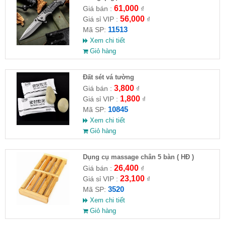
61,000
Giá bán :
₫
56,000
Giá sỉ VIP :
₫
11513
Mã SP:
Xem chi tiết
Giỏ hàng
Đất sét vá tường
3,800
Giá bán :
₫
1,800
Giá sỉ VIP :
₫
10845
Mã SP:
Xem chi tiết
Giỏ hàng
Dụng cụ massage chân 5 bàn ( HĐ )
26,400
Giá bán :
₫
23,100
Giá sỉ VIP :
₫
3520
Mã SP:
Xem chi tiết
Giỏ hàng