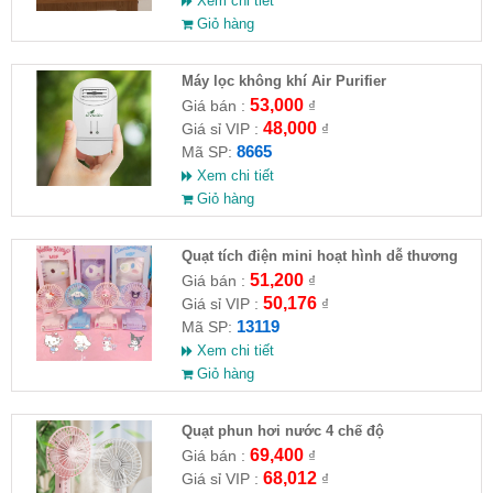
Xem chi tiết
Giỏ hàng
Máy lọc không khí Air Purifier
53,000
Giá bán :
₫
48,000
Giá sỉ VIP :
₫
8665
Mã SP:
Xem chi tiết
Giỏ hàng
Quạt tích điện mini hoạt hình dễ thương
51,200
Giá bán :
₫
50,176
Giá sỉ VIP :
₫
13119
Mã SP:
Xem chi tiết
Giỏ hàng
Quạt phun hơi nước 4 chế độ
69,400
Giá bán :
₫
68,012
Giá sỉ VIP :
₫