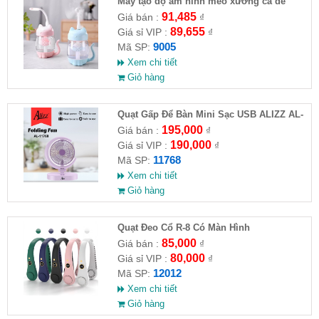
Máy tạo độ ẩm hình mèo xương cá dễ
thương (kèm quạt, đèn usb, dây sạc)
91,485
Giá bán :
₫
89,655
Giá sỉ VIP :
₫
9005
Mã SP:
Xem chi tiết
Giỏ hàng
Quạt Gấp Để Bàn Mini Sạc USB ALIZZ AL-
11768
195,000
Giá bán :
₫
190,000
Giá sỉ VIP :
₫
11768
Mã SP:
Xem chi tiết
Giỏ hàng
Quạt Đeo Cổ R-8 Có Màn Hình
85,000
Giá bán :
₫
80,000
Giá sỉ VIP :
₫
12012
Mã SP:
Xem chi tiết
Giỏ hàng