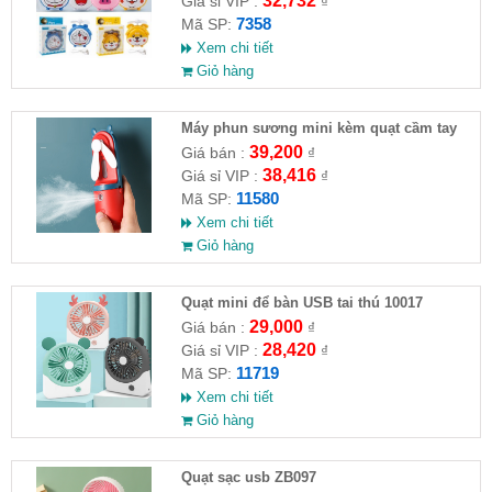
32,732
Giá sỉ VIP :
₫
7358
Mã SP:
Xem chi tiết
Giỏ hàng
Máy phun sương mini kèm quạt cầm tay
39,200
Giá bán :
₫
38,416
Giá sỉ VIP :
₫
11580
Mã SP:
Xem chi tiết
Giỏ hàng
Quạt mini để bàn USB tai thú 10017
29,000
Giá bán :
₫
28,420
Giá sỉ VIP :
₫
11719
Mã SP:
Xem chi tiết
Giỏ hàng
Quạt sạc usb ZB097