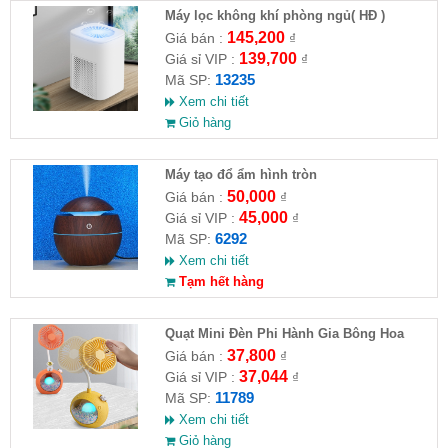
Máy lọc không khí phòng ngủ( HĐ )
145,200
Giá bán :
₫
139,700
Giá sỉ VIP :
₫
13235
Mã SP:
Xem chi tiết
Giỏ hàng
Máy tạo đổ ẩm hình tròn
50,000
Giá bán :
₫
45,000
Giá sỉ VIP :
₫
6292
Mã SP:
Xem chi tiết
Tạm hết hàng
Quạt Mini Đèn Phi Hành Gia Bông Hoa
HD6604
37,800
Giá bán :
₫
37,044
Giá sỉ VIP :
₫
11789
Mã SP:
Xem chi tiết
Giỏ hàng