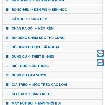
BÀN ỦI KHÔ ✧ BÀN ỦI HƠI NƯỚC
BÓNG ĐÈN ✧ ĐÈN PIN ✧ ĐÈN HỌC
CÂN ĐO ✧ ĐONG ĐẾM
CHĂN RA GỐI ✧ NỆM RÈM
ĐỒ DÙNG CHĂM SÓC THÚ CƯNG
ĐỒ DÙNG DU LỊCH DÃ NGOẠI
DỤNG CỤ ✧ THIẾT BỊ ĐIỆN
DIỆT ĐUỔI CÔN TRÙNG
DỤNG CỤ LÀM VƯỜN
GIÁ TREO ✧ MÓC TREO CÁC LOẠI
KEO DÁN ✧ BĂNG KEO
MÁY HÚT BỤI ✧ MÁY THỔI BỤI