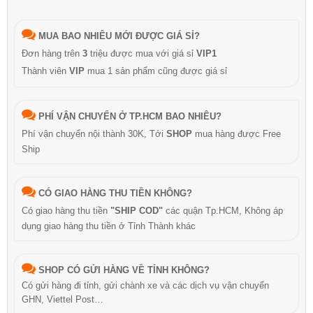
MUA BAO NHIÊU MỚI ĐƯỢC GIÁ SỈ?
Đơn hàng trên
3
triệu được mua với giá sỉ
VIP1
Thành viên
VIP
mua 1 sản phẩm cũng được giá sỉ
PHÍ VẬN CHUYỂN Ở TP.HCM BAO NHIÊU?
Phí vận chuyển nội thành 30K, Tới
SHOP
mua hàng được Free
Ship
CÓ GIAO HÀNG THU TIỀN KHÔNG?
Có giao hàng thu tiền
"SHIP COD"
các quận Tp.HCM, Không áp
dụng giao hàng thu tiền ở Tỉnh Thành khác
SHOP CÓ GỬI HÀNG VỀ TỈNH KHÔNG?
Có gửi hàng đi tỉnh, gửi chành xe và các dịch vụ vận chuyển
GHN, Viettel Post…