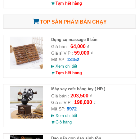
Tạm hết hàng
TOP SẢN PHẨM BÁN CHẠY
Dụng cụ massage 8 bàn
64,000
Giá bán :
₫
59,000
Giá sỉ VIP :
₫
13152
Mã SP:
Xem chi tiết
Tạm hết hàng
Máy xay cafe bằng tay ( HĐ )
203,500
Giá bán :
₫
198,000
Giá sỉ VIP :
₫
9972
Mã SP:
Xem chi tiết
Giỏ hàng
Dao gấp gọn dao sinh tồn