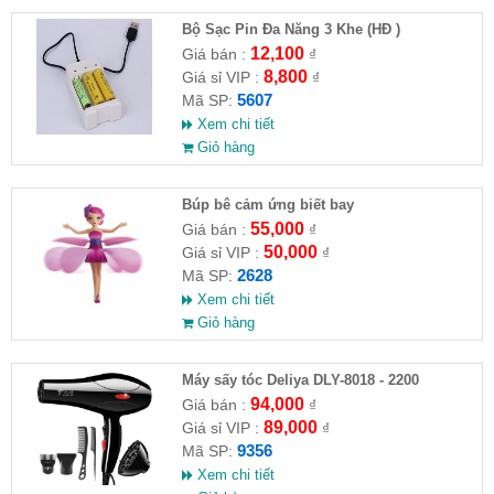
Bộ Sạc Pin Đa Năng 3 Khe (HĐ )
12,100
Giá bán :
₫
8,800
Giá sỉ VIP :
₫
5607
Mã SP:
Xem chi tiết
Giỏ hàng
​Búp bê cảm ứng biết bay
55,000
Giá bán :
₫
50,000
Giá sỉ VIP :
₫
2628
Mã SP:
Xem chi tiết
Giỏ hàng
Máy sấy tóc Deliya DLY-8018 - 2200
94,000
Giá bán :
₫
89,000
Giá sỉ VIP :
₫
9356
Mã SP:
Xem chi tiết