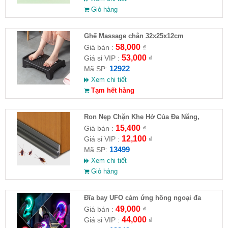
Giỏ hàng
Ghế Massage chân 32x25x12cm
58,000
Giá bán :
₫
53,000
Giá sỉ VIP :
₫
12922
Mã SP:
Xem chi tiết
Tạm hết hàng
Ron Nẹp Chặn Khe Hở Của Đa Năng,
Chống Côn Trùng( HĐ )
15,400
Giá bán :
₫
12,100
Giá sỉ VIP :
₫
13499
Mã SP:
Xem chi tiết
Giỏ hàng
Đĩa bay UFO cảm ứng hồng ngoại đa
chiều tự động bay về
49,000
Giá bán :
₫
44,000
Giá sỉ VIP :
₫