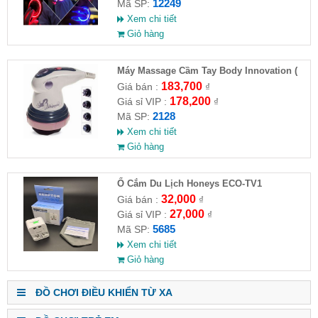
12249
Mã SP:
Xem chi tiết
Giỏ hàng
Máy Massage Cầm Tay Body Innovation (
HĐ )
183,700
Giá bán :
₫
178,200
Giá sỉ VIP :
₫
2128
Mã SP:
Xem chi tiết
Giỏ hàng
Ổ Cắm Du Lịch Honeys ECO-TV1
32,000
Giá bán :
₫
27,000
Giá sỉ VIP :
₫
5685
Mã SP:
Xem chi tiết
Giỏ hàng
ĐỒ CHƠI ĐIỀU KHIỂN TỪ XA