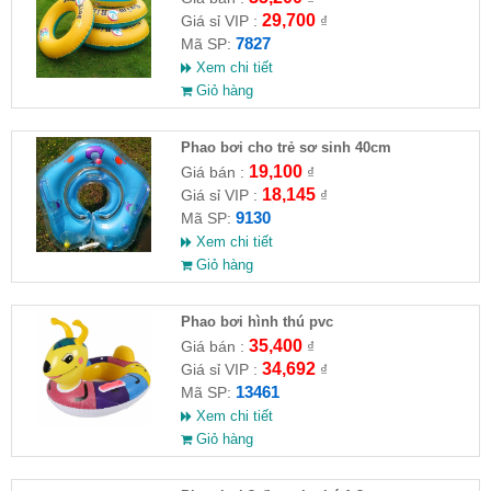
29,700
Giá sỉ VIP :
₫
7827
Mã SP:
Xem chi tiết
Giỏ hàng
Phao bơi cho trẻ sơ sinh 40cm
19,100
Giá bán :
₫
18,145
Giá sỉ VIP :
₫
9130
Mã SP:
Xem chi tiết
Giỏ hàng
Phao bơi hình thú pvc
35,400
Giá bán :
₫
34,692
Giá sỉ VIP :
₫
13461
Mã SP:
Xem chi tiết
Giỏ hàng