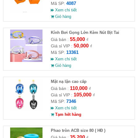
4087
Mã SP:
Xem chi tiết
Giỏ hàng
Kính Bơi Gọng Lớn Kèm Nút Bịt Tai
55,000
Giá bán :
₫
50,000
Giá sỉ VIP :
₫
13361
Mã SP:
Xem chi tiết
Giỏ hàng
Mặt nạ lặn cao cấp
110,000
Giá bán :
₫
105,000
Giá sỉ VIP :
₫
7346
Mã SP:
Xem chi tiết
Tạm hết hàng
Phao tròn ACB size 80 ( HĐ )
35,200
Giá bán :
₫