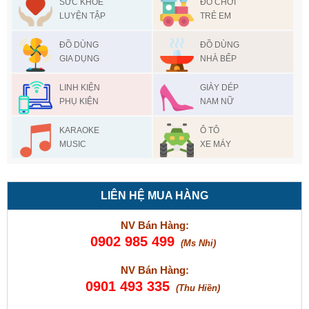
SỨC KHỎE
ĐỒ CHƠI
LUYỆN TẬP
TRẺ EM
ĐỒ DÙNG
ĐỒ DÙNG
GIA DỤNG
NHÀ BẾP
LINH KIỆN
GIÀY DÉP
PHỤ KIỆN
NAM NỮ
KARAOKE
Ô TÔ
MUSIC
XE MÁY
LIÊN HỆ MUA HÀNG
NV Bán Hàng:
0902 985 499
(Ms Nhi)
NV Bán Hàng:
0901 493 335
(Thu Hiền)