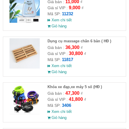
máy giặt CLEANING FLUID
11,000
Giá bán :
₫
9,000
Giá sỉ VIP :
₫
11232
Mã SP:
Xem chi tiết
Giỏ hàng
Dụng cụ massage chân 6 bàn ( HĐ )
36,300
Giá bán :
₫
30,800
Giá sỉ VIP :
₫
11817
Mã SP:
Xem chi tiết
Giỏ hàng
Khóa xe đạp,xe máy 5 số (HĐ )
47,300
Giá bán :
₫
41,800
Giá sỉ VIP :
₫
3406
Mã SP:
Xem chi tiết
Giỏ hàng