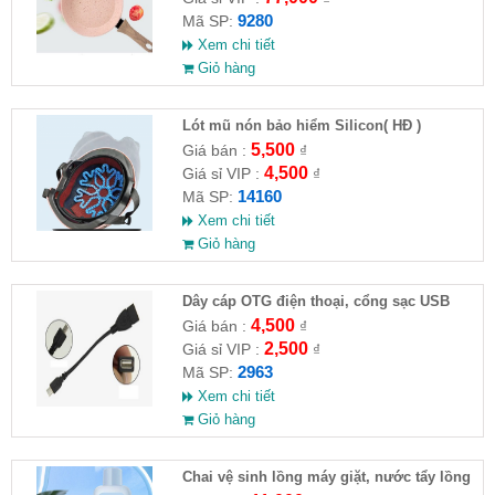
9280
Mã SP:
Xem chi tiết
Giỏ hàng
Lót mũ nón bảo hiểm Silicon( HĐ )
5,500
Giá bán :
₫
4,500
Giá sỉ VIP :
₫
14160
Mã SP:
Xem chi tiết
Giỏ hàng
Dây cáp OTG điện thoại, cổng sạc USB
4,500
Giá bán :
₫
2,500
Giá sỉ VIP :
₫
2963
Mã SP:
Xem chi tiết
Giỏ hàng
Chai vệ sinh lồng máy giặt, nước tẩy lồng