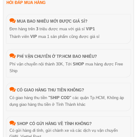
HỎI ĐÁP MUA HÀNG
MUA BAO NHIÊU MỚI ĐƯỢC GIÁ SỈ?
Đơn hàng trên
3
triệu được mua với giá sỉ
VIP1
Thành viên
VIP
mua 1 sản phẩm cũng được giá sỉ
PHÍ VẬN CHUYỂN Ở TP.HCM BAO NHIÊU?
Phí vận chuyển nội thành 30K, Tới
SHOP
mua hàng được Free
Ship
CÓ GIAO HÀNG THU TIỀN KHÔNG?
Có giao hàng thu tiền
"SHIP COD"
các quận Tp.HCM, Không áp
dụng giao hàng thu tiền ở Tỉnh Thành khác
SHOP CÓ GỬI HÀNG VỀ TỈNH KHÔNG?
Có gửi hàng đi tỉnh, gửi chành xe và các dịch vụ vận chuyển
GHN, Viettel Post…