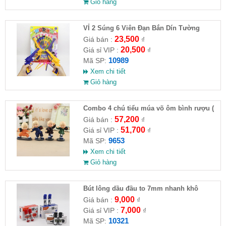
Giỏ hàng
VỈ 2 Súng 6 Viên Đạn Bắn Dín Tường
23,500
Giá bán :
₫
20,500
Giá sỉ VIP :
₫
10989
Mã SP:
Xem chi tiết
Giỏ hàng
Combo 4 chú tiểu múa võ ôm bình rượu (
HĐ )
57,200
Giá bán :
₫
51,700
Giá sỉ VIP :
₫
9653
Mã SP:
Xem chi tiết
Giỏ hàng
Bút lông dầu đầu to 7mm nhanh khô
9,000
Giá bán :
₫
7,000
Giá sỉ VIP :
₫
10321
Mã SP: