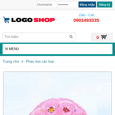
Đăng ký
Zalo - Call
0901493335
0
MENU
Trang chủ
Phao bơi các loại