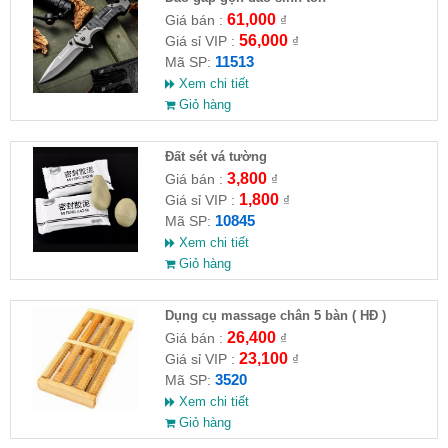
61,000
Giá bán :
₫
56,000
Giá sỉ VIP :
₫
11513
Mã SP:
Xem chi tiết
Giỏ hàng
Đất sét vá tường
3,800
Giá bán :
₫
1,800
Giá sỉ VIP :
₫
10845
Mã SP:
Xem chi tiết
Giỏ hàng
Dụng cụ massage chân 5 bàn ( HĐ )
26,400
Giá bán :
₫
23,100
Giá sỉ VIP :
₫
3520
Mã SP:
Xem chi tiết
Giỏ hàng