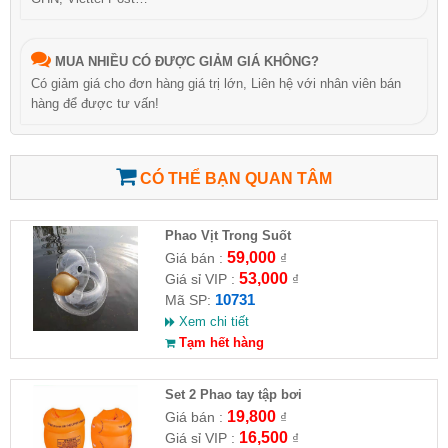
MUA NHIỀU CÓ ĐƯỢC GIẢM GIÁ KHÔNG?
Có giảm giá cho đơn hàng giá trị lớn, Liên hệ với nhân viên bán
hàng để được tư vấn!
CÓ THỂ BẠN QUAN TÂM
Phao Vịt Trong Suốt
59,000
Giá bán :
₫
53,000
Giá sỉ VIP :
₫
10731
Mã SP:
Xem chi tiết
Tạm hết hàng
Set 2 Phao tay tập bơi
19,800
Giá bán :
₫
16,500
Giá sỉ VIP :
₫