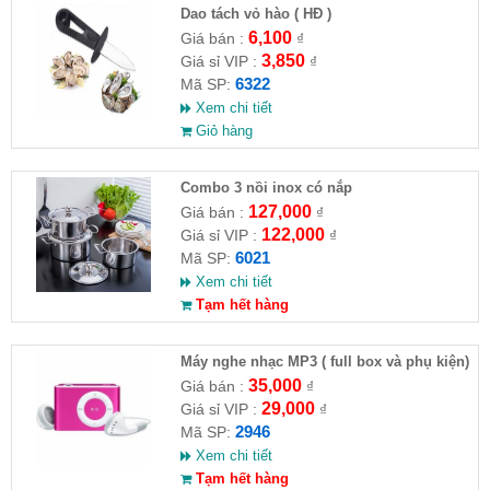
Dao tách vỏ hào ( HĐ )
6,100
Giá bán :
₫
3,850
Giá sỉ VIP :
₫
6322
Mã SP:
Xem chi tiết
Giỏ hàng
Combo 3 nồi inox có nắp
127,000
Giá bán :
₫
122,000
Giá sỉ VIP :
₫
6021
Mã SP:
Xem chi tiết
Tạm hết hàng
Máy nghe nhạc MP3 ( full box và phụ kiện)
35,000
Giá bán :
₫
29,000
Giá sỉ VIP :
₫
2946
Mã SP:
Xem chi tiết
Tạm hết hàng