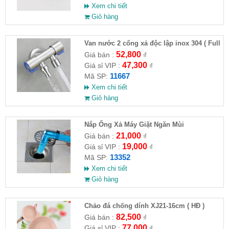
Xem chi tiết
Giỏ hàng
Van nước 2 cổng xả độc lập inox 304 ( Full
VAT )
52,800
Giá bán :
₫
47,300
Giá sỉ VIP :
₫
11667
Mã SP:
Xem chi tiết
Giỏ hàng
Nắp Ống Xả Máy Giặt Ngăn Mùi
21,000
Giá bán :
₫
19,000
Giá sỉ VIP :
₫
13352
Mã SP:
Xem chi tiết
Giỏ hàng
Chảo đá chống dính XJ21-16cm ( HĐ )
82,500
Giá bán :
₫
77,000
Giá sỉ VIP :
₫