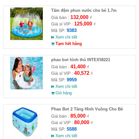
Tấm đệm phun nước cho bé 1.7m
132,000
Giá bán :
₫
125,000
Giá sỉ VIP :
₫
9383
Mã SP:
Xem chi tiết
Tạm hết hàng
phao bơi hình thú INTEX58221
41,400
Giá bán :
₫
40,572
Giá sỉ VIP :
₫
9959
Mã SP:
Xem chi tiết
Giỏ hàng
Phao Bơi 2 Tầng Hình Vuông Cho Bé
85,000
Giá bán :
₫
80,000
Giá sỉ VIP :
₫
5588
Mã SP:
Xem chi tiết