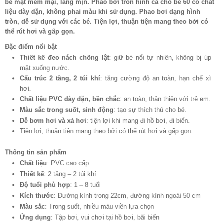
bề mặt mềm mại, láng mịn. Phao bơi tròn hình cá cho bé 60 có chất
liệu dày dặn, không phai màu khi sử dụng. Phao bơi dạng hình
tròn, dễ sử dụng với các bé. Tiện lợi, thuận tiện mang theo bởi có
thể rút hơi và gấp gọn.
Đặc điểm nổi bật
Thiết kế đeo nách chống lật
: giữ bé nổi tự nhiên, không bị úp
mặt xuống nước.
Cấu trúc 2 tầng, 2 túi khí
: tăng cường độ an toàn, hạn chế xì
hơi.
Chất liệu PVC dày dặn, bền chắc
: an toàn, thân thiện với trẻ em.
Màu sắc trong suốt, sinh động
: tạo sự thích thú cho bé.
Dễ bơm hơi và xả hơi
: tiện lợi khi mang đi hồ bơi, đi biển.
Tiện lợi, thuận tiện mang theo bởi có thể rút hơi và gấp gọn.
Thông tin sản phẩm
Chất liệu
: PVC cao cấp
Thiết kế
: 2 tầng – 2 túi khí
Độ tuổi phù hợp
: 1 – 8 tuổi
Kích thước
: Đường kính trong 22cm, đường kính ngoài 50 cm
Màu sắc
: Trong suốt, nhiều màu viền lựa chọn
Ứng dụng
: Tập bơi, vui chơi tại hồ bơi, bãi biển