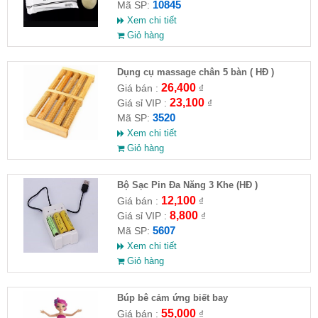
10845
Mã SP:
Xem chi tiết
Giỏ hàng
Dụng cụ massage chân 5 bàn ( HĐ )
26,400
Giá bán :
₫
23,100
Giá sỉ VIP :
₫
3520
Mã SP:
Xem chi tiết
Giỏ hàng
Bộ Sạc Pin Đa Năng 3 Khe (HĐ )
12,100
Giá bán :
₫
8,800
Giá sỉ VIP :
₫
5607
Mã SP:
Xem chi tiết
Giỏ hàng
​Búp bê cảm ứng biết bay
55,000
Giá bán :
₫