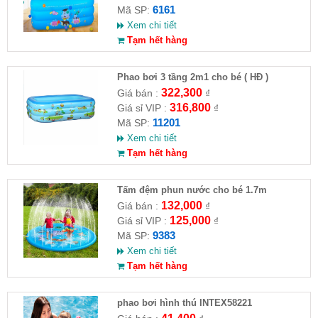
6161
Mã SP:
Xem chi tiết
Tạm hết hàng
Phao bơi 3 tầng 2m1 cho bé ( HĐ )
322,300
Giá bán :
₫
316,800
Giá sỉ VIP :
₫
11201
Mã SP:
Xem chi tiết
Tạm hết hàng
Tấm đệm phun nước cho bé 1.7m
132,000
Giá bán :
₫
125,000
Giá sỉ VIP :
₫
9383
Mã SP:
Xem chi tiết
Tạm hết hàng
phao bơi hình thú INTEX58221