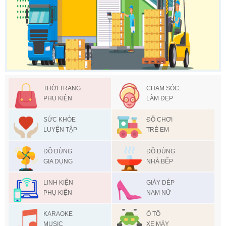
THỜI TRANG
CHAM SÓC
PHỤ KIỆN
LÀM ĐẸP
SỨC KHỎE
ĐỒ CHƠI
LUYỆN TẬP
TRẺ EM
ĐỒ DÙNG
ĐỒ DÙNG
GIA DỤNG
NHÀ BẾP
LINH KIỆN
GIÀY DÉP
PHỤ KIỆN
NAM NỮ
KARAOKE
Ô TÔ
MUSIC
XE MÁY