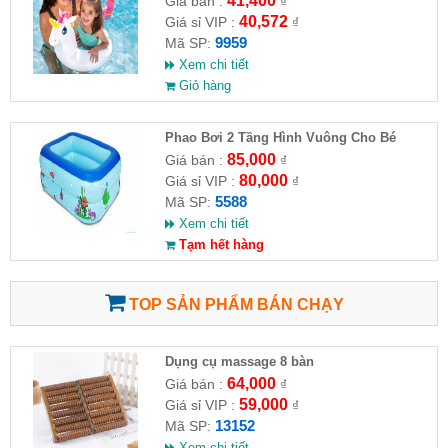
41,400
Giá bán :
₫
40,572
Giá sỉ VIP :
₫
9959
Mã SP:
Xem chi tiết
Giỏ hàng
Phao Bơi 2 Tầng Hình Vuông Cho Bé
85,000
Giá bán :
₫
80,000
Giá sỉ VIP :
₫
5588
Mã SP:
Xem chi tiết
Tạm hết hàng
TOP SẢN PHẨM BÁN CHẠY
Dụng cụ massage 8 bàn
64,000
Giá bán :
₫
59,000
Giá sỉ VIP :
₫
13152
Mã SP:
Xem chi tiết