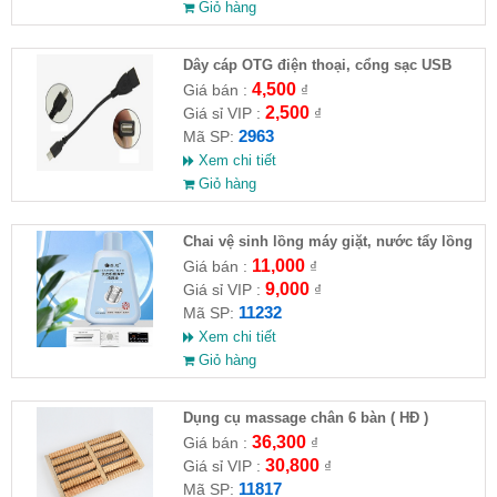
Giỏ hàng
Dây cáp OTG điện thoại, cổng sạc USB
4,500
Giá bán :
₫
2,500
Giá sỉ VIP :
₫
2963
Mã SP:
Xem chi tiết
Giỏ hàng
Chai vệ sinh lồng máy giặt, nước tẩy lồng
máy giặt CLEANING FLUID
11,000
Giá bán :
₫
9,000
Giá sỉ VIP :
₫
11232
Mã SP:
Xem chi tiết
Giỏ hàng
Dụng cụ massage chân 6 bàn ( HĐ )
36,300
Giá bán :
₫
30,800
Giá sỉ VIP :
₫
11817
Mã SP: