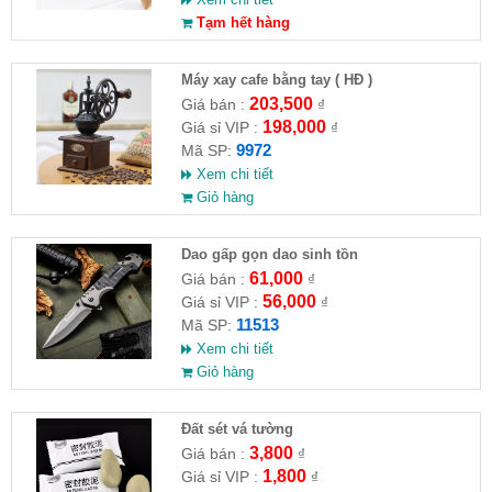
Tạm hết hàng
Máy xay cafe bằng tay ( HĐ )
203,500
Giá bán :
₫
198,000
Giá sỉ VIP :
₫
9972
Mã SP:
Xem chi tiết
Giỏ hàng
Dao gấp gọn dao sinh tồn
61,000
Giá bán :
₫
56,000
Giá sỉ VIP :
₫
11513
Mã SP:
Xem chi tiết
Giỏ hàng
Đất sét vá tường
3,800
Giá bán :
₫
1,800
Giá sỉ VIP :
₫