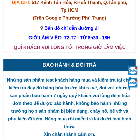
ĐỊA CHỈ:
517 Kênh Tân Hóa, P.Hoà Thạnh, Q.Tân phú,
Tp.HCM
(Trên Google Phường Phú Trung)
Bản đồ chỉ dẫn đường đi
GIỜ LÀM VIỆC: T2-T7 : TỪ 8h30 - 18H
QUÍ KHÁCH VUI LÒNG TỚI TRONG GIỜ LÀM VIỆC
BẢO HÀNH & ĐỔI TRẢ
Những sản phẩm test khách hàng mua và kiểm tra tại chỗ,
kiểm tra đầy đủ hàng hóa trước khi ra về, đối với những
sản phẩm bảo hành 7 ngày quý khách vui lòng đem hóa
đơn theo để được bảo hành, không bảo hành những
trường hợp sản phẩm bị biến dạng, cháy nổ, bể vỡ và
phụ kiện đi kèm. Hàng mua rồi miễn trả lại dưới mọi hình
thức.
Xin chân thành cảm ơn.