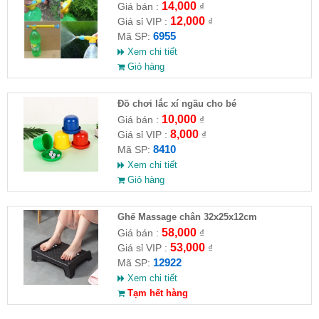
14,000
Giá bán :
₫
12,000
Giá sỉ VIP :
₫
6955
Mã SP:
Xem chi tiết
Giỏ hàng
Đồ chơi lắc xí ngầu cho bé
10,000
Giá bán :
₫
8,000
Giá sỉ VIP :
₫
8410
Mã SP:
Xem chi tiết
Giỏ hàng
Ghế Massage chân 32x25x12cm
58,000
Giá bán :
₫
53,000
Giá sỉ VIP :
₫
12922
Mã SP:
Xem chi tiết
Tạm hết hàng