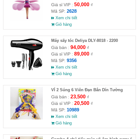
50,000
Giá sỉ VIP :
₫
2628
Mã SP:
Xem chi tiết
Giỏ hàng
Máy sấy tóc Deliya DLY-8018 - 2200
94,000
Giá bán :
₫
89,000
Giá sỉ VIP :
₫
9356
Mã SP:
Xem chi tiết
Giỏ hàng
VỈ 2 Súng 6 Viên Đạn Bắn Dín Tường
23,500
Giá bán :
₫
20,500
Giá sỉ VIP :
₫
10989
Mã SP:
Xem chi tiết
Giỏ hàng