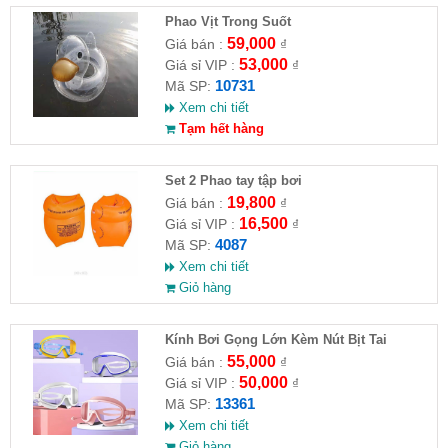
Phao Vịt Trong Suốt
59,000
Giá bán :
₫
53,000
Giá sỉ VIP :
₫
10731
Mã SP:
Xem chi tiết
Tạm hết hàng
Set 2 Phao tay tập bơi
19,800
Giá bán :
₫
16,500
Giá sỉ VIP :
₫
4087
Mã SP:
Xem chi tiết
Giỏ hàng
Kính Bơi Gọng Lớn Kèm Nút Bịt Tai
55,000
Giá bán :
₫
50,000
Giá sỉ VIP :
₫
13361
Mã SP:
Xem chi tiết
Giỏ hàng