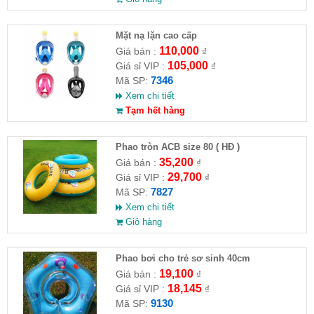
Mặt nạ lặn cao cấp
110,000
Giá bán :
₫
105,000
Giá sỉ VIP :
₫
7346
Mã SP:
Xem chi tiết
Tạm hết hàng
Phao tròn ACB size 80 ( HĐ )
35,200
Giá bán :
₫
29,700
Giá sỉ VIP :
₫
7827
Mã SP:
Xem chi tiết
Giỏ hàng
Phao bơi cho trẻ sơ sinh 40cm
19,100
Giá bán :
₫
18,145
Giá sỉ VIP :
₫
9130
Mã SP: