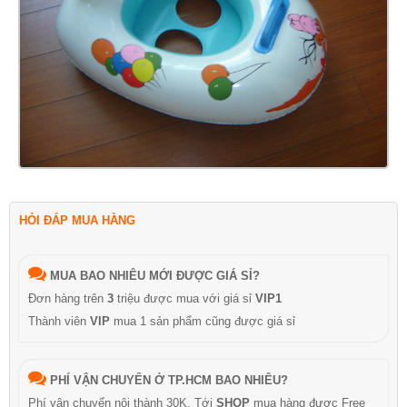
HỎI ĐÁP MUA HÀNG
MUA BAO NHIÊU MỚI ĐƯỢC GIÁ SỈ?
Đơn hàng trên
3
triệu được mua với giá sỉ
VIP1
Thành viên
VIP
mua 1 sản phẩm cũng được giá sỉ
PHÍ VẬN CHUYỂN Ở TP.HCM BAO NHIÊU?
Phí vận chuyển nội thành 30K, Tới
SHOP
mua hàng được Free