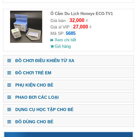
Ổ Cắm Du Lịch Honeys ECO-TV1
32,000
Giá bán :
₫
27,000
Giá sỉ VIP :
₫
5685
Mã SP:
Xem chi tiết
Giỏ hàng
ĐỒ CHƠI ĐIỀU KHIỂN TỪ XA
ĐỒ CHƠI TRẺ EM
PHỤ KIỆN CHO BÉ
PHAO BƠI CÁC LOẠI
DỤNG CỤ HỌC TẬP CHO BÉ
ĐỒ DÙNG CHO BÉ