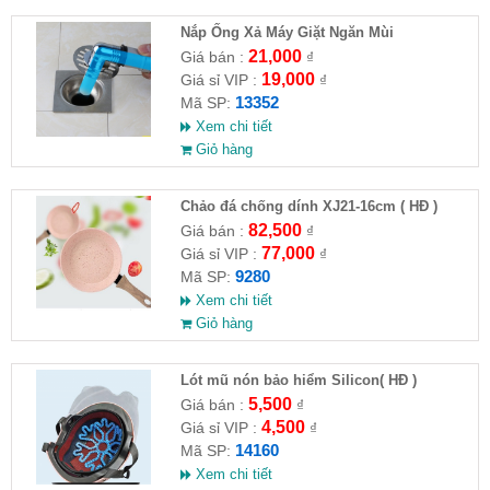
Nắp Ống Xả Máy Giặt Ngăn Mùi
21,000
Giá bán :
₫
19,000
Giá sỉ VIP :
₫
13352
Mã SP:
Xem chi tiết
Giỏ hàng
Chảo đá chống dính XJ21-16cm ( HĐ )
82,500
Giá bán :
₫
77,000
Giá sỉ VIP :
₫
9280
Mã SP:
Xem chi tiết
Giỏ hàng
Lót mũ nón bảo hiểm Silicon( HĐ )
5,500
Giá bán :
₫
4,500
Giá sỉ VIP :
₫
14160
Mã SP:
Xem chi tiết