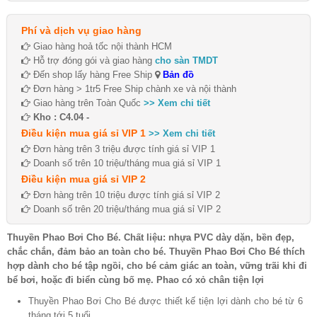
Phí và dịch vụ giao hàng
Giao hàng hoả tốc nội thành HCM
Hỗ trợ đóng gói và giao hàng
cho sàn TMDT
Đến shop lấy hàng Free Ship
Bản đồ
Đơn hàng > 1tr5 Free Ship chành xe và nội thành
Giao hàng trên Toàn Quốc
>> Xem chi tiết
Kho : C4.04 -
Điều kiện mua giá sỉ VIP 1
>> Xem chi tiết
Đơn hàng trên 3 triệu được tính giá sỉ VIP 1
Doanh số trên 10 triệu/tháng mua giá sỉ VIP 1
Điều kiện mua giá sỉ VIP 2
Đơn hàng trên 10 triệu được tính giá sỉ VIP 2
Doanh số trên 20 triệu/tháng mua giá sỉ VIP 2
Thuyền Phao Bơi Cho Bé. Chất liệu: nhựa PVC dày dặn, bền đẹp,
chắc chắn, đảm bảo an toàn cho bé. Thuyền Phao Bơi Cho Bé thích
hợp dành cho bé tập ngồi, cho bé cảm giác an toàn, vững trãi khi đi
bể bơi, hoặc đi biển cùng bố mẹ. Phao có xỏ chân tiện lợi
Thuyền Phao Bơi Cho Bé được thiết kế tiện lợi dành cho bé từ 6
tháng tới 5 tuổi