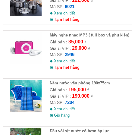
122,000
Giá sỉ VIP :
₫
6021
Mã SP:
Xem chi tiết
Tạm hết hàng
Máy nghe nhạc MP3 ( full box và phụ kiện)
35,000
Giá bán :
₫
29,000
Giá sỉ VIP :
₫
2946
Mã SP:
Xem chi tiết
Tạm hết hàng
Nệm nước văn phòng 190x75cm
195,000
Giá bán :
₫
190,000
Giá sỉ VIP :
₫
7204
Mã SP:
Xem chi tiết
Giỏ hàng
Đầu vòi xịt nước có bơm áp lực