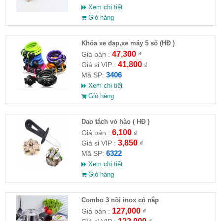
Xem chi tiết
Giỏ hàng
Khóa xe đạp,xe máy 5 số (HĐ )
47,300
Giá bán :
₫
41,800
Giá sỉ VIP :
₫
3406
Mã SP:
Xem chi tiết
Giỏ hàng
Dao tách vỏ hào ( HĐ )
6,100
Giá bán :
₫
3,850
Giá sỉ VIP :
₫
6322
Mã SP:
Xem chi tiết
Giỏ hàng
Combo 3 nồi inox có nắp
127,000
Giá bán :
₫