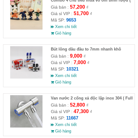
Combo 4 chú tiểu múa võ ôm bình rượu (
HĐ )
57,200
Giá bán :
₫
51,700
Giá sỉ VIP :
₫
9653
Mã SP:
Xem chi tiết
Giỏ hàng
Bút lông dầu đầu to 7mm nhanh khô
9,000
Giá bán :
₫
7,000
Giá sỉ VIP :
₫
10321
Mã SP:
Xem chi tiết
Giỏ hàng
Van nước 2 cổng xả độc lập inox 304 ( Full
VAT )
52,800
Giá bán :
₫
47,300
Giá sỉ VIP :
₫
11667
Mã SP:
Xem chi tiết
Giỏ hàng