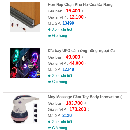
Ron Nẹp Chặn Khe Hở Của Đa Năng,
Chống Côn Trùng( HĐ )
15,400
Giá bán :
₫
12,100
Giá sỉ VIP :
₫
13499
Mã SP:
Xem chi tiết
Giỏ hàng
Đĩa bay UFO cảm ứng hồng ngoại đa
chiều tự động bay về
49,000
Giá bán :
₫
44,000
Giá sỉ VIP :
₫
12249
Mã SP:
Xem chi tiết
Giỏ hàng
Máy Massage Cầm Tay Body Innovation (
HĐ )
183,700
Giá bán :
₫
178,200
Giá sỉ VIP :
₫
2128
Mã SP:
Xem chi tiết
Giỏ hàng