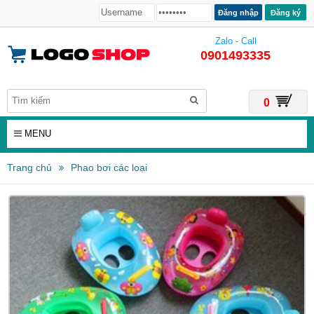
Đăng ký
Zalo - Call
0901493335
0
MENU
Trang chủ
Phao bơi các loại