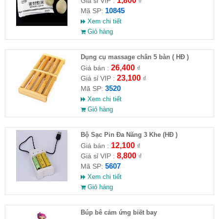
1,800
Giá sỉ VIP :
₫
10845
Mã SP:
Xem chi tiết
Giỏ hàng
Dụng cụ massage chân 5 bàn ( HĐ )
26,400
Giá bán :
₫
23,100
Giá sỉ VIP :
₫
3520
Mã SP:
Xem chi tiết
Giỏ hàng
Bộ Sạc Pin Đa Năng 3 Khe (HĐ )
12,100
Giá bán :
₫
8,800
Giá sỉ VIP :
₫
5607
Mã SP:
Xem chi tiết
Giỏ hàng
​Búp bê cảm ứng biết bay