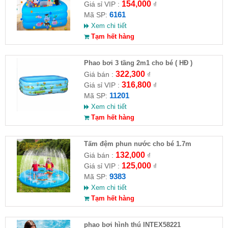
154,000
Giá sỉ VIP :
₫
6161
Mã SP:
Xem chi tiết
Tạm hết hàng
Phao bơi 3 tầng 2m1 cho bé ( HĐ )
322,300
Giá bán :
₫
316,800
Giá sỉ VIP :
₫
11201
Mã SP:
Xem chi tiết
Tạm hết hàng
Tấm đệm phun nước cho bé 1.7m
132,000
Giá bán :
₫
125,000
Giá sỉ VIP :
₫
9383
Mã SP:
Xem chi tiết
Tạm hết hàng
phao bơi hình thú INTEX58221