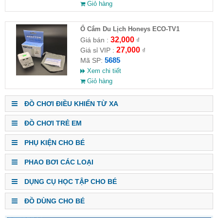
Giỏ hàng
Ổ Cắm Du Lịch Honeys ECO-TV1
32,000
Giá bán :
₫
27,000
Giá sỉ VIP :
₫
5685
Mã SP:
Xem chi tiết
Giỏ hàng
ĐỒ CHƠI ĐIỀU KHIỂN TỪ XA
ĐỒ CHƠI TRẺ EM
PHỤ KIỆN CHO BÉ
PHAO BƠI CÁC LOẠI
DỤNG CỤ HỌC TẬP CHO BÉ
ĐỒ DÙNG CHO BÉ