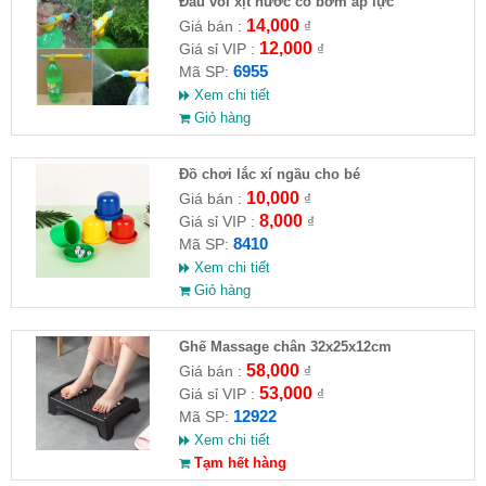
Đầu vòi xịt nước có bơm áp lực
14,000
Giá bán :
₫
12,000
Giá sỉ VIP :
₫
6955
Mã SP:
Xem chi tiết
Giỏ hàng
Đồ chơi lắc xí ngầu cho bé
10,000
Giá bán :
₫
8,000
Giá sỉ VIP :
₫
8410
Mã SP:
Xem chi tiết
Giỏ hàng
Ghế Massage chân 32x25x12cm
58,000
Giá bán :
₫
53,000
Giá sỉ VIP :
₫
12922
Mã SP:
Xem chi tiết
Tạm hết hàng