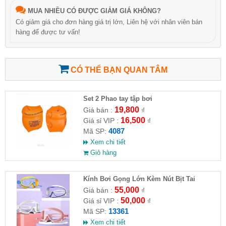
MUA NHIỀU CÓ ĐƯỢC GIẢM GIÁ KHÔNG?
Có giảm giá cho đơn hàng giá trị lớn, Liên hệ với nhân viên bán
hàng để được tư vấn!
CÓ THỂ BẠN QUAN TÂM
Set 2 Phao tay tập bơi
19,800
Giá bán :
₫
16,500
Giá sỉ VIP :
₫
4087
Mã SP:
Xem chi tiết
Giỏ hàng
Kính Bơi Gọng Lớn Kèm Nút Bịt Tai
55,000
Giá bán :
₫
50,000
Giá sỉ VIP :
₫
13361
Mã SP:
Xem chi tiết