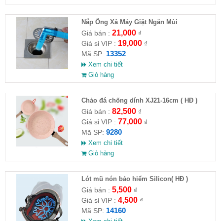
Nắp Ống Xả Máy Giặt Ngăn Mùi
21,000
Giá bán :
₫
19,000
Giá sỉ VIP :
₫
13352
Mã SP:
Xem chi tiết
Giỏ hàng
Chảo đá chống dính XJ21-16cm ( HĐ )
82,500
Giá bán :
₫
77,000
Giá sỉ VIP :
₫
9280
Mã SP:
Xem chi tiết
Giỏ hàng
Lót mũ nón bảo hiểm Silicon( HĐ )
5,500
Giá bán :
₫
4,500
Giá sỉ VIP :
₫
14160
Mã SP: