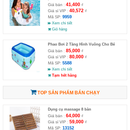
41,400
Giá bán :
₫
40,572
Giá sỉ VIP :
₫
9959
Mã SP:
Xem chi tiết
Giỏ hàng
Phao Bơi 2 Tầng Hình Vuông Cho Bé
85,000
Giá bán :
₫
80,000
Giá sỉ VIP :
₫
5588
Mã SP:
Xem chi tiết
Tạm hết hàng
TOP SẢN PHẨM BÁN CHẠY
Dụng cụ massage 8 bàn
64,000
Giá bán :
₫
59,000
Giá sỉ VIP :
₫
13152
Mã SP: