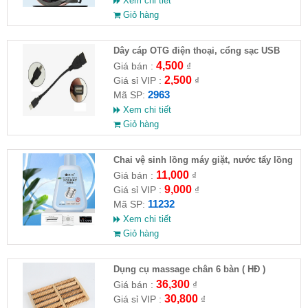
Xem chi tiết
Giỏ hàng
Dây cáp OTG điện thoại, cổng sạc USB
4,500
Giá bán :
₫
2,500
Giá sỉ VIP :
₫
2963
Mã SP:
Xem chi tiết
Giỏ hàng
Chai vệ sinh lồng máy giặt, nước tẩy lồng
máy giặt CLEANING FLUID
11,000
Giá bán :
₫
9,000
Giá sỉ VIP :
₫
11232
Mã SP:
Xem chi tiết
Giỏ hàng
Dụng cụ massage chân 6 bàn ( HĐ )
36,300
Giá bán :
₫
30,800
Giá sỉ VIP :
₫