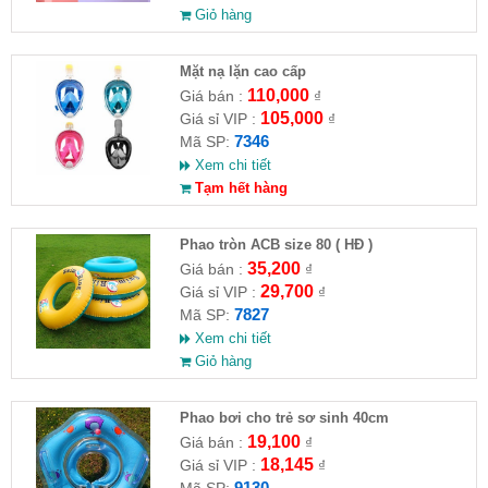
Giỏ hàng
Mặt nạ lặn cao cấp
110,000
Giá bán :
₫
105,000
Giá sỉ VIP :
₫
7346
Mã SP:
Xem chi tiết
Tạm hết hàng
Phao tròn ACB size 80 ( HĐ )
35,200
Giá bán :
₫
29,700
Giá sỉ VIP :
₫
7827
Mã SP:
Xem chi tiết
Giỏ hàng
Phao bơi cho trẻ sơ sinh 40cm
19,100
Giá bán :
₫
18,145
Giá sỉ VIP :
₫
9130
Mã SP: