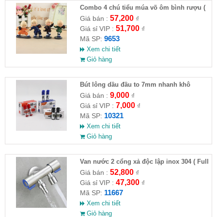
Combo 4 chú tiểu múa võ ôm bình rượu (
HĐ )
57,200
Giá bán :
₫
51,700
Giá sỉ VIP :
₫
9653
Mã SP:
Xem chi tiết
Giỏ hàng
Bút lông dầu đầu to 7mm nhanh khô
9,000
Giá bán :
₫
7,000
Giá sỉ VIP :
₫
10321
Mã SP:
Xem chi tiết
Giỏ hàng
Van nước 2 cổng xả độc lập inox 304 ( Full
VAT )
52,800
Giá bán :
₫
47,300
Giá sỉ VIP :
₫
11667
Mã SP:
Xem chi tiết
Giỏ hàng