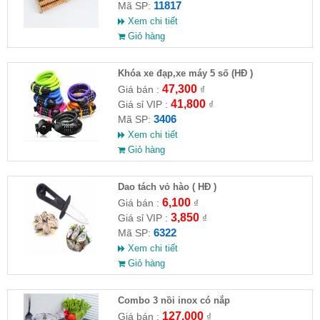
11817
Mã SP:
Xem chi tiết
Giỏ hàng
Khóa xe đạp,xe máy 5 số (HĐ )
47,300
Giá bán :
₫
41,800
Giá sỉ VIP :
₫
3406
Mã SP:
Xem chi tiết
Giỏ hàng
Dao tách vỏ hào ( HĐ )
6,100
Giá bán :
₫
3,850
Giá sỉ VIP :
₫
6322
Mã SP:
Xem chi tiết
Giỏ hàng
Combo 3 nồi inox có nắp
127,000
Giá bán :
₫