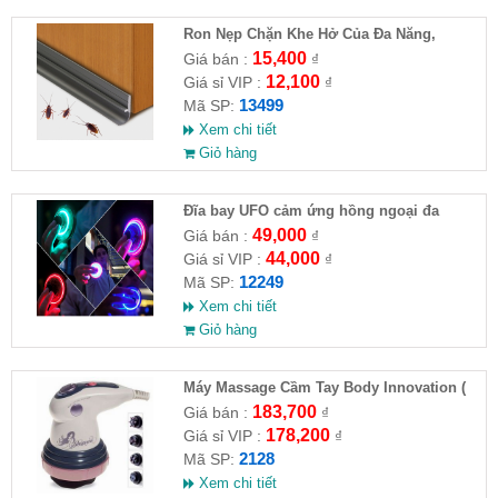
Ron Nẹp Chặn Khe Hở Của Đa Năng,
Chống Côn Trùng( HĐ )
15,400
Giá bán :
₫
12,100
Giá sỉ VIP :
₫
13499
Mã SP:
Xem chi tiết
Giỏ hàng
Đĩa bay UFO cảm ứng hồng ngoại đa
chiều tự động bay về
49,000
Giá bán :
₫
44,000
Giá sỉ VIP :
₫
12249
Mã SP:
Xem chi tiết
Giỏ hàng
Máy Massage Cầm Tay Body Innovation (
HĐ )
183,700
Giá bán :
₫
178,200
Giá sỉ VIP :
₫
2128
Mã SP:
Xem chi tiết