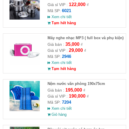
122,000
Giá sỉ VIP :
₫
6021
Mã SP:
Xem chi tiết
Tạm hết hàng
Máy nghe nhạc MP3 ( full box và phụ kiện)
35,000
Giá bán :
₫
29,000
Giá sỉ VIP :
₫
2946
Mã SP:
Xem chi tiết
Tạm hết hàng
Nệm nước văn phòng 190x75cm
195,000
Giá bán :
₫
190,000
Giá sỉ VIP :
₫
7204
Mã SP:
Xem chi tiết
Giỏ hàng