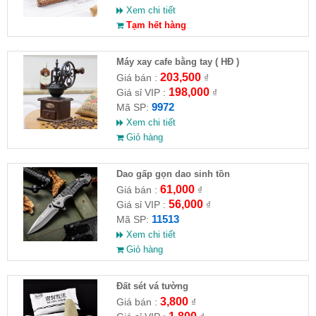
Xem chi tiết
Tạm hết hàng
Máy xay cafe bằng tay ( HĐ )
203,500
Giá bán :
₫
198,000
Giá sỉ VIP :
₫
9972
Mã SP:
Xem chi tiết
Giỏ hàng
Dao gấp gọn dao sinh tồn
61,000
Giá bán :
₫
56,000
Giá sỉ VIP :
₫
11513
Mã SP:
Xem chi tiết
Giỏ hàng
Đất sét vá tường
3,800
Giá bán :
₫