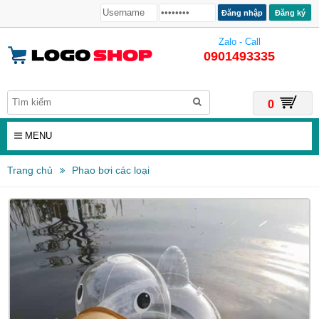
Đăng ký
Zalo - Call
0901493335
0
MENU
Trang chủ
Phao bơi các loại