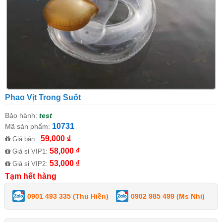
Phao Vịt Trong Suốt
Bảo hành:
test
10731
Mã sản phẩm:
59,000 ₫
Giá bán :
58,000 ₫
Giá sỉ VIP1:
53,000 ₫
Giá sỉ VIP2:
Tạm hết hàng
0901 493 335 (Thu Hiền)
0902 985 499 (Ms Nhi)