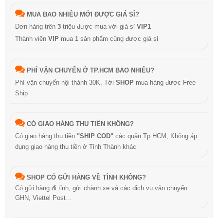
MUA BAO NHIÊU MỚI ĐƯỢC GIÁ SỈ?
Đơn hàng trên
3
triệu được mua với giá sỉ
VIP1
Thành viên
VIP
mua 1 sản phẩm cũng được giá sỉ
PHÍ VẬN CHUYỂN Ở TP.HCM BAO NHIÊU?
Phí vận chuyển nội thành 30K, Tới
SHOP
mua hàng được Free
Ship
CÓ GIAO HÀNG THU TIỀN KHÔNG?
Có giao hàng thu tiền
"SHIP COD"
các quận Tp.HCM, Không áp
dụng giao hàng thu tiền ở Tỉnh Thành khác
SHOP CÓ GỬI HÀNG VỀ TỈNH KHÔNG?
Có gửi hàng đi tỉnh, gửi chành xe và các dịch vụ vận chuyển
GHN, Viettel Post…