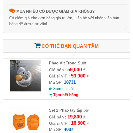
MUA NHIỀU CÓ ĐƯỢC GIẢM GIÁ KHÔNG?
Có giảm giá cho đơn hàng giá trị lớn, Liên hệ với nhân viên bán
hàng để được tư vấn!
CÓ THỂ BẠN QUAN TÂM
Phao Vịt Trong Suốt
59,000
Giá bán :
₫
53,000
Giá sỉ VIP :
₫
10731
Mã SP:
Xem chi tiết
Tạm hết hàng
Set 2 Phao tay tập bơi
19,800
Giá bán :
₫
16,500
Giá sỉ VIP :
₫
4087
Mã SP: