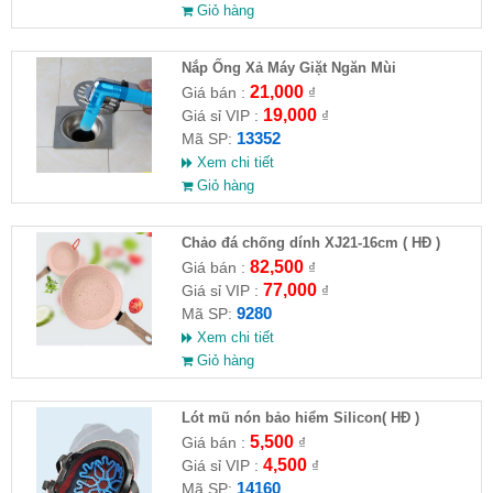
Giỏ hàng
Nắp Ống Xả Máy Giặt Ngăn Mùi
21,000
Giá bán :
₫
19,000
Giá sỉ VIP :
₫
13352
Mã SP:
Xem chi tiết
Giỏ hàng
Chảo đá chống dính XJ21-16cm ( HĐ )
82,500
Giá bán :
₫
77,000
Giá sỉ VIP :
₫
9280
Mã SP:
Xem chi tiết
Giỏ hàng
Lót mũ nón bảo hiểm Silicon( HĐ )
5,500
Giá bán :
₫
4,500
Giá sỉ VIP :
₫
14160
Mã SP: