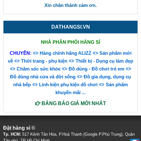
Xin chân thành cảm ơn.
DATHANGSI.VN
NHÀ PHÂN PHỐI HÀNG SỈ
CHUYÊN:
Hàng chính hãng ALIZZ
Sản phẩm mới
về
Thời trang - phụ kiện
Thiết bị - Dụng cụ làm đẹp
Chăm sóc sức khỏe
Đồ dùng - Đồ chơi trẻ em
Đồ dùng nhà cửa và đời sống
Đồ gia dụng, dụng cụ
nhà bếp
Linh kiện phụ kiện đồ chơi
Sản phẩm
khuyến mãi
...
BẢNG BÁO GIÁ MỚI NHẤT
Đặt hàng sỉ ©
Tp. HCM:
517 Kênh Tân Hóa, P.Hoà Thạnh (Google P.Phú Trung), Quận
Tân phú, TP Hồ Chí Minh