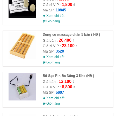
1,800
Giá sỉ VIP :
₫
10845
Mã SP:
Xem chi tiết
Giỏ hàng
Dụng cụ massage chân 5 bàn ( HĐ )
26,400
Giá bán :
₫
23,100
Giá sỉ VIP :
₫
3520
Mã SP:
Xem chi tiết
Giỏ hàng
Bộ Sạc Pin Đa Năng 3 Khe (HĐ )
12,100
Giá bán :
₫
8,800
Giá sỉ VIP :
₫
5607
Mã SP:
Xem chi tiết
Giỏ hàng