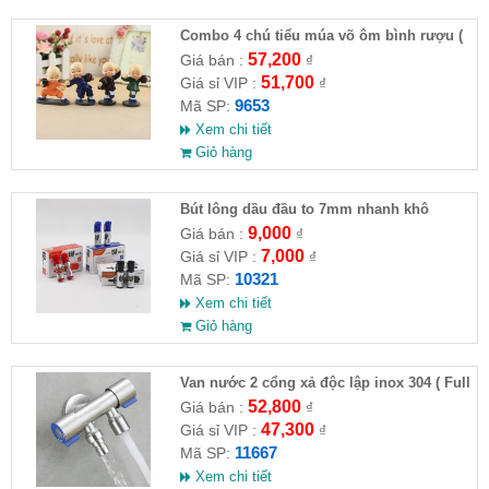
Combo 4 chú tiểu múa võ ôm bình rượu (
HĐ )
57,200
Giá bán :
₫
51,700
Giá sỉ VIP :
₫
9653
Mã SP:
Xem chi tiết
Giỏ hàng
Bút lông dầu đầu to 7mm nhanh khô
9,000
Giá bán :
₫
7,000
Giá sỉ VIP :
₫
10321
Mã SP:
Xem chi tiết
Giỏ hàng
Van nước 2 cổng xả độc lập inox 304 ( Full
VAT )
52,800
Giá bán :
₫
47,300
Giá sỉ VIP :
₫
11667
Mã SP:
Xem chi tiết