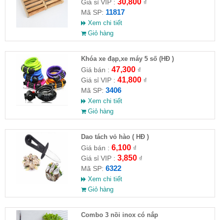
30,800
Giá sỉ VIP :
₫
11817
Mã SP:
Xem chi tiết
Giỏ hàng
Khóa xe đạp,xe máy 5 số (HĐ )
47,300
Giá bán :
₫
41,800
Giá sỉ VIP :
₫
3406
Mã SP:
Xem chi tiết
Giỏ hàng
Dao tách vỏ hào ( HĐ )
6,100
Giá bán :
₫
3,850
Giá sỉ VIP :
₫
6322
Mã SP:
Xem chi tiết
Giỏ hàng
Combo 3 nồi inox có nắp