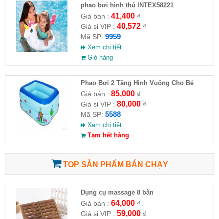
phao bơi hình thú INTEX58221
41,400
Giá bán :
₫
40,572
Giá sỉ VIP :
₫
9959
Mã SP:
Xem chi tiết
Giỏ hàng
Phao Bơi 2 Tầng Hình Vuông Cho Bé
85,000
Giá bán :
₫
80,000
Giá sỉ VIP :
₫
5588
Mã SP:
Xem chi tiết
Tạm hết hàng
TOP SẢN PHẨM BÁN CHẠY
Dụng cụ massage 8 bàn
64,000
Giá bán :
₫
59,000
Giá sỉ VIP :
₫