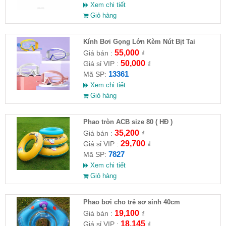
Xem chi tiết
Giỏ hàng
Kính Bơi Gọng Lớn Kèm Nút Bịt Tai
55,000
Giá bán :
₫
50,000
Giá sỉ VIP :
₫
13361
Mã SP:
Xem chi tiết
Giỏ hàng
Phao tròn ACB size 80 ( HĐ )
35,200
Giá bán :
₫
29,700
Giá sỉ VIP :
₫
7827
Mã SP:
Xem chi tiết
Giỏ hàng
Phao bơi cho trẻ sơ sinh 40cm
19,100
Giá bán :
₫
18,145
Giá sỉ VIP :
₫