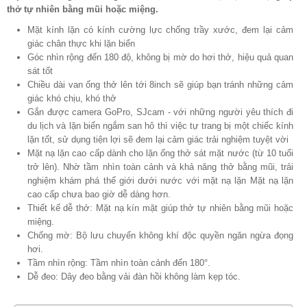
thở tự nhiên bằng mũi hoặc miệng.
Mặt kính lặn có kính cường lực chống trầy xước, đem lại cảm
giác chân thực khi lặn biển
Góc nhìn rộng đến 180 độ, không bị mờ do hơi thở, hiệu quả quan
sát tốt
Chiều dài van ống thở lên tới 8inch sẽ giúp bạn tránh những cảm
giác khó chịu, khó thở
Gắn được camera GoPro, SJcam - với những người yêu thích đi
du lịch và lặn biển ngắm san hô thì việc tự trang bị một chiếc kính
lặn tốt, sử dụng tiện lợi sẽ đem lại cảm giác trải nghiệm tuyệt vời
Mặt nạ lặn cao cấp dành cho lặn ống thở sát mặt nước (từ 10 tuổi
trở lên). Nhờ tầm nhìn toàn cảnh và khả năng thở bằng mũi, trải
nghiệm khám phá thế giới dưới nước với mặt nạ lặn Mặt nạ lặn
cao cấp chưa bao giờ dễ dàng hơn.
Thiết kế dễ thở: Mặt nạ kín mặt giúp thở tự nhiên bằng mũi hoặc
miệng.
Chống mờ: Bộ lưu chuyển không khí độc quyền ngăn ngừa đọng
hơi.
Tầm nhìn rộng: Tầm nhìn toàn cảnh đến 180°.
Dễ đeo: Dây đeo bằng vải đàn hồi không làm kẹp tóc.