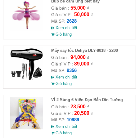
​Búp bê cảm ứng biết bay
55,000
Giá bán :
₫
50,000
Giá sỉ VIP :
₫
2628
Mã SP:
Xem chi tiết
Giỏ hàng
Máy sấy tóc Deliya DLY-8018 - 2200
94,000
Giá bán :
₫
89,000
Giá sỉ VIP :
₫
9356
Mã SP:
Xem chi tiết
Giỏ hàng
VỈ 2 Súng 6 Viên Đạn Bắn Dín Tường
23,500
Giá bán :
₫
20,500
Giá sỉ VIP :
₫
10989
Mã SP:
Xem chi tiết
Giỏ hàng