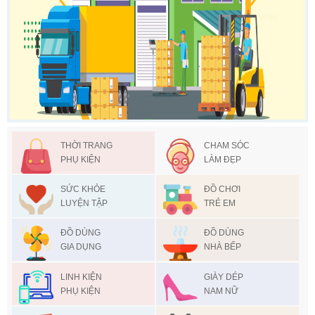
THỜI TRANG
CHAM SÓC
PHỤ KIỆN
LÀM ĐẸP
SỨC KHỎE
ĐỒ CHƠI
LUYỆN TẬP
TRẺ EM
ĐỒ DÙNG
ĐỒ DÙNG
GIA DỤNG
NHÀ BẾP
LINH KIỆN
GIÀY DÉP
PHỤ KIỆN
NAM NỮ