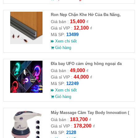
Ron Nẹp Chặn Khe Hở Của Đa Năng,
Chống Côn Trùng( HĐ )
15,400
Giá bán :
₫
12,100
Giá sỉ VIP :
₫
13499
Mã SP:
Xem chi tiết
Giỏ hàng
Đĩa bay UFO cảm ứng hồng ngoại đa
chiều tự động bay về
49,000
Giá bán :
₫
44,000
Giá sỉ VIP :
₫
12249
Mã SP:
Xem chi tiết
Giỏ hàng
Máy Massage Cầm Tay Body Innovation (
HĐ )
183,700
Giá bán :
₫
178,200
Giá sỉ VIP :
₫
2128
Mã SP: