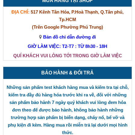
MUA HÀNG TẠI SHOP
ĐỊA CHỈ:
517 Kênh Tân Hóa, P.Hoà Thạnh, Q.Tân phú,
Tp.HCM
(Trên Google Phường Phú Trung)
Bản đồ chỉ dẫn đường đi
GIỜ LÀM VIỆC: T2-T7 : TỪ 8h30 - 18H
QUÍ KHÁCH VUI LÒNG TỚI TRONG GIỜ LÀM VIỆC
BẢO HÀNH & ĐỔI TRẢ
Những sản phẩm test khách hàng mua và kiểm tra tại chỗ,
kiểm tra đầy đủ hàng hóa trước khi ra về, đối với những
sản phẩm bảo hành 7 ngày quý khách vui lòng đem hóa
đơn theo để được bảo hành, không bảo hành những
trường hợp sản phẩm bị biến dạng, cháy nổ, bể vỡ và
phụ kiện đi kèm. Hàng mua rồi miễn trả lại dưới mọi hình
thức.