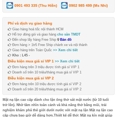
0901 493 335 (Thu Hiền)
0902 985 499 (Ms Nhi)
Phí và dịch vụ giao hàng
Giao hàng hoả tốc nội thành HCM
Hỗ trợ đóng gói và giao hàng
cho sàn TMDT
Đến shop lấy hàng Free Ship
Bản đồ
Đơn hàng > 1tr5 Free Ship chành xe và nội thành
Giao hàng trên Toàn Quốc
>> Xem chi tiết
Kho : L45 -
Điều kiện mua giá sỉ VIP 1
>> Xem chi tiết
Đơn hàng trên 3 triệu được tính giá sỉ VIP 1
Doanh số trên 10 triệu/tháng mua giá sỉ VIP 1
Điều kiện mua giá sỉ VIP 2
Đơn hàng trên 10 triệu được tính giá sỉ VIP 2
Doanh số trên 20 triệu/tháng mua giá sỉ VIP 2
Mặt nạ lặn cao cấp dành cho lặn ống thở sát mặt nước (từ 10 tuổi
trở lên). Nhờ tầm nhìn toàn cảnh và khả năng thở bằng mũi, trải
nghiệm khám phá thế giới dưới nước với mặt nạ lặn Mặt nạ lặn cao
cấp chưa bao giờ dễ dàng hơn.Thiết kế dễ thở: Mặt nạ kín mặt giúp