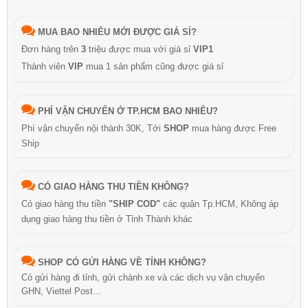
MUA BAO NHIÊU MỚI ĐƯỢC GIÁ SỈ?
Đơn hàng trên
3
triệu được mua với giá sỉ
VIP1
Thành viên
VIP
mua 1 sản phẩm cũng được giá sỉ
PHÍ VẬN CHUYỂN Ở TP.HCM BAO NHIÊU?
Phí vận chuyển nội thành 30K, Tới
SHOP
mua hàng được Free
Ship
CÓ GIAO HÀNG THU TIỀN KHÔNG?
Có giao hàng thu tiền
"SHIP COD"
các quận Tp.HCM, Không áp
dụng giao hàng thu tiền ở Tỉnh Thành khác
SHOP CÓ GỬI HÀNG VỀ TỈNH KHÔNG?
Có gửi hàng đi tỉnh, gửi chành xe và các dịch vụ vận chuyển
GHN, Viettel Post…