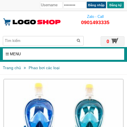
Đăng ký
Zalo - Call
0901493335
0
MENU
Trang chủ
Phao bơi các loại