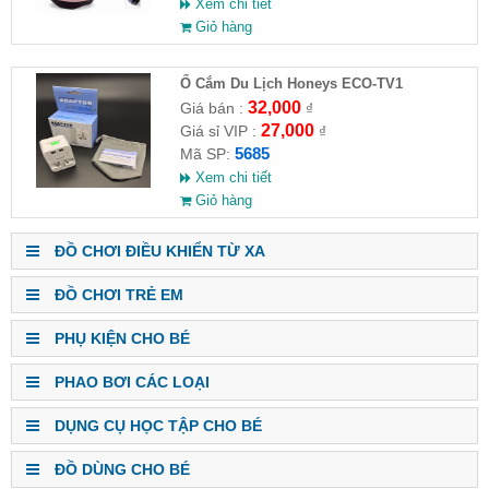
Xem chi tiết
Giỏ hàng
Ổ Cắm Du Lịch Honeys ECO-TV1
32,000
Giá bán :
₫
27,000
Giá sỉ VIP :
₫
5685
Mã SP:
Xem chi tiết
Giỏ hàng
ĐỒ CHƠI ĐIỀU KHIỂN TỪ XA
ĐỒ CHƠI TRẺ EM
PHỤ KIỆN CHO BÉ
PHAO BƠI CÁC LOẠI
DỤNG CỤ HỌC TẬP CHO BÉ
ĐỒ DÙNG CHO BÉ