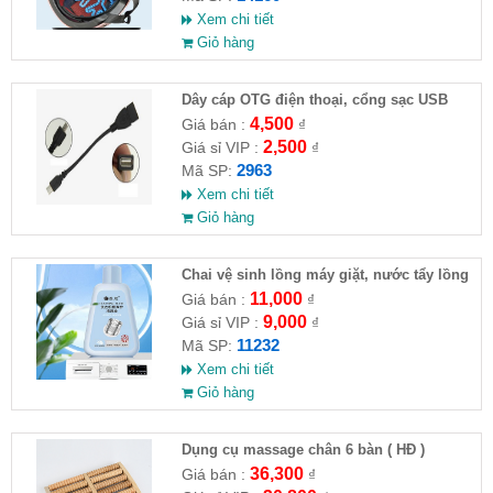
Xem chi tiết
Giỏ hàng
Dây cáp OTG điện thoại, cổng sạc USB
4,500
Giá bán :
₫
2,500
Giá sỉ VIP :
₫
2963
Mã SP:
Xem chi tiết
Giỏ hàng
Chai vệ sinh lồng máy giặt, nước tẩy lồng
máy giặt CLEANING FLUID
11,000
Giá bán :
₫
9,000
Giá sỉ VIP :
₫
11232
Mã SP:
Xem chi tiết
Giỏ hàng
Dụng cụ massage chân 6 bàn ( HĐ )
36,300
Giá bán :
₫