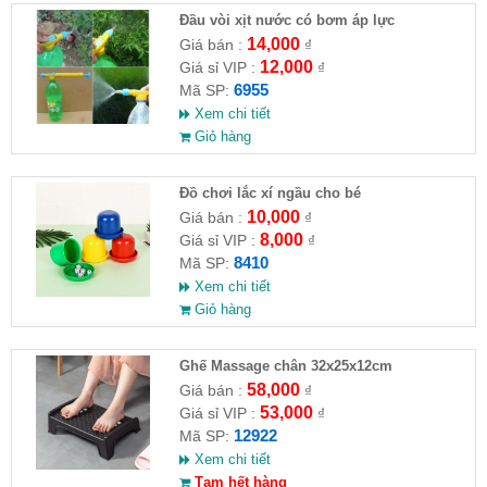
Đầu vòi xịt nước có bơm áp lực
14,000
Giá bán :
₫
12,000
Giá sỉ VIP :
₫
6955
Mã SP:
Xem chi tiết
Giỏ hàng
Đồ chơi lắc xí ngầu cho bé
10,000
Giá bán :
₫
8,000
Giá sỉ VIP :
₫
8410
Mã SP:
Xem chi tiết
Giỏ hàng
Ghế Massage chân 32x25x12cm
58,000
Giá bán :
₫
53,000
Giá sỉ VIP :
₫
12922
Mã SP:
Xem chi tiết
Tạm hết hàng