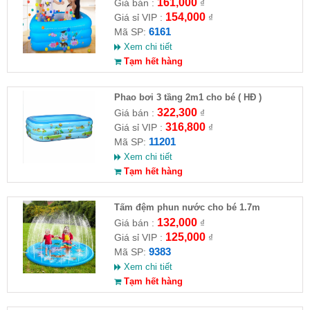
161,000
Giá bán :
₫
154,000
Giá sỉ VIP :
₫
6161
Mã SP:
Xem chi tiết
Tạm hết hàng
Phao bơi 3 tầng 2m1 cho bé ( HĐ )
322,300
Giá bán :
₫
316,800
Giá sỉ VIP :
₫
11201
Mã SP:
Xem chi tiết
Tạm hết hàng
Tấm đệm phun nước cho bé 1.7m
132,000
Giá bán :
₫
125,000
Giá sỉ VIP :
₫
9383
Mã SP:
Xem chi tiết
Tạm hết hàng