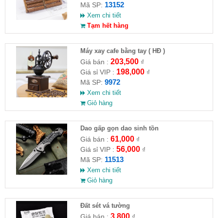
13152
Mã SP:
Xem chi tiết
Tạm hết hàng
Máy xay cafe bằng tay ( HĐ )
203,500
Giá bán :
₫
198,000
Giá sỉ VIP :
₫
9972
Mã SP:
Xem chi tiết
Giỏ hàng
Dao gấp gọn dao sinh tồn
61,000
Giá bán :
₫
56,000
Giá sỉ VIP :
₫
11513
Mã SP:
Xem chi tiết
Giỏ hàng
Đất sét vá tường
3,800
Giá bán :
₫