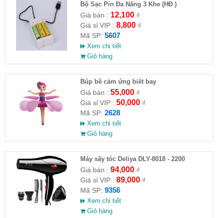
Bộ Sạc Pin Đa Năng 3 Khe (HĐ )
12,100
Giá bán :
₫
8,800
Giá sỉ VIP :
₫
5607
Mã SP:
Xem chi tiết
Giỏ hàng
​Búp bê cảm ứng biết bay
55,000
Giá bán :
₫
50,000
Giá sỉ VIP :
₫
2628
Mã SP:
Xem chi tiết
Giỏ hàng
Máy sấy tóc Deliya DLY-8018 - 2200
94,000
Giá bán :
₫
89,000
Giá sỉ VIP :
₫
9356
Mã SP:
Xem chi tiết
Giỏ hàng