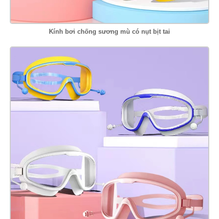
Kính bơi chống sương mù có nụt bịt tai