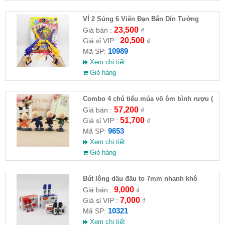
VỈ 2 Súng 6 Viên Đạn Bắn Dín Tường
23,500
Giá bán :
₫
20,500
Giá sỉ VIP :
₫
10989
Mã SP:
Xem chi tiết
Giỏ hàng
Combo 4 chú tiểu múa võ ôm bình rượu (
HĐ )
57,200
Giá bán :
₫
51,700
Giá sỉ VIP :
₫
9653
Mã SP:
Xem chi tiết
Giỏ hàng
Bút lông dầu đầu to 7mm nhanh khô
9,000
Giá bán :
₫
7,000
Giá sỉ VIP :
₫
10321
Mã SP:
Xem chi tiết