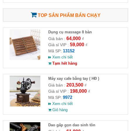
TOP SẢN PHẨM BÁN CHẠY
Dụng cụ massage 8 bàn
64,000
Giá bán :
₫
59,000
Giá sỉ VIP :
₫
13152
Mã SP:
Xem chi tiết
Tạm hết hàng
Máy xay cafe bằng tay ( HĐ )
203,500
Giá bán :
₫
198,000
Giá sỉ VIP :
₫
9972
Mã SP:
Xem chi tiết
Giỏ hàng
Dao gấp gọn dao sinh tồn