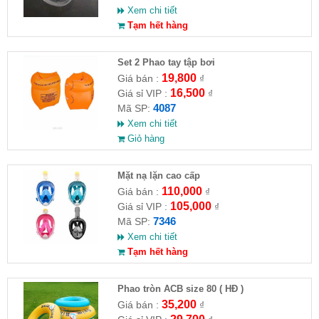
Xem chi tiết
Tạm hết hàng
Set 2 Phao tay tập bơi
19,800
Giá bán :
₫
16,500
Giá sỉ VIP :
₫
4087
Mã SP:
Xem chi tiết
Giỏ hàng
Mặt nạ lặn cao cấp
110,000
Giá bán :
₫
105,000
Giá sỉ VIP :
₫
7346
Mã SP:
Xem chi tiết
Tạm hết hàng
Phao tròn ACB size 80 ( HĐ )
35,200
Giá bán :
₫