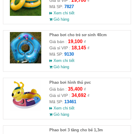
29,700
Giá sỉ VIP :
₫
7827
Mã SP:
Xem chi tiết
Giỏ hàng
Phao bơi cho trẻ sơ sinh 40cm
19,100
Giá bán :
₫
18,145
Giá sỉ VIP :
₫
9130
Mã SP:
Xem chi tiết
Giỏ hàng
Phao bơi hình thú pvc
35,400
Giá bán :
₫
34,692
Giá sỉ VIP :
₫
13461
Mã SP:
Xem chi tiết
Giỏ hàng
Phao bơi 3 tầng cho bé 1,3m