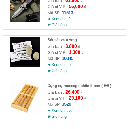
61,000
Giá bán :
₫
56,000
Giá sỉ VIP :
₫
11513
Mã SP:
Xem chi tiết
Giỏ hàng
Đất sét vá tường
3,800
Giá bán :
₫
1,800
Giá sỉ VIP :
₫
10845
Mã SP:
Xem chi tiết
Giỏ hàng
Dụng cụ massage chân 5 bàn ( HĐ )
26,400
Giá bán :
₫
23,100
Giá sỉ VIP :
₫
3520
Mã SP:
Xem chi tiết
Giỏ hàng