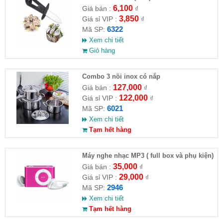
6,100
Giá bán :
₫
3,850
Giá sỉ VIP :
₫
6322
Mã SP:
Xem chi tiết
Giỏ hàng
Combo 3 nồi inox có nắp
127,000
Giá bán :
₫
122,000
Giá sỉ VIP :
₫
6021
Mã SP:
Xem chi tiết
Tạm hết hàng
Máy nghe nhạc MP3 ( full box và phụ kiện)
35,000
Giá bán :
₫
29,000
Giá sỉ VIP :
₫
2946
Mã SP:
Xem chi tiết
Tạm hết hàng