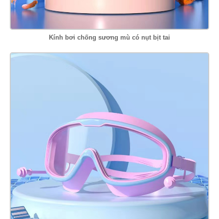
Kính bơi chống sương mù có nụt bịt tai