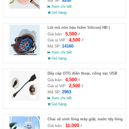
9280
Mã SP:
Xem chi tiết
Giỏ hàng
Lót mũ nón bảo hiểm Silicon( HĐ )
5,500
Giá bán :
₫
4,500
Giá sỉ VIP :
₫
14160
Mã SP:
Xem chi tiết
Giỏ hàng
Dây cáp OTG điện thoại, cổng sạc USB
4,500
Giá bán :
₫
2,500
Giá sỉ VIP :
₫
2963
Mã SP:
Xem chi tiết
Giỏ hàng
Chai vệ sinh lồng máy giặt, nước tẩy lồng
máy giặt CLEANING FLUID
11,000
Giá bán :
₫