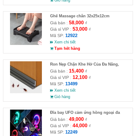
Giỏ hàng
Ghế Massage chân 32x25x12cm
58,000
Giá bán :
₫
53,000
Giá sỉ VIP :
₫
12922
Mã SP:
Xem chi tiết
Tạm hết hàng
Ron Nẹp Chặn Khe Hở Của Đa Năng,
Chống Côn Trùng( HĐ )
15,400
Giá bán :
₫
12,100
Giá sỉ VIP :
₫
13499
Mã SP:
Xem chi tiết
Giỏ hàng
Đĩa bay UFO cảm ứng hồng ngoại đa
chiều tự động bay về
49,000
Giá bán :
₫
44,000
Giá sỉ VIP :
₫
12249
Mã SP: