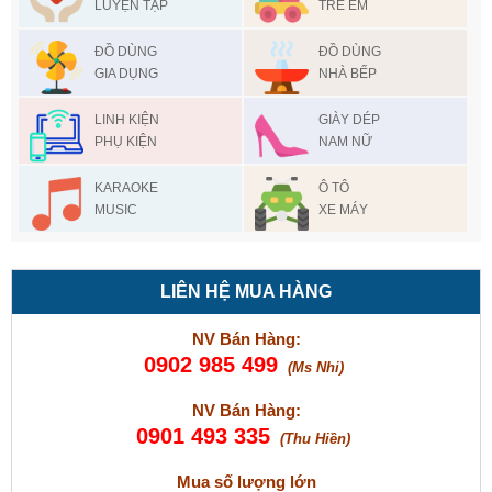
LUYỆN TẬP
TRẺ EM
ĐỒ DÙNG
ĐỒ DÙNG
GIA DỤNG
NHÀ BẾP
LINH KIỆN
GIÀY DÉP
PHỤ KIỆN
NAM NỮ
KARAOKE
Ô TÔ
MUSIC
XE MÁY
LIÊN HỆ MUA HÀNG
NV Bán Hàng:
0902 985 499
(Ms Nhi)
NV Bán Hàng:
0901 493 335
(Thu Hiền)
Mua số lượng lớn