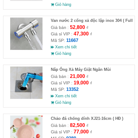
Giỏ hàng
Van nước 2 cổng xả độc lập inox 304 ( Full
VAT )
52,800
Giá bán :
₫
47,300
Giá sỉ VIP :
₫
11667
Mã SP:
Xem chi tiết
Giỏ hàng
Nắp Ống Xả Máy Giặt Ngăn Mùi
21,000
Giá bán :
₫
19,000
Giá sỉ VIP :
₫
13352
Mã SP:
Xem chi tiết
Giỏ hàng
Chảo đá chống dính XJ21-16cm ( HĐ )
82,500
Giá bán :
₫
77,000
Giá sỉ VIP :
₫