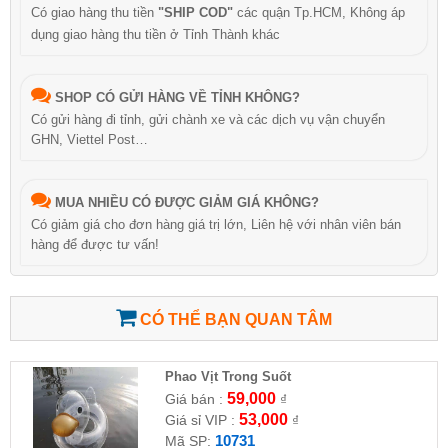
Có giao hàng thu tiền
"SHIP COD"
các quận Tp.HCM, Không áp
dụng giao hàng thu tiền ở Tỉnh Thành khác
SHOP CÓ GỬI HÀNG VỀ TỈNH KHÔNG?
Có gửi hàng đi tỉnh, gửi chành xe và các dịch vụ vận chuyển
GHN, Viettel Post…
MUA NHIỀU CÓ ĐƯỢC GIẢM GIÁ KHÔNG?
Có giảm giá cho đơn hàng giá trị lớn, Liên hệ với nhân viên bán
hàng để được tư vấn!
CÓ THỂ BẠN QUAN TÂM
Phao Vịt Trong Suốt
59,000
Giá bán :
₫
53,000
Giá sỉ VIP :
₫
10731
Mã SP: