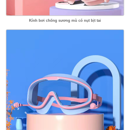
Kính bơi chống sương mù có nụt bịt tai