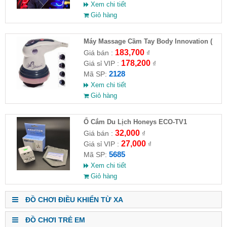
Xem chi tiết
Giỏ hàng
Máy Massage Cầm Tay Body Innovation (
HĐ )
183,700
Giá bán :
₫
178,200
Giá sỉ VIP :
₫
2128
Mã SP:
Xem chi tiết
Giỏ hàng
Ổ Cắm Du Lịch Honeys ECO-TV1
32,000
Giá bán :
₫
27,000
Giá sỉ VIP :
₫
5685
Mã SP:
Xem chi tiết
Giỏ hàng
ĐỒ CHƠI ĐIỀU KHIỂN TỪ XA
ĐỒ CHƠI TRẺ EM