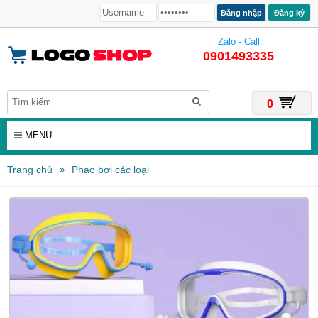
Đăng ký
Zalo - Call
0901493335
0
MENU
Trang chủ
Phao bơi các loại