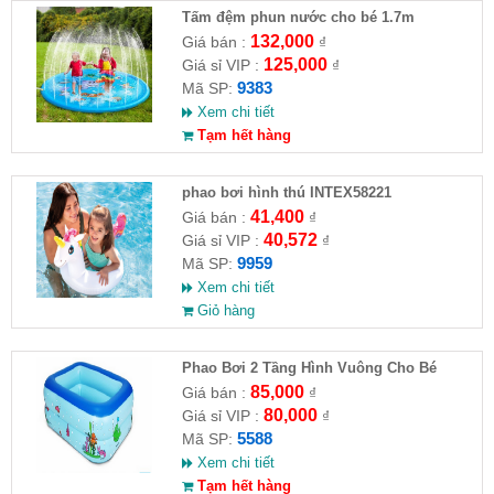
Tấm đệm phun nước cho bé 1.7m
132,000
Giá bán :
₫
125,000
Giá sỉ VIP :
₫
9383
Mã SP:
Xem chi tiết
Tạm hết hàng
phao bơi hình thú INTEX58221
41,400
Giá bán :
₫
40,572
Giá sỉ VIP :
₫
9959
Mã SP:
Xem chi tiết
Giỏ hàng
Phao Bơi 2 Tầng Hình Vuông Cho Bé
85,000
Giá bán :
₫
80,000
Giá sỉ VIP :
₫
5588
Mã SP:
Xem chi tiết
Tạm hết hàng