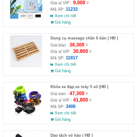
9,000
Giá sỉ VIP :
₫
11232
Mã SP:
Xem chi tiết
Giỏ hàng
Dụng cụ massage chân 6 bàn ( HĐ )
36,300
Giá bán :
₫
30,800
Giá sỉ VIP :
₫
11817
Mã SP:
Xem chi tiết
Giỏ hàng
Khóa xe đạp,xe máy 5 số (HĐ )
47,300
Giá bán :
₫
41,800
Giá sỉ VIP :
₫
3406
Mã SP:
Xem chi tiết
Giỏ hàng
Dao tách vỏ hào ( HĐ )