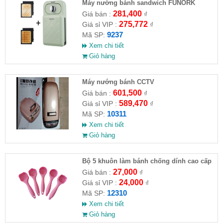
Máy nướng bánh sandwich FUNORK
281,400
Giá bán :
₫
275,772
Giá sỉ VIP :
₫
9237
Mã SP:
Xem chi tiết
Giỏ hàng
Máy nướng bánh CCTV
601,500
Giá bán :
₫
589,470
Giá sỉ VIP :
₫
10311
Mã SP:
Xem chi tiết
Giỏ hàng
Bộ 5 khuôn làm bánh chống dính cao cấp
27,000
Giá bán :
₫
24,000
Giá sỉ VIP :
₫
12310
Mã SP:
Xem chi tiết
Giỏ hàng