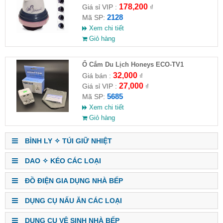
178,200
Giá sỉ VIP :
₫
2128
Mã SP:
Xem chi tiết
Giỏ hàng
Ổ Cắm Du Lịch Honeys ECO-TV1
32,000
Giá bán :
₫
27,000
Giá sỉ VIP :
₫
5685
Mã SP:
Xem chi tiết
Giỏ hàng
BÌNH LY ✧ TÚI GIỮ NHIỆT
DAO ✧ KÉO CÁC LOẠI
ĐỒ ĐIỆN GIA DỤNG NHÀ BẾP
DỤNG CỤ NẤU ĂN CÁC LOẠI
DỤNG CỤ VỆ SINH NHÀ BẾP