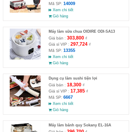
14009
Mã SP:
Xem chi tiết
Giỏ hàng
Máy làm sữa chua OIDIRE ODI-SA13
303,800
Giá bán :
₫
297,724
Giá sỉ VIP :
₫
13355
Mã SP:
Xem chi tiết
Giỏ hàng
Dụng cụ làm sushi tiện lợi
18,300
Giá bán :
₫
17,385
Giá sỉ VIP :
₫
6667
Mã SP:
Xem chi tiết
Giỏ hàng
Máy làm bánh quy Sokany EL-16A
296,700
Giá bán :
₫