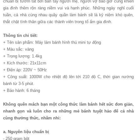
chuẩn bị tươm tất bởi bàn tay người mẹ, người vợ bao giờ cũng khiến
gia đình thêm rộn ràng niềm vui và hạnh phúc. Những ngày nghỉ cuối
tuần, cả nhà cùng nhau quây quần làm bánh sẽ là kỷ niệm khó quên,
thắt chặt tình thân giữa các thành viên trong tổ ấm gia đình.
Thông tin chi tiết:
+ Tên sản phẩm: Máy làm bánh hình thú mini tự động
+ Màu sắc: vàng
+ Trọng lượng: 1.4kg
+ Kich thước: 21x11cm
+ Điện áp: 220V ~ 50Hz
+ Công suất: 1000W cho nhiệt độ lên tới 210 độ C, thời gian nướng
bánh từ 3-5 phút.
+ Bảo hành: 6 tháng
Không quên mách bạn một công thức làm bánh hết sức đơn giản,
nhanh gọn và luôn cho ra những mẻ bánh tuyệt hảo để cả nhà
cùng thưởng thức, nhâm nhi:
a. Nguyên liệu chuẩn bị
- 250 gram bột