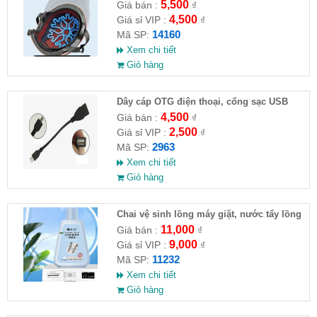
5,500
Giá bán :
₫
4,500
Giá sỉ VIP :
₫
14160
Mã SP:
Xem chi tiết
Giỏ hàng
Dây cáp OTG điện thoại, cổng sạc USB
4,500
Giá bán :
₫
2,500
Giá sỉ VIP :
₫
2963
Mã SP:
Xem chi tiết
Giỏ hàng
Chai vệ sinh lồng máy giặt, nước tẩy lồng
máy giặt CLEANING FLUID
11,000
Giá bán :
₫
9,000
Giá sỉ VIP :
₫
11232
Mã SP:
Xem chi tiết
Giỏ hàng