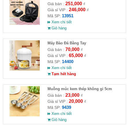
13951
251,000
Giá bán :
₫
246,000
Giá sỉ VIP :
₫
13951
Mã SP:
Xem chi tiết
Giỏ hàng
Máy Bào Đá Bằng Tay
70,000
Giá bán :
₫
65,000
Giá sỉ VIP :
₫
14400
Mã SP:
Xem chi tiết
Tạm hết hàng
Muỗng múc kem thép không gỉ 5cm
23,000
Giá bán :
₫
20,000
Giá sỉ VIP :
₫
9439
Mã SP:
Xem chi tiết
Giỏ hàng