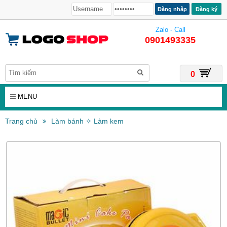
Đăng ký
Zalo - Call
0901493335
0
MENU
Trang chủ
Làm bánh ✧ Làm kem