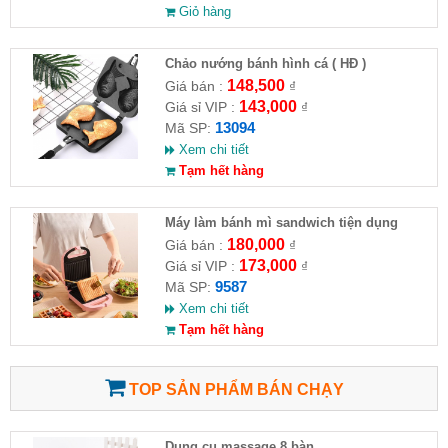
Giỏ hàng
Chảo nướng bánh hình cá ( HĐ )
148,500
Giá bán :
₫
143,000
Giá sỉ VIP :
₫
13094
Mã SP:
Xem chi tiết
Tạm hết hàng
Máy làm bánh mì sandwich tiện dụng
180,000
Giá bán :
₫
173,000
Giá sỉ VIP :
₫
9587
Mã SP:
Xem chi tiết
Tạm hết hàng
TOP SẢN PHẨM BÁN CHẠY
Dụng cụ massage 8 bàn