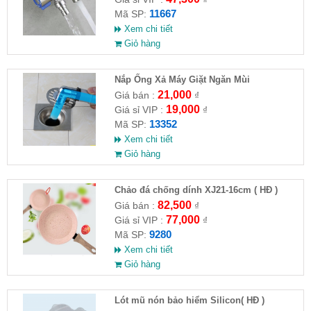
11667
Mã SP:
Xem chi tiết
Giỏ hàng
Nắp Ống Xả Máy Giặt Ngăn Mùi
21,000
Giá bán :
₫
19,000
Giá sỉ VIP :
₫
13352
Mã SP:
Xem chi tiết
Giỏ hàng
Chảo đá chống dính XJ21-16cm ( HĐ )
82,500
Giá bán :
₫
77,000
Giá sỉ VIP :
₫
9280
Mã SP:
Xem chi tiết
Giỏ hàng
Lót mũ nón bảo hiểm Silicon( HĐ )