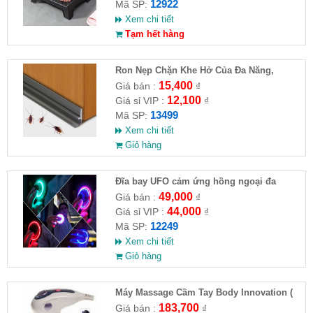
12922
Mã SP:
Xem chi tiết
Tạm hết hàng
Ron Nẹp Chặn Khe Hở Của Đa Năng,
Chống Côn Trùng( HĐ )
15,400
Giá bán :
₫
12,100
Giá sỉ VIP :
₫
13499
Mã SP:
Xem chi tiết
Giỏ hàng
Đĩa bay UFO cảm ứng hồng ngoại đa
chiều tự động bay về
49,000
Giá bán :
₫
44,000
Giá sỉ VIP :
₫
12249
Mã SP:
Xem chi tiết
Giỏ hàng
Máy Massage Cầm Tay Body Innovation (
HĐ )
183,700
Giá bán :
₫