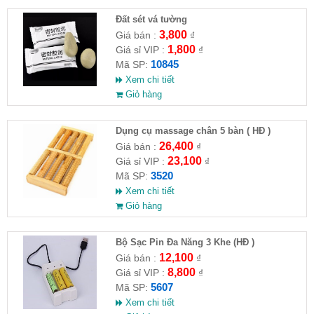
Đất sét vá tường
3,800
Giá bán :
₫
1,800
Giá sỉ VIP :
₫
10845
Mã SP:
Xem chi tiết
Giỏ hàng
Dụng cụ massage chân 5 bàn ( HĐ )
26,400
Giá bán :
₫
23,100
Giá sỉ VIP :
₫
3520
Mã SP:
Xem chi tiết
Giỏ hàng
Bộ Sạc Pin Đa Năng 3 Khe (HĐ )
12,100
Giá bán :
₫
8,800
Giá sỉ VIP :
₫
5607
Mã SP:
Xem chi tiết