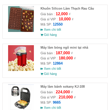
Khuôn Silicon Làm Thạch Rau Câu
Chocolate
12,000
Giá bán :
₫
10,000
Giá sỉ VIP :
₫
12550
Mã SP:
Xem chi tiết
Giỏ hàng
Máy làm bỏng ngô mini tại nhà
187,000
Giá bán :
₫
180,000
Giá sỉ VIP :
₫
12864
Mã SP:
Xem chi tiết
Giỏ hàng
Máy làm bánh sokany KJ-108
224,000
Giá bán :
₫
210,000
Giá sỉ VIP :
₫
9665
Mã SP:
Xem chi tiết