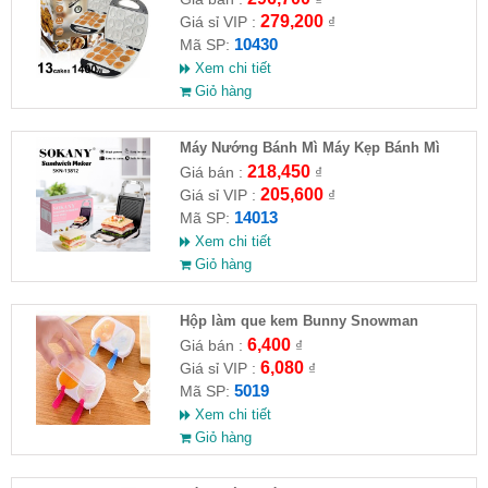
279,200
Giá sỉ VIP :
₫
10430
Mã SP:
Xem chi tiết
Giỏ hàng
Máy Nướng Bánh Mì Máy Kẹp Bánh Mì
Sandwich SOKANY SKN-14013
218,450
Giá bán :
₫
205,600
Giá sỉ VIP :
₫
14013
Mã SP:
Xem chi tiết
Giỏ hàng
Hộp làm que kem Bunny Snowman
6,400
Giá bán :
₫
6,080
Giá sỉ VIP :
₫
5019
Mã SP:
Xem chi tiết
Giỏ hàng