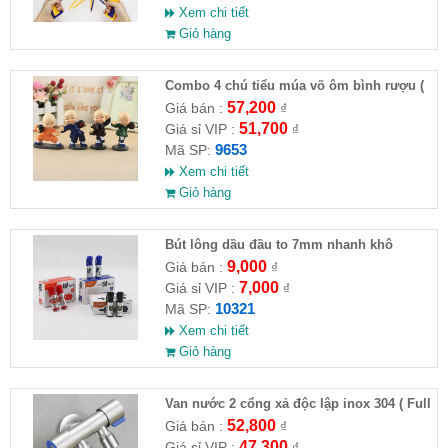
Xem chi tiết
Giỏ hàng
Combo 4 chú tiểu múa võ ôm bình rượu (
HĐ )
57,200
Giá bán :
₫
51,700
Giá sỉ VIP :
₫
9653
Mã SP:
Xem chi tiết
Giỏ hàng
Bút lông dầu đầu to 7mm nhanh khô
9,000
Giá bán :
₫
7,000
Giá sỉ VIP :
₫
10321
Mã SP:
Xem chi tiết
Giỏ hàng
Van nước 2 cổng xả độc lập inox 304 ( Full
VAT )
52,800
Giá bán :
₫
47,300
Giá sỉ VIP :
₫