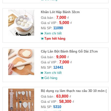
Khăn Lót Hấp Bánh 32cm
7,000
Giá bán :
₫
5,000
Giá sỉ VIP :
₫
11090
Mã SP:
Xem chi tiết
Tạm hết hàng
Cây Lăn Bột Bánh Bằng Gỗ Dài 27cm
9,000
Giá bán :
₫
7,000
Giá sỉ VIP :
₫
12441
Mã SP:
Xem chi tiết
Giỏ hàng
Bộ dụng cụ làm thạch rau câu 3D 10 món (
HĐ )
63,800
Giá bán :
₫
58,300
Giá sỉ VIP :
₫
5310
Mã SP: