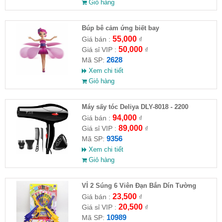
Giỏ hàng
​Búp bê cảm ứng biết bay
55,000
Giá bán :
₫
50,000
Giá sỉ VIP :
₫
2628
Mã SP:
Xem chi tiết
Giỏ hàng
Máy sấy tóc Deliya DLY-8018 - 2200
94,000
Giá bán :
₫
89,000
Giá sỉ VIP :
₫
9356
Mã SP:
Xem chi tiết
Giỏ hàng
VỈ 2 Súng 6 Viên Đạn Bắn Dín Tường
23,500
Giá bán :
₫
20,500
Giá sỉ VIP :
₫
10989
Mã SP: