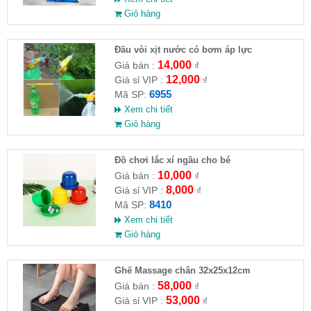
Giỏ hàng
Đầu vòi xịt nước có bơm áp lực
14,000
Giá bán :
₫
12,000
Giá sỉ VIP :
₫
6955
Mã SP:
Xem chi tiết
Giỏ hàng
Đồ chơi lắc xí ngầu cho bé
10,000
Giá bán :
₫
8,000
Giá sỉ VIP :
₫
8410
Mã SP:
Xem chi tiết
Giỏ hàng
Ghế Massage chân 32x25x12cm
58,000
Giá bán :
₫
53,000
Giá sỉ VIP :
₫