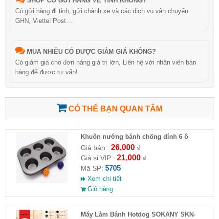
SHOP CÓ GỬI HÀNG VỀ TỈNH KHÔNG?
Có gửi hàng đi tỉnh, gửi chành xe và các dịch vụ vận chuyển
GHN, Viettel Post…
MUA NHIỀU CÓ ĐƯỢC GIẢM GIÁ KHÔNG?
Có giảm giá cho đơn hàng giá trị lớn, Liên hệ với nhân viên bán
hàng để được tư vấn!
CÓ THỂ BẠN QUAN TÂM
Khuôn nướng bánh chống dính 6 ô
26,000
Giá bán :
₫
21,000
Giá sỉ VIP :
₫
5705
Mã SP:
Xem chi tiết
Giỏ hàng
Máy Làm Bánh Hotdog SOKANY SKN-