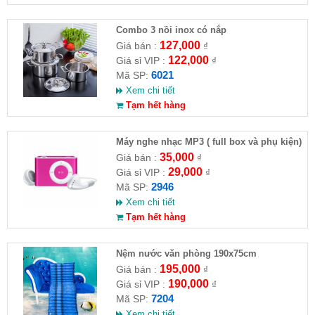
Combo 3 nồi inox có nắp
127,000
Giá bán :
₫
122,000
Giá sỉ VIP :
₫
6021
Mã SP:
Xem chi tiết
Tạm hết hàng
Máy nghe nhạc MP3 ( full box và phụ kiện)
35,000
Giá bán :
₫
29,000
Giá sỉ VIP :
₫
2946
Mã SP:
Xem chi tiết
Tạm hết hàng
Nệm nước văn phòng 190x75cm
195,000
Giá bán :
₫
190,000
Giá sỉ VIP :
₫
7204
Mã SP:
Xem chi tiết