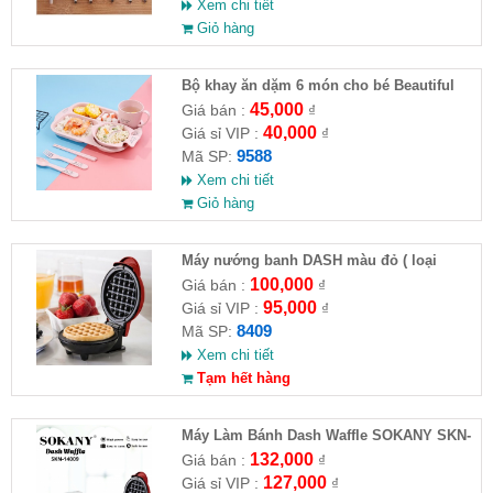
Xem chi tiết
Giỏ hàng
Bộ khay ăn dặm 6 món cho bé Beautiful
life (hình gấu - ko hộp )
45,000
Giá bán :
₫
40,000
Giá sỉ VIP :
₫
9588
Mã SP:
Xem chi tiết
Giỏ hàng
Máy nướng banh DASH màu đỏ ( loại
chuẩn )
100,000
Giá bán :
₫
95,000
Giá sỉ VIP :
₫
8409
Mã SP:
Xem chi tiết
Tạm hết hàng
Máy Làm Bánh Dash Waffle SOKANY SKN-
14009
132,000
Giá bán :
₫
127,000
Giá sỉ VIP :
₫