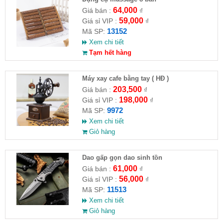
64,000
Giá bán :
₫
59,000
Giá sỉ VIP :
₫
13152
Mã SP:
Xem chi tiết
Tạm hết hàng
Máy xay cafe bằng tay ( HĐ )
203,500
Giá bán :
₫
198,000
Giá sỉ VIP :
₫
9972
Mã SP:
Xem chi tiết
Giỏ hàng
Dao gấp gọn dao sinh tồn
61,000
Giá bán :
₫
56,000
Giá sỉ VIP :
₫
11513
Mã SP:
Xem chi tiết
Giỏ hàng