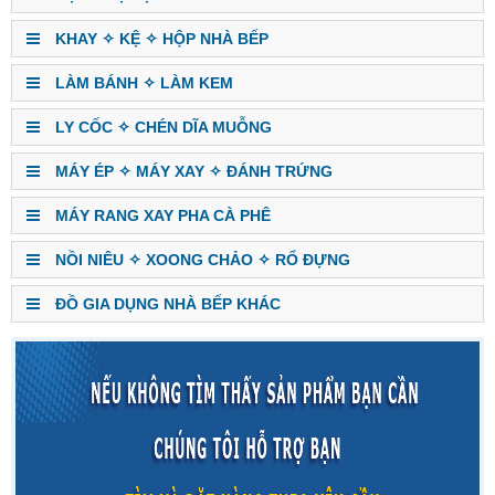
KHAY ✧ KỆ ✧ HỘP NHÀ BẾP
LÀM BÁNH ✧ LÀM KEM
LY CỐC ✧ CHÉN DĨA MUỖNG
MÁY ÉP ✧ MÁY XAY ✧ ĐÁNH TRỨNG
MÁY RANG XAY PHA CÀ PHÊ
NỒI NIÊU ✧ XOONG CHẢO ✧ RỔ ĐỰNG
ĐỒ GIA DỤNG NHÀ BẾP KHÁC