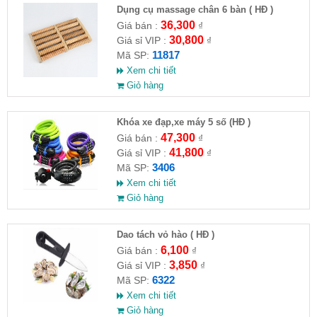
Dụng cụ massage chân 6 bàn ( HĐ )
36,300
Giá bán :
₫
30,800
Giá sỉ VIP :
₫
11817
Mã SP:
Xem chi tiết
Giỏ hàng
Khóa xe đạp,xe máy 5 số (HĐ )
47,300
Giá bán :
₫
41,800
Giá sỉ VIP :
₫
3406
Mã SP:
Xem chi tiết
Giỏ hàng
Dao tách vỏ hào ( HĐ )
6,100
Giá bán :
₫
3,850
Giá sỉ VIP :
₫
6322
Mã SP:
Xem chi tiết
Giỏ hàng