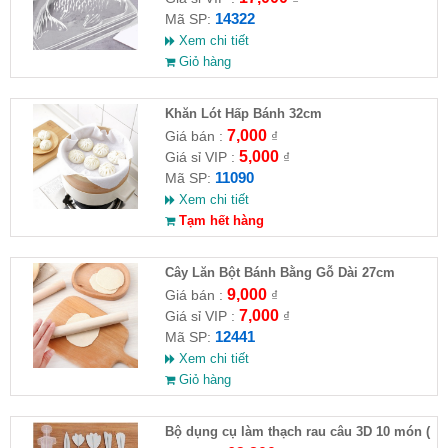
14322
Mã SP:
Xem chi tiết
Giỏ hàng
Khăn Lót Hấp Bánh 32cm
7,000
Giá bán :
₫
5,000
Giá sỉ VIP :
₫
11090
Mã SP:
Xem chi tiết
Tạm hết hàng
Cây Lăn Bột Bánh Bằng Gỗ Dài 27cm
9,000
Giá bán :
₫
7,000
Giá sỉ VIP :
₫
12441
Mã SP:
Xem chi tiết
Giỏ hàng
Bộ dụng cụ làm thạch rau câu 3D 10 món (