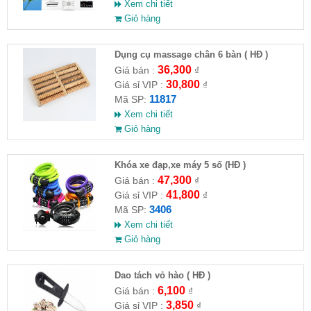
Xem chi tiết
Giỏ hàng
Dụng cụ massage chân 6 bàn ( HĐ )
36,300
Giá bán :
₫
30,800
Giá sỉ VIP :
₫
11817
Mã SP:
Xem chi tiết
Giỏ hàng
Khóa xe đạp,xe máy 5 số (HĐ )
47,300
Giá bán :
₫
41,800
Giá sỉ VIP :
₫
3406
Mã SP:
Xem chi tiết
Giỏ hàng
Dao tách vỏ hào ( HĐ )
6,100
Giá bán :
₫
3,850
Giá sỉ VIP :
₫