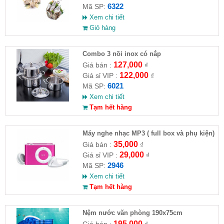
6322
Mã SP:
Xem chi tiết
Giỏ hàng
Combo 3 nồi inox có nắp
127,000
Giá bán :
₫
122,000
Giá sỉ VIP :
₫
6021
Mã SP:
Xem chi tiết
Tạm hết hàng
Máy nghe nhạc MP3 ( full box và phụ kiện)
35,000
Giá bán :
₫
29,000
Giá sỉ VIP :
₫
2946
Mã SP:
Xem chi tiết
Tạm hết hàng
Nệm nước văn phòng 190x75cm
195,000