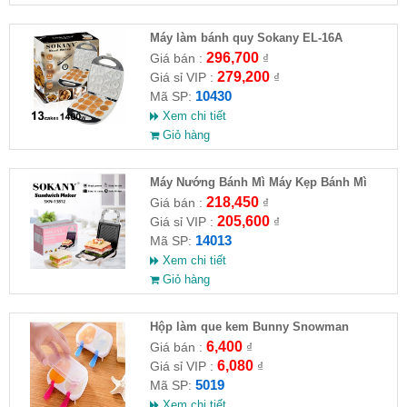
Máy làm bánh quy Sokany EL-16A
296,700
Giá bán :
₫
279,200
Giá sỉ VIP :
₫
10430
Mã SP:
Xem chi tiết
Giỏ hàng
Máy Nướng Bánh Mì Máy Kẹp Bánh Mì
Sandwich SOKANY SKN-14013
218,450
Giá bán :
₫
205,600
Giá sỉ VIP :
₫
14013
Mã SP:
Xem chi tiết
Giỏ hàng
Hộp làm que kem Bunny Snowman
6,400
Giá bán :
₫
6,080
Giá sỉ VIP :
₫
5019
Mã SP:
Xem chi tiết