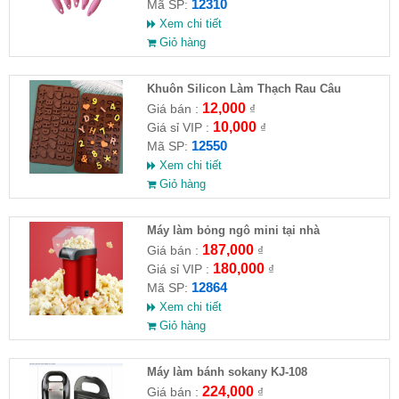
12310
Mã SP:
Xem chi tiết
Giỏ hàng
Khuôn Silicon Làm Thạch Rau Câu
Chocolate
12,000
Giá bán :
₫
10,000
Giá sỉ VIP :
₫
12550
Mã SP:
Xem chi tiết
Giỏ hàng
Máy làm bỏng ngô mini tại nhà
187,000
Giá bán :
₫
180,000
Giá sỉ VIP :
₫
12864
Mã SP:
Xem chi tiết
Giỏ hàng
Máy làm bánh sokany KJ-108
224,000
Giá bán :
₫