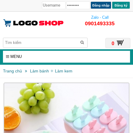
Đăng ký
Zalo - Call
0901493335
0
MENU
Trang chủ
Làm bánh ✧ Làm kem