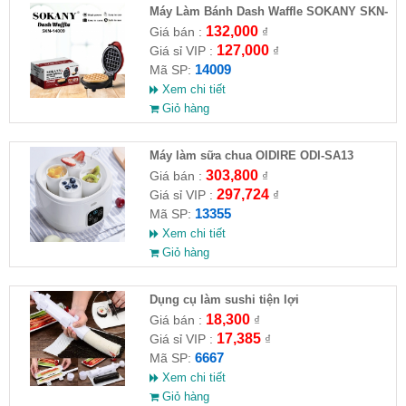
Máy Làm Bánh Dash Waffle SOKANY SKN-
14009
132,000
Giá bán :
₫
127,000
Giá sỉ VIP :
₫
14009
Mã SP:
Xem chi tiết
Giỏ hàng
Máy làm sữa chua OIDIRE ODI-SA13
303,800
Giá bán :
₫
297,724
Giá sỉ VIP :
₫
13355
Mã SP:
Xem chi tiết
Giỏ hàng
Dụng cụ làm sushi tiện lợi
18,300
Giá bán :
₫
17,385
Giá sỉ VIP :
₫
6667
Mã SP:
Xem chi tiết
Giỏ hàng