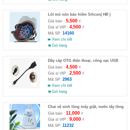
Lót mũ nón bảo hiểm Silicon( HĐ )
5,500
Giá bán :
₫
4,500
Giá sỉ VIP :
₫
14160
Mã SP:
Xem chi tiết
Giỏ hàng
Dây cáp OTG điện thoại, cổng sạc USB
4,500
Giá bán :
₫
2,500
Giá sỉ VIP :
₫
2963
Mã SP:
Xem chi tiết
Giỏ hàng
Chai vệ sinh lồng máy giặt, nước tẩy lồng
máy giặt CLEANING FLUID
11,000
Giá bán :
₫
9,000
Giá sỉ VIP :
₫
11232
Mã SP: