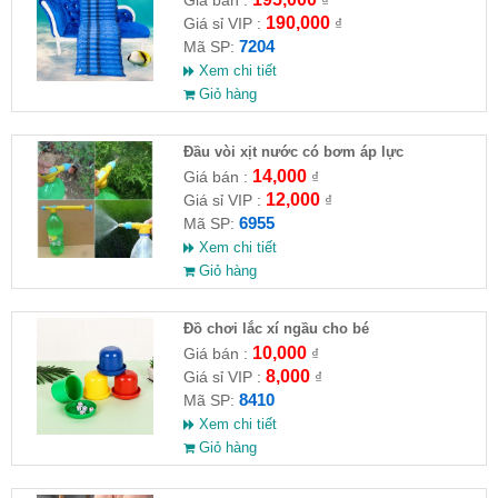
Giá bán :
₫
190,000
Giá sỉ VIP :
₫
7204
Mã SP:
Xem chi tiết
Giỏ hàng
Đầu vòi xịt nước có bơm áp lực
14,000
Giá bán :
₫
12,000
Giá sỉ VIP :
₫
6955
Mã SP:
Xem chi tiết
Giỏ hàng
Đồ chơi lắc xí ngầu cho bé
10,000
Giá bán :
₫
8,000
Giá sỉ VIP :
₫
8410
Mã SP:
Xem chi tiết
Giỏ hàng