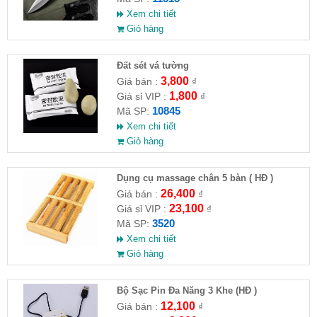
Xem chi tiết
Giỏ hàng
Đất sét vá tường
3,800
Giá bán :
₫
1,800
Giá sỉ VIP :
₫
10845
Mã SP:
Xem chi tiết
Giỏ hàng
Dụng cụ massage chân 5 bàn ( HĐ )
26,400
Giá bán :
₫
23,100
Giá sỉ VIP :
₫
3520
Mã SP:
Xem chi tiết
Giỏ hàng
Bộ Sạc Pin Đa Năng 3 Khe (HĐ )
12,100
Giá bán :
₫