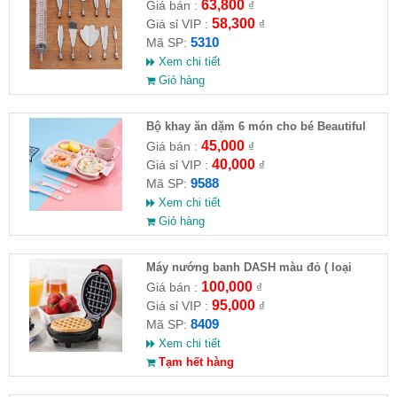
HĐ )
63,800
Giá bán :
₫
58,300
Giá sỉ VIP :
₫
5310
Mã SP:
Xem chi tiết
Giỏ hàng
Bộ khay ăn dặm 6 món cho bé Beautiful
life (hình gấu - ko hộp )
45,000
Giá bán :
₫
40,000
Giá sỉ VIP :
₫
9588
Mã SP:
Xem chi tiết
Giỏ hàng
Máy nướng banh DASH màu đỏ ( loại
chuẩn )
100,000
Giá bán :
₫
95,000
Giá sỉ VIP :
₫
8409
Mã SP:
Xem chi tiết
Tạm hết hàng