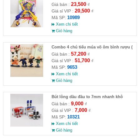
23,500
Giá bán :
₫
20,500
Giá sỉ VIP :
₫
10989
Mã SP:
Xem chi tiết
Giỏ hàng
Combo 4 chú tiểu múa võ ôm bình rượu (
HĐ )
57,200
Giá bán :
₫
51,700
Giá sỉ VIP :
₫
9653
Mã SP:
Xem chi tiết
Giỏ hàng
Bút lông dầu đầu to 7mm nhanh khô
9,000
Giá bán :
₫
7,000
Giá sỉ VIP :
₫
10321
Mã SP:
Xem chi tiết
Giỏ hàng