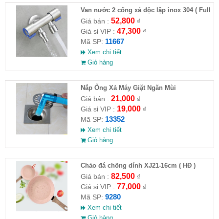
Van nước 2 cổng xả độc lập inox 304 ( Full
VAT )
52,800
Giá bán :
₫
47,300
Giá sỉ VIP :
₫
11667
Mã SP:
Xem chi tiết
Giỏ hàng
Nắp Ống Xả Máy Giặt Ngăn Mùi
21,000
Giá bán :
₫
19,000
Giá sỉ VIP :
₫
13352
Mã SP:
Xem chi tiết
Giỏ hàng
Chảo đá chống dính XJ21-16cm ( HĐ )
82,500
Giá bán :
₫
77,000
Giá sỉ VIP :
₫
9280
Mã SP:
Xem chi tiết
Giỏ hàng