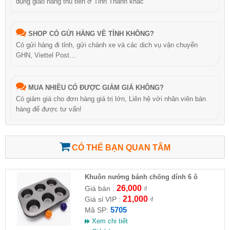
dụng giao hàng thu tiền ở Tỉnh Thành khác
SHOP CÓ GỬI HÀNG VỀ TỈNH KHÔNG?
Có gửi hàng đi tỉnh, gửi chành xe và các dịch vụ vận chuyển
GHN, Viettel Post…
MUA NHIỀU CÓ ĐƯỢC GIẢM GIÁ KHÔNG?
Có giảm giá cho đơn hàng giá trị lớn, Liên hệ với nhân viên bán
hàng để được tư vấn!
CÓ THỂ BẠN QUAN TÂM
Khuôn nướng bánh chống dính 6 ô
26,000
Giá bán :
₫
21,000
Giá sỉ VIP :
₫
5705
Mã SP:
Xem chi tiết