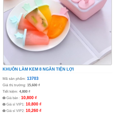
KHUÔN LÀM KEM 8 NGĂN TIỆN LỢI
13703
Mã sản phẩm:
Giá thị trường:
15,600 ₫
Tiết kiệm:
4,800 ₫
10,800 ₫
Giá bán :
10,800 ₫
Giá sỉ VIP1:
10,260 ₫
Giá sỉ VIP2: