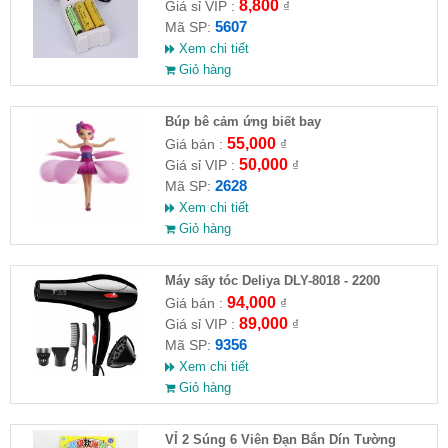
8,800
Giá sỉ VIP :
₫
5607
Mã SP:
Xem chi tiết
Giỏ hàng
​Búp bê cảm ứng biết bay
55,000
Giá bán :
₫
50,000
Giá sỉ VIP :
₫
2628
Mã SP:
Xem chi tiết
Giỏ hàng
Máy sấy tóc Deliya DLY-8018 - 2200
94,000
Giá bán :
₫
89,000
Giá sỉ VIP :
₫
9356
Mã SP:
Xem chi tiết
Giỏ hàng
VỈ 2 Súng 6 Viên Đạn Bắn Dín Tường