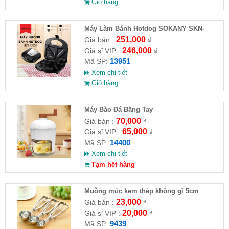
Giỏ hàng
Máy Làm Bánh Hotdog SOKANY SKN-
13951
251,000
Giá bán :
₫
246,000
Giá sỉ VIP :
₫
13951
Mã SP:
Xem chi tiết
Giỏ hàng
Máy Bào Đá Bằng Tay
70,000
Giá bán :
₫
65,000
Giá sỉ VIP :
₫
14400
Mã SP:
Xem chi tiết
Tạm hết hàng
Muỗng múc kem thép không gỉ 5cm
23,000
Giá bán :
₫
20,000
Giá sỉ VIP :
₫
9439
Mã SP: