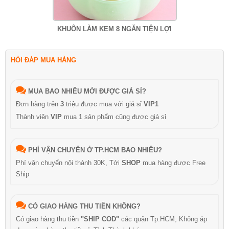
KHUÔN LÀM KEM 8 NGĂN TIỆN LỢI
HỎI ĐÁP MUA HÀNG
MUA BAO NHIÊU MỚI ĐƯỢC GIÁ SỈ?
Đơn hàng trên
3
triệu được mua với giá sỉ
VIP1
Thành viên
VIP
mua 1 sản phẩm cũng được giá sỉ
PHÍ VẬN CHUYỂN Ở TP.HCM BAO NHIÊU?
Phí vận chuyển nội thành 30K, Tới
SHOP
mua hàng được Free
Ship
CÓ GIAO HÀNG THU TIỀN KHÔNG?
Có giao hàng thu tiền
"SHIP COD"
các quận Tp.HCM, Không áp