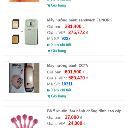
Giỏ hàng
Máy nướng bánh sandwich FUNORK
281,400
Giá bán :
₫
275,772
Giá sỉ VIP :
₫
9237
Mã SP:
Xem chi tiết
Giỏ hàng
Máy nướng bánh CCTV
601,500
Giá bán :
₫
589,470
Giá sỉ VIP :
₫
10311
Mã SP:
Xem chi tiết
Giỏ hàng
Bộ 5 khuôn làm bánh chống dính cao cấp
27,000
Giá bán :
₫
24,000
Giá sỉ VIP :
₫