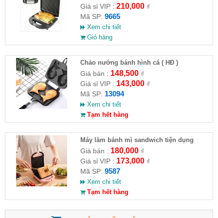
210,000
Giá sỉ VIP :
₫
9665
Mã SP:
Xem chi tiết
Giỏ hàng
Chảo nướng bánh hình cá ( HĐ )
148,500
Giá bán :
₫
143,000
Giá sỉ VIP :
₫
13094
Mã SP:
Xem chi tiết
Tạm hết hàng
Máy làm bánh mì sandwich tiện dụng
180,000
Giá bán :
₫
173,000
Giá sỉ VIP :
₫
9587
Mã SP:
Xem chi tiết
Tạm hết hàng