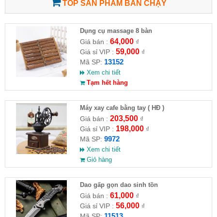
TOP SẢN PHẨM BÁN CHẠY
Dụng cụ massage 8 bàn
64,000
Giá bán :
₫
59,000
Giá sỉ VIP :
₫
13152
Mã SP:
Xem chi tiết
Tạm hết hàng
Máy xay cafe bằng tay ( HĐ )
203,500
Giá bán :
₫
198,000
Giá sỉ VIP :
₫
9972
Mã SP:
Xem chi tiết
Giỏ hàng
Dao gấp gọn dao sinh tồn
61,000
Giá bán :
₫
56,000
Giá sỉ VIP :
₫
11513
Mã SP: