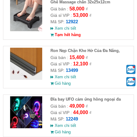
Ghế Massage chân 32x25x12cm
58,000
Giá bán :
₫
53,000
Giá sỉ VIP :
₫
12922
Mã SP:
Xem chi tiết
Tạm hết hàng
Ron Nẹp Chặn Khe Hở Của Đa Năng,
Chống Côn Trùng( HĐ )
15,400
Giá bán :
₫
12,100
Giá sỉ VIP :
₫
13499
Mã SP:
Xem chi tiết
Giỏ hàng
Đĩa bay UFO cảm ứng hồng ngoại đa
chiều tự động bay về
49,000
Giá bán :
₫
44,000
Giá sỉ VIP :
₫
12249
Mã SP:
Xem chi tiết
Giỏ hàng