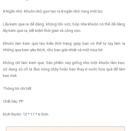
8 Ngăn nhỏ: Khuôn nhỏ gọn tạo ra 8 ngăn nhỏ cùng một lúc.
Lấy kem que ra dễ dàng, không tốn sức, bóp nhẹ khuôn có thể dễ dàng
lấy kem que ra, tiết kiệm thời gian và công sức.
Khuôn làm kem que tạo kiểu thời trang giúp bạn có thể tự tay làm ra
những que kem yêu thích, cho bạn giải nhiệt cả một mùa hè.
Không chỉ làm kem que: Sản phẩm này giống như một khuôn làm kẹo;
sử dụng sô cô la đun nóng chảy hoặc kẹo thay vì nước hoa quả để làm
kẹo mút.
Thông tin chi tiết:
Chất liệu: PP
Kích thước: 12 * 11 * 6.5cm.