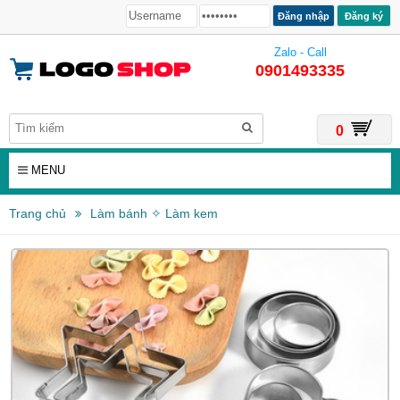
Đăng ký
Zalo - Call
0901493335
0
MENU
Trang chủ
Làm bánh ✧ Làm kem