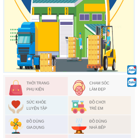
THỜI TRANG
CHAM SÓC
PHỤ KIỆN
LÀM ĐẸP
SỨC KHỎE
ĐỒ CHƠI
LUYỆN TẬP
TRẺ EM
ĐỒ DÙNG
ĐỒ DÙNG
GIA DỤNG
NHÀ BẾP