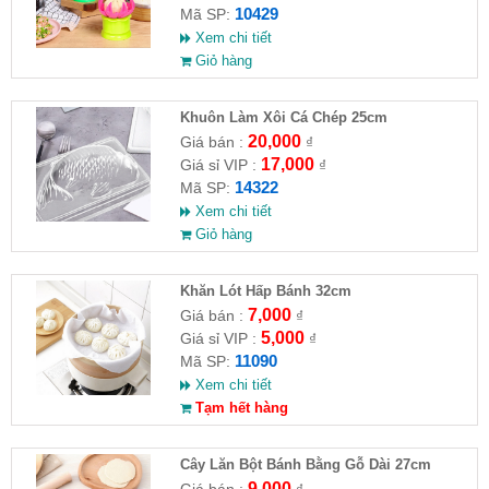
10429
Mã SP:
Xem chi tiết
Giỏ hàng
Khuôn Làm Xôi Cá Chép 25cm
20,000
Giá bán :
₫
17,000
Giá sỉ VIP :
₫
14322
Mã SP:
Xem chi tiết
Giỏ hàng
Khăn Lót Hấp Bánh 32cm
7,000
Giá bán :
₫
5,000
Giá sỉ VIP :
₫
11090
Mã SP:
Xem chi tiết
Tạm hết hàng
Cây Lăn Bột Bánh Bằng Gỗ Dài 27cm
9,000