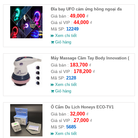
Đĩa bay UFO cảm ứng hồng ngoại đa
chiều tự động bay về
49,000
Giá bán :
₫
44,000
Giá sỉ VIP :
₫
12249
Mã SP:
Xem chi tiết
Giỏ hàng
Máy Massage Cầm Tay Body Innovation (
HĐ )
183,700
Giá bán :
₫
178,200
Giá sỉ VIP :
₫
2128
Mã SP:
Xem chi tiết
Giỏ hàng
Ổ Cắm Du Lịch Honeys ECO-TV1
32,000
Giá bán :
₫
27,000
Giá sỉ VIP :
₫
5685
Mã SP:
Xem chi tiết