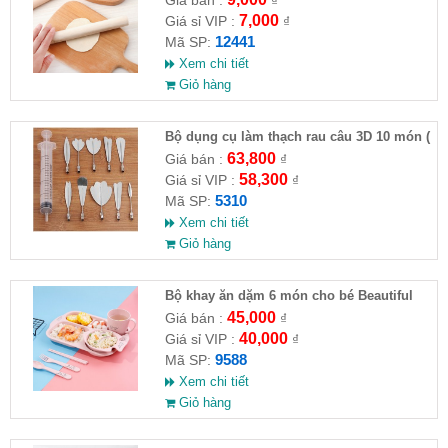
Giá bán :
₫
7,000
Giá sỉ VIP :
₫
12441
Mã SP:
Xem chi tiết
Giỏ hàng
Bộ dụng cụ làm thạch rau câu 3D 10 món (
HĐ )
63,800
Giá bán :
₫
58,300
Giá sỉ VIP :
₫
5310
Mã SP:
Xem chi tiết
Giỏ hàng
Bộ khay ăn dặm 6 món cho bé Beautiful
life (hình gấu - ko hộp )
45,000
Giá bán :
₫
40,000
Giá sỉ VIP :
₫
9588
Mã SP:
Xem chi tiết
Giỏ hàng