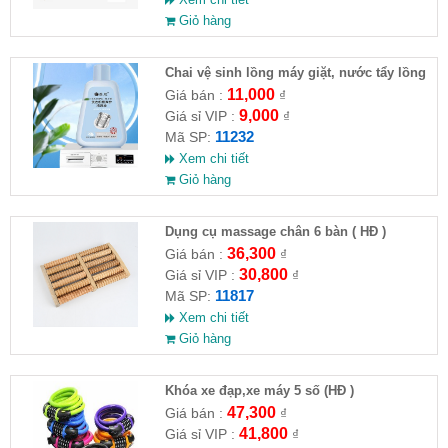
Giỏ hàng
Chai vệ sinh lồng máy giặt, nước tẩy lồng
máy giặt CLEANING FLUID
11,000
Giá bán :
₫
9,000
Giá sỉ VIP :
₫
11232
Mã SP:
Xem chi tiết
Giỏ hàng
Dụng cụ massage chân 6 bàn ( HĐ )
36,300
Giá bán :
₫
30,800
Giá sỉ VIP :
₫
11817
Mã SP:
Xem chi tiết
Giỏ hàng
Khóa xe đạp,xe máy 5 số (HĐ )
47,300
Giá bán :
₫
41,800
Giá sỉ VIP :
₫