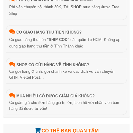
Phí vận chuyển nội thành 30K, Tới
SHOP
mua hàng được Free
Ship
CÓ GIAO HÀNG THU TIỀN KHÔNG?
Có giao hàng thu tiền
"SHIP COD"
các quận Tp.HCM, Không áp
dụng giao hàng thu tiền ở Tỉnh Thành khác
SHOP CÓ GỬI HÀNG VỀ TỈNH KHÔNG?
Có gửi hàng đi tỉnh, gửi chành xe và các dịch vụ vận chuyển
GHN, Viettel Post…
MUA NHIỀU CÓ ĐƯỢC GIẢM GIÁ KHÔNG?
Có giảm giá cho đơn hàng giá trị lớn, Liên hệ với nhân viên bán
hàng để được tư vấn!
CÓ THỂ BẠN QUAN TÂM