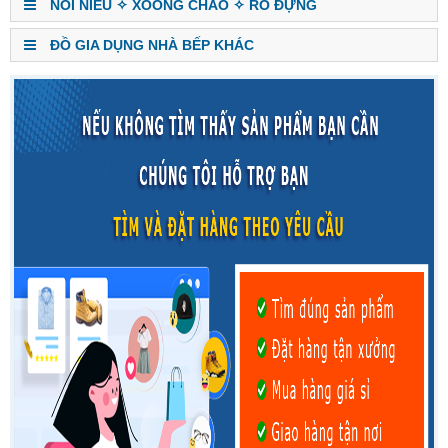
NỒI NIÊU ✧ XOONG CHẢO ✧ RỔ ĐỰNG
ĐỒ GIA DỤNG NHÀ BẾP KHÁC