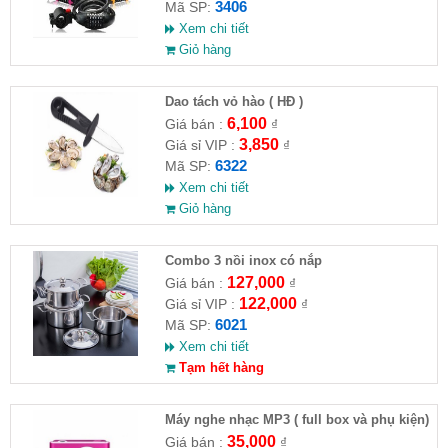
3406
Mã SP:
Xem chi tiết
Giỏ hàng
Dao tách vỏ hào ( HĐ )
6,100
Giá bán :
₫
3,850
Giá sỉ VIP :
₫
6322
Mã SP:
Xem chi tiết
Giỏ hàng
Combo 3 nồi inox có nắp
127,000
Giá bán :
₫
122,000
Giá sỉ VIP :
₫
6021
Mã SP:
Xem chi tiết
Tạm hết hàng
Máy nghe nhạc MP3 ( full box và phụ kiện)
35,000
Giá bán :
₫