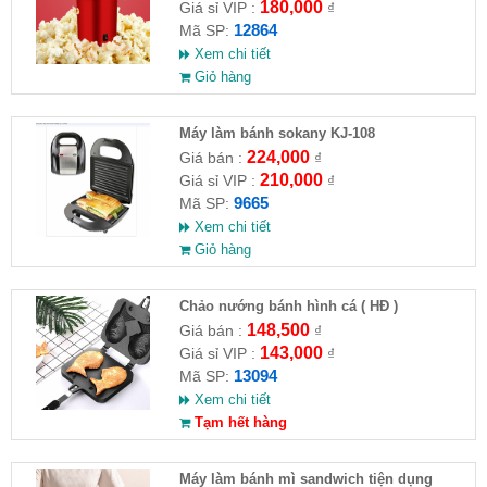
180,000
Giá sỉ VIP :
₫
12864
Mã SP:
Xem chi tiết
Giỏ hàng
Máy làm bánh sokany KJ-108
224,000
Giá bán :
₫
210,000
Giá sỉ VIP :
₫
9665
Mã SP:
Xem chi tiết
Giỏ hàng
Chảo nướng bánh hình cá ( HĐ )
148,500
Giá bán :
₫
143,000
Giá sỉ VIP :
₫
13094
Mã SP:
Xem chi tiết
Tạm hết hàng
Máy làm bánh mì sandwich tiện dụng