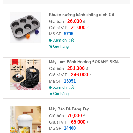
Khuôn nướng bánh chống dính 6 ô
26,000
Giá bán :
₫
21,000
Giá sỉ VIP :
₫
5705
Mã SP:
Xem chi tiết
Giỏ hàng
Máy Làm Bánh Hotdog SOKANY SKN-
13951
251,000
Giá bán :
₫
246,000
Giá sỉ VIP :
₫
13951
Mã SP:
Xem chi tiết
Giỏ hàng
Máy Bào Đá Bằng Tay
70,000
Giá bán :
₫
65,000
Giá sỉ VIP :
₫
14400
Mã SP: