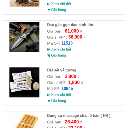
Xem chi tiết
Giỏ hàng
Dao gấp gọn dao sinh tồn
61,000
Giá bán :
₫
56,000
Giá sỉ VIP :
₫
11513
Mã SP:
Xem chi tiết
Giỏ hàng
Đất sét vá tường
3,800
Giá bán :
₫
1,800
Giá sỉ VIP :
₫
10845
Mã SP:
Xem chi tiết
Giỏ hàng
Dụng cụ massage chân 5 bàn ( HĐ )
26,400
Giá bán :
₫
23,100