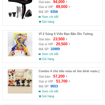
94,000
Giá bán :
₫
89,000
Giá sỉ VIP :
₫
9356
Mã SP:
Xem chi tiết
Giỏ hàng
VỈ 2 Súng 6 Viên Đạn Bắn Dín Tường
23,500
Giá bán :
₫
20,500
Giá sỉ VIP :
₫
10989
Mã SP:
Xem chi tiết
Giỏ hàng
Combo 4 chú tiểu múa võ ôm bình rượu (
HĐ )
57,200
Giá bán :
₫
51,700
Giá sỉ VIP :
₫
9653
Mã SP:
Xem chi tiết
Giỏ hàng