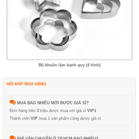
Bộ khuôn làm banh quy (4 hình)
HỎI ĐÁP MUA HÀNG
MUA BAO NHIÊU MỚI ĐƯỢC GIÁ SỈ?
Đơn hàng trên
3
triệu được mua với giá sỉ
VIP1
Thành viên
VIP
mua 1 sản phẩm cũng được giá sỉ
PHÍ VẬN CHUYỂN Ở TP.HCM BAO NHIÊU?