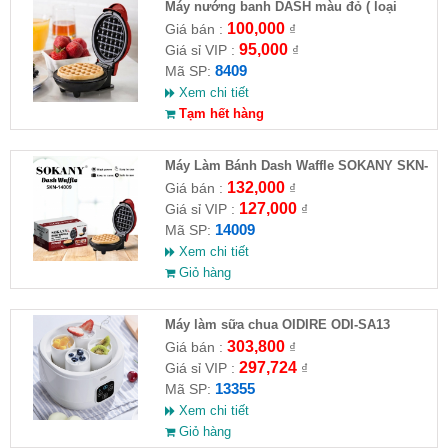
Máy nướng banh DASH màu đỏ ( loại
chuẩn )
100,000
Giá bán :
₫
95,000
Giá sỉ VIP :
₫
8409
Mã SP:
Xem chi tiết
Tạm hết hàng
Máy Làm Bánh Dash Waffle SOKANY SKN-
14009
132,000
Giá bán :
₫
127,000
Giá sỉ VIP :
₫
14009
Mã SP:
Xem chi tiết
Giỏ hàng
Máy làm sữa chua OIDIRE ODI-SA13
303,800
Giá bán :
₫
297,724
Giá sỉ VIP :
₫
13355
Mã SP:
Xem chi tiết
Giỏ hàng