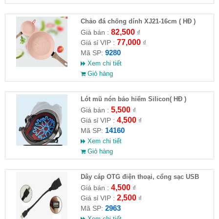
Chảo đá chống dính XJ21-16cm ( HĐ )
82,500
Giá bán :
₫
77,000
Giá sỉ VIP :
₫
9280
Mã SP:
Xem chi tiết
Giỏ hàng
Lót mũ nón bảo hiểm Silicon( HĐ )
5,500
Giá bán :
₫
4,500
Giá sỉ VIP :
₫
14160
Mã SP:
Xem chi tiết
Giỏ hàng
Dây cáp OTG điện thoại, cổng sạc USB
4,500
Giá bán :
₫
2,500
Giá sỉ VIP :
₫
2963
Mã SP:
Xem chi tiết