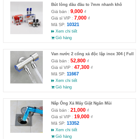
Bút lông dầu đầu to 7mm nhanh khô
9,000
Giá bán :
₫
7,000
Giá sỉ VIP :
₫
10321
Mã SP:
Xem chi tiết
Giỏ hàng
Van nước 2 cổng xả độc lập inox 304 ( Full
VAT )
52,800
Giá bán :
₫
47,300
Giá sỉ VIP :
₫
11667
Mã SP:
Xem chi tiết
Giỏ hàng
Nắp Ống Xả Máy Giặt Ngăn Mùi
21,000
Giá bán :
₫
19,000
Giá sỉ VIP :
₫
13352
Mã SP:
Xem chi tiết
Giỏ hàng