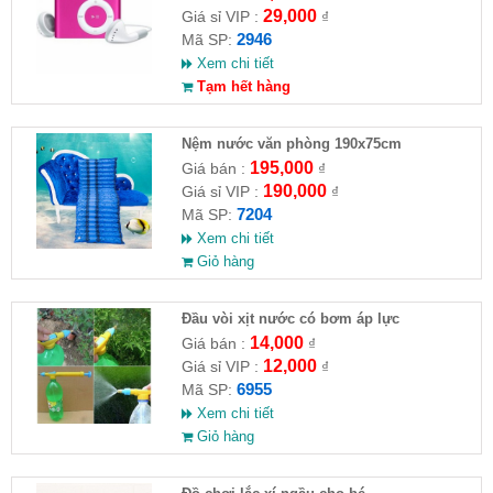
29,000
Giá sỉ VIP :
₫
2946
Mã SP:
Xem chi tiết
Tạm hết hàng
Nệm nước văn phòng 190x75cm
195,000
Giá bán :
₫
190,000
Giá sỉ VIP :
₫
7204
Mã SP:
Xem chi tiết
Giỏ hàng
Đầu vòi xịt nước có bơm áp lực
14,000
Giá bán :
₫
12,000
Giá sỉ VIP :
₫
6955
Mã SP:
Xem chi tiết
Giỏ hàng