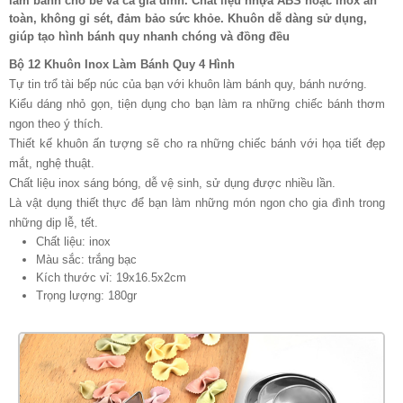
làm bánh cho bé và cả gia đình. Chất liệu nhựa ABS hoặc inox an
toàn, không gỉ sét, đảm bảo sức khỏe. Khuôn dễ dàng sử dụng,
giúp tạo hình bánh quy nhanh chóng và đồng đều
Bộ 12 Khuôn Inox Làm Bánh Quy 4 Hình
Tự tin trổ tài bếp núc của bạn với khuôn làm bánh quy, bánh nướng.
Kiểu dáng nhỏ gọn, tiện dụng cho bạn làm ra những chiếc bánh thơm
ngon theo ý thích.
Thiết kế khuôn ấn tượng sẽ cho ra những chiếc bánh với họa tiết đẹp
mắt, nghệ thuật.
Chất liệu inox sáng bóng, dễ vệ sinh, sử dụng được nhiều lần.
Là vật dụng thiết thực để bạn làm những món ngon cho gia đình trong
những dịp lễ, tết.
Chất liệu: inox
Màu sắc: trắng bạc
Kích thước vỉ: 19x16.5x2cm
Trọng lượng: 180gr