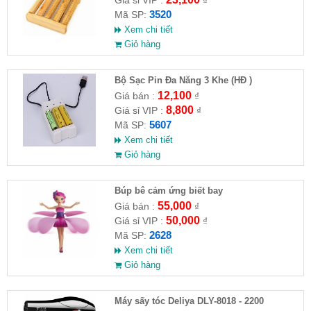
Giá sỉ VIP :
₫
3520
Mã SP:
Xem chi tiết
Giỏ hàng
Bộ Sạc Pin Đa Năng 3 Khe (HĐ )
12,100
Giá bán :
₫
8,800
Giá sỉ VIP :
₫
5607
Mã SP:
Xem chi tiết
Giỏ hàng
​Búp bê cảm ứng biết bay
55,000
Giá bán :
₫
50,000
Giá sỉ VIP :
₫
2628
Mã SP:
Xem chi tiết
Giỏ hàng
Máy sấy tóc Deliya DLY-8018 - 2200