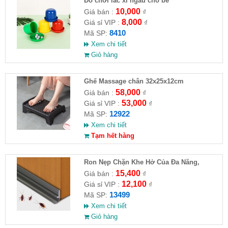
Đồ chơi lắc xí ngầu cho bé
10,000
Giá bán :
₫
8,000
Giá sỉ VIP :
₫
8410
Mã SP:
Xem chi tiết
Giỏ hàng
Ghế Massage chân 32x25x12cm
58,000
Giá bán :
₫
53,000
Giá sỉ VIP :
₫
12922
Mã SP:
Xem chi tiết
Tạm hết hàng
Ron Nẹp Chặn Khe Hở Của Đa Năng,
Chống Côn Trùng( HĐ )
15,400
Giá bán :
₫
12,100
Giá sỉ VIP :
₫
13499
Mã SP:
Xem chi tiết
Giỏ hàng