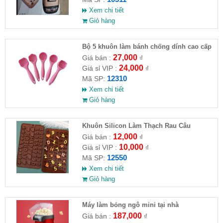
Xem chi tiết
Giỏ hàng
Bộ 5 khuôn làm bánh chống dính cao cấp
27,000
Giá bán :
₫
24,000
Giá sỉ VIP :
₫
12310
Mã SP:
Xem chi tiết
Giỏ hàng
Khuôn Silicon Làm Thạch Rau Câu
Chocolate
12,000
Giá bán :
₫
10,000
Giá sỉ VIP :
₫
12550
Mã SP:
Xem chi tiết
Giỏ hàng
Máy làm bỏng ngô mini tại nhà
187,000
Giá bán :
₫