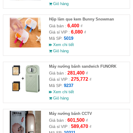
Giỏ hàng
Hộp làm que kem Bunny Snowman
6,400
Giá bán :
₫
6,080
Giá sỉ VIP :
₫
5019
Mã SP:
Xem chi tiết
Giỏ hàng
Máy nướng bánh sandwich FUNORK
281,400
Giá bán :
₫
275,772
Giá sỉ VIP :
₫
9237
Mã SP:
Xem chi tiết
Giỏ hàng
Máy nướng bánh CCTV
601,500
Giá bán :
₫
589,470
Giá sỉ VIP :
₫
10311
Mã SP: