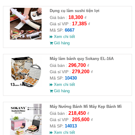
Dụng cụ làm sushi tiện lợi
18,300
Giá bán :
₫
17,385
Giá sỉ VIP :
₫
6667
Mã SP:
Xem chi tiết
Giỏ hàng
Máy làm bánh quy Sokany EL-16A
296,700
Giá bán :
₫
279,200
Giá sỉ VIP :
₫
10430
Mã SP:
Xem chi tiết
Giỏ hàng
Máy Nướng Bánh Mì Máy Kẹp Bánh Mì
Sandwich SOKANY SKN-14013
218,450
Giá bán :
₫
205,600
Giá sỉ VIP :
₫
14013
Mã SP:
Xem chi tiết