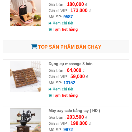
180,000
Giá bán :
₫
173,000
Giá sỉ VIP :
₫
9587
Mã SP:
Xem chi tiết
Tạm hết hàng
TOP SẢN PHẨM BÁN CHẠY
Dụng cụ massage 8 bàn
64,000
Giá bán :
₫
59,000
Giá sỉ VIP :
₫
13152
Mã SP:
Xem chi tiết
Tạm hết hàng
Máy xay cafe bằng tay ( HĐ )
203,500
Giá bán :
₫
198,000
Giá sỉ VIP :
₫
9972
Mã SP: