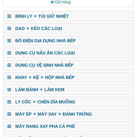
Giỏ hàng
BÌNH LY ✧ TÚI GIỮ NHIỆT
DAO ✧ KÉO CÁC LOẠI
ĐỒ ĐIỆN GIA DỤNG NHÀ BẾP
DỤNG CỤ NẤU ĂN CÁC LOẠI
DỤNG CỤ VỆ SINH NHÀ BẾP
KHAY ✧ KỆ ✧ HỘP NHÀ BẾP
LÀM BÁNH ✧ LÀM KEM
LY CỐC ✧ CHÉN DĨA MUỖNG
MÁY ÉP ✧ MÁY XAY ✧ ĐÁNH TRỨNG
MÁY RANG XAY PHA CÀ PHÊ