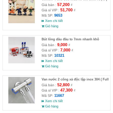
HĐ )
57,200
Giá bán :
₫
51,700
Giá sỉ VIP :
₫
9653
Mã SP:
Xem chi tiết
Giỏ hàng
Bút lông dầu đầu to 7mm nhanh khô
9,000
Giá bán :
₫
7,000
Giá sỉ VIP :
₫
10321
Mã SP:
Xem chi tiết
Giỏ hàng
Van nước 2 cổng xả độc lập inox 304 ( Full
VAT )
52,800
Giá bán :
₫
47,300
Giá sỉ VIP :
₫
11667
Mã SP:
Xem chi tiết
Giỏ hàng