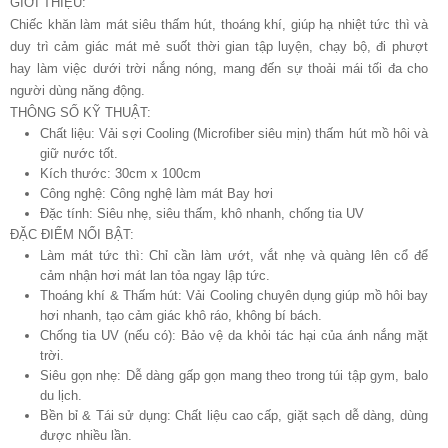
GIỚI THIỆU:
Chiếc khăn làm mát siêu thấm hút, thoáng khí, giúp hạ nhiệt tức thì và
duy trì cảm giác mát mẻ suốt thời gian tập luyện, chạy bộ, đi phượt
hay làm việc dưới trời nắng nóng, mang đến sự thoải mái tối đa cho
người dùng năng động.
THÔNG SỐ KỸ THUẬT:
Chất liệu: Vải sợi Cooling (Microfiber siêu mịn) thấm hút mồ hôi và
giữ nước tốt.
Kích thước: 30cm x 100cm
Công nghệ: Công nghệ làm mát Bay hơi
Đặc tính: Siêu nhẹ, siêu thấm, khô nhanh, chống tia UV
ĐẶC ĐIỂM NỔI BẬT:
Làm mát tức thì: Chỉ cần làm ướt, vắt nhẹ và quàng lên cổ để
cảm nhận hơi mát lan tỏa ngay lập tức.
Thoáng khí & Thấm hút: Vải Cooling chuyên dụng giúp mồ hôi bay
hơi nhanh, tạo cảm giác khô ráo, không bí bách.
Chống tia UV (nếu có): Bảo vệ da khỏi tác hại của ánh nắng mặt
trời.
Siêu gọn nhẹ: Dễ dàng gấp gọn mang theo trong túi tập gym, balo
du lịch.
Bền bỉ & Tái sử dụng: Chất liệu cao cấp, giặt sạch dễ dàng, dùng
được nhiều lần.