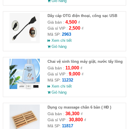
Giỏ hàng
Dây cáp OTG điện thoại, cổng sạc USB
4,500
Giá bán :
₫
2,500
Giá sỉ VIP :
₫
2963
Mã SP:
Xem chi tiết
Giỏ hàng
Chai vệ sinh lồng máy giặt, nước tẩy lồng
máy giặt CLEANING FLUID
11,000
Giá bán :
₫
9,000
Giá sỉ VIP :
₫
11232
Mã SP:
Xem chi tiết
Giỏ hàng
Dụng cụ massage chân 6 bàn ( HĐ )
36,300
Giá bán :
₫
30,800
Giá sỉ VIP :
₫
11817
Mã SP: