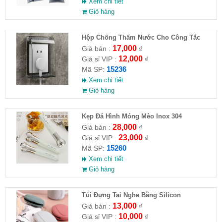
Xem chi tiết
Giỏ hàng
Hộp Chống Thấm Nước Cho Công Tắc
Phòng Tắm
17,000
Giá bán :
₫
12,000
Giá sỉ VIP :
₫
15236
Mã SP:
Xem chi tiết
Giỏ hàng
Kẹp Đá Hình Móng Mèo Inox 304
28,000
Giá bán :
₫
23,000
Giá sỉ VIP :
₫
15260
Mã SP:
Xem chi tiết
Giỏ hàng
Túi Đựng Tai Nghe Bằng Silicon
13,000
Giá bán :
₫
10,000
Giá sỉ VIP :
₫