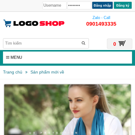
Đăng ký
Zalo - Call
0901493335
0
MENU
Trang chủ
Sản phẩm mới về