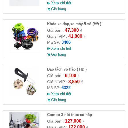
Xem chi tiết
Giỏ hàng
Khóa xe đạp,xe máy 5 số (HĐ )
47,300
Giá bán :
₫
41,800
Giá sỉ VIP :
₫
3406
Mã SP:
Xem chi tiết
Giỏ hàng
Dao tách vỏ hào ( HĐ )
6,100
Giá bán :
₫
3,850
Giá sỉ VIP :
₫
6322
Mã SP:
Xem chi tiết
Giỏ hàng
Combo 3 nồi inox có nắp
127,000
Giá bán :
₫
122,000
Giá sỉ VIP :
₫