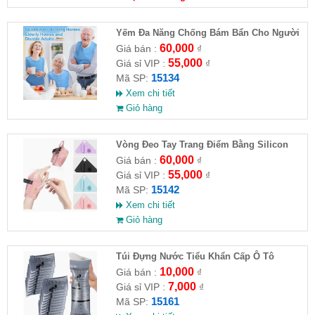
Yếm Đa Năng Chống Bám Bẩn Cho Người
Cao Tuổi
60,000
Giá bán :
₫
55,000
Giá sỉ VIP :
₫
15134
Mã SP:
Xem chi tiết
Giỏ hàng
Vòng Đeo Tay Trang Điểm Bằng Silicon
60,000
Giá bán :
₫
55,000
Giá sỉ VIP :
₫
15142
Mã SP:
Xem chi tiết
Giỏ hàng
Túi Đựng Nước Tiểu Khẩn Cấp Ô Tô
10,000
Giá bán :
₫
7,000
Giá sỉ VIP :
₫
15161
Mã SP: