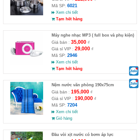
6021
Mã SP:
Xem chi tiết
Tạm hết hàng
Máy nghe nhạc MP3 ( full box và phụ kiện)
35,000
Giá bán :
₫
29,000
Giá sỉ VIP :
₫
2946
Mã SP:
Xem chi tiết
Tạm hết hàng
Nệm nước văn phòng 190x75cm
195,000
Giá bán :
₫
190,000
Giá sỉ VIP :
₫
7204
Mã SP:
Xem chi tiết
Giỏ hàng
Đầu vòi xịt nước có bơm áp lực