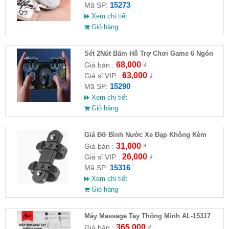
15273
Mã SP:
Xem chi tiết
Giỏ hàng
Sét 2Nút Bấm Hỗ Trợ Chơi Game 6 Ngón
G21
68,000
Giá bán :
₫
63,000
Giá sỉ VIP :
₫
15290
Mã SP:
Xem chi tiết
Giỏ hàng
Giá Đỡ Bình Nước Xe Đạp Không Kèm
Khung Đỡ
31,000
Giá bán :
₫
26,000
Giá sỉ VIP :
₫
15316
Mã SP:
Xem chi tiết
Giỏ hàng
Máy Massage Tay Thông Minh AL-15317
365,000
Giá bán :
₫