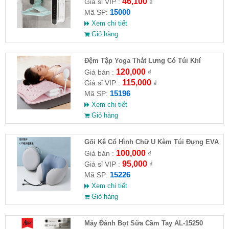
46,100
Giá sỉ VIP :
₫
15000
Mã SP:
Xem chi tiết
Giỏ hàng
Đệm Tập Yoga Thắt Lưng Có Túi Khí
120,000
Giá bán :
₫
115,000
Giá sỉ VIP :
₫
15196
Mã SP:
Xem chi tiết
Giỏ hàng
Gối Kê Cổ Hình Chữ U Kèm Túi Đựng EVA
100,000
Giá bán :
₫
95,000
Giá sỉ VIP :
₫
15226
Mã SP:
Xem chi tiết
Giỏ hàng
Máy Đánh Bọt Sữa Cầm Tay AL-15250