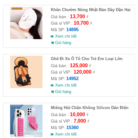
Khăn Chườm Nóng Nhật Bản Dày Dặn Hai
Lớp
13,700
Giá bán :
₫
10,700
Giá sỉ VIP :
₫
14895
Mã SP:
Xem chi tiết
Giỏ hàng
Ghế Đi Xe Ô Tô Cho Trẻ Em Loại Lớn
56x24x36
125,000
Giá bán :
₫
120,000
Giá sỉ VIP :
₫
14952
Mã SP:
Xem chi tiết
Giỏ hàng
Miếng Hút Chân Không Silicon Dán Điện
Thoại
10,000
Giá bán :
₫
7,000
Giá sỉ VIP :
₫
15360
Mã SP:
Xem chi tiết