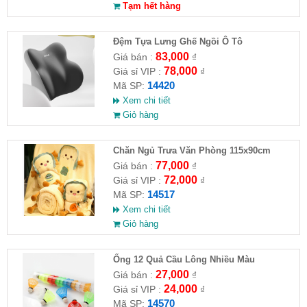
Tạm hết hàng
Đệm Tựa Lưng Ghế Ngồi Ô Tô
83,000
Giá bán :
₫
78,000
Giá sỉ VIP :
₫
14420
Mã SP:
Xem chi tiết
Giỏ hàng
Chăn Ngủ Trưa Văn Phòng 115x90cm
77,000
Giá bán :
₫
72,000
Giá sỉ VIP :
₫
14517
Mã SP:
Xem chi tiết
Giỏ hàng
Ống 12 Quả Cầu Lông Nhiều Màu
27,000
Giá bán :
₫
24,000
Giá sỉ VIP :
₫
14570
Mã SP: