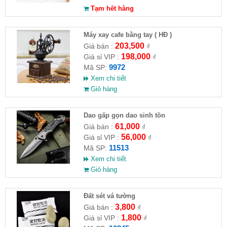
Tạm hết hàng
Máy xay cafe bằng tay ( HĐ )
203,500
Giá bán :
₫
198,000
Giá sỉ VIP :
₫
9972
Mã SP:
Xem chi tiết
Giỏ hàng
Dao gấp gọn dao sinh tồn
61,000
Giá bán :
₫
56,000
Giá sỉ VIP :
₫
11513
Mã SP:
Xem chi tiết
Giỏ hàng
Đất sét vá tường
3,800
Giá bán :
₫
1,800
Giá sỉ VIP :
₫