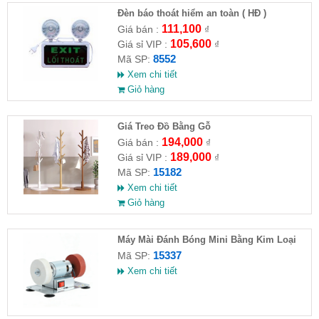
Đèn báo thoát hiểm an toàn ( HĐ )
111,100
Giá bán :
₫
105,600
Giá sỉ VIP :
₫
8552
Mã SP:
Xem chi tiết
Giỏ hàng
Giá Treo Đồ Bằng Gỗ
194,000
Giá bán :
₫
189,000
Giá sỉ VIP :
₫
15182
Mã SP:
Xem chi tiết
Giỏ hàng
Máy Mài Đánh Bóng Mini Bằng Kim Loại
15337
Mã SP:
Xem chi tiết