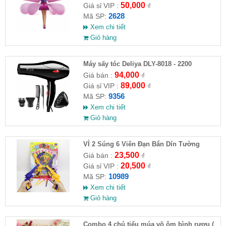
50,000
Giá sỉ VIP :
₫
2628
Mã SP:
Xem chi tiết
Giỏ hàng
Máy sấy tóc Deliya DLY-8018 - 2200
94,000
Giá bán :
₫
89,000
Giá sỉ VIP :
₫
9356
Mã SP:
Xem chi tiết
Giỏ hàng
VỈ 2 Súng 6 Viên Đạn Bắn Dín Tường
23,500
Giá bán :
₫
20,500
Giá sỉ VIP :
₫
10989
Mã SP:
Xem chi tiết
Giỏ hàng
Combo 4 chú tiểu múa võ ôm bình rượu (