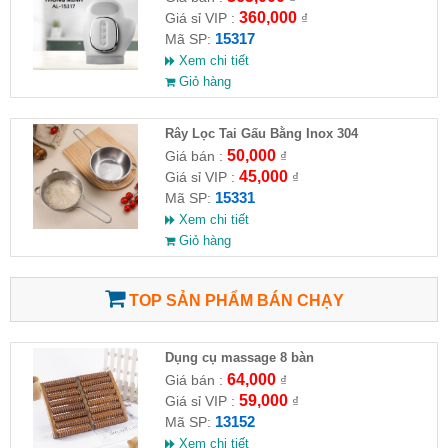
360,000
Giá sỉ VIP :
₫
15317
Mã SP:
Xem chi tiết
Giỏ hàng
Rây Lọc Tai Gấu Bằng Inox 304
50,000
Giá bán :
₫
45,000
Giá sỉ VIP :
₫
15331
Mã SP:
Xem chi tiết
Giỏ hàng
TOP SẢN PHẨM BÁN CHẠY
Dụng cụ massage 8 bàn
64,000
Giá bán :
₫
59,000
Giá sỉ VIP :
₫
13152
Mã SP:
Xem chi tiết