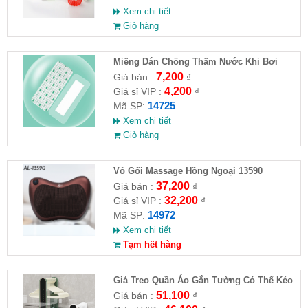
Xem chi tiết
Giỏ hàng
Miếng Dán Chống Thấm Nước Khi Bơi
7,200
Giá bán :
₫
4,200
Giá sỉ VIP :
₫
14725
Mã SP:
Xem chi tiết
Giỏ hàng
Vỏ Gối Massage Hồng Ngoại 13590
37,200
Giá bán :
₫
32,200
Giá sỉ VIP :
₫
14972
Mã SP:
Xem chi tiết
Tạm hết hàng
Giá Treo Quần Áo Gắn Tường Có Thể Kéo
Dài
51,100
Giá bán :
₫