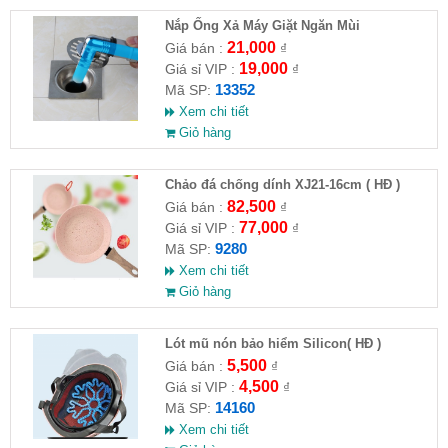
Nắp Ống Xả Máy Giặt Ngăn Mùi
21,000
Giá bán :
₫
19,000
Giá sỉ VIP :
₫
13352
Mã SP:
Xem chi tiết
Giỏ hàng
Chảo đá chống dính XJ21-16cm ( HĐ )
82,500
Giá bán :
₫
77,000
Giá sỉ VIP :
₫
9280
Mã SP:
Xem chi tiết
Giỏ hàng
Lót mũ nón bảo hiểm Silicon( HĐ )
5,500
Giá bán :
₫
4,500
Giá sỉ VIP :
₫
14160
Mã SP:
Xem chi tiết