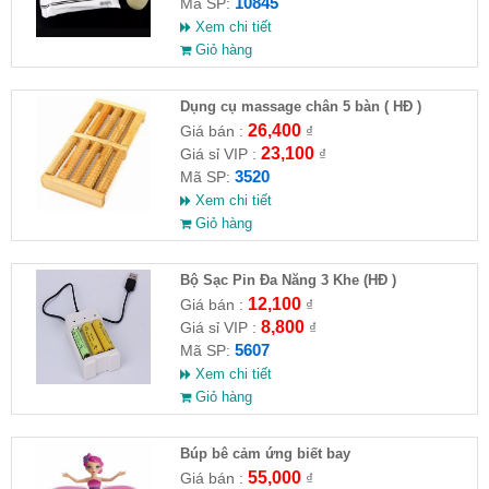
10845
Mã SP:
Xem chi tiết
Giỏ hàng
Dụng cụ massage chân 5 bàn ( HĐ )
26,400
Giá bán :
₫
23,100
Giá sỉ VIP :
₫
3520
Mã SP:
Xem chi tiết
Giỏ hàng
Bộ Sạc Pin Đa Năng 3 Khe (HĐ )
12,100
Giá bán :
₫
8,800
Giá sỉ VIP :
₫
5607
Mã SP:
Xem chi tiết
Giỏ hàng
​Búp bê cảm ứng biết bay
55,000
Giá bán :
₫