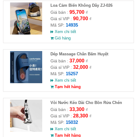
Loa Cảm Biến Không Dây ZJ-026
95,700
Giá bán :
₫
90,700
Giá sỉ VIP :
₫
14935
Mã SP:
Xem chi tiết
Giỏ hàng
Dép Massage Chân Bấm Huyệt
37,000
Giá bán :
₫
32,000
Giá sỉ VIP :
₫
15257
Mã SP:
Xem chi tiết
Tạm hết hàng
Vòi Nước Kéo Dài Cho Bồn Rửa Chén
33,300
Giá bán :
₫
28,300
Giá sỉ VIP :
₫
15032
Mã SP:
Xem chi tiết
Tạm hết hàng