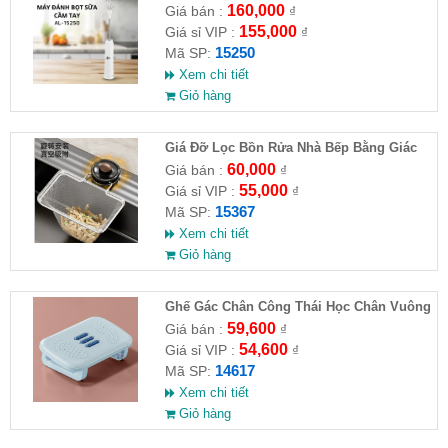
160,000
Giá bán :
₫
155,000
Giá sỉ VIP :
₫
15250
Mã SP:
Xem chi tiết
Giỏ hàng
Giá Đỡ Lọc Bồn Rửa Nhà Bếp Bằng Giác
Hút (Kèm 50 Túi Lọc)
60,000
Giá bán :
₫
55,000
Giá sỉ VIP :
₫
15367
Mã SP:
Xem chi tiết
Giỏ hàng
Ghế Gác Chân Công Thái Học Chân Vuông
59,600
Giá bán :
₫
54,600
Giá sỉ VIP :
₫
14617
Mã SP:
Xem chi tiết
Giỏ hàng