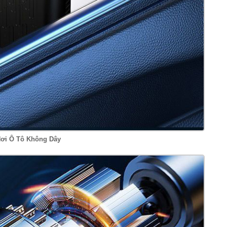
ơi Ô Tô Không Dây