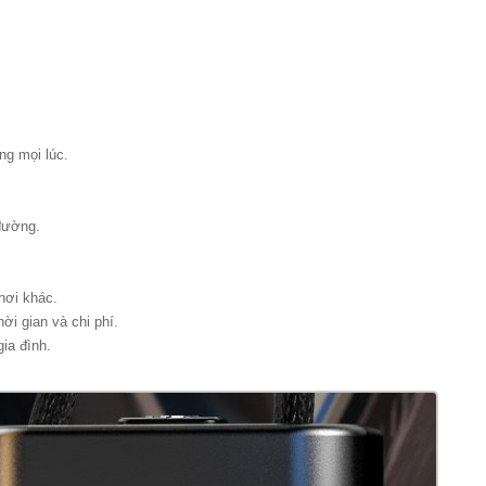
ng mọi lúc.
 đường.
hơi khác.
ời gian và chi phí.
ia đình.