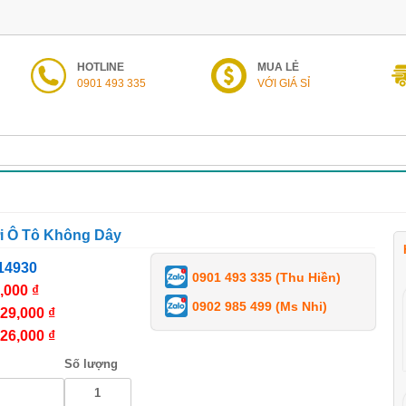
HOTLINE
MUA LẺ
0901 493 335
VỚI GIÁ SỈ
 Ô Tô Không Dây
14930
0901 493 335 (Thu Hiền)
,000 ₫
0902 985 499 (Ms Nhi)
29,000 ₫
26,000 ₫
Số lượng