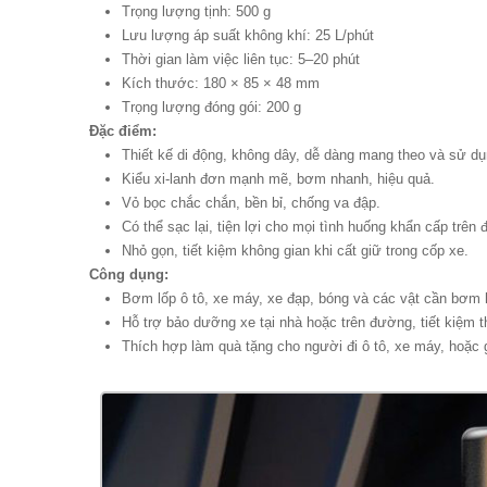
Trọng lượng tịnh: 500 g
Lưu lượng áp suất không khí: 25 L/phút
Thời gian làm việc liên tục: 5–20 phút
Kích thước: 180 × 85 × 48 mm
Trọng lượng đóng gói: 200 g
Đặc điểm:
Thiết kế di động, không dây, dễ dàng mang theo và sử dụ
Kiểu xi-lanh đơn mạnh mẽ, bơm nhanh, hiệu quả.
Vỏ bọc chắc chắn, bền bỉ, chống va đập.
Có thể sạc lại, tiện lợi cho mọi tình huống khẩn cấp trên
Nhỏ gọn, tiết kiệm không gian khi cất giữ trong cốp xe.
Công dụng:
Bơm lốp ô tô, xe máy, xe đạp, bóng và các vật cần bơm 
Hỗ trợ bảo dưỡng xe tại nhà hoặc trên đường, tiết kiệm th
Thích hợp làm quà tặng cho người đi ô tô, xe máy, hoặc g