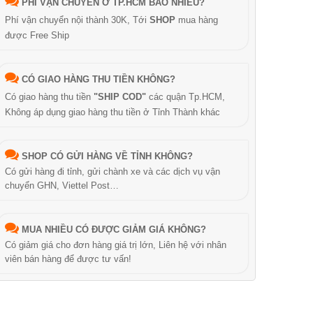
PHÍ VẬN CHUYỂN Ở TP.HCM BAO NHIÊU?
Phí vận chuyển nội thành 30K, Tới
SHOP
mua hàng
được Free Ship
CÓ GIAO HÀNG THU TIỀN KHÔNG?
Có giao hàng thu tiền
"SHIP COD"
các quận Tp.HCM,
Không áp dụng giao hàng thu tiền ở Tỉnh Thành khác
SHOP CÓ GỬI HÀNG VỀ TỈNH KHÔNG?
Có gửi hàng đi tỉnh, gửi chành xe và các dịch vụ vận
chuyển GHN, Viettel Post…
MUA NHIỀU CÓ ĐƯỢC GIẢM GIÁ KHÔNG?
Có giảm giá cho đơn hàng giá trị lớn, Liên hệ với nhân
viên bán hàng để được tư vấn!