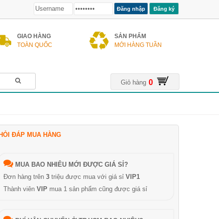
Đăng ký
GIAO HÀNG
SẢN PHẨM
TOÀN QUỐC
MỚI HÀNG TUẦN
0
Giỏ hàng
HỎI ĐÁP MUA HÀNG
MUA BAO NHIÊU MỚI ĐƯỢC GIÁ SỈ?
Đơn hàng trên
3
triệu được mua với giá sỉ
VIP1
Thành viên
VIP
mua 1 sản phẩm cũng được giá sỉ