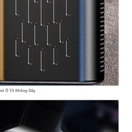
ơi Ô Tô Không Dây