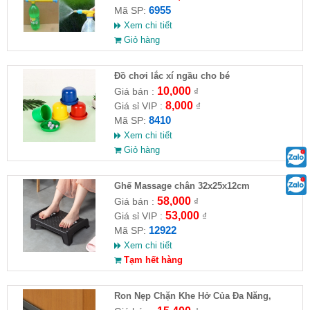
6955
Mã SP:
Xem chi tiết
Giỏ hàng
Đồ chơi lắc xí ngầu cho bé
10,000
Giá bán :
₫
8,000
Giá sỉ VIP :
₫
8410
Mã SP:
Xem chi tiết
Giỏ hàng
Ghế Massage chân 32x25x12cm
58,000
Giá bán :
₫
53,000
Giá sỉ VIP :
₫
12922
Mã SP:
Xem chi tiết
Tạm hết hàng
Ron Nẹp Chặn Khe Hở Của Đa Năng,
Chống Côn Trùng( HĐ )