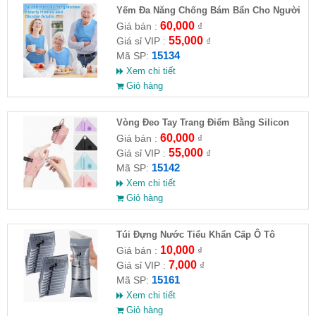
Yếm Đa Năng Chống Bám Bẩn Cho Người
Cao Tuổi
60,000
Giá bán :
₫
55,000
Giá sỉ VIP :
₫
15134
Mã SP:
Xem chi tiết
Giỏ hàng
Vòng Đeo Tay Trang Điểm Bằng Silicon
60,000
Giá bán :
₫
55,000
Giá sỉ VIP :
₫
15142
Mã SP:
Xem chi tiết
Giỏ hàng
Túi Đựng Nước Tiểu Khẩn Cấp Ô Tô
10,000
Giá bán :
₫
7,000
Giá sỉ VIP :
₫
15161
Mã SP:
Xem chi tiết
Giỏ hàng