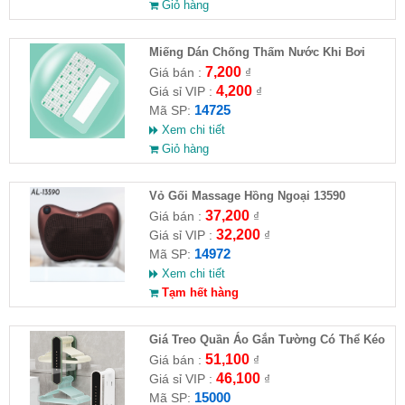
Giỏ hàng
Miếng Dán Chống Thấm Nước Khi Bơi
7,200
Giá bán :
₫
4,200
Giá sỉ VIP :
₫
14725
Mã SP:
Xem chi tiết
Giỏ hàng
Vỏ Gối Massage Hồng Ngoại 13590
37,200
Giá bán :
₫
32,200
Giá sỉ VIP :
₫
14972
Mã SP:
Xem chi tiết
Tạm hết hàng
Giá Treo Quần Áo Gắn Tường Có Thể Kéo
Dài
51,100
Giá bán :
₫
46,100
Giá sỉ VIP :
₫
15000
Mã SP: