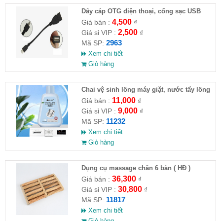
Dây cáp OTG điện thoại, cổng sạc USB
4,500
Giá bán :
₫
2,500
Giá sỉ VIP :
₫
2963
Mã SP:
Xem chi tiết
Giỏ hàng
Chai vệ sinh lồng máy giặt, nước tẩy lồng
máy giặt CLEANING FLUID
11,000
Giá bán :
₫
9,000
Giá sỉ VIP :
₫
11232
Mã SP:
Xem chi tiết
Giỏ hàng
Dụng cụ massage chân 6 bàn ( HĐ )
36,300
Giá bán :
₫
30,800
Giá sỉ VIP :
₫
11817
Mã SP:
Xem chi tiết
Giỏ hàng