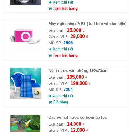
Xem chi tiết
Tạm hết hàng
Máy nghe nhạc MP3 ( full box và phụ kiện)
35,000
Giá bán :
₫
29,000
Giá sỉ VIP :
₫
2946
Mã SP:
Xem chi tiết
Tạm hết hàng
Nệm nước văn phòng 190x75cm
195,000
Giá bán :
₫
190,000
Giá sỉ VIP :
₫
7204
Mã SP:
Xem chi tiết
Giỏ hàng
Đầu vòi xịt nước có bơm áp lực
14,000
Giá bán :
₫
12,000
Giá sỉ VIP :
₫