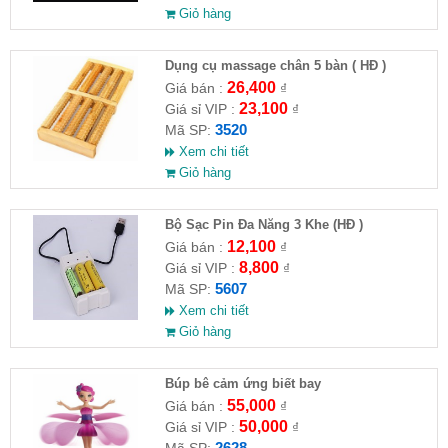
Giỏ hàng
Dụng cụ massage chân 5 bàn ( HĐ )
26,400
Giá bán :
₫
23,100
Giá sỉ VIP :
₫
3520
Mã SP:
Xem chi tiết
Giỏ hàng
Bộ Sạc Pin Đa Năng 3 Khe (HĐ )
12,100
Giá bán :
₫
8,800
Giá sỉ VIP :
₫
5607
Mã SP:
Xem chi tiết
Giỏ hàng
​Búp bê cảm ứng biết bay
55,000
Giá bán :
₫
50,000
Giá sỉ VIP :
₫
2628
Mã SP: