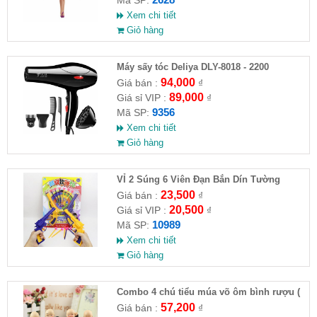
Xem chi tiết
Giỏ hàng
Máy sấy tóc Deliya DLY-8018 - 2200
94,000
Giá bán :
₫
89,000
Giá sỉ VIP :
₫
9356
Mã SP:
Xem chi tiết
Giỏ hàng
VỈ 2 Súng 6 Viên Đạn Bắn Dín Tường
23,500
Giá bán :
₫
20,500
Giá sỉ VIP :
₫
10989
Mã SP:
Xem chi tiết
Giỏ hàng
Combo 4 chú tiểu múa võ ôm bình rượu (
HĐ )
57,200
Giá bán :
₫