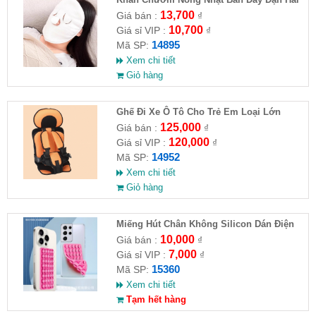
Lớp
13,700
Giá bán :
₫
10,700
Giá sỉ VIP :
₫
14895
Mã SP:
Xem chi tiết
Giỏ hàng
Ghế Đi Xe Ô Tô Cho Trẻ Em Loại Lớn
56x24x36
125,000
Giá bán :
₫
120,000
Giá sỉ VIP :
₫
14952
Mã SP:
Xem chi tiết
Giỏ hàng
Miếng Hút Chân Không Silicon Dán Điện
Thoại
10,000
Giá bán :
₫
7,000
Giá sỉ VIP :
₫
15360
Mã SP:
Xem chi tiết
Tạm hết hàng