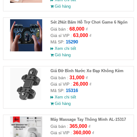
Giỏ hàng
Sét 2Nút Bấm Hỗ Trợ Chơi Game 6 Ngón
G21
68,000
Giá bán :
₫
63,000
Giá sỉ VIP :
₫
15290
Mã SP:
Xem chi tiết
Giỏ hàng
Giá Đỡ Bình Nước Xe Đạp Không Kèm
Khung Đỡ
31,000
Giá bán :
₫
26,000
Giá sỉ VIP :
₫
15316
Mã SP:
Xem chi tiết
Giỏ hàng
Máy Massage Tay Thông Minh AL-15317
365,000
Giá bán :
₫
360,000
Giá sỉ VIP :
₫