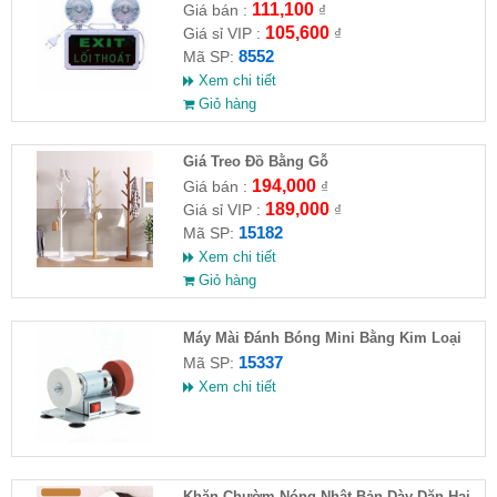
111,100
Giá bán :
₫
105,600
Giá sỉ VIP :
₫
8552
Mã SP:
Xem chi tiết
Giỏ hàng
Giá Treo Đồ Bằng Gỗ
194,000
Giá bán :
₫
189,000
Giá sỉ VIP :
₫
15182
Mã SP:
Xem chi tiết
Giỏ hàng
Máy Mài Đánh Bóng Mini Bằng Kim Loại
15337
Mã SP:
Xem chi tiết
Khăn Chườm Nóng Nhật Bản Dày Dặn Hai