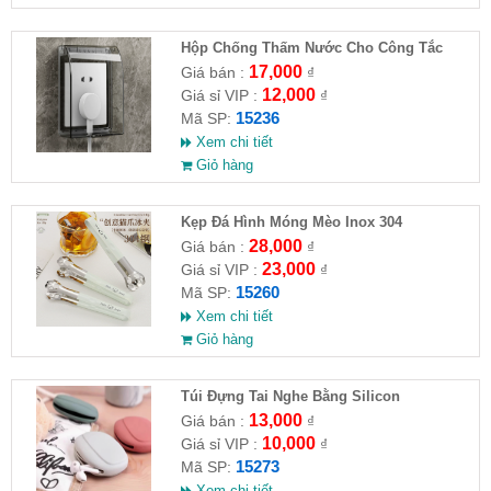
Hộp Chống Thấm Nước Cho Công Tắc
Phòng Tắm
17,000
Giá bán :
₫
12,000
Giá sỉ VIP :
₫
15236
Mã SP:
Xem chi tiết
Giỏ hàng
Kẹp Đá Hình Móng Mèo Inox 304
28,000
Giá bán :
₫
23,000
Giá sỉ VIP :
₫
15260
Mã SP:
Xem chi tiết
Giỏ hàng
Túi Đựng Tai Nghe Bằng Silicon
13,000
Giá bán :
₫
10,000
Giá sỉ VIP :
₫
15273
Mã SP:
Xem chi tiết