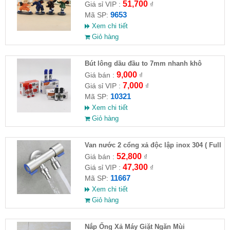
51,700
Giá sỉ VIP :
₫
9653
Mã SP:
Xem chi tiết
Giỏ hàng
Bút lông dầu đầu to 7mm nhanh khô
9,000
Giá bán :
₫
7,000
Giá sỉ VIP :
₫
10321
Mã SP:
Xem chi tiết
Giỏ hàng
Van nước 2 cổng xả độc lập inox 304 ( Full
VAT )
52,800
Giá bán :
₫
47,300
Giá sỉ VIP :
₫
11667
Mã SP:
Xem chi tiết
Giỏ hàng
Nắp Ống Xả Máy Giặt Ngăn Mùi