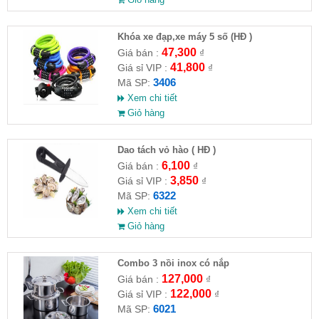
Khóa xe đạp,xe máy 5 số (HĐ )
47,300
Giá bán :
₫
41,800
Giá sỉ VIP :
₫
3406
Mã SP:
Xem chi tiết
Giỏ hàng
Dao tách vỏ hào ( HĐ )
6,100
Giá bán :
₫
3,850
Giá sỉ VIP :
₫
6322
Mã SP:
Xem chi tiết
Giỏ hàng
Combo 3 nồi inox có nắp
127,000
Giá bán :
₫
122,000
Giá sỉ VIP :
₫
6021
Mã SP: