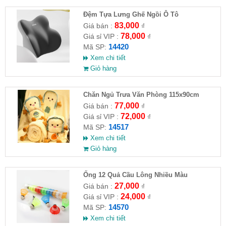
Đệm Tựa Lưng Ghế Ngồi Ô Tô
83,000
Giá bán :
₫
78,000
Giá sỉ VIP :
₫
14420
Mã SP:
Xem chi tiết
Giỏ hàng
Chăn Ngủ Trưa Văn Phòng 115x90cm
77,000
Giá bán :
₫
72,000
Giá sỉ VIP :
₫
14517
Mã SP:
Xem chi tiết
Giỏ hàng
Ống 12 Quả Cầu Lông Nhiều Màu
27,000
Giá bán :
₫
24,000
Giá sỉ VIP :
₫
14570
Mã SP:
Xem chi tiết