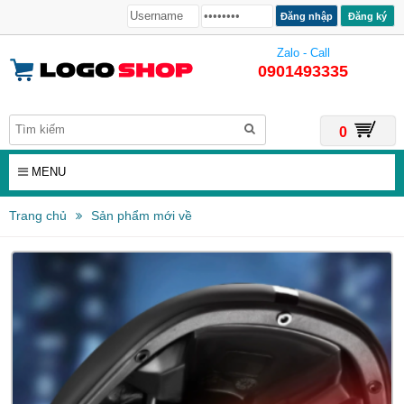
Đăng ký
Zalo - Call
0901493335
0
MENU
Trang chủ
Sản phẩm mới về