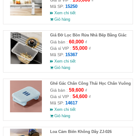
15250
Mã SP:
Xem chi tiết
Giỏ hàng
Giá Đỡ Lọc Bồn Rửa Nhà Bếp Bằng Giác
Hút (Kèm 50 Túi Lọc)
60,000
Giá bán :
₫
55,000
Giá sỉ VIP :
₫
15367
Mã SP:
Xem chi tiết
Giỏ hàng
Ghế Gác Chân Công Thái Học Chân Vuông
59,600
Giá bán :
₫
54,600
Giá sỉ VIP :
₫
14617
Mã SP:
Xem chi tiết
Giỏ hàng
Loa Cảm Biến Không Dây ZJ-026