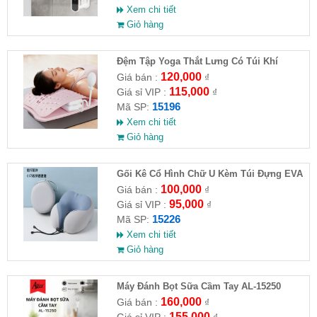
Xem chi tiết
Giỏ hàng
Đệm Tập Yoga Thắt Lưng Có Túi Khí
120,000
Giá bán :
₫
115,000
Giá sỉ VIP :
₫
15196
Mã SP:
Xem chi tiết
Giỏ hàng
Gối Kê Cổ Hình Chữ U Kèm Túi Đựng EVA
100,000
Giá bán :
₫
95,000
Giá sỉ VIP :
₫
15226
Mã SP:
Xem chi tiết
Giỏ hàng
Máy Đánh Bọt Sữa Cầm Tay AL-15250
160,000
Giá bán :
₫
155,000
Giá sỉ VIP :
₫