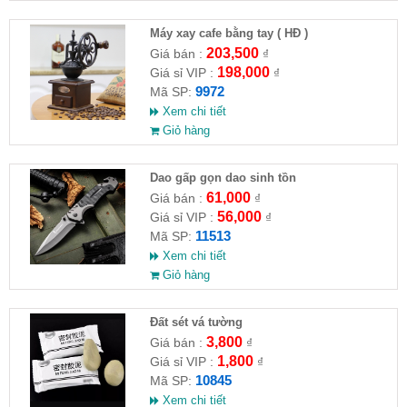
Máy xay cafe bằng tay ( HĐ )
203,500
Giá bán :
₫
198,000
Giá sỉ VIP :
₫
9972
Mã SP:
Xem chi tiết
Giỏ hàng
Dao gấp gọn dao sinh tồn
61,000
Giá bán :
₫
56,000
Giá sỉ VIP :
₫
11513
Mã SP:
Xem chi tiết
Giỏ hàng
Đất sét vá tường
3,800
Giá bán :
₫
1,800
Giá sỉ VIP :
₫
10845
Mã SP:
Xem chi tiết