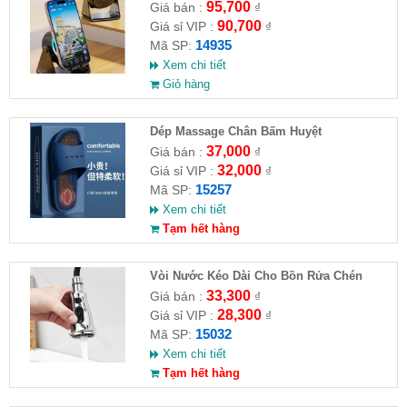
95,700
Giá bán :
₫
90,700
Giá sỉ VIP :
₫
14935
Mã SP:
Xem chi tiết
Giỏ hàng
Dép Massage Chân Bấm Huyệt
37,000
Giá bán :
₫
32,000
Giá sỉ VIP :
₫
15257
Mã SP:
Xem chi tiết
Tạm hết hàng
Vòi Nước Kéo Dài Cho Bồn Rửa Chén
33,300
Giá bán :
₫
28,300
Giá sỉ VIP :
₫
15032
Mã SP:
Xem chi tiết
Tạm hết hàng