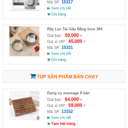
15317
Mã SP:
Xem chi tiết
Giỏ hàng
Rây Lọc Tai Gấu Bằng Inox 304
50,000
Giá bán :
₫
45,000
Giá sỉ VIP :
₫
15331
Mã SP:
Xem chi tiết
Giỏ hàng
TOP SẢN PHẨM BÁN CHẠY
Dụng cụ massage 8 bàn
64,000
Giá bán :
₫
59,000
Giá sỉ VIP :
₫
13152
Mã SP:
Xem chi tiết
Tạm hết hàng