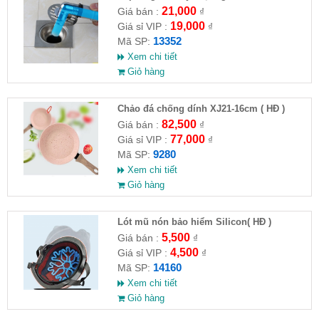
21,000
Giá bán :
₫
19,000
Giá sỉ VIP :
₫
13352
Mã SP:
Xem chi tiết
Giỏ hàng
Chảo đá chống dính XJ21-16cm ( HĐ )
82,500
Giá bán :
₫
77,000
Giá sỉ VIP :
₫
9280
Mã SP:
Xem chi tiết
Giỏ hàng
Lót mũ nón bảo hiểm Silicon( HĐ )
5,500
Giá bán :
₫
4,500
Giá sỉ VIP :
₫
14160
Mã SP:
Xem chi tiết
Giỏ hàng